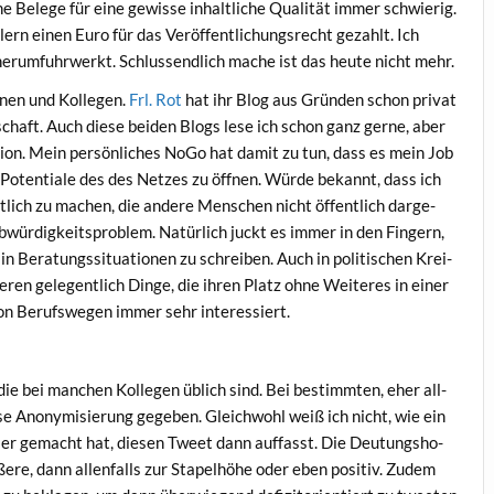
e Bele­ge für eine gewis­se inhalt­li­che Qua­li­tät immer schwie­rig.
ern einen Euro für das Ver­öf­fent­li­chungs­recht gezahlt. Ich
 her­um­fuhr­werkt. Schluss­end­lich mache ist das heu­te nicht mehr.
­nen und Kol­le­gen.
Frl. Rot
hat ihr Blog aus Grün­den schon pri­vat
schaft. Auch die­se bei­den Blogs lese ich schon ganz ger­ne, aber
­ti­on. Mein per­sön­li­ches NoGo hat damit zu tun, dass es mein Job
d Poten­tia­le des des Net­zes zu öff­nen. Wür­de bekannt, dass ich
­lich zu machen, die ande­re Men­schen nicht öffent­lich dar­ge­
wür­dig­keits­pro­blem. Natür­lich juckt es immer in den Fin­gern,
 Bera­tungs­si­tua­tio­nen zu schrei­ben. Auch in poli­ti­schen Krei­
ie­ren gele­gent­lich Din­ge, die ihren Platz ohne Wei­te­res in einer
a von Berufs­we­gen immer sehr interessiert.
 die bei man­chen Kol­le­gen üblich sind. Bei bestimm­ten, eher all­
s­se Anony­mi­sie­rung gege­ben. Gleich­wohl weiß ich nicht, wie ein
h­ler gemacht hat, die­sen Tweet dann auf­fasst. Die Deu­tungs­ho­
re, dann allen­falls zur Sta­pel­hö­he oder eben posi­tiv. Zudem