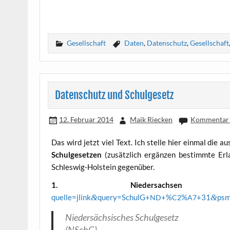
Gesellschaft
Daten
,
Datenschutz
,
Gesellschaft
Datenschutz und Schulgesetz
12. Februar 2014
Maik Riecken
Kommentar 
Das wird jetzt viel Text. Ich stel­le hier ein­mal die a
Schul­ge­set­zen
(zusätz­lich ergän­zen bestimm­te Erla
Schles­wig-Hol­stein gegenüber.
1. Nie­der­sach­sen
quelle=jlink
&
query=SchulG+
+%
%
+31
&
psm
ND
C2
A7
Nie­der­säch­si­sches Schulgesetz
(NSchG)