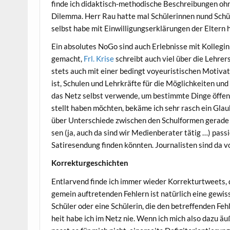
fin­de ich didak­tisch-metho­di­sche Beschrei­bun­gen ohn
Dilem­ma. Herr Rau hat­te mal Schü­le­rin­nen nund Schü­l
selbst habe mit Ein­wil­li­gungs­er­klä­run­gen der Eltern
Ein abso­lu­tes NoGo sind auch Erleb­nis­se mit Kol­le­gin
gemacht,
Frl. Kri­se
schreibt auch viel über die Leh­rer­
stets auch mit einer bedingt voy­eu­ris­ti­schen Moti­va
ist, Schu­len und Lehr­kräf­te für die Mög­lich­kei­ten un
das Netz selbst ver­wen­de, um bestimm­te Din­ge öffent
stellt haben möch­ten, bekä­me ich sehr rasch ein Glaub­
über Unter­schie­de zwi­schen den Schul­for­men gera­de in
sen (ja, auch da sind wir Medi­en­be­ra­ter tätig …) pas­s
Sati­re­sen­dung fin­den könn­ten. Jour­na­lis­ten sind d
Kor­rek­tur­ge­schich­ten
Ent­lar­vend fin­de ich immer wie­der Kor­rek­turt­weets,
ge­mein auf­tre­ten­den Feh­lern ist natür­lich eine gewi
Schü­ler oder eine Schü­le­rin, die den betref­fen­den Fe
heit habe ich im Netz nie. Wenn ich mich also dazu äuße­