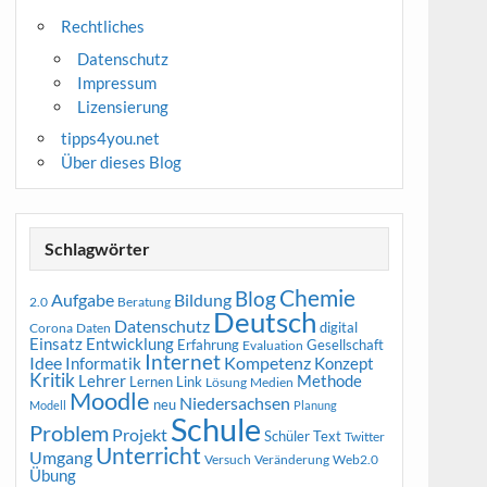
Rechtliches
Datenschutz
Impressum
Lizensierung
tipps4you.net
Über dieses Blog
Schlagwörter
Chemie
Blog
Aufgabe
Bildung
2.0
Beratung
Deutsch
Datenschutz
digital
Corona
Daten
Entwicklung
Einsatz
Erfahrung
Gesellschaft
Evaluation
Internet
Idee
Informatik
Kompetenz
Konzept
Kritik
Methode
Lehrer
Lernen
Link
Medien
Lösung
Moodle
Niedersachsen
neu
Modell
Planung
Schule
Problem
Projekt
Schüler
Text
Twitter
Unterricht
Umgang
Versuch
Web2.0
Veränderung
Übung