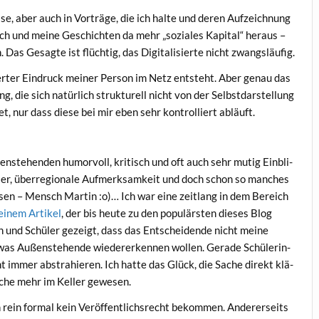
­se, aber auch in Vor­trä­ge, die ich hal­te und deren Auf­zeich­nung
ch und mei­ne Geschich­ten da mehr „sozia­les Kapi­tal“ her­aus –
Das Gesag­te ist flüch­tig, das Digi­ta­li­sier­te nicht zwangsläufig.
r­ter Ein­druck mei­ner Per­son im Netz ent­steht. Aber genau das
ng, die sich natür­lich struk­tu­rell nicht von der Selbst­dar­stel­lung
t, nur dass die­se bei mir eben sehr kon­trol­liert abläuft.
en­ste­hen­den humor­voll, kri­tisch und oft auch sehr mutig Ein­bli­
ser, über­re­gio­na­le Auf­merk­sam­keit und doch schon so man­ches
­sen – Mensch Mar­tin :o)… Ich war eine zeit­lang in dem Bereich
einem Arti­kel
, der bis heu­te zu den popu­lärs­ten die­ses Blog
en und Schü­ler gezeigt, dass das Ent­schei­den­de nicht mei­ne
, was Außen­ste­hen­de wie­der­erken­nen wol­len. Gera­de Schü­le­rin­
t immer abs­tra­hie­ren. Ich hat­te das Glück, die Sache direkt klä­
i­che mehr im Kel­ler gewesen.
 rein for­mal kein Ver­öf­fent­lichs­recht bekom­men. Ande­rer­seits