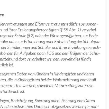
ten
ler­ver­tre­tun­gen und Eltern­ver­tre­tun­gen dür­fen per­so­nen­
 und ihrer Erzie­hungs­be­rech­tig­ten (§ 55 Abs. 1) ver­ar­bei­
rags der Schu­le (§ 2) oder der Für­sor­ge­auf­ga­ben, zur Erzie­
hü­ler oder zur Erfor­schung oder Ent­wick­lung der Schul­qua­
aten der Schü­le­rin­nen und Schü­ler und ihrer Erzie­hungs­be­rech­
be­hör­den für Auf­ga­ben nach § 56 und den Trä­gern der Schü­
it­telt und dort ver­ar­bei­tet wer­den, soweit dies für die
­lich ist.
­be­zo­ge­nen Daten von Kin­dern in Kin­der­gär­ten und deren
i­ten, die in Kin­der­gär­ten bei der Wahr­neh­mung vor­schu­li­
 über­mit­telt wer­den, soweit die Ver­ar­bei­tung zur Erzie­
for­der­lich ist.
r­la­gen, Berich­ti­gung, Sper­rung oder Löschung von Daten
e­der­säch­si­schen Daten­schutz­ge­set­zes wer­den für min­