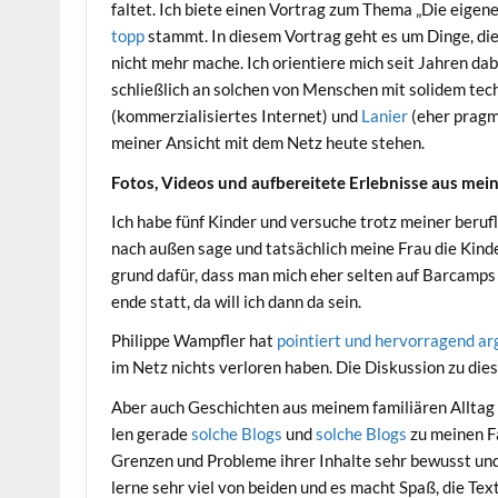
fal­tet. Ich bie­te einen Vor­trag zum The­ma „Die eige
topp
stammt. In die­sem Vor­trag geht es um Din­ge, die
nicht mehr mache. Ich ori­en­tie­re mich seit Jah­ren da
schließ­lich an sol­chen von Men­schen mit soli­dem tech­
(kom­mer­zia­li­sier­tes Inter­net) und
Lanier
(eher prag­ma
mei­ner Ansicht mit dem Netz heu­te stehen.
Fotos, Vide­os und auf­be­rei­te­te Erleb­nis­se aus mei
Ich habe fünf Kin­der und ver­su­che trotz mei­ner beruf­
nach außen sage und tat­säch­lich mei­ne Frau die Kin­
grund dafür, dass man mich eher sel­ten auf Bar­camps a
en­de statt, da will ich dann da sein.
Phil­ip­pe Wampf­ler hat
poin­tiert und her­vor­ra­gend ar
im Netz nichts ver­lo­ren haben. Die Dis­kus­si­on zu die­
Aber auch Geschich­ten aus mei­nem fami­liä­ren All­tag s
len gera­de
sol­che Blogs
und
sol­che Blogs
zu mei­nen Fa
Gren­zen und Pro­ble­me ihrer Inhal­te sehr bewusst und
ler­ne sehr viel von bei­den und es macht Spaß, die Tex­