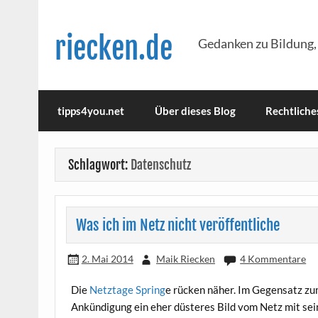
Skip
to
content
riecken.de
Gedanken zu Bildung,
tipps4you.net
Über dieses Blog
Rechtliche
Schlagwort:
Datenschutz
Was ich im Netz nicht veröffentliche
2. Mai 2014
Maik Riecken
4 Kommentare
Die
Netz­ta­ge Spring
e rücken näher. Im Gegen­satz z
Ankün­di­gung ein eher düs­te­res Bild vom Netz mit sei­