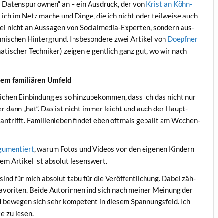
­ne Daten­spur ownen“ an – ein Aus­druck, der von
Kris­ti­an Köhn­
 ich im Netz mache und Din­ge, die ich nicht oder teil­wei­se auch
bei nicht an Aus­sa­gen von Social­me­dia-Exper­ten, son­dern aus­
ni­schen Hin­ter­grund. Ins­be­son­de­re zwei Arti­kel von
Doepf­ner
­ti­scher Tech­ni­ker) zei­gen eigent­lich ganz gut, wo wir nach
­nem fami­liä­ren Umfeld
li­chen Ein­bin­dung es so hin­zu­be­kom­men, dass ich das nicht nur
der dann „hat“. Das ist nicht immer leicht und auch der Haupt­
ntrifft. Fami­li­en­le­ben fin­det eben oft­mals geballt am Wochen­
gu­men­tiert
, war­um Fotos und Vide­os von den eige­nen Kin­dern
sem Arti­kel ist abso­lut lesenswert.
ind für mich abso­lut tabu für die Ver­öf­fent­li­chung. Dabei zäh­
vo­ri­ten. Bei­de Autorin­nen ind sich nach mei­ner Mei­nung der
 bewe­gen sich sehr kom­pe­tent in die­sem Span­nungs­feld. Ich
te zu lesen.