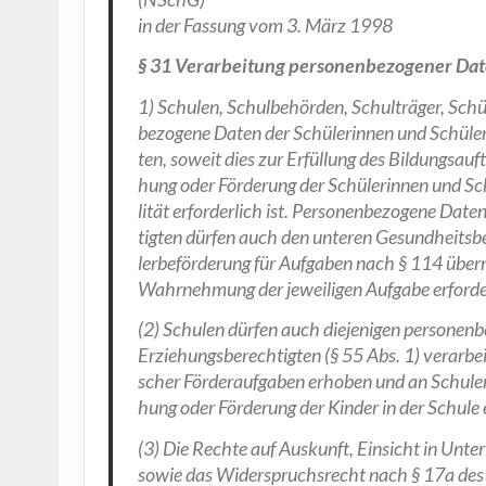
in der Fas­sung vom 3. März 1998
§ 31
Ver­ar­bei­tung per­so­nen­be­zo­ge­ner Da
1) Schu­len, Schul­be­hör­den, Schul­trä­ger, Schü­
be­zo­ge­ne Daten der Schü­le­rin­nen und Schü­ler
ten, soweit dies zur Erfül­lung des Bil­dungs­auf­t
hung oder För­de­rung der Schü­le­rin­nen und Sc
li­tät erfor­der­lich ist. Per­so­nen­be­zo­ge­ne D
tig­ten dür­fen auch den unte­ren Gesund­heits­
ler­be­för­de­rung für Auf­ga­ben nach § 114 über­m
Wahr­neh­mung der jewei­li­gen Auf­ga­be erfor­der
(2) Schu­len dür­fen auch die­je­ni­gen per­so­nen
Erzie­hungs­be­rech­tig­ten (§ 55 Abs. 1) ver­ar­be
scher För­der­auf­ga­ben erho­ben und an Schu­len
hung oder För­de­rung der Kin­der in der Schu­le er
(3) Die Rech­te auf Aus­kunft, Ein­sicht in Unte
sowie das Wider­spruchs­recht nach § 17a des Ni