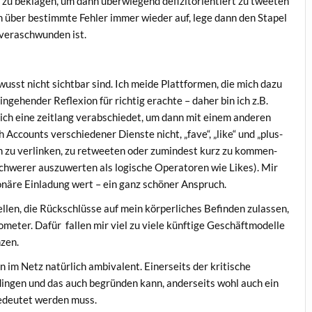
ng zu bekla­gen, um dann über­wie­gend defi­zit­ori­en­tiert zu twee­ten
ch über bestimm­te Feh­ler immer wie­der auf, lege dann den Sta­pel
 ver­aschwun­den ist.
usst nicht sicht­bar sind. Ich mei­de Platt­for­men, die mich dazu
in­ge­hen­der Refle­xi­on für rich­tig erach­te – daher bin ich z.B.
ich eine zeit­lang ver­ab­schie­det, um dann mit einem ande­ren
Accounts ver­schie­de­ner Diens­te nicht, „fave“, „like“ und „plus­
ch zu ver­lin­ken, zu ret­wee­ten oder zumin­dest kurz zu kom­men­
chwe­rer aus­zu­wer­ten als logi­sche Ope­ra­to­ren wie Likes). Mir
o­nä­re Ein­la­dung wert – ein ganz schö­ner Anspruch.
l­len, die Rück­schlüs­se auf mein kör­per­li­ches Befin­den zulas­sen,
e­ter. Dafür fal­len mir viel zu vie­le künf­ti­ge Geschäft­mo­del­le
nzen.
m Netz natür­lich ambi­va­lent. Einer­seits der kri­ti­sche
din­gen und das auch begrün­den kann, ander­seits wohl auch ein
gedeu­tet wer­den muss.