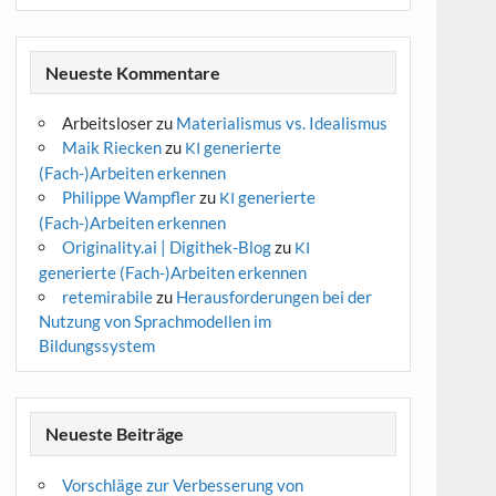
Neueste Kommentare
Arbeitsloser
zu
Materialismus vs. Idealismus
Maik Riecken
zu
generierte
KI
(Fach-)Arbeiten erkennen
Philippe Wampfler
zu
generierte
KI
(Fach-)Arbeiten erkennen
Originality.ai | Digithek-Blog
zu
KI
generierte (Fach-)Arbeiten erkennen
retemirabile
zu
Herausforderungen bei der
Nutzung von Sprachmodellen im
Bildungssystem
Neueste Beiträge
Vorschläge zur Verbesserung von