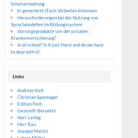
Schulverwaltung
generierte (Fach-)Arbeiten erkennen
KI
Herausforderungen bei der Nutzung von
Sprachmodellen im Bildungssystem
Vorsorgeprodukte von der privaten
Krankenversicherung?
at school? Is it just there and do we have
AI
to deal with it?
Links
Andreas Kalt
Christian Spannagel
Edition Flint
Gestreift-Beruehrt
Herr Larbig
Herr Rau
Jeanpol Martin
Lehrer Müller