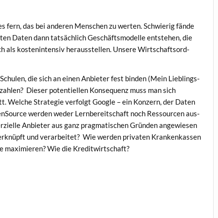
s fern, das bei ande­ren Men­schen zu wer­ten. Schwie­rig fän­de
r­ten Daten dann tat­säch­lich Geschäfts­mo­del­le ent­ste­hen, die
 als kos­ten­in­ten­siv her­aus­stel­len. Unse­re Wirt­schafts­ord­
Schu­len, die sich an einen Anbie­ter fest bin­den (Mein Lieb­lings­
r zah­len? Die­ser poten­ti­el­len Kon­se­quenz muss man sich
tt. Wel­che Stra­te­gie ver­folgt Goog­le – ein Kon­zern, der Daten
pen­So­ur­ce wer­den weder Lern­be­reit­schaft noch Res­sour­cen aus­
­zi­el­le Anbie­ter aus ganz prag­ma­ti­schen Grün­den ange­wie­sen
r­knüpft und ver­ar­bei­tet? Wie wer­den pri­va­ten Kran­ken­kas­sen
­ne maxi­mie­ren? Wie die Kreditwirtschaft?