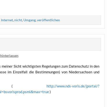
,
Internet
,
nicht
,
Umgang
,
veröffentlichen
hinterlassen
us mei­ner Sicht wich­tigs­ten Rege­lun­gen zum Daten­schutz in den
s­se im Ein­zel­fall die Bestim­mun­gen) von Nie­der­sach­sen und
(
http://www.nds-voris.de/jportal/?
l=bsvorisprod.psml
&
max=true
)