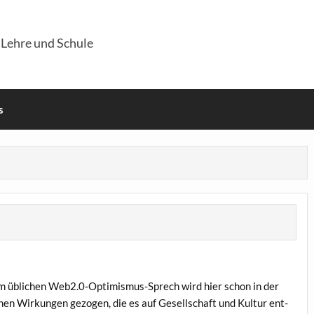
 Lehre und Schule
s
um übli­chen Web2.0‑Optimismus-Sprech wird hier schon in der
nen Wir­kun­gen gezo­gen, die es auf Gesell­schaft und Kul­tur ent­