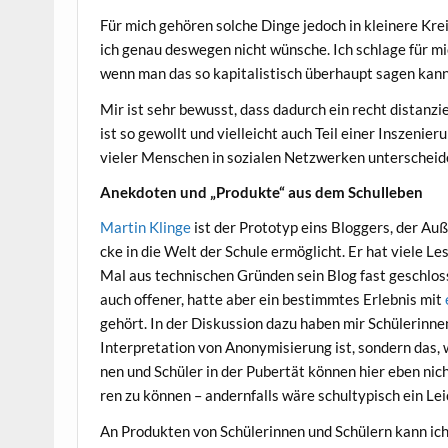
Für mich gehö­ren sol­che Din­ge jedoch in klei­ne­re Krei
ich genau des­we­gen nicht wün­sche. Ich schla­ge für mi
wenn man das so kapi­ta­lis­tisch über­haupt sagen kann. 
Mir ist sehr bewusst, dass dadurch ein recht distan­zie
ist so gewollt und viel­leicht auch Teil einer Insze­nie­ru
vie­ler Men­schen in sozia­len Netz­wer­ken unter­schei­de
Anek­do­ten und „Pro­duk­te“ aus dem Schulleben
Mar­tin Klin­ge
ist der Pro­to­typ eins Blog­gers, der Auß
cke in die Welt der Schu­le ermög­licht. Er hat vie­le Le
Mal aus tech­ni­schen Grün­den sein Blog fast geschlos
auch offe­ner, hat­te aber ein bestimm­tes Erleb­nis mit
gehört. In der Dis­kus­si­on dazu haben mir Schü­le­rin­n
Inter­pre­ta­ti­on von Anony­mi­sie­rung ist, son­dern das
nen und Schü­ler in der Puber­tät kön­nen hier eben nich
ren zu kön­nen – andern­falls wäre schul­ty­pisch ein Le
An Pro­duk­ten von Schü­le­rin­nen und Schü­lern kann ich