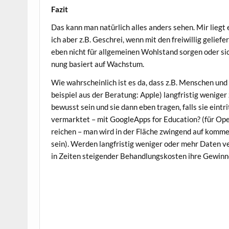
Fazit
Das kann man natür­lich alles anders sehen. Mir liegt e
ich aber z.B. Geschrei, wenn mit den frei­wil­lig gelie­fe
eben nicht für all­ge­mei­nen Wohl­stand sor­gen oder sich
nung basiert auf Wachstum.
Wie wahr­schein­lich ist es da, dass z.B. Men­schen und 
bei­spiel aus der Bera­tung: Apple) lang­fris­tig weni­ge
bewusst sein und sie dann eben tra­gen, falls sie ein­tri
ver­mark­tet – mit Goo­g­le­Apps for Edu­ca­ti­on? (für O
rei­chen – man wird in der Flä­che zwin­gend auf kom­mer
sein). Wer­den lang­fris­tig weni­ger oder mehr Daten ve
in Zei­ten stei­gen­der Behand­lungs­kos­ten ihre Gewin