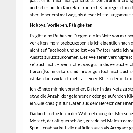
passt es für mich nicht, einer­seits Defi­zit­ori­en­tie­ru
und sei es nur im Kor­rek­tur­kon­text. Klar rege ich mi
aber lie­ber erst­mal weg, bis die­ser Mit­tei­lungsm­puls
Hob­bys, Vor­lie­ben, Fähigkeiten
Es gibt eine Rei­he von Din­gen, die im Netz von mir bew
ver­lei­ten, mehr preis­zu­ge­ben als ich eigent­lich nach e
nicht auf Face­book und selbst von Twit­ter hat­te ich m
Ansatz zurück­zu­kom­men. Des Wei­te­ren ver­knüp­fe ich 
se“ auch nicht – wenn ich etwas gut fin­de, ver­su­che i
tie­ren (Kom­men­ta­re sind im übri­gen tech­nisch auch s
ist das dann wirk­lich mehr als einen Klick oder infla­ti
Ich könn­te mir nie vor­stel­len, Daten in das Netz zu ste
etwa die Anzahl der gefah­re­nen oder gelau­fen­den Kilo­m
ein. Glei­ches gilt für Daten aus dem Bereich der Fina
Dadurch blei­be ich in der Wahr­neh­mung der Men­schen i
Mensch, der oft quer­schlägt, gera­de bei Main­stream­
Spur Unnah­bar­keit, die natür­lich auch als Arro­ganz 