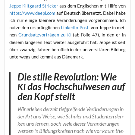
Jep­pe Klit­gaard Stri­cker
aus dem Eng­li­schen mit Hil­fe von
https://www.deepl.com
auf Deutsch über­setzt. Dabei habe
ich nur eini­ge klei­ne­re Ver­än­de­run­gen vor­ge­nom­men. Ich
nut­ze den ursprüng­li­chen
Lin­ke­dIn-Post
von Jep­pe in mei­
nen
Grund­satz­vor­trä­gen zu
(ab Folie 47), in den er in
KI
die­sem län­ge­ren Text wei­ter aus­ge­führt hat. Jep­pe ist seit
über zwan­zig Jah­ren beruf­lich in der uni­ver­si­tä­ren Bil­dung
unter­wegs und kommt aus Dänemark.
Die stille Revolution: Wie
das Hochschulwesen auf
KI
den Kopf stellt
Wir erle­ben der­zeit tief­grei­fen­de Ver­än­de­run­gen in
der Art und Wei­se, wie Schü­ler und Stu­den­ten den­
ken und ler­nen, doch vie­le die­ser Ver­än­de­run­gen
wer­den in Bil­dungs­krei­sen nach wie vor kaum the­