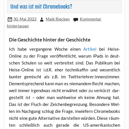
Und was ist mit Chromebooks?
30. Mai 2022
Maik Riecken
Kommentar
hinterlassen
Die Geschichte hinter der Geschichte
Ich habe ver­gan­ge­ne Woche einen
Arti­kel
bei Hei­se-
Online zu der Fra­ge ver­öf­fent­licht, war­um iPads in deut­
schen Schu­len so weit ver­brei­tet sind. Das Publi­kum bei
Hei­se-Online ist i.d.R. eher tech­nik­af­fin und wesent­lich
bun­ter gemischt als z.B. im Twitterlehrer:innenzimmer.
Dem­entspre­chend kann man es nie­man­dem Recht machen,
weil immer irgend­was nicht erwähnt oder zu ver­kürzt dar­
ge­stellt ist – oder man wahl­wei­se eh kei­ne Ahnung hat.
Das ist der Fluch der Zei­chen­be­gren­zung. Beson­de­re Wel­
len im Nach­gang schlug die Fra­ge, inwie­fern Chrome­books
nicht eine gute Alter­na­ti­ve dar­stel­len wür­den. Die­se räum­
ten schließ­lich auch gera­de die US-ame­ri­ka­ni­schen