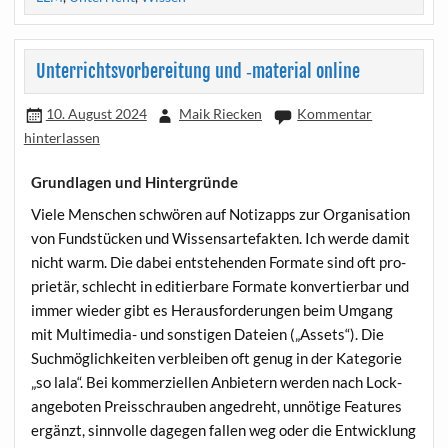
Unterrichtsvorbereitung und ‑material online
10. August 2024
Maik Riecken
Kommentar
hinterlassen
Grundlagen und Hintergründe
Vie­le Men­schen schwö­ren auf Notiz­apps zur Orga­ni­sa­ti­on
von Fund­stü­cken und Wis­sens­ar­te­fak­ten. Ich wer­de damit
nicht warm. Die dabei ent­ste­hen­den For­ma­te sind oft pro­
prie­tär, schlecht in edi­tier­ba­re For­ma­te kon­ver­tier­bar und
immer wie­der gibt es Her­aus­for­de­run­gen beim Umgang
mit Mul­ti­me­dia- und sons­ti­gen Datei­en („Assets“). Die
Such­mög­lich­kei­ten ver­blei­ben oft genug in der Kate­go­rie
„so lala“. Bei kom­mer­zi­el­len Anbie­tern wer­den nach Lock­
an­ge­bo­ten Preis­schrau­ben ange­dreht, unnö­ti­ge Fea­tures
ergänzt, sinn­vol­le dage­gen fal­len weg oder die Ent­wick­lung