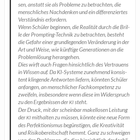
sen, anstatt sie als Pro­ble­me zu betrach­ten, die
mensch­li­ches Nach­den­ken und ein dif­fe­ren­zier­tes
Ver­ständ­nis erfordern.
Wenn Schü­ler begin­nen, die Rea­li­tät durch die Bril­
le der Promp­ting-Tech­nik zu betrach­ten, besteht
die Gefahr einer grund­le­gen­den Ver­än­de­rung in der
Art und Wei­se, wie künf­ti­ge Gene­ra­tio­nen an die
Pro­blem­lö­sung herangehen.
Dies wirft auch Fra­gen hin­sicht­lich des Ver­trau­ens
in Wis­sen auf. Da KI-Sys­te­me zuneh­mend kon­sis­
tent klin­gen­de Ant­wor­ten lie­fern, könn­ten Schü­ler
anfan­gen, an mensch­li­cher Fach­kom­pe­tenz zu
zwei­feln, ins­be­son­de­re wenn die­se im Wider­spruch
zu den Ergeb­nis­sen der
steht.
KI
Der Druck, mit der schein­bar makel­lo­sen Leis­tung
der
mit­hal­ten zu müs­sen, könn­te eine neue Form
KI
des Per­fek­tio­nis­mus begüns­ti­gen, die Krea­ti­vi­tät
und Risi­ko­be­reit­schaft hemmt. Ganz zu schwei­gen
von den Pro­ble­men, die dies hin­sicht­lich der fach­li­