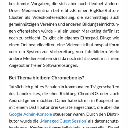
bestimm­te Vor­ga­ben, die sich aber auch fle­xi­bel ändern.
Unser Medi­en­zen­trum betreibt z.B. einen Big­BlueBut­ton-
Clus­ter als Video­kon­fe­renz­lö­sung, die nach­mit­tags auch
gemein­nüt­zi­gen Ver­ei­nen und ande­ren Bil­dungs­ein­rich­tun­
gen offen­ste­hen wür­de – allein unser Mar­ke­ting dafür ist
noch zu schlecht. Es gibt ein eige­nes Ether­pad, Din­ge wie
einen Onlineau­dio­edi­tor, eine Video­dis­tri­bu­ti­ons­platt­form
oder ein Sys­tem zur Vor­be­rei­tung von Tafel­bil­dern. Vie­le
ande­re Medi­en­zen­tren sind da noch nicht soweit mit ihrem
Ange­bot an frei­en Softwarelösungen.
Bei Thema bleiben: Chromebooks?
Tat­säch­lich gibt es Schu­len in kom­mu­na­len Trä­ger­schaf­ten
des Land­krei­ses, die eher Rich­tung Chro­me­OS oder auch
Android gehen möch­ten. Daher habe ich mir in Koope­ra­ti­on
mit einem Dis­tri­bu­tor drei Gerä­te ange­schaut, die über die
Goog­le Admin-Kon­so­le
steu­er­bar waren. Durch den Dis­tri­
bu­tor wur­de die „
Mana­ged Guest Ses­si­on
“ als daten­schutz­
kon­for­me Kon­fi­gu­ra­ti­ons­mög­lich­keit vor­ge­stellt. Dabei