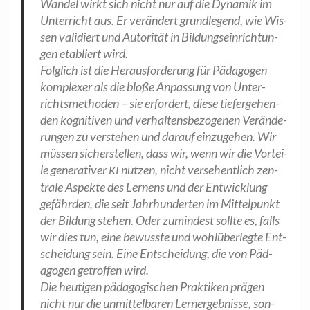
Wan­del wirkt sich nicht nur auf die Dyna­mik im
Unter­richt aus. Er ver­än­dert grund­le­gend, wie Wis­
sen vali­diert und Auto­ri­tät in Bil­dungs­ein­rich­tun­
gen eta­bliert wird.
Folg­lich ist die Her­aus­for­de­rung für Päd­ago­gen
kom­ple­xer als die blo­ße Anpas­sung von Unter­
richts­me­tho­den – sie erfor­dert, die­se tie­fer­ge­hen­
den kogni­ti­ven und ver­hal­tens­be­zo­ge­nen Ver­än­de­
run­gen zu ver­ste­hen und dar­auf ein­zu­ge­hen. Wir
müs­sen sicher­stel­len, dass wir, wenn wir die Vor­tei­
le gene­ra­ti­ver
nut­zen, nicht ver­se­hent­lich zen­
KI
tra­le Aspek­te des Ler­nens und der Ent­wick­lung
gefähr­den, die seit Jahr­hun­der­ten im Mit­tel­punkt
der Bil­dung ste­hen. Oder zumin­dest soll­te es, falls
wir dies tun, eine bewuss­te und wohl­über­leg­te Ent­
schei­dung sein. Eine Ent­schei­dung, die von Päd­
ago­gen getrof­fen wird.
Die heu­ti­gen päd­ago­gi­schen Prak­ti­ken prä­gen
nicht nur die unmit­tel­ba­ren Lern­ergeb­nis­se, son­