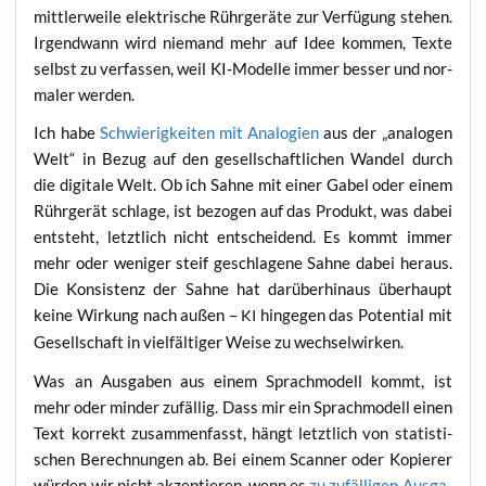
mitt­ler­wei­le elek­tri­sche Rühr­ge­rä­te zur Ver­fü­gung ste­hen.
Irgend­wann wird nie­mand mehr auf Idee kom­men, Tex­te
selbst zu ver­fas­sen, weil KI-Model­le immer bes­ser und nor­
ma­ler werden.
Ich habe
Schwie­rig­kei­ten mit Ana­lo­gien
aus der „ana­lo­gen
Welt“ in Bezug auf den gesell­schaft­li­chen Wan­del durch
die digi­ta­le Welt. Ob ich Sah­ne mit einer Gabel oder einem
Rühr­ge­rät schla­ge, ist bezo­gen auf das Pro­dukt, was dabei
ent­steht, letzt­lich nicht ent­schei­dend. Es kommt immer
mehr oder weni­ger steif geschla­ge­ne Sah­ne dabei her­aus.
Die Kon­sis­tenz der Sah­ne hat dar­über­hin­aus über­haupt
kei­ne Wir­kung nach außen –
hin­ge­gen das Poten­ti­al mit
KI
Gesell­schaft in viel­fäl­ti­ger Wei­se zu wechselwirken.
Was an Aus­ga­ben aus einem Sprach­mo­dell kommt, ist
mehr oder min­der zufäl­lig. Dass mir ein Sprach­mo­dell einen
Text kor­rekt zusam­men­fasst, hängt letzt­lich von sta­tis­ti­
schen Berech­nun­gen ab. Bei einem Scan­ner oder Kopie­rer
wür­den wir nicht akzep­tie­ren, wenn es
zu zufäl­li­gen Aus­ga­