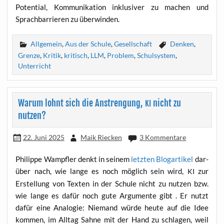
Poten­ti­al, Kom­mu­ni­ka­ti­on inklu­si­ver zu machen und
Sprach­bar­rie­ren zu überwinden.
Allgemein
,
Aus der Schule
,
Gesellschaft
Denken
,
Grenze
,
Kritik
,
kritisch
,
LLM
,
Problem
,
Schulsystem
,
Unterricht
Warum lohnt sich die Anstrengung,
nicht zu
KI
nutzen?
22. Juni 2025
Maik Riecken
3 Kommentare
Phil­ip­pe Wampf­ler denkt in sei­nem
letz­ten Blog­ar­ti­kel
dar­
über nach, wie lan­ge es noch mög­lich sein wird,
zur
KI
Erstel­lung von Tex­ten in der Schu­le nicht zu nut­zen bzw.
wie lan­ge es dafür noch gute Argu­men­te gibt . Er nutzt
dafür eine Ana­lo­gie: Nie­mand wür­de heu­te auf die Idee
kom­men, im All­tag Sah­ne mit der Hand zu schla­gen, weil