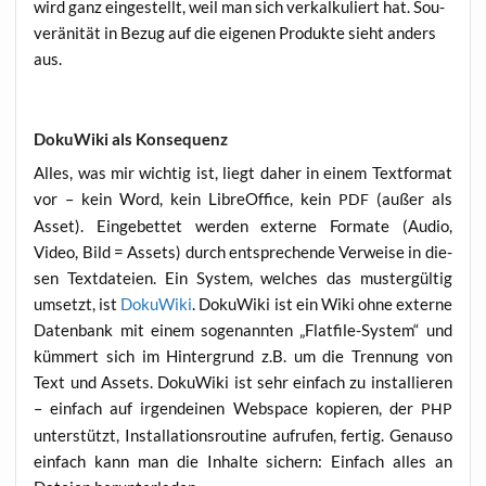
wird ganz ein­ge­stellt, weil man sich ver­kal­ku­liert hat. Sou­
ve­rä­ni­tät in Bezug auf die eige­nen Pro­duk­te sieht anders
aus.
DokuWiki als Konsequenz
Alles, was mir wich­tig ist, liegt daher in einem Text­for­mat
vor – kein Word, kein Libre­Of­fice, kein
(außer als
PDF
Asset). Ein­ge­bet­tet wer­den exter­ne For­ma­te (Audio,
Video, Bild = Assets) durch ent­spre­chen­de Ver­wei­se in die­
sen Text­da­tei­en. Ein Sys­tem, wel­ches das mus­ter­gül­tig
umsetzt, ist
Doku­Wi­ki
. Doku­Wi­ki ist ein Wiki ohne exter­ne
Daten­bank mit einem soge­nann­ten „Flat­fi­le-Sys­tem“ und
küm­mert sich im Hin­ter­grund z.B. um die Tren­nung von
Text und Assets. Doku­Wi­ki ist sehr ein­fach zu instal­lie­ren
– ein­fach auf irgend­ei­nen Web­space kopie­ren, der
PHP
unter­stützt, Instal­la­ti­ons­rou­ti­ne auf­ru­fen, fer­tig. Genau­so
ein­fach kann man die Inhal­te sichern: Ein­fach alles an