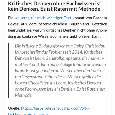
Kritisches Denken ohne Fachwissen ist
kein Denken. Es ist Raten mit Methode.
Ein
wei­te­rer, für mich wich­ti­ger Text
kommt von Bar­ba­ra
Gey­er aus dem öster­rei­chi­schen Bur­gen­land. Letzt­lich
begrün­det sie, war­um kri­ti­sches Den­ken nicht ohne Anbin­
dung an kon­kre­te Wis­sens­do­mä­nen funk­tio­nie­ren kann.
Die bri­ti­sche Bil­dungs­for­sche­rin Dai­sy Chris­to­dou­
lou beschreibt das Pro­blem seit 2014. Kri­ti­sches
Den­ken ist kei­ne Gene­ral­kom­pe­tenz, die man ein­
mal lernt und dann auf belie­bi­ge Inhal­te anwen­den
kann. Es ist gebun­den an Wis­sen über den kon­kre­
ten Gegen­stand. Ohne die­ses Wis­sen grei­fen die
bes­ten Check­lis­ten ins Lee­re. Kri­ti­sches Den­ken
ohne Fach­wis­sen ist kein Den­ken. Es ist Raten mit
Methode.
Quel­le:
https://barbarageyer.substack.com/p/ki-
fachkompetenzschwelle