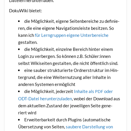
Datei­en herunterladen.
Doku­Wi­ki bietet:
die Mög­lich­keit, eige­ne Sei­ten­be­rei­che zu defi­nie­
ren, die eine eige­ne Navi­ga­ti­ons­leis­te besit­zen. So
kann ich
für Lern­grup­pen eige­ne Unter­be­rei­che
gestalten.
die Mög­lich­keit, ein­zel­ne Bereich hin­ter einem
Log­in zu ver­ber­gen. So kön­nen z.B. Schüler:innen
selbst Wiki­sei­ten gestal­ten, die nicht öffent­lich sind.
eine sau­ber struk­tu­rier­te Ord­ner­struk­tur im Hin­
ter­grund, die eine Wei­ter­nut­zung aller Inhal­te in
ande­ren Sys­te­men ermöglicht
die Mög­lich­keit, jeder­zeit
Inhal­te als
oder
PDF
ODT-Datei her­un­ter­zu­la­den
, wobei der Down­load aus
dem aktu­el­len Zustand der jewei­li­gen Sei­te gene­
riert wird
Erwei­ter­bar­keit durch Plug­ins (auto­ma­ti­sche
Über­set­zung von Sei­ten,
sau­be­re Dar­stel­lung von