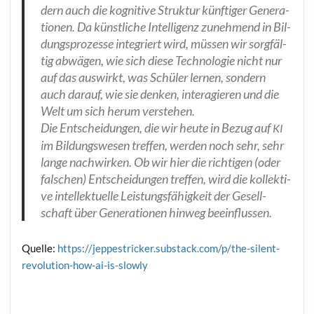
dern auch die kogni­ti­ve Struk­tur künf­ti­ger Gene­ra­
tio­nen. Da künst­li­che Intel­li­genz zuneh­mend in Bil­
dungs­pro­zes­se inte­griert wird, müs­sen wir sorg­fäl­
tig abwä­gen, wie sich die­se Tech­no­lo­gie nicht nur
auf das aus­wirkt, was Schü­ler ler­nen, son­dern
auch dar­auf, wie sie den­ken, inter­agie­ren und die
Welt um sich her­um verstehen.
Die Ent­schei­dun­gen, die wir heu­te in Bezug auf
KI
im Bil­dungs­we­sen tref­fen, wer­den noch sehr, sehr
lan­ge nach­wir­ken. Ob wir hier die rich­ti­gen (oder
fal­schen) Ent­schei­dun­gen tref­fen, wird die kol­lek­ti­
ve intel­lek­tu­el­le Leis­tungs­fä­hig­keit der Gesell­
schaft über Gene­ra­tio­nen hin­weg beeinflussen.
Quel­le:
https://jeppestricker.substack.com/p/the-silent-
revolution-how-ai-is-slowly