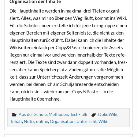
Organisation der Inhalte
Die Haupt­in­hal­te wer­den in maxi­mal drei Tie­fen orga­ni­
siert. Alles, was mir so über den Weg läuft, kommt ins Wiki.
Für die Schüler:innen erstel­le ich für jede Lern­grup­pe einen
eige­nen Bereich mit eige­ner Sei­ten­leis­te, die nicht zu den
Haupt­in­hal­ten zurück­führt. Dabei kann ich die Inhal­te der
Wiki­sei­ten ein­fach per Copy
&
Paste kopie­ren, die Assets
lie­gen nur ein­mal vor und wer­den inner­halb der Tex­te refe­
ren­ziert. Die Tex­te sind zwar dann dop­pelt vor­han­den, fres­
sen aber kaum Spei­cher­platz. Zudem gäbe es die Mög­lich­
keit, dass zur Unter­richts­zeit Ände­run­gen vor­ge­nom­men
wer­den, bei denen ich am Schul­jah­res­en­de ent­schei­den
kann, ob ich sie – wie­der­um per Copy
&
Paste – in die
Haupt­in­hal­te übernehme.
Aus der Schule
,
Methoden
,
Tech-Talk
DokuWiki
,
Inhalt
,
Notiz
,
online
,
Organisation
,
Unterricht
,
Wiki