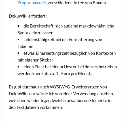
Pro­gramm­code
, ver­schie­de­ne Arten von Boxen)
Doku­Wi­ki erfordert:
die Bereit­schaft, sich auf eine mark­down­ähn­li­che
Syn­tax einzulassen
Lei­dens­fä­hig­keit bei der For­ma­tie­rung von
Tabellen
etwas Ein­ar­bei­tungs­zeit bezüg­lich von Kon­tex­ten
mit eige­ner Sitebar
einen Platz bei einem Hos­ter, bei dem es betrie­ben
wer­den kann (ab. ca. 1,- Euro pro Monat)
Es gibt durch­aus auch WYSI­WYG-Erwei­te­run­gen von
Doku­Wi­ki, nur wür­de ich von einer Ver­wen­dung abse­hen,
weil dann wie­der irgend­wel­che unsau­be­ren Ele­men­te in
den Text­da­tei­en vorkommen.