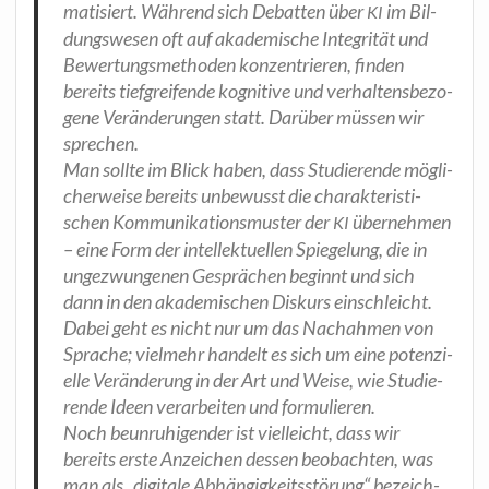
ma­ti­siert. Wäh­rend sich Debat­ten über
im Bil­
KI
dungs­we­sen oft auf aka­de­mi­sche Inte­gri­tät und
Bewer­tungs­me­tho­den kon­zen­trie­ren, fin­den
bereits tief­grei­fen­de kogni­ti­ve und ver­hal­tens­be­zo­
ge­ne Ver­än­de­run­gen statt. Dar­über müs­sen wir
sprechen.
Man soll­te im Blick haben, dass Stu­die­ren­de mög­li­
cher­wei­se bereits unbe­wusst die cha­rak­te­ris­ti­
schen Kom­mu­ni­ka­ti­ons­mus­ter der
über­neh­men
KI
– eine Form der intel­lek­tu­el­len Spie­ge­lung, die in
unge­zwun­ge­nen Gesprä­chen beginnt und sich
dann in den aka­de­mi­schen Dis­kurs ein­schleicht.
Dabei geht es nicht nur um das Nach­ah­men von
Spra­che; viel­mehr han­delt es sich um eine poten­zi­
el­le Ver­än­de­rung in der Art und Wei­se, wie Stu­die­
ren­de Ideen ver­ar­bei­ten und formulieren.
Noch beun­ru­hi­gen­der ist viel­leicht, dass wir
bereits ers­te Anzei­chen des­sen beob­ach­ten, was
man als „digi­ta­le Abhän­gig­keits­stö­rung“ bezeich­