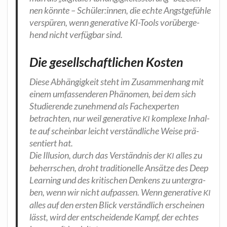
nen könn­te – Schüler:innen, die ech­te Angst­ge­füh­le
ver­spü­ren, wenn gene­ra­ti­ve KI-Tools vor­über­ge­
hend nicht ver­füg­bar sind.
Die gesellschaftlichen Kosten
Die­se Abhän­gig­keit steht im Zusam­men­hang mit
einem umfas­sen­de­ren Phä­no­men, bei dem sich
Stu­die­ren­de zuneh­mend als Fach­ex­per­ten
betrach­ten, nur weil gene­ra­ti­ve
kom­ple­xe Inhal­
KI
te auf schein­bar leicht ver­ständ­li­che Wei­se prä­
sen­tiert hat.
Die Illu­si­on, durch das Ver­ständ­nis der
alles zu
KI
beherr­schen, droht tra­di­tio­nel­le Ansät­ze des Deep
Lear­ning und des kri­ti­schen Den­kens zu unter­gra­
ben, wenn wir nicht auf­pas­sen. Wenn gene­ra­ti­ve
KI
alles auf den ers­ten Blick ver­ständ­lich erschei­nen
lässt, wird der ent­schei­den­de Kampf, der ech­tes