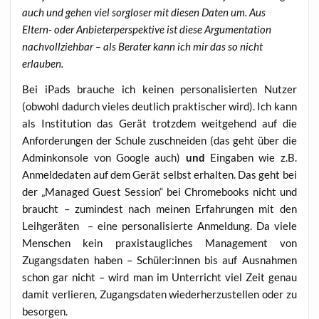
auch und gehen viel sorg­lo­ser mit die­sen Daten um. Aus
Eltern- oder Anbie­ter­per­spek­ti­ve ist die­se Argu­men­ta­ti­on
nach­voll­zieh­bar – als Bera­ter kann ich mir das so nicht
erlauben.
Bei iPads brau­che ich kei­nen per­so­na­li­sier­ten Nut­zer
(obwohl dadurch vie­les deut­lich prak­ti­scher wird). Ich kann
als Insti­tu­ti­on das Gerät trotz­dem weit­ge­hend auf die
Anfor­de­run­gen der Schu­le zuschnei­den (das geht über die
Admin­kon­so­le von Goog­le auch)
und
Ein­ga­ben wie z.B.
Anmel­de­da­ten auf dem Gerät selbst erhal­ten. Das geht bei
der „Mana­ged Guest Ses­si­on“ bei Chrome­books nicht und
braucht – zumin­dest nach mei­nen Erfah­run­gen mit den
Leih­ge­rä­ten – eine per­so­na­li­sier­te Anmel­dung. Da vie­le
Men­schen kein pra­xis­taug­li­ches Manage­ment von
Zugangs­da­ten haben – Schüler:innen bis auf Aus­nah­men
schon gar nicht – wird man im Unter­richt viel Zeit genau
damit ver­lie­ren, Zugangs­da­ten wie­der­her­zu­stel­len oder zu
besorgen.