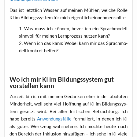
Das ist letzt­lich Was­ser auf mei­nen Müh­len, wel­che Rol­le
im Bil­dungs­sys­tem für mich eigent­lich ein­neh­men sollte.
KI
Was muss ich kön­nen, bevor ich ein Sprach­mo­dell
sinn­voll für mei­nen Lern­pro­zess nut­zen kann?
Wenn ich das kann: Wobei kann mir das Sprach­mo­
dell kon­kret helfen?
Wo ich mir
im Bildungssystem gut
KI
vorstellen kann
Zur­zeit bin ich mit mei­nen Gedan­ken eher in der abo­lu­ten
Min­der­heit, weil sehr viel Hoff­nung auf
im Bil­dungs­sys­
KI
tem gesetzt wird. Bei aller kri­ti­schen Betrach­tung: Ich
habe bereits
Anwen­dungs­fäl­le
for­mu­liert, in denen ich
KI
als gutes Werk­zeug wahr­neh­me. Ich möch­te heu­te noch
den Bereich der Inklu­si­on hin­zu­fü­gen – ich sehe in
vie­le
KI