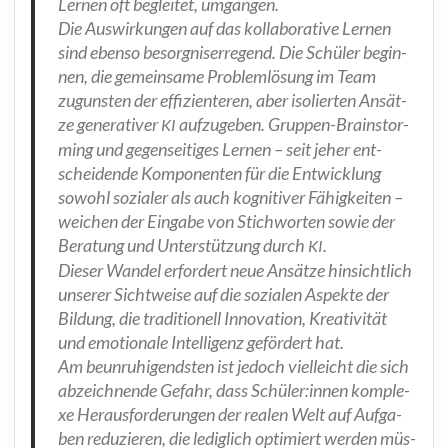
Ler­nen oft beglei­tet, umgangen.
Die Aus­wir­kun­gen auf das kol­la­bo­ra­ti­ve Ler­nen
sind eben­so besorg­nis­er­re­gend. Die Schü­ler begin­
nen, die gemein­sa­me Pro­blem­lö­sung im Team
zuguns­ten der effi­zi­en­te­ren, aber iso­lier­ten Ansät­
ze gene­ra­ti­ver
auf­zu­ge­ben. Grup­pen-Brain­stor­
KI
ming und gegen­sei­ti­ges Ler­nen – seit jeher ent­
schei­den­de Kom­po­nen­ten für die Ent­wick­lung
sowohl sozia­ler als auch kogni­ti­ver Fähig­kei­ten –
wei­chen der Ein­ga­be von Stich­wor­ten sowie der
Bera­tung und Unter­stüt­zung durch
.
KI
Die­ser Wan­del erfor­dert neue Ansät­ze hin­sicht­lich
unse­rer Sicht­wei­se auf die sozia­len Aspek­te der
Bil­dung, die tra­di­tio­nell Inno­va­ti­on, Krea­ti­vi­tät
und emo­tio­na­le Intel­li­genz geför­dert hat.
Am beun­ru­hi­gends­ten ist jedoch viel­leicht die sich
abzeich­nen­de Gefahr, dass Schüler:innen kom­ple­
xe Her­aus­for­de­run­gen der rea­len Welt auf Auf­ga­
ben redu­zie­ren, die ledig­lich opti­miert wer­den müs­