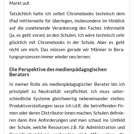
Markt auf.
Tat­säch­lich hal­te ich selbst Chrome­books tech­nisch dem
iPad mitt­ler­wei­le für über­le­gen, ins­be­son­de­re im Hin­blick
auf die zuneh­men­de Ver­an­ke­rung des Faches Infor­ma­tik
(ja, es geht vor­an) an den Schu­len. Ich wäre tech­nisch sehr
glück­lich mit Chrome­books in der Schu­le. Aber es geht
nicht um mich. Das müs­sen gera­de wir Män­ner in Bera­
tungs­pro­zes­sen immer wie­der neu lernen.
Die Perspektive des medienpädagogischen
Beraters
In mei­ner Rol­le als medi­en­päd­ago­gi­scher Bera­ter bin ich
prin­zi­pi­ell zu Neu­tra­li­tät ver­pflich­tet. Ich muss unter­
schied­li­che Sys­te­me gleich­wer­tig neben­ein­an­der stel­len.
Pro­dukt­vor­stel­lun­gen las­se ich i.d.R. die betref­fen­den Fir­
men oder deren Distributor:innen machen. Schu­len defi­nie­
ren dann ihre Anfor­de­run­gen und man schaut ins Umfeld
der Schu­le, wel­che Resour­cen z.B. für Admi­nis­tra­ti­on und