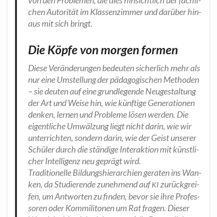
chen Auto­ri­tät im Klas­sen­zim­mer und dar­über hin­
aus mit sich bringt.
Die Köpfe von morgen formen
Die­se Ver­än­de­run­gen bedeu­ten sicher­lich mehr als
nur eine Umstel­lung der päd­ago­gi­schen Metho­den
– sie deu­ten auf eine grund­le­gen­de Neu­ge­stal­tung
der Art und Wei­se hin, wie künf­ti­ge Gene­ra­tio­nen
den­ken, ler­nen und Pro­ble­me lösen wer­den. Die
eigent­li­che Umwäl­zung liegt nicht dar­in, wie wir
unter­rich­ten, son­dern dar­in, wie der Geist unse­rer
Schü­ler durch die stän­di­ge Inter­ak­ti­on mit künst­li­
cher Intel­li­genz neu geprägt wird.
Tra­di­tio­nel­le Bil­dungs­hier­ar­chien gera­ten ins Wan­
ken, da Stu­die­ren­de zuneh­mend auf
zurück­grei­
KI
fen, um Ant­wor­ten zu fin­den, bevor sie ihre Pro­fes­
so­ren oder Kom­mi­li­to­nen um Rat fra­gen. Die­ser