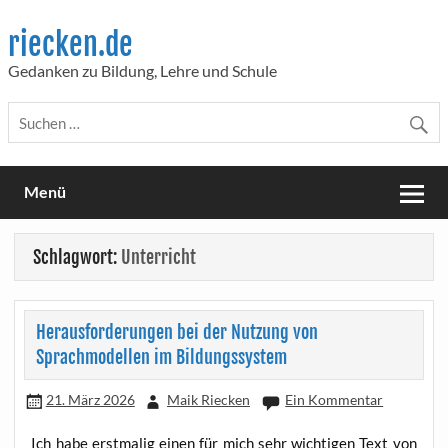
Skip
to
riecken.de
content
Gedanken zu Bildung, Lehre und Schule
Menü
Schlagwort:
Unterricht
Herausforderungen bei der Nutzung von
Sprachmodellen im Bildungssystem
21. März 2026
Maik Riecken
Ein Kommentar
Ich habe erst­ma­lig einen für mich sehr wich­ti­gen Text von