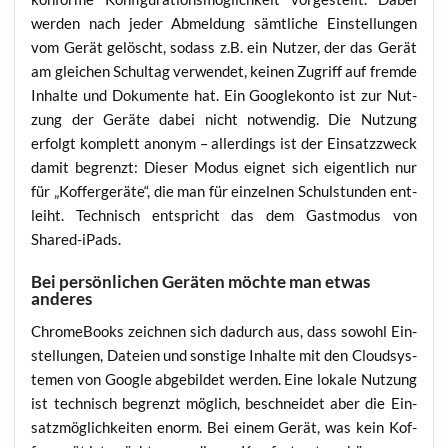
wer­den nach jeder Abmel­dung sämt­li­che Ein­stel­lun­gen
vom Gerät gelöscht, sodass z.B. ein Nut­zer, der das Gerät
am glei­chen Schul­tag ver­wen­det, kei­nen Zugriff auf frem­de
Inhal­te und Doku­men­te hat. Ein Goo­gle­kon­to ist zur Nut­
zung der Gerä­te dabei nicht not­wen­dig. Die Nut­zung
erfolgt kom­plett anonym – aller­dings ist der Ein­satz­zweck
damit begrenzt: Die­ser Modus eig­net sich eigent­lich nur
für „Kof­fer­ge­rä­te“, die man für ein­zel­nen Schul­stun­den ent­
leiht. Tech­nisch ent­spricht das dem Gast­mo­dus von
Shared-iPads.
Bei persönlichen Geräten möchte man etwas
anderes
Chrome­Books zeich­nen sich dadurch aus, dass sowohl Ein­
stel­lun­gen, Datei­en und sons­ti­ge Inhal­te mit den Cloud­sys­
te­men von Goog­le abge­bil­det wer­den. Eine loka­le Nut­zung
ist tech­nisch begrenzt mög­lich, beschnei­det aber die Ein­
satz­mög­lich­kei­ten enorm. Bei einem Gerät, was kein Kof­