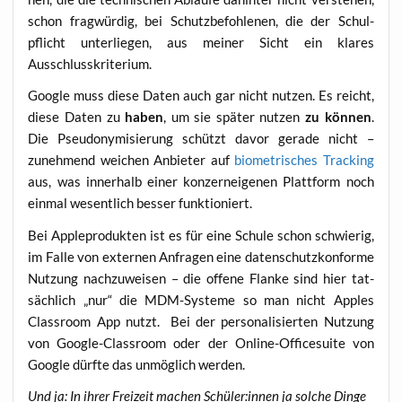
schon frag­wür­dig, bei Schutz­be­foh­le­nen, die der Schul­
pflicht unter­lie­gen, aus mei­ner Sicht ein kla­res
Ausschlusskriterium.
Goog­le muss die­se Daten auch gar nicht nut­zen. Es reicht,
die­se Daten zu
haben
, um sie spä­ter nut­zen
zu kön­nen
.
Die Pseud­ony­mi­sie­rung schützt davor gera­de nicht –
zuneh­mend wei­chen Anbie­ter auf
bio­me­tri­sches Track­ing
aus, was inner­halb einer kon­zern­ei­ge­nen Platt­form noch
ein­mal wesent­lich bes­ser funktioniert.
Bei App­le­pro­duk­ten ist es für eine Schu­le schon schwie­rig,
im Fal­le von exter­nen Anfra­gen eine daten­schutz­kon­for­me
Nut­zung nach­zu­wei­sen – die offe­ne Flan­ke sind hier tat­
säch­lich „nur“ die MDM-Sys­te­me so man nicht App­les
Class­room App nutzt. Bei der per­so­na­li­sier­ten Nut­zung
von Goog­le-Class­room oder der Online-Office­suite von
Goog­le dürf­te das unmög­lich werden.
Und ja: In ihrer Frei­zeit machen Schüler:innen ja sol­che Din­ge