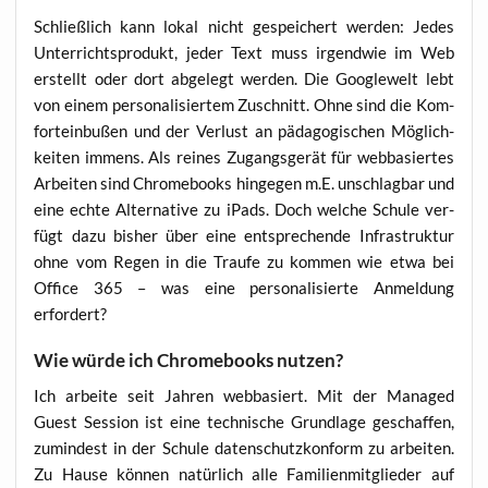
Schließ­lich kann lokal nicht gespei­chert wer­den: Jedes
Unter­richts­pro­dukt, jeder Text muss irgend­wie im Web
erstellt oder dort abge­legt wer­den. Die Goo­gle­welt lebt
von einem per­so­na­li­sier­tem Zuschnitt. Ohne sind die Kom­
fort­ein­bu­ßen und der Ver­lust an päd­ago­gi­schen Mög­lich­
kei­ten immens. Als rei­nes Zugangs­ge­rät für web­ba­sier­tes
Arbei­ten sind Chrome­books hin­ge­gen m.E. unschlag­bar und
eine ech­te Alter­na­ti­ve zu iPads. Doch wel­che Schu­le ver­
fügt dazu bis­her über eine ent­spre­chen­de Infra­struk­tur
ohne vom Regen in die Trau­fe zu kom­men wie etwa bei
Office 365 – was eine per­so­na­li­sier­te Anmel­dung
erfordert?
Wie würde ich Chromebooks nutzen?
Ich arbei­te seit Jah­ren web­ba­siert. Mit der Mana­ged
Guest Ses­si­on ist eine tech­ni­sche Grund­la­ge geschaf­fen,
zumin­dest in der Schu­le daten­schutz­kon­form zu arbei­ten.
Zu Hau­se kön­nen natür­lich alle Fami­li­en­mit­glie­der auf