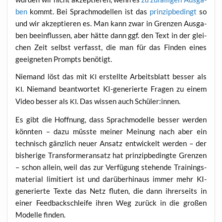
ben
kommt. Bei Sprach­mo­del­len ist das
prin­zip­be­dingt
so
und wir akzep­tie­ren es. Man kann zwar in Gren­zen Aus­ga­
ben beein­flus­sen, aber hät­te dann ggf. den Text in der glei­
chen Zeit selbst ver­fasst, die man für das Fin­den eines
geeig­ne­ten Prompts benötigt.
Nie­mand löst das mit
erstell­te Arbeits­blatt bes­ser als
KI
. Nie­mand beant­wor­tet KI-gene­rier­te Fra­gen zu einem
KI
Video bes­ser als
. Das wis­sen auch Schüler:innen.
KI
Es gibt die Hoff­nung, dass Sprach­mo­del­le bes­ser wer­den
könn­ten – dazu müss­te mei­ner Mei­nung nach aber ein
tech­nisch gänz­lich neu­er Ansatz ent­wi­ckelt wer­den – der
bis­he­ri­ge Trans­for­mer­an­satz hat prin­zip­be­ding­te Gren­zen
– schon allein, weil das zur Ver­fü­gung ste­hen­de Trai­nings­
ma­te­ri­al limi­tiert ist und dar­über­hin­aus immer mehr KI-
gene­rier­te Tex­te das Netz flu­ten, die dann ihrer­seits in
einer Feed­back­schlei­fe ihren Weg zurück in die gro­ßen
Model­le finden.