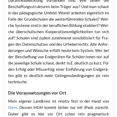
Garan­tie­ab­wick­lung vor­han­den sind. Wie sehen die
Beschaf­fungs­struk­tu­ren beim Trä­ger aus? Und man schaut
in das päd­ago­gi­sche Umfeld: Womit arbei­ten eigent­lich im
Fal­le der Grund­schu­len die wei­ter­füh­ren­den Schu­len? Wel­
che Sys­te­me sind in der beruf­li­chen Bil­dung eta­bliert? Wel­
che über­schu­li­schen Koope­ra­ti­ons­mög­lich­kei­ten tun sich
auf? Schu­len sind zudem zuneh­mend sen­si­bi­li­siert für Fra­
gen des Daten­schut­zes und des Urhe­ber­rechts. Alle Anfor­
de­run­gen und Wün­sche erfüllt heu­te kein Sys­tem. Wer bei
der Beschaf­fung von End­ge­rä­ten für Schüler:innen nur auf
die jewei­li­ge Schu­le schaut, denkt m.E. deut­lich zu kurz. Für
den Erfolg oder Miss­erfolg einer Ein­füh­rung von End­ge­rä­
ten gibt es deut­lich mehr Gelin­gens­be­din­gun­gen als rein
technische.
Die Voraussetzungen vor Ort
Mein eige­ner Land­kreis ist rela­tiv fest in der Hand von
IServ
. Des­sen
kommt bis­her nur mit iPads zurecht.
MDM
Daher gibt es hier vor Ort schon rein prag­ma­tisch