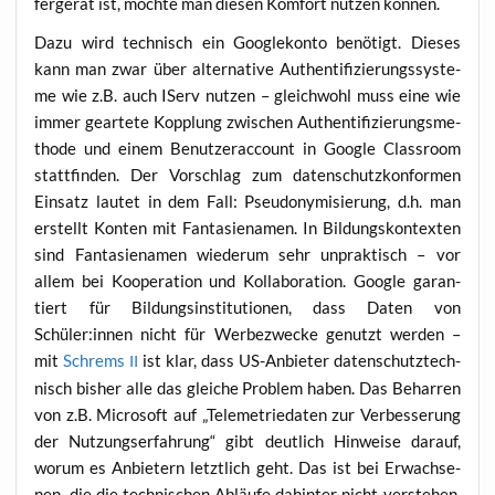
fer­ge­rät ist, möch­te man die­sen Kom­fort nut­zen können.
Dazu wird tech­nisch ein Goo­gle­kon­to benö­tigt. Die­ses
kann man zwar über alter­na­ti­ve Authen­ti­fi­zie­rungs­sys­te­
me wie z.B. auch IServ nut­zen – gleich­wohl muss eine wie
immer gear­te­te Kopp­lung zwi­schen Authen­ti­fi­zie­rungs­me­
tho­de und einem Benut­zer­ac­count in Goog­le Class­room
statt­fin­den. Der Vor­schlag zum daten­schutz­kon­for­men
Ein­satz lau­tet in dem Fall: Pseud­ony­mi­sie­rung, d.h. man
erstellt Kon­ten mit Fan­ta­sie­na­men. In Bil­dungs­kon­tex­ten
sind Fan­ta­sie­na­men wie­der­um sehr unprak­tisch – vor
allem bei Koope­ra­ti­on und Kol­la­bo­ra­ti­on. Goog­le garan­
tiert für Bil­dungs­in­sti­tu­tio­nen, dass Daten von
Schüler:innen nicht für Wer­be­zwe­cke genutzt wer­den –
mit
Schrems
ist klar, dass US-Anbie­ter daten­schutz­tech­
II
nisch bis­her alle das glei­che Pro­blem haben. Das Behar­ren
von z.B. Micro­soft auf „Tele­me­trie­da­ten zur Ver­bes­se­rung
der Nut­zungs­er­fah­rung“ gibt deut­lich Hin­wei­se dar­auf,
wor­um es Anbie­tern letzt­lich geht. Das ist bei Erwach­se­
nen, die die tech­ni­schen Abläu­fe dahin­ter nicht ver­ste­hen,