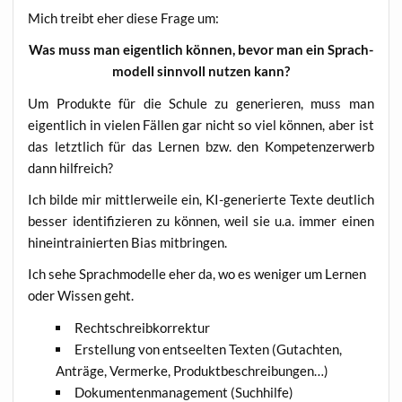
Mich treibt eher die­se Fra­ge um:
Was muss man eigent­lich kön­nen, bevor man ein Sprach­
mo­dell sinn­voll nut­zen kann?
Um Pro­duk­te für die Schu­le zu gene­rie­ren, muss man
eigent­lich in vie­len Fäl­len gar nicht so viel kön­nen, aber ist
das letzt­lich für das Ler­nen bzw. den Kom­pe­tenz­er­werb
dann hilfreich?
Ich bil­de mir mitt­ler­wei­le ein, KI-gene­rier­te Tex­te deut­lich
bes­ser iden­ti­fi­zie­ren zu kön­nen, weil sie u.a. immer einen
hin­ein­trai­nier­ten Bias mitbringen.
Ich sehe Sprach­mo­del­le eher da, wo es weni­ger um Ler­nen
oder Wis­sen geht.
Recht­schreib­kor­rek­tur
Erstel­lung von ent­seel­ten Tex­ten (Gut­ach­ten,
Anträ­ge, Ver­mer­ke, Produktbeschreibungen…)
Doku­men­ten­ma­nage­ment (Such­hil­fe)