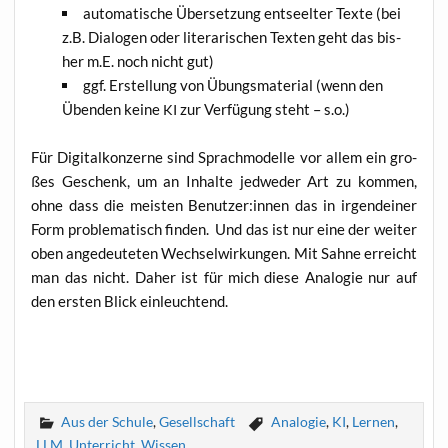
auto­ma­ti­sche Über­set­zung ent­seel­ter Tex­te (bei
z.B. Dia­lo­gen oder lite­ra­ri­schen Tex­ten geht das bis­
her m.E. noch nicht gut)
ggf. Erstel­lung von Übungs­ma­te­ri­al (wenn den
Üben­den kei­ne
zur Ver­fü­gung steht – s.o.)
KI
Für Digi­tal­kon­zer­ne sind Sprach­mo­del­le vor allem ein gro­
ßes Geschenk, um an Inhal­te jed­we­der Art zu kom­men,
ohne dass die meis­ten Benutzer:innen das in irgend­ei­ner
Form pro­ble­ma­tisch fin­den. Und das ist nur eine der wei­ter
oben ange­deu­te­ten Wech­sel­wir­kun­gen. Mit Sah­ne erreicht
man das nicht. Daher ist für mich die­se Ana­lo­gie nur auf
den ers­ten Blick einleuchtend.
Aus der Schule
,
Gesellschaft
Analogie
,
KI
,
Lernen
,
LLM
,
Unterricht
,
Wissen