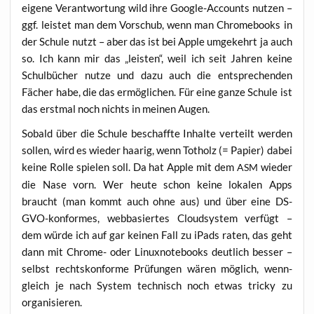
eige­ne Ver­ant­wor­tung wild ihre Goog­le-Accounts nut­zen –
ggf. leis­tet man dem Vor­schub, wenn man Chrome­books in
der Schu­le nutzt – aber das ist bei Apple umge­kehrt ja auch
so. Ich kann mir das „leis­ten“, weil ich seit Jah­ren kei­ne
Schul­bü­cher nut­ze und dazu auch die ent­spre­chen­den
Fächer habe, die das ermög­li­chen. Für eine gan­ze Schu­le ist
das erst­mal noch nichts in mei­nen Augen.
Sobald über die Schu­le beschaff­te Inhal­te ver­teilt wer­den
sol­len, wird es wie­der haa­rig, wenn Tot­holz (= Papier) dabei
kei­ne Rol­le spie­len soll. Da hat Apple mit dem
wie­der
ASM
die Nase vorn. Wer heu­te schon kei­ne loka­len Apps
braucht (man kommt auch ohne aus) und über eine DS-
GVO-kon­for­mes, web­ba­sier­tes Cloud­sys­tem ver­fügt –
dem wür­de ich auf gar kei­nen Fall zu iPads raten, das geht
dann mit Chro­me- oder Linux­note­books deut­lich bes­ser –
selbst rechts­kon­for­me Prü­fun­gen wären mög­lich, wenn­
gleich je nach Sys­tem tech­nisch noch etwas tri­cky zu
organisieren.