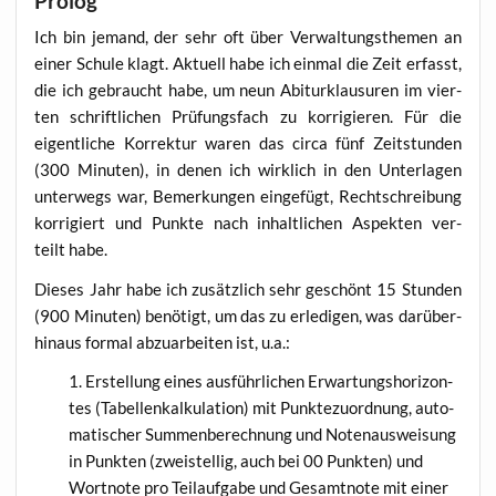
Prolog
Ich bin jemand, der sehr oft über Ver­wal­tungs­the­men an
einer Schu­le klagt. Aktu­ell habe ich ein­mal die Zeit erfasst,
die ich gebraucht habe, um neun Abitur­klau­su­ren im vier­
ten schrift­li­chen Prü­fungs­fach zu kor­ri­gie­ren. Für die
eigent­li­che Kor­rek­tur waren das cir­ca fünf Zeit­stun­den
(300 Minu­ten), in denen ich wirk­lich in den Unter­la­gen
unter­wegs war, Bemer­kun­gen ein­ge­fügt, Recht­schrei­bung
kor­ri­giert und Punk­te nach inhalt­li­chen Aspek­ten ver­
teilt habe.
Die­ses Jahr habe ich zusätz­lich sehr geschönt 15 Stun­den
(900 Minu­ten) benö­tigt, um das zu erle­di­gen, was dar­über­
hin­aus for­mal abzu­ar­bei­ten ist, u.a.:
Erstel­lung eines aus­führ­li­chen Erwar­tungs­ho­ri­zon­
tes (Tabel­len­kal­ku­la­ti­on) mit Punk­te­zu­ord­nung, auto­
ma­ti­scher Sum­men­be­rech­nung und Noten­aus­wei­sung
in Punk­ten (zwei­stel­lig, auch bei 00 Punk­ten) und
Wort­no­te pro Teil­auf­ga­be und Gesamt­no­te mit einer