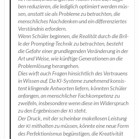
ben redu­zie­ren, die ledig­lich opti­miert wer­den müs­
sen, anstatt sie als Pro­ble­me zu betrach­ten, die
mensch­li­ches Nach­den­ken und ein dif­fe­ren­zier­tes
Ver­ständ­nis erfordern.
Wenn Schü­ler begin­nen, die Rea­li­tät durch die Bril­
le der Promp­ting-Tech­nik zu betrach­ten, besteht
die Gefahr einer grund­le­gen­den Ver­än­de­rung in der
Art und Wei­se, wie künf­ti­ge Gene­ra­tio­nen an die
Pro­blem­lö­sung herangehen.
Dies wirft auch Fra­gen hin­sicht­lich des Ver­trau­ens
in Wis­sen auf. Da KI-Sys­te­me zuneh­mend kon­sis­
tent klin­gen­de Ant­wor­ten lie­fern, könn­ten Schü­ler
anfan­gen, an mensch­li­cher Fach­kom­pe­tenz zu
zwei­feln, ins­be­son­de­re wenn die­se im Wider­spruch
zu den Ergeb­nis­sen der
steht.
KI
Der Druck, mit der schein­bar makel­lo­sen Leis­tung
der
mit­hal­ten zu müs­sen, könn­te eine neue Form
KI
des Per­fek­tio­nis­mus begüns­ti­gen, die Krea­ti­vi­tät