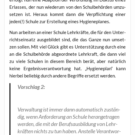
Erlas­ses, der nun wie­der­um von den Schul­be­hör­den umzu­
set­zen ist. Her­aus kommt dann die Ver­pflich­tung einer
jeden(!) Schu­le zur Erstel­lung eines Hygieneplanes.
Nun arbei­ten an einer Schu­le Lehr­kräf­te, die für den Unter­
richts­ein­satz aus­ge­bil­det sind, die das Gan­ze nun umset­
zen sol­len. Mit viel Glück gibt es Unter­stüt­zung durch eine
an die Schul­be­hör­de abge­ord­ne­te Lehr­kraft, die dann viel
zu vie­le Schu­len in die­sem Bereich berät, aber natür­lich
kei­ne Ergeb­nis­ver­ant­wor­tung hat. „Hygie­ne­plan“ kann
hier­bei belie­big durch ande­re Begrif­fe ersetzt werden.
Vor­schlag 2:
Ver­wal­tung ist immer dann auto­ma­tisch zustän­
dig, wenn Anfor­de­rung an Schu­le her­an­ge­tra­gen
wer­den, die mit der Berufs­aus­bil­dung von Lehr­
kräf­ten nichts zu tun haben. Anstel­le Ver­ant­wor­