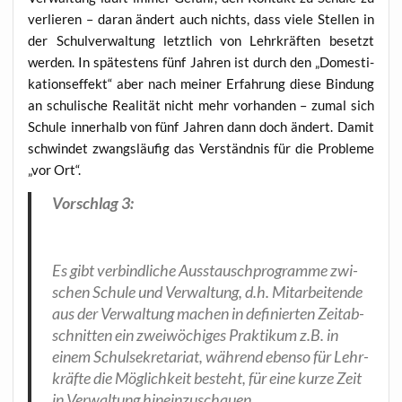
ver­lie­ren – dar­an ändert auch nichts, dass vie­le Stel­len in
der Schul­ver­wal­tung letzt­lich von Lehr­kräf­ten besetzt
wer­den. In spä­tes­tens fünf Jah­ren ist durch den „Domes­ti­
ka­ti­ons­ef­fekt“ aber nach mei­ner Erfah­rung die­se Bin­dung
an schu­li­sche Rea­li­tät nicht mehr vor­han­den – zumal sich
Schu­le inner­halb von fünf Jah­ren dann doch ändert. Damit
schwin­det zwangs­läu­fig das Ver­ständ­nis für die Pro­ble­me
„vor Ort“.
Vor­schlag 3:
Es gibt ver­bind­li­che Auss­tausch­pro­gram­me zwi­
schen Schu­le und Ver­wal­tung, d.h. Mit­ar­bei­ten­de
aus der Ver­wal­tung machen in defi­nier­ten Zeit­ab­
schnit­ten ein zwei­wö­chi­ges Prak­ti­kum z.B. in
einem Schul­se­kre­ta­ri­at, wäh­rend eben­so für Lehr­
kräf­te die Mög­lich­keit besteht, für eine kur­ze Zeit
in Ver­wal­tung hineinzuschauen.