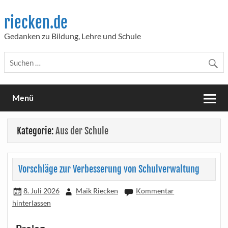
Skip
to
riecken.de
content
Gedanken zu Bildung, Lehre und Schule
Menü
Kategorie:
Aus der Schule
Vorschläge zur Verbesserung von Schulverwaltung
8. Juli 2026
Maik Riecken
Kommentar
hinterlassen