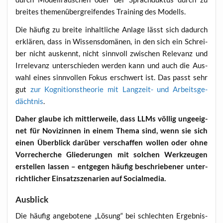
brei­tes the­men­über­grei­fen­des Trai­ning des Modells.
Die häu­fig zu brei­te inhalt­li­che Anla­ge lässt sich dadurch
erklä­ren, dass in Wis­sens­do­mä­nen, in den sich ein Schrei­
ber nicht aus­kennt, nicht sinn­voll zwi­schen Rele­vanz und
Irrele­vanz unter­schie­den wer­den kann und auch die Aus­
wahl eines sinn­vol­len Fokus erschwert ist. Das passt sehr
gut
zur Kogni­ti­ons­theo­rie mit Lang­zeit- und Arbeits­ge­
dächt­nis
.
Daher glau­be ich mitt­ler­wei­le, dass LLMs völ­lig unge­eig­
net für Novi­zin­nen in einem The­ma sind, wenn sie sich
einen Über­blick dar­über ver­schaf­fen wol­len oder ohne
Vor­re­cher­che Glie­de­run­gen mit sol­chen Werk­zeu­gen
erstel­len las­sen – ent­ge­gen häu­fig beschrie­be­ner unter­
richt­li­cher Ein­satz­sze­na­ri­en auf Socialmedia.
Ausblick
Die häu­fig ange­bo­te­ne „Lösung“ bei schlech­ten Ergeb­nis­