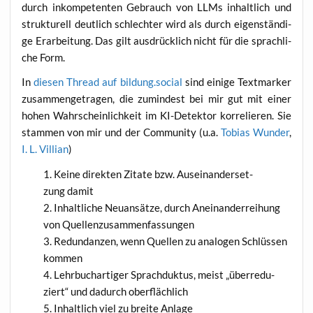
durch inkom­pe­ten­ten Gebrauch von LLMs inhalt­lich und
struk­tu­rell deut­lich schlech­ter wird als durch eigen­stän­di­
ge Erar­bei­tung. Das gilt aus­drück­lich nicht für die sprach­li­
che Form.
In
die­sen Thread auf bildung.social
sind eini­ge Text­mar­ker
zusam­men­ge­tra­gen, die zumin­dest bei mir gut mit einer
hohen Wahr­schein­lich­keit im KI-Detek­tor kor­re­lie­ren. Sie
stam­men von mir und der Com­mu­ni­ty (u.a.
Tobi­as Wun­der
,
I. L. Vil­li­an
)
Kei­ne direk­ten Zita­te bzw. Aus­ein­an­der­set­
zung damit
Inhalt­li­che Neu­an­sät­ze, durch Anein­an­der­rei­hung
von Quellenzusammenfassungen
Red­un­dan­zen, wenn Quel­len zu ana­lo­gen Schlüs­sen
kommen
Lehr­buch­ar­ti­ger Sprach­duk­tus, meist „über­re­du­
ziert“ und dadurch oberflächlich
Inhalt­lich viel zu brei­te Anlage