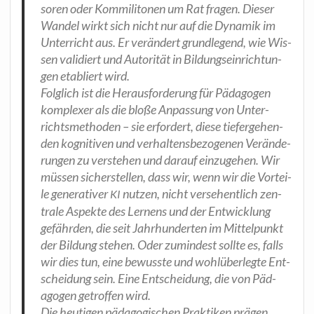
so­ren oder Kom­mi­li­to­nen um Rat fra­gen. Die­ser
Wan­del wirkt sich nicht nur auf die Dyna­mik im
Unter­richt aus. Er ver­än­dert grund­le­gend, wie Wis­
sen vali­diert und Auto­ri­tät in Bil­dungs­ein­rich­tun­
gen eta­bliert wird.
Folg­lich ist die Her­aus­for­de­rung für Päd­ago­gen
kom­ple­xer als die blo­ße Anpas­sung von Unter­
richts­me­tho­den – sie erfor­dert, die­se tie­fer­ge­hen­
den kogni­ti­ven und ver­hal­tens­be­zo­ge­nen Ver­än­de­
run­gen zu ver­ste­hen und dar­auf ein­zu­ge­hen. Wir
müs­sen sicher­stel­len, dass wir, wenn wir die Vor­tei­
le gene­ra­ti­ver
nut­zen, nicht ver­se­hent­lich zen­
KI
tra­le Aspek­te des Ler­nens und der Ent­wick­lung
gefähr­den, die seit Jahr­hun­der­ten im Mit­tel­punkt
der Bil­dung ste­hen. Oder zumin­dest soll­te es, falls
wir dies tun, eine bewuss­te und wohl­über­leg­te Ent­
schei­dung sein. Eine Ent­schei­dung, die von Päd­
ago­gen getrof­fen wird.
Die heu­ti­gen päd­ago­gi­schen Prak­ti­ken prä­gen