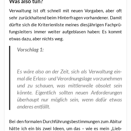
Was also tun?
Ver­wal­tung ist oft schnell mit neu­en Vor­ga­ben, aber oft
sehr zurück­hal­tend beim Hin­ter­fra­gen vor­han­de­ner. Damit
dürf­te sich die Kri­te­ri­en­lis­te mei­nes dies­jäh­ri­gen Fach­prü­
fungs­lei­ters immer wei­ter auf­ge­bla­sen haben: Es kommt
etwas dazu, aber nichts weg.
Vor­schlag 1:
Es wäre also an der Zeit, sich als Ver­wal­tung ein­
mal die Erlass- und Ver­ord­nungs­la­ge vor­zu­neh­men
und zu schau­en, was mitt­ler­wei­le obso­let sein
könn­te. Eigent­lich soll­ten neu­en Anfor­de­run­gen
über­haupt nur mög­lich sein, wenn dafür etwas
ande­res entfällt.
Bei den for­ma­len Durch­füh­rungs­be­stim­mun­gen zum Abitur
hät­te ich ein bis zwei Ideen, um das – wie es mein „Lieb­