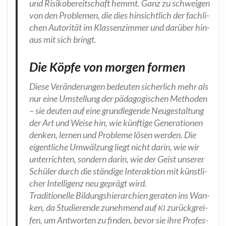
und Risi­ko­be­reit­schaft hemmt. Ganz zu schwei­gen
von den Pro­ble­men, die dies hin­sicht­lich der fach­li­
chen Auto­ri­tät im Klas­sen­zim­mer und dar­über hin­
aus mit sich bringt.
Die Köpfe von morgen formen
Die­se Ver­än­de­run­gen bedeu­ten sicher­lich mehr als
nur eine Umstel­lung der päd­ago­gi­schen Metho­den
– sie deu­ten auf eine grund­le­gen­de Neu­ge­stal­tung
der Art und Wei­se hin, wie künf­ti­ge Gene­ra­tio­nen
den­ken, ler­nen und Pro­ble­me lösen wer­den. Die
eigent­li­che Umwäl­zung liegt nicht dar­in, wie wir
unter­rich­ten, son­dern dar­in, wie der Geist unse­rer
Schü­ler durch die stän­di­ge Inter­ak­ti­on mit künst­li­
cher Intel­li­genz neu geprägt wird.
Tra­di­tio­nel­le Bil­dungs­hier­ar­chien gera­ten ins Wan­
ken, da Stu­die­ren­de zuneh­mend auf
zurück­grei­
KI
fen, um Ant­wor­ten zu fin­den, bevor sie ihre Pro­fes­