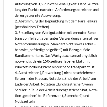
Auf­lö­sung von 0,5 Punk­ten Genau­ig­keit. Dabei Auf­tei­
lung der Punk­te nach drei Anfor­de­rungs­be­rei­chen und
deren getrenn­te Ausweisung.
Abstim­mung der Bepunk­tung mit dem Par­al­lel­kurs
(per­sön­li­ches Treffen)
Erstel­lung von Wort­gut­ach­ten mit erneu­ter Beno­
tung von Teil­auf­ga­ben unter Ver­wen­dung alter­na­ti­ver
Noten­for­mu­lie­run­gen (Man darf nicht sowas schrei­
ben wie: „befrie­di­gend gelöst“) mit Bezug auf die
Rand­kom­men­ta­re. Das Wort­gut­ach­ten sei angeb­lich
not­wen­dig, da ein 150-zei­li­ges Tabel­len­blatt mit
Punk­te­zu­ord­nung nicht hin­rei­chend trans­pa­rent ist.
Aus­strei­chen („Ent­wer­tung“) nicht beschrie­be­ner
Sei­ten in der Klau­sur, Nota­ti­on „Ende der Arbeit“ am
Ende der Arbeit, Nota­ti­on „durch­ge­stri­chen“, wenn
Schüler:in Tei­le der Arbeit durch­ge­stri­chen hat, Nota­
ti­on „gese­hen“ bei Refe­ren­zen („Stern­chen“) und
Notizzetteln.