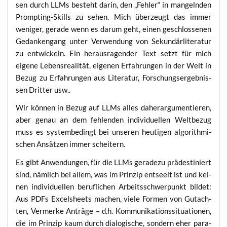
sen durch LLMs besteht dar­in, den „Feh­ler“ in man­geln­den
Promp­ting-Skills zu sehen. Mich über­zeugt das immer
weni­ger, gera­de wenn es dar­um geht, einen geschlos­se­nen
Gedan­ken­gang unter Ver­wen­dung von Sekun­där­li­te­ra­tur
zu ent­wi­ckeln. Ein her­aus­ra­gen­der Text setzt für mich
eige­ne Lebens­rea­li­tät, eige­nen Erfah­run­gen in der Welt in
Bezug zu Erfah­run­gen aus Lite­ra­tur, For­schungs­er­geb­nis­
sen Drit­ter usw..
Wir kön­nen in Bezug auf LLMs alles daher­ar­gu­men­tie­ren,
aber genau an dem feh­len­den indi­vi­du­el­len Welt­be­zug
muss es sys­tem­be­dingt bei unse­ren heu­ti­gen algo­rith­mi­
schen Ansät­zen immer scheitern.
Es gibt Anwen­dun­gen, für die LLMs gera­de­zu prä­de­sti­niert
sind, näm­lich bei allem, was im Prin­zip ent­seelt ist und kei­
nen indi­vi­du­el­len beruf­li­chen Arbeits­schwer­punkt bil­det:
Aus PDFs Excels­heets machen, vie­le For­men von Gut­ach­
ten, Ver­mer­ke Anträ­ge – d.h. Kom­mu­ni­ka­ti­ons­si­tua­tio­nen,
die im Prin­zip kaum durch dia­lo­gi­sche, son­dern eher para­