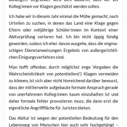
Kolleg:innen vor Kla­gen geschützt wer­den sollen.
Ich habe wir in die­sem Jahr ein­mal die Mühe gemacht, nach
Urtei­len zu suchen, in denen das Land eine Kla­ge gegen
Eltern oder voll­jäh­ri­ge Schüler:innen im Kon­text einer
Abitur­prü­fung ver­lo­ren hat. Ich bin nicht üppig fün­dig
gewor­den, sodass ich eher davon aus­ge­he, dass die eng­ma­
schi­gen Dienst­an­wei­sun­gen Ergeb­nis von außer­ge­richt­li­
chen Eini­gungs­ver­fah­ren sind.
Man hofft offen­bar, durch mög­lichst enge Vor­ga­ben die
Wahr­schein­lich­keit von poten­ti­el­len(!) Kla­gen ver­mei­den
zu kön­nen, ist sich aber nicht hin­rei­chend dar­über bewusst,
dass der mitt­ler­wei­le auf­ge­bau­te for­ma­le Anspruch gera­de
von uner­fah­re­nen Kolleg:innen kaum ein­zu­hal­ten ist und
daher for­ma­le Feh­ler pro­vo­zie­ren muss, die dann erst die
eigent­li­che Angriff­flä­che für Juris­ten bieten.
Das Abitur ist wegen der poten­ti­el­len Bedeu­tung für den
Lebens­weg von Men­schen hier auch sehr hoch­ge­hängt –