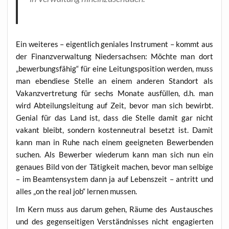
Ein wei­te­res – eigent­lich genia­les Instru­ment – kommt aus
der Finanz­ver­wal­tung Nie­der­sach­sen: Möch­te man dort
„bewer­bungs­fä­hig“ für eine Lei­tungs­po­si­ti­on wer­den, muss
man eben­die­se Stel­le an einem ande­ren Stand­ort als
Vakanz­ver­tre­tung für sechs Mona­te aus­fül­len, d.h. man
wird Abtei­lungs­lei­tung auf Zeit, bevor man sich bewirbt.
Geni­al für das Land ist, dass die Stel­le damit gar nicht
vakant bleibt, son­dern kos­ten­neu­tral besetzt ist. Damit
kann man in Ruhe nach einem geeig­ne­ten Bewer­ben­den
suchen. Als Bewer­ber wie­der­um kann man sich nun ein
genau­es Bild von der Tätig­keit machen, bevor man sel­bi­ge
– im Beam­ten­sys­tem dann ja auf Lebens­zeit – antritt und
alles „on the real job“ ler­nen mussen.
Im Kern muss aus dar­um gehen, Räu­me des Aus­tau­sches
und des gegen­sei­ti­gen Ver­ständ­nis­ses nicht enga­gier­ten