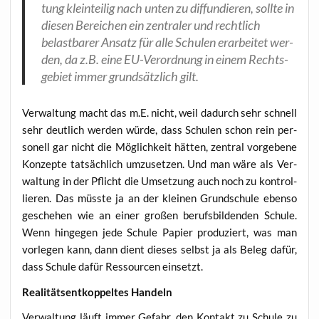
tung klein­tei­lig nach unten zu dif­fun­die­ren, soll­te in
die­sen Berei­chen ein zen­tra­ler und recht­lich
belast­ba­rer Ansatz für alle Schu­len erar­bei­tet wer­
den, da z.B. eine EU-Ver­ord­nung in einem Rechts­
ge­biet immer grund­sätz­lich gilt.
Ver­wal­tung macht das m.E. nicht, weil dadurch sehr schnell
sehr deut­lich wer­den wür­de, dass Schu­len schon rein per­
so­nell gar nicht die Mög­lich­keit hät­ten, zen­tral vor­ge­be­ne
Kon­zep­te tat­säch­lich umzu­set­zen. Und man wäre als Ver­
wal­tung in der Pflicht die Umset­zung auch noch zu kon­trol­
lie­ren. Das müss­te ja an der klei­nen Grund­schu­le eben­so
gesche­hen wie an einer gro­ßen berufs­bil­den­den Schu­le.
Wenn hin­ge­gen jede Schu­le Papier pro­du­ziert, was man
vor­le­gen kann, dann dient die­ses selbst ja als Beleg dafür,
dass Schu­le dafür Res­sour­cen einsetzt.
Rea­li­täts­ent­kop­pel­tes Handeln
Ver­wal­tung läuft immer Gefahr, den Kon­takt zu Schu­le zu