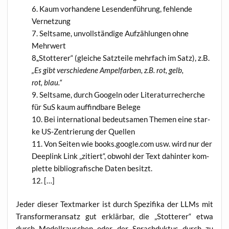
Kaum vor­han­de­ne Lesen­den­füh­rung, feh­len­de
Vernetzung
Selt­sa­me, unvoll­stän­di­ge Auf­zäh­lun­gen ohne
Mehrwert
„
Stot­te­rer“ (glei­che Satz­tei­le mehr­fach im Satz), z.B.
„Es gibt ver­schie­de­ne Ampel­far­ben, z.B. rot, gelb,
rot, blau.“
Selt­sa­me, durch Goo­geln oder Lite­ra­tur­re­cher­che
für SuS kaum auf­find­ba­re Belege
Bei inter­na­tio­nal bedeut­sa­men The­men eine star­
ke US-Zen­trie­rung der Quellen
Von Sei­ten wie books.google.com usw. wird nur der
Deeplink Link „zitiert“, obwohl der Text dahin­ter kom­
plet­te biblio­gra­fi­sche Daten besitzt.
[…]
Jeder die­ser Text­mar­ker ist durch Spe­zi­fi­ka der LLMs mit
Trans­for­mer­an­satz gut erklär­bar, die „Stot­te­rer“ etwa
durch Modell­rau­schen oder der Sprach­duk­tus durch zu