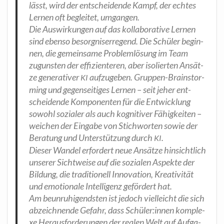
lässt, wird der ent­schei­den­de Kampf, der ech­tes
Ler­nen oft beglei­tet, umgangen.
Die Aus­wir­kun­gen auf das kol­la­bo­ra­ti­ve Ler­nen
sind eben­so besorg­nis­er­re­gend. Die Schü­ler begin­
nen, die gemein­sa­me Pro­blem­lö­sung im Team
zuguns­ten der effi­zi­en­te­ren, aber iso­lier­ten Ansät­
ze gene­ra­ti­ver
auf­zu­ge­ben. Grup­pen-Brain­stor­
KI
ming und gegen­sei­ti­ges Ler­nen – seit jeher ent­
schei­den­de Kom­po­nen­ten für die Ent­wick­lung
sowohl sozia­ler als auch kogni­ti­ver Fähig­kei­ten –
wei­chen der Ein­ga­be von Stich­wor­ten sowie der
Bera­tung und Unter­stüt­zung durch
.
KI
Die­ser Wan­del erfor­dert neue Ansät­ze hin­sicht­lich
unse­rer Sicht­wei­se auf die sozia­len Aspek­te der
Bil­dung, die tra­di­tio­nell Inno­va­ti­on, Krea­ti­vi­tät
und emo­tio­na­le Intel­li­genz geför­dert hat.
Am beun­ru­hi­gends­ten ist jedoch viel­leicht die sich
abzeich­nen­de Gefahr, dass Schüler:innen kom­ple­
xe Her­aus­for­de­run­gen der rea­len Welt auf Auf­ga­