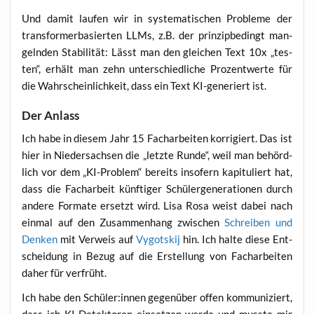
Und damit lau­fen wir in sys­te­ma­ti­schen Pro­ble­me der
trans­form­er­ba­sier­ten LLMs, z.B. der prin­zip­be­dingt man­
geln­den Sta­bi­li­tät: Lässt man den glei­chen Text 10x „tes­
ten“, erhält man zehn unter­schied­li­che Pro­zent­wer­te für
die Wahr­schein­lich­keit, dass ein Text KI-gene­riert ist.
Der Anlass
Ich habe in die­sem Jahr 15 Fach­ar­bei­ten kor­ri­giert. Das ist
hier in Nie­der­sach­sen die „letz­te Run­de“, weil man behörd­
lich vor dem „KI-Pro­blem“ bereits inso­fern kapi­tu­liert hat,
dass die Fach­ar­beit künf­ti­ger Schü­ler­ge­nera­tio­nen durch
ande­re For­ma­te ersetzt wird. Lisa Rosa weist dabei nach
ein­mal auf den Zusam­men­hang zwi­schen
Schrei­ben und
Den­ken
mit Ver­weis auf
Vygots­kij
hin. Ich hal­te die­se Ent­
schei­dung in Bezug auf die Erstel­lung von Fach­ar­bei­ten
daher für verfrüht.
Ich habe den Schüler:innen gegen­über offen kom­mu­ni­ziert,
dass ich KI-Detek­to­ren ein­set­zen wer­de und muss­te mir