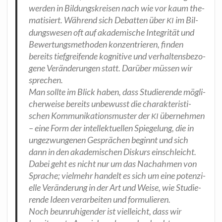
wer­den in Bil­dungs­krei­sen nach wie vor kaum the­
ma­ti­siert. Wäh­rend sich Debat­ten über
im Bil­
KI
dungs­we­sen oft auf aka­de­mi­sche Inte­gri­tät und
Bewer­tungs­me­tho­den kon­zen­trie­ren, fin­den
bereits tief­grei­fen­de kogni­ti­ve und ver­hal­tens­be­zo­
ge­ne Ver­än­de­run­gen statt. Dar­über müs­sen wir
sprechen.
Man soll­te im Blick haben, dass Stu­die­ren­de mög­li­
cher­wei­se bereits unbe­wusst die cha­rak­te­ris­ti­
schen Kom­mu­ni­ka­ti­ons­mus­ter der
über­neh­men
KI
– eine Form der intel­lek­tu­el­len Spie­ge­lung, die in
unge­zwun­ge­nen Gesprä­chen beginnt und sich
dann in den aka­de­mi­schen Dis­kurs ein­schleicht.
Dabei geht es nicht nur um das Nach­ah­men von
Spra­che; viel­mehr han­delt es sich um eine poten­zi­
el­le Ver­än­de­rung in der Art und Wei­se, wie Stu­die­
ren­de Ideen ver­ar­bei­ten und formulieren.
Noch beun­ru­hi­gen­der ist viel­leicht, dass wir