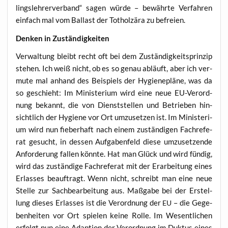
lings­leh­rer­ver­band“ sagen wür­de – bewähr­te Ver­fah­ren
ein­fach mal vom Bal­last der Tot­holz­ära zu befreien.
Den­ken in Zuständigkeiten
Ver­wal­tung bleibt recht oft bei dem Zustän­dig­keits­prin­zip
ste­hen. Ich weiß nicht, ob es so genau abläuft, aber ich ver­
mu­te mal anhand des Bei­spiels der Hygie­ne­plä­ne, was da
so geschieht: Im Minis­te­ri­um wird eine neue EU-Ver­ord­
nung bekannt, die von Dienst­stel­len und Betrie­ben hin­
sicht­lich der Hygie­ne vor Ort umzu­set­zen ist. Im Minis­te­ri­
um wird nun fie­ber­haft nach einem zustän­di­gen Fach­re­fe­
rat gesucht, in des­sen Auf­ga­ben­feld die­se umzu­set­zen­de
Anfor­de­rung fal­len könn­te. Hat man Glück und wird fün­dig,
wird das zustän­di­ge Fach­re­fe­rat mit der Erar­bei­tung eines
Erlas­ses beauf­tragt. Wenn nicht, schreibt man eine neue
Stel­le zur Sach­be­ar­bei­tung aus. Maß­ga­be bei der Erstel­
lung die­ses Erlas­ses ist die Ver­ord­nung der
– die Gege­
EU
ben­hei­ten vor Ort spie­len kei­ne Rol­le. Im Wesent­li­chen
erfolgt nun eine Adap­ti­on der Ver­ord­nung im Duk­tus eines