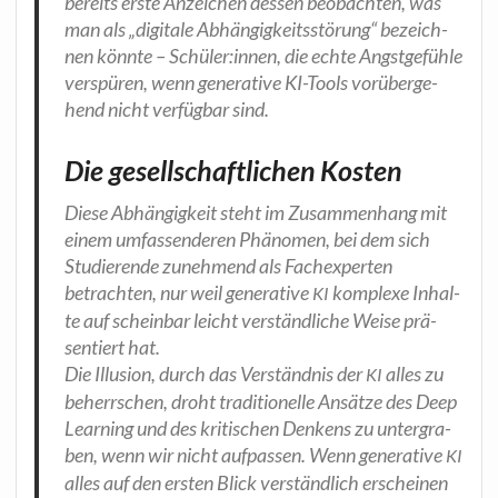
bereits ers­te Anzei­chen des­sen beob­ach­ten, was
man als „digi­ta­le Abhän­gig­keits­stö­rung“ bezeich­
nen könn­te – Schüler:innen, die ech­te Angst­ge­füh­le
ver­spü­ren, wenn gene­ra­ti­ve KI-Tools vor­über­ge­
hend nicht ver­füg­bar sind.
Die gesellschaftlichen Kosten
Die­se Abhän­gig­keit steht im Zusam­men­hang mit
einem umfas­sen­de­ren Phä­no­men, bei dem sich
Stu­die­ren­de zuneh­mend als Fach­ex­per­ten
betrach­ten, nur weil gene­ra­ti­ve
kom­ple­xe Inhal­
KI
te auf schein­bar leicht ver­ständ­li­che Wei­se prä­
sen­tiert hat.
Die Illu­si­on, durch das Ver­ständ­nis der
alles zu
KI
beherr­schen, droht tra­di­tio­nel­le Ansät­ze des Deep
Lear­ning und des kri­ti­schen Den­kens zu unter­gra­
ben, wenn wir nicht auf­pas­sen. Wenn gene­ra­ti­ve
KI
alles auf den ers­ten Blick ver­ständ­lich erschei­nen