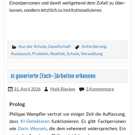
Ein­zel­per­so­nen und damit weit­ge­hend dem Zufall zu über­
las­sen, son­dern letzt­lich zu institutionalisieren.
Aus der Schule
,
Gesellschaft
Anforderung
,
Austausch
,
Problem
,
Realität
,
Schule
,
Verwaltung
generierte (Fach-)Arbeiten erkennen
KI
21. April 2026
Maik Riecken
3 Kommentare
Prolog
Phil­ip­pe Wampf­ler ver­trat vor eini­ger Zeit die Auf­fas­sung,
dass
KI-Detek­to­ren
funk­tio­nie­ren. Es gibt Fach­per­so­nen
wie
Doris Wes­sels
, die dem vehe­ment wider­spre­chen. Ein