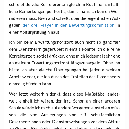
schreibt der/die Korreferent:in gleich in Rot hin­ein, inhalt­
li­che Bemer­kun­gen per Pos­tit, damit man sich kei­nen Wolf
radie­ren muss. Nie­mand schießt über die eigent­li­chen Auf­
ga­ben
der drei Play­er in der Bewer­tungs­kom­mis­si­on
in
einer Abitur­prü­fung hinaus.
Ich bin beim Erwar­tungs­ho­ri­zont auch nicht so ganz fair
dem Dienst­herrn gegen­über: Nie­mals könn­te ich die rei­ne
Kor­rek­tur­zeit so tief drü­cken, ohne mich jedes­mal sehr eng
an mei­nem Erwar­tungs­ho­ri­zont längs­zu­han­geln. Ohne ihn
hät­te ich aber glei­che Über­le­gun­gen bei jeder ein­zel­nen
Arbeit wie­der, die ich durch das Erstel­len des Excels­heets
ein­ma­lig bün­deln kann.
Wer jetzt wei­ter­hin denkt, dass die­se Maß­stä­be lan­des­
weit ein­heit­lich wären, der irrt. Schon an einer ande­ren
Schu­le wür­de ich mich auf ande­re Vor­ga­ben ein­stel­len müs­
sen, die von Aus­le­gun­gen von z.B. schul­fach­li­chen
Dezernent:innen oder Dienst­an­wei­sun­gen vor dem Abitur
abhän­gen. Begrün­det wird dies dadurch, dass wir als