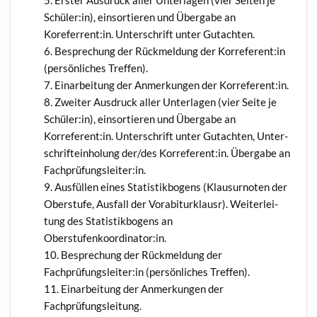
Ers­ter Aus­druck aller Unter­la­gen (vier Sei­ten je
Schüler:in), ein­sor­tie­ren und Über­ga­be an
Koreferrent:in. Unter­schrift unter Gutachten.
Bespre­chung der Rück­mel­dung der Korreferent:in
(per­sön­li­ches Treffen).
Ein­ar­bei­tung der Anmer­kun­gen der Korreferent:in.
Zwei­ter Aus­druck aller Unter­la­gen (vier Sei­te je
Schüler:in), ein­sor­tie­ren und Über­ga­be an
Korreferent:in. Unter­schrift unter Gut­ach­ten, Unter­
schrift­ein­ho­lung der/des Korreferent:in. Über­ga­be an
Fachprüfungsleiter:in.
Aus­fül­len eines Sta­tis­tik­bo­gens (Klau­sur­no­ten der
Ober­stu­fe, Aus­fall der Vor­ab­i­tur­klausr). Wei­ter­lei­
tung des Sta­tis­tik­bo­gens an
Oberstufenkoordinator:in.
Bespre­chung der Rück­mel­dung der
Fachprüfungsleiter:in (per­sön­li­ches Treffen).
Ein­ar­bei­tung der Anmer­kun­gen der
Fachprüfungsleitung.