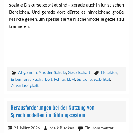
so­zia­le Dis­kur­se geprägt sind – gera­de auch in juris­ti­schen
Berei­chen. Und gera­de dort dürf­te es hin­rei­chend gro­ße
Märk­te geben, um spe­zia­li­sier­te Nischen­mo­del­le gezielt zu
trainieren.
Allgemein
,
Aus der Schule
,
Gesellschaft
Detektor
,
Erkennung
,
Facharbeit
,
Fehler
,
LLM
,
Sprache
,
Stabilität
,
Zuverlässigkeit
Herausforderungen bei der Nutzung von
Sprachmodellen im Bildungssystem
21. März 2026
Maik Riecken
Ein Kommentar