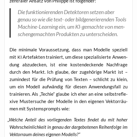
zen­tra­ler Ansatz von Phil­ip­pe ist folgender:
Die funk­tio­nie­ren­den Detek­to­ren set­zen aber
genau so wie die text- oder bild­ge­ne­rie­ren­den Tools
Machi­ne-Lear­ning ein, um KI-gemach­te von men­
schen­ge­mach­ten Pro­duk­ten zu unterscheiden.
Die mini­ma­le Vor­aus­set­zung, dass man Model­le spe­zi­ell
mit
Arte­fak­ten trai­niert, um die­se spe­zia­li­sier­te Anwen­
KI
dung abzu­de­cken, ist eine kos­ten­de­cken­de Nach­fra­ge
durch den Markt. Ich glau­be, der zuge­hö­ri­ge Markt ist –
zumin­dest für die Prü­fung von Tex­ten – schlicht zu klein,
um ein Modell auf­wän­dig für die­sen Anwen­dungs­fall zu
trai­nie­ren. Als „Techie“ glau­be ich eher an eine selbst­re­fle­
xi­ve Mus­ter­su­che der Model­le in den eige­nen Vek­tor­räu­
men mit Sys­temsprompts wie:
„
Wel­che Anteil des vor­lie­gen­den Tex­tes fin­det du mit hoher
Wahr­schein­lich­keit in genau der dar­ge­bo­te­nen Rei­hen­fol­ge im
Vek­tor­raum dei­nes eige­nen Modells?“