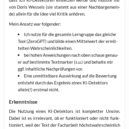
von Doris Wes­sels (sie stammt aus einer Nach­bar­ge­mein­
de) allein für die Idee viel Kri­tik anhören.
Mein Ansatz war folgender:
Ich nut­ze für die gesam­te Lern­grup­pe das glei­che
Tool (ZeroGPT) und bil­de einen Mit­tel­wert der ermit­
tel­ten Wahrscheinlichkeiten.
bei hohen Anwei­chun­gen nach oben schaue genau­
er auf bestimm­te Text­mar­ker (s.u.) und behal­te mir
ggf. inhalt­li­che Nach­prü­fun­gen vor.
Eine unmit­tel­ba­re Aus­wir­kung auf die Bewer­tung
ent­steht durch das Ergeb­nis eines KI-Detek­tors
allein(!) erst­mal nicht.
Erkenntnisse
Die Nut­zung eines KI-Detek­tors ist kom­plet­ter Unsinn.
Dabei ist es irrele­vant, ob er funk­tio­niert oder nicht funk­
tio­niert, weil der Text der Fach­ar­beit höchst­wahr­schein­lich