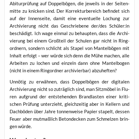
Abitur­prü­fung auf Dop­pel­bö­gen, die jeweils in der Sei­ten­
mit­te zu kni­cken sind. Der Kor­rek­tur­be­reich befin­det sich
auf der Innen­sei­te, damit eine even­tu­el­le Lochung zur
Archi­vie­rung nicht das Geschrie­be­ne der/des Schüler:in
beschä­digt. Ich wage ein­mal zu behaup­ten, dass die Archi­
vie­rung bei einem Groß­teil der Schu­len gar nicht in Ring­
ord­nern, son­dern schlicht als Sta­pel von Man­tel­bö­gen mit
Inhalt erfolgt – wer wür­de sich denn die Mühe machen, alle
Arbei­ten zu lochen und ein­zeln dann ohne Man­tel­bo­gen
(nicht in einem Ring­ord­ner archi­vier­bar) abzuheften?
Unnö­tig zu erwäh­nen, dass Dop­pel­bö­gen der digi­ta­len
Archi­vie­rung nicht so zuträg­lich sind, man Sitz­mö­bel in Flu­
ren auf­grund der ent­ste­hen­den Brand­las­ten einer kri­ti­
schen Prü­fung unter­zieht, gleich­zei­tig aber in Kel­lern und
Dach­bö­den über Jah­re ton­nen­wei­se Papier sta­pelt, des­sen
Feu­er aber mut­maß­lich Beton­de­cken zum Schmel­zen brin­
gen würde.