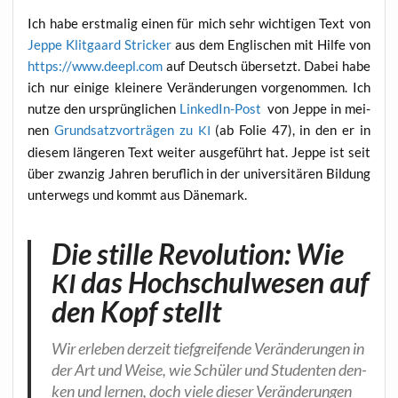
Ich habe erst­ma­lig einen für mich sehr wich­ti­gen Text von
Jep­pe Klit­gaard Stri­cker
aus dem Eng­li­schen mit Hil­fe von
https://www.deepl.com
auf Deutsch über­setzt. Dabei habe
ich nur eini­ge klei­ne­re Ver­än­de­run­gen vor­ge­nom­men. Ich
nut­ze den ursprüng­li­chen
Lin­ke­dIn-Post
von Jep­pe in mei­
nen
Grund­satz­vor­trä­gen zu
(ab Folie 47), in den er in
KI
die­sem län­ge­ren Text wei­ter aus­ge­führt hat. Jep­pe ist seit
über zwan­zig Jah­ren beruf­lich in der uni­ver­si­tä­ren Bil­dung
unter­wegs und kommt aus Dänemark.
Die stille Revolution: Wie
das Hochschulwesen auf
KI
den Kopf stellt
Wir erle­ben der­zeit tief­grei­fen­de Ver­än­de­run­gen in
der Art und Wei­se, wie Schü­ler und Stu­den­ten den­
ken und ler­nen, doch vie­le die­ser Ver­än­de­run­gen