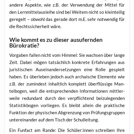
ande­re Aspek­te, wie z.B. der Ver­wen­dung der Mit­tel für
den Lern­mit­tel­aus­lei­he sind bei Wei­tem nicht so klein­tei­lig
gere­gelt – obwohl das gera­de dort m.E. sehr not­wen­dig für
die Rechts­si­cher­heit wäre.
Wie kommt es zu dieser ausufernden
Bürokratie?
Vor­ga­ben fal­len nicht vom Him­mel: Sie wach­sen über lan­ge
Zeit. Dabei mögen tat­säch­lich kon­kre­te Erfah­run­gen aus
juris­ti­schen Aus­ein­an­der­set­zun­gen eine Rol­le gespielt
haben. Es über­le­ben jedoch auch archai­sche Ele­men­te wie
z.B. der zumin­dest inhalt­lich kom­plett über­flüs­si­ge Man­
tel­bo­gen, weil die ent­spre­chen­den Infor­ma­tio­nen mitt­ler­
wei­le red­un­dant durch den ver­pflich­tend bei­zu­le­gen­den
Sta­tis­tik­bo­gen vor­lie­gen. Es bleibt allein die prak­ti­sche
Funk­ti­on der phy­si­schen Abgren­zung von Prü­fungs­grup­pen
unter­ein­an­der auf dem Tisch der Schulleitung.
Ein Fun­fact am Ran­de: Die Schüler:innen schrei­ben Ihre