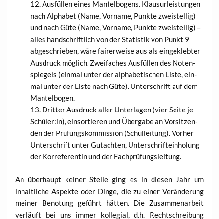
Aus­fül­len eines Man­tel­bo­gens. Klau­sur­leis­tun­gen
nach Alpha­bet (Name, Vor­na­me, Punk­te zwei­stel­lig)
und nach Güte (Name, Vor­na­me, Punk­te zwei­stel­lig) –
alles hand­schrift­lich von der Sta­tis­tik von Punkt 9
abge­schrie­ben, wäre fai­rer­wei­se aus als ein­ge­kleb­ter
Aus­druck mög­lich. Zwei­fa­ches Aus­fül­len des Noten­
spie­gels (ein­mal unter der alpha­be­ti­schen Lis­te, ein­
mal unter der Lis­te nach Güte). Unter­schrift auf dem
Mantelbogen.
Drit­ter Aus­druck aller Unter­la­gen (vier Sei­te je
Schüler:in), ein­sor­tie­ren und Über­ga­be an Vor­sit­zen­
den der Prü­fungs­kom­mis­si­on (Schul­lei­tung). Vor­her
Unter­schrift unter Gut­ach­ten, Unter­schrift­ein­ho­lung
der Kor­re­fe­ren­tin und der Fachprüfungsleitung.
An über­haupt kei­ner Stel­le ging es in die­sen Jahr um
inhalt­li­che Aspek­te oder Din­ge, die zu einer Ver­än­de­rung
mei­ner Beno­tung geführt hät­ten. Die Zusam­men­ar­beit
ver­läuft bei uns immer kol­le­gi­al, d.h. Recht­schrei­bung