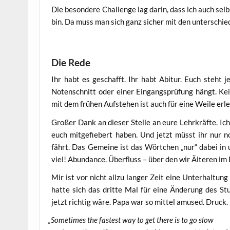
Die beson­de­re Chall­enge lag dar­in, dass ich auch selb
bin. Da muss man sich ganz sicher mit den unter­schied­l
Die Rede
Ihr habt es geschafft. Ihr habt Abitur. Euch steht je
Noten­schnitt oder einer Ein­gangs­prü­fung hängt. K
mit dem frü­hen Auf­ste­hen ist auch für eine Wei­le erle­
Gro­ßer Dank an die­ser Stel­le an eure Lehr­kräf­te. I
euch mit­ge­fie­bert haben. Und jetzt müsst ihr nur noc
fährt. Das Gemei­ne ist das Wört­chen „nur“ dabei in u
viel! Abun­dance. Über­fluss – über den wir Älte­ren im D
Mir ist vor nicht all­zu lan­ger Zeit eine Unter­hal­tu
hat­te sich das drit­te Mal für eine Ände­rung des Stu
jetzt rich­tig wäre. Papa war so mit­tel amu­sed. Druck
„
Some­ti­mes the fas­test way to get the­re is to go slow