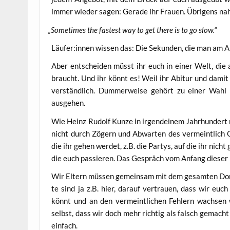
immer wie­der sagen: Gera­de ihr Frau­en. Übri­gens na
„
Some­ti­mes the fas­test way to get the­re is to go slow.“
Läufer:innen wis­sen das: Die Sekun­den, die man am A
Aber ent­schei­den müsst ihr euch in einer Welt, die
braucht. Und ihr könnt es! Weil ihr Abitur und damit
ver­ständ­lich. Dum­mer­wei­se gehört zu einer Wah
ausgehen.
Wie Heinz Rudolf Kun­ze in irgend­ei­nem Jahr­hun­dert
nicht durch Zögern und Abwar­ten des ver­meint­lich O
die ihr gehen wer­det, z.B. die Par­tys, auf die ihr nicht
die euch pas­sie­ren. Das Gespräch vom Anfang die­ser 
Wir Eltern müs­sen gemein­sam mit dem gesam­ten Dorf 
te sind ja z.B. hier, dar­auf ver­trau­en, dass wir euc
könnt und an den ver­meint­li­chen Feh­lern wach­sen
selbst, dass wir doch mehr rich­tig als falsch gemacht h
einfach.