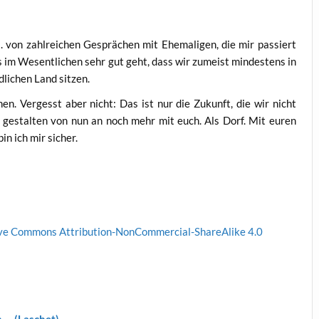
on zahl­rei­chen Gesprä­chen mit Ehe­ma­li­gen, die mir pas­siert
s im Wesent­li­chen sehr gut geht, dass wir zumeist min­des­tens in
li­chen Land sitzen.
n. Ver­gesst aber nicht: Das ist nur die Zukunft, die wir nicht
ir gestal­ten von nun an noch mehr mit euch. Als Dorf. Mit euren
in ich mir sicher.
­ve Com­mons Attri­bu­ti­on-Non­Com­mer­cial-ShareA­li­ke 4.0
h … (Laschet)