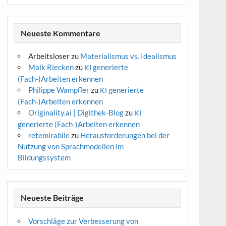
Neueste Kommentare
Arbeitsloser
zu
Materialismus vs. Idealismus
Maik Riecken
zu
generierte
KI
(Fach-)Arbeiten erkennen
Philippe Wampfler
zu
generierte
KI
(Fach-)Arbeiten erkennen
Originality.ai | Digithek-Blog
zu
KI
generierte (Fach-)Arbeiten erkennen
retemirabile
zu
Herausforderungen bei der
Nutzung von Sprachmodellen im
Bildungssystem
Neueste Beiträge
Vorschläge zur Verbesserung von