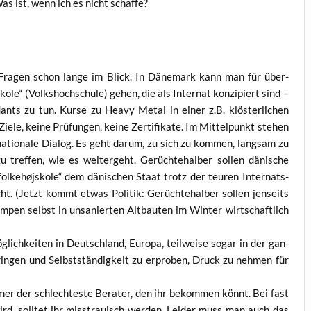
as ist, wenn ich es nicht schaffe?
se Fra­gen schon lan­ge im Blick. In Däne­mark kann man für über­
­ko­le“ (Volks­hoch­schu­le) gehen, die als Inter­nat kon­zi­piert sind –
ts zu tun. Kur­se zu Hea­vy Metal in einer z.B. klös­ter­li­chen
e, kei­ne Prü­fun­gen, kei­ne Zer­ti­fi­ka­te. Im Mit­tel­punkt ste­hen
­na­tio­na­le Dia­log. Es geht dar­um, zu sich zu kom­men, lang­sam zu
tref­fen, wie es wei­ter­geht. Gerüch­te­hal­ber sol­len däni­sche
l­kehø­js­ko­le“ dem däni­schen Staat trotz der teu­ren Inter­nats­
t. (Jetzt kommt etwas Poli­tik: Gerüch­te­hal­ber sol­len jen­seits
en selbst in unsa­nier­ten Alt­bau­ten im Win­ter wirt­schaft­lich
g­lich­kei­ten in Deutsch­land, Euro­pa, teil­wei­se sogar in der gan­
rin­gen und Selbst­stän­dig­keit zu erpro­ben, Druck zu neh­men für
er der schlech­tes­te Bera­ter, den ihr bekom­men könnt. Bei fast
d, soll­tet ihr miss­trau­isch wer­den. Lei­der muss man auch das