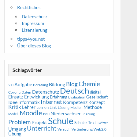
Rechtliches
Datenschutz
Impressum
Lizensierung
tipps4you.net
Über dieses Blog
Schlagwörter
Chemie
Blog
Aufgabe
Bildung
2.0
Beratung
Deutsch
Datenschutz
digital
Corona
Daten
Entwicklung
Einsatz
Erfahrung
Gesellschaft
Evaluation
Internet
Idee
Informatik
Kompetenz
Konzept
Kritik
Methode
Lehrer
Lernen
Link
Medien
Lösung
Moodle
Niedersachsen
neu
Modell
Planung
Schule
Problem
Projekt
Schüler
Text
Twitter
Unterricht
Umgang
Versuch
Web2.0
Veränderung
Übung