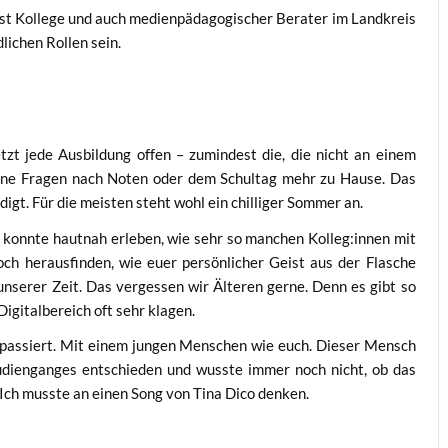
st Kol­le­ge und auch medi­en­päd­ago­gi­scher Bera­ter im Land­kreis
i­chen Rol­len sein.
tzt jede Aus­bil­dung offen – zumin­dest die, die nicht an einem
ei­ne Fra­gen nach Noten oder dem Schul­tag mehr zu Hau­se. Das
digt. Für die meis­ten steht wohl ein chil­li­ger Som­mer an.
ch konn­te haut­nah erle­ben, wie sehr so man­chen Kolleg:innen mit
h her­aus­fin­den, wie euer per­sön­li­cher Geist aus der Fla­sche
nse­rer Zeit. Das ver­ges­sen wir Älte­ren ger­ne. Denn es gibt so
igi­tal­be­reich oft sehr klagen.
ng pas­siert. Mit einem jun­gen Men­schen wie euch. Die­ser Mensch
­di­en­gan­ges ent­schie­den und wuss­te immer noch nicht, ob das
. Ich muss­te an einen Song von Tina Dico denken.