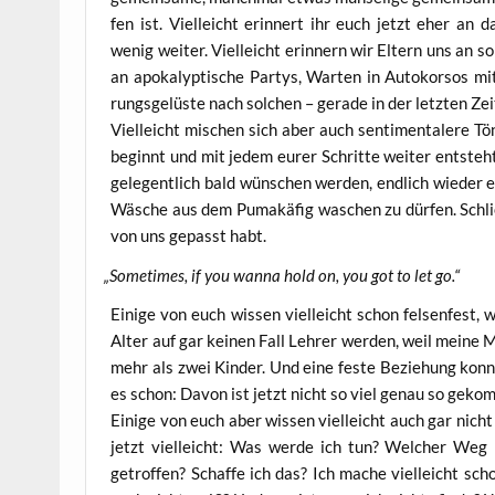
fen ist. Viel­leicht erin­nert ihr euch jetzt eher an 
wenig wei­ter. Viel­leicht erin­nern wir Eltern uns an s
an apo­ka­lyp­ti­sche Par­tys, War­ten in Auto­kor­sos m
rungs­ge­lüs­te nach sol­chen – gera­de in der letz­ten Zei
Viel­leicht mischen sich aber auch sen­ti­men­ta­le­re T
beginnt und mit jedem eurer Schrit­te wei­ter ent­steh
gele­gent­lich bald wün­schen wer­den, end­lich wie­der
Wäsche aus dem Puma­kä­fig waschen zu dür­fen. Schließ­
von uns gepasst habt.
„
Some­ti­mes, if you wan­na hold on, you got to let go.“
Eini­ge von euch wis­sen viel­leicht schon fel­sen­fest,
Alter auf gar kei­nen Fall Leh­rer wer­den, weil mei­ne Mu
mehr als zwei Kin­der. Und eine fes­te Bezie­hung konn­te
es schon: Davon ist jetzt nicht so viel genau so gekom
Eini­ge von euch aber wis­sen viel­leicht auch gar nicht
jetzt viel­leicht: Was wer­de ich tun? Wel­cher Weg is
getrof­fen? Schaf­fe ich das? Ich mache viel­leicht s