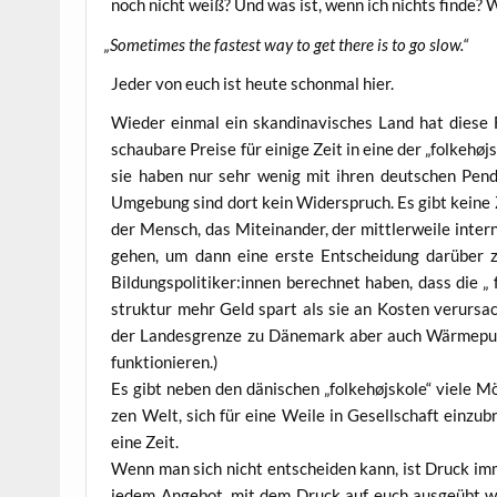
noch nicht weiß? Und was ist, wenn ich nichts fin­de? W
„
Some­ti­mes the fas­test way to get the­re is to go slow.“
Jeder von euch ist heu­te schon­mal hier.
Wie­der ein­mal ein skan­di­na­vi­sches Land hat die­
schau­ba­re Prei­se für eini­ge Zeit in eine der „fol­kehø­js
sie haben nur sehr wenig mit ihren deut­schen Pen­dan
Umge­bung sind dort kein Wider­spruch. Es gibt kei­ne Zie­l
der Mensch, das Mit­ein­an­der, der mitt­ler­wei­le inter
gehen, um dann eine ers­te Ent­schei­dung dar­über zu 
Bildungspolitiker:innen berech­net haben, dass die „ fo
struk­tur mehr Geld spart als sie an Kos­ten ver­ur­sach
der Lan­des­gren­ze zu Däne­mark aber auch Wär­me­pum­p
funktionieren.)
Es gibt neben den däni­schen „fol­kehø­js­ko­le“ vie­le Mö
zen Welt, sich für eine Wei­le in Gesell­schaft ein­zu­b
eine Zeit.
Wenn man sich nicht ent­schei­den kann, ist Druck imm
jedem Ange­bot, mit dem Druck auf euch aus­ge­übt wir