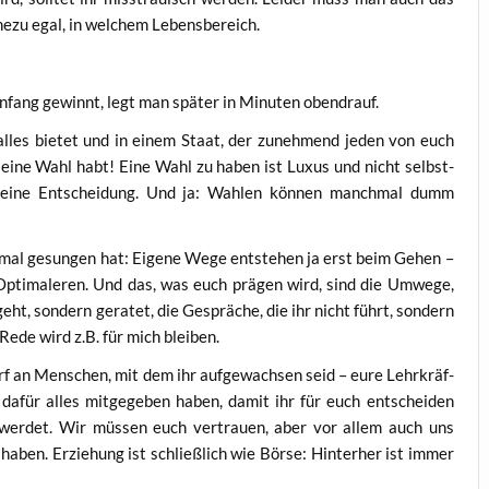
he­zu egal, in wel­chem Lebensbereich.
nfang gewinnt, legt man spä­ter in Minu­ten obendrauf.
 alles bie­tet und in einem Staat, der zuneh­mend jeden von euch
 eine Wahl habt! Eine Wahl zu haben ist Luxus und nicht selbst­
l eine Ent­schei­dung. Und ja: Wah­len kön­nen manch­mal dumm
 mal gesun­gen hat: Eige­ne Wege ent­ste­hen ja erst beim Gehen –
pti­ma­le­ren. Und das, was euch prä­gen wird, sind die Umwe­ge,
 geht, son­dern gera­tet, die Gesprä­che, die ihr nicht führt, son­dern
Rede wird z.B. für mich bleiben.
an Men­schen, mit dem ihr auf­ge­wach­sen seid – eure Lehr­kräf­
h dafür alles mit­ge­ge­ben haben, damit ihr für euch ent­schei­den
 wer­det. Wir müs­sen euch ver­trau­en, aber vor allem auch uns
aben. Erzie­hung ist schließ­lich wie Bör­se: Hin­ter­her ist immer