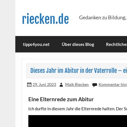
Skip
to
content
riecken.de
Gedanken zu Bildung,
tipps4you.net
Über dieses Blog
Rechtliche
Dieses Jahr im Abitur in der Vaterrolle – e
29. Juni 2023
Maik Riecken
Kommentar hint
Eine Elternrede zum Abitur
Ich durf­te in die­sem Jahr die Eltern­re­de hal­ten. Der