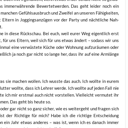
das immer­wäh­ren­de Bewer­tet­wer­den. Das geht lei­der noch ein
o man­chen Gefühls­aus­bruch und Zwei­fel an unse­ren Fähig­kei­ten,
it Eltern in Jog­gings­an­zü­gen vor der Par­ty und nächt­li­che Nah­
t.
öne in die­se Rück­schau. Bei euch, weil eurer Weg eigent­lich erst
t, für uns Eltern, weil sich für uns etwas ändert – sodass wir uns
 ein­mal eine ver­wüs­te­te Küche oder Woh­nung auf­zu­räu­men oder
lich ja noch gar nicht so lan­ge her, dass ihr auf eine Arm­län­ge
 was sie machen wol­len. Ich wuss­te das auch. Ich woll­te in eurem
t­ter woll­te, dass ich Leh­rer wer­de. Ich woll­te auf jeden Fall nie
 ich mir erst­mal auch nicht vor­stel­len. Viel­leicht ver­mu­tet ihr
­men. Das geht bis heu­te so.
 oder gar nicht so ganz sicher, wie es wei­ter­geht und fra­gen sich
t der Rich­ti­ge für mich? Habe ich die rich­ti­ge Ent­schei­dung
chon ein Jahr etwas ande­res – was ist, wenn ich es danach immer