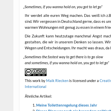
„
Some­ti­mes, if you wan­na hold on, you got to let go“
Ihr wer­det alle euren Weg machen. Das weiß ich z.B. v
sind. Wir ver­ges­sen in Deutsch­land ger­ne, dass es un
war­men Woh­nun­gen mit genug zu essen in einem fried­
Die Zukunft kann heut­zu­ta­ge manch­mal Angst mache
gestal­ten, die wir in unse­rem Den­ken so las­sen. W
Wegen und Ent­schei­dun­gen. Ihr macht was draus, da b
„
Some­ti­mes the fas­test way to get the­re is to go slow
and some­ti­mes, if you wan­na hold on, you got to let go“
This work
by
Maik Riecken
is licen­sed under a
Crea­ti
International
Ähn­li­che Artikel:
Mei­ne Toi­let­ten­re­ge­lung die­ses Jahr
Die­ses Blog war noch nie beson­ders poli­tisc