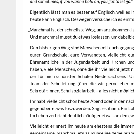
and some­ti­mes, if you wan­na hold on, you got to let go.“
Eigent­lich lässt man es bes­ser auf Eng­lisch, weil es 
heu­te kann Eng­lisch. Des­we­gen ver­su­che ich es einma
„
Manch­mal ist der schnells­te Weg, um anzu­kom­men, l
Und manch­mal musst du etwas los­las­sen, um dabei­ble
Den bis­he­ri­gen Weg sind Men­schen mit euch gegan­gen
eurer Grund­schu­le, eure Ver­wand­ten, viel­leicht eure
Ehren­amt­li­che in der Jugend­ar­beit und Kir­chen u
haben, vie­le Men­schen, ohne die ihr viel­leicht jetzt n
der für mich schöns­ten Schu­len Nie­der­sach­sens! Un
Team der Schul­lei­tung (über die wir ger­ne eher m
Sekretär:innen, Schul­so­zi­al­ar­beit – alles nicht mög­lic
Ihr habt viel­leicht schon heu­te Abend oder in der n
gegen­über etwas los­zu­wer­den. Sagt es ihnen. Ein Lob 
Im Leben zer­bricht deut­lich häu­fi­ger etwas an dem,
Viel­leicht erin­nert ihr heu­te am ehes­tens die immer
gemein­sa­me, manch­mal etwas müh­se­li­ge gemein­sa­