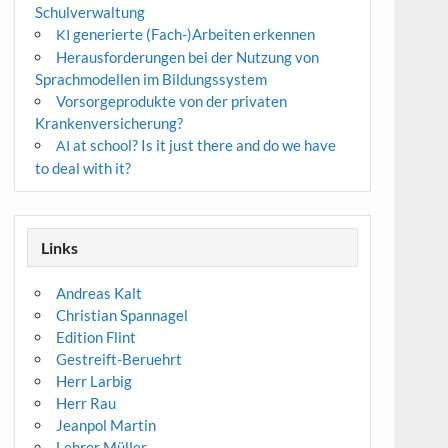
Schulverwaltung
generierte (Fach-)Arbeiten erkennen
KI
Herausforderungen bei der Nutzung von
Sprachmodellen im Bildungssystem
Vorsorgeprodukte von der privaten
Krankenversicherung?
at school? Is it just there and do we have
AI
to deal with it?
Links
Andreas Kalt
Christian Spannagel
Edition Flint
Gestreift-Beruehrt
Herr Larbig
Herr Rau
Jeanpol Martin
Lehrer Müller