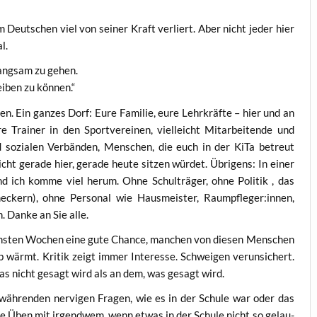
im Deut­schen viel von sei­ner Kraft ver­liert. Aber nicht jeder hier
l.
ang­sam zu gehen.
i­ben zu können.“
. Ein gan­zes Dorf: Eure Fami­lie, eure Lehr­kräf­te – hier und an
 Trai­ner in den Sport­ver­ei­nen, viel­leicht Mit­ar­bei­ten­de und
nd sozia­len Ver­bän­den, Men­schen, die euch in der KiTa betreut
icht gera­de hier, gera­de heu­te sit­zen wür­det. Übri­gens: In einer
d ich kom­me viel her­um. Ohne Schul­trä­ger, ohne Poli­tik , das
eckern), ohne Per­so­nal wie Haus­meis­ter, Raumpfleger:innen,
h. Dan­ke an Sie alle.
ächs­ten Wochen eine gute Chan­ce, man­chen von die­sen Men­schen
wärmt. Kri­tik zeigt immer Inter­es­se. Schwei­gen ver­un­si­chert.
 was nicht gesagt wird als an dem, was gesagt wird.
­wäh­ren­den ner­vi­gen Fra­gen, wie es in der Schu­le war oder das
me Üben mit irgend­wem, wenn etwas in der Schu­le nicht so gelau­