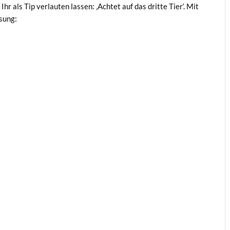
Ihr als Tip ver­lau­ten las­sen: ‚Ach­tet auf das drit­te Tier‘. Mit
ösung: