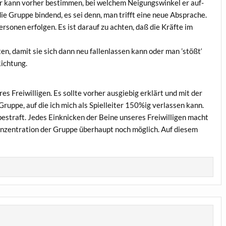
er kann vor­her bestim­men, bei wel­chem Nei­gungs­win­kel er auf­
 die Grup­pe bin­dend, es sei denn, man trifft eine neue Abspra­che.
­so­nen erfol­gen. Es ist dar­auf zu ach­ten, daß die Kräf­te im
ten, damit sie sich dann neu fal­len­las­sen kann oder man ’stößt‘
Richtung.
es Frei­wil­li­gen. Es soll­te vor­her aus­gie­big erklärt und mit der
rup­pe, auf die ich mich als Spiel­lei­ter 150%ig ver­las­sen kann.
estraft. Jedes Ein­kni­cken der Bei­ne unse­res Frei­wil­li­gen macht
n­zen­tra­ti­on der Grup­pe über­haupt noch mög­lich. Auf die­sem