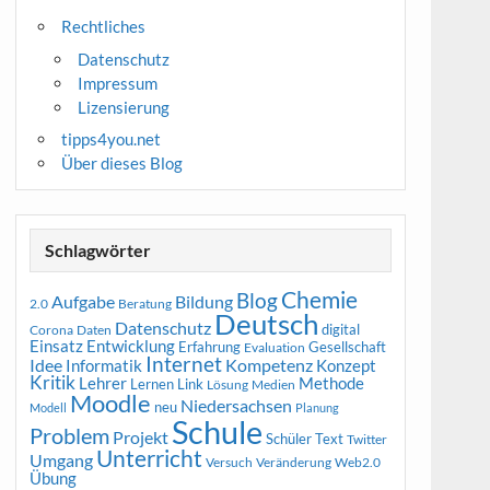
Rechtliches
Datenschutz
Impressum
Lizensierung
tipps4you.net
Über dieses Blog
Schlagwörter
Chemie
Blog
Aufgabe
Bildung
2.0
Beratung
Deutsch
Datenschutz
digital
Corona
Daten
Entwicklung
Einsatz
Erfahrung
Gesellschaft
Evaluation
Internet
Idee
Informatik
Kompetenz
Konzept
Kritik
Methode
Lehrer
Lernen
Link
Medien
Lösung
Moodle
Niedersachsen
neu
Modell
Planung
Schule
Problem
Projekt
Schüler
Text
Twitter
Unterricht
Umgang
Versuch
Web2.0
Veränderung
Übung