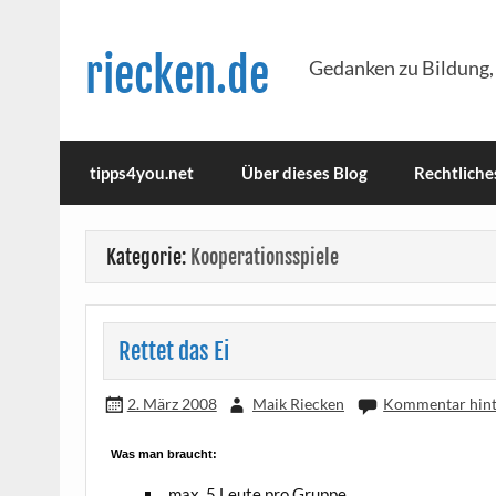
Skip
to
content
riecken.de
Gedanken zu Bildung,
tipps4you.net
Über dieses Blog
Rechtliche
Kategorie:
Kooperationsspiele
Rettet das Ei
2. März 2008
Maik Riecken
Kommentar hint
Was man braucht:
max. 5 Leu­te pro Gruppe