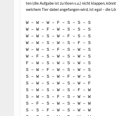
ten (die Auf­ga­be ist zu lösen s.u.) nicht klap­pen, könnt 
wel­chem Tier dabei ange­fan­gen wird, ist egal – die L
W – W – W – F – S – S – S
W – W – F – W – S – S – S
W – W – S – W – F – S – S
W – W – S – W – S – F – S
W – W – S – F – S – W – S
W – F – S – W – S – W – S
F – W – S – W – S – W – S
S – W – F – W – S – W – S
S – W – S – W – F – W – S
S – W – S – W – S – W – F
S – W – S – W – S – F – W
S – W – S – F – S – W – W
S – F – S – W – S – W – W
S – S – F – W – S – W – W