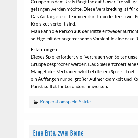
Grup­pe aus dem Kreis fängt Ihn auf. Unser Frei­wil­li­g
ge­fan­gen wer­den möch­te. Die­se Ver­ab­re­dung ist für
Das Auf­fan­gen soll­te immer durch min­des­tens zwei Per
Kreis gut ver­teilt sind.
Man kann die Per­son aus der Mit­te ent­we­der auf­rich­
sel­bi­ge mit der ange­mes­se­nen Vor­sicht in eine neue 
Erfah­run­gen:
Die­ses Spiel erfor­dert viel Ver­trau­en von Sei­ten unse­r
Grup­pe bespro­chen wer­den. Das Spiel erfor­dert eine G
Man­geln­des Ver­trau­en wird bei die­sem Spiel schnell b
ein Auf­fan­gen nur bei gro­ßer Auf­merk­sam­keit und Ko
Punkt soll­tet Ihr beson­ders hinweisen.
Kooperationsspiele
,
Spiele
Eine Ente, zwei Beine