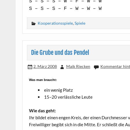
S – S – S – W – F – W – W
S – S – S – F – W – W – W
Kooperationsspiele
,
Spiele
Die Grube und das Pendel
2. März 2008
Maik Riecken
Kommentar hint
Was man braucht:
ein wenig Platz
15–20 ver­läss­li­che Leute
Wie das geht:
Ihr bil­det einen engen Kreis, der einen Durch­mes­ser v
Frei­wil­li­ger begibt sich in die Mit­te. Er schließt die 