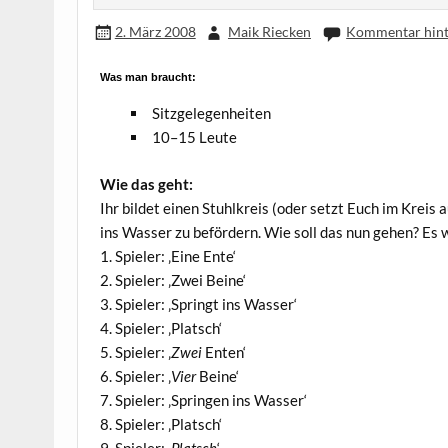
2. März 2008
Maik Riecken
Kommentar hint
Was man braucht:
Sitz­ge­le­gen­hei­ten
10–15 Leu­te
Wie das geht:
Ihr bil­det einen Stuhl­kreis (oder setzt Euch im Kreis 
ins Was­ser zu beför­dern. Wie soll das nun gehen? Es 
1. Spie­ler: ‚Eine Ente‘
2. Spie­ler: ‚Zwei Beine‘
3. Spie­ler: ‚Springt ins Wasser‘
4. Spie­ler: ‚Platsch‘
5. Spie­ler: ‚
Zwei
Enten‘
6. Spie­ler: ‚
Vier
Beine‘
7. Spie­ler: ‚Sprin­gen ins Wasser‘
8. Spie­ler: ‚Platsch‘
9. Spie­ler: ‚
Platsch
‘