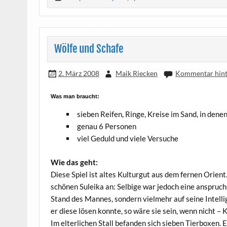
Wölfe und Schafe
2. März 2008
Maik Riecken
Kommentar hint
Was man braucht:
sie­ben Rei­fen, Rin­ge, Krei­se im Sand, in den
genau 6 Personen
viel Geduld und vie­le Versuche
Wie das geht:
Die­se Spiel ist altes Kul­tur­gut aus dem fer­nen Ori­ent
schö­nen Sulei­ka an: Sel­bi­ge war jedoch eine anspruchs
Stand des Man­nes, son­dern viel­mehr auf sei­ne Intel­li
er die­se lösen konn­te, so wäre sie sein, wenn nicht – 
Im elter­li­chen Stall befan­den sich sie­ben Tier­bo­xen.