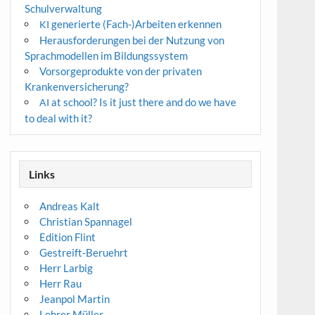
Schulverwaltung
generierte (Fach-)Arbeiten erkennen
KI
Herausforderungen bei der Nutzung von
Sprachmodellen im Bildungssystem
Vorsorgeprodukte von der privaten
Krankenversicherung?
at school? Is it just there and do we have
AI
to deal with it?
Links
Andreas Kalt
Christian Spannagel
Edition Flint
Gestreift-Beruehrt
Herr Larbig
Herr Rau
Jeanpol Martin
Lehrer Müller