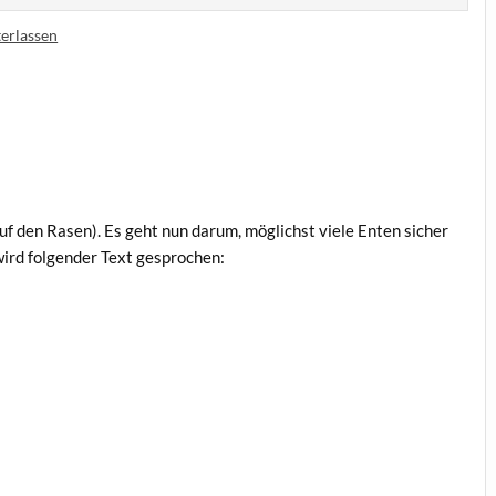
erlassen
auf den Rasen). Es geht nun dar­um, mög­lichst vie­le Enten sicher
wird fol­gen­der Text gesprochen: