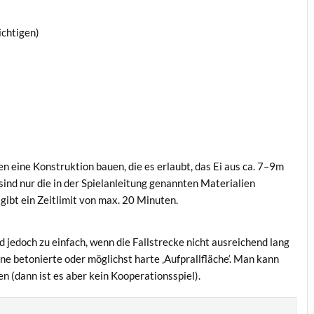
sichtigen)
en eine Kon­struk­ti­on bau­en, die es erlaubt, das Ei aus ca. 7–9m
nd nur die in der Spiel­an­lei­tung genann­ten Mate­ria­li­en
Es gibt ein Zeit­li­mit von max. 20 Minuten.
rd jedoch zu ein­fach, wenn die Fall­stre­cke nicht aus­rei­chend lang
 beto­nier­te oder mög­lichst har­te ‚Auf­prall­flä­che‘. Man kann
­sen (dann ist es aber kein Kooperationsspiel).