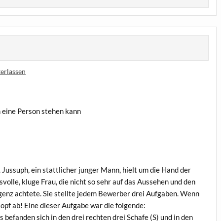
erlassen
en eine Per­son ste­hen kann
. Jus­suph, ein statt­li­cher jun­ger Mann, hielt um die Hand der
­vol­le, klu­ge Frau, die nicht so sehr auf das Aus­se­hen und den
­genz ach­te­te. Sie stell­te jedem Bewer­ber drei Auf­ga­ben. Wenn
Kopf ab! Eine die­ser Auf­ga­be war die folgende:
 Es befan­den sich in den drei rech­ten drei Scha­fe (S) und in den