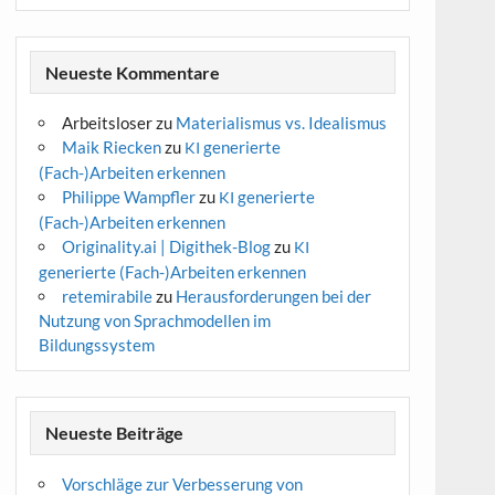
Neueste Kommentare
Arbeitsloser
zu
Materialismus vs. Idealismus
Maik Riecken
zu
generierte
KI
(Fach-)Arbeiten erkennen
Philippe Wampfler
zu
generierte
KI
(Fach-)Arbeiten erkennen
Originality.ai | Digithek-Blog
zu
KI
generierte (Fach-)Arbeiten erkennen
retemirabile
zu
Herausforderungen bei der
Nutzung von Sprachmodellen im
Bildungssystem
Neueste Beiträge
Vorschläge zur Verbesserung von