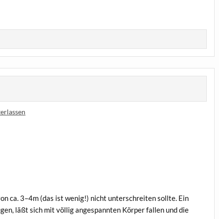
erlassen
on ca. 3–4m (das ist wenig!) nicht unter­schrei­ten soll­te. Ein
Augen, läßt sich mit völ­lig ange­spann­ten Kör­per fal­len und die