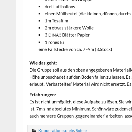
drei Luft­bal­lons
einen Müll­beu­tel (die klei­nen, dün­nen, durch
1m Tesa­film
2m etwas stär­ke­re Wolle
3
Blät­ter Papier
DINA3
1 rohes Ei
eine Fall­ste­cke von ca. 7–9m (3.Stock)
Wie das geht:
Die Grup­pe soll aus den oben ange­ge­be­nen Mate­ria­li­
Höhe unbe­scha­det auf den Boden fal­len zu las­sen. Es si
erlaubt. ‚Ver­bas­tel­tes‘ Mate­ri­al wird nicht ersetzt. 
Erfah­run­gen:
Es ist nicht unmög­lich, die­se Auf­ga­be zu lösen. Sie wi
ist, 7m sind abso­lu­tes Mini­mum. Schön wäre zudem eine
auch meh­re­re Grup­pen ‚gegen­ein­an­der‘ arbei­ten las
Kooperationsspiele
,
Spiele