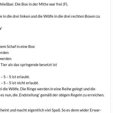
ließ­bar. Die Box in der Mit­te war frei (F).
e in die drei lin­ken und die Wöl­fe in die drei rech­ten Boxen zu
 W
inem Schaf in eine Box
werden
‘ werden
Tier als das sprin­gen­de besetzt ist
 S – S ist erlaubt.
 S – S ist nicht erlaubt.
i die Wöl­fe. Die Rin­ge wer­den in eine Rei­he gelegt und die
t es nun, die ‚End­stel­lung‘ gemäß der obi­gen Regeln zu erreichen.
erscheint und macht eigent­lich viel Spaß. So es denn wider Erwar­