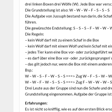
drei lin­ken Boxen drei Wöl­fe (W). Jede Box war ver­sch
Die Grund­stel­lung ist also: W – W – W – F – S – S – S
Die Auf­ga­be von Jus­suph bestand nun dar­in, die Scha­f
führen.
Die gewünsch­te End­stel­lung: S – S – S – F – W – W –
Die Regeln:
– kein Wolf darf mit zu einem Schaf in die Box
– kein Wolf darf mit einem Wolf und kein Schaf mit e
– jedes Tier kann eine Box vor- oder zurück­ge­führt 
– es darf über eine Box vor- oder ‚zurück­ge­sprun­gen
– das gilt jedoch nur, wenn die Box mit einem ande­ren 
Bsp.:
W – W – S – F – W – S – S ===> Zug W – F – S – W – W –
W – W – F – W – S – S – S ===> Zug F – W – W – W – S –
Drei Leu­te aus der Grup­pe sind nun die Scha­fe und dre
Grund­stel­lung ein­ge­nom­men. Auf­ga­be der Grup­pe is
Erfah­run­gen:
Es ist nicht so kniff­lig, wie es auf den ers­ten Blick 