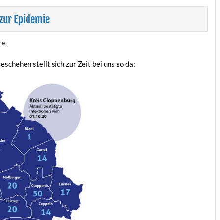
zur Epidemie
re
e­sche­hen stellt sich zur Zeit bei uns so da: