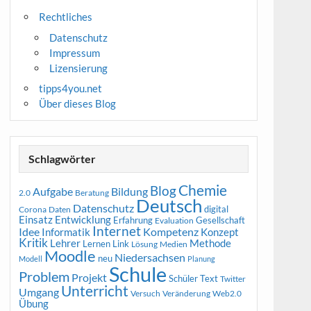
Rechtliches
Datenschutz
Impressum
Lizensierung
tipps4you.net
Über dieses Blog
Schlagwörter
Chemie
Blog
Aufgabe
Bildung
2.0
Beratung
Deutsch
Datenschutz
digital
Corona
Daten
Entwicklung
Einsatz
Erfahrung
Gesellschaft
Evaluation
Internet
Idee
Informatik
Kompetenz
Konzept
Kritik
Methode
Lehrer
Lernen
Link
Medien
Lösung
Moodle
Niedersachsen
neu
Modell
Planung
Schule
Problem
Projekt
Schüler
Text
Twitter
Unterricht
Umgang
Versuch
Web2.0
Veränderung
Übung