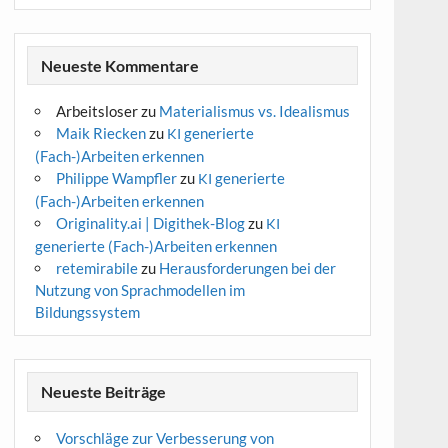
Neueste Kommentare
Arbeitsloser
zu
Materialismus vs. Idealismus
Maik Riecken
zu
generierte
KI
(Fach-)Arbeiten erkennen
Philippe Wampfler
zu
generierte
KI
(Fach-)Arbeiten erkennen
Originality.ai | Digithek-Blog
zu
KI
generierte (Fach-)Arbeiten erkennen
retemirabile
zu
Herausforderungen bei der
Nutzung von Sprachmodellen im
Bildungssystem
Neueste Beiträge
Vorschläge zur Verbesserung von