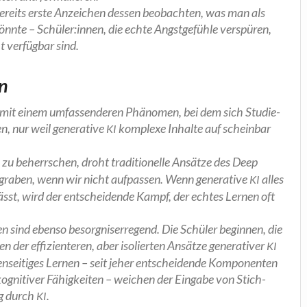
 bereits ers­te Anzei­chen des­sen beob­ach­ten, was man als
önn­te – Schüler:innen, die ech­te Angst­ge­füh­le ver­spü­ren,
 ver­füg­bar sind.
en
mit einem umfas­sen­de­ren Phä­no­men, bei dem sich Stu­die­
, nur weil gene­ra­ti­ve
kom­ple­xe Inhal­te auf schein­bar
KI
 zu beherr­schen, droht tra­di­tio­nel­le Ansät­ze des Deep
­gra­ben, wenn wir nicht auf­pas­sen. Wenn gene­ra­ti­ve
alles
KI
lässt, wird der ent­schei­den­de Kampf, der ech­tes Ler­nen oft
nen sind eben­so besorg­nis­er­re­gend. Die Schü­ler begin­nen, die
r effi­zi­en­te­ren, aber iso­lier­ten Ansät­ze gene­ra­ti­ver
KI
­sei­ti­ges Ler­nen – seit jeher ent­schei­den­de Kom­po­nen­ten
ogni­ti­ver Fähig­kei­ten – wei­chen der Ein­ga­be von Stich­
ng durch
.
KI