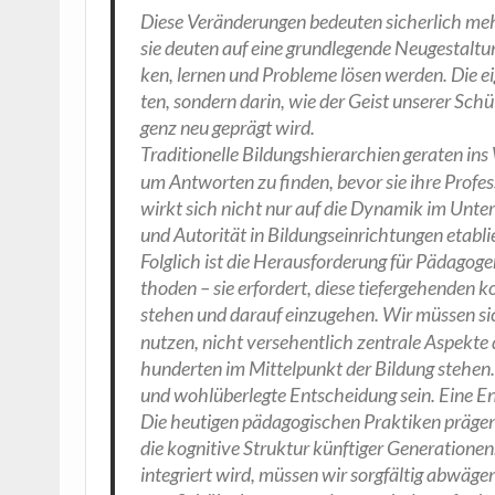
Die­se Ver­än­de­run­gen bedeu­ten sicher­lich m
sie deu­ten auf eine grund­le­gen­de Neu­ge­stal­t
ken, ler­nen und Pro­ble­me lösen wer­den. Die ei
ten, son­dern dar­in, wie der Geist unse­rer Schü­le
genz neu geprägt wird.
Tra­di­tio­nel­le Bil­dungs­hier­ar­chien gera­ten
um Ant­wor­ten zu fin­den, bevor sie ihre Pro­fes
wirkt sich nicht nur auf die Dyna­mik im Unter­ri
und Auto­ri­tät in Bil­dungs­ein­rich­tun­gen eta­bl
Folg­lich ist die Her­aus­for­de­rung für Päd­ago
tho­den – sie erfor­dert, die­se tie­fer­ge­hen­den 
ste­hen und dar­auf ein­zu­ge­hen. Wir müs­sen sich
nut­zen, nicht ver­se­hent­lich zen­tra­le Aspek­t
hun­der­ten im Mit­tel­punkt der Bil­dung ste­hen.
und wohl­über­leg­te Ent­schei­dung sein. Eine En
Die heu­ti­gen päd­ago­gi­schen Prak­ti­ken prä­ge
die kogni­ti­ve Struk­tur künf­ti­ger Gene­ra­tio­ne
inte­griert wird, müs­sen wir sorg­fäl­tig abwä­ge