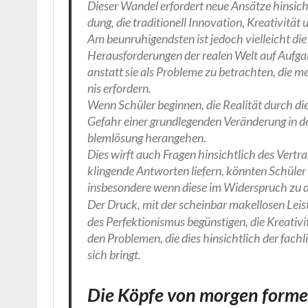
Die­ser Wan­del erfor­dert neue Ansät­ze hin­sicht
dung, die tra­di­tio­nell Inno­va­ti­on, Krea­ti­vi­tät
Am beun­ru­hi­gends­ten ist jedoch viel­leicht d
Her­aus­for­de­run­gen der rea­len Welt auf Auf­ga
anstatt sie als Pro­ble­me zu betrach­ten, die men
nis erfordern.
Wenn Schü­ler begin­nen, die Rea­li­tät durch die
Gefahr einer grund­le­gen­den Ver­än­de­rung in de
blem­lö­sung herangehen.
Dies wirft auch Fra­gen hin­sicht­lich des Ver­tr
klin­gen­de Ant­wor­ten lie­fern, könn­ten Schü­l
ins­be­son­de­re wenn die­se im Wider­spruch zu 
Der Druck, mit der schein­bar makel­lo­sen Leis
des Per­fek­tio­nis­mus begüns­ti­gen, die Krea­ti
den Pro­ble­men, die dies hin­sicht­lich der fach­
sich bringt.
Die Köpfe von morgen form