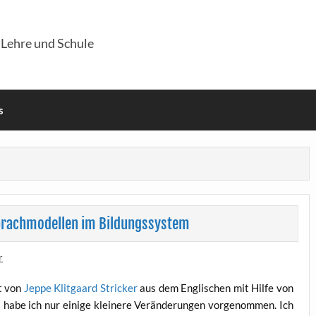
 Lehre und Schule
s
prachmodellen im Bildungssystem
r
xt von
Jep­pe Klit­gaard Stri­cker
aus dem Eng­li­schen mit Hil­fe von
abe ich nur eini­ge klei­ne­re Ver­än­de­run­gen vor­ge­nom­men. Ich