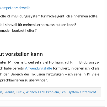
chkompetenzschwelle
ol­le
im Bil­dungs­sys­tem für mich eigent­lich ein­neh­men sollte.
KI
ll sinn­voll für mei­nen Lern­pro­zess nut­zen kann?
mo­dell kon­kret helfen?
t vorstellen kann
u­ten Min­der­heit, weil sehr viel Hoff­nung auf
im Bil­dungs­sys­
KI
 Ich habe bereits
Anwen­dungs­fäl­le
for­mu­liert, in denen ich
als
KI
 den Bereich der Inklu­si­on hin­zu­fü­gen – ich sehe in
vie­le
KI
 Sprach­bar­rie­ren zu überwinden.
en
,
Grenze
,
Kritik
,
kritisch
,
LLM
,
Problem
,
Schulsystem
,
Unterricht