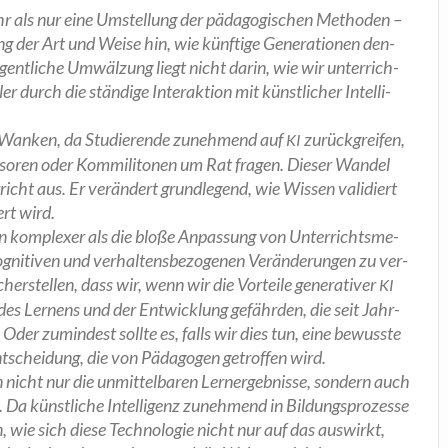
ehr als nur eine Umstel­lung der päd­ago­gi­schen Metho­den –
ung der Art und Wei­se hin, wie künf­ti­ge Gene­ra­tio­nen den­
gent­li­che Umwäl­zung liegt nicht dar­in, wie wir unter­rich­
r durch die stän­di­ge Inter­ak­ti­on mit künst­li­cher Intel­li­
 ins Wan­ken, da Stu­die­ren­de zuneh­mend auf
zurück­grei­fen,
KI
­so­ren oder Kom­mi­li­to­nen um Rat fra­gen. Die­ser Wan­del
cht aus. Er ver­än­dert grund­le­gend, wie Wis­sen vali­diert
iert wird.
­gen kom­ple­xer als die blo­ße Anpas­sung von Unter­richts­me­
kogni­ti­ven und ver­hal­tens­be­zo­ge­nen Ver­än­de­run­gen zu ver­
er­stel­len, dass wir, wenn wir die Vor­tei­le gene­ra­ti­ver
KI
e des Ler­nens und der Ent­wick­lung gefähr­den, die seit Jahr­
 Oder zumin­dest soll­te es, falls wir dies tun, eine bewuss­te
t­schei­dung, die von Päd­ago­gen getrof­fen wird.
n nicht nur die unmit­tel­ba­ren Lern­ergeb­nis­se, son­dern auch
n. Da künst­li­che Intel­li­genz zuneh­mend in Bil­dungs­pro­zes­se
n, wie sich die­se Tech­no­lo­gie nicht nur auf das aus­wirkt,