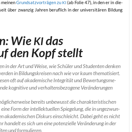
n mei­nen
Grund­satz­vor­trä­gen zu
(ab Folie 47), in den er in die­
KI
eit über zwan­zig Jah­ren beruf­lich in der uni­ver­si­tä­ren Bil­dung
on: Wie
das
KI
 den Kopf stellt
n­gen in der Art und Wei­se, wie Schü­ler und Stu­den­ten den­ken
 wer­den in Bil­dungs­krei­sen nach wie vor kaum the­ma­ti­siert.
­sen oft auf aka­de­mi­sche Inte­gri­tät und Bewer­tungs­me­
en­de kogni­ti­ve und ver­hal­tens­be­zo­ge­ne Ver­än­de­run­gen
g­li­cher­wei­se bereits unbe­wusst die cha­rak­te­ris­ti­schen
ine Form der intel­lek­tu­el­len Spie­ge­lung, die in unge­zwun­
 aka­de­mi­schen Dis­kurs ein­schleicht. Dabei geht es nicht
an­delt es sich um eine poten­zi­el­le Ver­än­de­rung in der
ei­ten und formulieren.