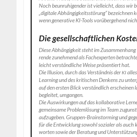
Noch beun­ru­hi­gen­der ist viel­leicht, dass wir
„digi­ta­le Abhän­gig­keits­stö­rung“ bezeich­nen k
wenn gene­ra­ti­ve KI-Tools vor­über­ge­hend nicht
Die gesellschaftlichen Kost
Die­se Abhän­gig­keit steht im Zusam­men­hang 
ren­de zuneh­mend als Fach­ex­per­ten betrach­ten
leicht ver­ständ­li­che Wei­se prä­sen­tiert hat.
Die Illu­si­on, durch das Ver­ständ­nis der
alles
KI
Lear­ning und des kri­ti­schen Den­kens zu unter
auf den ers­ten Blick ver­ständ­lich erschei­nen 
beglei­tet, umgangen.
Die Aus­wir­kun­gen auf das kol­la­bo­ra­ti­ve Ler­
gemein­sa­me Pro­blem­lö­sung im Team zuguns­ten de
auf­zu­ge­ben. Grup­pen-Brain­stor­ming und gegen
für die Ent­wick­lung sowohl sozia­ler als auch k
wor­ten sowie der Bera­tung und Unter­stüt­zu