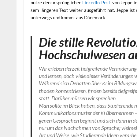
nut­ze den ursprüng­li­chen
Lin­ke­dIn-Post
von Jep­pe i
sem län­ge­ren Text wei­ter aus­ge­führt hat. Jep­pe ist s
unter­wegs und kommt aus Dänemark.
Die stille Revoluti
Hochschulwesen auf
Wir erle­ben der­zeit tief­grei­fen­de Ver­än­de­ru
und ler­nen, doch vie­le die­ser Ver­än­de­run­gen
Wäh­rend sich Debat­ten über
im Bil­dungs­we
KI
tho­den kon­zen­trie­ren, fin­den bereits tief­grei­f
statt. Dar­über müs­sen wir sprechen.
Man soll­te im Blick haben, dass Stu­die­ren­de mö
Kom­mu­ni­ka­ti­ons­mus­ter der
über­neh­men – e
KI
ge­nen Gesprä­chen beginnt und sich dann in den
nur um das Nach­ah­men von Spra­che; viel­mehr h
Art und Wei­se, wie Stu­die­ren­de Ideen ver­ar­b