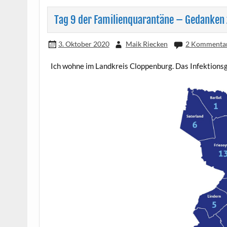
Tag 9 der Familienquarantäne – Gedanken 
3. Oktober 2020
Maik Riecken
2 Kommenta
Ich woh­ne im Land­kreis Clop­pen­burg. Das Infek­ti­ons­g