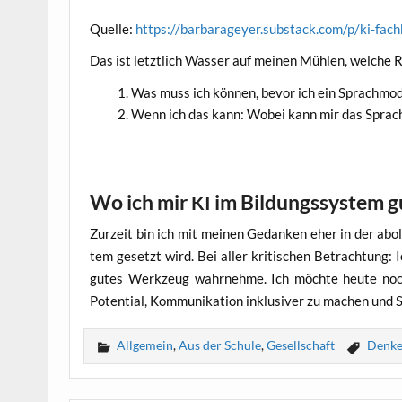
Quel­le:
https://barbarageyer.substack.com/p/ki-fa
Das ist letzt­lich Was­ser auf mei­nen Müh­len, wel­che R
Was muss ich kön­nen, bevor ich ein Sprach­mo­de
Wenn ich das kann: Wobei kann mir das Sprach­
Wo ich mir
im Bildungssystem gu
KI
Zur­zeit bin ich mit mei­nen Gedan­ken eher in der abo­l
tem gesetzt wird. Bei aller kri­ti­schen Betrach­tung:
gutes Werk­zeug wahr­neh­me. Ich möch­te heu­te noch
Poten­ti­al, Kom­mu­ni­ka­ti­on inklu­si­ver zu machen und
Allgemein
,
Aus der Schule
,
Gesellschaft
Denk