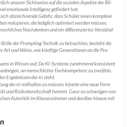
­lich unse­rer Sicht­wei­se auf die sozia­len Aspek­te der Bil­
 und emo­tio­na­le Intel­li­genz geför­dert hat.
ie sich abzeich­nen­de Gefahr, dass Schüler:innen kom­ple­xe
­ben redu­zie­ren, die ledig­lich opti­miert wer­den müs­sen,
sch­li­ches Nach­den­ken und ein dif­fe­ren­zier­tes Ver­ständ­
 Bril­le der Promp­ting-Tech­nik zu betrach­ten, besteht die
r Art und Wei­se, wie künf­ti­ge Gene­ra­tio­nen an die Pro­
au­ens in Wis­sen auf. Da KI-Sys­te­me zuneh­mend kon­sis­tent
er anfan­gen, an mensch­li­cher Fach­kom­pe­tenz zu zwei­feln,
den Ergeb­nis­sen der
steht.
KI
­tung der
mit­hal­ten zu müs­sen, könn­te eine neue Form
KI
­vi­tät und Risi­ko­be­reit­schaft hemmt. Ganz zu schwei­gen von
li­chen Auto­ri­tät im Klas­sen­zim­mer und dar­über hin­aus mit
en