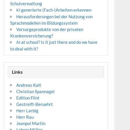
Schulverwaltung
generierte (Fach-)Arbeiten erkennen
KI
Herausforderungen bei der Nutzung von
Sprachmodellen im Bildungssystem
Vorsorgeprodukte von der privaten
Krankenversicherung?
at school? Is it just there and do we have
AI
to deal with it?
Links
Andreas Kalt
Christian Spannagel
Edition Flint
Gestreift-Beruehrt
Herr Larbig
Herr Rau
Jeanpol Martin
Lehrer Müller