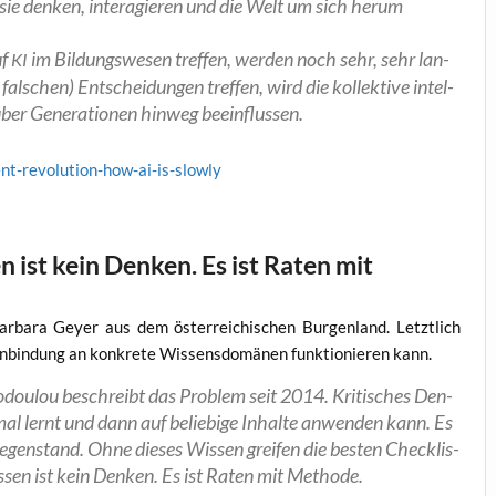
 sie den­ken, inter­agie­ren und die Welt um sich her­um
uf
im Bil­dungs­we­sen tref­fen, wer­den noch sehr, sehr lan­
KI
al­schen) Ent­schei­dun­gen tref­fen, wird die kol­lek­ti­ve intel­
ft über Gene­ra­tio­nen hin­weg beeinflussen.
ent-revolution-how-ai-is-slowly
ist kein Denken. Es ist Raten mit
a­ra Gey­er aus dem öster­rei­chi­schen Bur­gen­land. Letzt­lich
bin­dung an kon­kre­te Wis­sens­do­mä­nen funk­tio­nie­ren kann.
s­to­dou­lou beschreibt das Pro­blem seit 2014. Kri­ti­sches Den­
­mal lernt und dann auf belie­bi­ge Inhal­te anwen­den kann. Es
gen­stand. Ohne die­ses Wis­sen grei­fen die bes­ten Check­lis­
is­sen ist kein Den­ken. Es ist Raten mit Methode.