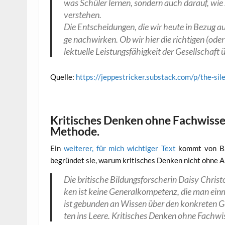
was Schü­ler ler­nen, son­dern auch dar­auf, wie
verstehen.
Die Ent­schei­dun­gen, die wir heu­te in Bezug a
ge nach­wir­ken. Ob wir hier die rich­ti­gen (oder f
lek­tu­el­le Leis­tungs­fä­hig­keit der Gesell­scha
Quel­le:
https://jeppestricker.substack.com/p/the-sil
Kritisches Denken ohne Fachwissen 
Methode.
Ein
wei­te­rer, für mich wich­ti­ger Text
kommt von Bar­b
begrün­det sie, war­um kri­ti­sches Den­ken nicht ohne An
Die bri­ti­sche Bil­dungs­for­sche­rin Dai­sy Chri
ken ist kei­ne Gene­ral­kom­pe­tenz, die man ein
ist gebun­den an Wis­sen über den kon­kre­ten Ge
ten ins Lee­re. Kri­ti­sches Den­ken ohne Fach­w