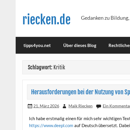
Skip
to
content
riecken.de
Gedanken zu Bildung,
tipps4you.net
Über dieses Blog
Rechtliche
Schlagwort:
Kritik
Herausforderungen bei der Nutzung von S
21. März 2026
Maik Riecken
Ein Kommenta
Ich habe erst­ma­lig einen für mich sehr wich­ti­gen Te
https://www.deepl.com
auf Deutsch über­setzt. Dabei h