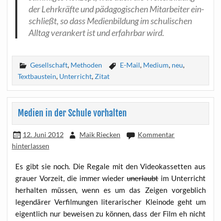
der Lehr­kräf­te und päd­ago­gi­schen Mit­ar­bei­ter ein­
schließt, so dass Medi­en­bil­dung im schu­li­schen
All­tag ver­an­kert ist und erfahr­bar wird.
Gesellschaft
,
Methoden
E-Mail
,
Medium
,
neu
,
Textbaustein
,
Unterricht
,
Zitat
Medien in der Schule vorhalten
12. Juni 2012
Maik Riecken
Kommentar
hinterlassen
Es gibt sie noch. Die Rega­le mit den Video­kas­set­ten aus
grau­er Vor­zeit, die immer wie­der
uner­laubt
im Unter­richt
her­hal­ten müs­sen, wenn es um das Zei­gen vor­geb­lich
legen­dä­rer Ver­fil­mun­gen lite­ra­ri­scher Klein­ode geht um
eigent­lich nur bewei­sen zu kön­nen, dass der Film eh nicht