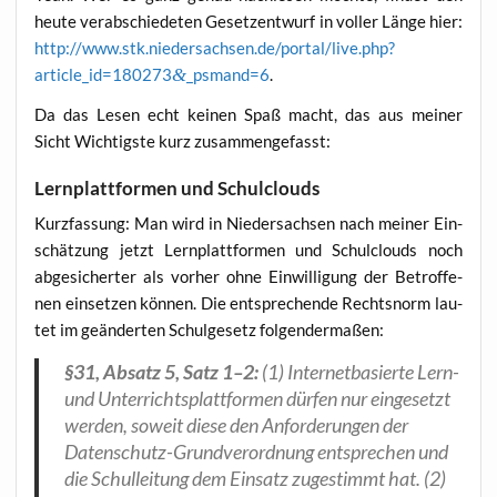
heu­te ver­ab­schie­de­ten Gesetz­ent­wurf in vol­ler Län­ge hier:
http://www.stk.niedersachsen.de/portal/live.php?
article_id=180273
&
_psmand=6
.
Da das Lesen echt kei­nen Spaß macht, das aus mei­ner
Sicht Wich­tigs­te kurz zusammengefasst:
Lernplattformen und Schulclouds
Kurz­fas­sung: Man wird in Nie­der­sach­sen nach mei­ner Ein­
schät­zung jetzt Lern­platt­for­men und Schul­clouds noch
abge­si­cher­ter als vor­her ohne Ein­wil­li­gung der Betrof­fe­
nen ein­set­zen kön­nen. Die ent­spre­chen­de Rechts­norm lau­
tet im geän­der­ten Schul­ge­setz folgendermaßen:
§31, Absatz 5, Satz 1–2:
(1) Inter­net­ba­sier­te Lern-
und Unter­richts­platt­for­men dür­fen nur ein­ge­setzt
wer­den, soweit die­se den Anfor­de­run­gen der
Daten­schutz-Grund­ver­ord­nung ent­spre­chen und
die Schul­lei­tung dem Ein­satz zuge­stimmt hat. (2)