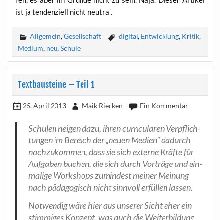
ren, es aber im Grun­de nicht zu sein. Naja. Die­ser Arti­kel
ist ja ten­den­zi­ell nicht neutral.
Allgemein
,
Gesellschaft
digital
,
Entwicklung
,
Kritik
,
Medium
,
neu
,
Schule
Textbausteine – Teil 1
25. April 2013
Maik Riecken
Ein Kommentar
Schu­len nei­gen dazu, ihren cur­ri­cu­la­ren Ver­pflich­
tun­gen im Bereich der „neu­en Medi­en“ dadurch
nach­zu­kom­men, dass sie sich exter­ne Kräf­te für
Auf­ga­ben buchen, die sich durch Vor­trä­ge und ein­
ma­li­ge Work­shops zumin­dest mei­ner Mei­nung
nach päd­ago­gisch nicht sinn­voll erfül­len lassen.
Not­wen­dig wäre hier aus unse­rer Sicht eher ein
stim­mi­ges Kon­zept, was auch die Wei­ter­bil­dung