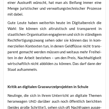
einer Aus­kunft wünscht, hat man als Bei­fang immer eine
Men­ge juris­ti­scher und ver­wal­tungs­tech­ni­scher Pro­zes­se
mit dabei.
Gute Leu­te haben wei­ter­hin heu­te im Digi­tal­be­reich die
Wahl: Sie kön­nen sich altru­is­tisch und trans­pa­rent in
staat­li­chen Orga­ni­sa­ti­on enga­gie­ren und sich in stän­di­gem
Recht­fer­ti­gungs­zwang sehen oder sie kön­nen das in kom­
mer­zi­el­len Kon­tex­ten tun, in denen Geld­flüs­se nicht trans­
pa­rent gemacht wer­den müs­sen und weit­aus mehr Frei­hei­
ten in der Arbeit bestehen – um den Preis, Nach­hal­tig­keit
wirt­schaft­lich nicht abbil­den zu kön­nen. Das darf dann der
Staat aufsammeln.
Kri­tik an digi­ta­len Gras­wur­zel­pro­jek­ten in Schule
Neu­lin­ge, die sich in ihrem Unter­richt an digi­ta­le The­men
her­an­wa­gen
dar­über auch noch öffent­lich berich­ten
UND
(bei­des gro­ße Schrit­te!), sehen sich oft Nach­fra­gen aus­ge­