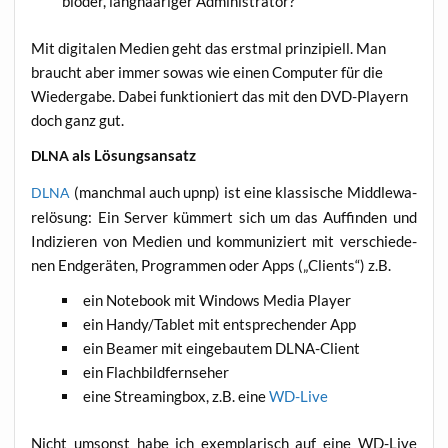
blö­der, lang­haa­ri­ger Administrator?
Mit digi­ta­len Medi­en geht das erst­mal prin­zi­pi­ell. Man
braucht aber immer sowas wie einen Com­pu­ter für die
Wie­der­ga­be. Dabei funk­tio­niert das mit den DVD-Play­ern
doch ganz gut.
als Lösungsansatz
DLNA
(manch­mal auch upnp) ist eine klas­si­sche Midd­le­wa­
DLNA
re­lö­sung: Ein Ser­ver küm­mert sich um das Auf­fin­den und
Indi­zie­ren von Medi­en und kom­mu­ni­ziert mit ver­schie­de­
nen End­ge­rä­ten, Pro­gram­men oder Apps („Cli­ents“) z.B.
ein Note­book mit Win­dows Media Player
ein Handy/Tablet mit ent­spre­chen­der App
ein Bea­mer mit ein­ge­bau­tem DLNA-Client
ein Flach­bild­fern­se­her
eine Strea­ming­box, z.B. eine
WD-Live
Nicht umsonst habe ich exem­pla­risch auf eine WD-Live