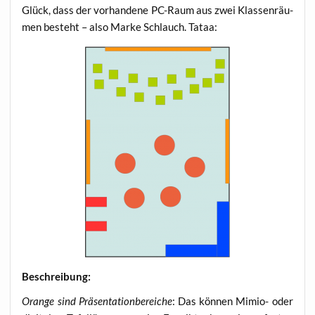
Glück, dass der vor­han­de­ne PC-Raum aus zwei Klas­sen­räu­
men besteht – also Mar­ke Schlauch. Tataa:
Beschrei­bung:
Oran­ge sind Prä­sen­ta­ti­on­be­rei­che
: Das kön­nen Mimio- oder