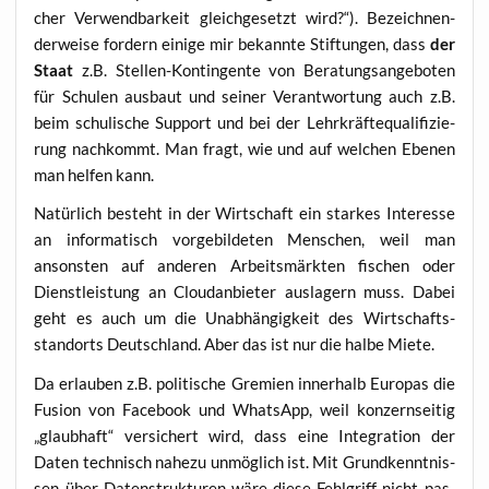
cher Ver­wend­bar­keit gleich­ge­setzt wird?“). Bezeich­nen­
der­wei­se for­dern eini­ge mir bekann­te Stif­tun­gen, dass
der
Staat
z.B. Stel­len-Kon­tin­gen­te von Bera­tungs­an­ge­bo­ten
für Schu­len aus­baut und sei­ner Ver­ant­wor­tung auch z.B.
beim schu­li­sche Sup­port und bei der Lehr­kräf­te­qua­li­fi­zie­
rung nach­kommt. Man fragt, wie und auf wel­chen Ebe­nen
man hel­fen kann.
Natür­lich besteht in der Wirt­schaft ein star­kes Inter­es­se
an infor­ma­tisch vor­ge­bil­de­ten Men­schen, weil man
ansons­ten auf ande­ren Arbeits­märk­ten fischen oder
Dienst­leis­tung an Clou­dan­bie­ter aus­la­gern muss. Dabei
geht es auch um die Unab­hän­gig­keit des Wirt­schafts­
stand­orts Deutsch­land. Aber das ist nur die hal­be Miete.
Da erlau­ben z.B. poli­ti­sche Gre­mi­en inner­halb Euro­pas die
Fusi­on von Face­book und Whats­App, weil kon­zern­sei­tig
„glaub­haft“ ver­si­chert wird, dass eine Inte­gra­ti­on der
Daten tech­nisch nahe­zu unmög­lich ist. Mit Grund­kennt­nis­
sen über Daten­struk­tu­ren wäre die­se Fehl­griff nicht pas­