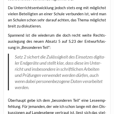
Da Unter­richts­ent­wick­lung jedoch stets eng mit mög­lichst
vie­len Betei­lig­ten an einer Schu­le ver­bun­den ist, wird man
an Schu­len schon sehr dar­auf ach­ten, das The­ma mög­lichst
breit zu diskutieren.
Span­nend ist die wie­der­um die doch recht wei­te Rechts­
aus­le­gung des neu­en Absatz 5 auf S.23 der Ent­wurfs­fas­
sung in „Beson­de­ren Teil“:
Satz 2 sichert die Zuläs­sig­keit des Ein­sat­zes digi­ta­
ler End­ge­rä­te und stellt klar, dass die­se im Unter­
richt und ins­be­son­de­re in schrift­li­chen Arbei­ten
und Prü­fun­gen ver­wen­det wer­den dür­fen, auch
wenn dabei per­so­nen­be­zo­ge­ne Daten ver­ar­bei­tet
werden.
Über­haupt gebe ich dem „beson­de­ren Teil“ eine Lese­emp­
feh­lung. Für jeman­den, der wie ich schon lan­ge mit den Dis­
kus­sio­nen auf Lan­des­ebe­ne ver­traut ist, liest sich das stel­