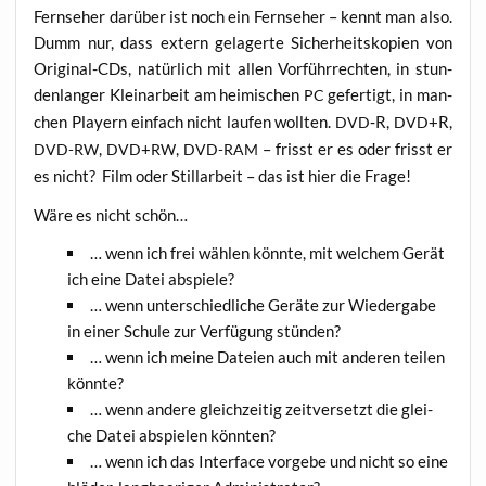
Fern­se­her dar­über ist noch ein Fern­se­her – kennt man also.
Dumm nur, dass extern gela­ger­te Sicher­heits­ko­pien von
Ori­gi­nal-CDs, natür­lich mit allen Vor­führ­rech­ten, in stun­
den­lan­ger Klein­ar­beit am hei­mi­schen
gefer­tigt, in man­
PC
chen Play­ern ein­fach nicht lau­fen woll­ten.
‑R,
+R,
DVD
DVD
,
+
,
– frisst er es oder frisst er
DVD-RW
DVD
RW
DVD-RAM
es nicht? Film oder Stil­l­ar­beit – das ist hier die Frage!
Wäre es nicht schön…
… wenn ich frei wäh­len könn­te, mit wel­chem Gerät
ich eine Datei abspiele?
… wenn unter­schied­li­che Gerä­te zur Wie­der­ga­be
in einer Schu­le zur Ver­fü­gung stünden?
… wenn ich mei­ne Datei­en auch mit ande­ren tei­len
könnte?
… wenn ande­re gleich­zei­tig zeit­ver­setzt die glei­
che Datei abspie­len könnten?
… wenn ich das Inter­face vor­ge­be und nicht so eine