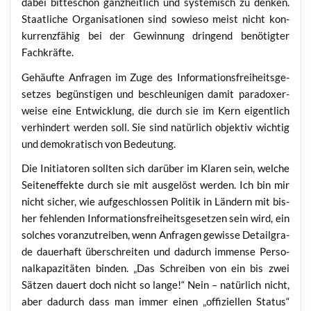
dabei bit­te­schön ganz­heit­lich und sys­te­misch zu den­ken.
Staat­li­che Orga­ni­sa­tio­nen sind sowie­so meist nicht kon­
kur­renz­fä­hig bei der Gewin­nung drin­gend benö­tig­ter
Fachkräfte.
Gehäuf­te Anfra­gen im Zuge des Infor­ma­ti­ons­frei­heits­ge­
set­zes begüns­ti­gen und beschleu­ni­gen damit para­do­xer­
wei­se eine Ent­wick­lung, die durch sie im Kern eigent­lich
ver­hin­dert wer­den soll. Sie sind natür­lich objek­tiv wich­tig
und demo­kra­tisch von Bedeutung.
Die Initia­to­ren soll­ten sich dar­über im Kla­ren sein, wel­che
Sei­ten­ef­fek­te durch sie mit aus­ge­löst wer­den. Ich bin mir
nicht sicher, wie auf­ge­schlos­sen Poli­tik in Län­dern mit bis­
her feh­len­den Infor­ma­ti­ons­frei­heits­ge­set­zen sein wird, ein
sol­ches vor­an­zu­trei­ben, wenn Anfra­gen gewis­se Detail­gra­
de dau­er­haft über­schrei­ten und dadurch immense Per­so­
nal­ka­pa­zi­tä­ten bin­den. „Das Schrei­ben von ein bis zwei
Sät­zen dau­ert doch nicht so lan­ge!“ Nein – natür­lich nicht,
aber dadurch dass man immer einen „offi­zi­el­len Sta­tus“