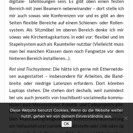
digi­ta­le- Tafel­lö­sun­gen sein. Es gibt oben einen fes­ten
Bereich mit zwei Bea­mern neben­ein­an­der – dort stel­le ich
mir auch sowas wie Kon­fe­ren­zen vor und es gibt an den
Sei­ten fle­xi­ble Berei­che auf einem Schie­nen- oder Rol­len­
sys­tem. Als Sitz­mö­bel im obe­ren Bereich den­ke ich mir
sowas wie Kir­chen­tags­kar­tons in edel vor: fle­xi­bel und im
Sta­pel­sys­tem auch als Raum­tei­ler nutz­bar (Viel­leicht muss
man bei man­chen Klas­sen dann noch Fang­net­ze vor dem
hin­te­ren Bereich installieren…).
Rot sind Tisch­sys­te­me
: Die hät­te ich ger­ne mit Ether­net­do­
sen aus­ge­stat­tet – ins­be­son­de­re für Arbei­ten, die Band­
brei­te oder nied­ri­ge Laten­zen erfor­dern. Dort könn­ten
Lap­tops ste­hen. Die ste­hen dort des­halb, weil zumin­dest
bei uns auch jen­seits von tou­chibun­ti-social­me­dia-kom­mu­
ni­zie­ri auch Mess­sys­te­me, Robo­tik- und Code­pro­jek­te gibt,
Diese Website benutzt Cookies. Wenn du die Website weiter
bei denen Tablets lieb gemeint, aber auf­grund ihrer mise­ra­
nutzt, gehen wir von deinem Einverständnis aus.
blen Mul­ti­tas­king­fä­hig­keit und Schnitt­stel­len­aus­stat­tung
OK
ein Voll­aus­fall sind (seri­el­le Schnitt­stel­le oder
wäre da
USB