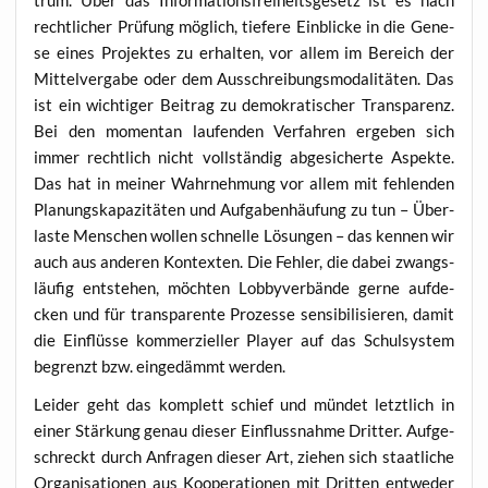
recht­li­cher Prü­fung mög­lich, tie­fe­re Ein­bli­cke in die Gene­
se eines Pro­jek­tes zu erhal­ten, vor allem im Bereich der
Mit­tel­ver­ga­be oder dem Aus­schrei­bungs­mo­da­li­tä­ten. Das
ist ein wich­ti­ger Bei­trag zu demo­kra­ti­scher Trans­pa­renz.
Bei den momen­tan lau­fen­den Ver­fah­ren erge­ben sich
immer recht­lich nicht voll­stän­dig abge­si­cher­te Aspek­te.
Das hat in mei­ner Wahr­neh­mung vor allem mit feh­len­den
Pla­nungs­ka­pa­zi­tä­ten und Auf­ga­ben­häu­fung zu tun – Über­
las­te Men­schen wol­len schnel­le Lösun­gen – das ken­nen wir
auch aus ande­ren Kon­tex­ten. Die Feh­ler, die dabei zwangs­
läu­fig ent­ste­hen, möch­ten Lob­by­ver­bän­de ger­ne auf­de­
cken und für trans­pa­ren­te Pro­zes­se sen­si­bi­li­sie­ren, damit
die Ein­flüs­se kom­mer­zi­el­ler Play­er auf das Schul­sys­tem
begrenzt bzw. ein­ge­dämmt werden.
Lei­der geht das kom­plett schief und mün­det letzt­lich in
einer Stär­kung genau die­ser Ein­fluss­nah­me Drit­ter. Auf­ge­
schreckt durch Anfra­gen die­ser Art, zie­hen sich staat­li­che
Orga­ni­sa­tio­nen aus Koope­ra­tio­nen mit Drit­ten ent­we­der