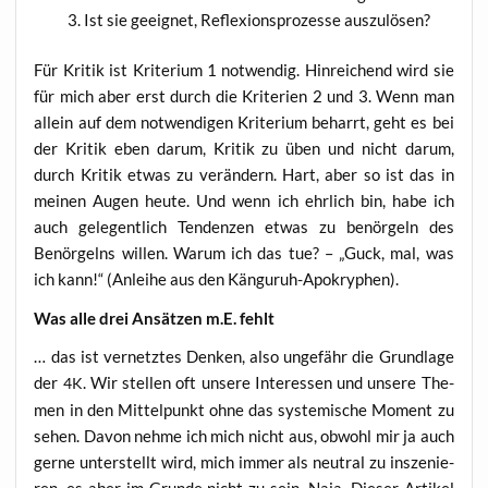
Ist sie geeig­net, Refle­xi­ons­pro­zes­se auszulösen?
Für Kri­tik ist Kri­te­ri­um 1 not­wen­dig. Hin­rei­chend wird sie
für mich aber erst durch die Kri­te­ri­en 2 und 3. Wenn man
allein auf dem not­wen­di­gen Kri­te­ri­um beharrt, geht es bei
der Kri­tik eben dar­um, Kri­tik zu üben und nicht dar­um,
durch Kri­tik etwas zu ver­än­dern. Hart, aber so ist das in
mei­nen Augen heu­te. Und wenn ich ehr­lich bin, habe ich
auch gele­gent­lich Ten­den­zen etwas zu benör­geln des
Benör­gelns wil­len. War­um ich das tue? – „Guck, mal, was
ich kann!“ (Anlei­he aus den Känguruh-Apokryphen).
Was alle drei Ansät­zen m.E. fehlt
… das ist ver­netz­tes Den­ken, also unge­fähr die Grund­la­ge
der
. Wir stel­len oft unse­re Inter­es­sen und unse­re The­
4K
men in den Mit­tel­punkt ohne das sys­te­mi­sche Moment zu
sehen. Davon neh­me ich mich nicht aus, obwohl mir ja auch
ger­ne unter­stellt wird, mich immer als neu­tral zu insze­nie­