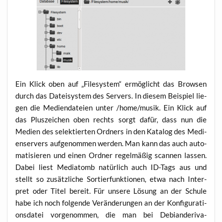
Ein Klick oben auf „File­sys­tem“ ermög­licht das Brow­sen
durch das Datei­sys­tem des Ser­vers. In die­sem Bei­spiel lie­
gen die Medi­en­da­tei­en unter /home/musik. Ein Klick auf
das Plus­zei­chen oben rechts sorgt dafür, dass nun die
Medi­en des selek­tier­ten Ord­ners in den Kata­log des Medi­
en­ser­vers auf­ge­nom­men wer­den. Man kann das auch auto­
ma­ti­sie­ren und einen Ord­ner regel­mä­ßig scan­nen las­sen.
Dabei liest Medi­atomb natür­lich auch ID-Tags aus und
stellt so zusätz­li­che Sor­tier­funk­tio­nen, etwa nach Inter­
pret oder Titel bereit. Für unse­re Lösung an der Schu­le
habe ich noch fol­gen­de Ver­än­de­run­gen an der Kon­fi­gu­ra­ti­
ons­da­tei vor­ge­nom­men, die man bei Debi­an­de­ri­va­