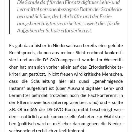
Die Schu­le darf für den Ein­satz digi­ta­ler Lehr- und
Lern­mit­tel per­so­nen­be­zo­ge­ne Daten der Schü­le­rin­
nen und Schü­ler, der Lehr­kräf­te und der Erzie­
hungs­be­rech­tig­ten ver­ar­bei­ten, soweit dies für die
Auf­ga­ben der Schu­le erfor­der­lich ist.
Es gab dazu bis­her in Nie­der­sach­sen bereits eine geleb­te
Rechts­pra­xis, du nun aus mei­ner Sicht noch­mal kon­kre­ti­
siert und an die
ange­passt wur­de. Im Wesent­li­
DS-GVO
chen hat man sich vor­her allein auf das Erfor­der­lich­keits­
kri­te­ri­um gestützt. Nicht freu­en wird kri­ti­sche Men­schen,
dass die Schul­lei­tung hier als qua­si „geneh­mi­gen­de
Instanz“ auf­ge­führt ist (über Aus­wahl digi­ta­ler Lehr- und
Lern­mit­tel befin­det trotz­dem noch die Fach­kon­fe­renz, in
der Eltern sowie SuS unter­re­prä­sen­tiert sind) und – soll­te
z.B. Office365 die DS-GVO-Kon­for­mi­tät beschei­nigt wer­
den – natür­lich auch kom­mer­zi­el­le Anbie­ter zur Wahl ste­
hen (poli­tisch wird es m.E. eher dar­um gehen, die Nie­der­
sach­sen­cloud recht­lich zu legitimieren).