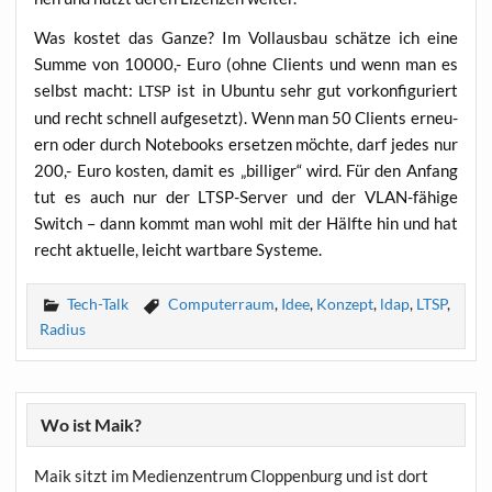
Was kos­tet das Gan­ze? Im Voll­aus­bau schät­ze ich eine
Sum­me von 10000,- Euro (ohne Cli­ents und wenn man es
selbst macht:
ist in Ubun­tu sehr gut vor­kon­fi­gu­riert
LTSP
und recht schnell auf­ge­setzt). Wenn man 50 Cli­ents erneu­
ern oder durch Note­books erset­zen möch­te, darf jedes nur
200,- Euro kos­ten, damit es „bil­li­ger“ wird. Für den Anfang
tut es auch nur der LTSP-Ser­ver und der VLAN-fähi­ge
Switch – dann kommt man wohl mit der Hälf­te hin und hat
recht aktu­el­le, leicht wart­ba­re Systeme.
Tech-Talk
Computerraum
,
Idee
,
Konzept
,
ldap
,
LTSP
,
Radius
Wo ist Maik?
Maik sitzt im Medienzentrum Cloppenburg und ist dort