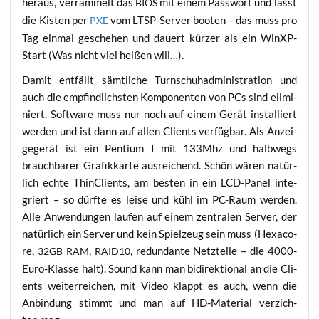
her­aus, ver­ram­melt das
mit einem Pass­wort und lässt
BIOS
die Kis­ten per
vom LTSP-Ser­ver boo­ten – das muss pro
PXE
Tag ein­mal gesche­hen und dau­ert kür­zer als ein WinXP-
Start (Was nicht viel hei­ßen will…).
Damit ent­fällt sämt­li­che Turn­schuh­ad­mi­nis­tra­ti­on und
auch die emp­find­lichs­ten Kom­po­nen­ten von PCs sind eli­mi­
niert. Soft­ware muss nur noch auf einem Gerät instal­liert
wer­den und ist dann auf allen Cli­ents ver­füg­bar. Als Anzei­
ge­ge­rät ist ein Pen­ti­um I mit 133Mhz und halb­wegs
brauch­ba­rer Gra­fik­kar­te aus­rei­chend. Schön wären natür­
lich ech­te Thin­Cli­ents, am bes­ten in ein LCD-Panel inte­
griert – so dürf­te es lei­se und kühl im PC-Raum wer­den.
Alle Anwen­dun­gen lau­fen auf einem zen­tra­len Ser­ver, der
natür­lich ein Ser­ver und kein Spiel­zeug sein muss (Hexa­co­
re,
,
, red­un­dan­te Netz­tei­le – die 4000-
32GB
RAM
RAID10
Euro-Klas­se halt). Sound kann man bidi­rek­tio­nal an die Cli­
ents wei­ter­rei­chen, mit Video klappt es auch, wenn die
Anbin­dung stimmt und man auf HD-Mate­ri­al ver­zich­