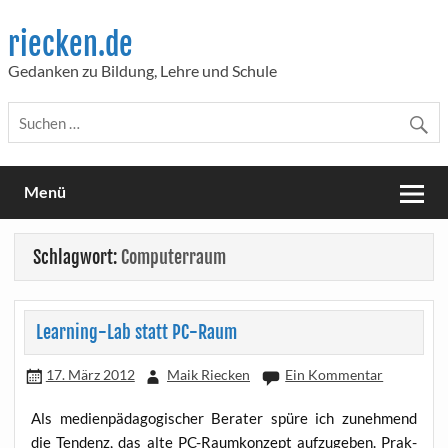
Skip
to
riecken.de
content
Gedanken zu Bildung, Lehre und Schule
Menü
Schlagwort:
Computerraum
Learning-Lab statt PC-Raum
17. März 2012
Maik Riecken
Ein Kommentar
Als medi­en­päd­ago­gi­scher Bera­ter spü­re ich zuneh­mend
die Ten­denz, das alte PC-Raum­kon­zept auf­zu­ge­ben. Prak­