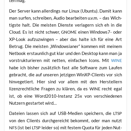
ten mag.
Der Ser­ver kann aller­dings nur Linux (Ubun­tu). Damit kann
man sur­fen, schrei­ben, Audio bear­bei­ten u.v.m. – das Wich­
tigs­te halt. Die meis­ten Diens­te ver­la­gern sich eh in die
Cloud. Es ist nicht schwer,
einen Win­dows7- oder
GNOME
XP-Look auf­zu­zwin­gen – aber das hal­te ich für eine Art
Betrug. Die meis­ten „Win­dowsia­ner“ kom­men mit mei­nem
Net­book erstaun­lich gut klar und den Desk­top kann man ja
vor­struk­tu­rie­ren mit net­ten, ein­fa­chen Icons. Mit
WINE
habe ich bis­her zusätz­lich fast alle Soft­ware zum Lau­fen
gebracht, die auf unse­ren jet­zi­gen WinXP-Cli­ents vor sich
hin­ve­ge­tiert. Hier sind vor allem mit den Her­stel­lern
lizenz­recht­li­che Fra­gen zu klä­ren, da es
recht egal
WINE
ist, ob eine Word2010-Instanz 25x von ver­schie­de­nen
Nut­zern gestar­tet wird…
Datei­en las­sen sich auf USB-Medi­en spei­chern, die
LTSP
von den Cli­ents durch­ge­reicht bekommt, oder man nutzt
(ist bei
lei­der so) mit fes­tem Quo­ta für jeden Nut­
NFS
LTSP