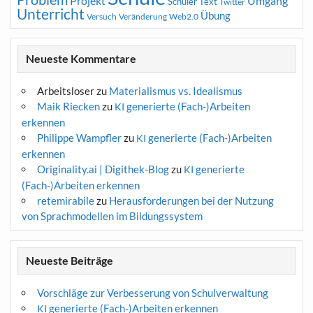
Projekt
Umgang
Schüler
Text
Twitter
Unterricht
Übung
Versuch
Web2.0
Veränderung
Neueste Kommentare
Arbeitsloser
zu
Materialismus vs. Idealismus
Maik Riecken
zu
generierte (Fach-)Arbeiten
KI
erkennen
Philippe Wampfler
zu
generierte (Fach-)Arbeiten
KI
erkennen
Originality.ai | Digithek-Blog
zu
generierte
KI
(Fach-)Arbeiten erkennen
retemirabile
zu
Herausforderungen bei der Nutzung
von Sprachmodellen im Bildungssystem
Neueste Beiträge
Vorschläge zur Verbesserung von Schulverwaltung
generierte (Fach-)Arbeiten erkennen
KI