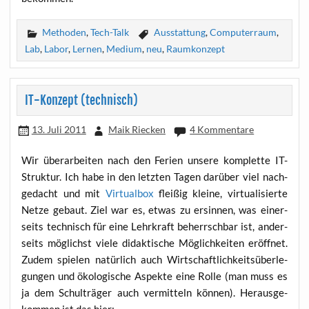
Methoden
,
Tech-Talk
Ausstattung
,
Computerraum
,
Lab
,
Labor
,
Lernen
,
Medium
,
neu
,
Raumkonzept
IT-Konzept (technisch)
13. Juli 2011
Maik Riecken
4 Kommentare
Wir über­ar­bei­ten nach den Feri­en unse­re kom­plet­te IT-
Struk­tur. Ich habe in den letz­ten Tagen dar­über viel nach­
ge­dacht und mit
Vir­tu­al­box
flei­ßig klei­ne, vir­tua­li­sier­te
Net­ze gebaut. Ziel war es, etwas zu ersin­nen, was einer­
seits tech­nisch für eine Lehr­kraft beherrsch­bar ist, ander­
seits mög­lichst vie­le didak­ti­sche Mög­lich­kei­ten eröff­net.
Zudem spie­len natür­lich auch Wirt­schaft­lich­keits­über­le­
gun­gen und öko­lo­gi­sche Aspek­te eine Rol­le (man muss es
ja dem Schul­trä­ger auch ver­mit­teln kön­nen). Her­aus­ge­
kom­men ist das hier: