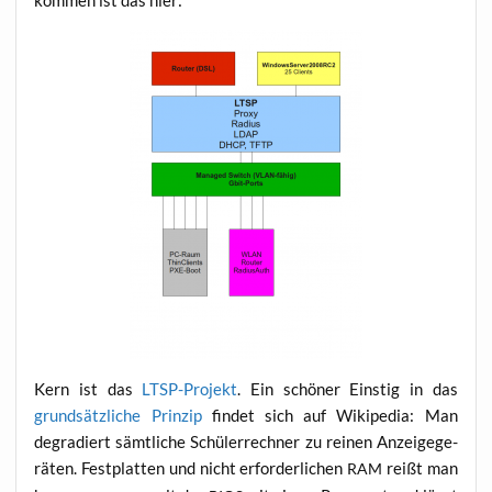
Kern ist das
LTSP-Pro­jekt
. Ein schö­ner Eins­tig in das
grund­sätz­li­che Prin­zip
fin­det sich auf Wiki­pe­dia: Man
degra­diert sämt­li­che Schü­ler­rech­ner zu rei­nen Anzei­ge­ge­
rä­ten. Fest­plat­ten und nicht erfor­der­li­chen
reißt man
RAM