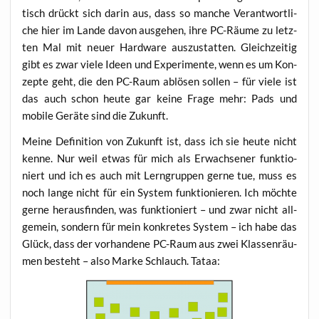
tisch drückt sich dar­in aus, dass so man­che Ver­ant­wort­li­
che hier im Lan­de davon aus­ge­hen, ihre PC-Räu­me zu letz­
ten Mal mit neu­er Hard­ware aus­zu­stat­ten. Gleich­zei­tig
gibt es zwar vie­le Ideen und Expe­ri­men­te, wenn es um Kon­
zep­te geht, die den PC-Raum ablö­sen sol­len – für vie­le ist
das auch schon heu­te gar kei­ne Fra­ge mehr: Pads und
mobi­le Gerä­te sind die Zukunft.
Mei­ne Defi­ni­ti­on von Zukunft ist, dass ich sie heu­te nicht
ken­ne. Nur weil etwas für mich als Erwach­se­ner funk­tio­
niert und ich es auch mit Lern­grup­pen ger­ne tue, muss es
noch lan­ge nicht für ein Sys­tem funk­tio­nie­ren. Ich möch­te
ger­ne her­aus­fin­den, was funk­tio­niert – und zwar nicht all­
ge­mein, son­dern für mein kon­kre­tes Sys­tem – ich habe das
Glück, dass der vor­han­de­ne PC-Raum aus zwei Klas­sen­räu­
men besteht – also Mar­ke Schlauch. Tataa: