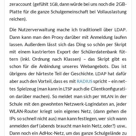
zer­ac­count (gefühlt
, dann wür­de bei uns noch die 2GB-
1GB
Plat­te für die gan­ze Schul­ge­mein­schaft bei Voll­aus­las­tung
reichen).
Die Nut­zer­ver­wal­tung mache ich tra­di­tio­nell über
.
LDAP
Dann kann man den Pro­xy dar­über mit Anmel­dung lau­fen
las­sen. Außer­dem lässt sich das Ding so schön per Skript
mit einem kas­trier­ten Export der Schü­ler­da­ten­bank füt­
tern (inkl. Ord­nung nach Klas­sen) – das Skript gibt es
schon für die Anbin­dung unse­res Web­an­ge­bots. Das ist
übri­gens der här­tes­te Teil der Geschich­te.
hat dafür
LDAP
aber auch den Vor­teil, dass es mit
spricht – ein net­
RADIUS
tes Spiel­zeug (man kann in
auch die Cli­ent­kon­fi­gu­ra­ti­
LTSP
on dar­über machen). So mel­det man sich per
in der
WLAN
Schu­le mit den gewohn­ten Netz­werk-Log­in­da­ten an, jeder
WLAN-Rou­ter kriegt sein eige­nes Netz, (dann gehen die
IPs so schnell nicht aus) man kann fest­le­gen, wer sich wann
anmel­den darf (abends braucht man kein Netz, oder?) usw..
Dann noch ein AdHoc-Netz, um das gan­ze Schul­ge­län­de zu