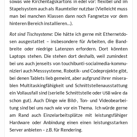
sowas wie Kir­chen­tags­kar­tons in edel vor: fle­xi­bel und im
Sta­pel­sys­tem auch als Raum­tei­ler nutz­bar (Viel­leicht muss
man bei man­chen Klas­sen dann noch Fang­net­ze vor dem
hin­te­ren Bereich installieren…).
Rot sind Tisch­sys­te­me
: Die hät­te ich ger­ne mit Ether­net­do­
sen aus­ge­stat­tet – ins­be­son­de­re für Arbei­ten, die Band­
brei­te oder nied­ri­ge Laten­zen erfor­dern. Dort könn­ten
Lap­tops ste­hen. Die ste­hen dort des­halb, weil zumin­dest
bei uns auch jen­seits von tou­chibun­ti-social­me­dia-kom­mu­
ni­zie­ri auch Mess­sys­te­me, Robo­tik- und Code­pro­jek­te gibt,
bei denen Tablets lieb gemeint, aber auf­grund ihrer mise­ra­
blen Mul­ti­tas­king­fä­hig­keit und Schnitt­stel­len­aus­stat­tung
ein Voll­aus­fall sind (seri­el­le Schnitt­stel­le oder
wäre da
USB
schon gut). Auch Din­ge wie Bild‑, Ton- und Video­be­ar­bei­
tung sind bei uns nach wie vor ein The­ma. Ich wür­de ger­ne
am Rand auch Ein­zel­ar­beits­plät­ze mit leis­tungs­fä­hi­ger
Hard­ware oder Anbin­dung einen einen leis­tungs­star­ken
Ser­ver anbie­ten – z.B. für Rendering.