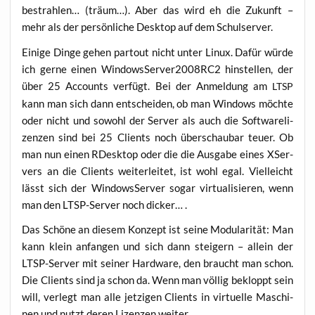
bestrah­len… (träum…). Aber das wird eh die Zukunft –
mehr als der per­sön­li­che Desk­top auf dem Schulserver.
Eini­ge Din­ge gehen par­tout nicht unter Linux. Dafür wür­de
ich ger­ne einen WindowsServer2008RC2 hin­stel­len, der
über 25 Accounts ver­fügt. Bei der Anmel­dung am
LTSP
kann man sich dann ent­schei­den, ob man Win­dows möch­te
oder nicht und sowohl der Ser­ver als auch die Soft­ware­li­
zen­zen sind bei 25 Cli­ents noch über­schau­bar teu­er. Ob
man nun einen RDesk­top oder die die Aus­ga­be eines XSer­
vers an die Cli­ents wei­ter­lei­tet, ist wohl egal. Viel­leicht
lässt sich der Win­dows­Ser­ver sogar vir­tua­li­sie­ren, wenn
man den LTSP-Ser­ver noch dicker… .
Das Schö­ne an die­sem Kon­zept ist sei­ne Modu­la­ri­tät: Man
kann klein anfan­gen und sich dann stei­gern – allein der
LTSP-Ser­ver mit sei­ner Hard­ware, den braucht man schon.
Die Cli­ents sind ja schon da. Wenn man völ­lig bekloppt sein
will, ver­legt man alle jet­zi­gen Cli­ents in vir­tu­el­le Maschi­
nen und nutzt deren Lizen­zen weiter.