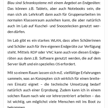
Blau sind Schrank­sys­te­me mit einem Ange­bot an End­ge­rä­ten
:
Das kön­nen z.B. Tablets, aber auch Note­books sein, die
man sich als Lehr­kraft dann auch für Grup­pen­ar­bei­ten im
nor­ma­len Klas­sen­raum aus­lei­hen kann, die aber natür­lich
auch im Lab auf Kuschel- und Snoo­zele­cken genutzt wer­
den dürfen.
Im Lab gibt es ein star­kes
, dass allen Schü­le­rin­nen
WLAN
und Schü­ler auch für ihre eige­nen End­ge­rä­te zur Ver­fü­gung
steht. Mit­tels
oder
kann auch von die­sen End­ge­
RDP
VNC
rä­ten aus dann z.B. Soft­ware genutzt wer­den, die auf dem
Ser­ver läuft und ein spe­zi­el­les
erfordert.
OS
Mit so einem Raum las­sen sich m.E. viel­fäl­ti­ge Erfah­run­gen
sam­meln, was an Kon­zep­ten sich wirk­lich für einen brei­te­
ren Ein­satz eig­net – die tech­ni­sche Umset­zung bedarf
natür­lich auch einer Erpro­bung. Zudem kann ich in einem
sol­chen Raum nach wie vor leh­rer­zen­triert arbei­ten – das
ist wich­tig, um mög­lichst vie­le Men­schen mit ins Boot zu
bekommen.