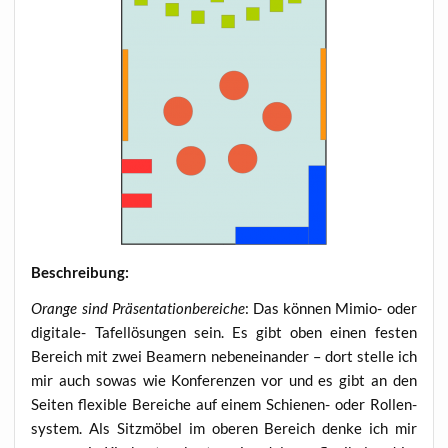
Beschrei­bung:
Oran­ge sind Prä­sen­ta­ti­on­be­rei­che
: Das kön­nen Mimio- oder
digi­ta­le- Tafel­lö­sun­gen sein. Es gibt oben einen fes­ten
Bereich mit zwei Bea­mern neben­ein­an­der – dort stel­le ich
mir auch sowas wie Kon­fe­ren­zen vor und es gibt an den
Sei­ten fle­xi­ble Berei­che auf einem Schie­nen- oder Rol­len­
sys­tem. Als Sitz­mö­bel im obe­ren Bereich den­ke ich mir