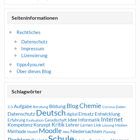
Seiteninformationen
Rechtliches
Datenschutz
Impressum
Lizensierung
tipps4you.net
Über dieses Blog
Schlagwörter
Chemie
Blog
Aufgabe
Bildung
2.0
Beratung
Corona
Daten
Deutsch
Datenschutz
Entwicklung
Einsatz
digital
Internet
Idee
Informatik
Erfahrung
Gesellschaft
Evaluation
Kritik
Kompetenz
Konzept
Lehrer
Lernen
Link
Medien
Lösung
Moodle
Niedersachsen
Methode
neu
Modell
Planung
Schule
Problem