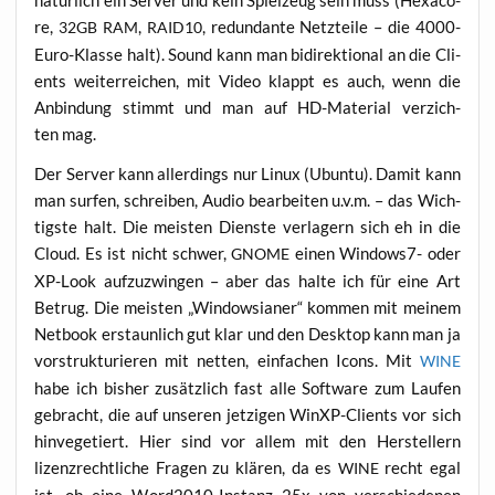
natür­lich ein Ser­ver und kein Spiel­zeug sein muss (Hexa­co­
re,
,
, red­un­dan­te Netz­tei­le – die 4000-
32GB
RAM
RAID10
Euro-Klas­se halt). Sound kann man bidi­rek­tio­nal an die Cli­
ents wei­ter­rei­chen, mit Video klappt es auch, wenn die
Anbin­dung stimmt und man auf HD-Mate­ri­al ver­zich­
ten mag.
Der Ser­ver kann aller­dings nur Linux (Ubun­tu). Damit kann
man sur­fen, schrei­ben, Audio bear­bei­ten u.v.m. – das Wich­
tigs­te halt. Die meis­ten Diens­te ver­la­gern sich eh in die
Cloud. Es ist nicht schwer,
einen Win­dows7- oder
GNOME
XP-Look auf­zu­zwin­gen – aber das hal­te ich für eine Art
Betrug. Die meis­ten „Win­dowsia­ner“ kom­men mit mei­nem
Net­book erstaun­lich gut klar und den Desk­top kann man ja
vor­struk­tu­rie­ren mit net­ten, ein­fa­chen Icons. Mit
WINE
habe ich bis­her zusätz­lich fast alle Soft­ware zum Lau­fen
gebracht, die auf unse­ren jet­zi­gen WinXP-Cli­ents vor sich
hin­ve­ge­tiert. Hier sind vor allem mit den Her­stel­lern
lizenz­recht­li­che Fra­gen zu klä­ren, da es
recht egal
WINE
ist, ob eine Word2010-Instanz 25x von ver­schie­de­nen