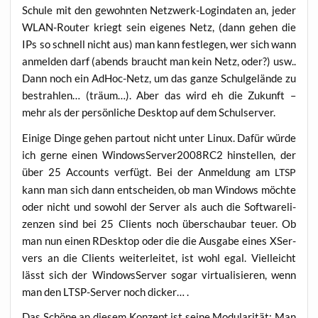
Schu­le mit den gewohn­ten Netz­werk-Log­in­da­ten an, jeder
WLAN-Rou­ter kriegt sein eige­nes Netz, (dann gehen die
IPs so schnell nicht aus) man kann fest­le­gen, wer sich wann
anmel­den darf (abends braucht man kein Netz, oder?) usw..
Dann noch ein AdHoc-Netz, um das gan­ze Schul­ge­län­de zu
bestrah­len… (träum…). Aber das wird eh die Zukunft –
mehr als der per­sön­li­che Desk­top auf dem Schulserver.
Eini­ge Din­ge gehen par­tout nicht unter Linux. Dafür wür­de
ich ger­ne einen WindowsServer2008RC2 hin­stel­len, der
über 25 Accounts ver­fügt. Bei der Anmel­dung am
LTSP
kann man sich dann ent­schei­den, ob man Win­dows möch­te
oder nicht und sowohl der Ser­ver als auch die Soft­ware­li­
zen­zen sind bei 25 Cli­ents noch über­schau­bar teu­er. Ob
man nun einen RDesk­top oder die die Aus­ga­be eines XSer­
vers an die Cli­ents wei­ter­lei­tet, ist wohl egal. Viel­leicht
lässt sich der Win­dows­Ser­ver sogar vir­tua­li­sie­ren, wenn
man den LTSP-Ser­ver noch dicker… .
Das Schö­ne an die­sem Kon­zept ist sei­ne Modu­la­ri­tät: Man