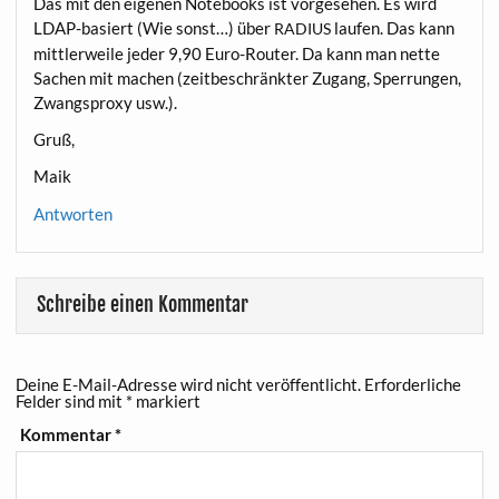
Das mit den eige­nen Note­books ist vor­ge­se­hen. Es wird
LDAP-basiert (Wie sonst…) über
lau­fen. Das kann
RADIUS
mitt­ler­wei­le jeder 9,90 Euro-Rou­ter. Da kann man net­te
Sachen mit machen (zeit­be­schränk­ter Zugang, Sper­run­gen,
Zwangs­pro­xy usw.).
Gruß,
Maik
Antworten
Schreibe einen Kommentar
Deine E-Mail-Adresse wird nicht veröffentlicht.
Erforderliche
Felder sind mit
*
markiert
Kommentar
*