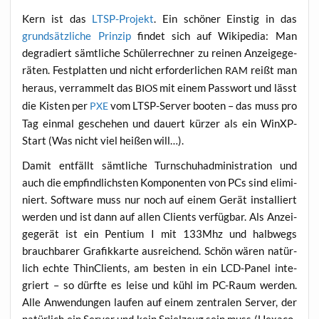
Kern ist das
LTSP-Pro­jekt
. Ein schö­ner Eins­tig in das
grund­sätz­li­che Prin­zip
fin­det sich auf Wiki­pe­dia: Man
degra­diert sämt­li­che Schü­ler­rech­ner zu rei­nen Anzei­ge­ge­
rä­ten. Fest­plat­ten und nicht erfor­der­li­chen
reißt man
RAM
her­aus, ver­ram­melt das
mit einem Pass­wort und lässt
BIOS
die Kis­ten per
vom LTSP-Ser­ver boo­ten – das muss pro
PXE
Tag ein­mal gesche­hen und dau­ert kür­zer als ein WinXP-
Start (Was nicht viel hei­ßen will…).
Damit ent­fällt sämt­li­che Turn­schuh­ad­mi­nis­tra­ti­on und
auch die emp­find­lichs­ten Kom­po­nen­ten von PCs sind eli­mi­
niert. Soft­ware muss nur noch auf einem Gerät instal­liert
wer­den und ist dann auf allen Cli­ents ver­füg­bar. Als Anzei­
ge­ge­rät ist ein Pen­ti­um I mit 133Mhz und halb­wegs
brauch­ba­rer Gra­fik­kar­te aus­rei­chend. Schön wären natür­
lich ech­te Thin­Cli­ents, am bes­ten in ein LCD-Panel inte­
griert – so dürf­te es lei­se und kühl im PC-Raum wer­den.
Alle Anwen­dun­gen lau­fen auf einem zen­tra­len Ser­ver, der