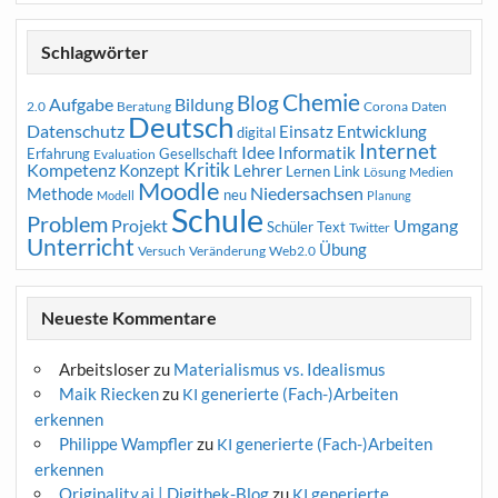
Schlagwörter
Chemie
Blog
Aufgabe
Bildung
2.0
Beratung
Corona
Daten
Deutsch
Datenschutz
Entwicklung
Einsatz
digital
Internet
Idee
Informatik
Erfahrung
Gesellschaft
Evaluation
Kritik
Kompetenz
Konzept
Lehrer
Lernen
Link
Medien
Lösung
Moodle
Niedersachsen
Methode
neu
Modell
Planung
Schule
Problem
Projekt
Umgang
Schüler
Text
Twitter
Unterricht
Übung
Versuch
Web2.0
Veränderung
Neueste Kommentare
Arbeitsloser
zu
Materialismus vs. Idealismus
Maik Riecken
zu
generierte (Fach-)Arbeiten
KI
erkennen
Philippe Wampfler
zu
generierte (Fach-)Arbeiten
KI
erkennen
Originality.ai | Digithek-Blog
zu
generierte
KI