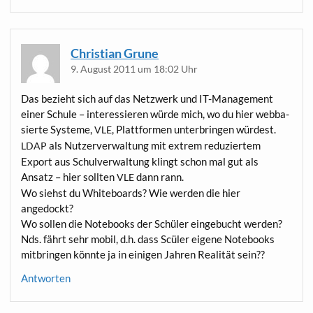
Christian Grune
9. August 2011 um 18:02 Uhr
Das bezieht sich auf das Netz­werk und IT-Manage­ment
einer Schu­le – inter­es­sie­ren wür­de mich, wo du hier web­ba­
sier­te Sys­te­me,
, Platt­for­men unter­brin­gen wür­dest.
VLE
als Nut­zer­ver­wal­tung mit extrem redu­zier­tem
LDAP
Export aus Schul­ver­wal­tung klingt schon mal gut als
Ansatz – hier soll­ten
dann rann.
VLE
Wo siehst du White­boards? Wie wer­den die hier
angedockt?
Wo sol­len die Note­books der Schü­ler ein­ge­bucht wer­den?
Nds. fährt sehr mobil, d.h. dass Scü­ler eige­ne Note­books
mit­brin­gen könn­te ja in eini­gen Jah­ren Rea­li­tät sein??
Antworten