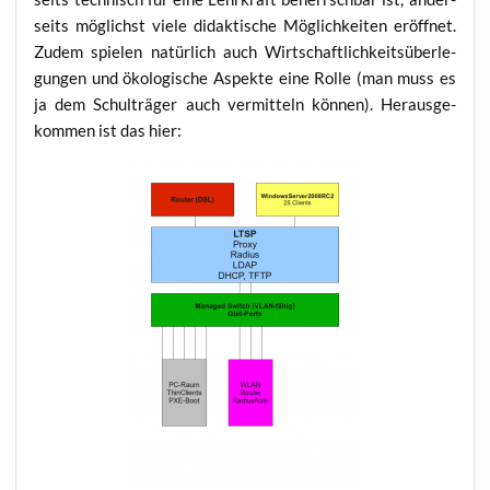
seits mög­lichst vie­le didak­ti­sche Mög­lich­kei­ten eröff­net.
Zudem spie­len natür­lich auch Wirt­schaft­lich­keits­über­le­
gun­gen und öko­lo­gi­sche Aspek­te eine Rol­le (man muss es
ja dem Schul­trä­ger auch ver­mit­teln kön­nen). Her­aus­ge­
kom­men ist das hier: