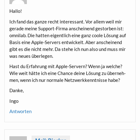
Hal­lo!
Ich fand das gan­ze recht inter­es­sant. Vor allem weil mir
gera­de mei­ne Sup­port-Fir­ma anschei­nend gestor­ben ist:
omni­lab. Die hat­ten eigent­lich eine ganz coo­le Lösung auf
Basis eine Apple-Ser­vers ent­wi­ckelt. Aber anschei­nend
gibt es die nicht mehr. Da ste­he ich nun also und muss mir
was neu­es überlegen.
Hast du Erfah­rung mit Apple-Ser­vern? Wenn ja wel­che?
Wie weit hät­te ich eine Chan­ce dei­ne Lösung zu über­neh­
men, wenn ich nur nor­ma­le Netz­werk­kennt­nis­se habe?
Dan­ke,
Ingo
Antworten