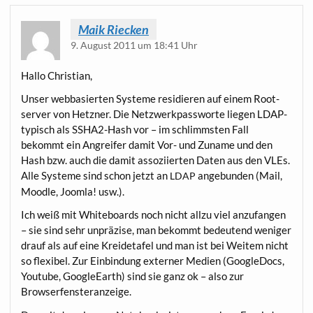
Maik Riecken
9. August 2011 um 18:41 Uhr
Hal­lo Christian,
Unser web­ba­sier­ten Sys­te­me resi­die­ren auf einem Root­
ser­ver von Hetz­ner. Die Netz­werk­pass­wor­te lie­gen LDAP-
typisch als SSHA2-Hash vor – im schlimms­ten Fall
bekommt ein Angrei­fer damit Vor- und Zuna­me und den
Hash bzw. auch die damit asso­zi­ier­ten Daten aus den VLEs.
Alle Sys­te­me sind schon jetzt an
ange­bun­den (Mail,
LDAP
Mood­le, Joom­la! usw.).
Ich weiß mit White­boards noch nicht all­zu viel anzu­fan­gen
– sie sind sehr unprä­zi­se, man bekommt bedeu­tend weni­ger
drauf als auf eine Krei­de­ta­fel und man ist bei Wei­tem nicht
so fle­xi­bel. Zur Ein­bin­dung exter­ner Medi­en (Goo­g­le­Docs,
You­tube, Goo­g­leE­arth) sind sie ganz ok – also zur
Browserfensteranzeige.