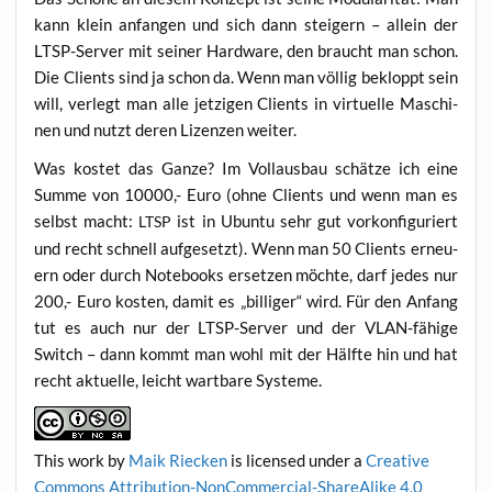
kann klein anfan­gen und sich dann stei­gern – allein der
LTSP-Ser­ver mit sei­ner Hard­ware, den braucht man schon.
Die Cli­ents sind ja schon da. Wenn man völ­lig bekloppt sein
will, ver­legt man alle jet­zi­gen Cli­ents in vir­tu­el­le Maschi­
nen und nutzt deren Lizen­zen weiter.
Was kos­tet das Gan­ze? Im Voll­aus­bau schät­ze ich eine
Sum­me von 10000,- Euro (ohne Cli­ents und wenn man es
selbst macht:
ist in Ubun­tu sehr gut vor­kon­fi­gu­riert
LTSP
und recht schnell auf­ge­setzt). Wenn man 50 Cli­ents erneu­
ern oder durch Note­books erset­zen möch­te, darf jedes nur
200,- Euro kos­ten, damit es „bil­li­ger“ wird. Für den Anfang
tut es auch nur der LTSP-Ser­ver und der VLAN-fähi­ge
Switch – dann kommt man wohl mit der Hälf­te hin und hat
recht aktu­el­le, leicht wart­ba­re Systeme.
This work
by
Maik Riecken
is licen­sed under a
Crea­ti­ve
Com­mons Attri­bu­ti­on-Non­Com­mer­cial-ShareA­li­ke 4.0