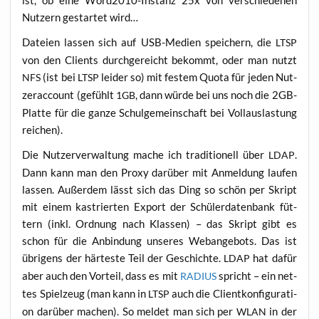
Nut­zern gestar­tet wird…
Datei­en las­sen sich auf USB-Medi­en spei­chern, die
LTSP
von den Cli­ents durch­ge­reicht bekommt, oder man nutzt
(ist bei
lei­der so) mit fes­tem Quo­ta für jeden Nut­
NFS
LTSP
zer­ac­count (gefühlt
, dann wür­de bei uns noch die 2GB-
1GB
Plat­te für die gan­ze Schul­ge­mein­schaft bei Voll­aus­las­tung
reichen).
Die Nut­zer­ver­wal­tung mache ich tra­di­tio­nell über
.
LDAP
Dann kann man den Pro­xy dar­über mit Anmel­dung lau­fen
las­sen. Außer­dem lässt sich das Ding so schön per Skript
mit einem kas­trier­ten Export der Schü­ler­da­ten­bank füt­
tern (inkl. Ord­nung nach Klas­sen) – das Skript gibt es
schon für die Anbin­dung unse­res Web­an­ge­bots. Das ist
übri­gens der här­tes­te Teil der Geschich­te.
hat dafür
LDAP
aber auch den Vor­teil, dass es mit
spricht – ein net­
RADIUS
tes Spiel­zeug (man kann in
auch die Cli­ent­kon­fi­gu­ra­ti­
LTSP
on dar­über machen). So mel­det man sich per
in der
WLAN