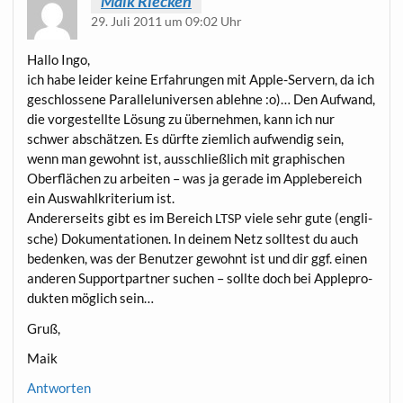
Maik Riecken
29. Juli 2011 um 09:02 Uhr
Hal­lo Ingo,
ich habe lei­der kei­ne Erfah­run­gen mit Apple-Ser­vern, da ich
geschlos­se­ne Par­al­lel­uni­ver­sen ableh­ne :o)… Den Auf­wand,
die vor­ge­stell­te Lösung zu über­neh­men, kann ich nur
schwer abschät­zen. Es dürf­te ziem­lich auf­wen­dig sein,
wenn man gewohnt ist, aus­schließ­lich mit gra­phi­schen
Ober­flä­chen zu arbei­ten – was ja gera­de im App­le­be­reich
ein Aus­wahl­kri­te­ri­um ist.
Ande­rer­seits gibt es im Bereich
vie­le sehr gute (eng­li­
LTSP
sche) Doku­men­ta­tio­nen. In dei­nem Netz soll­test du auch
beden­ken, was der Benut­zer gewohnt ist und dir ggf. einen
ande­ren Sup­port­part­ner suchen – soll­te doch bei App­le­pro­
duk­ten mög­lich sein…
Gruß,
Maik
Antworten