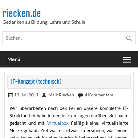
Skip
to
riecken.de
content
Gedanken zu Bildung, Lehre und Schule
Menü
IT-Konzept (technisch)
13. Juli 2011
Maik Riecken
4 Kommentare
Wir über­ar­bei­ten nach den Feri­en unse­re kom­plet­te IT-
Struk­tur. Ich habe in den letz­ten Tagen dar­über viel nach­
ge­dacht und mit
Vir­tu­al­box
flei­ßig klei­ne, vir­tua­li­sier­te
Net­ze gebaut. Ziel war es, etwas zu ersin­nen, was einer­
seits tech­nisch für eine Lehr­kraft beherrsch­bar ist, ander­