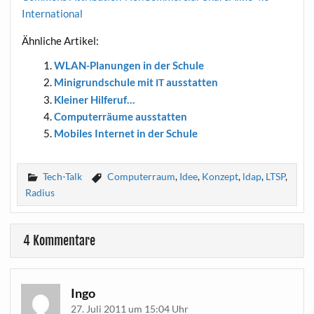
International
Ähn­li­che Artikel:
WLAN-Pla­nun­gen in der Schule
Mini­grund­schu­le mit
ausstatten
IT
Klei­ner Hilferuf…
Com­pu­ter­räu­me ausstatten
Mobi­les Inter­net in der Schule
Tech-Talk
Computerraum
,
Idee
,
Konzept
,
ldap
,
LTSP
,
Radius
4 Kommentare
Ingo
27. Juli 2011 um 15:04 Uhr