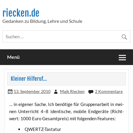
Skip
to
riecken.de
content
Gedanken zu Bildung, Lehre und Schule
Menü
Kleiner Hilferuf…
13. September 2010
Maik Riecken
2 Kommentare
… in eige­ner Sache. Ich benö­ti­ge für Grup­pen­ar­beit in mei­
nen Unter­richt 4–8 iden­ti­sche, mobi­le End­ge­rä­te (Richt­
wert: 1000 Euro Gesamt­preis) mit fol­gen­den Features:
QWERTZ-Tas­ta­tur