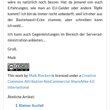
wäre es natür­lich noch bes­ser. Hat da jemand von euch
Erfah­run­gen, wie man an EU-Gel­der oder ande­re Töp­fe
kommt? Ich bin da immer recht unbe­darft, weil ich eher aus
der Bas­tel­wastl-Ecke stam­me, aber schrei­ben kann
ich wohl…
Ich kann auch Gegen­leis­tun­gen im Bereich der Ser­ver­ad­
mi­nis­tra­ti­on anbieten…
Gruß,
Maik
This work
by
Maik Riecken
is licen­sed under a
Crea­ti­ve
Com­mons Attri­bu­ti­on-Non­Com­mer­cial-ShareA­li­ke 4.0
International
Ähn­li­che Artikel:
Klei­ner Ausfall