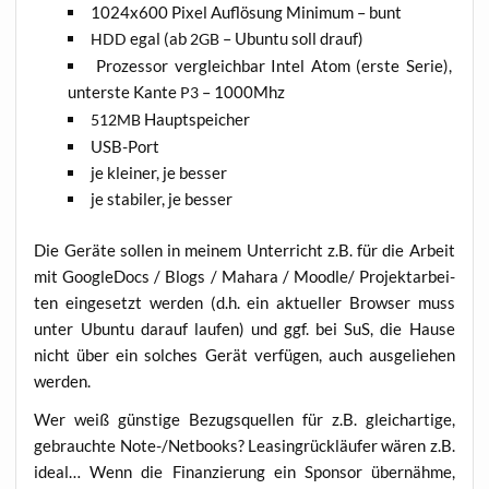
1024x600 Pixel Auf­lö­sung Mini­mum – bunt
egal (ab
– Ubun­tu soll drauf)
HDD
2GB
Pro­zes­sor ver­gleich­bar Intel Atom (ers­te Serie),
unters­te Kan­te
– 1000Mhz
P3
Haupt­spei­cher
512MB
USB-Port
je klei­ner, je besser
je sta­bi­ler, je besser
Die Gerä­te sol­len in mei­nem Unter­richt z.B. für die Arbeit
mit Goo­g­le­Docs / Blogs / Maha­ra / Moodle/ Pro­jekt­ar­bei­
ten ein­ge­setzt wer­den (d.h. ein aktu­el­ler Brow­ser muss
unter Ubun­tu dar­auf lau­fen) und ggf. bei SuS, die Hau­se
nicht über ein sol­ches Gerät ver­fü­gen, auch aus­ge­lie­hen
werden.
Wer weiß güns­ti­ge Bezugs­quel­len für z.B. gleich­ar­ti­ge,
gebrauch­te Note-/Net­books? Lea­sing­rück­läu­fer wären z.B.
ide­al… Wenn die Finan­zie­rung ein Spon­sor über­näh­me,