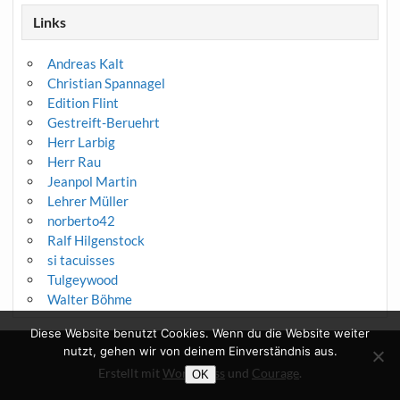
Links
Andreas Kalt
Christian Spannagel
Edition Flint
Gestreift-Beruehrt
Herr Larbig
Herr Rau
Jeanpol Martin
Lehrer Müller
norberto42
Ralf Hilgenstock
si tacuisses
Tulgeywood
Walter Böhme
Diese Website benutzt Cookies. Wenn du die Website weiter
nutzt, gehen wir von deinem Einverständnis aus.
Erstellt mit
WordPress
und
Courage
.
OK