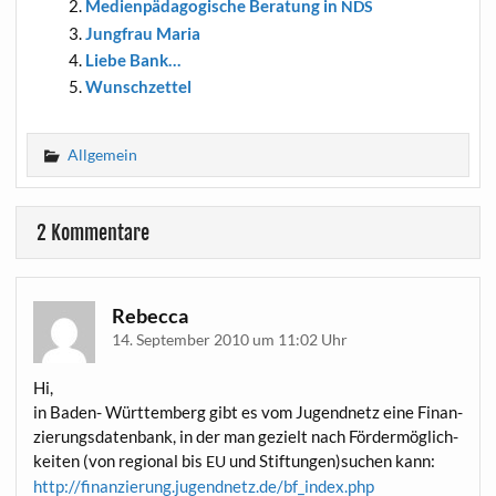
Medi­en­päd­ago­gi­sche Bera­tung in
NDS
Jung­frau Maria
Lie­be Bank…
Wunsch­zet­tel
Allgemein
2 Kommentare
Rebecca
14. September 2010 um 11:02 Uhr
Hi,
in Baden- Würt­tem­berg gibt es vom Jugend­netz eine Finan­
zie­rungs­da­ten­bank, in der man gezielt nach För­der­mög­lich­
kei­ten (von regio­nal bis
und Stiftungen)suchen kann:
EU
http://finanzierung.jugendnetz.de/bf_index.php