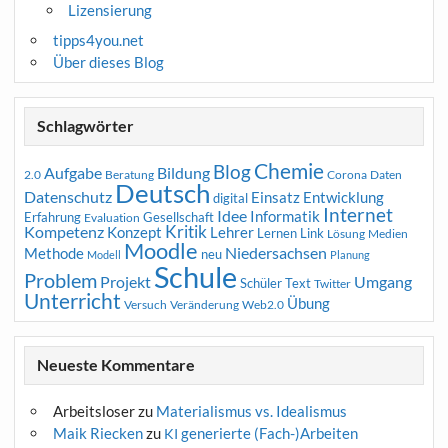
Lizensierung
tipps4you.net
Über dieses Blog
Schlagwörter
Chemie
Blog
Aufgabe
Bildung
2.0
Beratung
Corona
Daten
Deutsch
Datenschutz
Entwicklung
Einsatz
digital
Internet
Idee
Informatik
Erfahrung
Gesellschaft
Evaluation
Kritik
Kompetenz
Konzept
Lehrer
Lernen
Link
Medien
Lösung
Moodle
Niedersachsen
Methode
neu
Modell
Planung
Schule
Problem
Projekt
Umgang
Schüler
Text
Twitter
Unterricht
Übung
Versuch
Web2.0
Veränderung
Neueste Kommentare
Arbeitsloser
zu
Materialismus vs. Idealismus
Maik Riecken
zu
generierte (Fach-)Arbeiten
KI