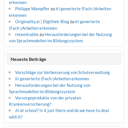
erkennen
Philippe Wampfler
zu
generierte (Fach-)Arbeiten
KI
erkennen
Originality.ai | Digithek-Blog
zu
generierte
KI
(Fach-)Arbeiten erkennen
retemirabile
zu
Herausforderungen bei der Nutzung
von Sprachmodellen im Bildungssystem
Neueste Beiträge
Vorschläge zur Verbesserung von Schulverwaltung
generierte (Fach-)Arbeiten erkennen
KI
Herausforderungen bei der Nutzung von
Sprachmodellen im Bildungssystem
Vorsorgeprodukte von der privaten
Krankenversicherung?
at school? Is it just there and do we have to deal
AI
with it?