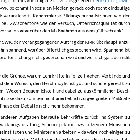
lä­ge bereits vor eini­ger Zeit vor­aus­ge­se­hen:
Lehr­kräf­te gewin­
bekommt in sozia­len Medi­en gera­de doch recht ein­deu­ti­ge
SWK
ark ver­un­si­chert. Renom­mier­te Bildungsjournalist:innen wie der
bei. Zwi­schen­tö­ne wie der Ver­such, Unter­richts­qua­li­tät durch
en, ver­hal­len gegen­über den Maß­nah­men aus dem „Gift­schrank“.
er
, den vor­an­ge­gan­ge­nen Auf­trag der
über­haupt anzu­
SWK
KMK
sehr span­nend, wor­über öffent­lich gespro­chen wird. Span­nend ist
öf­fent­li­chung nicht gespro­chen wird und wer sich gera­de nicht
 die Grün­de, war­um Lehr­kräf­te in Teil­zeit gehen. Ver­bän­de und
nd dem Wunsch, den Beruf mög­lichst gut und schü­ler­ge­recht zu
ten: Wegen Bequem­lich­keit und dabei zu aus­kömm­li­cher Besol­
t­nis­se dazu könn­ten nicht uner­heb­lich zu geeig­ne­ten Maß­nah­
ser Pha­se der Debat­te nicht mehr bekommen.
 ande­ren Auf­ga­ben betrau­te Lehr­kräf­te zurück ins Sys­tem zu
­wick­lungs­be­ra­tung, Schul­in­spek­ti­on bzw. all­ge­mein Men­schen
s­in­sti­tu­ten und Minis­te­ri­en arbei­ten – da wäre noch eini­ges zu
Schwä­chung des Mit­tel­baus des Schul­sys­tems, die schon seit Jah­