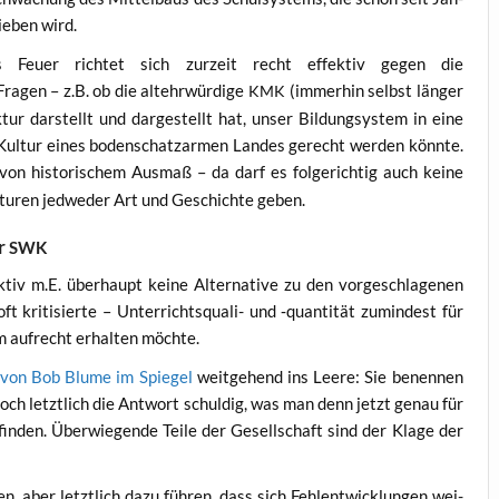
ie­ben wird.
das Feu­er rich­tet sich zur­zeit recht effek­tiv gegen die
­gen – z.B. ob die alt­ehr­wür­di­ge
(immer­hin selbst län­ger
KMK
­tur dar­stellt und dar­ge­stellt hat, unser Bil­dung­s­ys­tem in eine
 Kul­tur eines boden­schatz­ar­men Lan­des gerecht wer­den könn­te.
on his­to­ri­schem Aus­maß – da darf es fol­ge­rich­tig auch kei­ne
k­tu­ren jed­we­der Art und Geschich­te geben.
er
SWK
iv m.E. über­haupt kei­ne Alter­na­ti­ve zu den vor­ge­schla­ge­nen
kri­ti­sier­te – Unter­richts­qua­li- und ‑quan­ti­tät zumin­dest für
m auf­recht erhal­ten möchte.
von Bob Blu­me im Spie­gel
weit­ge­hend ins Lee­re: Sie benen­nen
edoch letzt­lich die Ant­wort schul­dig, was man denn jetzt genau für
n­den. Über­wie­gen­de Tei­le der Gesell­schaft sind der Kla­ge der
n, aber letzt­lich dazu füh­ren, dass sich Fehl­ent­wick­lun­gen wei­