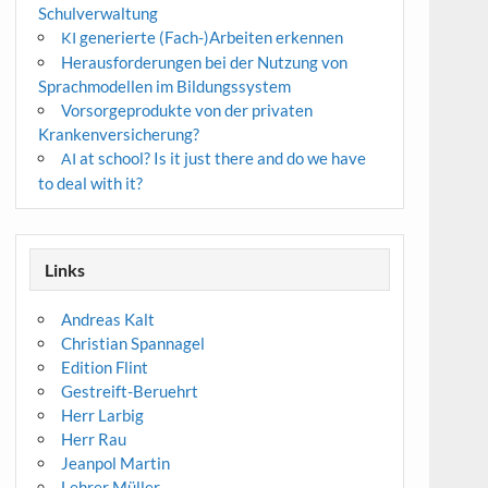
Schulverwaltung
generierte (Fach-)Arbeiten erkennen
KI
Herausforderungen bei der Nutzung von
Sprachmodellen im Bildungssystem
Vorsorgeprodukte von der privaten
Krankenversicherung?
at school? Is it just there and do we have
AI
to deal with it?
Links
Andreas Kalt
Christian Spannagel
Edition Flint
Gestreift-Beruehrt
Herr Larbig
Herr Rau
Jeanpol Martin
Lehrer Müller