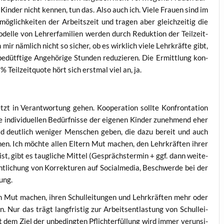
r Kin­der nicht ken­nen, tun das. Also auch ich. Vie­le Frau­en sind im
mög­lich­kei­ten der Arbeits­zeit und tra­gen aber gleich­zei­tig die
­del­le von Lehr­erfa­mi­li­en wer­den durch Reduk­ti­on der Teil­zeit­
 mir näm­lich nicht so sicher, ob es wirk­lich vie­le Lehr­kräf­te gibt,
­dütf­ti­ge Ange­hö­ri­ge Stun­den redu­zie­ren. Die Ermitt­lung kon­
 Teil­zeit­quo­te hört sich erst­mal viel an, ja.
t in Ver­ant­wor­tung gehen. Koope­ra­ti­on soll­te Kon­fron­ta­ti­on
indi­vi­du­el­len Bedürf­nis­se der eige­nen Kin­der zuneh­mend eher
ald deut­lich weni­ger Men­schen geben, die dazu bereit und auch
­ge­hen. Ich möch­te allen Eltern Mut machen, den Lehr­kräf­ten ihrer
st, gibt es taug­li­che Mit­tel (Gesprächs­ter­min + ggf. dann wei­te­
fent­li­chung von Kor­rek­tu­ren auf Social­me­dia, Beschwer­de bei der
nung.
i­en Mut machen, ihren Schul­lei­tun­gen und Lehr­kräf­ten mehr oder
n. Nur das trägt lang­fris­tig zur Arbeits­ent­las­tung von Schul­lei­
 dem Ziel der unbe­ding­ten Pflicht­er­fül­lung wird immer ver­un­si­