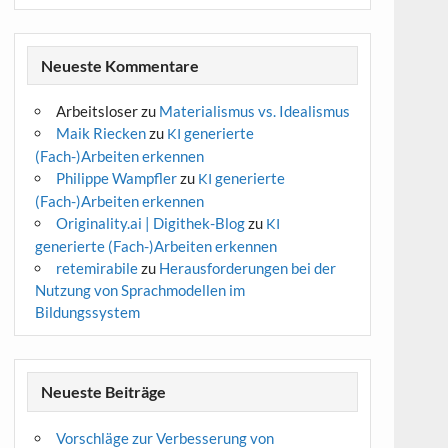
Neueste Kommentare
Arbeitsloser
zu
Materialismus vs. Idealismus
Maik Riecken
zu
generierte
KI
(Fach-)Arbeiten erkennen
Philippe Wampfler
zu
generierte
KI
(Fach-)Arbeiten erkennen
Originality.ai | Digithek-Blog
zu
KI
generierte (Fach-)Arbeiten erkennen
retemirabile
zu
Herausforderungen bei der
Nutzung von Sprachmodellen im
Bildungssystem
Neueste Beiträge
Vorschläge zur Verbesserung von