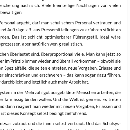
­che­rung nach sich. Vie­le klein­tei­li­ge Nach­fra­gen von vie­len
t bewältigen.
er­so­nal angeht, darf man schu­li­schem Per­so­nal ver­trau­en und
und Auf­trä­ge z.B. aus Pres­se­mit­tei­lun­gen zu erfah­ren stärkt an
­den. Das ist schlicht opti­mier­ba­rer Füh­rungs­stil. Ide­al wäre
­pro­zes­sen, aber natür­lich wenig realistisch.
n über­las­tet sind, über­pro­por­tio­nal vie­le. Man kann jetzt so
eh­ler im Prin­zip immer wie­der und über­all vor­kom­men – obwohl sie
 Spe­zi­al­fäl­le, die sel­ten ein­tre­ten, neue Vor­ga­ben, Erlas­se und
aller ein­schrän­ken und erschwe­ren – das kann sogar dazu füh­ren,
durch­blickt und letzt­lich auch mehr Arbeit hat.
s­tem in der Mehr­zahl gut aus­ge­bil­de­te Men­schen arbei­ten, die
r fahr­läs­sig bin­den wol­len. Und die Welt ist gemein: Es tre­ten
Und dann reagiert man wie­der mit neu­en Vor­ga­ben, Erlas­sen und
t ist die­ses Kon­zept selbst bedingt zielführend.
 etwas zutraut und die ihnen selbst ver­traut. Und das Schul­sys­