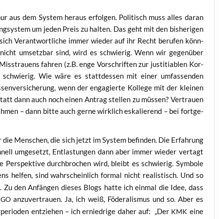
n nur aus dem Sys­tem her­aus erfol­gen. Poli­tisch muss alles dar­an
ng­s­ys­tem um jeden Preis zu hal­ten. Das geht mit den bis­he­ri­gen
sich Ver­ant­wort­li­che immer wie­der auf ihr Recht beru­fen könn­
ch nicht umsetz­bar sind, wird es schwie­rig. Wenn wir gegen­über
ss­trau­ens fah­ren (z.B. enge Vor­schrif­ten zur jus­ti­tia­blen Kor­
s schwie­rig. Wie wäre es statt­des­sen mit einer umfas­sen­den
sen­ver­si­che­rung, wenn der enga­gier­te Kol­le­ge mit der klei­nen
att dann auch noch einen Antrag stel­len zu müs­sen? Ver­trau­en
h­men – dann bit­te auch ger­ne wirk­lich eska­lie­rend – bei fort­ge­
für die Men­schen, die sich jetzt im Sys­tem befin­den. Die Erfah­rung
chnell umge­setzt, Ent­las­tun­gen dann aber immer wie­der ver­tagt
 Per­spek­ti­ve durch­bro­chen wird, bleibt es schwie­rig. Sym­bo­le
hel­fen, sind wahr­schein­lich for­mal nicht rea­lis­tisch. Und so
ht. Zu den Anfän­gen die­ses Blogs hat­te ich ein­mal die Idee, dass
anzu­ver­trau­en. Ja, ich weiß, Föde­ra­lis­mus und so. Aber es
NGO
­pe­ri­oden ent­zie­hen – ich ernied­ri­ge daher auf: „Der
eine
KMK