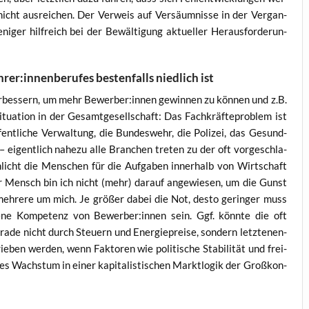
nicht aus­rei­chen. Der Ver­weis auf Ver­säum­nis­se in der Ver­gan­
i­ger hilf­reich bei der Bewäl­ti­gung aktu­el­ler Her­aus­for­de­run­
rer:innenberufes bestenfalls niedlich ist
r­bes­sern, um mehr Bewerber:innen gewin­nen zu kön­nen und z.B.
itua­ti­on in der Gesamt­ge­sell­schaft: Das Fach­kräf­te­pro­blem ist
fent­li­che Ver­wal­tung, die Bun­des­wehr, die Poli­zei, das Gesund­
e – eigent­lich nahe­zu alle Bran­chen tre­ten zu der oft vor­ge­schla­
schlicht die Men­schen für die Auf­ga­ben inner­halb von Wirt­schaft
n­ger Mensch bin ich nicht (mehr) dar­auf ange­wie­sen, um die Gunst
eh­re­re um mich. Je grö­ßer dabei die Not, des­to gerin­ger muss
eige­ne Kom­pe­tenz von Bewerber:innen sein. Ggf. könn­te die oft
ra­de nicht durch Steu­ern und Ener­gie­prei­se, son­dern letz­ten­en­
e­ben wer­den, wenn Fak­to­ren wie poli­ti­sche Sta­bi­li­tät und frei­
n­des Wachs­tum in einer kapi­ta­lis­ti­schen Markt­lo­gik der Groß­kon­