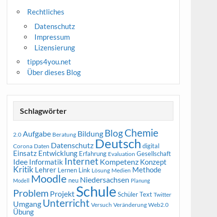
Rechtliches
Datenschutz
Impressum
Lizensierung
tipps4you.net
Über dieses Blog
Schlagwörter
Chemie
Blog
Aufgabe
Bildung
2.0
Beratung
Deutsch
Datenschutz
digital
Corona
Daten
Entwicklung
Einsatz
Erfahrung
Gesellschaft
Evaluation
Internet
Idee
Informatik
Kompetenz
Konzept
Kritik
Methode
Lehrer
Lernen
Link
Medien
Lösung
Moodle
Niedersachsen
neu
Modell
Planung
Schule
Problem
Projekt
Schüler
Text
Twitter
Unterricht
Umgang
Versuch
Web2.0
Veränderung
Übung