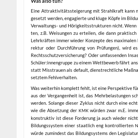
Was also tun?
Eine Attrak­ti­vi­täts­stei­ge­rung mit Strahl­kraft kan
gesetzt wer­den, enga­gier­te und klu­ge Köp­fe im Bil­du
Ver­wal­tungs- und Hörig­keits­struk­tu­ren nicht. Wenn 
ten, z.B. Wei­sun­gen zu ertei­len, die dann prak­tis
Lehr­kräf­ten immer wie­der Kon­zep­te des maxi­ma­len Mi
rek­tur oder Durch­füh­rung von Prü­fun­gen), wird e
Rechts­schutz­ver­si­che­rung? Oder umfas­sen­den Insas­
Schüler:innengruppe zu einem Wett­be­werb fährt anst
statt Miss­trau­en als default, dienst­recht­li­che Maß­na
setz­tem Fehlverhalten.
Was wei­ter­hin kom­plett fehlt, ist eine Per­spek­ti­ve 
aus der Ver­gan­gen­heit ist, das Mehr­be­las­tun­gen s
wer­den. Solan­ge die­ser Zyklus nicht durch eine ech­te
wie die Abset­zung der
wür­den zwar m.E. immens 
KMK
kon­struk­tiv ist die­se For­de­rung ja auch wie­der nic
Bil­dungs­sys­tem einer staat­lich eng kon­trol­lier­ten
wür­de zumin­dest das Bil­dung­s­ys­tems den Legis­la­tur