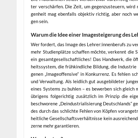
ter ver­schär­fen. Die Zeit, um gegen­zu­steu­ern, wird 
gen­heit mag eben­falls objek­tiv rich­tig, aber noch wen
gen sein.
Warum die Idee einer Imagesteigerung des Leh
Wer for­dert, das Image des Lehrer:innenberufs zu ve
mehr Stu­di­en­plät­ze schaf­fen möch­te, ver­kennt die S
ein gesamt­ge­sell­schaft­li­ches! Das Hand­werk, die öf
heits­sys­tem, die früh­kind­li­che Bil­dung, die Indus­tri
ge­nen „Image­of­fen­si­ve“ in Kon­kur­renz. Es feh­len 
und Ver­wal­tung. Als leid­lich gut aus­ge­bil­de­ter ju
eines Sys­tems zu buh­len – es bewer­ben sich gleich m
übri­gens fol­ge­rich­tig zusätz­lich im Prin­zip die 
beschwo­re­ne „Deindus­tria­li­sie­rung Deutsch­lands“ ge
des durch das schlich­te Feh­len von Köp­fen vor­an­ge­tri
heit­li­che Gesell­schafts­ver­hält­nis­se kein aus­rei­che
zer­ne mehr garantieren.