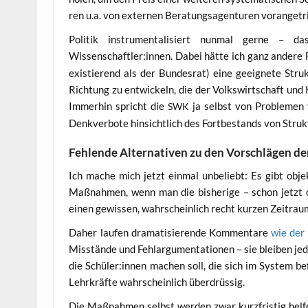
ren u.a. von exter­nen Bera­tungs­agen­tu­ren vor­an­ge­tr
Poli­tik instru­men­ta­li­siert nun­mal ger­ne – 
Wissenschaftler:innen. Dabei hät­te ich ganz ande­re Fra
exis­tie­rend als der Bun­des­rat) eine geeig­ne­te Struk
Rich­tung zu ent­wi­ckeln, die der Volks­wirt­schaft und
Immer­hin spricht die
ja selbst von Pro­ble­men v
SWK
Denk­ver­bo­te hin­sicht­lich des Fort­be­stands von Stru
Fehlende Alternativen zu den Vorschlägen d
Ich mache mich jetzt ein­mal unbe­liebt: Es gibt objek­t
Maß­nah­men, wenn man die bis­he­ri­ge – schon jetzt oft 
einen gewis­sen, wahr­schein­lich recht kur­zen Zeit­rau
Daher lau­fen dra­ma­ti­sie­ren­de Kom­men­ta­re
wie der 
Misstän­de und Fehl­ar­gu­men­ta­tio­nen – sie blei­ben j
die Schüler:innen machen soll, die sich im Sys­tem befi
Lehr­kräf­te wahr­schein­lich überdrüssig.
Die Maß­nah­men selbst wer­den zwar kurz­fris­tig hel­fe