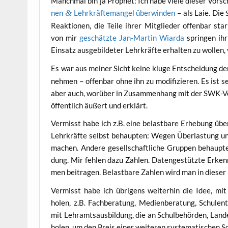
Manch­mal bin ja Pro­phet: Ich habe vie­le die­ser Vor­sch
nen
&
Lehr­kräf­te­man­gel über­win­den
– als Laie. Die
Reak­tio­nen, die Tei­le ihrer Mit­glie­der offen­bar st
von mir
geschätz­te Jan-Mar­tin Wiar­da
sprin­gen ihr 
Ein­satz aus­ge­bil­de­ter Lehr­kräf­te erhal­ten zu wol­l
Es war aus mei­ner Sicht kei­ne klu­ge Ent­schei­dung d
neh­men – offen­bar ohne ihn zu modi­fi­zie­ren. Es ist 
aber auch, wor­über in Zusam­men­hang mit der SWK-Ver­
öffent­lich äußert und erklärt.
Ver­misst habe ich z.B. eine belast­ba­re Erhe­bung über
Lehr­kräf­te selbst behaup­ten: Wegen Über­las­tung u
machen. Ande­re gesell­schaft­li­che Grup­pen behaup­
dung. Mir feh­len dazu Zah­len. Daten­ge­stütz­te Erkenn
men bei­tra­gen. Belast­ba­re Zah­len wird man in die­
Ver­misst habe ich übri­gens wei­ter­hin die Idee, mit
holen, z.B. Fach­be­ra­tung, Medi­en­be­ra­tung, Schul­ent
mit Lehr­amts­aus­bil­dung, die an Schul­be­hör­den, Lan­de
holen, um den Preis einer wei­te­ren sys­te­ma­ti­schen 