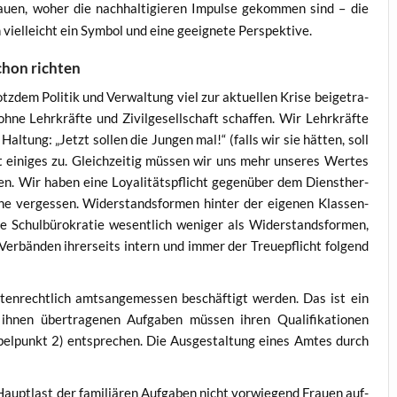
au­en, woher die nach­hal­ti­gie­ren Impul­se gekom­men sind – die
n viel­leicht ein Sym­bol und eine geeig­ne­te Perspektive.
schon richten
em Poli­tik und Ver­wal­tung viel zur aktu­el­len Kri­se bei­getra­
ne Lehr­kräf­te und Zivil­ge­sell­schaft schaf­fen. Wir Lehr­kräf­te
l­tung: „Jetzt sol­len die Jun­gen mal!“ (falls wir sie hät­ten, soll
 eini­ges zu. Gleich­zei­tig müs­sen wir uns mehr unse­res Wer­tes
. Wir haben eine Loya­li­täts­pflicht gegen­über dem Dienst­her­
 ver­ges­sen. Wider­stands­for­men hin­ter der eige­nen Klas­sen­
ne Schul­bü­ro­kra­tie wesent­lich weni­ger als Wider­stands­for­men,
n Ver­bän­den ihrer­seits intern und immer der Treue­pflicht fol­gend
­recht­lich amts­an­ge­mes­sen beschäf­tigt wer­den. Das ist ein
ihnen über­tra­ge­nen Auf­ga­ben müs­sen ihren Qua­li­fi­ka­tio­nen
el­punkt 2) ent­spre­chen. Die Aus­ge­stal­tung eines Amtes durch
aupt­last der fami­liä­ren Auf­ga­ben nicht vor­wie­gend Frau­en auf­