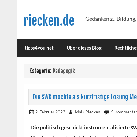
Skip
to
content
riecken.de
Gedanken zu Bildung,
tipps4you.net
Über dieses Blog
Rechtliche
Kategorie:
Pädagogik
Die
möchte als kurzfristige Lösung Meh
SWK
2. Februar 2023
Maik Riecken
5 Kommenta
Die politisch geschickt instrumentalisierte
S