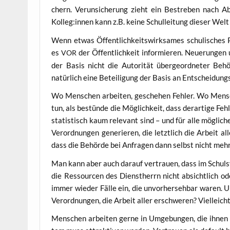
chern. Ver­un­si­che­rung zieht ein Bestre­ben nach Absi
Kolleg:innen kann z.B. kei­ne Schul­lei­tung die­ser Wel
Wenn etwas Öffent­lich­keits­wirk­sa­mes schu­li­sches P
es
der Öffent­lich­keit infor­mie­ren. Neue­run­gen 
VOR
der Basis nicht die Auto­ri­tät über­ge­ord­ne­ter Behör
natür­lich eine Betei­li­gung der Basis an Ent­schei­dungs
Wo Men­schen arbei­ten, gesche­hen Feh­ler. Wo Men­sche
tun, als bestün­de die Mög­lich­keit, dass der­ar­ti­ge F
sta­tis­tisch kaum rele­vant sind – und für alle mög­li­chen
Ver­ord­nun­gen gene­rie­ren, die letzt­lich die Arbeit 
dass die Behör­de bei Anfra­gen dann selbst nicht mehr 
Man kann aber auch dar­auf ver­trau­en, dass im Schul­sy
die Res­sour­cen des Dienst­herrn nicht absicht­lich ode
immer wie­der Fäl­le ein, die unvor­her­seh­bar waren. 
Ver­ord­nun­gen, die Arbeit aller erschwe­ren? Viel­leich
Men­schen arbei­ten ger­ne in Umge­bun­gen, die ihnen