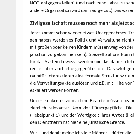
ent­ge­gen­stel­len“ (und nach zehn Jah­re zu sch
NGO
ande­re Orga­ni­sa­ti­on wird dann auf­ge­löst.) Das wäre
Zivilgesellschaft muss es noch mehr als jetzt 
Jetzt kommt schon wie­der etwas Unan­ge­neh­mes: Trotz­d
gen haben, wer­den es Poli­tik und Ver­wal­tung nicht oh
mit gro­ßen oder kei­nen Kin­dern müs­sen weg von der Ha
ja schon vor­ge­kom­men sein). Spe­zi­ell auf uns kommt
für das Sys­tem bewusst wer­den und das dann so leben
ren, er aber auch eine gegen­über uns. Das wird ger­ne
raum­tür inter­es­sie­ren eine for­ma­le Struk­tur wir ei
die Ver­wal­tungs­ak­te aus­lö­sen und z.B. mit Hil­fe vo
eska­liert wer­den können.
Um es kon­kre­ter zu machen: Beam­te müs­sen beam­ten
ziem­lich rele­van­ter Kern der Für­sor­ge­pflicht. Die 
(Hebel­punkt 1) und der Wer­tig­keit ihres Amtes (Heb
den Dienst­herrn hat hier eine juris­ti­sche Grenze.
Wir – und damit mei­ne ich vie­le Män­ner – dür­fen die H