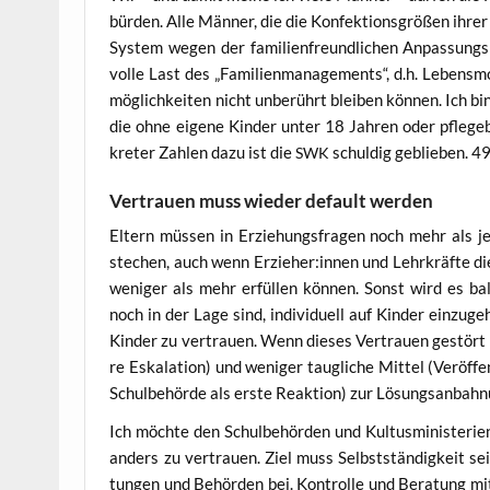
bür­den. Alle Män­ner, die die Kon­fek­ti­ons­grö­ßen ihre
Sys­tem wegen der fami­li­en­freund­li­chen Anpas­sungs­
vol­le Last des „Fami­li­en­ma­nage­ments“, d.h. Lebens­mo
mög­lich­kei­ten nicht unbe­rührt blei­ben kön­nen. Ich bin
die ohne eige­ne Kin­der unter 18 Jah­ren oder pfle­ge­be
kre­ter Zah­len dazu ist die
schul­dig geblie­ben. 49%
SWK
Vertrauen muss wieder default werden
Eltern müs­sen in Erzie­hungs­fra­gen noch mehr als jetz
ste­chen, auch wenn Erzieher:innen und Lehr­kräf­te die 
weni­ger als mehr erfül­len kön­nen. Sonst wird es b
noch in der Lage sind, indi­vi­du­ell auf Kin­der ein­zu
Kin­der zu ver­trau­en. Wenn die­ses Ver­trau­en gestört i
re Eska­la­ti­on) und weni­ger taug­li­che Mit­tel (Ver­öf­
Schul­be­hör­de als ers­te Reak­ti­on) zur Lösungsanbah
Ich möch­te den Schul­be­hör­den und Kul­tus­mi­nis­te­r
anders zu ver­trau­en. Ziel muss Selbst­stän­dig­keit sei
tun­gen und Behör­den bei. Kon­trol­le und Bera­tung mit