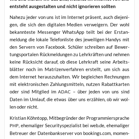
ent­steht aus­ge­stal­ten und nicht igno­rie­ren sollten
Nahe­zu jeder von uns ist im Inter­net prä­sent, auch die­je­ni­
gen, die sich den digi­ta­len Medi­en ver­wei­gern. Der wohl
bekann­tes­te Mes­sen­ger Whats­App teilt bei der Erst­an­
mel­dung die loka­le Tele­fon­lis­te des jewei­li­gen Han­dys mit
den Ser­vern von Face­book. Schü­ler schrei­ben auf Bewer­
tungs­por­ta­len Rück­mel­dun­gen zu Lehr­kräf­ten und neh­men
kei­ne Rück­sicht dar­auf, ob die­se Lehr­kraft sei­ne Arbeits­
blät­ter noch im Matri­zen­ver­fah­ren erstellt, um sich aus
dem Inter­net her­aus­zu­hal­ten. Wir beglei­chen Rech­nun­gen
mit elek­tro­ni­schen Zah­lungs­mit­teln, nut­zen Rabatt­kar­ten
oder sind Mit­glied im
– über jeden von uns sind
ADAC
Daten im Umlauf, die etwas über uns erzäh­len, ob wir wol­
len oder nicht.
Kris­ti­an Köhn­topp, Mit­be­grün­der der Pro­gram­mier­spra­che
, ehe­ma­li­ger Secu­ri­ty­spe­zia­list bei web.de, ehe­ma­li­ger
PHP
Betreu­er der Daten­bank­ser­ver von bookings.com, momen­