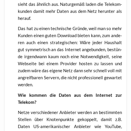
sieht das ähn­lich aus. Natur­ge­mäß laden die Tele­kom­
kun­den damit mehr Daten aus dem Netz her­un­ter als
herauf.
Das hat zu einen tech­ni­sche Grün­de, weil man so mehr
Kun­den einen guten Down­load bie­ten kann, zum ande­
ren auch einen stra­te­gi­schen: Wäre jeder Haus­halt
gut sym­me­trisch an das Inter­net ange­bun­den, bestün­
de irgend­wann kaum noch eine Not­wen­dig­keit, sei­ne
Web­sei­te bei einem Pro­vi­der hos­ten zu las­sen und
zudem wäre das eige­ne Netz dann sehr schnell voll mit
angreif­ba­ren Ser­vern, die nicht pro­fes­sio­nell gewar­tet
werden.
Wie kom­men die Daten aus dem Inter­net zur
Telekom?
Net­ze ver­schie­de­ner Anbie­ter wer­den an bestimm­ten
Stel­len über Kno­ten­punk­te gekop­pelt, damit z.B.
Daten US-ame­ri­ka­ni­scher Anbie­ter wie You­Tube,