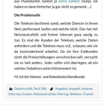
aus Pusemuckel, kannst ja
extra zah­len
! (nun­ja, sie
haben es dann hin­ter­her ja gar nicht so gemeint …).
Die Pro­ble­ma­tik
Die Tele­kom bestimmt somit, wel­che Diens­te in ihrem
Netz per­for­mant lau­fen und wel­che nicht. Das hat mit
Netz­neu­tra­li­tät und frei­em Inter­net ganz wenig zu
tun. Es sind die Kun­den der Tele­kom, wel­che Daten
anfor­dern und die Tele­kom muss m.E. schau­en, wie sie
da kos­ten­de­ckend arbei­tet. Da sie ihre End­kun­den
nicht die Preis­er­hö­hun­gen ver­schre­cken will, ver­sucht
sie es halt anders. Jeder soll­te sich über­le­gen, ob ein
sol­ches Gebah­ren unter­stüt­zens­wert ist.
: Ich bin Hetz­ner- und Kabeldeutschlandkunde.
PS
Gesellschaft
,
Tech-Talk
Angebot
,
doppelt
,
hetzner
,
Internet
,
Kosten
,
Netzneutralität
,
Peering
,
Telekom
,
Transit