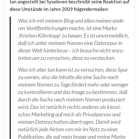
tan ange­stellt bei Syse­le­ven beschreibt sei­ne Reak­ti­on auf
die­se Umstän­de im Jah­re 2009 folgendermaßen:
Was ich mit mei­nem Blog und allen mei­nen ande­
ren Ver­öf­fent­li­chun­gen mache, ist eine Mar­ke
‚Kris­ti­an Köhn­topp‘ zu bau­en. Es ist unver­meid­lich,
daß ich unter mei­nem Namen eine Daten­spur in
die­ser Welt hin­ter­las­se – ich brau­che nicht anzu­
tre­ten um zu ver­su­chen, die­se zu verstecken.
Was ich aber tun kann ist zu ver­su­chen, die­se Spur
zu ownen, also die Inhal­te die eine Suche nach
mei­nem Namen zu Tage för­dert mehr oder weni­ger
zu kon­trol­lie­ren und das Image zu bestim­men, daß
durch die Suche nach mei­nem Namen pro­du­ziert
wird. Das ist natür­lich nichts ande­res als klas­si­
sches Mar­ke­ting auf mich als Pri­vat­per­son und
mei­nen Daten­schat­ten über­tra­gen. Damit wird
natür­lich jede Akti­on von mir im Netz zu einer
Publi­ka­ti­on, die auf mein Image und mei­ne Mar­ke