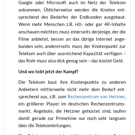
Goog­le oder Micro­soft auch im Netz der Tele­kom
ankom­men. Übli­cher­wei­se wer­den die Kno­ten ent­
spre­chend des Bedar­fes der End­kun­den aus­ge­baut.
Wenn mehr Men­schen z.B.
oder gar 4K-Inhal­te
HD-
anschau­en möch­ten, muss einer­seits der­je­ni­ge, der die
Fil­me anbie­tet, bes­ser an das übri­ge Inter­net ange­
bun­den sein, ande­rer­seits muss der Kno­ten­punkt zur
Tele­kom auch über aus­rei­chend Kapa­zi­tät ver­fü­gen –
das Rohr muss also dick genug sein – das kos­tet Geld.
Und wo tobt jetzt der Kampf?
Die Tele­kom baut ihre Kno­ten­punk­te zu ande­ren
Anbie­tern mitt­ler­wei­le nicht mehr dem Bedarf ent­
spre­chend aus, z.B. zum
Rechen­zen­trum von Hetz­ner
,
ein grö­ße­rer Play­er im deut­schen Rechen­zen­trums­
markt. Ange­bo­te, die Hetz­ner gehos­tet sind, lau­fen
damit gera­de zur Prime­time nur noch sehr lang­sam
über die Telekomleitungen.