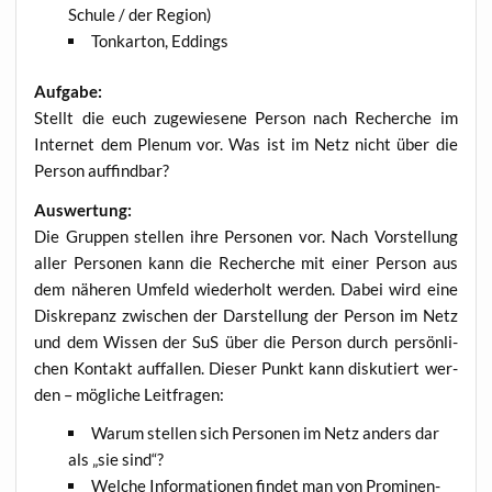
Schu­le / der Region)
Ton­kar­ton, Eddings
Auf­ga­be:
Stellt die euch zuge­wie­se­ne Per­son nach Recher­che im
Inter­net dem Ple­num vor. Was ist im Netz nicht über die
Per­son auffindbar?
Aus­wer­tung:
Die Grup­pen stel­len ihre Per­so­nen vor. Nach Vor­stel­lung
aller Per­so­nen kann die Recher­che mit einer Per­son aus
dem nähe­ren Umfeld wie­der­holt wer­den. Dabei wird eine
Dis­kre­panz zwi­schen der Dar­stel­lung der Per­son im Netz
und dem Wis­sen der SuS über die Per­son durch per­sön­li­
chen Kon­takt auf­fal­len. Die­ser Punkt kann dis­ku­tiert wer­
den – mög­li­che Leitfragen:
War­um stel­len sich Per­so­nen im Netz anders dar
als „sie sind“?
Wel­che Infor­ma­tio­nen fin­det man von Pro­mi­nen­