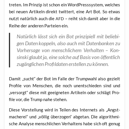
tre­ten. Im Prin­zip ist schon ein Word­Press­sys­tem, wel­ches
bei neu­en Arti­keln direkt twit­tert, eine Art Bot. So etwas
nutzt natür­lich auch die
– reiht sich damit aber in die
AFD
Rei­he der ande­ren Par­tei­en ein.
Natür­lich lässt sich ein Bot prin­zi­pi­ell mit belie­bi­
gen Daten kop­peln, also auch mit Daten­ban­ken zu
Vor­her­sa­ge von mensch­li­chem Ver­hal­ten – Kon­
sin­ski glaubt ja, eine sol­che auf Basis von öffent­lich
zugäng­li­chen Pro­fil­da­ten erstel­len zu können.
Damit „sucht“ der Bot im Fal­le der Trump­wahl also gezielt
Pro­fi­le von Men­schen, die noch unent­schie­den sind und
„ver­sorgt“ die­se mit geeig­ne­ten Arti­keln oder schlägt Pro­
fi­le vor, die Trump nahe stehen.
Die­se Vor­stel­lung wird in Tei­len des Inter­nets als „Angst­
ma­che­rei“ und „völ­lig über­zo­gen“ abge­tan. Die algo­rith­mi­
sche Ana­ly­se mensch­li­chen Ver­hal­tens habe sich oft genug