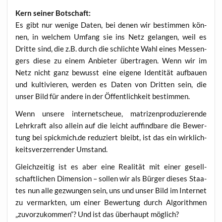
Kern sei­ner Botschaft:
Es gibt nur weni­ge Daten, bei denen wir bestim­men kön­
nen, in wel­chem Umfang sie ins Netz gelan­gen, weil es
Drit­te sind, die z.B. durch die schlich­te Wahl eines Mes­sen­
gers die­se zu einem Anbie­ter über­tra­gen. Wenn wir im
Netz nicht ganz bewusst eine eige­ne Iden­ti­tät auf­bau­en
und kul­ti­vie­ren, wer­den es Daten von Drit­ten sein, die
unser Bild für ande­re in der Öffent­lich­keit bestimmen.
Wenn unse­re inter­net­scheue, matri­zen­pro­du­zie­ren­de
Lehr­kraft also allein auf die leicht auf­find­ba­re die Bewer­
tung bei spickmich.de redu­ziert bleibt, ist das ein wirk­lich­
keits­ver­zer­ren­der Umstand.
Gleich­zei­tig ist es aber eine Rea­li­tät mit einer gesell­
schaft­li­chen Dimen­si­on – sol­len wir als Bür­ger die­ses Staa­
tes nun alle gezwun­gen sein, uns und unser Bild im Inter­net
zu ver­mark­ten, um einer Bewer­tung durch Algo­rith­men
„zuvor­zu­kom­men“? Und ist das über­haupt möglich?