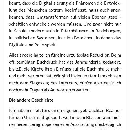
kennt, dass die Digi­ta­li­sie­rung als Phä­no­men die Ent­wick­
lung des Men­schen extrem beein­flusst, muss auch aner­
ken­nen, dass Umgangs­for­men auf vie­len Ebe­nen gesell­
schaft­lich ent­wi­ckelt wer­den müs­sen. Und zwar nicht nur
in Schu­le, son­dern auch in Eltern­häu­sern, in Bezie­hun­gen,
in poli­ti­schen Sys­te­men, in allen Berei­chen, in denen das
Digi­ta­le eine Rol­le spielt.
Alles ande­re hal­te ich für eine unzu­läs­si­ge Reduk­ti­on. Beim
oft bemüh­ten Buch­druck hat das Jahr­hun­der­te gedau­ert,
bis z.B. die Kir­che ihren Ein­fluss auf die Buch­in­hal­te mehr
und mehr ver­lo­ren hat. Wir sind in den ers­ten Jahr­zehn­ten
nach dem Sie­ges­zug des Inter­nets, dür­fen also natür­lich
noch mehr Fra­gen als Ant­wor­ten erwarten.
Die ande­re Geschichte
Ich habe mir letz­tens einen eige­nen, gebrauch­ten Bea­mer
für den Unter­richt gekauft, weil in dem Klas­sen­raum mei­
ner neu­en Lern­grup­pe kei­ner­lei Aus­stat­tung dies­be­züg­lich