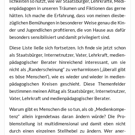
lich­kei­ten so nutzt, wie wir Staats­bür­ger, Lehr­kräf­te, Medi­
en­päd­ago­gen in unse­ren Träu­men und Fik­tio­nen das ger­ne
hät­ten. Ich mache die Erfah­rung, dass von mei­nen dies­be­
züg­li­chen Bemü­hun­gen in beson­de­rer Wei­se genau die Kin­
der und Jugend­li­chen pro­fi­tie­ren, die von Hau­se aus dafür
beson­ders sen­si­bi­li­siert und damit pri­vi­le­giert sind.
Die­se Lis­te lie­ße sich fort­set­zen. Ich fin­de sie jetzt schon
als Staats­bür­ger, Inter­net­nut­zer, Vater, Lehr­kraft, medi­en­
päd­ago­gi­scher Bera­ter hin­rei­chend inter­es­sant, um sie
nicht als „Rand­er­schei­nung“ zu ver­harm­lo­sen („über­all gibt
es böse Men­schen“), wie es wie­der und wie­der in medi­en­
päd­ago­gi­schen Krei­sen geschieht. Die­se The­men­fel­der
bestim­men mei­nen All­tag als Staats­bür­ger, Inter­net­nut­zer,
Vater, Lehr­kraft und medi­en­päd­ago­gi­scher Berater.
War­um gibt es Men­schen die so tun, als ob „Medi­en­kom­pe­
tenz“ allein irgend­et­was dar­an ändern wür­de? Die Pro­
blem­stel­lung ist mul­ti­di­men­sio­nal und damit eben nicht
durch einen ein­zel­nen Stell­he­bel zu ändern. Wer aner­