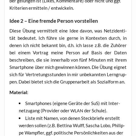
ber gelun­gen ist (Likes, Kom­men­ta­re) oder nicht und ggf.
Kri­te­ri­en ermit­teln / entwickeln.
Idee 2 – Eine fremde Person vorstellen
Die­se Übung ver­mit­telt eine Idee davon, was Netz­iden­ti­
tät bedeu­tet. Ich füh­re sie ger­ne in Kon­tex­ten durch, in
denen ich nicht bekannt bin, d.h. ich las­se z.B. die Zuhö­rer
bei einem Vor­trag mei­ne Per­son auf Basis der Daten
beschrei­ben, die sie inner­halb von fünf Minu­ten mit ihrem
Smart­phone über mich gewin­nen kön­nen. Die Übung eig­net
sich für Ver­tre­tungs­stun­den in mir unbe­kann­ten Lern­grup­
pen. Dabei bie­tet sich die Grup­pen­ar­beit als Sozi­al­form an.
Mate­ri­al:
Smart­phones (eige­ne Gerä­te der SuS) mit Inter­
net­zu­gang (Pro­vi­der oder
der Schule).
WLAN
Lis­te mit Namen, von denen Steck­brie­fe erstellt
wer­den sol­len (z.B. Bet­ti­na Wulff, Sascha Lobo, Phil­ip­
pe Wampf­ler, ggf. poli­ti­sche Per­sön­lich­kei­ten aus der