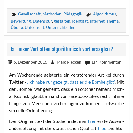
Gesellschaft
,
Methoden
,
Pädagogik
Algorithmus
,
Bewertung
,
Datenspur
,
gestalten
,
Identität
,
Internet
,
Thema
,
Übung
,
Unterricht
,
Unterrichtsidee
Ist unser Verhalten algorithmisch vorhersagbar?
5. Dezember 2016
Maik Riecken
Ein Kommentar
Am Wochen­en­de geis­ter­te ein ver­stö­ren­der Arti­kel durch
Twit­ter -
„Ich habe nur gezeigt, dass es die Bom­be gibt“
. Mit
der „Bom­be“ war gemeint, dass ein For­scher namens Mich­
al Kos­in­ski glaubt anhand von Face­book-Likes recht inti­me
Din­ge von Men­schen vor­her­sa­gen zu kön­nen – etwa die
sexu­el­le Orientierung.
Den Ori­gi­nalt­text der Stu­die fin­det man
hier
, ers­te Aus­ein­
an­der­set­zung mit der sta­tis­ti­schen Qua­li­tät
hier
. Die Stu­