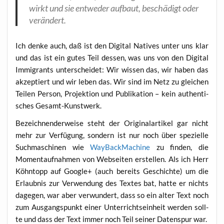
wirkt und sie ent­we­der auf­baut, beschä­digt oder
verändert.
Ich den­ke auch, daß ist den Digi­tal Nati­ves unter uns klar
und das ist ein gutes Teil des­sen, was uns von den Digi­tal
Immi­grants unter­schei­det: Wir wis­sen das, wir haben das
akzep­tiert und wir leben das. Wir sind im Netz zu glei­chen
Tei­len Per­son, Pro­jek­ti­on und Publi­ka­ti­on – kein authen­ti­
sches Gesamt-Kunstwerk.
Bezeich­nen­der­wei­se steht der Ori­gi­nal­ar­ti­kel gar nicht
mehr zur Ver­fü­gung, son­dern ist nur noch über spe­zi­el­le
Such­ma­schi­nen wie
Way­Back­Ma­chi­ne
zu fin­den, die
Moment­auf­nah­men von Web­sei­ten erstel­len. Als ich Herr
Köhn­topp auf Goog­le+ (auch bereits Geschich­te) um die
Erlaub­nis zur Ver­wen­dung des Tex­tes bat, hat­te er nichts
dage­gen, war aber ver­wun­dert, dass so ein alter Text noch
zum Aus­gangs­punkt einer Unter­richts­ein­heit wer­den soll­
te und dass der Text immer noch Teil sei­ner Daten­spur war.