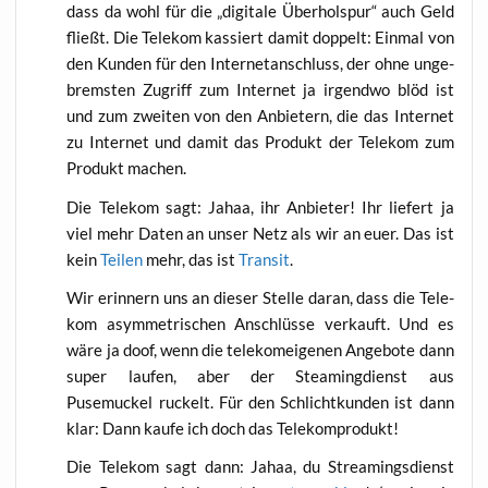
dass da wohl für die „digi­ta­le Über­hol­spur“ auch Geld
fließt. Die Tele­kom kas­siert damit dop­pelt: Ein­mal von
den Kun­den für den Inter­net­an­schluss, der ohne unge­
brems­ten Zugriff zum Inter­net ja irgend­wo blöd ist
und zum zwei­ten von den Anbie­tern, die das Inter­net
zu Inter­net und damit das Pro­dukt der Tele­kom zum
Pro­dukt machen.
Die Tele­kom sagt: Jahaa, ihr Anbie­ter! Ihr lie­fert ja
viel mehr Daten an unser Netz als wir an euer. Das ist
kein
Tei­len
mehr, das ist
Tran­sit
.
Wir erin­nern uns an die­ser Stel­le dar­an, dass die Tele­
kom asym­me­tri­schen Anschlüs­se ver­kauft. Und es
wäre ja doof, wenn die tele­kom­ei­ge­nen Ange­bo­te dann
super lau­fen, aber der Steam­ing­dienst aus
Pusemuckel ruckelt. Für den Schlicht­kun­den ist dann
klar: Dann kau­fe ich doch das Telekomprodukt!
Die Tele­kom sagt dann: Jahaa, du Strea­ming­sdienst