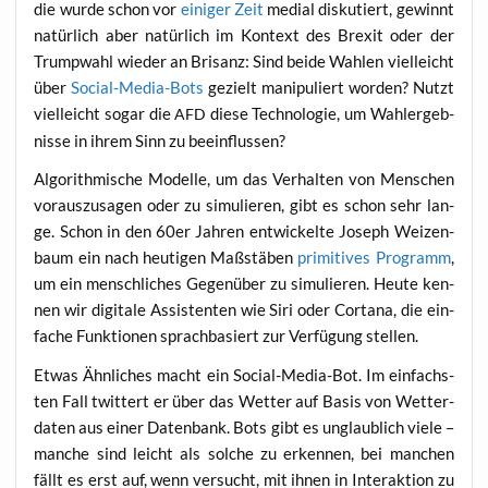
die wur­de schon vor
eini­ger Zeit
medi­al dis­ku­tiert, gewinnt
natür­lich aber natür­lich im Kon­text des Brexit oder der
Trump­wahl wie­der an Bri­sanz: Sind bei­de Wah­len viel­leicht
über
Social-Media-Bots
gezielt mani­pu­liert wor­den? Nutzt
viel­leicht sogar die
die­se Tech­no­lo­gie, um Wahl­er­geb­
AFD
nis­se in ihrem Sinn zu beeinflussen?
Algo­rith­mi­sche Model­le, um das Ver­hal­ten von Men­schen
vor­aus­zu­sa­gen oder zu simu­lie­ren, gibt es schon sehr lan­
ge. Schon in den 60er Jah­ren ent­wi­ckel­te Joseph Wei­zen­
baum ein nach heu­ti­gen Maß­stä­ben
pri­mi­ti­ves Pro­gramm
,
um ein mensch­li­ches Gegen­über zu simu­lie­ren. Heu­te ken­
nen wir digi­ta­le Assis­ten­ten wie Siri oder Cort­a­na, die ein­
fa­che Funk­tio­nen sprach­ba­siert zur Ver­fü­gung stellen.
Etwas Ähn­li­ches macht ein Social-Media-Bot. Im ein­fachs­
ten Fall twit­tert er über das Wet­ter auf Basis von Wet­ter­
da­ten aus einer Daten­bank. Bots gibt es unglaub­lich vie­le –
man­che sind leicht als sol­che zu erken­nen, bei man­chen
fällt es erst auf, wenn ver­sucht, mit ihnen in Inter­ak­ti­on zu