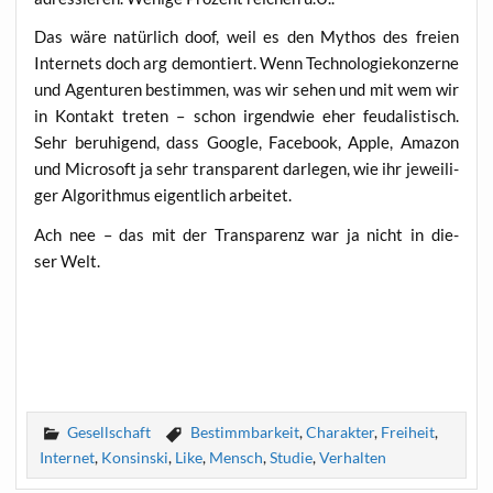
Das wäre natür­lich doof, weil es den Mythos des frei­en
Inter­nets doch arg demon­tiert. Wenn Tech­no­lo­gie­kon­zer­ne
und Agen­tu­ren bestim­men, was wir sehen und mit wem wir
in Kon­takt tre­ten – schon irgend­wie eher feu­da­lis­tisch.
Sehr beru­hi­gend, dass Goog­le, Face­book, Apple, Ama­zon
und Micro­soft ja sehr trans­pa­rent dar­le­gen, wie ihr jewei­li­
ger Algo­rith­mus eigent­lich arbeitet.
Ach nee – das mit der Trans­pa­renz war ja nicht in die­
ser Welt.
Gesellschaft
Bestimmbarkeit
,
Charakter
,
Freiheit
,
Internet
,
Konsinski
,
Like
,
Mensch
,
Studie
,
Verhalten