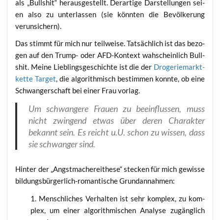
als „Bull­shit“ her­aus­ge­stellt. Der­ar­ti­ge Dar­stel­lun­gen sei­
en also zu unter­las­sen (sie könn­ten die Bevöl­ke­rung
verunsichern).
Das stimmt für mich nur teil­wei­se. Tat­säch­lich ist das bezo­
gen auf den Trump- oder AFD-Kon­text wah­schein­lich Bull­
shit. Mei­ne Lieb­lings­ge­schich­te ist die der
Dro­ge­rie­markt­
ket­te Tar­get
, die algo­rith­misch bestim­men konn­te, ob eine
Schwan­ger­schaft bei einer Frau vorlag.
Um schwan­ge­re Frau­en zu beein­flus­sen, muss
nicht zwin­gend etwas über deren Cha­rak­ter
bekannt sein. Es reicht u.U. schon zu wis­sen, dass
sie schwan­ger sind.
Hin­ter der „Angst­ma­che­rei­the­se“ ste­cken für mich gewis­se
bil­dungs­bür­ger­lich-roman­ti­sche Grundannahmen:
Mensch­li­ches Ver­hal­ten ist sehr kom­plex, zu kom­
plex, um einer algo­rith­mi­schen Ana­ly­se zugäng­lich