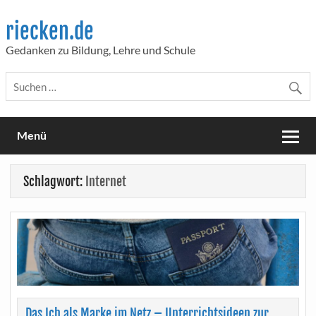
Skip
to
riecken.de
content
Gedanken zu Bildung, Lehre und Schule
Menü
Schlagwort:
Internet
Das Ich als Marke im Netz – Unterrichtsideen zur