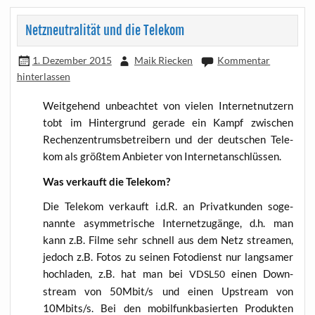
Netzneutralität und die Telekom
1. Dezember 2015
Maik Riecken
Kommentar
hinterlassen
Weit­ge­hend unbe­ach­tet von vie­len Inter­net­nut­zern
tobt im Hin­ter­grund gera­de ein Kampf zwi­schen
Rechen­zen­trums­be­trei­bern und der deut­schen Tele­
kom als größ­tem Anbie­ter von Internetanschlüssen.
Was ver­kauft die Telekom?
Die Tele­kom ver­kauft i.d.R. an Pri­vat­kun­den soge­
nann­te asym­me­tri­sche Inter­net­zu­gän­ge, d.h. man
kann z.B. Fil­me sehr schnell aus dem Netz strea­men,
jedoch z.B. Fotos zu sei­nen Foto­dienst nur lang­sa­mer
hoch­la­den, z.B. hat man bei
einen Down­
VDSL50
stream von 50Mbit/s und einen Upstream von
10Mbits/s. Bei den mobil­funk­ba­sier­ten Pro­duk­ten