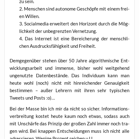
zu sein.
Men­schen sind auto­no­me Geschöp­fe mit einem frei­
en Willen.
Social­me­dia erwei­tert den Hori­zont durch die Mög­
lich­keit der unbe­grenz­ten Vernetzung.
Das Inter­net ist eine Berei­che­rung der mensch­li­
chen Aus­drucks­fä­hig­keit und Freiheit.
Dem­ge­gen­über ste­hen über 50 Jah­re algo­rith­mi­sche Ent­
wick­lungs­ar­beit und immense, bis­her wohl weit­ge­hend
unge­nutz­te Daten­be­stän­de. Das Indi­vi­du­um kann man
heu­te wohl (noch) nicht mit hin­rei­chen­der Genau­ig­keit
bestim­men – außer Leh­rern mit ihren sehr typi­schen
Tweets und Posts :o)…
Bei der Mas­se bin ich mir da nicht so sicher. Infor­ma­ti­ons­
ver­brei­tung kos­tet heu­te kaum noch etwas, sodass auch
mit Unschär­fe das Prin­zip der gro­ßen Zahl immer noch tra­
gen wird. Bei knap­pen Ent­schei­dun­gen muss ich nicht alle
adres­sie­ren. Weni­ge Pro­zent rei­chen u.U..