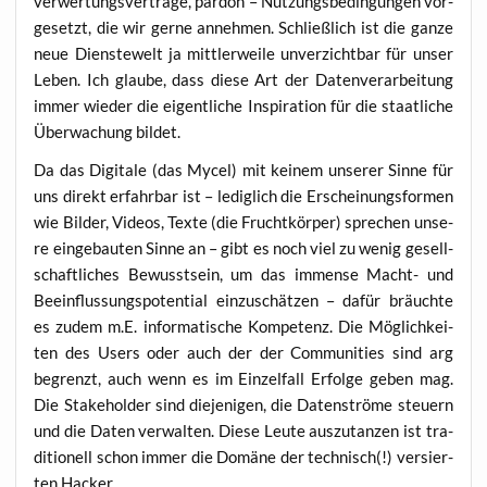
ver­wer­tungs­ver­trä­ge, par­don – Nut­zungs­be­din­gun­gen vor­
ge­setzt, die wir ger­ne anneh­men. Schließ­lich ist die gan­ze
neue Dienste­welt ja mitt­ler­wei­le unver­zicht­bar für unser
Leben. Ich glau­be, dass die­se Art der Daten­ver­ar­bei­tung
immer wie­der die eigent­li­che Inspi­ra­ti­on für die staat­li­che
Über­wa­chung bildet.
Da das Digi­ta­le (das Mycel) mit kei­nem unse­rer Sin­ne für
uns direkt erfahr­bar ist – ledig­lich die Erschei­nungs­for­men
wie Bil­der, Vide­os, Tex­te (die Frucht­kör­per) spre­chen unse­
re ein­ge­bau­ten Sin­ne an – gibt es noch viel zu wenig gesell­
schaft­li­ches Bewusst­sein, um das immense Macht- und
Beein­flus­sungs­po­ten­ti­al ein­zu­schät­zen – dafür bräuch­te
es zudem m.E. infor­ma­ti­sche Kom­pe­tenz. Die Mög­lich­kei­
ten des Users oder auch der der Com­mu­ni­ties sind arg
begrenzt, auch wenn es im Ein­zel­fall Erfol­ge geben mag.
Die Stake­hol­der sind die­je­ni­gen, die Daten­strö­me steu­ern
und die Daten ver­wal­ten. Die­se Leu­te aus­zu­tan­zen ist tra­
di­tio­nell schon immer die Domä­ne der tech­nisch(!) ver­sier­
ten Hacker.