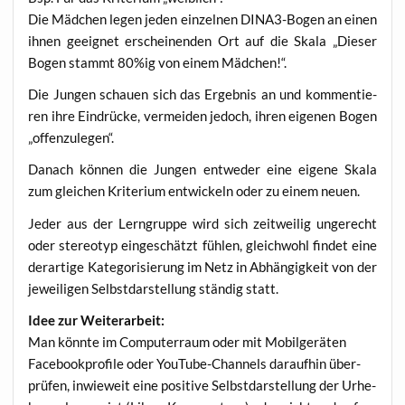
Die Mäd­chen legen jeden ein­zel­nen DINA3-Bogen an einen
ihnen geeig­net erschei­nen­den Ort auf die Ska­la „Die­ser
Bogen stammt 80%ig von einem Mädchen!“.
Die Jun­gen schau­en sich das Ergeb­nis an und kom­men­tie­
ren ihre Ein­drü­cke, ver­mei­den jedoch, ihren eige­nen Bogen
„offen­zu­le­gen“.
Danach kön­nen die Jun­gen ent­we­der eine eige­ne Ska­la
zum glei­chen Kri­te­ri­um ent­wi­ckeln oder zu einem neuen.
Jeder aus der Lern­grup­pe wird sich zeit­wei­lig unge­recht
oder ste­reo­typ ein­ge­schätzt füh­len, gleich­wohl fin­det eine
der­ar­ti­ge Kate­go­ri­sie­rung im Netz in Abhän­gig­keit von der
jewei­li­gen Selbst­dar­stel­lung stän­dig statt.
Idee zur Weiterarbeit:
Man könn­te im Com­pu­ter­raum oder mit Mobil­ge­rä­ten
Face­book­pro­fi­le oder You­Tube-Chan­nels dar­auf­hin über­
prü­fen, inwie­weit eine posi­ti­ve Selbst­dar­stel­lung der Urhe­