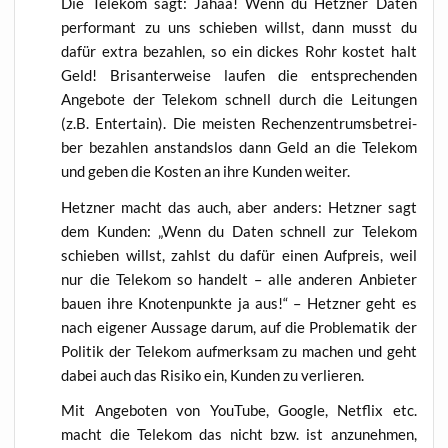
Die Tele­kom sagt: Jahaa! Wenn du Hetz­ner Daten
per­for­mant zu uns schie­ben willst, dann musst du
dafür extra bezah­len, so ein dickes Rohr kos­tet halt
Geld! Bri­san­ter­wei­se lau­fen die ent­spre­chen­den
Ange­bo­te der Tele­kom schnell durch die Lei­tun­gen
(z.B. Enter­tain). Die meis­ten Rechen­zen­trums­be­trei­
ber bezah­len anstands­los dann Geld an die Tele­kom
und geben die Kos­ten an ihre Kun­den weiter.
Hetz­ner macht das auch, aber anders: Hetz­ner sagt
dem Kun­den: „Wenn du Daten schnell zur Tele­kom
schie­ben willst, zahlst du dafür einen Auf­preis, weil
nur die Tele­kom so han­delt – alle ande­ren Anbie­ter
bau­en ihre Kno­ten­punk­te ja aus!“ – Hetz­ner geht es
nach eige­ner Aus­sa­ge dar­um, auf die Pro­ble­ma­tik der
Poli­tik der Tele­kom auf­merk­sam zu machen und geht
dabei auch das Risi­ko ein, Kun­den zu verlieren.
Mit Ange­bo­ten von You­Tube, Goog­le, Net­flix etc.
macht die Tele­kom das nicht bzw. ist anzu­neh­men,