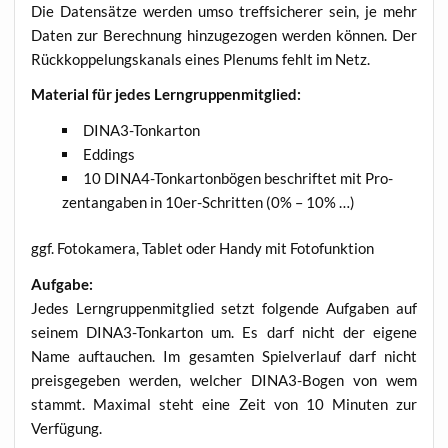
Die Daten­sät­ze wer­den umso treff­si­che­rer sein, je mehr
Daten zur Berech­nung hin­zu­ge­zo­gen wer­den kön­nen. Der
Rück­kop­pe­lungs­ka­nals eines Ple­nums fehlt im Netz.
Mate­ri­al für jedes Lerngruppenmitglied:
DINA3-Ton­kar­ton
Eddings
10 DINA4-Ton­kar­ton­bö­gen beschrif­tet mit Pro­
zent­an­ga­ben in 10er-Schrit­ten (0% – 10% …)
ggf. Foto­ka­me­ra, Tablet oder Han­dy mit Fotofunktion
Auf­ga­be:
Jedes Lern­grup­pen­mit­glied setzt fol­gen­de Auf­ga­ben auf
sei­nem DINA3-Ton­kar­ton um. Es darf nicht der eige­ne
Name auf­tau­chen. Im gesam­ten Spiel­ver­lauf darf nicht
preis­ge­ge­ben wer­den, wel­cher DINA3-Bogen von wem
stammt. Maxi­mal steht eine Zeit von 10 Minu­ten zur
Verfügung.