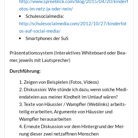
http://www.spreeblick.com/blog/2015/04/20/kinderf
otos-im-netz-ja-oder-nein/
Schu­le­so­cial­me­dia:
http://schulesocialmedia.com/2012/10/27/kinderfot
os-auf-social-media/
Smart­phones der SuS
Prä­sen­ta­ti­ons­sys­tem (Inter­ak­ti­ves White­board oder Bea­
mer, jeweils mit Lautsprecher)
Durch­füh­rung:
Zei­gen von Bei­spie­len (Fotos, Videos)
Dis­kus­si­on: Wie stün­de ich dazu, wenn sol­che Medi­
en­da­tei­en aus mei­ner Kind­heit im Umlauf wären?
Tex­te von Häuss­ler / Wampf­ler (Web­links) arbeits­
tei­lig erar­bei­ten, Argu­men­te von Häuss­ler und
Wampf­ler herausarbeiten
Erneu­te Dis­kus­si­on vor dem Hin­ter­grund der Mei­
nung die­ser zwei netz­af­fi­nen Menschen