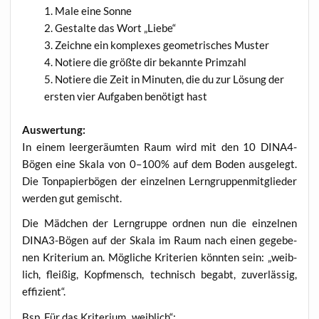
Male eine Sonne
Gestal­te das Wort „Lie­be“
Zeich­ne ein kom­ple­xes geo­me­tri­sches Muster
Notie­re die größ­te dir bekann­te Primzahl
Notie­re die Zeit in Minu­ten, die du zur Lösung der
ers­ten vier Auf­ga­ben benö­tigt hast
Aus­wer­tung:
In einem leer­ge­räum­ten Raum wird mit den 10 DINA4-
Bögen eine Ska­la von 0–100% auf dem Boden aus­ge­legt.
Die Ton­pa­pier­bö­gen der ein­zel­nen Lern­grup­pen­mit­glie­der
wer­den gut gemischt.
Die Mäd­chen der Lern­grup­pe ord­nen nun die ein­zel­nen
DINA3-Bögen auf der Ska­la im Raum nach einen gege­be­
nen Kri­te­ri­um an. Mög­li­che Kri­te­ri­en könn­ten sein: „weib­
lich, flei­ßig, Kopf­mensch, tech­nisch begabt, zuver­läs­sig,
effizient“.
Bsp. Für das Kri­te­ri­um „weib­lich“: