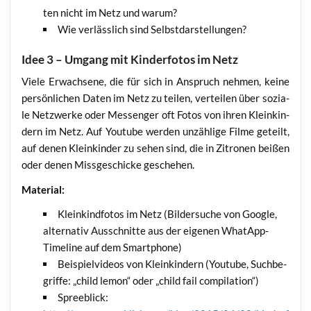
ten nicht im Netz und warum?
Wie ver­läss­lich sind Selbstdarstellungen?
Idee 3 – Umgang mit Kinderfotos im Netz
Vie­le Erwach­se­ne, die für sich in Anspruch neh­men, kei­ne
per­sön­li­chen Daten im Netz zu tei­len, ver­tei­len über sozia­
le Netz­wer­ke oder Mes­sen­ger oft Fotos von ihren Klein­kin­
dern im Netz. Auf You­tube wer­den unzäh­li­ge Fil­me geteilt,
auf denen Klein­kin­der zu sehen sind, die in Zitro­nen bei­ßen
oder denen Miss­ge­schi­cke geschehen.
Mate­ri­al:
Klein­kind­fo­tos im Netz (Bil­der­su­che von Goog­le,
alter­na­tiv Aus­schnit­te aus der eige­nen What­App-
Time­line auf dem Smartphone)
Bei­spiel­vi­de­os von Klein­kin­dern (You­tube, Such­be­
grif­fe: „child lemon“ oder „child fail compilation“)
Spree­blick: