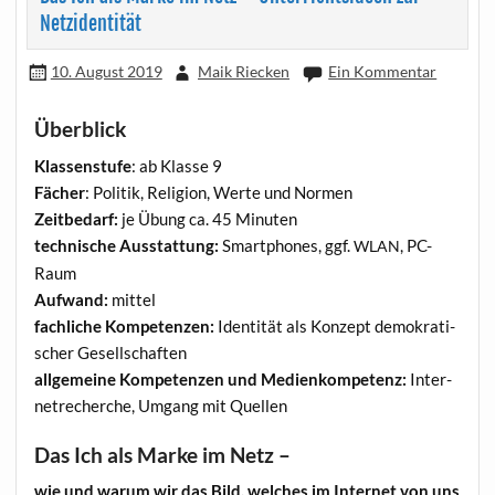
Netzidentität
10. August 2019
Maik Riecken
Ein Kommentar
Überblick
Klas­sen­stu­fe
: ab Klas­se 9
Fächer
: Poli­tik, Reli­gi­on, Wer­te und Normen
Zeit­be­darf:
je Übung ca. 45 Minuten
tech­ni­sche Aus­stat­tung:
Smart­phones, ggf.
, PC-
WLAN
Raum
Auf­wand:
mittel
fach­li­che Kom­pe­ten­zen:
Iden­ti­tät als Kon­zept demo­kra­ti­
scher Gesellschaften
all­ge­mei­ne Kom­pe­ten­zen und Medi­en­kom­pe­tenz:
Inter­
net­re­cher­che, Umgang mit Quellen
Das Ich als Marke im Netz –
wie und war­um wir das Bild, wel­ches im Inter­net von uns