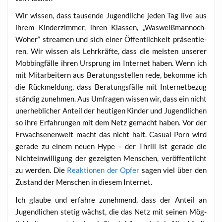
Wir wis­sen, dass tau­sen­de Jugend­li­che jeden Tag live aus
ihrem Kin­der­zim­mer, ihren Klas­sen, „Was­weiß­man­noch-
Woher“ strea­men und sich einer Öffent­lich­keit prä­sen­tie­
ren. Wir wis­sen als Lehr­kräf­te, dass die meis­ten unse­rer
Mob­bing­fäl­le ihren Ursprung im Inter­net haben. Wenn ich
mit Mit­ar­bei­tern aus Bera­tungs­stel­len rede, bekom­me ich
die Rück­mel­dung, dass Bera­tungs­fäl­le mit Inter­net­be­zug
stän­dig zuneh­men. Aus Umfra­gen wis­sen wir, dass ein nicht
uner­heb­li­cher Anteil der heu­ti­gen Kin­der und Jugend­li­chen
so ihre Erfah­run­gen mit dem Netz gemacht haben. Vor der
Erwach­se­nen­welt macht das nicht halt. Casu­al Porn wird
gera­de zu einem neu­en Hype – der Thrill ist gera­de die
Nicht­ein­wil­li­gung der gezeig­ten Men­schen, ver­öf­fent­licht
zu wer­den. Die
Reak­tio­nen der Opfer
sagen viel über den
Zustand der Men­schen in die­sem Internet.
Ich glau­be und erfah­re zuneh­mend, dass der Anteil an
Jugend­li­chen ste­tig wächst, die das Netz mit sei­nen Mög­