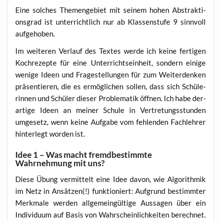
Eine sol­ches The­men­ge­biet mit sei­nem hohen Abs­trak­ti­
ons­grad ist unter­richt­lich nur ab Klas­sen­stu­fe 9 sinn­voll
aufgehoben.
Im wei­te­ren Ver­lauf des Tex­tes wer­de ich kei­ne fer­ti­gen
Koch­re­zep­te für eine Unter­richts­ein­heit, son­dern eini­ge
weni­ge Ideen und Fra­ge­stel­lun­gen für zum Wei­ter­den­ken
prä­sen­tie­ren, die es ermög­li­chen sol­len, dass sich Schü­le­
rin­nen und Schü­ler die­ser Pro­ble­ma­tik öff­nen. Ich habe der­
ar­ti­ge Ideen an mei­ner Schu­le in Ver­tre­tungs­stun­den
umge­setz, wenn kei­ne Auf­ga­be vom feh­len­den Fach­leh­rer
hin­ter­legt wor­den ist.
Idee 1 – Was macht fremdbestimmte
Wahrnehmung mit uns?
Die­se Übung ver­mit­telt eine Idee davon, wie Algo­rith­mik
im Netz in Ansät­zen(!) funk­tio­niert: Auf­grund bestimm­ter
Merk­ma­le wer­den all­ge­mein­gül­ti­ge Aus­sa­gen über ein
Indi­vi­du­um auf Basis von Wahr­schein­lich­kei­ten berech­net.