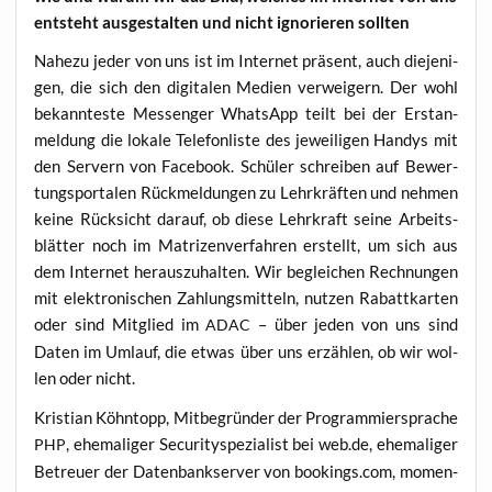
ent­steht aus­ge­stal­ten und nicht igno­rie­ren sollten
Nahe­zu jeder von uns ist im Inter­net prä­sent, auch die­je­ni­
gen, die sich den digi­ta­len Medi­en ver­wei­gern. Der wohl
bekann­tes­te Mes­sen­ger Whats­App teilt bei der Erst­an­
mel­dung die loka­le Tele­fon­lis­te des jewei­li­gen Han­dys mit
den Ser­vern von Face­book. Schü­ler schrei­ben auf Bewer­
tungs­por­ta­len Rück­mel­dun­gen zu Lehr­kräf­ten und neh­men
kei­ne Rück­sicht dar­auf, ob die­se Lehr­kraft sei­ne Arbeits­
blät­ter noch im Matri­zen­ver­fah­ren erstellt, um sich aus
dem Inter­net her­aus­zu­hal­ten. Wir beglei­chen Rech­nun­gen
mit elek­tro­ni­schen Zah­lungs­mit­teln, nut­zen Rabatt­kar­ten
oder sind Mit­glied im
– über jeden von uns sind
ADAC
Daten im Umlauf, die etwas über uns erzäh­len, ob wir wol­
len oder nicht.
Kris­ti­an Köhn­topp, Mit­be­grün­der der Pro­gram­mier­spra­che
, ehe­ma­li­ger Secu­ri­ty­spe­zia­list bei web.de, ehe­ma­li­ger
PHP
Betreu­er der Daten­bank­ser­ver von bookings.com, momen­