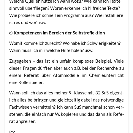
Wel­che Quel­len nut­ze ich wann wozu? Wie kann ich Tex­te
sinn­voll über­flie­gen? Wor­an erken­ne ich hilf­rei­che Tex­te?
Wie pro­bie­re ich schnell ein Pro­gramm aus? Wie instal­lie­re
ich es und wo? usw.
c) Kom­pe­ten­zen im Bereich der Selbstreflektion
Womit kom­me ich zurecht? Wo habe ich Schwie­rig­kei­ten?
Wann muss ich mir wel­che Hil­fe holen? usw.
Zuge­ge­ben – das ist ein unfair kom­ple­xes Bei­spiel. Vie­le
die­ser Fra­gen dürf­ten aber auch z.B. bei der Recher­che zu
einem Refe­rat über Atom­mo­del­le im Che­mie­un­ter­richt
eine Rol­le spielen.
Wann soll ich das alles mei­ner 9. Klas­se mit 32 SuS eigent­
lich alles bei­brin­gen und gleich­zei­tig dabei das not­wen­di­ge
Fach­wis­sen ver­mit­teln? Ich kann SuS manch­mal schon ver­
ste­hen, die ein­fach nur W. kopie­ren und das dann als Refe­
rat anpreisen.
:
PS