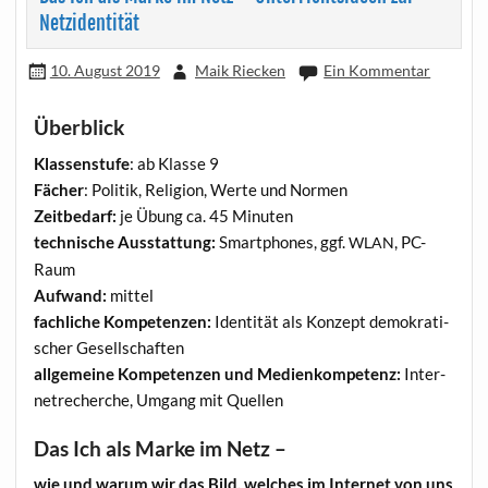
Netzidentität
10. August 2019
Maik Riecken
Ein Kommentar
Überblick
Klas­sen­stu­fe
: ab Klas­se 9
Fächer
: Poli­tik, Reli­gi­on, Wer­te und Normen
Zeit­be­darf:
je Übung ca. 45 Minuten
tech­ni­sche Aus­stat­tung:
Smart­phones, ggf.
, PC-
WLAN
Raum
Auf­wand:
mittel
fach­li­che Kom­pe­ten­zen:
Iden­ti­tät als Kon­zept demo­kra­ti­
scher Gesellschaften
all­ge­mei­ne Kom­pe­ten­zen und Medi­en­kom­pe­tenz:
Inter­
net­re­cher­che, Umgang mit Quellen
Das Ich als Marke im Netz –
wie und war­um wir das Bild, wel­ches im Inter­net von uns