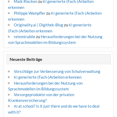
Maik Riecken
zu
generierte (Fach-)Arbeiten
KI
erkennen
Philippe Wampfler
zu
generierte (Fach-)Arbeiten
KI
erkennen
Originality.ai | Digithek-Blog
zu
generierte
KI
(Fach-)Arbeiten erkennen
retemirabile
zu
Herausforderungen bei der Nutzung
von Sprachmodellen im Bildungssystem
Neueste Beiträge
Vorschläge zur Verbesserung von Schulverwaltung
generierte (Fach-)Arbeiten erkennen
KI
Herausforderungen bei der Nutzung von
Sprachmodellen im Bildungssystem
Vorsorgeprodukte von der privaten
Krankenversicherung?
at school? Is it just there and do we have to deal
AI
with it?