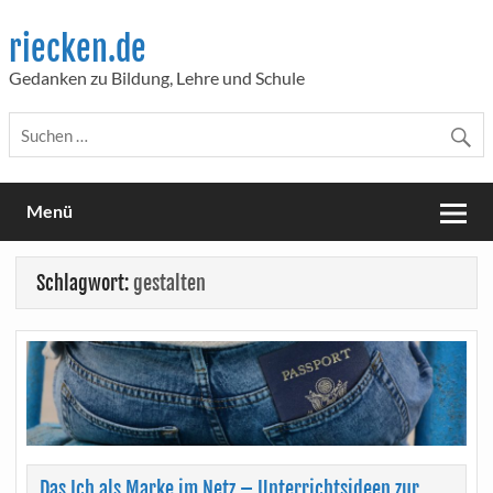
Skip
to
riecken.de
content
Gedanken zu Bildung, Lehre und Schule
Menü
Schlagwort:
gestalten
Das Ich als Marke im Netz – Unterrichtsideen zur