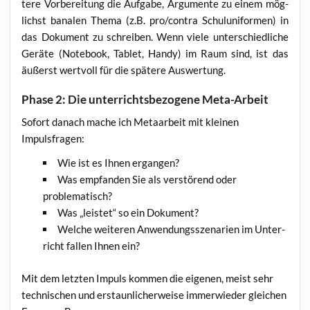
te­re Vor­be­rei­tung die Auf­ga­be, Argu­men­te zu einem mög­
lichst bana­len The­ma (z.B. pro/contra Schul­uni­for­men) in
das Doku­ment zu schrei­ben. Wenn vie­le unter­schied­li­che
Gerä­te (Note­book, Tablet, Han­dy) im Raum sind, ist das
äußerst wert­voll für die spä­te­re Auswertung.
Phase 2: Die unterrichtsbezogene Meta-Arbeit
Sofort danach mache ich Meta­ar­beit mit klei­nen
Impulsfragen:
Wie ist es Ihnen ergangen?
Was emp­fan­den Sie als ver­stö­rend oder
problematisch?
Was „leis­tet“ so ein Dokument?
Wel­che wei­te­ren Anwen­dungs­sze­na­ri­en im Unter­
richt fal­len Ihnen ein?
Mit dem letz­ten Impuls kom­men die eige­nen, meist sehr
tech­ni­schen und erstaun­li­cher­wei­se immer­wie­der glei­chen