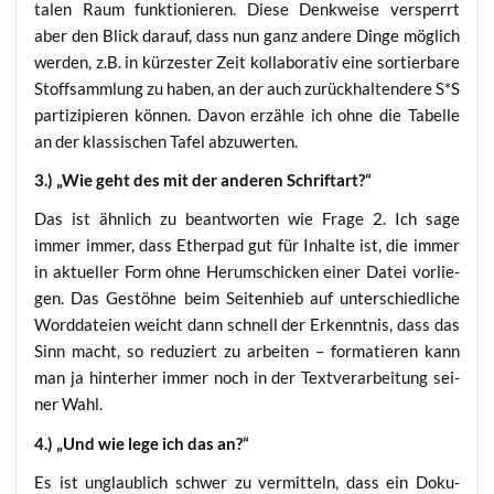
ta­len Raum funk­tio­nie­ren. Die­se Denk­wei­se ver­sperrt
aber den Blick dar­auf, dass nun ganz ande­re Din­ge mög­lich
wer­den, z.B. in kür­zes­ter Zeit kol­la­bo­ra­tiv eine sor­tier­ba­re
Stoff­samm­lung zu haben, an der auch zurück­hal­ten­de­re S*S
par­ti­zi­pie­ren kön­nen. Davon erzäh­le ich ohne die Tabel­le
an der klas­si­schen Tafel abzuwerten.
3.) „Wie geht des mit der ande­ren Schriftart?“
Das ist ähn­lich zu beant­wor­ten wie Fra­ge 2. Ich sage
immer immer, dass Ether­pad gut für Inhal­te ist, die immer
in aktu­el­ler Form ohne Her­um­schi­cken einer Datei vor­lie­
gen. Das Gestöh­ne beim Sei­ten­hieb auf unter­schied­li­che
Word­da­tei­en weicht dann schnell der Erkennt­nis, dass das
Sinn macht, so redu­ziert zu arbei­ten – for­ma­tie­ren kann
man ja hin­ter­her immer noch in der Text­ver­ar­bei­tung sei­
ner Wahl.
4.) „Und wie lege ich das an?“
Es ist unglaub­lich schwer zu ver­mit­teln, dass ein Doku­