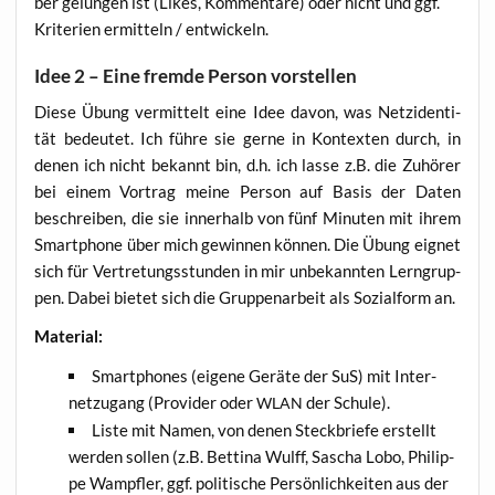
ber gelun­gen ist (Likes, Kom­men­ta­re) oder nicht und ggf.
Kri­te­ri­en ermit­teln / entwickeln.
Idee 2 – Eine fremde Person vorstellen
Die­se Übung ver­mit­telt eine Idee davon, was Netz­iden­ti­
tät bedeu­tet. Ich füh­re sie ger­ne in Kon­tex­ten durch, in
denen ich nicht bekannt bin, d.h. ich las­se z.B. die Zuhö­rer
bei einem Vor­trag mei­ne Per­son auf Basis der Daten
beschrei­ben, die sie inner­halb von fünf Minu­ten mit ihrem
Smart­phone über mich gewin­nen kön­nen. Die Übung eig­net
sich für Ver­tre­tungs­stun­den in mir unbe­kann­ten Lern­grup­
pen. Dabei bie­tet sich die Grup­pen­ar­beit als Sozi­al­form an.
Mate­ri­al:
Smart­phones (eige­ne Gerä­te der SuS) mit Inter­
net­zu­gang (Pro­vi­der oder
der Schule).
WLAN
Lis­te mit Namen, von denen Steck­brie­fe erstellt
wer­den sol­len (z.B. Bet­ti­na Wulff, Sascha Lobo, Phil­ip­
pe Wampf­ler, ggf. poli­ti­sche Per­sön­lich­kei­ten aus der