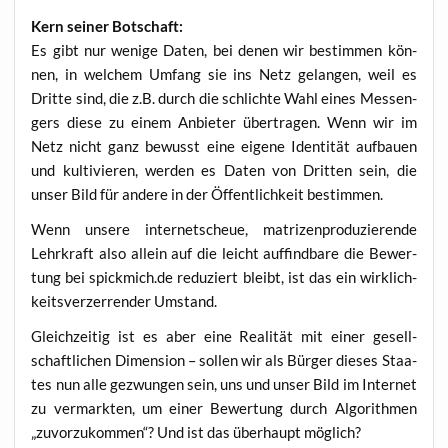
Kern sei­ner Botschaft:
Es gibt nur weni­ge Daten, bei denen wir bestim­men kön­
nen, in wel­chem Umfang sie ins Netz gelan­gen, weil es
Drit­te sind, die z.B. durch die schlich­te Wahl eines Mes­sen­
gers die­se zu einem Anbie­ter über­tra­gen. Wenn wir im
Netz nicht ganz bewusst eine eige­ne Iden­ti­tät auf­bau­en
und kul­ti­vie­ren, wer­den es Daten von Drit­ten sein, die
unser Bild für ande­re in der Öffent­lich­keit bestimmen.
Wenn unse­re inter­net­scheue, matri­zen­pro­du­zie­ren­de
Lehr­kraft also allein auf die leicht auf­find­ba­re die Bewer­
tung bei spickmich.de redu­ziert bleibt, ist das ein wirk­lich­
keits­ver­zer­ren­der Umstand.
Gleich­zei­tig ist es aber eine Rea­li­tät mit einer gesell­
schaft­li­chen Dimen­si­on – sol­len wir als Bür­ger die­ses Staa­
tes nun alle gezwun­gen sein, uns und unser Bild im Inter­net
zu ver­mark­ten, um einer Bewer­tung durch Algo­rith­men
„zuvor­zu­kom­men“? Und ist das über­haupt möglich?