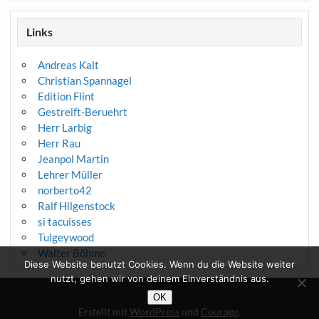
Links
Andreas Kalt
Christian Spannagel
Edition Flint
Gestreift-Beruehrt
Herr Larbig
Herr Rau
Jeanpol Martin
Lehrer Müller
norberto42
Ralf Hilgenstock
si tacuisses
Tulgeywood
Walter Böhme
Diese Website benutzt Cookies. Wenn du die Website weiter
nutzt, gehen wir von deinem Einverständnis aus.
OK
Erstellt mit
WordPress
und
Courage
.