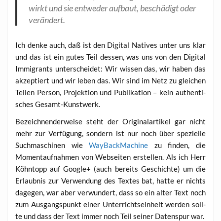
wirkt und sie ent­we­der auf­baut, beschä­digt oder
verändert.
Ich den­ke auch, daß ist den Digi­tal Nati­ves unter uns klar
und das ist ein gutes Teil des­sen, was uns von den Digi­tal
Immi­grants unter­schei­det: Wir wis­sen das, wir haben das
akzep­tiert und wir leben das. Wir sind im Netz zu glei­chen
Tei­len Per­son, Pro­jek­ti­on und Publi­ka­ti­on – kein authen­ti­
sches Gesamt-Kunstwerk.
Bezeich­nen­der­wei­se steht der Ori­gi­nal­ar­ti­kel gar nicht
mehr zur Ver­fü­gung, son­dern ist nur noch über spe­zi­el­le
Such­ma­schi­nen wie
Way­Back­Ma­chi­ne
zu fin­den, die
Moment­auf­nah­men von Web­sei­ten erstel­len. Als ich Herr
Köhn­topp auf Goog­le+ (auch bereits Geschich­te) um die
Erlaub­nis zur Ver­wen­dung des Tex­tes bat, hat­te er nichts
dage­gen, war aber ver­wun­dert, dass so ein alter Text noch
zum Aus­gangs­punkt einer Unter­richts­ein­heit wer­den soll­
te und dass der Text immer noch Teil sei­ner Daten­spur war.