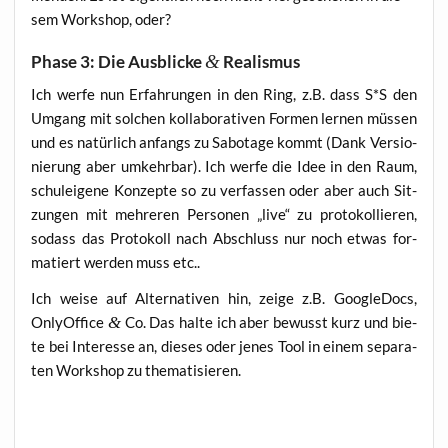
sem Work­shop, oder?
Phase 3: Die Ausblicke
&
Realismus
Ich wer­fe nun Erfah­run­gen in den Ring, z.B. dass S*S den
Umgang mit sol­chen kol­la­bo­ra­ti­ven For­men ler­nen müs­sen
und es natür­lich anfangs zu Sabo­ta­ge kommt (Dank Ver­sio­
nie­rung aber umkehr­bar). Ich wer­fe die Idee in den Raum,
schul­ei­ge­ne Kon­zep­te so zu ver­fas­sen oder aber auch Sit­
zun­gen mit meh­re­ren Per­so­nen „live“ zu pro­to­kol­lie­ren,
sodass das Pro­to­koll nach Abschluss nur noch etwas for­
ma­tiert wer­den muss etc..
Ich wei­se auf Alter­na­ti­ven hin, zei­ge z.B. Goo­g­le­Docs,
Only­Off­ice
&
Co. Das hal­te ich aber bewusst kurz und bie­
te bei Inter­es­se an, die­ses oder jenes Tool in einem sepa­ra­
ten Work­shop zu thematisieren.