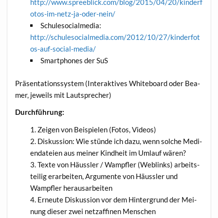
http://www.spreeblick.com/blog/2015/04/20/kinderf
otos-im-netz-ja-oder-nein/
Schu­le­so­cial­me­dia:
http://schulesocialmedia.com/2012/10/27/kinderfot
os-auf-social-media/
Smart­phones der SuS
Prä­sen­ta­ti­ons­sys­tem (Inter­ak­ti­ves White­board oder Bea­
mer, jeweils mit Lautsprecher)
Durch­füh­rung:
Zei­gen von Bei­spie­len (Fotos, Videos)
Dis­kus­si­on: Wie stün­de ich dazu, wenn sol­che Medi­
en­da­tei­en aus mei­ner Kind­heit im Umlauf wären?
Tex­te von Häuss­ler / Wampf­ler (Web­links) arbeits­
tei­lig erar­bei­ten, Argu­men­te von Häuss­ler und
Wampf­ler herausarbeiten
Erneu­te Dis­kus­si­on vor dem Hin­ter­grund der Mei­
nung die­ser zwei netz­af­fi­nen Menschen