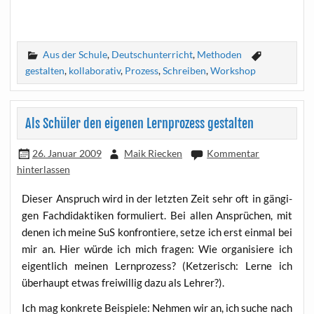
Aus der Schule
,
Deutschunterricht
,
Methoden
gestalten
,
kollaborativ
,
Prozess
,
Schreiben
,
Workshop
Als Schüler den eigenen Lernprozess gestalten
26. Januar 2009
Maik Riecken
Kommentar
hinterlassen
Die­ser Anspruch wird in der letz­ten Zeit sehr oft in gän­gi­
gen Fach­di­dak­ti­ken for­mu­liert. Bei allen Ansprü­chen, mit
denen ich mei­ne SuS kon­fron­tie­re, set­ze ich erst ein­mal bei
mir an. Hier wür­de ich mich fra­gen: Wie orga­ni­sie­re ich
eigent­lich mei­nen Lern­pro­zess? (Ket­ze­risch: Ler­ne ich
über­haupt etwas frei­wil­lig dazu als Lehrer?).
Ich mag kon­kre­te Bei­spie­le: Neh­men wir an, ich suche nach