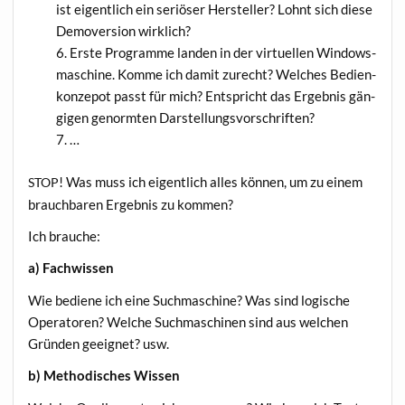
ist eigent­lich ein seriö­ser Her­stel­ler? Lohnt sich die­se
Demo­ver­si­on wirklich?
Ers­te Pro­gram­me lan­den in der vir­tu­el­len Win­dows­
ma­schi­ne. Kom­me ich damit zurecht? Wel­ches Bedien­
kon­ze­pot passt für mich? Ent­spricht das Ergeb­nis gän­
gi­gen genorm­ten Darstellungsvorschriften?
…
! Was muss ich eigent­lich alles kön­nen, um zu einem
STOP
brauch­ba­ren Ergeb­nis zu kommen?
Ich brau­che:
a) Fach­wis­sen
Wie bedie­ne ich eine Such­ma­schi­ne? Was sind logi­sche
Ope­ra­to­ren? Wel­che Such­ma­schi­nen sind aus wel­chen
Grün­den geeig­net? usw.
b) Metho­di­sches Wissen