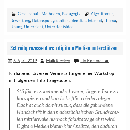
Gesellschaft
,
Methoden
,
Pädagogik
Algorithmus
,
Bewertung
,
Datenspur
,
gestalten
,
Identität
,
Internet
,
Thema
,
Übung
,
Unterricht
,
Unterrichtsidee
Schreibprozesse durch digitale Medien unterstützen
6. April 2019
Maik Riecken
Ein Kommentar
Ich habe auf diver­sen Ver­an­stal­tun­gen einen Work­shop
mit fol­gen­dem Inhalt angeboten:
S*S fällt es zuneh­mend schwe­rer, län­ge­re Tex­te zu
kon­zi­pie­ren und hand­schrift­lich nie­der­zu­le­gen.
Das hat auch damit zu tun, dass die gebun­de­ne
Hand­schrift in den nie­der­säch­si­schen Grund­schu­
len mitt­ler­wei­le nur noch fakul­ta­tiv gelehrt wird.
Digi­ta­le Medi­en bie­ten hier Ansät­ze, den dadurch