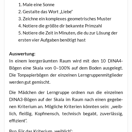
Male eine Sonne
Gestal­te das Wort „Lie­be“
Zeich­ne ein kom­ple­xes geo­me­tri­sches Muster
Notie­re die größ­te dir bekann­te Primzahl
Notie­re die Zeit in Minu­ten, die du zur Lösung der
ers­ten vier Auf­ga­ben benö­tigt hast
Aus­wer­tung:
In einem leer­ge­räum­ten Raum wird mit den 10 DINA4-
Bögen eine Ska­la von 0–100% auf dem Boden aus­ge­legt.
Die Ton­pa­pier­bö­gen der ein­zel­nen Lern­grup­pen­mit­glie­der
wer­den gut gemischt.
Die Mäd­chen der Lern­grup­pe ord­nen nun die ein­zel­nen
DINA3-Bögen auf der Ska­la im Raum nach einen gege­be­
nen Kri­te­ri­um an. Mög­li­che Kri­te­ri­en könn­ten sein: „weib­
lich, flei­ßig, Kopf­mensch, tech­nisch begabt, zuver­läs­sig,
effizient“.
Bsp. Für das Kri­te­ri­um „weib­lich“: