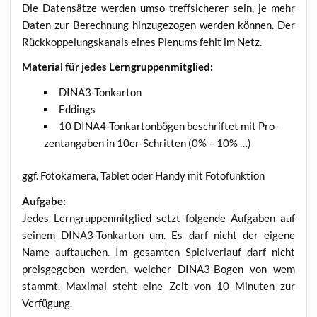
Die Daten­sät­ze wer­den umso treff­si­che­rer sein, je mehr
Daten zur Berech­nung hin­zu­ge­zo­gen wer­den kön­nen. Der
Rück­kop­pe­lungs­ka­nals eines Ple­nums fehlt im Netz.
Mate­ri­al für jedes Lerngruppenmitglied:
DINA3-Ton­kar­ton
Eddings
10 DINA4-Ton­kar­ton­bö­gen beschrif­tet mit Pro­
zent­an­ga­ben in 10er-Schrit­ten (0% – 10% …)
ggf. Foto­ka­me­ra, Tablet oder Han­dy mit Fotofunktion
Auf­ga­be:
Jedes Lern­grup­pen­mit­glied setzt fol­gen­de Auf­ga­ben auf
sei­nem DINA3-Ton­kar­ton um. Es darf nicht der eige­ne
Name auf­tau­chen. Im gesam­ten Spiel­ver­lauf darf nicht
preis­ge­ge­ben wer­den, wel­cher DINA3-Bogen von wem
stammt. Maxi­mal steht eine Zeit von 10 Minu­ten zur
Verfügung.