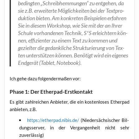
beding­ten „Schreib­hem­mun­gen“ zu ent­ge­hen, da
sie z.B. erwei­ter­te Mög­lich­kei­ten bei der Text­pro­
duk­ti­on bie­ten. Am kon­kre­ten Bei­spie­len erfah­ren
Sie in die­sem Work­shop, wie Sie mit der an Ihrer
Schu­le vor­han­de­nen Tech­nik, S*S erleich­tern kön­
nen, effi­zi­en­ter zu einem Text zu kom­men und
geziel­ter die gedank­li­che Struk­tu­rie­rung von Tex­
ten unter­stüt­zen kön­nen. Benö­tigt wird ein eige­nes
End­ge­rät (Tablet, Notebook).
Ich gehe dazu fol­gen­der­ma­ßen vor:
Phase 1: Der Etherpad-Erstkontakt
Es gibt zahl­rei­chen Anbie­ter, die ein kos­ten­lo­ses Ether­pad
anbie­ten, z.B.
https://etherpad.nibis.de/
(Nie­der­säch­si­scher Bil­
dungs­ser­ver, in der Ver­gan­gen­heit nicht sehr
zuverlässig)