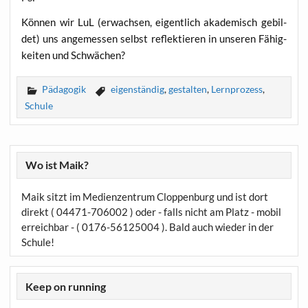
Kön­nen wir LuL (erwach­sen, eigent­lich aka­de­misch gebil­
det) uns ange­mes­sen selbst reflek­tie­ren in unse­ren Fähig­
kei­ten und Schwächen?
Pädagogik
eigenständig
,
gestalten
,
Lernprozess
,
Schule
Wo ist Maik?
Maik sitzt im Medienzentrum Cloppenburg und ist dort
direkt ( 04471-706002 ) oder - falls nicht am Platz - mobil
erreichbar - ( 0176-56125004 ). Bald auch wieder in der
Schule!
Keep on running