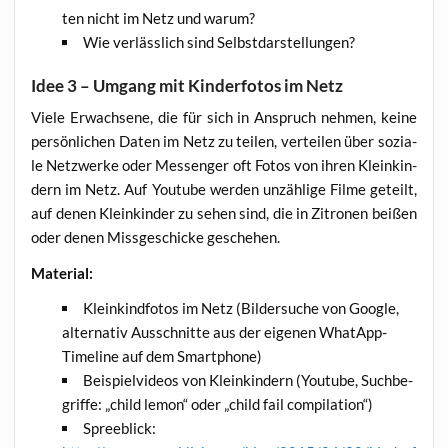
ten nicht im Netz und warum?
Wie ver­läss­lich sind Selbstdarstellungen?
Idee 3 – Umgang mit Kinderfotos im Netz
Vie­le Erwach­se­ne, die für sich in Anspruch neh­men, kei­ne
per­sön­li­chen Daten im Netz zu tei­len, ver­tei­len über sozia­
le Netz­wer­ke oder Mes­sen­ger oft Fotos von ihren Klein­kin­
dern im Netz. Auf You­tube wer­den unzäh­li­ge Fil­me geteilt,
auf denen Klein­kin­der zu sehen sind, die in Zitro­nen bei­ßen
oder denen Miss­ge­schi­cke geschehen.
Mate­ri­al:
Klein­kind­fo­tos im Netz (Bil­der­su­che von Goog­le,
alter­na­tiv Aus­schnit­te aus der eige­nen What­App-
Time­line auf dem Smartphone)
Bei­spiel­vi­de­os von Klein­kin­dern (You­tube, Such­be­
grif­fe: „child lemon“ oder „child fail compilation“)
Spree­blick: