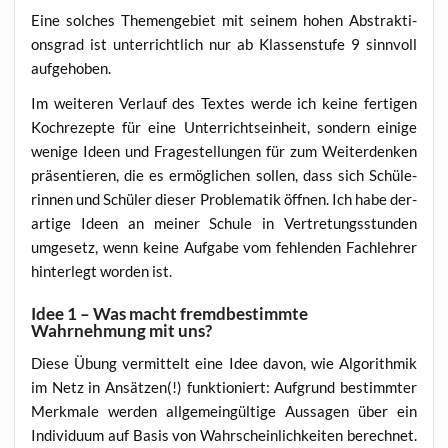
Eine sol­ches The­men­ge­biet mit sei­nem hohen Abs­trak­ti­
ons­grad ist unter­richt­lich nur ab Klas­sen­stu­fe 9 sinn­voll
aufgehoben.
Im wei­te­ren Ver­lauf des Tex­tes wer­de ich kei­ne fer­ti­gen
Koch­re­zep­te für eine Unter­richts­ein­heit, son­dern eini­ge
weni­ge Ideen und Fra­ge­stel­lun­gen für zum Wei­ter­den­ken
prä­sen­tie­ren, die es ermög­li­chen sol­len, dass sich Schü­le­
rin­nen und Schü­ler die­ser Pro­ble­ma­tik öff­nen. Ich habe der­
ar­ti­ge Ideen an mei­ner Schu­le in Ver­tre­tungs­stun­den
umge­setz, wenn kei­ne Auf­ga­be vom feh­len­den Fach­leh­rer
hin­ter­legt wor­den ist.
Idee 1 – Was macht fremdbestimmte
Wahrnehmung mit uns?
Die­se Übung ver­mit­telt eine Idee davon, wie Algo­rith­mik
im Netz in Ansät­zen(!) funk­tio­niert: Auf­grund bestimm­ter
Merk­ma­le wer­den all­ge­mein­gül­ti­ge Aus­sa­gen über ein
Indi­vi­du­um auf Basis von Wahr­schein­lich­kei­ten berech­net.