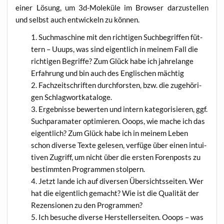
einer Lösung, um 3d-Mole­kü­le im Brow­ser dar­zu­stel­len
und selbst auch ent­wi­ckeln zu können.
Such­ma­schi­ne mit den rich­ti­gen Such­be­grif­fen füt­
tern – Uuups, was sind eigent­lich in mei­nem Fall die
rich­ti­gen Begrif­fe? Zum Glück habe ich jah­re­lan­ge
Erfah­rung und bin auch des Eng­li­schen mächtig
Fach­zeit­schrif­ten durch­fors­ten, bzw. die zuge­hö­ri­
gen Schlagwortkataloge.
Ergeb­nis­se bewer­ten und intern kate­go­ri­sie­ren, ggf.
Such­pa­ra­ma­ter opti­mie­ren. Ooops, wie mache ich das
eigent­lich? Zum Glück habe ich in mei­nem Leben
schon diver­se Tex­te gele­sen, ver­fü­ge über einen intui­
ti­ven Zugriff, um nicht über die ers­ten Foren­posts zu
bestimm­ten Pro­gram­men stolpern.
Jetzt lan­de ich auf diver­sen Über­sichts­sei­ten. Wer
hat die eigent­lich gemacht? Wie ist die Qua­li­tät der
Rezen­sio­nen zu den Programmen?
Ich besu­che diver­se Her­stel­ler­sei­ten. Ooops – was