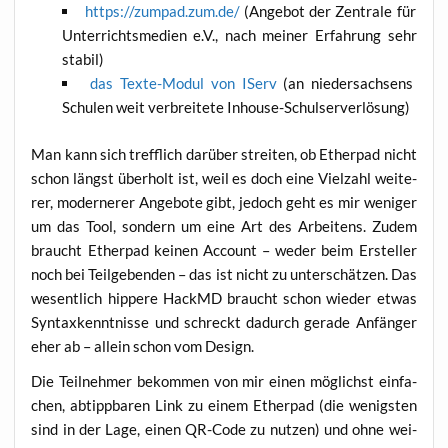
https://zumpad.zum.de/
(Ange­bot der Zen­tra­le für
Unter­richts­me­di­en e.V., nach mei­ner Erfah­rung sehr
stabil)
das Tex­te-Modul von IServ
(an nie­der­sach­sens
Schu­len weit ver­brei­te­te Inhouse-Schulserverlösung)
Man kann sich treff­lich dar­über strei­ten, ob Ether­pad nicht
schon längst über­holt ist, weil es doch eine Viel­zahl wei­te­
rer, moder­ne­rer Ange­bo­te gibt, jedoch geht es mir weni­ger
um das Tool, son­dern um eine Art des Arbei­tens. Zudem
braucht Ether­pad kei­nen Account – weder beim Erstel­ler
noch bei Teil­ge­ben­den – das ist nicht zu unter­schät­zen. Das
wesent­lich hip­pe­re HackMD braucht schon wie­der etwas
Syn­tax­kennt­nis­se und schreckt dadurch gera­de Anfän­ger
eher ab – allein schon vom Design.
Die Teil­neh­mer bekom­men von mir einen mög­lichst ein­fa­
chen, abtipp­ba­ren Link zu einem Ether­pad (die wenigs­ten
sind in der Lage, einen QR-Code zu nut­zen) und ohne wei­