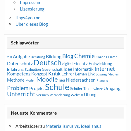
Impressum
Lizensierung
tipps4you.net
Über dieses Blog
Schlagwörter
Chemie
Blog
Aufgabe
Bildung
2.0
Beratung
Corona
Daten
Deutsch
Datenschutz
Entwicklung
Einsatz
digital
Internet
Idee
Informatik
Erfahrung
Gesellschaft
Evaluation
Kritik
Kompetenz
Konzept
Lehrer
Lernen
Link
Medien
Lösung
Moodle
Niedersachsen
Methode
neu
Modell
Planung
Schule
Problem
Projekt
Umgang
Schüler
Text
Twitter
Unterricht
Übung
Versuch
Web2.0
Veränderung
Neueste Kommentare
Arbeitsloser
zu
Materialismus vs. Idealismus