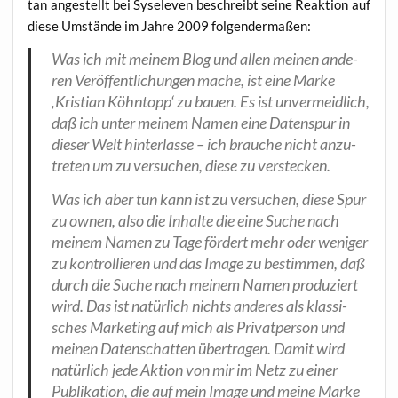
tan ange­stellt bei Syse­le­ven beschreibt sei­ne Reak­ti­on auf
die­se Umstän­de im Jah­re 2009 folgendermaßen:
Was ich mit mei­nem Blog und allen mei­nen ande­
ren Ver­öf­fent­li­chun­gen mache, ist eine Mar­ke
‚Kris­ti­an Köhn­topp‘ zu bau­en. Es ist unver­meid­lich,
daß ich unter mei­nem Namen eine Daten­spur in
die­ser Welt hin­ter­las­se – ich brau­che nicht anzu­
tre­ten um zu ver­su­chen, die­se zu verstecken.
Was ich aber tun kann ist zu ver­su­chen, die­se Spur
zu ownen, also die Inhal­te die eine Suche nach
mei­nem Namen zu Tage för­dert mehr oder weni­ger
zu kon­trol­lie­ren und das Image zu bestim­men, daß
durch die Suche nach mei­nem Namen pro­du­ziert
wird. Das ist natür­lich nichts ande­res als klas­si­
sches Mar­ke­ting auf mich als Pri­vat­per­son und
mei­nen Daten­schat­ten über­tra­gen. Damit wird
natür­lich jede Akti­on von mir im Netz zu einer
Publi­ka­ti­on, die auf mein Image und mei­ne Mar­ke