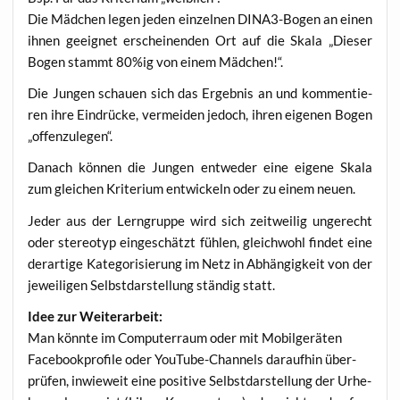
Die Mäd­chen legen jeden ein­zel­nen DINA3-Bogen an einen
ihnen geeig­net erschei­nen­den Ort auf die Ska­la „Die­ser
Bogen stammt 80%ig von einem Mädchen!“.
Die Jun­gen schau­en sich das Ergeb­nis an und kom­men­tie­
ren ihre Ein­drü­cke, ver­mei­den jedoch, ihren eige­nen Bogen
„offen­zu­le­gen“.
Danach kön­nen die Jun­gen ent­we­der eine eige­ne Ska­la
zum glei­chen Kri­te­ri­um ent­wi­ckeln oder zu einem neuen.
Jeder aus der Lern­grup­pe wird sich zeit­wei­lig unge­recht
oder ste­reo­typ ein­ge­schätzt füh­len, gleich­wohl fin­det eine
der­ar­ti­ge Kate­go­ri­sie­rung im Netz in Abhän­gig­keit von der
jewei­li­gen Selbst­dar­stel­lung stän­dig statt.
Idee zur Weiterarbeit:
Man könn­te im Com­pu­ter­raum oder mit Mobil­ge­rä­ten
Face­book­pro­fi­le oder You­Tube-Chan­nels dar­auf­hin über­
prü­fen, inwie­weit eine posi­ti­ve Selbst­dar­stel­lung der Urhe­