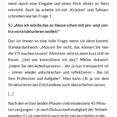
ment durch eine Ein­ga­be und einen Klick direkt im Netz
ent­steht. Auch da arbei­te ich mit „Krü­cken“ und Tafel­an­
schrie­ben wie bei Fra­ge 1.
5.) „Also ich wür­de das zu Hau­se schon mit pro- und con­
tra vor­struk­tu­rie­ren wollen!“
Das ist immer so eine tol­le Fra­ge, wenn sie denn kommt.
Stan­dard­ant­wort: „Müs­sen Sie nicht, das kön­nen Sie hier
die S*S machen las­sen!“ Meis­tens wird es dann kurz still im
Raum. „Und wie kon­trol­lie­re ich das?“ Mei­ne Ant­wort:
„Indem Sie den Arbeits­pro­zess – der ja nun trans­pa­rent ist
– immer wie­der unter­bre­chen und reflek­tie­ren – das ist
Ihre Pro­fes­si­on und Auf­ga­be!“. Man kann z.B. ja vor dem
Struk­tu­rie­ren das Ent­stan­de­ne auch über­ar­bei­ten lassen.
[…]
Nach den ers­ten bei­den Pha­sen sind min­des­tens 45 Minu­
ten ver­gan­gen – je nach Dis­kus­si­on­freu­dig­keit der Teil­neh­
men­den. Es ist eigent­lich noch nicht viel gesche­hen in die­