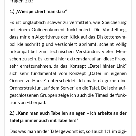
Fra­gen, z.B.:
1.) „Wie spei­chert man das?“
Es ist unglaub­lich schwer zu ver­mit­teln, wie Spei­che­rung
bei einem Online­do­ku­ment funk­tio­niert. Die Vor­stel­lung,
dass mir ein Algo­rith­mus den Klick auf das Dis­ket­ten­sym­
bol klein­schrit­tig und ver­sio­niert abnimmt, scheint völ­lig
unkom­pa­ti­bel zum tech­ni­schen Ver­ständ­nis vie­ler Men­
schen zu sein. Es kommt hier extrem dar­auf an, die­se Fra­ge
sehr ernst­zu­neh­men, da das Kon­zept „Datei hin­ter Link“
sich sehr fun­da­men­tal vom Kon­zept „Datei im eige­nen
Ord­ner zu Hau­se“ unter­schei­det. Ich male da ger­ne eine
Ord­ner­struk­tur „auf dem Ser­ver“ an die Tafel. Bei sehr auf­
ge­schlos­se­nen Grup­pen zei­ge ich auch die Times­li­der­funk­
ti­on von Etherpad.
2.) „Kann man auch Tabel­len anle­gen – ich arbei­te an der
Tafel ja immer auch mit Tabellen!“
Das was man an der Tafel gewohnt ist, soll auch 1:1 im digi­