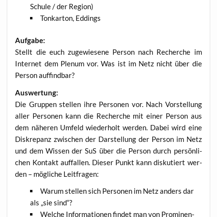
Schu­le / der Region)
Ton­kar­ton, Eddings
Auf­ga­be:
Stellt die euch zuge­wie­se­ne Per­son nach Recher­che im
Inter­net dem Ple­num vor. Was ist im Netz nicht über die
Per­son auffindbar?
Aus­wer­tung:
Die Grup­pen stel­len ihre Per­so­nen vor. Nach Vor­stel­lung
aller Per­so­nen kann die Recher­che mit einer Per­son aus
dem nähe­ren Umfeld wie­der­holt wer­den. Dabei wird eine
Dis­kre­panz zwi­schen der Dar­stel­lung der Per­son im Netz
und dem Wis­sen der SuS über die Per­son durch per­sön­li­
chen Kon­takt auf­fal­len. Die­ser Punkt kann dis­ku­tiert wer­
den – mög­li­che Leitfragen:
War­um stel­len sich Per­so­nen im Netz anders dar
als „sie sind“?
Wel­che Infor­ma­tio­nen fin­det man von Pro­mi­nen­