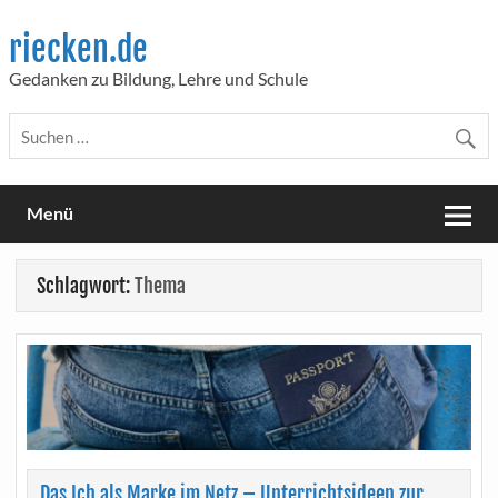
Skip
to
riecken.de
content
Gedanken zu Bildung, Lehre und Schule
Menü
Schlagwort:
Thema
Das Ich als Marke im Netz – Unterrichtsideen zur