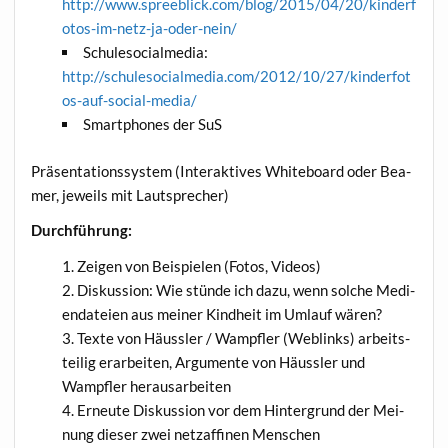
http://www.spreeblick.com/blog/2015/04/20/kinderf
otos-im-netz-ja-oder-nein/
Schu­le­so­cial­me­dia:
http://schulesocialmedia.com/2012/10/27/kinderfot
os-auf-social-media/
Smart­phones der SuS
Prä­sen­ta­ti­ons­sys­tem (Inter­ak­ti­ves White­board oder Bea­
mer, jeweils mit Lautsprecher)
Durch­füh­rung:
Zei­gen von Bei­spie­len (Fotos, Videos)
Dis­kus­si­on: Wie stün­de ich dazu, wenn sol­che Medi­
en­da­tei­en aus mei­ner Kind­heit im Umlauf wären?
Tex­te von Häuss­ler / Wampf­ler (Web­links) arbeits­
tei­lig erar­bei­ten, Argu­men­te von Häuss­ler und
Wampf­ler herausarbeiten
Erneu­te Dis­kus­si­on vor dem Hin­ter­grund der Mei­
nung die­ser zwei netz­af­fi­nen Menschen