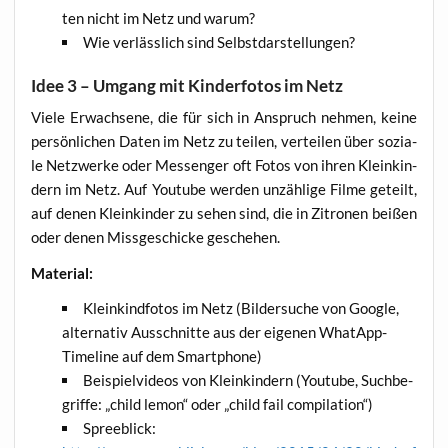
ten nicht im Netz und warum?
Wie ver­läss­lich sind Selbstdarstellungen?
Idee 3 – Umgang mit Kinderfotos im Netz
Vie­le Erwach­se­ne, die für sich in Anspruch neh­men, kei­ne
per­sön­li­chen Daten im Netz zu tei­len, ver­tei­len über sozia­
le Netz­wer­ke oder Mes­sen­ger oft Fotos von ihren Klein­kin­
dern im Netz. Auf You­tube wer­den unzäh­li­ge Fil­me geteilt,
auf denen Klein­kin­der zu sehen sind, die in Zitro­nen bei­ßen
oder denen Miss­ge­schi­cke geschehen.
Mate­ri­al:
Klein­kind­fo­tos im Netz (Bil­der­su­che von Goog­le,
alter­na­tiv Aus­schnit­te aus der eige­nen What­App-
Time­line auf dem Smartphone)
Bei­spiel­vi­de­os von Klein­kin­dern (You­tube, Such­be­
grif­fe: „child lemon“ oder „child fail compilation“)
Spree­blick: