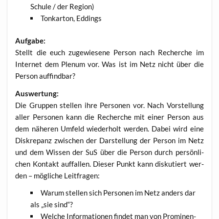
Schu­le / der Region)
Ton­kar­ton, Eddings
Auf­ga­be:
Stellt die euch zuge­wie­se­ne Per­son nach Recher­che im
Inter­net dem Ple­num vor. Was ist im Netz nicht über die
Per­son auffindbar?
Aus­wer­tung:
Die Grup­pen stel­len ihre Per­so­nen vor. Nach Vor­stel­lung
aller Per­so­nen kann die Recher­che mit einer Per­son aus
dem nähe­ren Umfeld wie­der­holt wer­den. Dabei wird eine
Dis­kre­panz zwi­schen der Dar­stel­lung der Per­son im Netz
und dem Wis­sen der SuS über die Per­son durch per­sön­li­
chen Kon­takt auf­fal­len. Die­ser Punkt kann dis­ku­tiert wer­
den – mög­li­che Leitfragen:
War­um stel­len sich Per­so­nen im Netz anders dar
als „sie sind“?
Wel­che Infor­ma­tio­nen fin­det man von Pro­mi­nen­