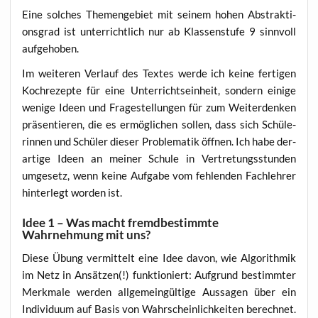
Eine sol­ches The­men­ge­biet mit sei­nem hohen Abs­trak­ti­
ons­grad ist unter­richt­lich nur ab Klas­sen­stu­fe 9 sinn­voll
aufgehoben.
Im wei­te­ren Ver­lauf des Tex­tes wer­de ich kei­ne fer­ti­gen
Koch­re­zep­te für eine Unter­richts­ein­heit, son­dern eini­ge
weni­ge Ideen und Fra­ge­stel­lun­gen für zum Wei­ter­den­ken
prä­sen­tie­ren, die es ermög­li­chen sol­len, dass sich Schü­le­
rin­nen und Schü­ler die­ser Pro­ble­ma­tik öff­nen. Ich habe der­
ar­ti­ge Ideen an mei­ner Schu­le in Ver­tre­tungs­stun­den
umge­setz, wenn kei­ne Auf­ga­be vom feh­len­den Fach­leh­rer
hin­ter­legt wor­den ist.
Idee 1 – Was macht fremdbestimmte
Wahrnehmung mit uns?
Die­se Übung ver­mit­telt eine Idee davon, wie Algo­rith­mik
im Netz in Ansät­zen(!) funk­tio­niert: Auf­grund bestimm­ter
Merk­ma­le wer­den all­ge­mein­gül­ti­ge Aus­sa­gen über ein
Indi­vi­du­um auf Basis von Wahr­schein­lich­kei­ten berech­net.