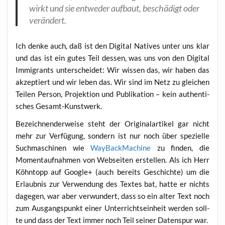
wirkt und sie ent­we­der auf­baut, beschä­digt oder
verändert.
Ich den­ke auch, daß ist den Digi­tal Nati­ves unter uns klar
und das ist ein gutes Teil des­sen, was uns von den Digi­tal
Immi­grants unter­schei­det: Wir wis­sen das, wir haben das
akzep­tiert und wir leben das. Wir sind im Netz zu glei­chen
Tei­len Per­son, Pro­jek­ti­on und Publi­ka­ti­on – kein authen­ti­
sches Gesamt-Kunstwerk.
Bezeich­nen­der­wei­se steht der Ori­gi­nal­ar­ti­kel gar nicht
mehr zur Ver­fü­gung, son­dern ist nur noch über spe­zi­el­le
Such­ma­schi­nen wie
Way­Back­Ma­chi­ne
zu fin­den, die
Moment­auf­nah­men von Web­sei­ten erstel­len. Als ich Herr
Köhn­topp auf Goog­le+ (auch bereits Geschich­te) um die
Erlaub­nis zur Ver­wen­dung des Tex­tes bat, hat­te er nichts
dage­gen, war aber ver­wun­dert, dass so ein alter Text noch
zum Aus­gangs­punkt einer Unter­richts­ein­heit wer­den soll­
te und dass der Text immer noch Teil sei­ner Daten­spur war.