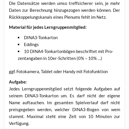
Die Daten­sät­ze wer­den umso treff­si­che­rer sein, je mehr
Daten zur Berech­nung hin­zu­ge­zo­gen wer­den kön­nen. Der
Rück­kop­pe­lungs­ka­nals eines Ple­nums fehlt im Netz.
Mate­ri­al für jedes Lerngruppenmitglied:
DINA3-Ton­kar­ton
Eddings
10 DINA4-Ton­kar­ton­bö­gen beschrif­tet mit Pro­
zent­an­ga­ben in 10er-Schrit­ten (0% – 10% …)
ggf. Foto­ka­me­ra, Tablet oder Han­dy mit Fotofunktion
Auf­ga­be:
Jedes Lern­grup­pen­mit­glied setzt fol­gen­de Auf­ga­ben auf
sei­nem DINA3-Ton­kar­ton um. Es darf nicht der eige­ne
Name auf­tau­chen. Im gesam­ten Spiel­ver­lauf darf nicht
preis­ge­ge­ben wer­den, wel­cher DINA3-Bogen von wem
stammt. Maxi­mal steht eine Zeit von 10 Minu­ten zur
Verfügung.