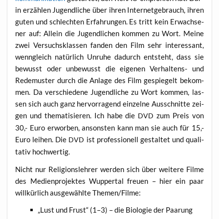
in erzäh­len Jugend­li­che über ihren Inter­net­ge­brauch, ihren
guten und schlech­ten Erfah­run­gen. Es tritt kein Erwach­se­
ner auf: Allein die Jugend­li­chen kom­men zu Wort. Mei­ne
zwei Ver­suchs­klas­sen fan­den den Film sehr inter­es­sant,
wenn­gleich natür­lich Unru­he dadurch ent­steht, dass sie
bewusst oder unbe­wusst die eige­nen Ver­hal­tens- und
Rede­mus­ter durch die Anla­ge des Film gespie­gelt bekom­
men. Da ver­schie­de­ne Jugend­li­che zu Wort kom­men, las­
sen sich auch ganz her­vor­ra­gend ein­zel­ne Aus­schnit­te zei­
gen und the­ma­ti­sie­ren. Ich habe die
zum Preis von
DVD
30,- Euro erwor­ben, ansons­ten kann man sie auch für 15,-
Euro lei­hen. Die
ist pro­fes­sio­nell gestal­tet und qua­li­
DVD
ta­tiv hochwertig.
Nicht nur Reli­gi­ons­leh­rer wer­den sich über wei­te­re Fil­me
des Medi­en­pro­jek­tes Wup­per­tal freu­en – hier ein paar
will­kür­lich aus­ge­wähl­te Themen/Filme:
„
Lust und Frust“ (1–3) – die Bio­lo­gie der Paa­rung