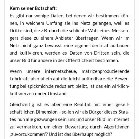
Kern sei­ner Botschaft:
Es gibt nur weni­ge Daten, bei denen wir bestim­men kön­
nen, in wel­chem Umfang sie ins Netz gelan­gen, weil es
Drit­te sind, die z.B. durch die schlich­te Wahl eines Mes­sen­
gers die­se zu einem Anbie­ter über­tra­gen. Wenn wir im
Netz nicht ganz bewusst eine eige­ne Iden­ti­tät auf­bau­en
und kul­ti­vie­ren, wer­den es Daten von Drit­ten sein, die
unser Bild für ande­re in der Öffent­lich­keit bestimmen.
Wenn unse­re inter­net­scheue, matri­zen­pro­du­zie­ren­de
Lehr­kraft also allein auf die leicht auf­find­ba­re die Bewer­
tung bei spickmich.de redu­ziert bleibt, ist das ein wirk­lich­
keits­ver­zer­ren­der Umstand.
Gleich­zei­tig ist es aber eine Rea­li­tät mit einer gesell­
schaft­li­chen Dimen­si­on – sol­len wir als Bür­ger die­ses Staa­
tes nun alle gezwun­gen sein, uns und unser Bild im Inter­net
zu ver­mark­ten, um einer Bewer­tung durch Algo­rith­men
„zuvor­zu­kom­men“? Und ist das über­haupt möglich?