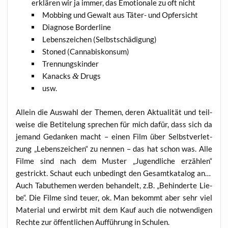
erklä­ren wir ja immer, das Emo­tio­na­le zu oft nicht
Mob­bing und Gewalt aus Täter- und Opfersicht
Dia­gno­se Borderline
Lebens­zei­chen (Selbst­schä­di­gung)
Stoned (Can­na­bis­kon­sum)
Tren­nungs­kin­der
Kanacks
&
Drugs
usw.
Allein die Aus­wahl der The­men, deren Aktua­li­tät und teil­
wei­se die Beti­telung spre­chen für mich dafür, dass sich da
jemand Gedan­ken macht – einen Film über Selbst­ver­let­
zung „Lebens­zei­chen“ zu nen­nen – das hat schon was. Alle
Fil­me sind nach dem Mus­ter „Jugend­li­che erzäh­len“
gestrickt. Schaut euch unbe­dingt den Gesamt­ka­ta­log an…
Auch Tabu­the­men wer­den behan­delt, z.B. „Behin­der­te Lie­
be“. Die Fil­me sind teu­er, ok. Man bekommt aber sehr viel
Mate­ri­al und erwirbt mit dem Kauf auch die not­wen­di­gen
Rech­te zur öffent­li­chen Auf­füh­rung in Schulen.