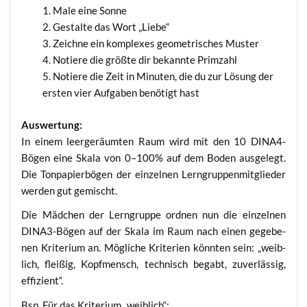
Male eine Sonne
Gestal­te das Wort „Lie­be“
Zeich­ne ein kom­ple­xes geo­me­tri­sches Muster
Notie­re die größ­te dir bekann­te Primzahl
Notie­re die Zeit in Minu­ten, die du zur Lösung der
ers­ten vier Auf­ga­ben benö­tigt hast
Aus­wer­tung:
In einem leer­ge­räum­ten Raum wird mit den 10 DINA4-
Bögen eine Ska­la von 0–100% auf dem Boden aus­ge­legt.
Die Ton­pa­pier­bö­gen der ein­zel­nen Lern­grup­pen­mit­glie­der
wer­den gut gemischt.
Die Mäd­chen der Lern­grup­pe ord­nen nun die ein­zel­nen
DINA3-Bögen auf der Ska­la im Raum nach einen gege­be­
nen Kri­te­ri­um an. Mög­li­che Kri­te­ri­en könn­ten sein: „weib­
lich, flei­ßig, Kopf­mensch, tech­nisch begabt, zuver­läs­sig,
effizient“.
Bsp. Für das Kri­te­ri­um „weib­lich“: