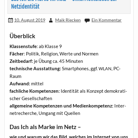
Netzidentität
10. August 2019
Maik Riecken
Ein Kommentar
Überblick
Klas­sen­stu­fe
: ab Klas­se 9
Fächer
: Poli­tik, Reli­gi­on, Wer­te und Normen
Zeit­be­darf:
je Übung ca. 45 Minuten
tech­ni­sche Aus­stat­tung:
Smart­phones, ggf.
, PC-
WLAN
Raum
Auf­wand:
mittel
fach­li­che Kom­pe­ten­zen:
Iden­ti­tät als Kon­zept demo­kra­ti­
scher Gesellschaften
all­ge­mei­ne Kom­pe­ten­zen und Medi­en­kom­pe­tenz:
Inter­
net­re­cher­che, Umgang mit Quellen
Das Ich als Marke im Netz –
wie und war­um wir das Bild, wel­ches im Inter­net von uns