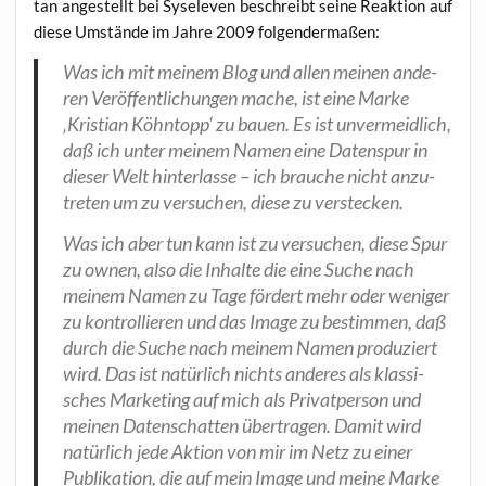
tan ange­stellt bei Syse­le­ven beschreibt sei­ne Reak­ti­on auf
die­se Umstän­de im Jah­re 2009 folgendermaßen:
Was ich mit mei­nem Blog und allen mei­nen ande­
ren Ver­öf­fent­li­chun­gen mache, ist eine Mar­ke
‚Kris­ti­an Köhn­topp‘ zu bau­en. Es ist unver­meid­lich,
daß ich unter mei­nem Namen eine Daten­spur in
die­ser Welt hin­ter­las­se – ich brau­che nicht anzu­
tre­ten um zu ver­su­chen, die­se zu verstecken.
Was ich aber tun kann ist zu ver­su­chen, die­se Spur
zu ownen, also die Inhal­te die eine Suche nach
mei­nem Namen zu Tage för­dert mehr oder weni­ger
zu kon­trol­lie­ren und das Image zu bestim­men, daß
durch die Suche nach mei­nem Namen pro­du­ziert
wird. Das ist natür­lich nichts ande­res als klas­si­
sches Mar­ke­ting auf mich als Pri­vat­per­son und
mei­nen Daten­schat­ten über­tra­gen. Damit wird
natür­lich jede Akti­on von mir im Netz zu einer
Publi­ka­ti­on, die auf mein Image und mei­ne Mar­ke