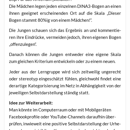
Die Mäd­chen legen jeden ein­zel­nen DINA3-Bogen an einen
ihnen geeig­net erschei­nen­den Ort auf die Ska­la „Die­ser
Bogen stammt 80%ig von einem Mädchen!“.
Die Jun­gen schau­en sich das Ergeb­nis an und kom­men­tie­
ren ihre Ein­drü­cke, ver­mei­den jedoch, ihren eige­nen Bogen
„offen­zu­le­gen“.
Danach kön­nen die Jun­gen ent­we­der eine eige­ne Ska­la
zum glei­chen Kri­te­ri­um ent­wi­ckeln oder zu einem neuen.
Jeder aus der Lern­grup­pe wird sich zeit­wei­lig unge­recht
oder ste­reo­typ ein­ge­schätzt füh­len, gleich­wohl fin­det eine
der­ar­ti­ge Kate­go­ri­sie­rung im Netz in Abhän­gig­keit von der
jewei­li­gen Selbst­dar­stel­lung stän­dig statt.
Idee zur Weiterarbeit:
Man könn­te im Com­pu­ter­raum oder mit Mobil­ge­rä­ten
Face­book­pro­fi­le oder You­Tube-Chan­nels dar­auf­hin über­
prü­fen, inwie­weit eine posi­ti­ve Selbst­dar­stel­lung der Urhe­