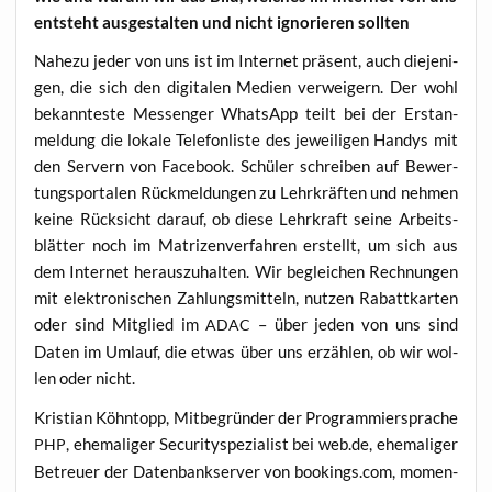
ent­steht aus­ge­stal­ten und nicht igno­rie­ren sollten
Nahe­zu jeder von uns ist im Inter­net prä­sent, auch die­je­ni­
gen, die sich den digi­ta­len Medi­en ver­wei­gern. Der wohl
bekann­tes­te Mes­sen­ger Whats­App teilt bei der Erst­an­
mel­dung die loka­le Tele­fon­lis­te des jewei­li­gen Han­dys mit
den Ser­vern von Face­book. Schü­ler schrei­ben auf Bewer­
tungs­por­ta­len Rück­mel­dun­gen zu Lehr­kräf­ten und neh­men
kei­ne Rück­sicht dar­auf, ob die­se Lehr­kraft sei­ne Arbeits­
blät­ter noch im Matri­zen­ver­fah­ren erstellt, um sich aus
dem Inter­net her­aus­zu­hal­ten. Wir beglei­chen Rech­nun­gen
mit elek­tro­ni­schen Zah­lungs­mit­teln, nut­zen Rabatt­kar­ten
oder sind Mit­glied im
– über jeden von uns sind
ADAC
Daten im Umlauf, die etwas über uns erzäh­len, ob wir wol­
len oder nicht.
Kris­ti­an Köhn­topp, Mit­be­grün­der der Pro­gram­mier­spra­che
, ehe­ma­li­ger Secu­ri­ty­spe­zia­list bei web.de, ehe­ma­li­ger
PHP
Betreu­er der Daten­bank­ser­ver von bookings.com, momen­