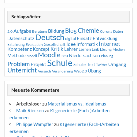
Schlagwörter
Chemie
Blog
Aufgabe
Bildung
2.0
Beratung
Corona
Daten
Deutsch
Datenschutz
Entwicklung
Einsatz
digital
Internet
Idee
Informatik
Erfahrung
Gesellschaft
Evaluation
Kritik
Kompetenz
Konzept
Lehrer
Lernen
Link
Medien
Lösung
Moodle
Niedersachsen
Methode
neu
Modell
Planung
Schule
Problem
Projekt
Umgang
Schüler
Text
Twitter
Unterricht
Übung
Versuch
Web2.0
Veränderung
Neueste Kommentare
Arbeitsloser
zu
Materialismus vs. Idealismus
Maik Riecken
zu
generierte (Fach-)Arbeiten
KI
erkennen
Philippe Wampfler
zu
generierte (Fach-)Arbeiten
KI
erkennen