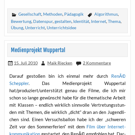
Gesellschaft
,
Methoden
,
Pädagogik
Algorithmus
,
Bewertung
,
Datenspur
,
gestalten
,
Identität
,
Internet
,
Thema
,
Übung
,
Unterricht
,
Unterrichtsidee
Medienprojekt Wuppertal
15. Juli 2010
Maik Riecken
2 Kommentare
Dar­auf gesto­ßen bin ich ein­mal mehr durch
RenÃ©
Schepp­ler
. Das Medi­en­pro­jekt Wup­per­tal
hat/produziert/unterstützt genau die Fil­me, die ich mir
schon so lan­ge gewünscht habe für die the­ma­ti­sche Arbeit
mit Klas­sen – end­lich wirk­lich sinn­vol­le Ver­tre­tungs­stun­
den mit The­men, die wirk­lich „dicht“ dran an den Jugend­li­
chen sind. Einen Ver­suchs­bal­lon habe ich der „schwe­ren
Zeit vor den Som­mer­fe­ri­en“ mit dem
Film über Inter­net­
kom­mu­ni­ka­ti­on
gestar­tet, den RenÃ© emp­foh­len hat. Dar­