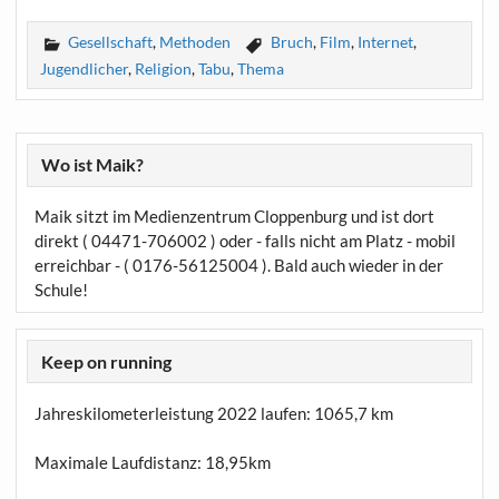
Gesellschaft
,
Methoden
Bruch
,
Film
,
Internet
,
Jugendlicher
,
Religion
,
Tabu
,
Thema
Wo ist Maik?
Maik sitzt im Medienzentrum Cloppenburg und ist dort
direkt ( 04471-706002 ) oder - falls nicht am Platz - mobil
erreichbar - ( 0176-56125004 ). Bald auch wieder in der
Schule!
Keep on running
Jahreskilometerleistung 2022 laufen:
1065,7 km
Maximale Laufdistanz:
18,95km