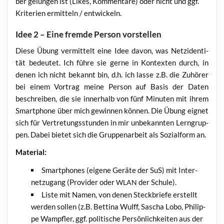
ber gelun­gen ist (Likes, Kom­men­ta­re) oder nicht und ggf.
Kri­te­ri­en ermit­teln / entwickeln.
Idee 2 – Eine fremde Person vorstellen
Die­se Übung ver­mit­telt eine Idee davon, was Netz­iden­ti­
tät bedeu­tet. Ich füh­re sie ger­ne in Kon­tex­ten durch, in
denen ich nicht bekannt bin, d.h. ich las­se z.B. die Zuhö­rer
bei einem Vor­trag mei­ne Per­son auf Basis der Daten
beschrei­ben, die sie inner­halb von fünf Minu­ten mit ihrem
Smart­phone über mich gewin­nen kön­nen. Die Übung eig­net
sich für Ver­tre­tungs­stun­den in mir unbe­kann­ten Lern­grup­
pen. Dabei bie­tet sich die Grup­pen­ar­beit als Sozi­al­form an.
Mate­ri­al:
Smart­phones (eige­ne Gerä­te der SuS) mit Inter­
net­zu­gang (Pro­vi­der oder
der Schule).
WLAN
Lis­te mit Namen, von denen Steck­brie­fe erstellt
wer­den sol­len (z.B. Bet­ti­na Wulff, Sascha Lobo, Phil­ip­
pe Wampf­ler, ggf. poli­ti­sche Per­sön­lich­kei­ten aus der