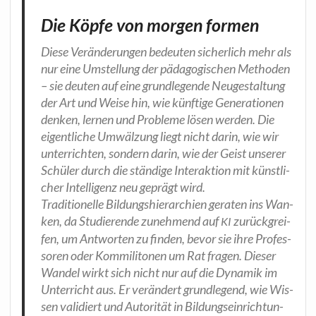
Die Köpfe von morgen formen
Die­se Ver­än­de­run­gen bedeu­ten sicher­lich mehr als
nur eine Umstel­lung der päd­ago­gi­schen Metho­den
– sie deu­ten auf eine grund­le­gen­de Neu­ge­stal­tung
der Art und Wei­se hin, wie künf­ti­ge Gene­ra­tio­nen
den­ken, ler­nen und Pro­ble­me lösen wer­den. Die
eigent­li­che Umwäl­zung liegt nicht dar­in, wie wir
unter­rich­ten, son­dern dar­in, wie der Geist unse­rer
Schü­ler durch die stän­di­ge Inter­ak­ti­on mit künst­li­
cher Intel­li­genz neu geprägt wird.
Tra­di­tio­nel­le Bil­dungs­hier­ar­chien gera­ten ins Wan­
ken, da Stu­die­ren­de zuneh­mend auf
zurück­grei­
KI
fen, um Ant­wor­ten zu fin­den, bevor sie ihre Pro­fes­
so­ren oder Kom­mi­li­to­nen um Rat fra­gen. Die­ser
Wan­del wirkt sich nicht nur auf die Dyna­mik im
Unter­richt aus. Er ver­än­dert grund­le­gend, wie Wis­
sen vali­diert und Auto­ri­tät in Bil­dungs­ein­rich­tun­