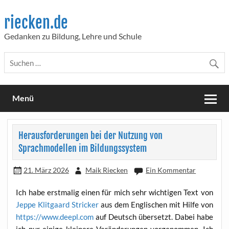
Skip
to
riecken.de
content
Gedanken zu Bildung, Lehre und Schule
Menü
Herausforderungen bei der Nutzung von
Sprachmodellen im Bildungssystem
21. März 2026
Maik Riecken
Ein Kommentar
Ich habe erst­ma­lig einen für mich sehr wich­ti­gen Text von
Jep­pe Klit­gaard Stri­cker
aus dem Eng­li­schen mit Hil­fe von
https://www.deepl.com
auf Deutsch über­setzt. Dabei habe