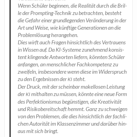
Wenn Schü­ler begin­nen, die Rea­li­tät durch die Bril­
le der Promp­ting-Tech­nik zu betrach­ten, besteht
die Gefahr einer grund­le­gen­den Ver­än­de­rung in der
Art und Wei­se, wie künf­ti­ge Gene­ra­tio­nen an die
Pro­blem­lö­sung herangehen.
Dies wirft auch Fra­gen hin­sicht­lich des Ver­trau­ens
in Wis­sen auf. Da KI-Sys­te­me zuneh­mend kon­sis­
tent klin­gen­de Ant­wor­ten lie­fern, könn­ten Schü­ler
anfan­gen, an mensch­li­cher Fach­kom­pe­tenz zu
zwei­feln, ins­be­son­de­re wenn die­se im Wider­spruch
zu den Ergeb­nis­sen der
steht.
KI
Der Druck, mit der schein­bar makel­lo­sen Leis­tung
der
mit­hal­ten zu müs­sen, könn­te eine neue Form
KI
des Per­fek­tio­nis­mus begüns­ti­gen, die Krea­ti­vi­tät
und Risi­ko­be­reit­schaft hemmt. Ganz zu schwei­gen
von den Pro­ble­men, die dies hin­sicht­lich der fach­li­
chen Auto­ri­tät im Klas­sen­zim­mer und dar­über hin­
aus mit sich bringt.