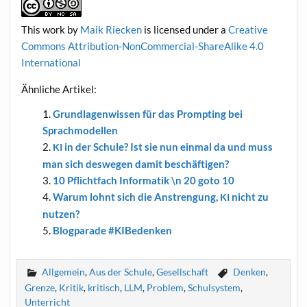
This work
by
Maik Riecken
is licen­sed under a
Crea­ti­ve
Com­mons Attri­bu­ti­on-Non­Com­mer­cial-ShareA­li­ke 4.0
International
Ähn­li­che Artikel:
Grund­la­gen­wis­sen für das Promp­ting bei
Sprachmodellen
in der Schu­le? Ist sie nun ein­mal da und muss
KI
man sich des­we­gen damit beschäftigen?
10 Pflicht­fach Infor­ma­tik \n 20 goto 10
War­um lohnt sich die Anstren­gung,
nicht zu
KI
nutzen?
Blog­pa­ra­de #KIBe­den­ken
Allgemein
,
Aus der Schule
,
Gesellschaft
Denken
,
Grenze
,
Kritik
,
kritisch
,
LLM
,
Problem
,
Schulsystem
,
Unterricht