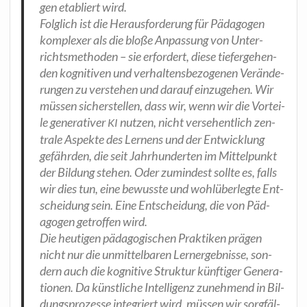
gen eta­bliert wird.
Folg­lich ist die Her­aus­for­de­rung für Päd­ago­gen
kom­ple­xer als die blo­ße Anpas­sung von Unter­
richts­me­tho­den – sie erfor­dert, die­se tie­fer­ge­hen­
den kogni­ti­ven und ver­hal­tens­be­zo­ge­nen Ver­än­de­
run­gen zu ver­ste­hen und dar­auf ein­zu­ge­hen. Wir
müs­sen sicher­stel­len, dass wir, wenn wir die Vor­tei­
le gene­ra­ti­ver
nut­zen, nicht ver­se­hent­lich zen­
KI
tra­le Aspek­te des Ler­nens und der Ent­wick­lung
gefähr­den, die seit Jahr­hun­der­ten im Mit­tel­punkt
der Bil­dung ste­hen. Oder zumin­dest soll­te es, falls
wir dies tun, eine bewuss­te und wohl­über­leg­te Ent­
schei­dung sein. Eine Ent­schei­dung, die von Päd­
ago­gen getrof­fen wird.
Die heu­ti­gen päd­ago­gi­schen Prak­ti­ken prä­gen
nicht nur die unmit­tel­ba­ren Lern­ergeb­nis­se, son­
dern auch die kogni­ti­ve Struk­tur künf­ti­ger Gene­ra­
tio­nen. Da künst­li­che Intel­li­genz zuneh­mend in Bil­
dungs­pro­zes­se inte­griert wird, müs­sen wir sorg­fäl­