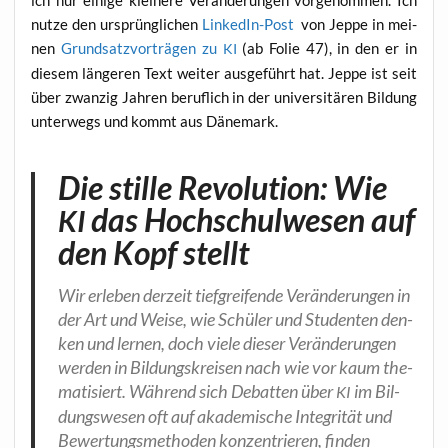
ich nur eini­ge klei­ne­re Ver­än­de­run­gen vor­ge­nom­men. Ich
nut­ze den ursprüng­li­chen
Lin­ke­dIn-Post
von Jep­pe in mei­
nen
Grund­satz­vor­trä­gen zu
(ab Folie 47), in den er in
KI
die­sem län­ge­ren Text wei­ter aus­ge­führt hat. Jep­pe ist seit
über zwan­zig Jah­ren beruf­lich in der uni­ver­si­tä­ren Bil­dung
unter­wegs und kommt aus Dänemark.
Die stille Revolution: Wie
das Hochschulwesen auf
KI
den Kopf stellt
Wir erle­ben der­zeit tief­grei­fen­de Ver­än­de­run­gen in
der Art und Wei­se, wie Schü­ler und Stu­den­ten den­
ken und ler­nen, doch vie­le die­ser Ver­än­de­run­gen
wer­den in Bil­dungs­krei­sen nach wie vor kaum the­
ma­ti­siert. Wäh­rend sich Debat­ten über
im Bil­
KI
dungs­we­sen oft auf aka­de­mi­sche Inte­gri­tät und
Bewer­tungs­me­tho­den kon­zen­trie­ren, fin­den