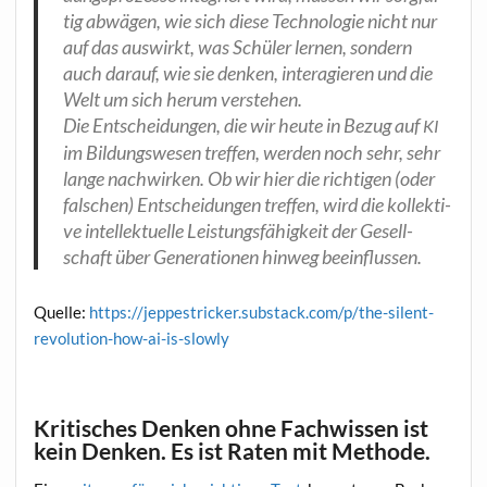
tig abwä­gen, wie sich die­se Tech­no­lo­gie nicht nur
auf das aus­wirkt, was Schü­ler ler­nen, son­dern
auch dar­auf, wie sie den­ken, inter­agie­ren und die
Welt um sich her­um verstehen.
Die Ent­schei­dun­gen, die wir heu­te in Bezug auf
KI
im Bil­dungs­we­sen tref­fen, wer­den noch sehr, sehr
lan­ge nach­wir­ken. Ob wir hier die rich­ti­gen (oder
fal­schen) Ent­schei­dun­gen tref­fen, wird die kol­lek­ti­
ve intel­lek­tu­el­le Leis­tungs­fä­hig­keit der Gesell­
schaft über Gene­ra­tio­nen hin­weg beeinflussen.
Quel­le:
https://jeppestricker.substack.com/p/the-silent-
revolution-how-ai-is-slowly
Kritisches Denken ohne Fachwissen ist
kein Denken. Es ist Raten mit Methode.