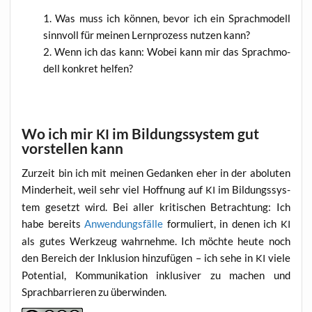
Was muss ich kön­nen, bevor ich ein Sprach­mo­dell
sinn­voll für mei­nen Lern­pro­zess nut­zen kann?
Wenn ich das kann: Wobei kann mir das Sprach­mo­
dell kon­kret helfen?
Wo ich mir
im Bildungssystem gut
KI
vorstellen kann
Zur­zeit bin ich mit mei­nen Gedan­ken eher in der abo­lu­ten
Min­der­heit, weil sehr viel Hoff­nung auf
im Bil­dungs­sys­
KI
tem gesetzt wird. Bei aller kri­ti­schen Betrach­tung: Ich
habe bereits
Anwen­dungs­fäl­le
for­mu­liert, in denen ich
KI
als gutes Werk­zeug wahr­neh­me. Ich möch­te heu­te noch
den Bereich der Inklu­si­on hin­zu­fü­gen – ich sehe in
vie­le
KI
Poten­ti­al, Kom­mu­ni­ka­ti­on inklu­si­ver zu machen und
Sprach­bar­rie­ren zu überwinden.