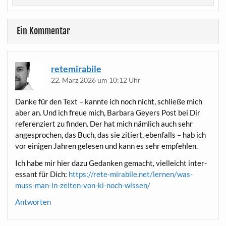
Ein Kommentar
retemirabile
22. März 2026 um 10:12 Uhr
Dan­ke für den Text – kann­te ich noch nicht, schlie­ße mich
aber an. Und ich freue mich, Bar­ba­ra Gey­ers Post bei Dir
refe­ren­ziert zu fin­den. Der hat mich näm­lich auch sehr
ange­spro­chen, das Buch, das sie zitiert, eben­falls – hab ich
vor eini­gen Jah­ren gele­sen und kann es sehr empfehlen.
Ich habe mir hier dazu Gedan­ken gemacht, viel­leicht inter­
es­sant für Dich:
https://rete-mirabile.net/lernen/was-
muss-man-in-zeiten-von-ki-noch-wissen/
Antworten