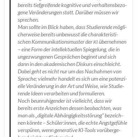
bereits tief­grei­fen­de kogni­ti­ve und ver­hal­tens­be­zo­
ge­ne Ver­än­de­run­gen statt. Dar­über müs­sen wir
sprechen.
Man soll­te im Blick haben, dass Stu­die­ren­de mög­li­
cher­wei­se bereits unbe­wusst die cha­rak­te­ris­ti­
schen Kom­mu­ni­ka­ti­ons­mus­ter der
über­neh­men
KI
– eine Form der intel­lek­tu­el­len Spie­ge­lung, die in
unge­zwun­ge­nen Gesprä­chen beginnt und sich
dann in den aka­de­mi­schen Dis­kurs ein­schleicht.
Dabei geht es nicht nur um das Nach­ah­men von
Spra­che; viel­mehr han­delt es sich um eine poten­zi­
el­le Ver­än­de­rung in der Art und Wei­se, wie Stu­die­
ren­de Ideen ver­ar­bei­ten und formulieren.
Noch beun­ru­hi­gen­der ist viel­leicht, dass wir
bereits ers­te Anzei­chen des­sen beob­ach­ten, was
man als „digi­ta­le Abhän­gig­keits­stö­rung“ bezeich­
nen könn­te – Schüler:innen, die ech­te Angst­ge­füh­le
ver­spü­ren, wenn gene­ra­ti­ve KI-Tools vor­über­ge­