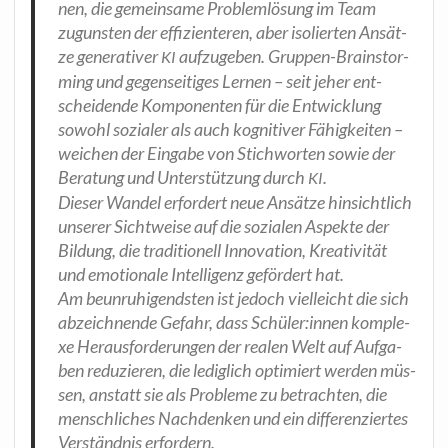
nen, die gemein­sa­me Pro­blem­lö­sung im Team
zuguns­ten der effi­zi­en­te­ren, aber iso­lier­ten Ansät­
ze gene­ra­ti­ver
auf­zu­ge­ben. Grup­pen-Brain­stor­
KI
ming und gegen­sei­ti­ges Ler­nen – seit jeher ent­
schei­den­de Kom­po­nen­ten für die Ent­wick­lung
sowohl sozia­ler als auch kogni­ti­ver Fähig­kei­ten –
wei­chen der Ein­ga­be von Stich­wor­ten sowie der
Bera­tung und Unter­stüt­zung durch
.
KI
Die­ser Wan­del erfor­dert neue Ansät­ze hin­sicht­lich
unse­rer Sicht­wei­se auf die sozia­len Aspek­te der
Bil­dung, die tra­di­tio­nell Inno­va­ti­on, Krea­ti­vi­tät
und emo­tio­na­le Intel­li­genz geför­dert hat.
Am beun­ru­hi­gends­ten ist jedoch viel­leicht die sich
abzeich­nen­de Gefahr, dass Schüler:innen kom­ple­
xe Her­aus­for­de­run­gen der rea­len Welt auf Auf­ga­
ben redu­zie­ren, die ledig­lich opti­miert wer­den müs­
sen, anstatt sie als Pro­ble­me zu betrach­ten, die
mensch­li­ches Nach­den­ken und ein dif­fe­ren­zier­tes
Ver­ständ­nis erfordern.