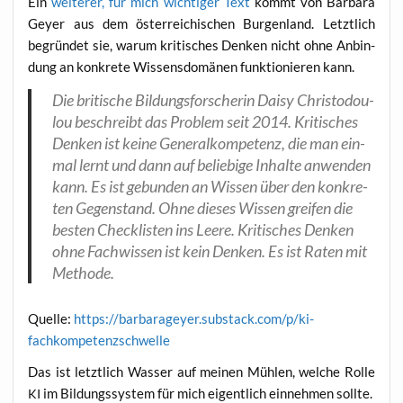
Ein
wei­te­rer, für mich wich­ti­ger Text
kommt von Bar­ba­ra
Gey­er aus dem öster­rei­chi­schen Bur­gen­land. Letzt­lich
begrün­det sie, war­um kri­ti­sches Den­ken nicht ohne Anbin­
dung an kon­kre­te Wis­sens­do­mä­nen funk­tio­nie­ren kann.
Die bri­ti­sche Bil­dungs­for­sche­rin Dai­sy Chris­to­dou­
lou beschreibt das Pro­blem seit 2014. Kri­ti­sches
Den­ken ist kei­ne Gene­ral­kom­pe­tenz, die man ein­
mal lernt und dann auf belie­bi­ge Inhal­te anwen­den
kann. Es ist gebun­den an Wis­sen über den kon­kre­
ten Gegen­stand. Ohne die­ses Wis­sen grei­fen die
bes­ten Check­lis­ten ins Lee­re. Kri­ti­sches Den­ken
ohne Fach­wis­sen ist kein Den­ken. Es ist Raten mit
Methode.
Quel­le:
https://barbarageyer.substack.com/p/ki-
fachkompetenzschwelle
Das ist letzt­lich Was­ser auf mei­nen Müh­len, wel­che Rol­le
im Bil­dungs­sys­tem für mich eigent­lich ein­neh­men sollte.
KI