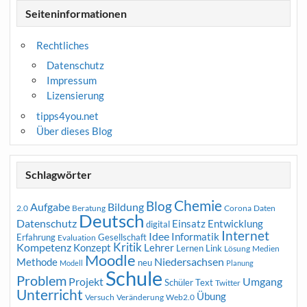
Seiteninformationen
Rechtliches
Datenschutz
Impressum
Lizensierung
tipps4you.net
Über dieses Blog
Schlagwörter
Chemie
Blog
Aufgabe
Bildung
2.0
Beratung
Corona
Daten
Deutsch
Datenschutz
Entwicklung
Einsatz
digital
Internet
Idee
Informatik
Erfahrung
Gesellschaft
Evaluation
Kritik
Kompetenz
Konzept
Lehrer
Lernen
Link
Medien
Lösung
Moodle
Niedersachsen
Methode
neu
Modell
Planung
Schule
Problem
Projekt
Umgang
Schüler
Text
Twitter
Unterricht
Übung
Versuch
Web2.0
Veränderung