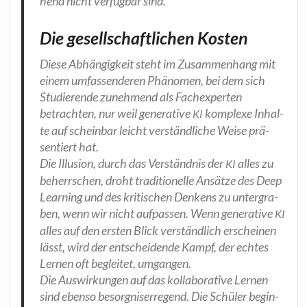
hend nicht ver­füg­bar sind.
Die gesellschaftlichen Kosten
Die­se Abhän­gig­keit steht im Zusam­men­hang mit
einem umfas­sen­de­ren Phä­no­men, bei dem sich
Stu­die­ren­de zuneh­mend als Fach­ex­per­ten
betrach­ten, nur weil gene­ra­ti­ve
kom­ple­xe Inhal­
KI
te auf schein­bar leicht ver­ständ­li­che Wei­se prä­
sen­tiert hat.
Die Illu­si­on, durch das Ver­ständ­nis der
alles zu
KI
beherr­schen, droht tra­di­tio­nel­le Ansät­ze des Deep
Lear­ning und des kri­ti­schen Den­kens zu unter­gra­
ben, wenn wir nicht auf­pas­sen. Wenn gene­ra­ti­ve
KI
alles auf den ers­ten Blick ver­ständ­lich erschei­nen
lässt, wird der ent­schei­den­de Kampf, der ech­tes
Ler­nen oft beglei­tet, umgangen.
Die Aus­wir­kun­gen auf das kol­la­bo­ra­ti­ve Ler­nen
sind eben­so besorg­nis­er­re­gend. Die Schü­ler begin­