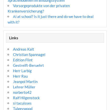
Sprachmodellen im Bildungssystem
Vorsorgeprodukte von der privaten
Krankenversicherung?
at school? Is it just there and do we have to deal
AI
with it?
Links
Andreas Kalt
Christian Spannagel
Edition Flint
Gestreift-Beruehrt
Herr Larbig
Herr Rau
Jeanpol Martin
Lehrer Müller
norberto42
Ralf Hilgenstock
si tacuisses
Tulgeywood