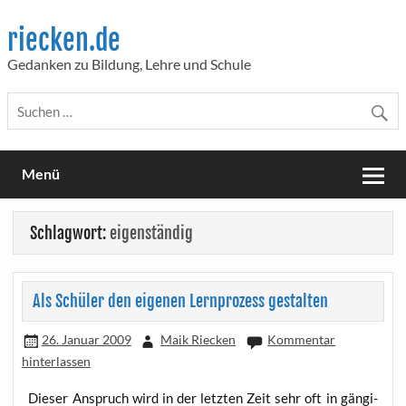
Skip
to
riecken.de
content
Gedanken zu Bildung, Lehre und Schule
Menü
Schlagwort:
eigenständig
Als Schüler den eigenen Lernprozess gestalten
26. Januar 2009
Maik Riecken
Kommentar
hinterlassen
Die­ser Anspruch wird in der letz­ten Zeit sehr oft in gän­gi­