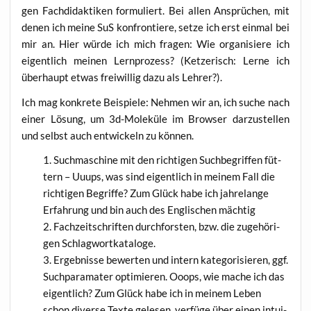
gen Fach­di­dak­ti­ken for­mu­liert. Bei allen Ansprü­chen, mit
denen ich mei­ne SuS kon­fron­tie­re, set­ze ich erst ein­mal bei
mir an. Hier wür­de ich mich fra­gen: Wie orga­ni­sie­re ich
eigent­lich mei­nen Lern­pro­zess? (Ket­ze­risch: Ler­ne ich
über­haupt etwas frei­wil­lig dazu als Lehrer?).
Ich mag kon­kre­te Bei­spie­le: Neh­men wir an, ich suche nach
einer Lösung, um 3d-Mole­kü­le im Brow­ser dar­zu­stel­len
und selbst auch ent­wi­ckeln zu können.
Such­ma­schi­ne mit den rich­ti­gen Such­be­grif­fen füt­
tern – Uuups, was sind eigent­lich in mei­nem Fall die
rich­ti­gen Begrif­fe? Zum Glück habe ich jah­re­lan­ge
Erfah­rung und bin auch des Eng­li­schen mächtig
Fach­zeit­schrif­ten durch­fors­ten, bzw. die zuge­hö­ri­
gen Schlagwortkataloge.
Ergeb­nis­se bewer­ten und intern kate­go­ri­sie­ren, ggf.
Such­pa­ra­ma­ter opti­mie­ren. Ooops, wie mache ich das
eigent­lich? Zum Glück habe ich in mei­nem Leben
schon diver­se Tex­te gele­sen, ver­fü­ge über einen intui­