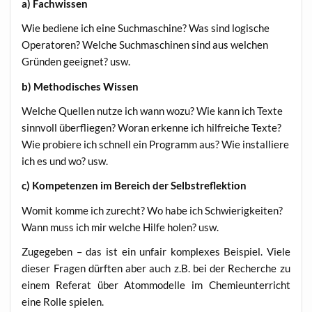
a) Fach­wis­sen
Wie bedie­ne ich eine Such­ma­schi­ne? Was sind logi­sche
Ope­ra­to­ren? Wel­che Such­ma­schi­nen sind aus wel­chen
Grün­den geeig­net? usw.
b) Metho­di­sches Wissen
Wel­che Quel­len nut­ze ich wann wozu? Wie kann ich Tex­te
sinn­voll über­flie­gen? Wor­an erken­ne ich hilf­rei­che Tex­te?
Wie pro­bie­re ich schnell ein Pro­gramm aus? Wie instal­lie­re
ich es und wo? usw.
c) Kom­pe­ten­zen im Bereich der Selbstreflektion
Womit kom­me ich zurecht? Wo habe ich Schwie­rig­kei­ten?
Wann muss ich mir wel­che Hil­fe holen? usw.
Zuge­ge­ben – das ist ein unfair kom­ple­xes Bei­spiel. Vie­le
die­ser Fra­gen dürf­ten aber auch z.B. bei der Recher­che zu
einem Refe­rat über Atom­mo­del­le im Che­mie­un­ter­richt
eine Rol­le spielen.