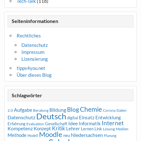
Tech-Talk
(118)
Seiteninformationen
Rechtliches
Datenschutz
Impressum
Lizensierung
tipps4you.net
Über dieses Blog
Schlagwörter
Chemie
Blog
Aufgabe
Bildung
2.0
Beratung
Corona
Daten
Deutsch
Datenschutz
Entwicklung
Einsatz
digital
Internet
Idee
Informatik
Erfahrung
Gesellschaft
Evaluation
Kritik
Kompetenz
Konzept
Lehrer
Lernen
Link
Medien
Lösung
Moodle
Niedersachsen
Methode
neu
Modell
Planung