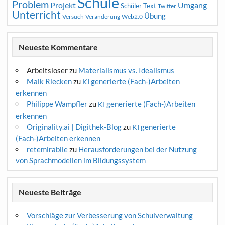
Schule
Problem
Projekt
Umgang
Schüler
Text
Twitter
Unterricht
Übung
Versuch
Web2.0
Veränderung
Neueste Kommentare
Arbeitsloser
zu
Materialismus vs. Idealismus
Maik Riecken
zu
generierte (Fach-)Arbeiten
KI
erkennen
Philippe Wampfler
zu
generierte (Fach-)Arbeiten
KI
erkennen
Originality.ai | Digithek-Blog
zu
generierte
KI
(Fach-)Arbeiten erkennen
retemirabile
zu
Herausforderungen bei der Nutzung
von Sprachmodellen im Bildungssystem
Neueste Beiträge
Vorschläge zur Verbesserung von Schulverwaltung