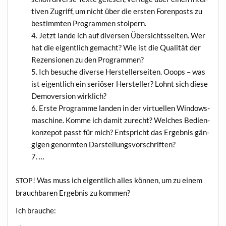
ti­ven Zugriff, um nicht über die ers­ten Foren­posts zu
bestimm­ten Pro­gram­men stolpern.
Jetzt lan­de ich auf diver­sen Über­sichts­sei­ten. Wer
hat die eigent­lich gemacht? Wie ist die Qua­li­tät der
Rezen­sio­nen zu den Programmen?
Ich besu­che diver­se Her­stel­ler­sei­ten. Ooops – was
ist eigent­lich ein seriö­ser Her­stel­ler? Lohnt sich die­se
Demo­ver­si­on wirklich?
Ers­te Pro­gram­me lan­den in der vir­tu­el­len Win­dows­
ma­schi­ne. Kom­me ich damit zurecht? Wel­ches Bedien­
kon­ze­pot passt für mich? Ent­spricht das Ergeb­nis gän­
gi­gen genorm­ten Darstellungsvorschriften?
…
! Was muss ich eigent­lich alles kön­nen, um zu einem
STOP
brauch­ba­ren Ergeb­nis zu kommen?
Ich brau­che: