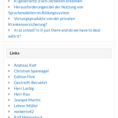
generierte (Fach-)Arbeiten erkennen
KI
Herausforderungen bei der Nutzung von
Sprachmodellen im Bildungssystem
Vorsorgeprodukte von der privaten
Krankenversicherung?
at school? Is it just there and do we have to deal
AI
with it?
Links
Andreas Kalt
Christian Spannagel
Edition Flint
Gestreift-Beruehrt
Herr Larbig
Herr Rau
Jeanpol Martin
Lehrer Müller
norberto42
Ralf Hilgenstock