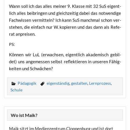
Wann soll ich das alles mei­ner 9. Klas­se mit 32 SuS eigent­
lich alles bei­brin­gen und gleich­zei­tig dabei das not­wen­di­ge
Fach­wis­sen ver­mit­teln? Ich kann SuS manch­mal schon ver­
ste­hen, die ein­fach nur W. kopie­ren und das dann als Refe­
rat anpreisen.
:
PS
Kön­nen wir LuL (erwach­sen, eigent­lich aka­de­misch gebil­
det) uns ange­mes­sen selbst reflek­tie­ren in unse­ren Fähig­
kei­ten und Schwächen?
Pädagogik
eigenständig
,
gestalten
,
Lernprozess
,
Schule
Wo ist Maik?
Maik sitzt im Medienzentrum Cloppenburg und ist dort