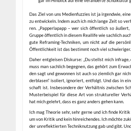
gar im Hin­blick auf eine ver­än­der­te Schul­kul­tu
Das Ziel von uns Medi­en­fuz­zi­es ist ja irgend­wie, ei
zu ent­wi­ckeln. Indem auch ich mich lan­ge Zeit so ver­
ren. „Pap­per­la­papp – wer sich öffent­lich so äußert, 
Grup­pe öffent­lich in die­sem Real­li­fe wie sach­lich au
gute Ref­raming-Tech­ni­ken, um nicht auf die per­sön­li
Öffent­lich­keit ist das bestimmt noch viel schwieriger
Daher ent­glei­sen Dis­kur­se: „Du stellst mich infra­ge, 
muss man sach­lich begeg­nen, das gehört zum Erwach­s
den sagt und gewon­nen ist auch so ziem­lich gar nichts 
der­bla­sen“ iso­liert, igno­riert, ent­folgt. Und das in
schaft ist. Ins­be­son­de­re der Ver­hält­nis zwi­schen Sc
Mus­ter­bei­spiel für die­se Art von struk­tu­rel­ler Ver­
hat mich gelehrt, dass es ganz anders gehen kann.
Ich mag Theo­rie sehr, sehr ger­ne und ich fin­de Kri­tik wi
um von Kri­tik und kein hin­rei­chen­des. Ich möch­te zu
der unre­flek­tier­ten Tech­nik­nut­zung gab und gibt. U