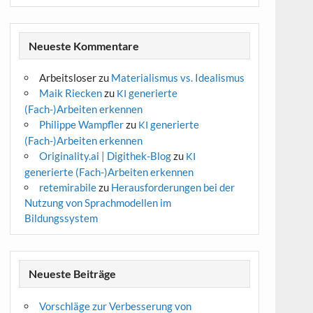
Neueste Kommentare
Arbeitsloser
zu
Materialismus vs. Idealismus
Maik Riecken
zu
generierte
KI
(Fach-)Arbeiten erkennen
Philippe Wampfler
zu
generierte
KI
(Fach-)Arbeiten erkennen
Originality.ai | Digithek-Blog
zu
KI
generierte (Fach-)Arbeiten erkennen
retemirabile
zu
Herausforderungen bei der
Nutzung von Sprachmodellen im
Bildungssystem
Neueste Beiträge
Vorschläge zur Verbesserung von