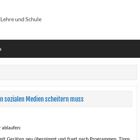
 Lehre und Schule
s
in sozialen Medien scheitern muss
r ablaufen:
 mit Gerä­ten neu über­nimmt und fragt nach Pro­gram­men, Tipps