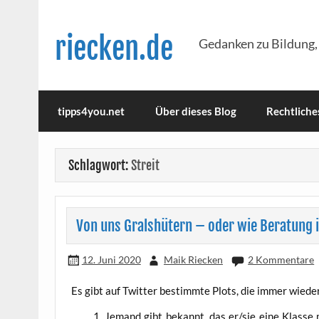
Skip
to
content
riecken.de
Gedanken zu Bildung,
tipps4you.net
Über dieses Blog
Rechtliche
Schlagwort:
Streit
Von uns Gralshütern – oder wie Beratung 
12. Juni 2020
Maik Riecken
2 Kommentare
Es gibt auf Twit­ter bestimm­te Plots, die immer wie­de
Jemand gibt bekannt, das er/sie eine Klas­se