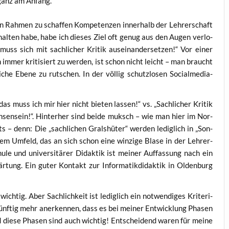
r ganz am Anfang.
nen Rah­men zu schaf­fen Kom­pe­ten­zen inner­halb der Leh­rer­schaft
hal­ten habe, habe ich die­ses Ziel oft genug aus den Augen ver­lo­
muss sich mit sach­li­cher Kri­tik aus­ein­an­der­set­zen!“ Vor einer
ch immer kri­ti­siert zu wer­den, ist schon nicht leicht – man braucht
­che Ebe­ne zu rut­schen. In der völ­lig schutz­lo­sen Social­me­dia-
.
das muss ich mir hier nicht bie­ten las­sen!“ vs. „Sach­li­cher Kri­tik
en­sein!“. Hin­ter­her sind bei­de muksch – wie man hier im Nor­
– denn: Die „sach­li­chen Grals­hü­ter“ wer­den ledig­lich in „Son­
 einem Umfeld, das an sich schon eine win­zi­ge Bla­se in der Leh­rer­
hu­le und uni­ver­si­tä­rer Didak­tik ist mei­ner Auf­fas­sung nach ein
här­tung. Ein guter Kon­takt zur Infor­ma­tik­di­dak­tik in Olden­burg
ch­tig. Aber Sach­lich­keit ist ledig­lich ein not­wen­di­ges Kri­te­ri­
künf­tig mehr aner­ken­nen, dass es bei mei­ner Ent­wick­lung Pha­sen
nd die­se Pha­sen sind auch wich­tig! Ent­schei­dend waren für mei­ne