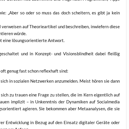
wie: „Aber so oder so muss das doch schei­tern, es gibt ja kein
 ver­wei­sen auf Theo­rie­ar­ti­kel und beschrei­ben, inwie­fern die­se
n­tie­ren würde.
 eine lösungs­ori­en­tier­te Antwort.
schal­tet und in Kon­zept- und Visi­ons­blind­heit dabei flei­ßig
e oft genug fast schon reflex­haft sind:
g, sich in sozia­len Netz­wer­ken anzu­mel­den. Meist hören sie dann
 sich zu trau­en eine Fra­ge zu stel­len, die im Kern eigent­lich auf
rau­en impli­zit – in Unkennt­nis der Dyna­mi­ken auf Social­me­dia
­ori­en­tiert agie­ren. Sie bekom­men aber Meta­ana­ly­sen, die sie
ihrer Ent­wick­lung in Bezug auf den Ein­satz digi­ta­ler Gerä­te oder