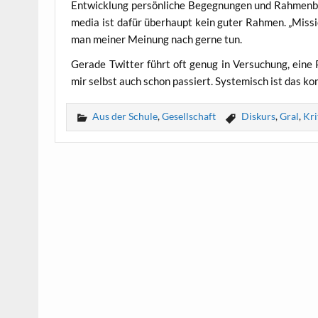
Ent­wick­lung per­sön­li­che Begeg­nun­gen und Rah­men­b
me­dia ist dafür über­haupt kein guter Rah­men. „Mis­sio
man mei­ner Mei­nung nach ger­ne tun.
Gera­de Twit­ter führt oft genug in Ver­su­chung, eine 
mir selbst auch schon pas­siert. Sys­te­misch ist das k
Aus der Schule
,
Gesellschaft
Diskurs
,
Gral
,
Kri