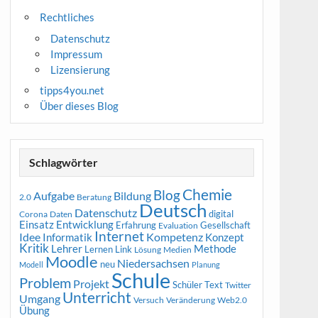
Rechtliches
Datenschutz
Impressum
Lizensierung
tipps4you.net
Über dieses Blog
Schlagwörter
Chemie
Blog
Aufgabe
Bildung
2.0
Beratung
Deutsch
Datenschutz
digital
Corona
Daten
Entwicklung
Einsatz
Erfahrung
Gesellschaft
Evaluation
Internet
Idee
Informatik
Kompetenz
Konzept
Kritik
Methode
Lehrer
Lernen
Link
Medien
Lösung
Moodle
Niedersachsen
neu
Modell
Planung
Schule
Problem
Projekt
Schüler
Text
Twitter
Unterricht
Umgang
Versuch
Web2.0
Veränderung
Übung