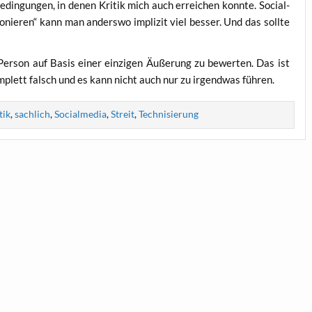
e­din­gun­gen, in denen Kri­tik mich auch errei­chen konn­te. Social­
­nie­ren“ kann man anders­wo impli­zit viel bes­ser. Und das soll­te
Per­son auf Basis einer ein­zi­gen Äuße­rung zu bewer­ten. Das ist
om­plett falsch und es kann nicht auch nur zu irgend­was führen.
tik
,
sachlich
,
Socialmedia
,
Streit
,
Technisierung