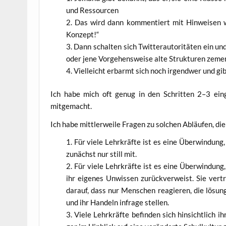
und Ressourcen
Das wird dann kom­men­tiert mit Hin­wei­sen 
Konzept!“
Dann schal­ten sich Twit­ter­au­tori­tä­ten ein und
oder jene Vor­ge­hens­wei­se alte Struk­tu­ren zeme
Viel­leicht erbarmt sich noch irgend­wer und gibt
Ich habe mich oft genug in den Schrit­ten 2–3 ein­ge­
mitgemacht.
Ich habe mitt­ler­wei­le Fra­gen zu sol­chen Abläu­fen, di
Für vie­le Lehr­kräf­te ist es eine Über­win­dun
zunächst nur still mit.
Für vie­le Lehr­kräf­te ist es eine Über­win­dung,
ihr eige­nes Unwis­sen zurück­ver­weist. Sie ver­t
dar­auf, dass nur Men­schen reagie­ren, die lösungs
und ihr Han­deln infra­ge stellen.
Vie­le Lehr­kräf­te befin­den sich hin­sicht­lich 