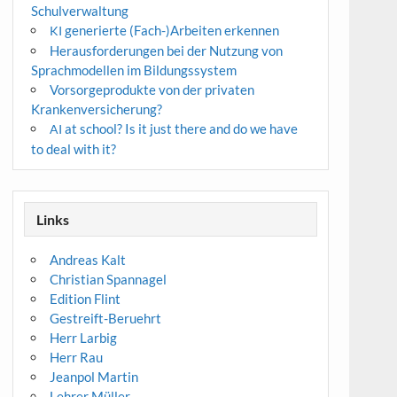
Schulverwaltung
generierte (Fach-)Arbeiten erkennen
KI
Herausforderungen bei der Nutzung von
Sprachmodellen im Bildungssystem
Vorsorgeprodukte von der privaten
Krankenversicherung?
at school? Is it just there and do we have
AI
to deal with it?
Links
Andreas Kalt
Christian Spannagel
Edition Flint
Gestreift-Beruehrt
Herr Larbig
Herr Rau
Jeanpol Martin
Lehrer Müller