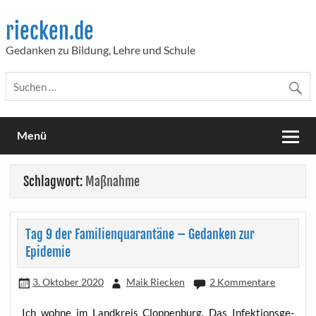
Skip
to
riecken.de
content
Gedanken zu Bildung, Lehre und Schule
Menü
Schlagwort:
Maßnahme
Tag 9 der Familienquarantäne – Gedanken zur
Epidemie
3. Oktober 2020
Maik Riecken
2 Kommentare
Ich woh­ne im Land­kreis Clop­pen­burg. Das Infek­ti­ons­ge­