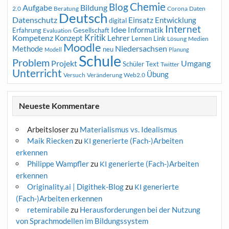
Chemie
Blog
Aufgabe
Bildung
2.0
Beratung
Corona
Daten
Deutsch
Datenschutz
Entwicklung
Einsatz
digital
Internet
Idee
Informatik
Erfahrung
Gesellschaft
Evaluation
Kritik
Kompetenz
Konzept
Lehrer
Lernen
Link
Medien
Lösung
Moodle
Niedersachsen
Methode
neu
Modell
Planung
Schule
Problem
Projekt
Umgang
Schüler
Text
Twitter
Unterricht
Übung
Versuch
Web2.0
Veränderung
Neueste Kommentare
Arbeitsloser
zu
Materialismus vs. Idealismus
Maik Riecken
zu
generierte (Fach-)Arbeiten
KI
erkennen
Philippe Wampfler
zu
generierte (Fach-)Arbeiten
KI
erkennen
Originality.ai | Digithek-Blog
zu
generierte
KI
(Fach-)Arbeiten erkennen
retemirabile
zu
Herausforderungen bei der Nutzung
von Sprachmodellen im Bildungssystem