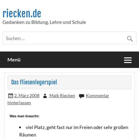
Skip
to
riecken.de
content
Gedanken zu Bildung, Lehre und Schule
Menü
Das Fliesenlegerspiel
2. März 2008
Maik Riecken
Kommentar
hinterlassen
Was man braucht:
viel Platz, geht fast nur im Frei­en oder sehr gro­ßen
Räumen