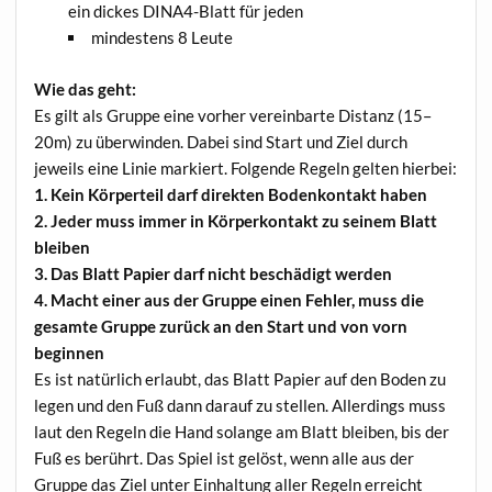
ein dickes DINA4-Blatt für jeden
min­des­tens 8 Leute
Wie das geht:
Es gilt als Grup­pe eine vor­her ver­ein­bar­te Distanz (15–
20m) zu über­win­den. Dabei sind Start und Ziel durch
jeweils eine Linie mar­kiert. Fol­gen­de Regeln gel­ten hierbei:
1. Kein Kör­per­teil darf direk­ten Boden­kon­takt haben
2. Jeder muss immer in Kör­per­kon­takt zu sei­nem Blatt
bleiben
3. Das Blatt Papier darf nicht beschä­digt werden
4. Macht einer aus der Grup­pe einen Feh­ler, muss die
gesam­te Grup­pe zurück an den Start und von vorn
beginnen
Es ist natür­lich erlaubt, das Blatt Papier auf den Boden zu
legen und den Fuß dann dar­auf zu stel­len. Aller­dings muss
laut den Regeln die Hand solan­ge am Blatt blei­ben, bis der
Fuß es berührt. Das Spiel ist gelöst, wenn alle aus der
Grup­pe das Ziel unter Ein­hal­tung aller Regeln erreicht