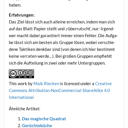
haben.
Erfah­run­gen:
Das Ziel lässt sich auch allei­ne errei­chen, indem man sich
auf das Blatt Papier stellt und ‚rüber­rutscht‘, nur: Irgend­
wer macht dabei garan­tiert immer einen Feh­ler. Die Auf­ga­
be lässt sich am bes­ten als Grup­pe lösen, wobei ver­schie­
de­ne Tak­ti­ken denk­bar sind (von denen ich hier bestimmt
kei­ne ver­ra­ten wer­de…). Bei gro­ßen Grup­pen emp­fiehlt
sich die Auf­tei­lung in zwei oder mehr Untergruppen.
This work
by
Maik Riecken
is licen­sed under a
Crea­ti­ve
Com­mons Attri­bu­ti­on-Non­Com­mer­cial-ShareA­li­ke 4.0
International
Ähn­li­che Artikel:
Das magi­sche Quadrat
Gerüch­te­kü­che