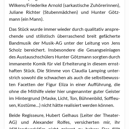
Wilkens/Friederike Arnold (sar­kas­ti­sche Zuhö­re­rin­nen),
Julia­ne Rich­ter (Stu­ben­mäd­chen) und Hun­ter Götz­
mann (ein Mann).
Das Stück wur­de immer wie­der durch qua­li­ta­tiv anspre­
chen­de und sti­lis­tisch über­ra­schend breit gefä­cher­te
Band­mu­sik der Musik-AG unter der Lei­tung von Jens
Scholz berei­chert. Ins­be­son­de­re die Gesangs­ein­la­gen
des Aus­tausch­schü­lers Hun­ter Götz­mann sorg­ten durch
imma­nen­te Komik für viel Erhei­te­rung in die­sem ernst­
haf­ten Stück. Die Stim­me von Clau­dia Lam­ping unter­
strich sowohl die schwa­chen als auch die selbst­be­wuss­
ten Facet­ten der Figur Eli­za in einer Auf­füh­rung, die
ohne die Mit­hil­fe vie­ler hier unge­nann­ter guter Geis­ter
im Hin­ter­grund (Mas­ke, Licht, Ton, Büh­nen­bild, Soff­leu­
sen, Kos­tü­me…) nicht hät­te rea­li­siert wer­den können.
Bei­de Regis­seu­re, Hubert Gel­haus (Lei­ter der Thea­ter-
AG) und Alex­an­der Rol­fes, ver­si­cher­ten mir, ihr
â€žHandwerkâ€œ nicht gelernt zu haben: Das fällt