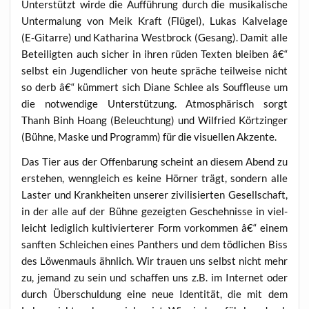
Unter­stützt wir­de die Auf­füh­rung durch die musi­ka­li­sche
Unter­ma­lung von Meik Kraft (Flü­gel), Lukas Kal­ve­la­ge
(E‑Gitarre) und Katha­ri­na West­b­rock (Gesang). Damit alle
Betei­lig­ten auch sicher in ihren rüden Tex­ten blei­ben â€“
selbst ein Jugend­li­cher von heu­te sprä­che teil­wei­se nicht
so derb â€“ küm­mert sich Dia­ne Schlee als Souf­fleu­se um
die not­wen­di­ge Unter­stüt­zung. Atmo­sphä­risch sorgt
Thanh Binh Hoang (Beleuch­tung) und Wil­fried Kört­zin­ger
(Büh­ne, Mas­ke und Pro­gramm) für die visu­el­len Akzente.
Das Tier aus der Offen­ba­rung scheint an die­sem Abend zu
erste­hen, wenn­gleich es kei­ne Hör­ner trägt, son­dern alle
Las­ter und Krank­hei­ten unse­rer zivi­li­sier­ten Gesell­schaft,
in der alle auf der Büh­ne gezeig­ten Gescheh­nis­se in viel­
leicht ledig­lich kul­ti­vier­te­rer Form vor­kom­men â€“ einem
sanf­ten Schlei­chen eines Pan­thers und dem töd­li­chen Biss
des Löwen­mauls ähn­lich. Wir trau­en uns selbst nicht mehr
zu, jemand zu sein und schaf­fen uns z.B. im Inter­net oder
durch Über­schul­dung eine neue Iden­ti­tät, die mit dem