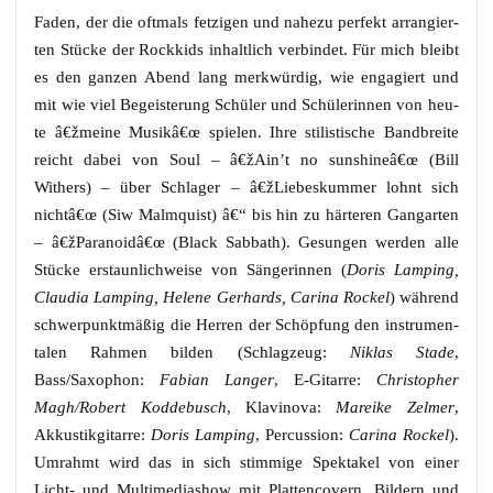
Faden, der die oft­mals fet­zi­gen und nahe­zu per­fekt arran­gier­
ten Stü­cke der Rock­kids inhalt­lich ver­bin­det. Für mich bleibt
es den gan­zen Abend lang merk­wür­dig, wie enga­giert und
mit wie viel Begeis­te­rung Schü­ler und Schü­le­rin­nen von heu­
te â€žmeine Musikâ€œ spie­len. Ihre sti­lis­ti­sche Band­brei­te
reicht dabei von Soul – â€žAin’t no sunshineâ€œ (Bill
Withers) – über Schla­ger – â€žLiebeskummer lohnt sich
nichtâ€œ (Siw Malm­quist) â€“ bis hin zu här­te­ren Gang­ar­ten
– â€žParanoidâ€œ (Black Sab­bath). Gesun­gen wer­den alle
Stü­cke erstaun­lich­wei­se von Sän­ge­rin­nen (
Doris Lam­ping,
Clau­dia Lam­ping, Hele­ne Ger­hards, Cari­na Rockel
) wäh­rend
schwer­punkt­mä­ßig die Her­ren der Schöp­fung den instru­men­
ta­len Rah­men bil­den (Schlag­zeug:
Niklas Sta­de
,
Bass/Saxophon:
Fabi­an Lan­ger
, E‑Gitarre:
Chris­to­pher
Magh/Robert Kod­de­busch
, Kla­vi­no­va:
Marei­ke Zel­mer
,
Akku­s­tik­gi­tar­re:
Doris Lam­ping
, Per­cus­sion:
Cari­na Rockel
).
Umrahmt wird das in sich stim­mi­ge Spek­ta­kel von einer
Licht- und Mul­ti­me­dia­show mit Plat­ten­co­vern, Bil­dern und