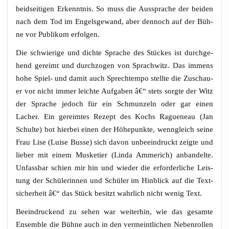
beid­sei­ti­gen Erkennt­nis. So muss die Aus­spra­che der bei­den
nach dem Tod im Engels­ge­wand, aber den­noch auf der Büh­
ne vor Publi­kum erfolgen.
Die schwie­ri­ge und dich­te Spra­che des Stü­ckes ist durch­ge­
hend gereimt und durch­zo­gen von Sprach­witz. Das immens
hohe Spiel- und damit auch Sprech­tem­po stell­te die Zuschau­
er vor nicht immer leich­te Auf­ga­ben â€“ stets sorg­te der Witz
der Spra­che jedoch für ein Schmun­zeln oder gar einen
Lacher. Ein gereim­tes Rezept des Kochs Rague­neau (Jan
Schul­te) bot hier­bei einen der Höhe­punk­te, wenn­gleich sei­ne
Frau Lise (Lui­se Bus­se) sich davon unbe­ein­druckt zeig­te und
lie­ber mit einem Mus­ke­tier (Lin­da Amme­rich) anban­del­te.
Unfass­bar schien mir hin und wie­der die erfor­der­li­che Leis­
tung der Schü­le­rin­nen und Schü­ler im Hin­blick auf die Text­
si­cher­heit â€“ das Stück besitzt wahr­lich nicht wenig Text.
Beein­dru­ckend zu sehen war wei­ter­hin, wie das gesam­te
Ensem­ble die Büh­ne auch in den ver­meint­li­chen Neben­rol­len