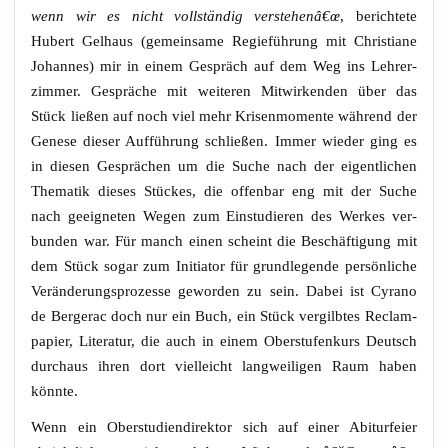
wenn wir es nicht voll­stän­dig verstehenâ€œ
, berich­te­te
Hubert Gel­haus (gemein­sa­me Regie­füh­rung mit Chris­tia­ne
Johan­nes) mir in einem Gespräch auf dem Weg ins Leh­rer­
zim­mer. Gesprä­che mit wei­te­ren Mit­wir­ken­den über das
Stück lie­ßen auf noch viel mehr Kri­sen­mo­men­te wäh­rend der
Gene­se die­ser Auf­füh­rung schlie­ßen. Immer wie­der ging es
in die­sen Gesprä­chen um die Suche nach der eigent­li­chen
The­ma­tik die­ses Stü­ckes, die offen­bar eng mit der Suche
nach geeig­ne­ten Wegen zum Ein­stu­die­ren des Wer­kes ver­
bun­den war. Für manch einen scheint die Beschäf­ti­gung mit
dem Stück sogar zum Initia­tor für grund­le­gen­de per­sön­li­che
Ver­än­de­rungs­pro­zes­se gewor­den zu sein. Dabei ist Cyra­no
de Ber­ge­rac doch nur ein Buch, ein Stück ver­gilb­tes Reclam­
pa­pier, Lite­ra­tur, die auch in einem Ober­stu­fen­kurs Deutsch
durch­aus ihren dort viel­leicht lang­wei­li­gen Raum haben
könnte.
Wenn ein Ober­stu­di­en­di­rek­tor sich auf einer Abitur­fei­er