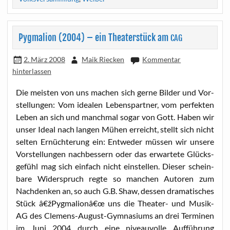
Pygmalion (2004) – ein Theaterstück am
CAG
2. März 2008
Maik Riecken
Kommentar
hinterlassen
Die meis­ten von uns machen sich ger­ne Bil­der und Vor­
stel­lun­gen: Vom idea­len Lebens­part­ner, vom per­fek­ten
Leben an sich und manch­mal sogar von Gott. Haben wir
unser Ide­al nach lan­gen Mühen erreicht, stellt sich nicht
sel­ten Ernüch­te­rung ein: Ent­we­der müs­sen wir unse­re
Vor­stel­lun­gen nach­bes­sern oder das erwar­te­te Glücks­
ge­fühl mag sich ein­fach nicht ein­stel­len. Die­ser schein­
ba­re Wider­spruch reg­te so man­chen Autoren zum
Nach­den­ken an, so auch G.B. Shaw, des­sen dra­ma­ti­sches
Stück â€žPygmalionâ€œ uns die Thea­ter- und Musik-
AG des Cle­mens-August-Gym­na­si­ums an drei Ter­mi­nen
im Juni 2004 durch eine niveau­vol­le Auf­füh­rung