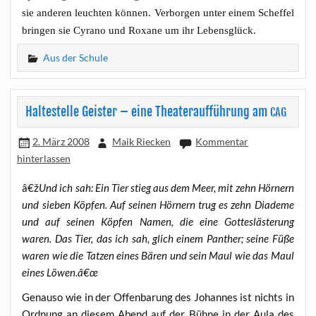
sie ande­ren leuch­ten kön­nen. Ver­bor­gen unter einem Schef­fel
brin­gen sie Cyra­no und Roxa­ne um ihr Lebensglück.
Aus der Schule
Haltestelle Geister – eine Theateraufführung am
CAG
2. März 2008
Maik Riecken
Kommentar
hinterlassen
â€ž
Und ich sah: Ein Tier stieg aus dem Meer, mit zehn Hör­nern
und sie­ben Köp­fen. Auf sei­nen Hör­nern trug es zehn Dia­de­me
und auf sei­nen Köp­fen Namen, die eine Got­tes­läs­te­rung
waren.
Das Tier, das ich sah, glich einem Pan­ther; sei­ne Füße
waren wie die Tat­zen eines Bären und sein Maul wie das Maul
eines Löwen.â€œ
Genau­so wie in der Offen­ba­rung des Johan­nes ist nichts in
Ord­nung an die­sem Abend auf der Büh­ne in der Aula des