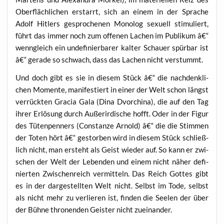
Ober­fläch­li­chen erstarrt, sich an einem in der Spra­che
Adolf Hit­lers gespro­che­nen Mono­log sexu­ell sti­mu­liert,
führt das immer noch zum offe­nen Lachen im Publi­kum â€“
wenn­gleich ein unde­fi­nier­ba­rer kal­ter Schau­er spür­bar ist
â€“ gera­de so schwach, dass das Lachen nicht verstummt.
Und doch gibt es sie in die­sem Stück â€“ die nach­denk­li­
chen Momen­te, mani­fes­tiert in einer der Welt schon längst
ver­rück­ten Gra­cia Gala (Dina Dvor­chi­na), die auf den Tag
ihrer Erlö­sung durch Außer­ir­di­sche hofft. Oder in der Figur
des Tüten­pen­ners (Con­stan­ze Arnold) â€“ die die Stim­men
der Toten hört â€“ gestor­ben wird in die­sem Stück schließ­
lich nicht, man ersteht als Geist wie­der auf. So kann er zwi­
schen der Welt der Leben­den und einem nicht näher defi­
nier­ten Zwi­schen­reich ver­mit­teln. Das Reich Got­tes gibt
es in der dar­ge­stell­ten Welt nicht. Selbst im Tode, selbst
als nicht mehr zu ver­lie­ren ist, fin­den die See­len der über
der Büh­ne thro­nen­den Geis­ter nicht zueinander.