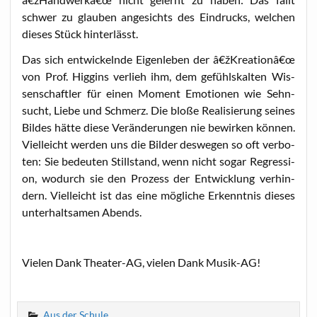
schwer zu glau­ben ange­sichts des Ein­drucks, wel­chen
die­ses Stück hinterlässt.
Das sich ent­wi­ckeln­de Eigen­le­ben der â€žKreationâ€œ
von Prof. Hig­gins ver­lieh ihm, dem gefühls­kal­ten Wis­
sen­schaft­ler für einen Moment Emo­tio­nen wie Sehn­
sucht, Lie­be und Schmerz. Die blo­ße Rea­li­sie­rung sei­nes
Bil­des hät­te die­se Ver­än­de­run­gen nie bewir­ken kön­nen.
Viel­leicht wer­den uns die Bil­der des­we­gen so oft ver­bo­
ten: Sie bedeu­ten Still­stand, wenn nicht sogar Regres­si­
on, wodurch sie den Pro­zess der Ent­wick­lung ver­hin­
dern. Viel­leicht ist das eine mög­li­che Erkennt­nis die­ses
unter­halt­sa­men Abends.
Vie­len Dank Thea­ter-AG, vie­len Dank Musik-AG!
Aus der Schule