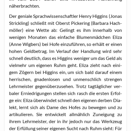
näherbrachten.
Der genia­le Sprach­wis­sen­schaft­ler Hen­ry Hig­gins (Jonas
Strick­ling) schließt mit Oberst Picke­ring (Bar­ba­ra Hach­
m­öl­ler) eine Wet­te ab: Gelingt es ihm inner­halb von
weni­gen Mona­ten das ein­fa­che Blu­men­mäd­chen Eli­za
(Anne Wig­bers) bei Hofe ein­zu­füh­ren, so erhält er einen
hohen Geld­be­trag. Im Ver­lauf der Hand­lung wird sehr
schnell deut­lich, dass es Hig­gins weni­ger um das Geld als
viel­mehr um eige­nen Ruhm geht. Eli­za zieht nach eini­
gem Zögern bei Hig­gins ein, um sich bald dar­auf einem
her­ri­schen, gna­den­lo­sen und unmensch­lich stren­gen
Lehr­meis­ter gegen­über­zu­se­hen. Trotz tag­täg­li­cher ver­
ba­ler Ernied­ri­gun­gen stel­len sich rasch die ers­ten Erfol­
ge ein: Eli­za über­win­det schnell den eige­nen der­ben Dia­
lekt, lernt sich als Dame des Hofes zu bewe­gen und zu
arti­ku­lie­ren. Sie ent­wi­ckelt all­mäh­lich Zunei­gung zu
ihrem Lehr­meis­ter, der in ihr jedoch nur das Werk­zeug
der Erfül­lung sei­ner eige­nen Sucht nach Ruhm sieht: Für