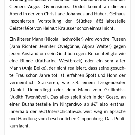
Cle­mens-August-Gym­na­si­ums. Godot kommt an die­sem
Abend in der von Chris­tia­ne Johan­nes und Hubert Gel­haus
insze­nier­ten Vor­stel­lung der Stü­ckes â€žHaltestelle
Geisterâ€œ von Hel­mut Kraus­ser schon ein­mal nicht.
Ein älte­rer Mann (Nico­la Hach­m­öl­ler) wird von drei Tus­sen
(Jana Rich­ter, Jen­ni­fer Ovel­gön­ne, Aljo­na Wal­ter) gegen
jeden Anstand um sein Geld betro­gen. Benach­tei­lig­te wie
eine Blin­de (Katha­ri­na West­b­rock) oder ein sehr alter
Mann (Anja Bel­ke), der nicht rea­li­siert, dass sei­ne gesuch­
te Frau schon Jah­re tot ist, erfah­ren Spott und Hohn der
ver­meint­lich Stär­ke­ren, wie z.B. einem Dro­gen­dea­ler
(Dani­el Tie­mer­ding) oder dem Mann vom Grill­im­biss
(Judith Twen­hö­vel). Das alles spielt sich in der Gos­se, an
einer Bus­hal­te­stel­le im Nir­gend­wo ab â€“ also erst­mal
inner­halb der â€žUnterschichtâ€œ, weit weg in Spra­che
und Hand­lung vom beschau­li­chen Clop­pen­burg. Das Publi­
kum lacht.