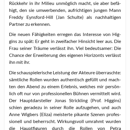
Rück­kehr in ihr Milieu unmög­lich macht, sie aber befä­
higt, den sie umwer­ben­den, auf­rich­ti­gen jun­gen Mann
Fred­dy Eyns­ford-Hill (Jan Schul­te) als nach­hal­ti­gen
Part­ner zu erkennen.
Die neu­en Fähig­kei­ten erre­gen das Inter­es­se von Hig­
gins zu spät: Er geht in zwei­fa­cher Hin­sicht leer aus. Die
Frau sei­ner Träu­me ver­lässt ihn. Viel bedeut­sa­mer: Die
Chan­ce der Erwei­te­rung des eige­nen Hori­zonts ver­lässt
ihn mit ihr.
Die schau­spie­le­ri­sche Leis­tung der Akteu­re über­rasch­te:
sämt­li­che Rol­len wur­den authen­tisch gefüllt und mach­
ten den Abend zu einem Erleb­nis, wel­ches mir per­sön­
lich oft nur von pro­fes­sio­nel­len Büh­nen ver­mit­telt wird.
Der Haupt­dar­stel­ler Jonas Strick­ling (Prof. Hig­gins)
schien gera­de­zu in sei­ner Rol­le auf­zu­ge­hen, und auch
Anne Wig­bers (Eli­za) meis­ter­te pikan­te Sze­nen pro­fes­
sio­nell und beherrscht. Wir­kungs­voll umrahmt wur­den
die Haupt­fi­gu­ren durch die Rol­len von Petra