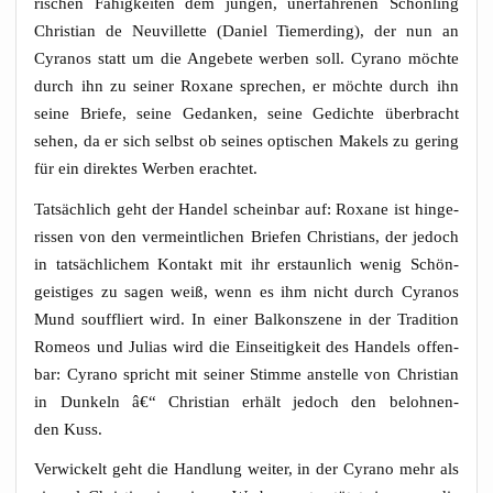
ri­schen Fähig­kei­ten dem jun­gen, uner­fah­re­nen Schön­ling
Chris­ti­an de Neu­vil­let­te (Dani­el Tie­mer­ding), der nun an
Cyra­nos statt um die Ange­be­te wer­ben soll. Cyra­no möch­te
durch ihn zu sei­ner Roxa­ne spre­chen, er möch­te durch ihn
sei­ne Brie­fe, sei­ne Gedan­ken, sei­ne Gedich­te über­bracht
sehen, da er sich selbst ob sei­nes opti­schen Makels zu gering
für ein direk­tes Wer­ben erachtet.
Tat­säch­lich geht der Han­del schein­bar auf: Roxa­ne ist hin­ge­
ris­sen von den ver­meint­li­chen Brie­fen Chris­ti­ans, der jedoch
in tat­säch­li­chem Kon­takt mit ihr erstaun­lich wenig Schön­
geis­ti­ges zu sagen weiß, wenn es ihm nicht durch Cyra­nos
Mund souf­fliert wird. In einer Bal­kon­sze­ne in der Tra­di­ti­on
Rome­os und Juli­as wird die Ein­sei­tig­keit des Han­dels offen­
bar: Cyra­no spricht mit sei­ner Stim­me anstel­le von Chris­ti­an
in Dun­keln â€“ Chris­ti­an erhält jedoch den beloh­nen­
den Kuss.
Ver­wi­ckelt geht die Hand­lung wei­ter, in der Cyra­no mehr als