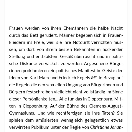
Frau­en wer­den von ihren Ehe­män­nern die hal­be Nacht
durch das Bett geru­dert. Män­ner bege­ben sich in Frau­en­
klei­dern ins Freie, weil sie ihre Not­durft ver­rich­ten müs­
sen, um dort von ihrem bes­ten Bekann­ten in hocken­der
Stel­lung und ent­blöß­tem Gesäß über­rascht und in poli­ti­
sche Dis­kur­se ver­wi­ckelt zu wer­den. Ange­se­he­ne Bür­ge­
rin­nen pro­kla­mie­ren ein poli­ti­sches Mani­fest im Geis­te der
Ideen von Karl Marx und Fried­rich Engels â€“ in Bezug auf
die Regeln, die den sexu­el­len Umgang von Bür­ge­rin­nen und
Bür­gern fest­schrei­ben viel­leicht nicht voll­stän­dig im Sin­ne
die­ser Per­sön­lich­kei­ten… Alle tun das in Clop­pen­burg. Mit­
ten in Clop­pen­burg. Auf der Büh­ne des Cle­mens-August-
Gym­na­si­ums. Und wie recht­fer­ti­gen sie ihre Taten? Sie
spie­len dem amü­sier­ten wenn­gleich gele­gent­lich etwas
ver­wirr­ten Publi­kum unter der Regie von
Chris­tia­ne Johan­