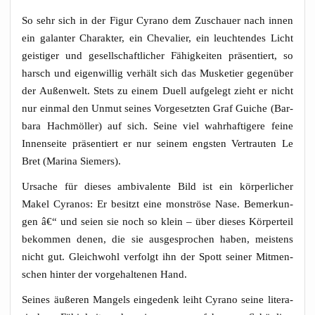
So sehr sich in der Figur Cyra­no dem Zuschau­er nach innen
ein galan­ter Cha­rak­ter, ein Che­va­lier, ein leuch­ten­des Licht
geis­ti­ger und gesell­schaft­li­cher Fähig­kei­ten prä­sen­tiert, so
harsch und eigen­wil­lig ver­hält sich das Mus­ke­tier gegen­über
der Außen­welt. Stets zu einem Duell auf­ge­legt zieht er nicht
nur ein­mal den Unmut sei­nes Vor­ge­setz­ten Graf Guiche (Bar­
ba­ra Hach­m­öl­ler) auf sich. Sei­ne viel wahr­haf­ti­ge­re fei­ne
Innen­sei­te prä­sen­tiert er nur sei­nem engs­ten Ver­trau­ten Le
Bret (Mari­na Siemers).
Ursa­che für die­ses ambi­va­len­te Bild ist ein kör­per­li­cher
Makel Cyra­nos: Er besitzt eine mons­trö­se Nase. Bemer­kun­
gen â€“ und sei­en sie noch so klein – über die­ses Kör­per­teil
bekom­men denen, die sie aus­ge­spro­chen haben, meis­tens
nicht gut. Gleich­wohl ver­folgt ihn der Spott sei­ner Mit­men­
schen hin­ter der vor­ge­hal­te­nen Hand.
Sei­nes äuße­ren Man­gels ein­ge­denk leiht Cyra­no sei­ne lite­ra­