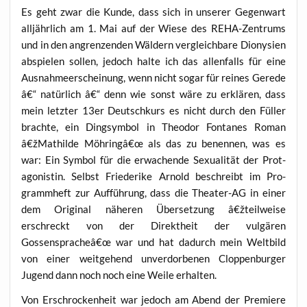
Es geht zwar die Kun­de, dass sich in unse­rer Gegen­wart
all­jähr­lich am 1. Mai auf der Wie­se des REHA-Zen­trums
und in den angren­zen­den Wäl­dern ver­gleich­ba­re Dio­ny­si­en
abspie­len sol­len, jedoch hal­te ich das allen­falls für eine
Aus­nah­me­erschei­nung, wenn nicht sogar für rei­nes Gere­de
â€“ natür­lich â€“ denn wie sonst wäre zu erklä­ren, dass
mein letz­ter 13er Deutsch­kurs es nicht durch den Fül­ler
brach­te, ein Dingsym­bol in Theo­dor Fon­ta­nes Roman
â€žMathilde Möhringâ€œ als das zu benen­nen, was es
war: Ein Sym­bol für die erwa­chen­de Sexua­li­tät der Prot­
ago­nis­tin. Selbst Frie­de­ri­ke Arnold beschreibt im Pro­
gramm­heft zur Auf­füh­rung, dass die Thea­ter-AG in einer
dem Ori­gi­nal nähe­ren Über­set­zung â€žteilweise
erschreckt von der Direkt­heit der vul­gä­ren
Gossenspracheâ€œ war und hat dadurch mein Welt­bild
von einer weit­ge­hend unver­dor­be­nen Clop­pen­bur­ger
Jugend dann noch noch eine Wei­le erhalten.
Von Erschro­cken­heit war jedoch am Abend der Pre­mie­re