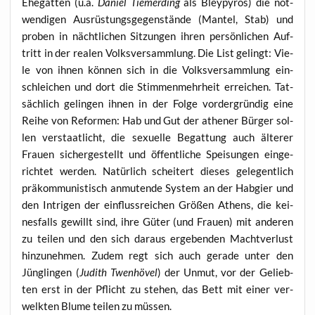
Ehe­gat­ten (u.a.
Dani­el Tie­mer­ding
als Bley­py­ros) die not­
wen­di­gen Aus­rüs­tungs­ge­gen­stän­de (Man­tel, Stab) und
pro­ben in nächt­li­chen Sit­zun­gen ihren per­sön­li­chen Auf­
tritt in der rea­len Volks­ver­samm­lung. Die List gelingt: Vie­
le von ihnen kön­nen sich in die Volks­ver­samm­lung ein­
schlei­chen und dort die Stim­men­mehr­heit errei­chen. Tat­
säch­lich gelin­gen ihnen in der Fol­ge vor­der­grün­dig eine
Rei­he von Refor­men: Hab und Gut der athe­ner Bür­ger sol­
len ver­staat­licht, die sexu­el­le Begat­tung auch älte­rer
Frau­en sicher­ge­stellt und öffent­li­che Spei­sun­gen ein­ge­
rich­tet wer­den. Natür­lich schei­tert die­ses gele­gent­lich
prä­kom­mu­nis­tisch anmu­ten­de Sys­tem an der Hab­gier und
den Intri­gen der ein­fluss­rei­chen Grö­ßen Athens, die kei­
nes­falls gewillt sind, ihre Güter (und Frau­en) mit ande­ren
zu tei­len und den sich dar­aus erge­ben­den Macht­ver­lust
hin­zu­neh­men. Zudem regt sich auch gera­de unter den
Jüng­lin­gen (
Judith Twen­hö­vel
) der Unmut, vor der Gelieb­
ten erst in der Pflicht zu ste­hen, das Bett mit einer ver­
welk­ten Blu­me tei­len zu müssen.