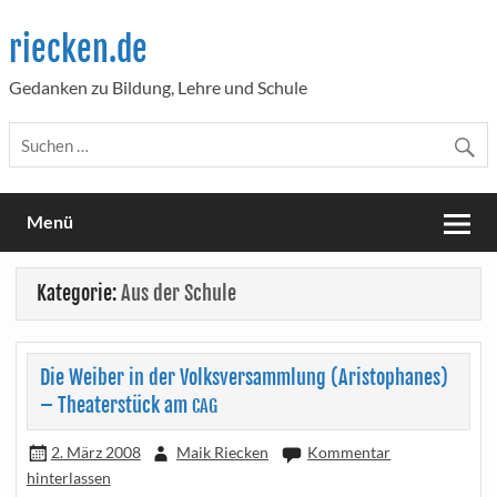
Skip
to
riecken.de
content
Gedanken zu Bildung, Lehre und Schule
Menü
Kategorie:
Aus der Schule
Die Weiber in der Volksversammlung (Aristophanes)
– Theaterstück am
CAG
2. März 2008
Maik Riecken
Kommentar
hinterlassen