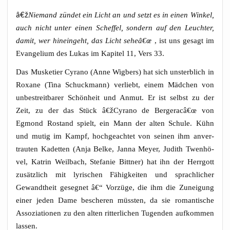
â€ž
Nie­mand zün­det ein Licht an und setzt es in einen Win­kel,
auch nicht unter einen Schef­fel, son­dern auf den Leuch­ter,
damit, wer hin­ein­geht, das Licht seheâ€œ
, ist uns gesagt im
Evan­ge­li­um des Lukas im Kapi­tel 11, Vers 33.
Das Mus­ke­tier Cyra­no (Anne Wig­bers) hat sich unsterb­lich in
Roxa­ne (Tina Schuck­mann) ver­liebt, einem Mäd­chen von
unbe­streit­ba­rer Schön­heit und Anmut. Er ist selbst zu der
Zeit, zu der das Stück â€žCyrano de Bergeracâ€œ von
Egmond Rostand spielt, ein Mann der alten Schu­le. Kühn
und mutig im Kampf, hoch­ge­ach­tet von sei­nen ihm anver­
trau­ten Kadet­ten (Anja Bel­ke, Jan­na Mey­er, Judith Twen­hö­
vel, Kat­rin Weil­bach, Ste­fa­nie Bitt­ner) hat ihn der Herr­gott
zusätz­lich mit lyri­schen Fähig­kei­ten und sprach­li­cher
Gewandt­heit geseg­net â€“ Vor­zü­ge, die ihm die Zunei­gung
einer jeden Dame besche­ren müss­ten, da sie roman­ti­sche
Asso­zia­tio­nen zu den alten rit­ter­li­chen Tugen­den auf­kom­men
lassen.