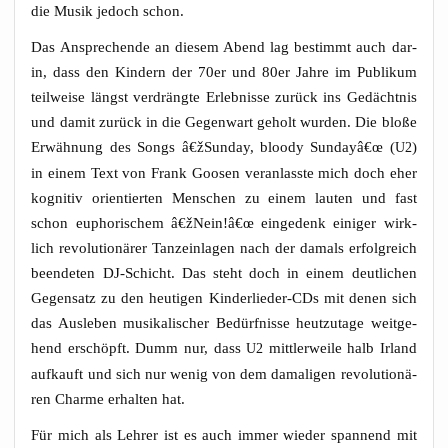
die Musik jedoch schon.
Das Anspre­chen­de an die­sem Abend lag bestimmt auch dar­
in, dass den Kin­dern der 70er und 80er Jah­re im Publi­kum
teil­wei­se längst ver­dräng­te Erleb­nis­se zurück ins Gedächt­nis
und damit zurück in die Gegen­wart geholt wur­den. Die blo­ße
Erwäh­nung des Songs â€žSunday, bloo­dy Sundayâ€œ (
)
U2
in einem Text von Frank Goo­sen ver­an­lass­te mich doch eher
kogni­tiv ori­en­tier­ten Men­schen zu einem lau­ten und fast
schon eupho­ri­schem â€žNein!â€œ ein­ge­denk eini­ger wirk­
lich revo­lu­tio­nä­rer Tanz­ein­la­gen nach der damals erfolg­reich
been­de­ten DJ-Schicht. Das steht doch in einem deut­li­chen
Gegen­satz zu den heu­ti­gen Kin­der­lie­der-CDs mit denen sich
das Aus­le­ben musi­ka­li­scher Bedürf­nis­se heut­zu­ta­ge weit­ge­
hend erschöpft. Dumm nur, dass
mitt­ler­wei­le halb Irland
U2
auf­kauft und sich nur wenig von dem dama­li­gen revo­lu­tio­nä­
ren Charme erhal­ten hat.
Für mich als Leh­rer ist es auch immer wie­der span­nend mit