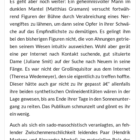
Es geht aber noch wei­ter: Ein geheim­nis­vol­ler Mann im
dunk­len Man­tel (Mat­thi­as Gra­mann) ver­sucht fort­wäh­
rend Figu­ren der Büh­ne durch Ver­ab­rei­chung eines Ner­
ven­gif­tes zu läh­men, um dann sei­ne Opfer in ihrer Schwä­
che auf das Emp­find­lichs­te zu demü­ti­gen. Es gelingt ihm
bei den bis­he­ri­gen Figu­ren nicht, die von Ahnun­gen getrie­
ben sei­nem Wesen intui­tiv aus­wei­chen. Wohl aber gerät
eine per Inter­net nach Kon­takt suchen­de, gut situ­ier­te
Dame (Julia­ne Smit) auf der Suche nach Neu­em in sei­ne
Fän­ge. Es war nicht der Groß­in­qui­si­tor aus dem Inter­net
(The­re­sa Wede­mey­er), den sie eigent­lich zu tref­fen hoff­te.
Die­ser hät­te auch gar nicht zu ihr gepasst â€“ allen­falls
ihre bei­den syn­the­ti­schen Onlin­ei­den­ti­tä­ten wären in der
Lage gewe­sen, bis ans Ende ihrer Tage in den Son­nen­un­ter­
gang zu rei­ten. Das Publi­kum schmun­zelt und gönnt es ihr
ein wenig.
Auch als sich ein sado-maso­chis­tisch ver­an­lag­tes, an feh­
len­der Zwi­schen­mensch­lich­keit lei­den­des Paar (Hen­drik
Mar­tens und Alex­an­dra Mor­kel), im mate­ri­el­len Reiz des