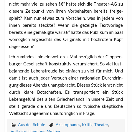
nicht mehr viel zu sehen â€“ hat­te sich die Thea­ter-AG zu
die­sem Zeit­punkt von ihren Vor­be­hal­ten bereits frei­ge­
spielt? Kam nur etwas zum Vor­schein, was in jedem von
ihnen bereits steck­te? Wenn die gezeig­te Text­vor­la­ge
bereits eine gemä­ßig­te war â€“ hät­te das Publi­kum im Saal
womög­lich ange­sichts des Ori­gi­nals mit hoch­ro­tem Kopf
dagesessen?
Ich zumin­dest bin ein wei­te­res Mal bezüg­lich der Clop­pen­
bur­ger Gesell­schaft kon­struk­tiv ver­un­si­chert. So viel lust­
be­ja­hen­de Lebens­freu­de ist ein­fach zu viel für mich. Und
damit ist auch jeder Ver­such einer ratio­na­len Durch­drin­
gung die­ses Abends unan­ge­bracht. Die­ses Stück lehrt nicht
durch kla­re Bot­schaf­ten. Es trans­por­tiert ein Stück
Lebens­ge­fühl des alten Grie­chen­lands in unse­re Zeit und
stellt gera­de die uns Deut­schen so typi­sche skep­ti­sche
Welt­sicht ange­nehm unauf­dring­lich in Frage.
Aus der Schule
Aristophanes
,
Kritik
,
Theater
,
Volksversammlung
,
Weiber