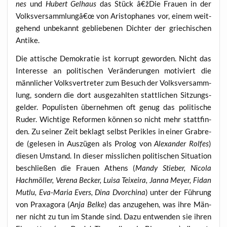
nes
und
Hubert Gel­haus
das Stück â€žDie Frau­en in der
Volksversammlungâ€œ von Aris­to­pha­nes vor, einem weit­
ge­hend unbe­kannt geblie­be­nen Dich­ter der grie­chi­schen
Antike.
Die atti­sche Demo­kra­tie ist kor­rupt gewor­den. Nicht das
Inter­es­se an poli­ti­schen Ver­än­de­run­gen moti­viert die
männ­li­cher Volks­ver­tre­ter zum Besuch der Volks­ver­samm­
lung, son­dern die dort aus­ge­zahl­ten statt­li­chen Sit­zungs­
gel­der. Popu­lis­ten über­neh­men oft genug das poli­ti­sche
Ruder. Wich­ti­ge Refor­men kön­nen so nicht mehr statt­fin­
den. Zu sei­ner Zeit beklagt selbst Peri­kles in einer Grab­re­
de (gele­sen in Aus­zü­gen als Pro­log von
Alex­an­der Rol­fes
)
die­sen Umstand. In die­ser miss­li­chen poli­ti­schen Situa­ti­on
beschlie­ßen die Frau­en Athens (
Man­dy Stie­ber, Nico­la
Hach­m­öl­ler, Vere­na Becker, Lui­sa Teixei­ra, Jan­na Mey­er, Fidan
Mut­lu, Eva-Maria Evers, Dina Dvor­chi­na
) unter der Füh­rung
von Pra­xa­go­ra (
Anja Bel­ke
) das anzu­ge­hen, was ihre Män­
ner nicht zu tun im Stan­de sind. Dazu ent­wen­den sie ihren