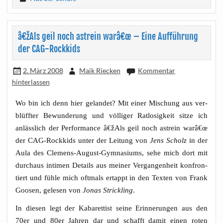
â€žAls geil noch astrein warâ€œ – Eine Aufführung
der CAG-Rockkids
2. März 2008
Maik Riecken
Kommentar
hinterlassen
Wo bin ich denn hier gelan­det? Mit einer Mischung aus ver­
blüff­ter Bewun­de­rung und völ­li­ger Rat­lo­sig­keit sit­ze ich
anläss­lich der Per­for­mance â€žAls geil noch ast­rein warâ€œ
der CAG-Rock­kids unter der Lei­tung von
Jens Scholz
in der
Aula des Cle­mens-August-Gym­na­si­ums
, sehe mich dort mit
durch­aus inti­men Details aus mei­ner Ver­gan­gen­heit kon­fron­
tiert und füh­le mich oft­mals ertappt in den Tex­ten von Frank
Goo­sen, gele­sen von
Jonas Strick­ling
.
In die­sen legt der Kaba­ret­tist sei­ne Erin­ne­run­gen aus den
70er und 80er Jah­ren dar und schafft damit einen roten