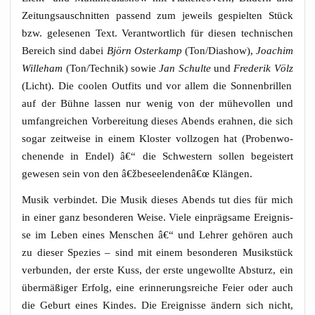
Zei­tungs­au­schnit­ten pas­send zum jeweils gespiel­ten Stück
bzw. gele­se­nen Text. Ver­ant­wort­lich für die­sen tech­ni­schen
Bereich sind dabei
Björn Oster­kamp
(Ton/Diashow),
Joa­chim
Wil­le­ham
(Ton/Technik) sowie
Jan Schul­te
und
Fre­de­rik Völz
(Licht). Die coo­len Out­fits und vor allem die Son­nen­bril­len
auf der Büh­ne las­sen nur wenig von der mühe­vol­len und
umfang­rei­chen Vor­be­rei­tung die­ses Abends erah­nen, die sich
sogar zeit­wei­se in einem Klos­ter voll­zo­gen hat (Pro­ben­wo­
chen­en­de in Endel) â€“ die Schwes­tern sol­len begeis­tert
gewe­sen sein von den â€žbeseelendenâ€œ Klängen.
Musik ver­bin­det. Die Musik die­ses Abends tut dies für mich
in einer ganz beson­de­ren Wei­se. Vie­le ein­präg­sa­me Ereig­nis­
se im Leben eines Men­schen â€“ und Leh­rer gehö­ren auch
zu die­ser Spe­zi­es – sind mit einem beson­de­ren Musik­stück
ver­bun­den, der ers­te Kuss, der ers­te unge­woll­te Absturz, ein
über­mä­ßi­ger Erfolg, eine erin­ne­rungs­rei­che Fei­er oder auch
die Geburt eines Kin­des. Die Ereig­nis­se ändern sich nicht,