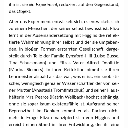
ihn ist sie
ein Expe­ri­ment
, redu­ziert auf den Gegen­stand,
das Objekt.
Aber das Expe­ri­ment ent­wi­ckelt sich, es ent­wi­ckelt sich
zu einem Men­schen, der sei­ner selbst bewusst ist. Eli­za
lernt in der Aus­ein­an­der­set­zung mit Hig­gins die reflek­
tier­te Wahr­neh­mung ihrer selbst und der sie umge­ben­
den, in blo­ßen For­men erstarr­ten Gesell­schaft, dar­ge­
stellt durch Tei­le der Fami­le Eyns­ford-Hill (Lui­se Bus­se,
Tina Schuck­mann) und Eli­zas Vater Alfred Doo­litt­le
(Mari­na Sie­mers). In ihrer Reflek­ti­on nimmt sie ihren
Lehr­meis­ter als­bald als das war, was er ist: ein sno­bis­ti­
scher, wenn­gleich genia­ler Wis­sen­schaft­ler, der von sei­
ner Mut­ter (Ana­sta­sia Trom­fimt­schuk) und sei­ner Haus­
häl­te­rin Mrs. Pear­ce (Kat­rin Weil­bach) höchst abhän­gig,
ohne sie sogar kaum exis­tenz­fä­hig ist. Auf­grund sei­ner
Begrenzt­heit im Den­ken kommt er als Part­ner nicht
mehr in Fra­ge. Eli­za eman­zi­piert sich von Hig­gins und
erreicht einen Stand in ihrer Ent­wick­lung, der ihr eine