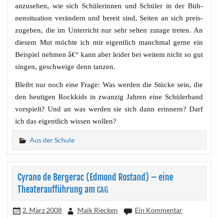
anzu­se­hen, wie sich Schü­le­rin­nen und Schü­ler in der Büh­
nen­si­tua­ti­on ver­än­dern und bereit sind, Sei­ten an sich preis­
zu­ge­ben, die im Unter­richt nur sehr sel­ten zuta­ge tre­ten. An
die­sem Mut möch­te ich mir eigent­lich manch­mal ger­ne ein
Bei­spiel neh­men â€“ kann aber lei­der bei wei­tem nicht so gut
sin­gen, geschwei­ge denn tanzen.
Bleibt nur noch eine Fra­ge: Was wer­den die Stü­cke sein, die
den heu­ti­gen Rock­kids in zwan­zig Jah­ren eine Schü­ler­band
vor­spielt? Und an was wer­den sie sich dann erin­nern? Darf
ich das eigent­lich wis­sen wollen?
Aus der Schule
Cyrano de Bergerac (Edmond Rostand) – eine
Theateraufführung am
CAG
2. März 2008
Maik Riecken
Ein Kommentar