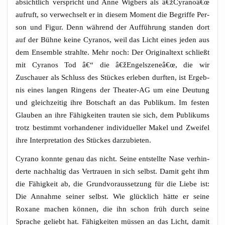
absicht­lich ver­spricht und Anne Wig­bers als â€žCyranoâ€œ
auf­ruft, so ver­wech­selt er in die­sem Moment die Begrif­fe Per­
son und Figur. Denn wäh­rend der Auf­füh­rung stan­den dort
auf der Büh­ne kei­ne Cyra­nos, weil das Licht eines jeden aus
dem Ensem­ble strahl­te. Mehr noch: Der Ori­gi­nal­text schließt
mit Cyra­nos Tod â€“ die â€žEngelszeneâ€œ, die wir
Zuschau­er als Schluss des Stü­ckes erle­ben durf­ten, ist Ergeb­
nis eines lan­gen Rin­gens der Thea­ter-AG um eine Deu­tung
und gleich­zei­tig ihre Bot­schaft an das Publi­kum. Im fes­ten
Glau­ben an ihre Fähig­kei­ten trau­ten sie sich, dem Publi­kums
trotz bestimmt vor­han­de­ner indi­vi­du­el­ler Makel und Zwei­fel
ihre Inter­pre­ta­ti­on des Stü­ckes darzubieten.
Cyra­no konn­te genau das nicht. Sei­ne ent­stell­te Nase ver­hin­
der­te nach­hal­tig das Ver­trau­en in sich selbst. Damit geht ihm
die Fähig­keit ab, die Grund­vor­aus­set­zung für die Lie­be ist:
Die Annah­me sei­ner selbst. Wie glück­lich hät­te er sei­ne
Roxa­ne machen kön­nen, die ihn schon früh durch sei­ne
Spra­che geliebt hat. Fähig­kei­ten müs­sen an das Licht, damit