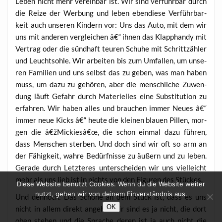
Leben nicht mehr ver­ein­bar ist. Wir sind ver­führ­bar durch
die Rei­ze der Wer­bung und leben eben­die­se Ver­führ­bar­
keit auch unse­ren Kin­dern vor: Uns das Auto, mit dem wir
uns mit ande­ren ver­glei­chen â€“ ihnen das Klapp­han­dy mit
Ver­trag oder die sünd­haft teu­ren Schu­he mit Schritt­zäh­ler
und Leucht­soh­le. Wir arbei­ten bis zum Umfal­len, um unse­
ren Fami­li­en und uns selbst das zu geben, was man haben
muss, um dazu zu gehö­ren, aber die mensch­li­che Zuwen­
dung läuft Gefahr durch Mate­ri­el­les eine Sub­sti­tu­ti­on zu
erfah­ren. Wir haben alles und brau­chen immer Neu­es â€“
immer neue Kicks â€“ heu­te die klei­nen blau­en Pil­len, mor­
gen die â€žMickiesâ€œ, die schon ein­mal dazu füh­ren,
dass Men­schen ster­ben. Und doch sind wir oft so arm an
der Fähig­keit, wah­re Bedürf­nis­se zu äußern und zu leben.
Gera­de durch Letz­te­res unter­schei­den wir uns viel­leicht
mehr als uns lieb ist in nichts von den Figu­ren des Stückes.
Diese Website benutzt Cookies. Wenn du die Website weiter
nutzt, gehen wir von deinem Einverständnis aus.
Und den­noch: Das Schö­ne an dem Stück ist, dass es uns
OK
nicht in allem direkt angeht. Wir sind es ja nicht, die dort
oben ste­hen und die Spra­che deren ist ja auch nicht die