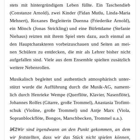
stets mit hin­ter­grün­di­gem Leben füll­te. Ein Taschen­dieb
(Con­stan­ze Arnold), zwei Kin­der (Fidan Mut­lu, Lin­da-Maria
Meh­nert), Roxa­nes Beglei­te­rin Duen­na (Frie­de­ri­ke Arnold),
ein Mönch (Jonas Strick­ling) und eine Büfett­da­me (Ste­fa­nie
Nie­haus) reiz­ten mit ihrem Spiel stets dazu, auch ein­mal an
den Haupt­cha­rak­te­ren vor­bei­zu­schau­en und Sei­ten an mei­
nen Schü­lern zu ent­de­cken, die mir als Leh­rer bis­her nicht
auf­ge­fal­len sind. Vie­le aus dem Ensem­ble spiel­ten zusätz­lich
wei­te­re Nebenrollen.
Musi­ka­lisch beglei­tet und authen­tisch atmo­sphä­risch unter­
stützt wur­de die Auf­füh­rung durch die Musik-AG, nament­
lich durch Hen­rie­ke Wem­pe (Quer­flö­te, Kla­vier, Nasen­flö­te),
Johan­nes Rol­fes (Gitar­re, gro­ße Trom­mel), Ana­sta­sia Tro­fimt­
schuk (Vio­li­ne, gro­ße Trom­mel) und Ant­je Marx (Vio­la,
Sopran­block­flö­te, Bon­gos, Marsch­be­cken, Trom­mel u.a.).
â€ž
Wir sind irgend­wann an den Punkt gekom­men, an dem
wir fest­stell­ten, dass wir das Stück nicht spie­len kön­nen,