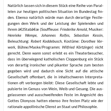
Natür­lich las­sen sich in die­sem Stück eine Rei­he von Par­al­
le­len zur heu­ti­gen poli­ti­schen Situa­ti­on im Bun­des­tag fin­
den. Eben­so natür­lich wür­de man durch der­ar­ti­ge Fest­le­
gun­gen dem Werk und der Leis­tung der Spie­len­den und
ihrem â€žStabâ€œ (Souf­fleu­se:
Frie­de­ri­ke Arnold
, Musi­ker:
Hen­rie­ke Wem­pe, Johan­nes Rol­fes, Sebas­ti­an Kes­sin
,
Beleuch­tung:
Robert Kod­de­busch
, Kos­tü­me:
Doro­thee Vor­
werk
, Bühne/Maske/Programm:
Wil­fried Kört­zin­ger
) nicht
gerecht. Denn wann sonst erlebt es ein Thea­ter­be­su­cher,
dass im über­wie­gend katho­li­schen Clop­pen­burg ein Stück
von der­ar­tig iro­ni­scher und pikan­ter Spra­che zum bes­ten
gege­ben wird und dadurch eine Sicht auf die atti­sche
Gesell­schaft offen­bart, die in inhalt­schwe­ren Inter­pre­ta­
tio­nen oft ver­bor­gen bleibt: Die­se Gesell­schaft leb­te und
pul­sier­te im Genuss von Wein, Weib und Gesang. Die aus­
ge­las­se­nen und aus­schwei­fen­den Fes­te im Ange­sicht des
Got­tes Dio­ny­sos hat­ten eben­so ihre fes­ten Platz wie der
ratio­na­le appol­li­ni­sche Dienst an Staat und Philosophie.