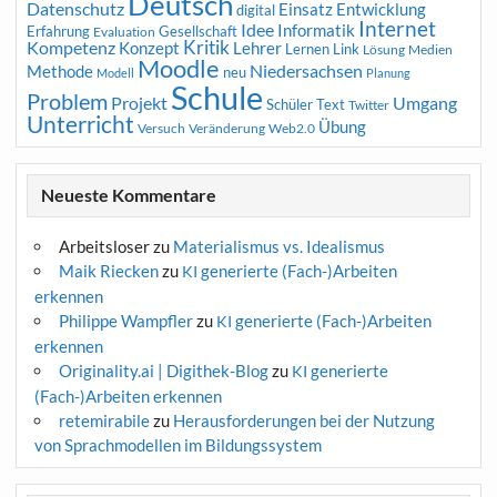
Deutsch
Datenschutz
Entwicklung
Einsatz
digital
Internet
Idee
Informatik
Erfahrung
Gesellschaft
Evaluation
Kritik
Kompetenz
Konzept
Lehrer
Lernen
Link
Medien
Lösung
Moodle
Niedersachsen
Methode
neu
Modell
Planung
Schule
Problem
Projekt
Umgang
Schüler
Text
Twitter
Unterricht
Übung
Versuch
Web2.0
Veränderung
Neueste Kommentare
Arbeitsloser
zu
Materialismus vs. Idealismus
Maik Riecken
zu
generierte (Fach-)Arbeiten
KI
erkennen
Philippe Wampfler
zu
generierte (Fach-)Arbeiten
KI
erkennen
Originality.ai | Digithek-Blog
zu
generierte
KI
(Fach-)Arbeiten erkennen
retemirabile
zu
Herausforderungen bei der Nutzung
von Sprachmodellen im Bildungssystem