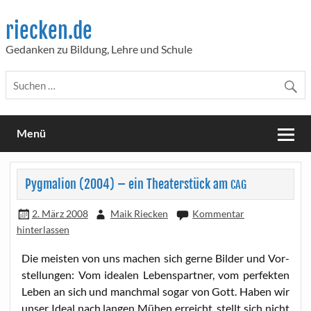
Skip
to
riecken.de
content
Gedanken zu Bildung, Lehre und Schule
Menü
Pygmalion (2004) – ein Theaterstück am
CAG
2. März 2008
Maik Riecken
Kommentar
hinterlassen
Die meis­ten von uns machen sich ger­ne Bil­der und Vor­
stel­lun­gen: Vom idea­len Lebens­part­ner, vom per­fek­ten
Leben an sich und manch­mal sogar von Gott. Haben wir
unser Ide­al nach lan­gen Mühen erreicht, stellt sich nicht