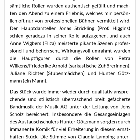
sämt­li­che Rol­len wur­den authen­tisch gefüllt und mach­
ten den Abend zu einem Erleb­nis, wel­ches mir per­sön­
lich oft nur von pro­fes­sio­nel­len Büh­nen ver­mit­telt wird.
Der Haupt­dar­stel­ler Jonas Strick­ling (Prof. Hig­gins)
schien gera­de­zu in sei­ner Rol­le auf­zu­ge­hen, und auch
Anne Wig­bers (Eli­za) meis­ter­te pikan­te Sze­nen pro­fes­
sio­nell und beherrscht. Wir­kungs­voll umrahmt wur­den
die Haupt­fi­gu­ren durch die Rol­len von Petra
Wilkens/Friederike Arnold (sar­kas­ti­sche Zuhö­re­rin­nen),
Julia­ne Rich­ter (Stu­ben­mäd­chen) und Hun­ter Götz­
mann (ein Mann).
Das Stück wur­de immer wie­der durch qua­li­ta­tiv anspre­
chen­de und sti­lis­tisch über­ra­schend breit gefä­cher­te
Band­mu­sik der Musik-AG unter der Lei­tung von Jens
Scholz berei­chert. Ins­be­son­de­re die Gesangs­ein­la­gen
des Aus­tausch­schü­lers Hun­ter Götz­mann sorg­ten durch
imma­nen­te Komik für viel Erhei­te­rung in die­sem ernst­
haf­ten Stück. Die Stim­me von Clau­dia Lam­ping unter­