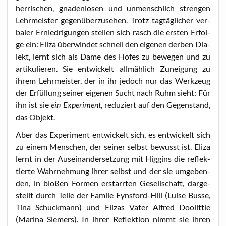
her­ri­schen, gna­den­lo­sen und unmensch­lich stren­gen
Lehr­meis­ter gegen­über­zu­se­hen. Trotz tag­täg­li­cher ver­
ba­ler Ernied­ri­gun­gen stel­len sich rasch die ers­ten Erfol­
ge ein: Eli­za über­win­det schnell den eige­nen der­ben Dia­
lekt, lernt sich als Dame des Hofes zu bewe­gen und zu
arti­ku­lie­ren. Sie ent­wi­ckelt all­mäh­lich Zunei­gung zu
ihrem Lehr­meis­ter, der in ihr jedoch nur das Werk­zeug
der Erfül­lung sei­ner eige­nen Sucht nach Ruhm sieht: Für
ihn ist sie
ein Expe­ri­ment
, redu­ziert auf den Gegen­stand,
das Objekt.
Aber das Expe­ri­ment ent­wi­ckelt sich, es ent­wi­ckelt sich
zu einem Men­schen, der sei­ner selbst bewusst ist. Eli­za
lernt in der Aus­ein­an­der­set­zung mit Hig­gins die reflek­
tier­te Wahr­neh­mung ihrer selbst und der sie umge­ben­
den, in blo­ßen For­men erstarr­ten Gesell­schaft, dar­ge­
stellt durch Tei­le der Fami­le Eyns­ford-Hill (Lui­se Bus­se,
Tina Schuck­mann) und Eli­zas Vater Alfred Doo­litt­le
(Mari­na Sie­mers). In ihrer Reflek­ti­on nimmt sie ihren