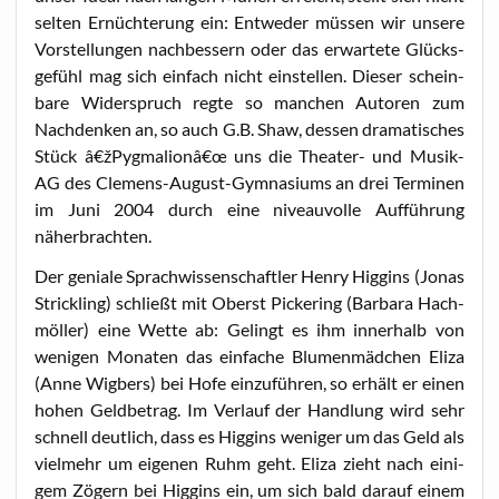
sel­ten Ernüch­te­rung ein: Ent­we­der müs­sen wir unse­re
Vor­stel­lun­gen nach­bes­sern oder das erwar­te­te Glücks­
ge­fühl mag sich ein­fach nicht ein­stel­len. Die­ser schein­
ba­re Wider­spruch reg­te so man­chen Autoren zum
Nach­den­ken an, so auch G.B. Shaw, des­sen dra­ma­ti­sches
Stück â€žPygmalionâ€œ uns die Thea­ter- und Musik-
AG des Cle­mens-August-Gym­na­si­ums an drei Ter­mi­nen
im Juni 2004 durch eine niveau­vol­le Auf­füh­rung
näherbrachten.
Der genia­le Sprach­wis­sen­schaft­ler Hen­ry Hig­gins (Jonas
Strick­ling) schließt mit Oberst Picke­ring (Bar­ba­ra Hach­
m­öl­ler) eine Wet­te ab: Gelingt es ihm inner­halb von
weni­gen Mona­ten das ein­fa­che Blu­men­mäd­chen Eli­za
(Anne Wig­bers) bei Hofe ein­zu­füh­ren, so erhält er einen
hohen Geld­be­trag. Im Ver­lauf der Hand­lung wird sehr
schnell deut­lich, dass es Hig­gins weni­ger um das Geld als
viel­mehr um eige­nen Ruhm geht. Eli­za zieht nach eini­
gem Zögern bei Hig­gins ein, um sich bald dar­auf einem