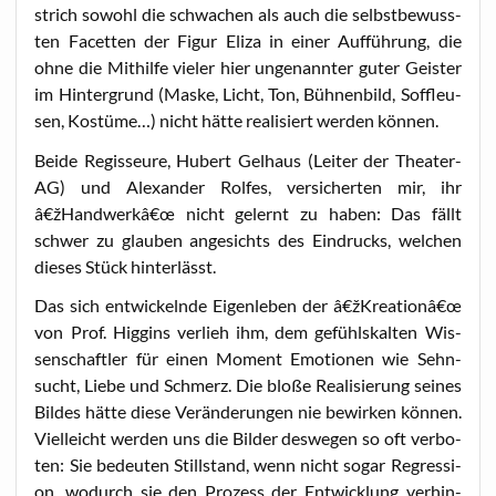
strich sowohl die schwa­chen als auch die selbst­be­wuss­
ten Facet­ten der Figur Eli­za in einer Auf­füh­rung, die
ohne die Mit­hil­fe vie­ler hier unge­nann­ter guter Geis­ter
im Hin­ter­grund (Mas­ke, Licht, Ton, Büh­nen­bild, Soff­leu­
sen, Kos­tü­me…) nicht hät­te rea­li­siert wer­den können.
Bei­de Regis­seu­re, Hubert Gel­haus (Lei­ter der Thea­ter-
AG) und Alex­an­der Rol­fes, ver­si­cher­ten mir, ihr
â€žHandwerkâ€œ nicht gelernt zu haben: Das fällt
schwer zu glau­ben ange­sichts des Ein­drucks, wel­chen
die­ses Stück hinterlässt.
Das sich ent­wi­ckeln­de Eigen­le­ben der â€žKreationâ€œ
von Prof. Hig­gins ver­lieh ihm, dem gefühls­kal­ten Wis­
sen­schaft­ler für einen Moment Emo­tio­nen wie Sehn­
sucht, Lie­be und Schmerz. Die blo­ße Rea­li­sie­rung sei­nes
Bil­des hät­te die­se Ver­än­de­run­gen nie bewir­ken kön­nen.
Viel­leicht wer­den uns die Bil­der des­we­gen so oft ver­bo­
ten: Sie bedeu­ten Still­stand, wenn nicht sogar Regres­si­
on, wodurch sie den Pro­zess der Ent­wick­lung ver­hin­