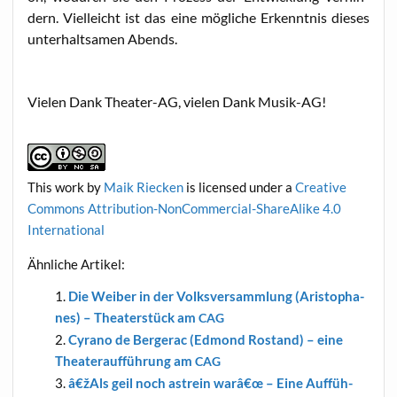
dern. Viel­leicht ist das eine mög­li­che Erkennt­nis die­ses
unter­halt­sa­men Abends.
Vie­len Dank Thea­ter-AG, vie­len Dank Musik-AG!
This work
by
Maik Riecken
is licen­sed under a
Crea­ti­ve
Com­mons Attri­bu­ti­on-Non­Com­mer­cial-ShareA­li­ke 4.0
International
Ähn­li­che Artikel:
Die Wei­ber in der Volks­ver­samm­lung (Aris­to­pha­
nes) – Thea­ter­stück am
CAG
Cyra­no de Ber­ge­rac (Edmond Rostand) – eine
Thea­ter­auf­füh­rung am
CAG
â€žAls geil noch ast­rein warâ€œ – Eine Auf­füh­