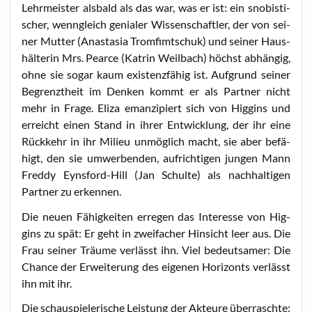
Lehr­meis­ter als­bald als das war, was er ist: ein sno­bis­ti­
scher, wenn­gleich genia­ler Wis­sen­schaft­ler, der von sei­
ner Mut­ter (Ana­sta­sia Trom­fimt­schuk) und sei­ner Haus­
häl­te­rin Mrs. Pear­ce (Kat­rin Weil­bach) höchst abhän­gig,
ohne sie sogar kaum exis­tenz­fä­hig ist. Auf­grund sei­ner
Begrenzt­heit im Den­ken kommt er als Part­ner nicht
mehr in Fra­ge. Eli­za eman­zi­piert sich von Hig­gins und
erreicht einen Stand in ihrer Ent­wick­lung, der ihr eine
Rück­kehr in ihr Milieu unmög­lich macht, sie aber befä­
higt, den sie umwer­ben­den, auf­rich­ti­gen jun­gen Mann
Fred­dy Eyns­ford-Hill (Jan Schul­te) als nach­hal­ti­gen
Part­ner zu erkennen.
Die neu­en Fähig­kei­ten erre­gen das Inter­es­se von Hig­
gins zu spät: Er geht in zwei­fa­cher Hin­sicht leer aus. Die
Frau sei­ner Träu­me ver­lässt ihn. Viel bedeut­sa­mer: Die
Chan­ce der Erwei­te­rung des eige­nen Hori­zonts ver­lässt
ihn mit ihr.
Die schau­spie­le­ri­sche Leis­tung der Akteu­re über­rasch­te: