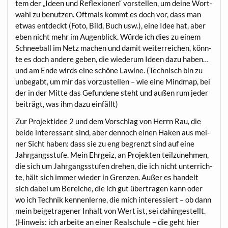
tem der „Ideen und Refle­xio­nen“ vor­stel­len, um dei­ne Wort­
wahl zu benut­zen. Oft­mals kommt es doch vor, dass man
etwas ent­deckt (Foto, Bild, Buch usw.), eine Idee hat, aber
eben nicht mehr im Augen­blick. Wür­de ich dies zu einem
Schnee­ball im Netz machen und damit wei­ter­rei­chen, könn­
te es doch ande­re geben, die wie­der­um Ideen dazu haben…
und am Ende wirds eine schö­ne Lawi­ne. (Tech­nisch bin zu
unbe­gabt, um mir das vor­zu­stel­len – wie eine Mind­map, bei
der in der Mit­te das Gefun­de­ne steht und außen rum jeder
bei­trägt, was ihm dazu einfällt)
Zur Pro­jekt­idee 2 und dem Vor­schlag von Herrn Rau, die
bei­de inter­es­sant sind, aber den­noch einen Haken aus mei­
ner Sicht haben: dass sie zu eng begrenzt sind auf eine
Jahr­gangs­stu­fe. Mein Ehr­geiz, an Pro­jek­ten teil­zu­neh­men,
die sich um Jahr­gangs­stu­fen dre­hen, die ich nicht unter­rich­
te, hält sich immer wie­der in Gren­zen. Außer es han­delt
sich dabei um Berei­che, die ich gut über­tra­gen kann oder
wo ich Tech­nik ken­nen­ler­ne, die mich inter­es­siert – ob dann
mein bei­getra­ge­ner Inhalt von Wert ist, sei dahin­ge­stellt.
(Hin­weis: ich arbei­te an einer Real­schu­le – die geht hier