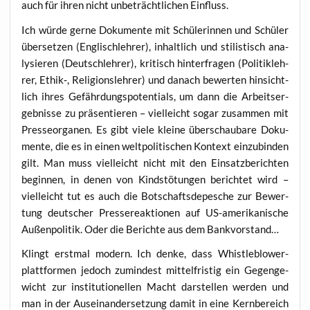
auch für ihren nicht unbe­trächt­li­chen Einfluss.
Ich wür­de ger­ne Doku­men­te mit Schü­le­rin­nen und Schü­ler
über­set­zen (Eng­lisch­leh­rer), inhalt­lich und sti­lis­tisch ana­
ly­sie­ren (Deutsch­leh­rer), kri­tisch hin­ter­fra­gen (Poli­tik­leh­
rer, Ethik‑, Reli­gi­ons­leh­rer) und danach bewer­ten hin­sicht­
lich ihres Gefähr­dungs­po­ten­ti­als, um dann die Arbeits­er­
geb­nis­se zu prä­sen­tie­ren – viel­leicht sogar zusam­men mit
Pres­se­or­ga­nen. Es gibt vie­le klei­ne über­schau­ba­re Doku­
men­te, die es in einen welt­po­li­ti­schen Kon­text ein­zu­bin­den
gilt. Man muss viel­leicht nicht mit den Ein­satz­be­rich­ten
begin­nen, in denen von Kinds­tö­tun­gen berich­tet wird –
viel­leicht tut es auch die Bot­schafts­de­pe­sche zur Bewer­
tung deut­scher Pres­se­re­ak­tio­nen auf US-ame­ri­ka­ni­sche
Außen­po­li­tik. Oder die Berich­te aus dem Bankvorstand…
Klingt erst­mal modern. Ich den­ke, dass Whist­le­b­lo­wer­
platt­for­men jedoch zumin­dest mit­tel­fris­tig ein Gegen­ge­
wicht zur insti­tu­tio­nel­len Macht dar­stel­len wer­den und
man in der Aus­ein­an­der­set­zung damit in eine Kern­be­reich