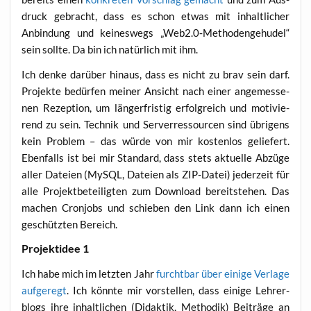
druck gebracht, dass es schon etwas mit inhalt­li­cher
Anbin­dung und kei­nes­wegs „Web2.0‑Methodengehudel“
sein soll­te. Da bin ich natür­lich mit ihm.
Ich den­ke dar­über hin­aus, dass es nicht zu brav sein darf.
Pro­jek­te bedür­fen mei­ner Ansicht nach einer ange­mes­se­
nen Rezep­ti­on, um län­ger­fris­tig erfolg­reich und moti­vie­
rend zu sein. Tech­nik und Ser­ver­res­sour­cen sind übri­gens
kein Pro­blem – das wür­de von mir kos­ten­los gelie­fert.
Eben­falls ist bei mir Stan­dard, dass stets aktu­el­le Abzü­ge
aller Datei­en (MyS­QL, Datei­en als ZIP-Datei) jeder­zeit für
alle Pro­jekt­be­tei­lig­ten zum Down­load bereit­ste­hen. Das
machen Cron­jobs und schie­ben den Link dann ich einen
geschütz­ten Bereich.
Pro­jekt­idee 1
Ich habe mich im letz­ten Jahr
furcht­bar über eini­ge Ver­la­ge
auf­ge­regt
. Ich könn­te mir vor­stel­len, dass eini­ge Leh­rer­
blogs ihre inhalt­li­chen (Didak­tik, Metho­dik) Bei­trä­ge an