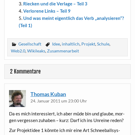
Riecken und die Ver­la­ge – Teil 3
Ver­lo­re­ne Links – Teil 9
Und was meint eigent­lich das Verb „ana­ly­sie­ren“?
(Teil 1)
Gesellschaft
Idee
,
inhaltlich
,
Projekt
,
Schule
,
Web2.0
,
Wikileaks
,
Zusammenarbeit
2 Kommentare
Thomas Kuban
24. Januar 2011 um 23:00 Uhr
Da es mich inter­es­siert, ich aber müde bin und glau­be, mor­
gen ver­ges­sen zuha­ben – kurz: Darf ich ins Unrei­ne reden?
Zur Pro­jekt­idee 1 könn­te ich mir eine Art Schnee­ball­sys­