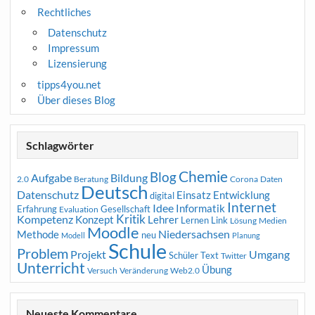
Rechtliches
Datenschutz
Impressum
Lizensierung
tipps4you.net
Über dieses Blog
Schlagwörter
Chemie
Blog
Aufgabe
Bildung
2.0
Beratung
Corona
Daten
Deutsch
Datenschutz
Entwicklung
Einsatz
digital
Internet
Idee
Informatik
Erfahrung
Gesellschaft
Evaluation
Kritik
Kompetenz
Konzept
Lehrer
Lernen
Link
Medien
Lösung
Moodle
Niedersachsen
Methode
neu
Modell
Planung
Schule
Problem
Projekt
Umgang
Schüler
Text
Twitter
Unterricht
Übung
Versuch
Web2.0
Veränderung
Neueste Kommentare