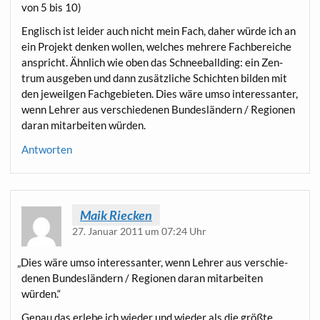
von 5 bis 10)
Eng­lisch ist lei­der auch nicht mein Fach, daher wür­de ich an
ein Pro­jekt den­ken wol­len, wel­ches meh­re­re Fach­be­rei­che
anspricht. Ähn­lich wie oben das Schnee­ball­ding: ein Zen­
trum aus­ge­ben und dann zusätz­li­che Schich­ten bil­den mit
den jeweil­gen Fach­ge­bie­ten. Dies wäre umso inter­es­san­ter,
wenn Leh­rer aus ver­schie­de­nen Bun­des­län­dern / Regio­nen
dar­an mit­ar­bei­ten würden.
Antworten
Maik Riecken
27. Januar 2011 um 07:24 Uhr
„
Dies wäre umso inter­es­san­ter, wenn Leh­rer aus ver­schie­
de­nen Bun­des­län­dern / Regio­nen dar­an mit­ar­bei­ten
würden.“
Genau das erle­be ich wie­der und wie­der als die größ­te