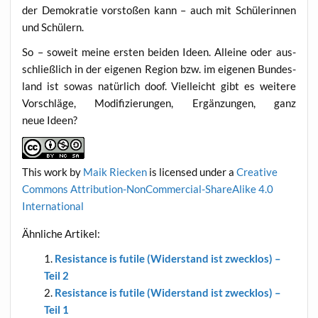
der Demo­kra­tie vor­sto­ßen kann – auch mit Schü­le­rin­nen
und Schülern.
So – soweit mei­ne ers­ten bei­den Ideen. Allei­ne oder aus­
schließ­lich in der eige­nen Regi­on bzw. im eige­nen Bun­des­
land ist sowas natür­lich doof. Viel­leicht gibt es wei­te­re
Vor­schlä­ge, Modi­fi­zie­run­gen, Ergän­zun­gen, ganz
neue Ideen?
This work
by
Maik Riecken
is licen­sed under a
Crea­ti­ve
Com­mons Attri­bu­ti­on-Non­Com­mer­cial-ShareA­li­ke 4.0
International
Ähn­li­che Artikel:
Resis­tance is futi­le (Wider­stand ist zweck­los) –
Teil 2
Resis­tance is futi­le (Wider­stand ist zweck­los) –
Teil 1