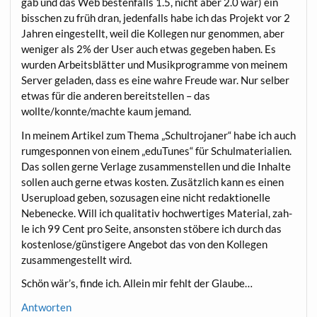
gab und das Web bes­ten­falls 1.5, nicht aber 2.0 war) ein
biss­chen zu früh dran, jeden­falls habe ich das Pro­jekt vor 2
Jah­ren ein­ge­stellt, weil die Kol­le­gen nur genom­men, aber
weni­ger als 2% der User auch etwas gege­ben haben. Es
wur­den Arbeits­blät­ter und Musik­pro­gram­me von mei­nem
Ser­ver gela­den, dass es eine wah­re Freu­de war. Nur sel­ber
etwas für die ande­ren bereit­stel­len – das
wollte/konnte/machte kaum jemand.
In mei­nem Arti­kel zum The­ma „Schul­tro­ja­ner“ habe ich auch
rum­ge­spon­nen von einem „eduT­unes“ für Schul­ma­te­ria­li­en.
Das sol­len ger­ne Ver­la­ge zusam­men­stel­len und die Inhal­te
sol­len auch ger­ne etwas kos­ten. Zusätz­lich kann es einen
Use­ru­pload geben, sozu­sa­gen eine nicht redak­tio­nel­le
Neben­ecke. Will ich qua­li­ta­tiv hoch­wer­ti­ges Mate­ri­al, zah­
le ich 99 Cent pro Sei­te, ansons­ten stö­be­re ich durch das
kostenlose/günstigere Ange­bot das von den Kol­le­gen
zusam­men­ge­stellt wird.
Schön wär’s, fin­de ich. Allein mir fehlt der Glaube…
Antworten