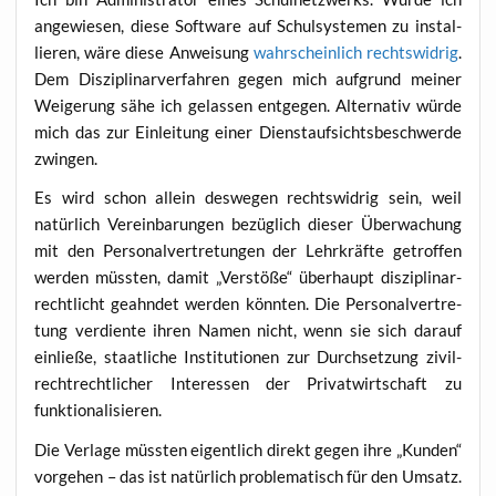
ange­wie­sen, die­se Soft­ware auf Schul­sys­te­men zu instal­
lie­ren, wäre die­se Anwei­sung
wahr­schein­lich rechts­wid­rig
.
Dem Dis­zi­pli­nar­ver­fah­ren gegen mich auf­grund mei­ner
Wei­ge­rung sähe ich gelas­sen ent­ge­gen. Alter­na­tiv wür­de
mich das zur Ein­lei­tung einer Dienst­auf­sichts­be­schwer­de
zwingen.
Es wird schon allein des­we­gen rechts­wid­rig sein, weil
natür­lich Ver­ein­ba­run­gen bezüg­lich die­ser Über­wa­chung
mit den Per­so­nal­ver­tre­tun­gen der Lehr­kräf­te getrof­fen
wer­den müss­ten, damit „Ver­stö­ße“ über­haupt dis­zi­pli­nar­
recht­licht geahn­det wer­den könn­ten. Die Per­so­nal­ver­tre­
tung ver­dien­te ihren Namen nicht, wenn sie sich dar­auf
ein­lie­ße, staat­li­che Insti­tu­tio­nen zur Durch­set­zung zivil­
recht­recht­li­cher Inter­es­sen der Pri­vat­wirt­schaft zu
funktionalisieren.
Die Ver­la­ge müss­ten eigent­lich direkt gegen ihre „Kun­den“
vor­ge­hen – das ist natür­lich pro­ble­ma­tisch für den Umsatz.