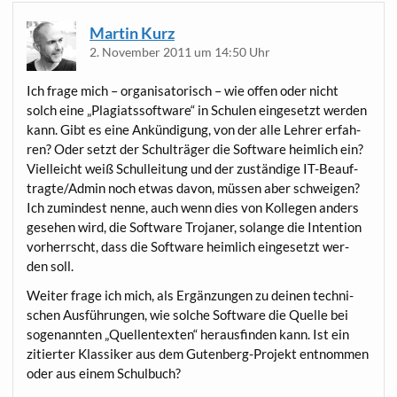
Martin Kurz
2. November 2011 um 14:50 Uhr
Ich fra­ge mich – orga­ni­sa­to­risch – wie offen oder nicht
solch eine „Pla­gi­ats­soft­ware“ in Schu­len ein­ge­setzt wer­den
kann. Gibt es eine Ankün­di­gung, von der alle Leh­rer erfah­
ren? Oder setzt der Schul­trä­ger die Soft­ware heim­lich ein?
Viel­leicht weiß Schul­lei­tung und der zustän­di­ge IT-Beauf­
trag­te/Ad­min noch etwas davon, müs­sen aber schwei­gen?
Ich zumin­dest nen­ne, auch wenn dies von Kol­le­gen anders
gese­hen wird, die Soft­ware Tro­ja­ner, solan­ge die Inten­ti­on
vor­herrscht, dass die Soft­ware heim­lich ein­ge­setzt wer­
den soll.
Wei­ter fra­ge ich mich, als Ergän­zun­gen zu dei­nen tech­ni­
schen Aus­füh­run­gen, wie sol­che Soft­ware die Quel­le bei
soge­nann­ten „Quel­len­tex­ten“ her­aus­fin­den kann. Ist ein
zitier­ter Klas­si­ker aus dem Guten­berg-Pro­jekt ent­nom­men
oder aus einem Schulbuch?