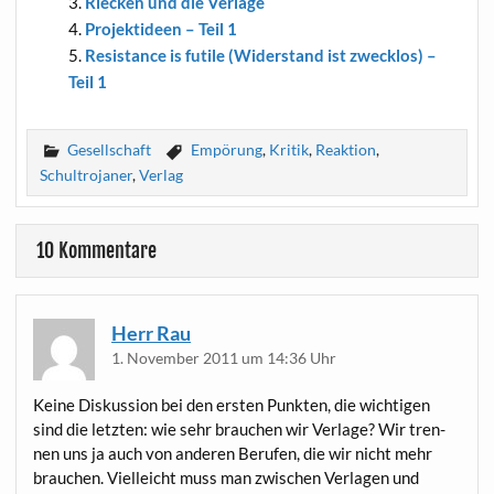
Riecken und die Verlage
Pro­jekt­ideen – Teil 1
Resis­tance is futi­le (Wider­stand ist zweck­los) –
Teil 1
Gesellschaft
Empörung
,
Kritik
,
Reaktion
,
Schultrojaner
,
Verlag
10 Kommentare
Herr Rau
1. November 2011 um 14:36 Uhr
Kei­ne Dis­kus­si­on bei den ers­ten Punk­ten, die wich­ti­gen
sind die letz­ten: wie sehr brau­chen wir Ver­la­ge? Wir tren­
nen uns ja auch von ande­ren Beru­fen, die wir nicht mehr
brau­chen. Viel­leicht muss man zwi­schen Ver­la­gen und