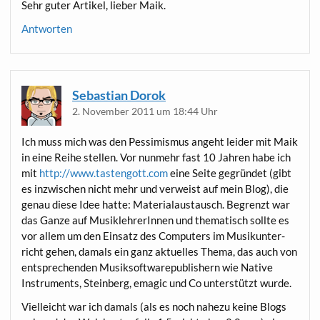
Sehr guter Arti­kel, lie­ber Maik.
Antworten
Sebastian Dorok
2. November 2011 um 18:44 Uhr
Ich muss mich was den Pes­si­mis­mus angeht lei­der mit Maik
in eine Rei­he stel­len. Vor nun­mehr fast 10 Jah­ren habe ich
mit
http://www.tastengott.com
eine Sei­te gegrün­det (gibt
es inzwi­schen nicht mehr und ver­weist auf mein Blog), die
genau die­se Idee hat­te: Mate­ri­al­aus­tausch. Begrenzt war
das Gan­ze auf Musik­leh­re­rIn­nen und the­ma­tisch soll­te es
vor allem um den Ein­satz des Com­pu­ters im Musik­un­ter­
richt gehen, damals ein ganz aktu­el­les The­ma, das auch von
ent­spre­chen­den Musik­soft­wa­re­pu­blishern wie Nati­ve
Instru­ments, Stein­berg, ema­gic und Co unter­stützt wurde.
Viel­leicht war ich damals (als es noch nahe­zu kei­ne Blogs