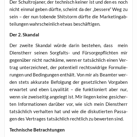
Der Schul­tro­ja­ner, der tech­nisch kei­ner ist und den es noch
nicht ein­mal geben dürf­te, scheint da der „bes­se­re“ Weg zu
sein – der nun toben­de Shit­s­torm dürf­te die Mar­ke­ting­ab­
tei­lun­gen wahr­schein­lich etwas beschäftigen.
Der 2. Skandal
Der zwei­te Skan­dal wür­de dar­in bestehen, dass mein
Dienst­herr sei­nen Sorg­falts- und Für­sor­ge­pflich­ten mir
gegen­über nicht nach­kä­me, wenn er tat­säch­lich einen Ver­
trag unter­zeich­net, der poten­ti­ell rechts­wid­ri­ge For­mu­lie­
run­gen und Bedin­gun­gen ent­hält. Von mir als Beam­ter wer­
den stets akku­ra­te Befol­gung der gesetz­li­chen Vor­ga­ben
erwar­tet und eben Loya­li­tät – die funk­tio­niert aber nur,
wenn sie zwei­sei­tig ange­legt ist. Mir lie­gen kei­ne gesi­cher­
ten Infor­ma­tio­nen dar­über vor, wie sich mein Dienst­herr
tat­säch­lich ver­hal­ten hat und wie die dis­ku­tier­ten Pas­sa­
gen des Ver­tra­ges tat­säch­lich recht­lich zu bewer­ten sind.
Tech­ni­sche Betrachtungen