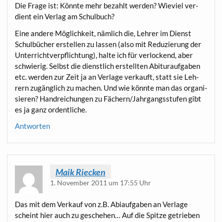
Die Fra­ge ist: Könn­te mehr bezahlt wer­den? Wie­viel ver­
dient ein Ver­lag am Schulbuch?
Eine ande­re Mög­lich­keit, näm­lich die, Leh­rer im Dienst
Schul­bü­cher erstel­len zu las­sen (also mit Redu­zie­rung der
Unter­richt­ver­pflich­tung), hal­te ich für ver­lo­ckend, aber
schwie­rig. Selbst die dienst­lich erstell­ten Abitur­auf­ga­ben
etc. wer­den zur Zeit ja an Ver­la­ge ver­kauft, statt sie Leh­
rern zugäng­lich zu machen. Und wie könn­te man das orga­ni­
sie­ren? Hand­rei­chun­gen zu Fächern/Jahrgangsstufen gibt
es ja ganz ordentliche.
Antworten
Maik Riecken
1. November 2011 um 17:55 Uhr
Das mit dem Ver­kauf von z.B. Abiauf­ga­ben an Ver­la­ge
scheint hier auch zu gesche­hen… Auf die Spit­ze getrie­ben