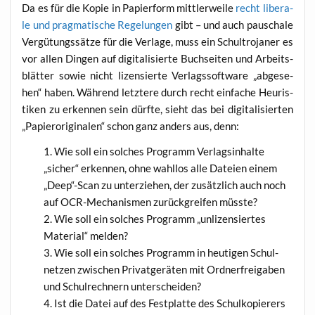
Da es für die Kopie in Papier­form mitt­ler­wei­le
recht libe­ra­
le und prag­ma­ti­sche Rege­lun­gen
gibt – und auch pau­scha­le
Ver­gü­tungs­sät­ze für die Ver­la­ge, muss ein Schul­tro­ja­ner es
vor allen Din­gen auf digi­ta­li­sier­te Buch­sei­ten und Arbeits­
blät­ter sowie nicht lizen­sier­te Ver­lags­soft­ware „abge­se­
hen“ haben. Wäh­rend letz­te­re durch recht ein­fa­che Heu­ris­
ti­ken zu erken­nen sein dürf­te, sieht das bei digi­ta­li­sier­ten
„Papier­ori­gi­na­len“ schon ganz anders aus, denn:
Wie soll ein sol­ches Pro­gramm Ver­lags­in­hal­te
„sicher“ erken­nen, ohne wahl­los alle Datei­en einem
„Deep“-Scan zu unter­zie­hen, der zusätz­lich auch noch
auf OCR-Mecha­nis­men zurück­grei­fen müsste?
Wie soll ein sol­ches Pro­gramm „unli­zen­sier­tes
Mate­ri­al“ melden?
Wie soll ein sol­ches Pro­gramm in heu­ti­gen Schul­
net­zen zwi­schen Pri­vat­ge­rä­ten mit Ord­ner­frei­ga­ben
und Schul­rech­nern unterscheiden?
Ist die Datei auf des Fest­plat­te des Schul­ko­pie­rers