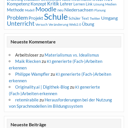
Kritik
Kompetenz
Konzept
Lehrer
Lernen
Link
Medien
Lösung
Moodle
Niedersachsen
Methode
neu
Modell
Planung
Schule
Problem
Projekt
Umgang
Schüler
Text
Twitter
Unterricht
Übung
Versuch
Web2.0
Veränderung
Neueste Kommentare
Arbeitsloser
zu
Materialismus vs. Idealismus
Maik Riecken
zu
generierte (Fach-)Arbeiten
KI
erkennen
Philippe Wampfler
zu
generierte (Fach-)Arbeiten
KI
erkennen
Originality.ai | Digithek-Blog
zu
generierte
KI
(Fach-)Arbeiten erkennen
retemirabile
zu
Herausforderungen bei der Nutzung
von Sprachmodellen im Bildungssystem
Neueste Beiträge