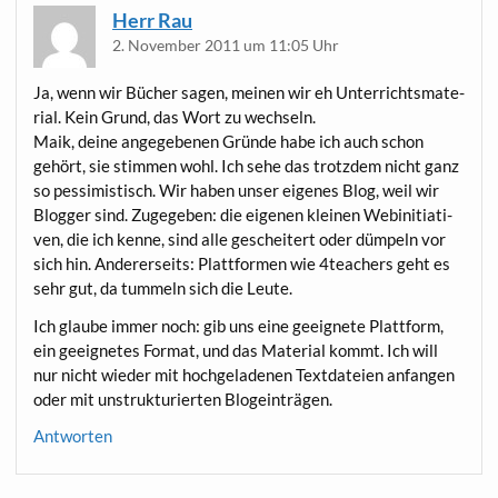
Herr Rau
2. November 2011 um 11:05 Uhr
Ja, wenn wir Bücher sagen, mei­nen wir eh Unter­richts­ma­te­
ri­al. Kein Grund, das Wort zu wechseln.
Maik, dei­ne ange­ge­be­nen Grün­de habe ich auch schon
gehört, sie stim­men wohl. Ich sehe das trotz­dem nicht ganz
so pes­si­mis­tisch. Wir haben unser eige­nes Blog, weil wir
Blog­ger sind. Zuge­ge­ben: die eige­nen klei­nen Web­initia­ti­
ven, die ich ken­ne, sind alle geschei­tert oder düm­peln vor
sich hin. Ande­rer­seits: Platt­for­men wie 4teachers geht es
sehr gut, da tum­meln sich die Leute.
Ich glau­be immer noch: gib uns eine geeig­ne­te Platt­form,
ein geeig­ne­tes For­mat, und das Mate­ri­al kommt. Ich will
nur nicht wie­der mit hoch­ge­la­de­nen Text­da­tei­en anfan­gen
oder mit unstruk­tu­rier­ten Blogeinträgen.
Antworten