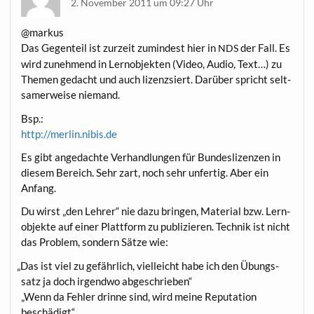
2. November 2011 um 09:27 Uhr
@markus
Das Gegen­teil ist zur­zeit zumin­dest hier in
der Fall. Es
NDS
wird zuneh­mend in Lern­ob­jek­ten (Video, Audio, Text…) zu
The­men gedacht und auch lizenz­si­ert. Dar­über spricht selt­
sa­mer­wei­se niemand.
Bsp.:
http://merlin.nibis.de
Es gibt ange­dach­te Ver­hand­lun­gen für Bun­des­li­zen­zen in
die­sem Bereich. Sehr zart, noch sehr unfer­tig. Aber ein
Anfang.
Du wirst „den Leh­rer“ nie dazu brin­gen, Mate­ri­al bzw. Lern­
ob­jek­te auf einer Platt­form zu publi­zie­ren. Tech­nik ist nicht
das Pro­blem, son­dern Sät­ze wie:
„
Das ist viel zu gefähr­lich, viel­leicht habe ich den Übungs­
satz ja doch irgend­wo abgeschrieben“
„Wenn da Feh­ler drin­ne sind, wird mei­ne Repu­ta­ti­on
beschädigt“