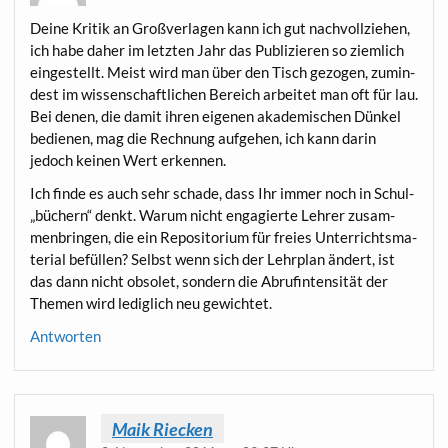
Dei­ne Kri­tik an Groß­ver­la­gen kann ich gut nach­voll­zie­hen,
ich habe daher im letz­ten Jahr das Publi­zie­ren so ziem­lich
ein­ge­stellt. Meist wird man über den Tisch gezo­gen, zumin­
dest im wis­sen­schaft­li­chen Bereich arbei­tet man oft für lau.
Bei denen, die damit ihren eige­nen aka­de­mi­schen Dün­kel
bedie­nen, mag die Rech­nung auf­ge­hen, ich kann dar­in
jedoch kei­nen Wert erkennen.
Ich fin­de es auch sehr scha­de, dass Ihr immer noch in Schul-
„büchern“ denkt. War­um nicht enga­gier­te Leh­rer zusam­
men­brin­gen, die ein Repo­si­to­ri­um für frei­es Unter­richts­ma­
te­ri­al befül­len? Selbst wenn sich der Lehr­plan ändert, ist
das dann nicht obso­let, son­dern die Abruf­in­ten­si­tät der
The­men wird ledig­lich neu gewichtet.
Antworten
Maik Riecken