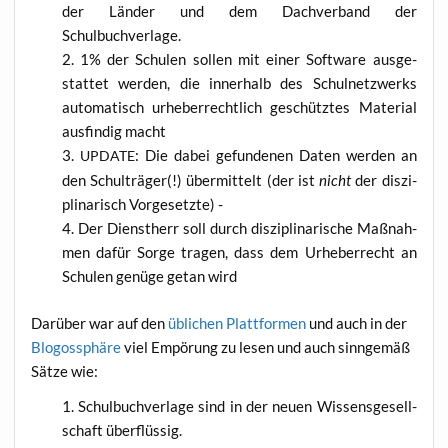
der Län­der und dem Dach­ver­band der
Schulbuchverlage.
1% der Schu­len sol­len mit einer Soft­ware aus­ge­
stat­tet wer­den, die inner­halb des Schul­netz­werks
auto­ma­tisch urhe­ber­recht­lich geschütz­tes Mate­ri­al
aus­fin­dig macht
: Die dabei gefun­de­nen Daten wer­den an
UPDATE
den Schul­trä­ger(!) über­mit­telt (der ist
nicht
der dis­zi­
pli­na­risch Vorgesetzte) -
Der Dienst­herr soll durch dis­zi­pli­na­ri­sche Maß­nah­
men dafür Sor­ge tra­gen, dass dem Urhe­ber­recht an
Schu­len genü­ge getan wird
Dar­über war auf den
übli­chen Platt­for­men
und auch in der
Blogos­sphä­re
viel Empö­rung zu lesen und auch sinn­ge­mäß
Sät­ze wie:
Schul­buch­ver­la­ge sind in der neu­en Wis­sens­ge­sell­
schaft überflüssig.