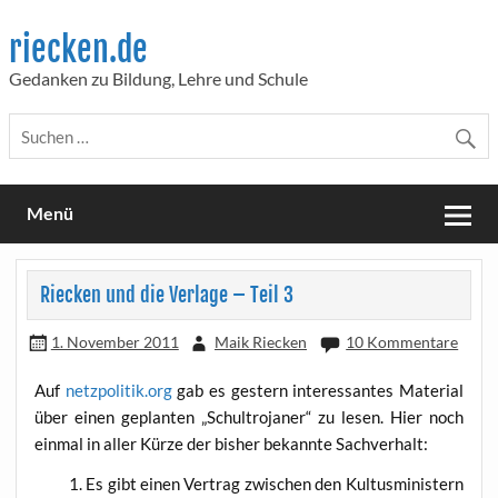
Skip
to
riecken.de
content
Gedanken zu Bildung, Lehre und Schule
Menü
Riecken und die Verlage – Teil 3
1. November 2011
Maik Riecken
10 Kommentare
Auf
netzpolitik.org
gab es ges­tern inter­es­san­tes Mate­ri­al
über einen geplan­ten „Schul­tro­ja­ner“ zu lesen. Hier noch
ein­mal in aller Kür­ze der bis­her bekann­te Sachverhalt:
Es gibt einen Ver­trag zwi­schen den Kul­tus­mi­nis­tern