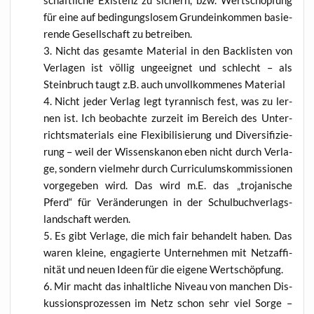
für eine auf bedin­gungs­lo­sem Grund­ein­kom­men basie­
ren­de Gesell­schaft zu betreiben.
Nicht das gesam­te Mate­ri­al in den Back­lis­ten von
Ver­la­gen ist völ­lig unge­eig­net und schlecht – als
Stein­bruch taugt z.B. auch unvoll­kom­me­nes Material
Nicht jeder Ver­lag legt tyran­nisch fest, was zu ler­
nen ist. Ich beob­ach­te zur­zeit im Bereich des Unter­
richts­ma­te­ri­als eine Fle­xi­bi­li­sie­rung und Diver­si­fi­zie­
rung – weil der Wis­sens­ka­non eben nicht durch Ver­la­
ge, son­dern viel­mehr durch Cur­ri­cu­lums­kom­mis­sio­nen
vor­ge­ge­ben wird. Das wird m.E. das „tro­ja­ni­sche
Pferd“ für Ver­än­de­run­gen in der Schul­buch­ver­lags­
land­schaft werden.
Es gibt Ver­la­ge, die mich fair behan­delt haben. Das
waren klei­ne, enga­gier­te Unter­neh­men mit Netz­af­fi­
ni­tät und neu­en Ideen für die eige­ne Wertschöpfung.
Mir macht das inhalt­li­che Niveau von man­chen Dis­
kus­si­ons­pro­zes­sen im Netz schon sehr viel Sor­ge –