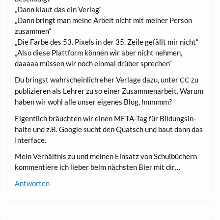
„Dann klaut das ein Verlag“
„Dann bringt man mei­ne Arbeit nicht mit mei­ner Per­son
zusammen“
„Die Far­be des 53. Pixels in der 35. Zei­le gefällt mir nicht“
„Also die­se Platt­form kön­nen wir aber nicht neh­men,
daaaaa müs­sen wir noch ein­mal drü­ber sprechen“
Du bringst wahr­schein­lich eher Ver­la­ge dazu, unter
zu
CC
publi­zie­ren als Leh­rer zu so einer Zusam­men­ar­beit. War­um
haben wir wohl alle unser eige­nes Blog, hmmmm?
Eigent­lich bräuch­ten wir einen META-Tag für Bil­dungs­in­
hal­te und z.B. Goog­le sucht den Quatsch und baut dann das
Interface.
Mein Ver­hält­nis zu und mei­nen Ein­satz von Schul­bü­chern
kom­men­tie­re ich lie­ber beim nächs­ten Bier mit dir…
Antworten