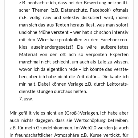
z.B. beob­ach­te ich, dass bei der Bewer­tung netz­po­li­ti­
scher The­men (z.B. Daten­schutz, Face­book) oft­mals
m.E. völ­lig naiv und selek­tiv dis­ku­tiert wird, indem
man sich das aus Tex­ten her­aus liest, was man sofort
und ohne Mühe ver­steht – wer hat sich schon inten­siv
mit den Wireshark­pro­to­kol­len zu den Face­book­coo­
kies aus­ein­an­der­ge­setzt? Da wäre auf­be­rei­te­tes
Mate­ri­al von den oft ach so ver­pön­ten Exper­ten
manch­mal nicht schlecht, um auch als Laie zu wis­sen,
wovon ich da eigent­lich rede – ich könn­te das ver­ste­
hen, aber ich habe nicht die Zeit dafür… Die kau­fe ich
mir halt. Dabei kön­nen Ver­la­ge z.B. durch Lek­to­rats­
dienst­leis­tun­gen durch­aus helfen.
usw.
Mir gefällt vie­les nicht an (Groß-)Verlagen. Ich habe aber
auch nichts dage­gen, dass sie Wert­schöp­fung betrei­ben,
z.B. für mein Grund­ein­kom­men. Im Web2.0 wer­den ja auch
in freund­schaft­li­cher Atmo­sphä­re z.B. Kur­se ver­tickt, für