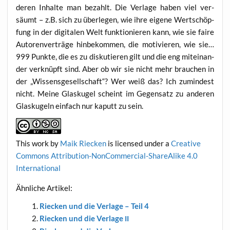
deren Inhal­te man bezahlt. Die Ver­la­ge haben viel ver­
säumt – z.B. sich zu über­le­gen, wie ihre eige­ne Wert­schöp­
fung in der digi­ta­len Welt funk­tio­nie­ren kann, wie sie fai­re
Autoren­ver­trä­ge hin­be­kom­men, die moti­vie­ren, wie sie…
999 Punk­te, die es zu dis­ku­tie­ren gilt und die eng mit­ein­an­
der ver­knüpft sind. Aber ob wir sie nicht mehr brau­chen in
der „Wis­sens­ge­sell­schaft“? Wer weiß das? Ich zumin­dest
nicht. Mei­ne Glas­ku­gel scheint im Gegen­satz zu ande­ren
Glas­ku­geln ein­fach nur kaputt zu sein.
This work
by
Maik Riecken
is licen­sed under a
Crea­ti­ve
Com­mons Attri­bu­ti­on-Non­Com­mer­cial-ShareA­li­ke 4.0
International
Ähn­li­che Artikel:
Riecken und die Ver­la­ge – Teil 4
Riecken und die Ver­la­ge
II