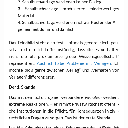
Schul­buch­ver­la­ge ver­die­nen kei­nen Dialog.
Schul­buch­ver­la­ge pro­du­zie­ren min­der­wer­ti­ges
Material
Schul­buch­ver­la­ge ver­die­nen sich auf Kos­ten der All­
ge­mein­heit dumm und dämlich
Das Feind­bild steht also fest – oft­mals gene­ra­li­siert, pau­
schal, extrem. Ich hof­fe instän­dig, dass die­ses Ver­hal­ten
nicht die oft pro­kla­mier­te „neue Wis­sens­ge­sell­schaft“
reprä­sen­tiert.
Auch ich habe Pro­ble­me mit Ver­la­gen
. Ich
möch­te bloß ger­ne zwi­schen „Ver­lag“ und „Ver­hal­ten von
Ver­la­gen“ differenzieren.
Der 1. Skandal
Das mit dem Schul­tro­ja­ner ver­bun­de­ne
Ver­hal­ten
ver­dient
extre­me Reak­tio­nen. Hier nimmt Pri­vat­wirt­schaft öffent­li­
che Insti­tu­tio­nen in die Pflicht, für Kon­se­quen­zen in zivil­
recht­li­chen Fra­gen zu sor­gen. Das ist der ers­te Skandal.
Ich bin Admi­nis­tra­tor eines Schul­netz­werks. Wür­de ich