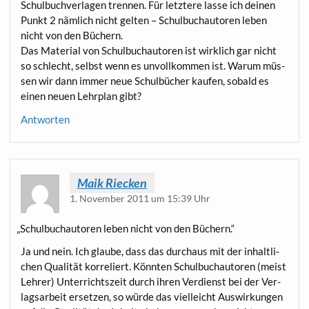
Schul­buch­ver­la­gen tren­nen. Für letz­te­re las­se ich dei­nen
Punkt 2 näm­lich nicht gel­ten – Schul­buch­au­to­ren leben
nicht von den Büchern.
Das Mate­ri­al von Schul­buch­au­to­ren ist wirk­lich gar nicht
so schlecht, selbst wenn es unvoll­kom­men ist. War­um müs­
sen wir dann immer neue Schul­bü­cher kau­fen, sobald es
einen neu­en Lehr­plan gibt?
Antworten
Maik Riecken
1. November 2011 um 15:39 Uhr
„
Schul­buch­au­to­ren leben nicht von den Büchern.“
Ja und nein. Ich glau­be, dass das durch­aus mit der inhalt­li­
chen Qua­li­tät kor­re­liert. Könn­ten Schul­buch­au­to­ren (meist
Leh­rer) Unter­richts­zeit durch ihren Ver­dienst bei der Ver­
lags­ar­beit erset­zen, so wür­de das viel­leicht Aus­wir­kun­gen