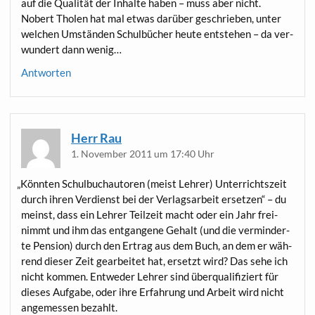
auf die Qua­li­tät der Inhal­te haben – muss aber nicht.
Nobert Tho­len hat mal etwas dar­über geschrie­ben, unter
wel­chen Umstän­den Schul­bü­cher heu­te ent­ste­hen – da ver­
wun­dert dann wenig…
Antworten
Herr Rau
1. November 2011 um 17:40 Uhr
„
Könn­ten Schul­buch­au­to­ren (meist Leh­rer) Unter­richts­zeit
durch ihren Ver­dienst bei der Ver­lags­ar­beit erset­zen“ – du
meinst, dass ein Leh­rer Teil­zeit macht oder ein Jahr frei­
nimmt und ihm das ent­gan­ge­ne Gehalt (und die ver­min­der­
te Pen­si­on) durch den Ertrag aus dem Buch, an dem er wäh­
rend die­ser Zeit gear­bei­tet hat, ersetzt wird? Das sehe ich
nicht kom­men. Ent­we­der Leh­rer sind über­qua­li­fi­ziert für
die­ses Auf­ga­be, oder ihre Erfah­rung und Arbeit wird nicht
ange­mes­sen bezahlt.