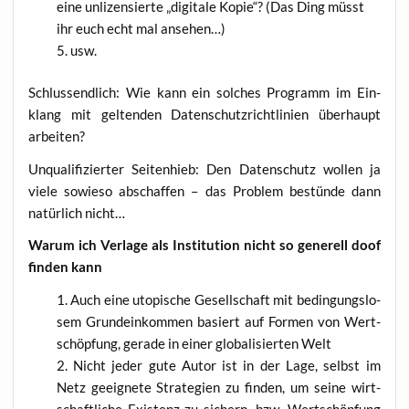
eine unli­zen­sier­te „digi­ta­le Kopie“? (Das Ding müsst
ihr euch echt mal ansehen…)
usw.
Schluss­end­lich: Wie kann ein sol­ches Pro­gramm im Ein­
klang mit gel­ten­den Daten­schutz­richt­li­ni­en über­haupt
arbeiten?
Unqua­li­fi­zier­ter Sei­ten­hieb: Den Daten­schutz wol­len ja
vie­le sowie­so abschaf­fen – das Pro­blem bestün­de dann
natür­lich nicht…
War­um ich Ver­la­ge als Insti­tu­ti­on nicht so gene­rell doof
fin­den kann
Auch eine uto­pi­sche Gesell­schaft mit bedin­gungs­lo­
sem Grund­ein­kom­men basiert auf For­men von Wert­
schöp­fung, gera­de in einer glo­ba­li­sier­ten Welt
Nicht jeder gute Autor ist in der Lage, selbst im
Netz geeig­ne­te Stra­te­gien zu fin­den, um sei­ne wirt­
schaft­li­che Exis­tenz zu sichern, bzw. Wert­schöp­fung