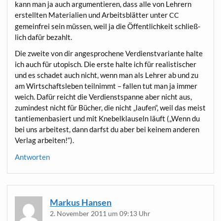
kann man ja auch argu­men­tie­ren, dass alle von Leh­rern
erstell­ten Mate­ria­li­en und Arbeits­blät­ter unter
CC
gemein­frei sein müs­sen, weil ja die Öffent­lich­keit schließ­
lich dafür bezahlt.
Die zwei­te von dir ange­spro­che­ne Ver­dienst­va­ri­an­te hal­te
ich auch für uto­pisch. Die ers­te hal­te ich für rea­lis­ti­scher
und es scha­det auch nicht, wenn man als Leh­rer ab und zu
am Wirt­schafts­le­ben teil­nimmt – fal­len tut man ja immer
weich. Dafür reicht die Ver­dienst­span­ne aber nicht aus,
zumin­dest nicht für Bücher, die nicht „lau­fen“, weil das meist
tan­tie­men­ba­siert und mit Kne­bel­klau­seln läuft („Wenn du
bei uns arbei­test, dann darfst du aber bei kei­nem ande­ren
Ver­lag arbeiten!“).
Antworten
Markus Hansen
2. November 2011 um 09:13 Uhr