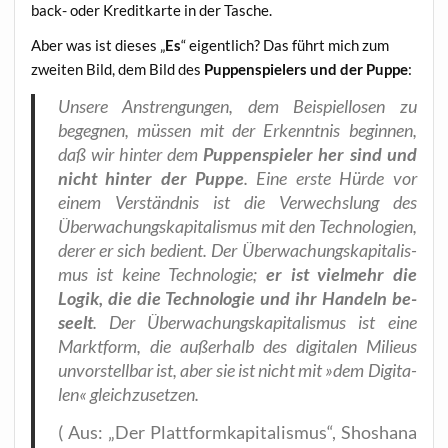
back- oder Kre­dit­kar­te in der Tasche.
Aber was ist die­ses „
Es
“ eigent­lich? Das führt mich zum
zwei­ten Bild, dem Bild des
Pup­pen­spie­lers und der Pup­pe
:
Unse­re Anstren­gun­gen, dem Bei­spiel­lo­sen zu
begeg­nen, müs­sen mit der Erkennt­nis begin­nen,
daß wir hin­ter dem
Pup­pen­spie­ler her sind und
nicht hin­ter der Pup­pe
. Eine ers­te Hür­de vor
einem Ver­ständ­nis ist die Ver­wechs­lung des
Überwachungskapita­lismus mit den Tech­no­lo­gien,
derer er sich bedient. Der Über­wa­chungs­ka­pi­ta­lis­
mus ist kei­ne Tech­no­lo­gie;
er ist viel­mehr die
Logik, die die Tech­no­lo­gie und ihr Han­deln be­
seelt
. Der Über­wa­chungs­ka­pi­ta­lis­mus ist eine
Markt­form, die außer­halb des digi­ta­len Milieus
unvor­stell­bar ist, aber sie ist nicht mit »dem Digi­ta­
len« gleichzusetzen.
( Aus: „Der Platt­form­ka­pi­ta­lis­mus“, Shosha­na