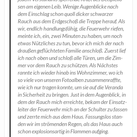
sen am eige­nen Leib. Weni­ge Augen­bli­cke nach
dem Ein­schlag schon quoll dicker schwar­zer
Rauch aus dem Erd­ge­schoß die Trep­pe her­auf. Als
wir, end­lich hand­lungs­fä­hig, die Feu­er­wehr rie­fen,
mein­te ich, ein, zwei Minu­ten zu haben, um noch
etwas Nütz­li­ches zu tun, bevor ich mich der nach
drau­ßen geflüch­te­ten Fami­lie anschloß. Zuerst lief
ich nach oben und schloß alle Türen, um die Zim­
mer vor dem Rauch zu schüt­zen. Als Nächs­tes
rann­te ich wie­der hin­ab ins Wohn­zim­mer, wo ich
so vie­le von unse­ren Foto­al­ben zusam­men­raff­te,
wie ich nur tra­gen konn­te, um sie auf die Veran­da
in Sicher­heit zu brin­gen. Just in dem Augen­blick, in
dem der Rauch mich erreich­te, bekam der Ein­satz­
lei­ter der Feu­er­wehr mich an der Schul­ter zu fas­sen
und zerr­te mich aus dem Haus. Fas­sungs­los stan­
den wir im strö­men­den Regen, als das Haus auch
schon explo­si­ons­ar­tig in Flam­men aufging.