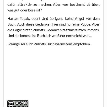
dafür attrak­tiv zu machen. Aber wer bestimmt dar­über,
was gut oder böse ist?
Har­ter Tobak, oder? Und übri­gens kei­ne Angst vor dem
Buch: Auch die­se Gedan­ken hier sind nur eine Pup­pe. Aber
die Logik hin­ter Zuboffs Gedan­ken fas­zi­niert mich immens.
Und die kommt ins Buch. Ich weiß nur noch nicht wie …
Solan­ge sei euch Zuboffs Buch wärms­tens empfohlen.