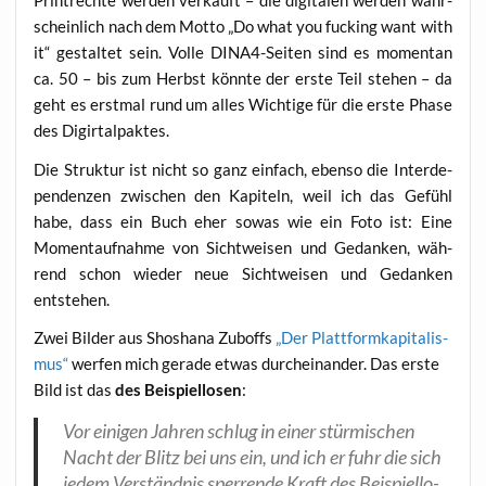
Print­rech­te wer­den ver­kauft – die digi­ta­len wer­den wahr­
schein­lich nach dem Mot­to „Do what you fuck­ing want with
it“ gestal­tet sein. Vol­le DINA4-Sei­ten sind es momen­tan
ca. 50 – bis zum Herbst könn­te der ers­te Teil ste­hen – da
geht es erst­mal rund um alles Wich­ti­ge für die ers­te Pha­se
des Digirtalpaktes.
Die Struk­tur ist nicht so ganz ein­fach, eben­so die Inter­de­
pen­den­zen zwi­schen den Kapi­teln, weil ich das Gefühl
habe, dass ein Buch eher sowas wie ein Foto ist: Eine
Moment­auf­nah­me von Sicht­wei­sen und Gedan­ken, wäh­
rend schon wie­der neue Sicht­wei­sen und Gedan­ken
entstehen.
Zwei Bil­der aus Shosha­na Zuboffs
„Der Platt­form­ka­pi­ta­lis­
mus“
wer­fen mich gera­de etwas durch­ein­an­der. Das ers­te
Bild ist das
des Bei­spiel­lo­sen
:
Vor eini­gen Jah­ren schlug in einer stür­mi­schen
Nacht der Blitz bei uns ein, und ich er­ fuhr die sich
jedem Ver­ständ­nis sper­ren­de Kraft des Bei­spiel­lo­