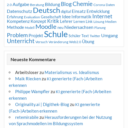
Chemie
Blog
Aufgabe
Bildung
2.0
Beratung
Corona
Daten
Deutsch
Datenschutz
Entwicklung
Einsatz
digital
Internet
Idee
Informatik
Erfahrung
Gesellschaft
Evaluation
Kritik
Kompetenz
Konzept
Lehrer
Lernen
Link
Medien
Lösung
Moodle
Niedersachsen
Methode
neu
Modell
Planung
Schule
Problem
Projekt
Umgang
Schüler
Text
Twitter
Unterricht
Übung
Versuch
Web2.0
Veränderung
Neueste Kommentare
Arbeitsloser
zu
Materialismus vs. Idealismus
Maik Riecken
zu
generierte (Fach-)Arbeiten
KI
erkennen
Philippe Wampfler
zu
generierte (Fach-)Arbeiten
KI
erkennen
Originality.ai | Digithek-Blog
zu
generierte
KI
(Fach-)Arbeiten erkennen
retemirabile
zu
Herausforderungen bei der Nutzung
von Sprachmodellen im Bildungssystem