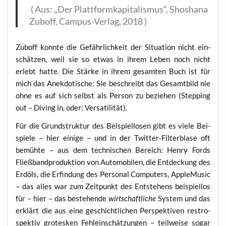
( Aus: „Der Platt­form­ka­pi­ta­lis­mus“, Shosha­na
Zuboff, Cam­pus-Ver­lag, 2018 )
Zuboff konn­te die Gefähr­lich­keit der Situa­ti­on nicht ein­
schät­zen, weil sie so etwas in ihrem Leben noch nicht
erlebt hat­te. Die Stär­ke in ihrem gesam­ten Buch ist für
mich das Anek­do­ti­sche: Sie beschreibt das Gesamt­bild nie
ohne es auf sich selbst als Per­son zu bezie­hen (Step­ping
out – Diving in, oder: Versatilität).
Für die Grund­struk­tur des Bei­spiel­lo­sen gibt es vie­le Bei­
spie­le – hier eini­ge – und in der Twit­ter-Fil­ter­bla­se oft
bemüh­te – aus dem tech­ni­schen Bereich: Hen­ry Fords
Fließ­band­pro­duk­ti­on von Auto­mo­bi­len, die Ent­de­ckung des
Erd­öls, die Erfin­dung des Per­so­nal Com­pu­ters, Apple­Mu­sic
– das alles war zum Zeit­punkt des Ent­ste­hens bei­spiel­los
für – hier – das bestehen­de
wirt­schaft­li­che
Sys­tem und das
erklärt die aus eine geschicht­li­chen Per­spek­ti­ven res­tro­
spek­tiv gro­tes­ken Fehl­ein­schät­zun­gen – teil­wei­se sogar