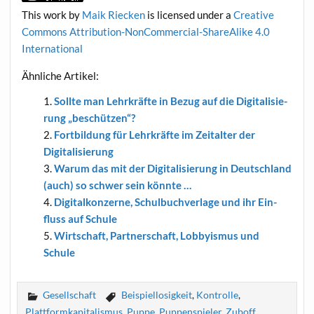
This work
by
Maik Riecken
is licen­sed under a
Crea­ti­ve
Com­mons Attri­bu­ti­on-Non­Com­mer­cial-ShareA­li­ke 4.0
International
Ähn­li­che Artikel:
Soll­te man Lehr­kräf­te in Bezug auf die Digi­ta­li­sie­
rung „beschüt­zen“?
Fort­bil­dung für Lehr­kräf­te im Zeit­al­ter der
Digitalisierung
War­um das mit der Digi­ta­li­sie­rung in Deutsch­land
(auch) so schwer sein könnte …
Digi­tal­kon­zer­ne, Schul­buch­ver­la­ge und ihr Ein­
fluss auf Schule
Wirt­schaft, Part­ner­schaft, Lob­by­is­mus und
Schule
Gesellschaft
Beispiellosigkeit
,
Kontrolle
,
Plattformkapitalismus
,
Puppe
,
Puppenspieler
,
Zuboff