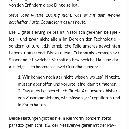
von den Erfin­dern die­se Din­ge selbst.
Ste­ve Jobs wuss­te 100%ig nicht, was er mit dem iPho­ne
geschaf­fen hat­te. Goog­le lehrt es uns heute.
Die Digi­ta­li­sie­rung selbst ist his­to­risch gese­hen bei­spiel­
los – und zwar nicht allein im Bereich der Tech­no­lo­gie –
son­dern kul­tu­rell, d.h. erheb­li­che Tei­le unse­res gewohn­ten
Lebens umfas­send. Bis zu die­ser Erkennt­nis kom­men wir.
Span­nend ist, wel­ches Ver­hal­ten bzw. wel­che Hal­tung dar­
aus folgt – ich beob­ach­te zwei Grundhaltungen:
Wir kön­nen noch gar nicht wis­sen, wo „
es
“ hin­geht,
müs­sen aber offen und vor­ur­teils­frei damit umgehen.
Das alles ist bedroh­lich für die Art unse­res bis­he­ri­
gen Zusam­men­le­bens, wir müs­sen „
es
“ regu­lie­ren und
in Zaum halten.
Bei­de Hal­tun­gen gibt es nie in Rein­form, son­dern stets
para­dox gemischt: z.B. der Netz­ver­wei­ge­rer mit der Pay­