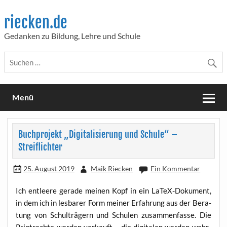
Skip
to
riecken.de
content
Gedanken zu Bildung, Lehre und Schule
Menü
Buchprojekt „Digitalisierung und Schule“ –
Streiflichter
25. August 2019
Maik Riecken
Ein Kommentar
Ich ent­lee­re gera­de mei­nen Kopf in ein LaTeX-Doku­ment,
in dem ich in les­ba­rer Form mei­ner Erfah­rung aus der Bera­
tung von Schul­trä­gern und Schu­len zusam­men­fas­se. Die