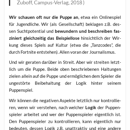
Zuboff, Cam­pus-Ver­lag, 2018 )
Wir schau­en oft nur die Pup­pe an
, etwa ein Online­spiel
für Jugend­li­che. Wir (als Gesell­schaft) bekla­gen z.B. des­
sen Sucht­po­ten­ti­al und
bewun­dern und beschrei­ben fas­
zi­niert gleich­zei­tig das Bei­spiel­lo­se
hin­sicht­lich der Wir­
kung die­ses Spiels auf Kul­tur (etwa die „Tanz­codes“, die
durch Fort­ni­te ent­ste­hen). Allen vor­an der Journalismus.
Und wir gera­ten dar­über in Streit. Aber wir strei­ten letzt­
lich um die Pup­pe. Bei­de oben beschrie­be­nen Hal­tun­gen
zie­len allein auf die Pup­pe und ermög­li­chen dem Spie­ler die
unge­stör­te Bei­be­hal­tung der Logik hin­ter sei­nem
Puppenspiel.
Wir kön­nen die nega­ti­ven Aspek­te letzt­lich nur kon­trol­lie­
ren, wenn wir ver­ste­hen, nach wel­cher
Logik
der Pup­pen­
spie­ler arbei­tet und wer der Pup­pen­spie­ler eigent­lich ist.
Den Pup­pen­spie­ler zu kon­trol­lie­ren, kann eigent­lich nur
bedeu­ten, des­sen Logik z.B. unat­trak­tiv und eine ande­re