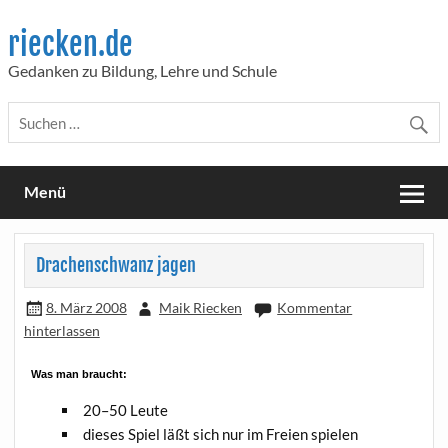
Skip
to
riecken.de
content
Gedanken zu Bildung, Lehre und Schule
Menü
Drachenschwanz jagen
8. März 2008
Maik Riecken
Kommentar
hinterlassen
Was man braucht:
20–50 Leu­te
die­ses Spiel läßt sich nur im Frei­en spielen