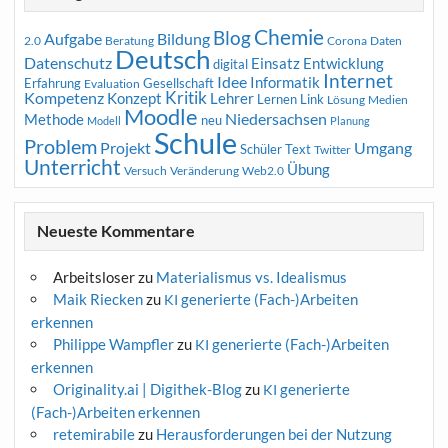
Chemie
Blog
Aufgabe
Bildung
2.0
Beratung
Corona
Daten
Deutsch
Datenschutz
Entwicklung
Einsatz
digital
Internet
Idee
Informatik
Erfahrung
Gesellschaft
Evaluation
Kritik
Kompetenz
Konzept
Lehrer
Lernen
Link
Medien
Lösung
Moodle
Niedersachsen
Methode
neu
Modell
Planung
Schule
Problem
Projekt
Umgang
Schüler
Text
Twitter
Unterricht
Übung
Versuch
Web2.0
Veränderung
Neueste Kommentare
Arbeitsloser
zu
Materialismus vs. Idealismus
Maik Riecken
zu
generierte (Fach-)Arbeiten
KI
erkennen
Philippe Wampfler
zu
generierte (Fach-)Arbeiten
KI
erkennen
Originality.ai | Digithek-Blog
zu
generierte
KI
(Fach-)Arbeiten erkennen
retemirabile
zu
Herausforderungen bei der Nutzung