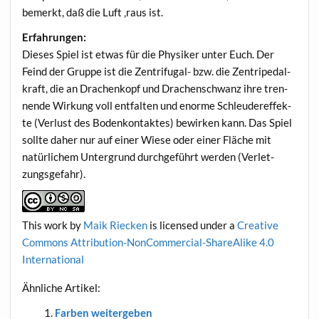
bemerkt, daß die Luft ‚raus ist.
Erfah­run­gen:
Die­ses Spiel ist etwas für die Phy­si­ker unter Euch. Der
Feind der Grup­pe ist die Zen­tri­fu­gal- bzw. die Zen­tri­pe­dal­
kraft, die an Dra­chen­kopf und Dra­chen­schwanz ihre tren­
nen­de Wir­kung voll ent­fal­ten und enor­me Schleu­deref­fek­
te (Ver­lust des Boden­kon­tak­tes) bewir­ken kann. Das Spiel
soll­te daher nur auf einer Wie­se oder einer Flä­che mit
natür­li­chem Unter­grund durch­ge­führt wer­den (Ver­let­
zungs­ge­fahr).
This work
by
Maik Riecken
is licen­sed under a
Crea­ti­ve
Com­mons Attri­bu­ti­on-Non­Com­mer­cial-ShareA­li­ke 4.0
International
Ähn­li­che Artikel:
Far­ben weitergeben