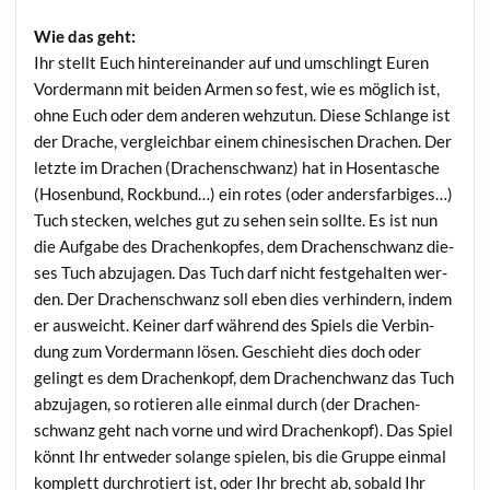
Wie das geht:
Ihr stellt Euch hin­ter­ein­an­der auf und umschlingt Euren
Vor­der­mann mit bei­den Armen so fest, wie es mög­lich ist,
ohne Euch oder dem ande­ren weh­zu­tun. Die­se Schlan­ge ist
der Dra­che, ver­gleich­bar einem chi­ne­si­schen Dra­chen. Der
letz­te im Dra­chen (Dra­chen­schwanz) hat in Hosen­ta­sche
(Hosen­bund, Rock­bund…) ein rotes (oder anders­far­bi­ges…)
Tuch ste­cken, wel­ches gut zu sehen sein soll­te. Es ist nun
die Auf­ga­be des Dra­chen­kop­fes, dem Dra­chen­schwanz die­
ses Tuch abzu­ja­gen. Das Tuch darf nicht fest­ge­hal­ten wer­
den. Der Dra­chen­schwanz soll eben dies ver­hin­dern, indem
er aus­weicht. Kei­ner darf wäh­rend des Spiels die Ver­bin­
dung zum Vor­der­mann lösen. Geschieht dies doch oder
gelingt es dem Dra­chen­kopf, dem Dra­chenchwanz das Tuch
abzu­ja­gen, so rotie­ren alle ein­mal durch (der Dra­chen­
schwanz geht nach vor­ne und wird Dra­chen­kopf). Das Spiel
könnt Ihr ent­we­der solan­ge spie­len, bis die Grup­pe ein­mal
kom­plett durch­ro­tiert ist, oder Ihr brecht ab, sobald Ihr