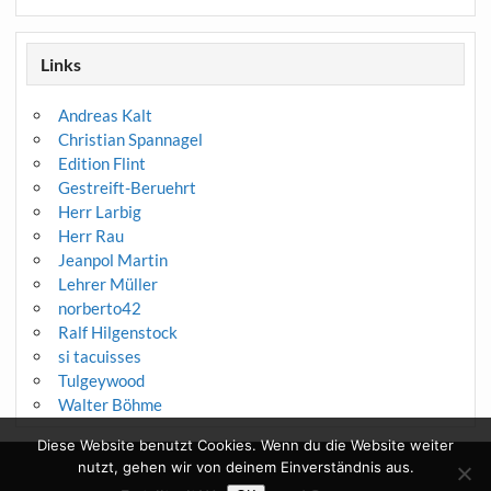
Links
Andreas Kalt
Christian Spannagel
Edition Flint
Gestreift-Beruehrt
Herr Larbig
Herr Rau
Jeanpol Martin
Lehrer Müller
norberto42
Ralf Hilgenstock
si tacuisses
Tulgeywood
Walter Böhme
Diese Website benutzt Cookies. Wenn du die Website weiter
nutzt, gehen wir von deinem Einverständnis aus.