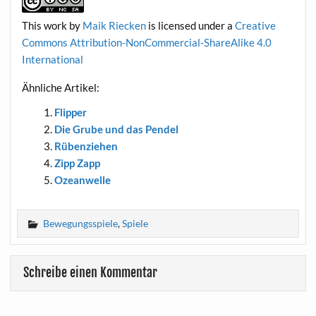
This work
by
Maik Riecken
is licen­sed under a
Crea­ti­ve
Com­mons Attri­bu­ti­on-Non­Com­mer­cial-ShareA­li­ke 4.0
International
Ähn­li­che Artikel:
Flip­per
Die Gru­be und das Pendel
Rüben­zie­hen
Zipp Zapp
Oze­an­wel­le
Bewegungsspiele
,
Spiele
Schreibe einen Kommentar