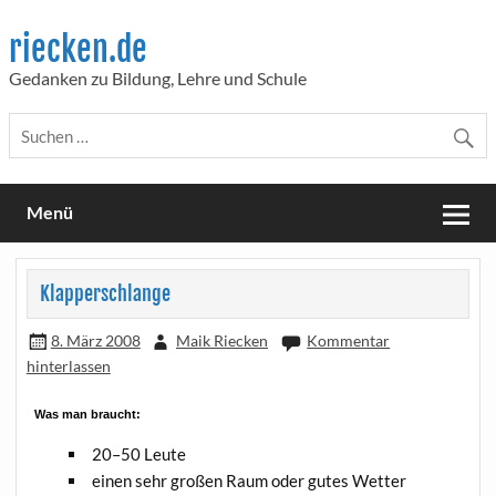
Skip
to
riecken.de
content
Gedanken zu Bildung, Lehre und Schule
Menü
Klapperschlange
8. März 2008
Maik Riecken
Kommentar
hinterlassen
Was man braucht:
20–50 Leu­te
einen sehr gro­ßen Raum oder gutes Wetter