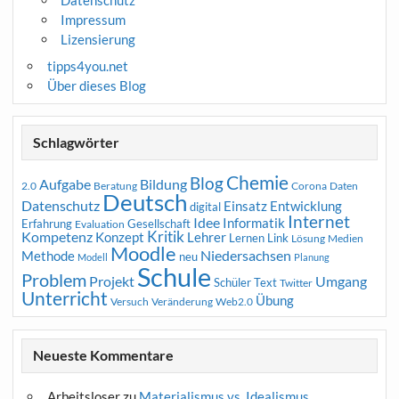
Impressum
Lizensierung
tipps4you.net
Über dieses Blog
Schlagwörter
Chemie
Blog
Aufgabe
Bildung
2.0
Beratung
Corona
Daten
Deutsch
Datenschutz
Entwicklung
Einsatz
digital
Internet
Idee
Informatik
Erfahrung
Gesellschaft
Evaluation
Kritik
Kompetenz
Konzept
Lehrer
Lernen
Link
Medien
Lösung
Moodle
Niedersachsen
Methode
neu
Modell
Planung
Schule
Problem
Projekt
Umgang
Schüler
Text
Twitter
Unterricht
Übung
Versuch
Web2.0
Veränderung
Neueste Kommentare
Arbeitsloser
zu
Materialismus vs. Idealismus