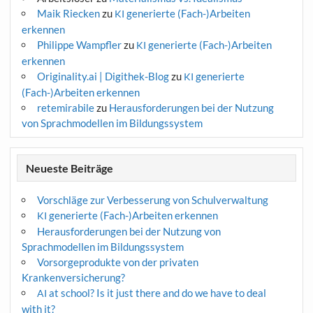
Maik Riecken
zu
generierte (Fach-)Arbeiten
KI
erkennen
Philippe Wampfler
zu
generierte (Fach-)Arbeiten
KI
erkennen
Originality.ai | Digithek-Blog
zu
generierte
KI
(Fach-)Arbeiten erkennen
retemirabile
zu
Herausforderungen bei der Nutzung
von Sprachmodellen im Bildungssystem
Neueste Beiträge
Vorschläge zur Verbesserung von Schulverwaltung
generierte (Fach-)Arbeiten erkennen
KI
Herausforderungen bei der Nutzung von
Sprachmodellen im Bildungssystem
Vorsorgeprodukte von der privaten
Krankenversicherung?
at school? Is it just there and do we have to deal
AI
with it?