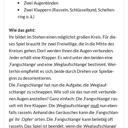
Zwei Augen­bin­den
Zwei Klap­pern (Ras­seln, Schlüs­sel­bund, Schel­len­
ring o. ä.)
Wie das geht:
Ihr bil­det im Ste­hen einen mög­lichst gro­ßen Kreis. Für die­
ses Spiel braucht Ihr zwei Frei­wil­li­ge, die in die Mit­te des
Krei­ses gehen. Dort wer­den Ihnen die Augen ver­bun­den.
Jeder erhält eine Klap­per. Es wird unter den bei­den eine
‚Fang­schlan­ge‘ und eine ‚Weg­lauf­schlan­ge‘ bestimmt. Wei­
ter­hin emp­fiehlt es sich, bei­de durch Dre­hen vor Spiel­be­
ginn zu desorientieren.
Die ‚Fang­schlan­ge‘ hat nun die Auf­ga­be, die ‚Weg­lauf­
schlan­ge‘ zu schnap­pen. Wie soll sie das nun mit ver­bun­de­
nen Augen anstel­len? Ganz ein­fach: Die ‚Fang­schlan­ge‘ ras­
selt mit ihre Klap­per. Die ‚Weg­lauf­schlan­ge‘
muß
nun eben­
falls ras­seln. Anhand des Geräu­sches kann die ‚Fang­schlan­
ge‘ ihr ‚Opfer‘ orten. Die ‚Fang­schlan­ge‘ kann belie­big oft
ras­seln. Das Spiel ist been­det, wenn die ‚Weg­lauf­schlan­ge‘