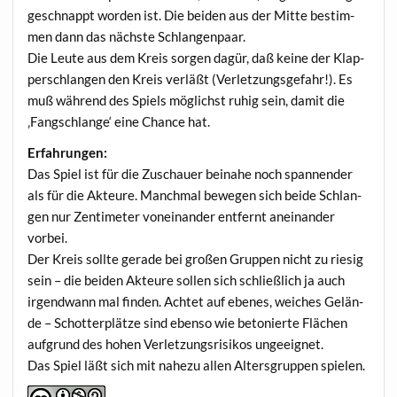
geschnappt wor­den ist. Die bei­den aus der Mit­te bestim­
men dann das nächs­te Schlangenpaar.
Die Leu­te aus dem Kreis sor­gen dagür, daß kei­ne der Klap­
per­schlan­gen den Kreis ver­läßt (Ver­let­zungs­ge­fahr!). Es
muß wäh­rend des Spiels mög­lichst ruhig sein, damit die
‚Fang­schlan­ge‘ eine Chan­ce hat.
Erfah­run­gen:
Das Spiel ist für die Zuschau­er bei­na­he noch span­nen­der
als für die Akteu­re. Manch­mal bewe­gen sich bei­de Schlan­
gen nur Zen­ti­me­ter von­ein­an­der ent­fernt anein­an­der
vorbei.
Der Kreis soll­te gera­de bei gro­ßen Grup­pen nicht zu rie­sig
sein – die bei­den Akteu­re sol­len sich schließ­lich ja auch
irgend­wann mal fin­den. Ach­tet auf ebe­nes, wei­ches Gelän­
de – Schot­ter­plät­ze sind eben­so wie beto­nier­te Flä­chen
auf­grund des hohen Ver­let­zungs­ri­si­kos ungeeignet.
Das Spiel läßt sich mit nahe­zu allen Alters­grup­pen spielen.