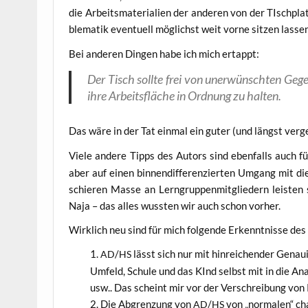
die Arbeits­ma­te­ria­li­en der ande­ren von der TIsch­pla
ble­ma­tik even­tu­ell mög­lichst weit vor­ne sit­zen lasse
Bei ande­ren Din­gen habe ich mich ertappt:
Der Tisch soll­te frei von uner­wünsch­ten Gegen
ihre Arbeits­flä­che in Ord­nung zu halten.
Das wäre in der Tat ein­mal ein guter (und längst ver­ge
Vie­le ande­re Tipps des Autors sind eben­falls auch fü
aber auf einen bin­nen­dif­fe­ren­zier­ten Umgang mit di
schie­ren Mas­se an Lern­grup­pen­mit­glie­dern leis­t
Naja – das alles wuss­ten wir auch schon vorher.
Wirk­lich neu sind für mich fol­gen­de Erkennt­nis­se de
/
lässt sich nur mit hin­rei­chen­der Genau­i
AD
HS
Umfeld, Schu­le und das KInd selbst mit in die Ana­
usw.. Das scheint mir vor der Ver­schrei­bung von Ri
Die Abgren­zung von
/
von „nor­ma­len“ cha­r
AD
HS