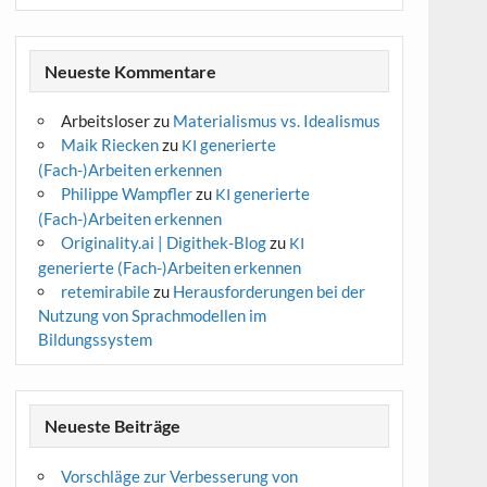
Neueste Kommentare
Arbeitsloser
zu
Materialismus vs. Idealismus
Maik Riecken
zu
generierte
KI
(Fach-)Arbeiten erkennen
Philippe Wampfler
zu
generierte
KI
(Fach-)Arbeiten erkennen
Originality.ai | Digithek-Blog
zu
KI
generierte (Fach-)Arbeiten erkennen
retemirabile
zu
Herausforderungen bei der
Nutzung von Sprachmodellen im
Bildungssystem
Neueste Beiträge
Vorschläge zur Verbesserung von