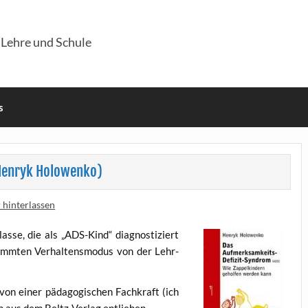
 Lehre und Schule
s
Henryk Holowenko)
hinterlassen
s­se, die als „ADS-Kind“ dia­gnos­ti­ziert
imm­ten Ver­hal­tens­mo­dus von der Lehr­
on einer päd­ago­gi­schen Fach­kraft (ich