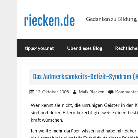
Skip
to
content
riecken.de
Gedanken zu Bildung,
tipps4you.net
Über dieses Blog
Rechtliche
Das Aufmerksamkeits-Defizit-Syndrom (
12. Oktober 2008
Maik Riecken
Kommentar 
Wer kennt sie nicht, die unru­hi­gen Geis­ter in der Kla
sind und deren Eltern berech­tig­ter­wei­se einen best
kraft wünschen.
Ich woll­te mehr dar­über wis­sen und habe mir daher v