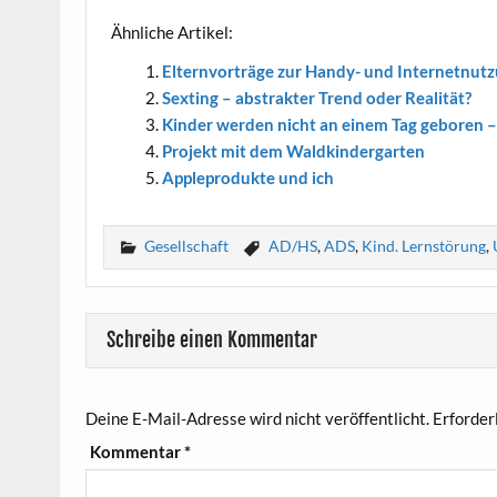
Ähn­li­che Artikel:
Eltern­vor­trä­ge zur Han­dy- und Internetnut
Sex­ting – abs­trak­ter Trend oder Realität?
Kin­der wer­den nicht an einem Tag gebo­ren – 
Pro­jekt mit dem Waldkindergarten
App­le­pro­duk­te und ich
Gesellschaft
AD/HS
,
ADS
,
Kind. Lernstörung
,
Schreibe einen Kommentar
Deine E-Mail-Adresse wird nicht veröffentlicht.
Erforder
Kommentar
*