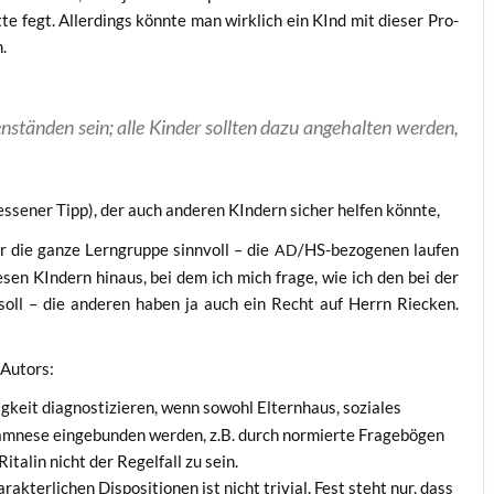
t­te fegt. Aller­dings könn­te man wirk­lich ein KInd mit die­ser Pro­
n.
­stän­den sein; alle Kin­der soll­ten dazu ange­hal­ten wer­den,
s­se­ner Tipp), der auch ande­ren KIn­dern sicher hel­fen könnte,
r die gan­ze Lern­grup­pe sinn­voll – die
/HS-bezo­ge­nen lau­fen
AD
e­sen KIn­dern hin­aus, bei dem ich mich fra­ge, wie ich den bei der
en soll – die ande­ren haben ja auch ein Recht auf Herrn Riecken.
s Autors:
g­keit dia­gnos­ti­zie­ren, wenn sowohl Eltern­haus, sozia­les
mne­se ein­ge­bun­den wer­den, z.B. durch nor­mier­te Fra­ge­bö­gen
tal­in nicht der Regel­fall zu sein.
ak­ter­li­chen Dis­po­si­tio­nen ist nicht tri­vi­al. Fest steht nur, dass