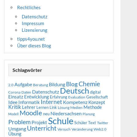
Rechtliches
Datenschutz
Impressum
Lizensierung
tipps4you.net
Über dieses Blog
Schlagwörter
Chemie
Blog
Aufgabe
Bildung
2.0
Beratung
Deutsch
Datenschutz
digital
Corona
Daten
Entwicklung
Einsatz
Erfahrung
Gesellschaft
Evaluation
Internet
Idee
Informatik
Kompetenz
Konzept
Kritik
Methode
Lehrer
Lernen
Link
Medien
Lösung
Moodle
Niedersachsen
neu
Modell
Planung
Schule
Problem
Projekt
Schüler
Text
Twitter
Unterricht
Umgang
Versuch
Web2.0
Veränderung
Übung