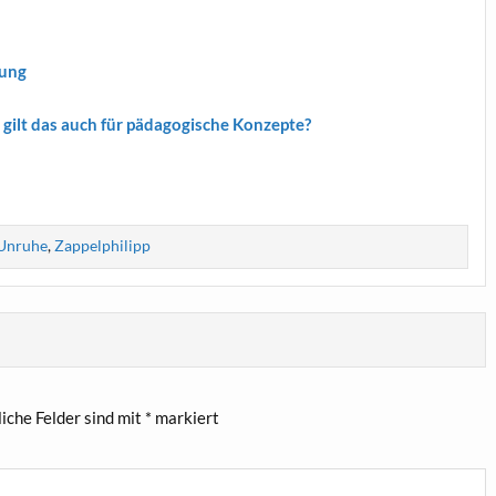
zung
gilt das auch für päd­ago­gi­sche Konzepte?
Unruhe
,
Zappelphilipp
liche Felder sind mit
*
markiert