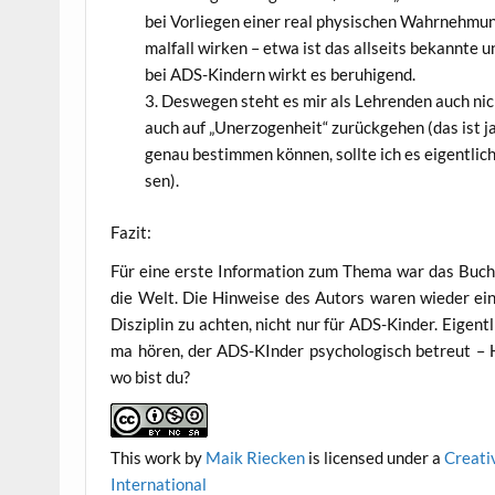
bei Vor­lie­gen einer real phy­si­schen Wahr­neh­m
mal­fall wir­ken – etwa ist das all­seits bekann­te un
bei ADS-Kin­dern wirkt es beruhigend.
Des­we­gen steht es mir als Leh­ren­den auch nicht
auch auf „Uner­zo­gen­heit“ zurück­ge­hen (das ist j
genau bestim­men kön­nen, soll­te ich es eigent­li
sen).
Fazit:
Für eine ers­te Infor­ma­ti­on zum The­ma war das Buc
die Welt. Die Hin­wei­se des Autors waren wie­der ein­
Dis­zi­plin zu ach­ten, nicht nur für ADS-Kin­der. Eigen
ma hören, der ADS-KIn­der psy­cho­lo­gisch betreut – 
wo bist du?
This work
by
Maik Riecken
is licen­sed under a
Crea­ti
International