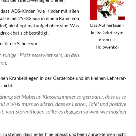
lein aus dem Beltz-Ver­lag entliehen.
, dass ADS-Kin­der (wie Kin­der mit allen
em Klas­se mit 29–33 SuS in einem Raum von
Das Auf­merk­sam­
ind) nicht opti­mal auf­ge­ho­ben sind. Was
keits-Defi­zit-Syn­
in­druck hat sich bestätigt.
drom (H.
n für die Schu­le vor:
Holowenko)
n ruhi­ger Platz reser­viert sein, an den
ann.
­hen Kran­ken­lie­gen in der Gar­de­ro­be und im klei­nen Leh­rer­ar­
h nicht.
nord­nung der Möbel im Klas­sen­zim­mer sor­gen dafür, dass es so
mit
/
muss so sit­zen, dass es Leh­rer, Tafel und posi­ti­ve
AD
HS
t; von Stö­ren­frie­den soll­te es dage­gen so weit wie mög­lich
 so ste­hen, dass jeder hin­ein­passt und beim Zurück­leh­nen nicht