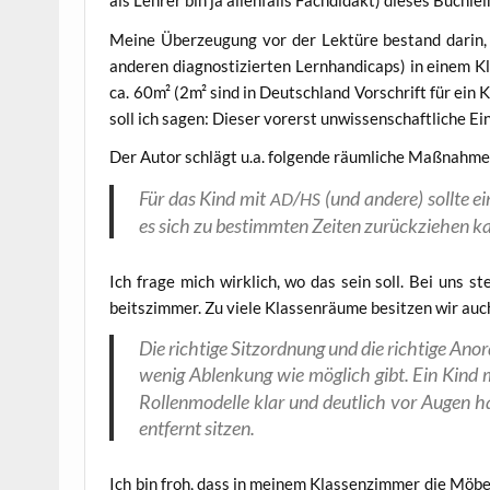
als Leh­rer bin ja allen­falls Fach­di­dakt) die­ses Büch­
Mei­ne Über­zeu­gung vor der Lek­tü­re bestand dar­in
ande­ren dia­gnos­ti­zier­ten Lern­han­di­caps) in ein
ca. 60m² (2m² sind in Deutsch­land Vor­schrift für ein K
soll ich sagen: Die­ser vor­erst unwis­sen­schaft­li­che E
Der Autor schlägt u.a. fol­gen­de räum­li­che Maß­nah­me
Für das Kind mit
/
(und ande­re) soll­te ei
AD
HS
es sich zu bestimm­ten Zei­ten zurück­zie­hen k
Ich fra­ge mich wirk­lich, wo das sein soll. Bei uns ste
beits­zim­mer. Zu vie­le Klas­sen­räu­me besit­zen wir auc
Die rich­ti­ge Sitz­ord­nung und die rich­ti­ge A
wenig Ablen­kung wie mög­lich gibt. Ein Kind 
Rol­len­mo­del­le klar und deut­lich vor Augen ha
ent­fernt sitzen.
Ich bin froh, dass in mei­nem Klas­sen­zim­mer die Möbel