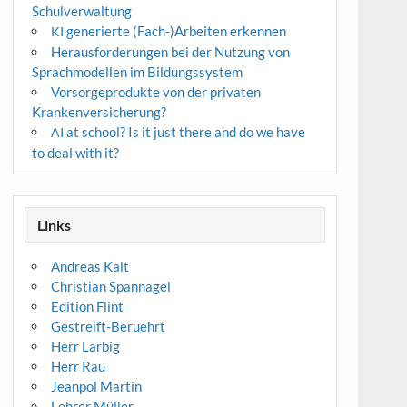
Schulverwaltung
generierte (Fach-)Arbeiten erkennen
KI
Herausforderungen bei der Nutzung von
Sprachmodellen im Bildungssystem
Vorsorgeprodukte von der privaten
Krankenversicherung?
at school? Is it just there and do we have
AI
to deal with it?
Links
Andreas Kalt
Christian Spannagel
Edition Flint
Gestreift-Beruehrt
Herr Larbig
Herr Rau
Jeanpol Martin
Lehrer Müller