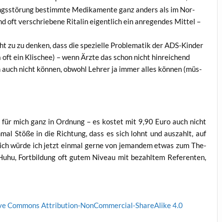
ungs­stö­rung bestimm­te Medi­ka­men­te ganz anders als im Nor­
d oft ver­schrie­be­ne Rital­in eigent­lich ein anre­gen­des Mit­tel –
 zu zu den­ken, dass die spe­zi­el­le Pro­ble­ma­tik der ADS-Kin­der
a oft ein Kli­schee) – wenn Ärz­te das schon nicht hin­rei­chend
ch auch nicht kön­nen, obwohl Leh­rer ja immer alles kön­nen (müs­
h für mich ganz in Ord­nung – es kos­tet mit 9,90 Euro auch nicht
mal Stö­ße in die Rich­tung, dass es sich lohnt und aus­zahlt, auf
t­lich wür­de ich jetzt ein­mal ger­ne von jeman­dem etwas zum The­
Huhu, Fort­bil­dung oft gutem Niveau mit bezahl­tem Refe­ren­ten,
­ve Com­mons Attri­bu­ti­on-Non­Com­mer­cial-ShareA­li­ke 4.0