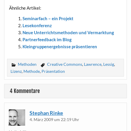
Ähn­li­che Artikel:
Semi­nar­fach – ein Projekt
Lese­kon­fe­renz
Neue Unter­richts­me­tho­den und Vermarktung
Part­ner­feed­back im Blog
Klein­grup­pen­er­geb­nis­se präsentieren
Methoden
Creative Commons
,
Lawrence
,
Lessig
,
Lizenz
,
Methode
,
Präsentation
4 Kommentare
Stephan Rinke
4. März 2009 um 22:19 Uhr