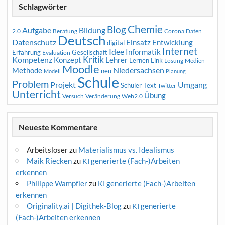
Schlagwörter
Chemie
Blog
Aufgabe
Bildung
2.0
Beratung
Corona
Daten
Deutsch
Datenschutz
Entwicklung
Einsatz
digital
Internet
Idee
Informatik
Erfahrung
Gesellschaft
Evaluation
Kritik
Kompetenz
Konzept
Lehrer
Lernen
Link
Medien
Lösung
Moodle
Niedersachsen
Methode
neu
Modell
Planung
Schule
Problem
Projekt
Umgang
Schüler
Text
Twitter
Unterricht
Übung
Versuch
Web2.0
Veränderung
Neueste Kommentare
Arbeitsloser
zu
Materialismus vs. Idealismus
Maik Riecken
zu
generierte (Fach-)Arbeiten
KI
erkennen
Philippe Wampfler
zu
generierte (Fach-)Arbeiten
KI
erkennen
Originality.ai | Digithek-Blog
zu
generierte
KI
(Fach-)Arbeiten erkennen