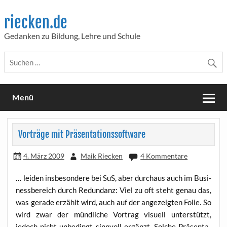
Skip
to
riecken.de
content
Gedanken zu Bildung, Lehre und Schule
Menü
Vorträge mit Präsentationssoftware
4. März 2009
Maik Riecken
4 Kommentare
… lei­den ins­be­son­de­re bei SuS, aber durch­aus auch im Busi­
ness­be­reich durch Red­un­danz: Viel zu oft steht genau das,
was gera­de erzählt wird, auch auf der ange­zeig­ten Folie. So
wird zwar der münd­li­che Vor­trag visu­ell unter­stützt,
jedoch nicht unbe­dingt sinn­voll ergänzt. Sol­che Prä­sen­ta­