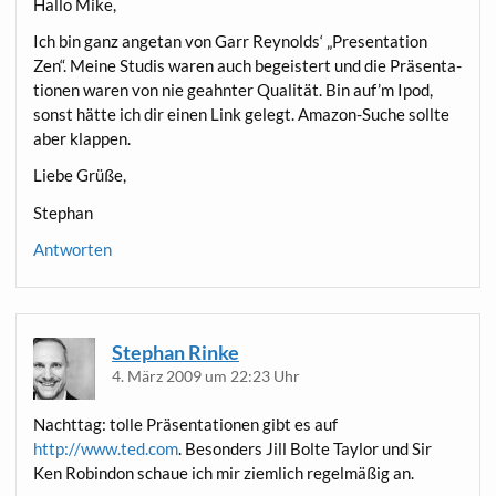
Hal­lo Mike,
Ich bin ganz ange­tan von Garr Rey­nolds‘ „Pre­sen­ta­ti­on
Zen“. Mei­ne Stu­dis waren auch begeis­tert und die Prä­sen­ta­
tio­nen waren von nie geahn­ter Qua­li­tät. Bin auf­’m Ipod,
sonst hät­te ich dir einen Link gelegt. Ama­zon-Suche soll­te
aber klappen.
Lie­be Grüße,
Ste­phan
Antworten
Stephan Rinke
4. März 2009 um 22:23 Uhr
Nacht­tag: tol­le Prä­sen­ta­tio­nen gibt es auf
http://www.ted.com
. Beson­ders Jill Bol­te Tay­lor und Sir
Ken Robin­don schaue ich mir ziem­lich regel­mä­ßig an.