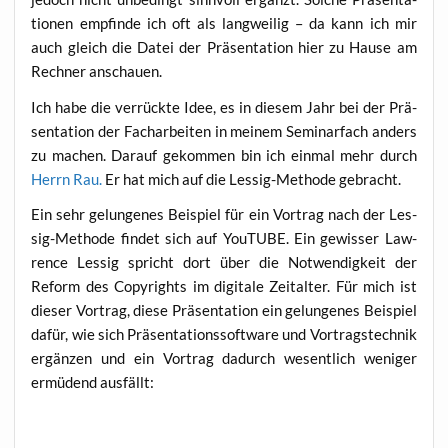
tio­nen emp­fin­de ich oft als lang­wei­lig – da kann ich mir
auch gleich die Datei der Prä­sen­ta­ti­on hier zu Hau­se am
Rech­ner anschauen.
Ich habe die ver­rück­te Idee, es in die­sem Jahr bei der Prä­
sen­ta­ti­on der Fach­ar­bei­ten in mei­nem Semi­nar­fach anders
zu machen. Dar­auf gekom­men bin ich ein­mal mehr durch
Herrn Rau.
Er hat mich auf die Les­sig-Metho­de gebracht.
Ein sehr gelun­ge­nes Bei­spiel für ein Vor­trag nach der Les­
sig-Metho­de fin­det sich auf You­TUBE. Ein gewis­ser Law­
rence Les­sig spricht dort über die Not­wen­dig­keit der
Reform des Copy­rights im digi­ta­le Zeit­al­ter. Für mich ist
die­ser Vor­trag, die­se Prä­sen­ta­ti­on ein gelun­ge­nes Bei­spiel
dafür, wie sich Prä­sen­ta­ti­ons­soft­ware und Vor­trags­tech­nik
ergän­zen und ein Vor­trag dadurch wesent­lich weni­ger
ermü­dend ausfällt: