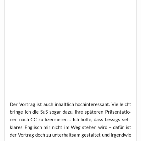
Der Vor­trag ist auch inhalt­lich hoch­in­ter­es­sant. Viel­leicht
brin­ge ich die SuS sogar dazu, ihre spä­te­ren Prä­sen­ta­tio­
nen nach
zu lizen­sie­ren… Ich hof­fe, dass Les­sigs sehr
CC
kla­res Eng­lisch mir nicht im Weg ste­hen wird – dafür ist
der Vor­trag doch zu unter­halt­sam gestal­tet und irgend­wie