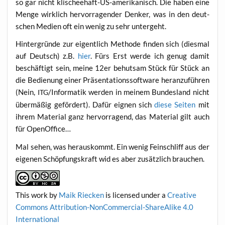
so gar nicht kli­schee­haft-US-ame­ri­ka­nisch. Die haben eine
Men­ge wirk­lich her­vor­ra­gen­der Den­ker, was in den deut­
schen Medi­en oft ein wenig zu sehr untergeht.
Hin­ter­grün­de zur eigent­lich Metho­de fin­den sich (dies­mal
auf Deutsch) z.B.
hier
. Fürs Erst wer­de ich genug damit
beschäf­tigt sein, mei­ne 12er behut­sam Stück für Stück an
die Bedie­nung einer Prä­sen­ta­ti­ons­soft­ware her­an­zu­füh­ren
(Nein,
/Informatik wer­den in mei­nem Bun­des­land nicht
ITG
über­mä­ßig geför­dert). Dafür eig­nen sich
die­se Sei­ten
mit
ihrem Mate­ri­al ganz her­vor­ra­gend, das Mate­ri­al gilt auch
für OpenOffice…
Mal sehen, was her­aus­kommt. Ein wenig Fein­schliff aus der
eige­nen Schöp­fungs­kraft wid es aber zusätz­lich brauchen.
This work
by
Maik Riecken
is licen­sed under a
Crea­ti­ve
Com­mons Attri­bu­ti­on-Non­Com­mer­cial-ShareA­li­ke 4.0
International