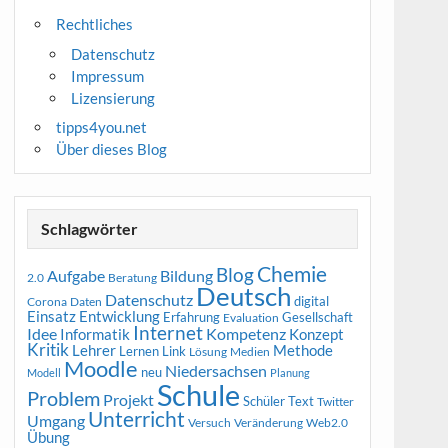
Rechtliches
Datenschutz
Impressum
Lizensierung
tipps4you.net
Über dieses Blog
Schlagwörter
Chemie
Blog
Aufgabe
Bildung
2.0
Beratung
Deutsch
Datenschutz
digital
Corona
Daten
Entwicklung
Einsatz
Erfahrung
Gesellschaft
Evaluation
Internet
Idee
Informatik
Kompetenz
Konzept
Kritik
Methode
Lehrer
Lernen
Link
Medien
Lösung
Moodle
Niedersachsen
neu
Modell
Planung
Schule
Problem
Projekt
Schüler
Text
Twitter
Unterricht
Umgang
Versuch
Web2.0
Veränderung
Übung