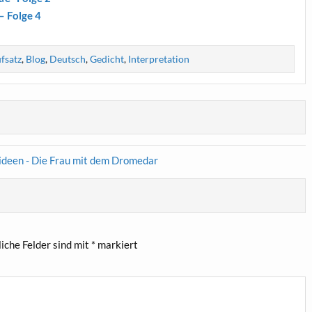
 Fol­ge 4
fsatz
,
Blog
,
Deutsch
,
Gedicht
,
Interpretation
ideen - Die Frau mit dem Dromedar
liche Felder sind mit
*
markiert