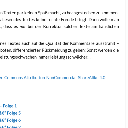
en Tex­ten gar kei­nen Spaß macht, zu hoch­ge­sto­chen zu kom­men­
s Lesen des Tex­tes kei­ne rech­te Freu­de bringt. Dann wol­le man
t, dass es
mir
bei der Kor­rek­tur sol­cher Tex­te am häus­li­chen
ines Tex­tes auch auf die Qua­li­tät der Kom­men­ta­re aus­strahlt –
bo­ten, dif­fe­ren­zier­ter Rück­mel­dung zu geben: Sonst wer­den die
ie Leis­tungs­schwa­chen immer leistungsschwächer…
­ve Com­mons Attri­bu­ti­on-Non­Com­mer­cial-ShareA­li­ke 4.0
 Fol­ge 1
â€“ Fol­ge 5
â€“ Fol­ge 6
â€“ Fol­ge 2