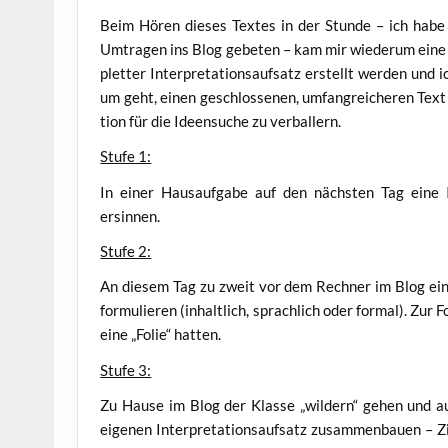
Beim Hören die­ses Tex­tes in der Stun­de – ich habe 
Umtra­gen ins Blog gebe­ten – kam mir wie­der­um eine 
plet­ter Inter­pre­ta­ti­ons­auf­satz erstellt wer­den und
um geht, einen geschlos­se­nen, umfang­rei­che­ren Text 
ti­on für die Ideen­su­che zu verballern.
Stu­fe 1:
In einer Haus­auf­ga­be auf den nächs­ten Tag eine Int
ersinnen.
Stu­fe 2:
An die­sem Tag zu zweit vor dem Rech­ner im Blog ein
for­mu­lie­ren (inhalt­lich, sprach­lich oder for­mal). Zu
eine „Folie“ hatten.
Stu­fe 3:
Zu Hau­se im Blog der Klas­se „wil­dern“ gehen und 
eige­nen Inter­pre­ta­ti­ons­auf­satz zusam­men­bau­en – Zi