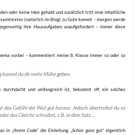
en oder kei­ne Idee gehabt und zusätz­lich tritt eine inhalt­li­che
s Gesamt­tex­tes (natür­lich im Blog) zu Gute kommt – mor­gen wer­de
gen­sei­tig ihre Haus­auf­ga­ben unauf­ge­for­dert – immer die­se
he­ma vor­bei – kom­men­tiert mei­ne 8. Klas­se immer so oder so
ng kannst du dir mehr Mühe geben.
 sie durch­dacht und umfang­reich ist, bekommt oft ein sol­ches
 das Gefühl der Wut gut her­aus. Jedoch über­treibst du es
der das Glei­che schreibst, z.B. in dem Satz …
as in „ihrem Code“ die Ein­lei­tung „
Schon ganz gut“
eigent­lich