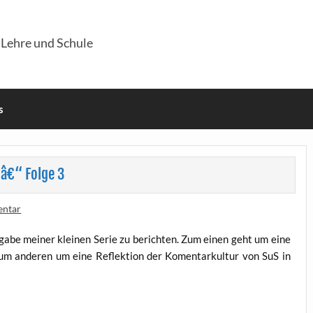
 Lehre und Schule
s
 â€“ Folge 3
entar
s­ga­be mei­ner klei­nen Serie zu berich­ten. Zum einen geht um eine
 zum ande­ren um eine Reflek­ti­on der Komen­tar­kul­tur von SuS in