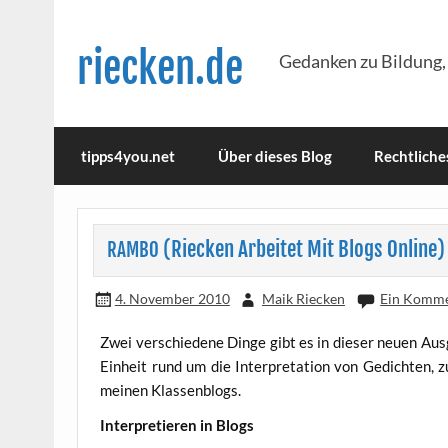
Skip
to
content
riecken.de
Gedanken zu Bildung,
tipps4you.net
Über dieses Blog
Rechtliche
(Riecken Arbeitet Mit Blogs Online)
RAMBO
4. November 2010
Maik Riecken
Ein Komm
Zwei ver­schie­de­ne Din­ge gibt es in die­ser neu­en Au
Ein­heit rund um die Inter­pre­ta­ti­on von Gedich­ten,
mei­nen Klassenblogs.
Inter­pre­tie­ren in Blogs