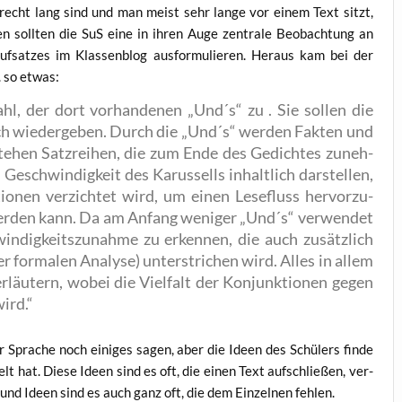
sie recht lang sind und man meist sehr lan­ge vor einem Text sitzt,
en soll­ten die SuS eine in ihren Auge zen­tra­le Beob­ach­tung an
uf­sat­zes im Klas­sen­blog aus­for­mu­lie­ren. Her­aus kam bei der
B. so etwas:
l, der dort vor­han­de­nen „Und´s“ zu . Sie sol­len die
ch wie­der­ge­ben. Durch die „Und´s“ wer­den Fak­ten und
­ste­hen Satz­rei­hen, die zum Ende des Gedich­tes zuneh­
eschwin­dig­keit des Karus­sells inhalt­lich dar­stel­len,
o­nen ver­zich­tet wird, um einen Lese­fluss her­vor­zu­
 wer­den kann. Da am Anfang weni­ger „Und´s“ ver­wen­det
­dig­keits­zu­nah­me zu erken­nen, die auch zusätz­lich
for­ma­len Ana­ly­se) unter­stri­chen wird. Alles in allem
rläu­tern, wobei die Viel­falt der Kon­junk­tio­nen gegen
wird.“
ur Spra­che noch eini­ges sagen, aber die Ideen des Schü­lers fin­de
elt hat. Die­se Ideen sind es oft, die einen Text auf­schlie­ßen, ver­
und Ideen sind es auch ganz oft, die dem Ein­zel­nen fehlen.