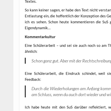
Textes.
So kann kei­ner sagen, er habe den Text nicht ver­stan­d
Ent­las­tung ein, die hof­fent­lich der Kon­zep­ti­on de
ich es sehen. Schon heu­te kom­men­tie­ren die SuS ge
Eigendynamik…
Kom­men­tar­kul­tur
Eine Schü­ler­ar­beit – und sei sie auch noch so am T
ähnlich:
Schon ganz gut. Aber mit der Recht­schrei­bu
Eine Schü­ler­ar­beit, die Ein­druck schin­det, weil
Feedback:
Durch die Wie­der­ho­lun­gen am Anfang kommt
am Schluss, wenn du auch dort wie­der und wie­
Ich habe heu­te mit den SuS dar­über reflek­tiert, w