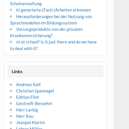
Schulverwaltung
generierte (Fach-)Arbeiten erkennen
KI
Herausforderungen bei der Nutzung von
Sprachmodellen im Bildungssystem
Vorsorgeprodukte von der privaten
Krankenversicherung?
at school? Is it just there and do we have
AI
to deal with it?
Links
Andreas Kalt
Christian Spannagel
Edition Flint
Gestreift-Beruehrt
Herr Larbig
Herr Rau
Jeanpol Martin
Lehrer Müller