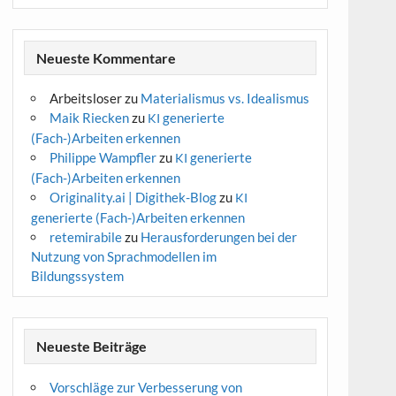
Neueste Kommentare
Arbeitsloser
zu
Materialismus vs. Idealismus
Maik Riecken
zu
generierte
KI
(Fach-)Arbeiten erkennen
Philippe Wampfler
zu
generierte
KI
(Fach-)Arbeiten erkennen
Originality.ai | Digithek-Blog
zu
KI
generierte (Fach-)Arbeiten erkennen
retemirabile
zu
Herausforderungen bei der
Nutzung von Sprachmodellen im
Bildungssystem
Neueste Beiträge
Vorschläge zur Verbesserung von