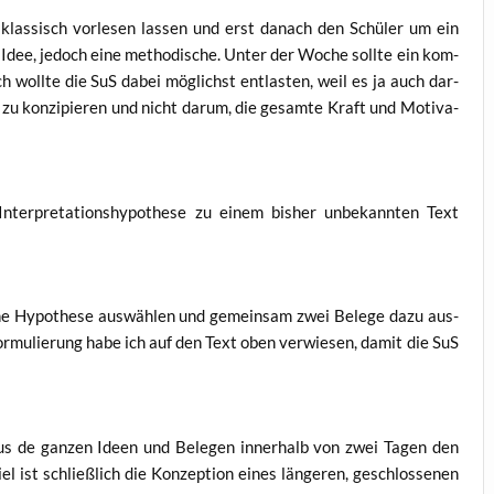
klas­sisch vor­le­sen las­sen und erst danach den Schü­ler um ein
Idee, jedoch eine metho­di­sche. Unter der Woche soll­te ein kom­
 ich woll­te die SuS dabei mög­lichst ent­las­ten, weil es ja auch dar­
zu kon­zi­pie­ren und nicht dar­um, die gesam­te Kraft und Moti­va­
er­pre­ta­ti­ons­hy­po­the­se zu einem bis­her unbe­kann­ten Text
e Hypo­the­se aus­wäh­len und gemein­sam zwei Bele­ge dazu aus­
r For­mu­lie­rung habe ich auf den Text oben ver­wie­sen, damit die SuS
aus de gan­zen Ideen und Bele­gen inner­halb von zwei Tagen den
el ist schließ­lich die Kon­zep­ti­on eines län­ge­ren, geschlos­se­nen