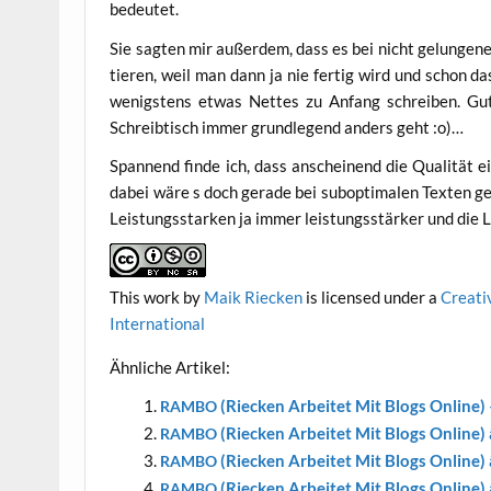
bedeutet.
Sie sag­ten mir außer­dem, dass es bei nicht gelun­ge­n
tie­ren, weil man dann ja nie fer­tig wird und schon da
wenigs­tens etwas Net­tes zu Anfang schrei­ben. Gu
Schreib­tisch immer grund­le­gend anders geht :o)…
Span­nend fin­de ich, dass anschei­nend die Qua­li­tät e
dabei wäre s doch gera­de bei sub­op­ti­ma­len Tex­ten ge
Leis­tungs­star­ken ja immer leis­tungs­stär­ker und d
This work
by
Maik Riecken
is licen­sed under a
Crea­ti
International
Ähn­li­che Artikel:
(Riecken Arbei­tet Mit Blogs Online) –
RAMBO
(Riecken Arbei­tet Mit Blogs Online) 
RAMBO
(Riecken Arbei­tet Mit Blogs Online) 
RAMBO
(Riecken Arbei­tet Mit Blogs Online) 
RAMBO