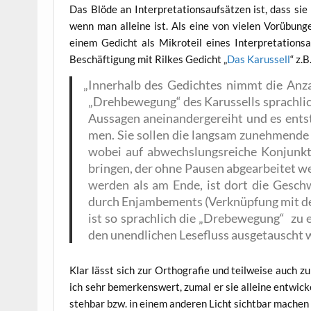
Das Blö­de an Inter­pre­ta­ti­ons­auf­sät­zen ist, dass 
wenn man allei­ne ist. Als eine von vie­len Vor­übun­g
einem Gedicht als Mikro­teil eines Inter­pre­ta­ti­ons­a
Beschäf­ti­gung mit Ril­kes Gedicht „
Das Karus­sell
“ z.
„
Inner­halb des Gedich­tes nimmt die Anzah
„Dreh­be­we­gung“ des Karus­sells sprach­li
Aus­sa­gen anein­an­der­ge­reiht und es ent
men. Sie sol­len die lang­sam zuneh­men­de G
wobei auf abwechs­lungs­rei­che Kon­junk­ti
brin­gen, der ohne Pau­sen abge­ar­bei­tet
wer­den als am Ende, ist dort die Geschwin
durch Enjam­be­ments (Ver­knüp­fung mit der 
ist so sprach­lich die „Dre­be­we­gung“ zu e
den unend­li­chen Lese­fluss aus­ge­tauscht 
Klar lässt sich zur Ortho­gra­fie und teil­wei­se auch z
ich sehr bemer­kens­wert, zumal er sie allei­ne ent­wi­ck
steh­bar bzw. in einem ande­ren Licht sicht­bar machen 