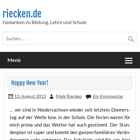
Skip
to
riecken.de
content
Gedanken zu Bildung, Lehre und Schule
Menü
Happy New Year!
13. August 2013
Maik Riecken
Ein Kommentar
… wir sind in Nie­der­sach­sen wie­der seit letz­tem Don­ners­
tag auf der Wel­le bzw. in der Schu­le. Die Feri­en waren für
mich pri­ma und das Wet­ter hat auch gestimmt. Der Stun­
den­plan ist super und kommt den gan­zen fami­liä­ren Ver­än­
de­run­gen sehr ent­ge­gen. Das Schul­jahr wird für uns hier