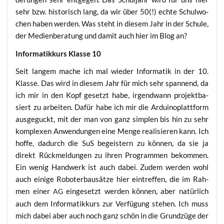
sehr bzw. his­to­risch lang, da wir über 50(!) ech­te Schul­wo­
chen haben wer­den. Was steht in die­sem Jahr in der Schu­le,
der Medi­en­be­ra­tung und damit auch hier im Blog an?
Infor­ma­tik­kurs Klas­se 10
Seit lan­gem mache ich mal wie­der Infor­ma­tik in der 10.
Klas­se. Das wird in die­sem Jahr für mich sehr span­nend, da
ich mir in den Kopf gesetzt habe, irgend­wann pro­jekt­ba­
siert zu arbei­ten. Dafür habe ich mir die Ardui­no­platt­form
aus­ge­guckt, mit der man von ganz simp­len bis hin zu sehr
kom­ple­xen Anwen­dun­gen eine Men­ge rea­li­sie­ren kann. Ich
hof­fe, dadurch die SuS begeis­tern zu kön­nen, da sie ja
direkt Rück­mel­dun­gen zu ihren Pro­gram­men bekom­men.
Ein wenig Hand­werk ist auch dabei. Zudem wer­den wohl
auch eini­ge Robo­ter­bau­sät­ze hier ein­tref­fen, die im Rah­
men einer
ein­ge­setzt wer­den kön­nen, aber natür­lich
AG
auch dem Infor­ma­tik­kurs zur Ver­fü­gung ste­hen. Ich muss
mich dabei aber auch noch ganz schön in die Grund­zü­ge der