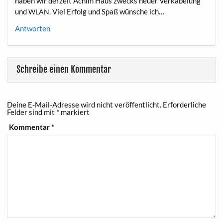
haben wir der­zeit Achim Haus zwecks neu­er Ver­ka­be­lung
und
. Viel Erfolg und Spaß wün­sche ich…
WLAN
Antworten
Schreibe einen Kommentar
Deine E-Mail-Adresse wird nicht veröffentlicht.
Erforderliche
Felder sind mit
*
markiert
Kommentar
*