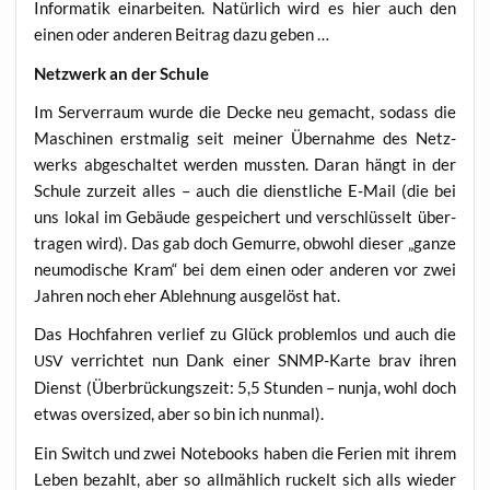
Infor­ma­tik ein­ar­bei­ten. Natür­lich wird es hier auch den
einen oder ande­ren Bei­trag dazu geben …
Netz­werk an der Schule
Im Ser­ver­raum wur­de die Decke neu gemacht, sodass die
Maschi­nen erst­ma­lig seit mei­ner Über­nah­me des Netz­
werks abge­schal­tet wer­den muss­ten. Dar­an hängt in der
Schu­le zur­zeit alles – auch die dienst­li­che E‑Mail (die bei
uns lokal im Gebäu­de gespei­chert und ver­schlüs­selt über­
tra­gen wird). Das gab doch Gemur­re, obwohl die­ser „gan­ze
neu­mo­di­sche Kram“ bei dem einen oder ande­ren vor zwei
Jah­ren noch eher Ableh­nung aus­ge­löst hat.
Das Hoch­fah­ren ver­lief zu Glück pro­blem­los und auch die
ver­rich­tet nun Dank einer SNMP-Kar­te brav ihren
USV
Dienst (Über­brü­ckungs­zeit: 5,5 Stun­den – nun­ja, wohl doch
etwas over­si­zed, aber so bin ich nunmal).
Ein Switch und zwei Note­books haben die Feri­en mit ihrem
Leben bezahlt, aber so all­mäh­lich ruckelt sich alls wie­der