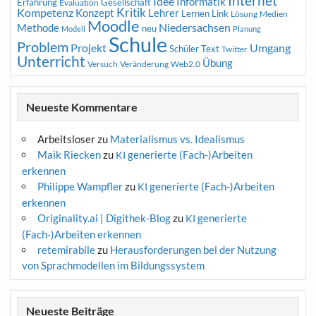
Internet
Idee
Informatik
Erfahrung
Gesellschaft
Evaluation
Kritik
Kompetenz
Konzept
Lehrer
Lernen
Link
Medien
Lösung
Moodle
Niedersachsen
Methode
neu
Modell
Planung
Schule
Problem
Projekt
Umgang
Schüler
Text
Twitter
Unterricht
Übung
Versuch
Web2.0
Veränderung
Neueste Kommentare
Arbeitsloser
zu
Materialismus vs. Idealismus
Maik Riecken
zu
generierte (Fach-)Arbeiten
KI
erkennen
Philippe Wampfler
zu
generierte (Fach-)Arbeiten
KI
erkennen
Originality.ai | Digithek-Blog
zu
generierte
KI
(Fach-)Arbeiten erkennen
retemirabile
zu
Herausforderungen bei der Nutzung
von Sprachmodellen im Bildungssystem
Neueste Beiträge