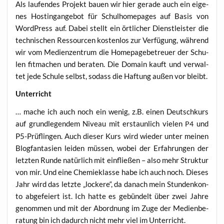
Als lau­fen­des Pro­jekt bau­en wir hier gera­de auch ein eige­
nes Hos­tin­g­an­ge­bot für Schul­home­pages auf Basis von
Word­Press auf. Dabei stellt ein ört­li­cher Dienst­leis­ter die
tech­ni­schen Res­sour­cen kos­ten­los zur Ver­fü­gung, wäh­rend
wir vom Medi­en­zen­trum die Home­page­be­treu­er der Schu­
len fit­ma­chen und bera­ten. Die Domain kauft und ver­wal­
tet jede Schu­le selbst, sodass die Haf­tung außen vor bleibt.
Unter­richt
… mache ich auch noch ein wenig, z.B. einen Deutsch­kurs
auf grund­le­gen­dem Niveau mit erstaun­lich vie­len
und
P4
P5-Prüf­lin­gen. Auch die­ser Kurs wird wie­der unter mei­nen
Blog­fan­ta­sien lei­den müs­sen, wobei der Erfah­run­gen der
letz­ten Run­de natür­lich mit ein­flie­ßen – also mehr Struk­tur
von mir. Und eine Che­mie­klas­se habe ich auch noch. Die­ses
Jahr wird das letz­te „locke­re“, da danach mein Stun­den­kon­
to abge­fei­ert ist. Ich hat­te es gebün­delt über zwei Jah­re
genom­men und mit der Abord­nung im Zuge der Medi­en­be­
ra­tung bin ich dadurch nicht mehr viel im Unterricht.