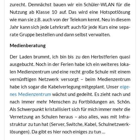
zurecht. Dem­nächst bau­en wir ein Schü­ler-WLAN für die
Nut­zung ab Klas­se 10 auf. Das wird eine Hot­spot­lö­sung
wie man sie z.B. auch von der Tele­kom kennt. Neu in die­sem
Jahr kann sich jede Lehr­kraft auch für jede Kurs eine sepa­
ra­te Grup­pe bestel­len und dann selbst verwalten.
Medi­en­be­ra­tung
Der Laden brummt, ich bin bis zu den Herbst­fe­ri­en qua­si
aus­ge­bucht. Noch in der Feri­en habe ich ein wei­te­res loka­
len Medi­en­zen­trum und eine recht gro­ße Schu­le mit einem
ver­nünf­ti­gen Netz­werk ver­sorgt – beim Medi­en­zen­trum
habe ich sogar die Kabel­ver­le­gung mit­ge­plant. Unser
eige­
nes Medi­en­zen­trum
wächst und gedeiht. Es zieht nach und
nach immer mehr Men­schen zu Fort­bil­dun­gen an. Schön.
Als Schwer­punkt kris­tal­li­siert sich für mich immer mehr die
Ver­net­zung an Schu­len her­aus – also alles, was mit Infra­
struk­tur zu tun hat (Ser­ver, Swit­che, Kabel, Schul­netz­werk­
lö­sun­gen). Da gibt es hier noch eini­ges zu tun …