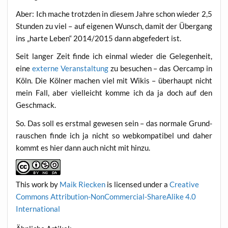
Aber: Ich mache trotz­den in die­sem Jah­re schon wie­der 2,5
Stun­den zu viel – auf eige­nen Wunsch, damit der Über­gang
ins „har­te Leben“ 2014/2015 dann abge­fe­dert ist.
Seit lan­ger Zeit fin­de ich ein­mal wie­der die Gele­gen­heit,
eine
exter­ne Ver­an­stal­tung
zu besu­chen – das Oer­camp in
Köln. Die Köl­ner machen viel mit Wikis – über­haupt nicht
mein Fall, aber viel­leicht kom­me ich da ja doch auf den
Geschmack.
So. Das soll es erst­mal gewe­sen sein – das nor­ma­le Grund­
rau­schen fin­de ich ja nicht so web­kom­pa­ti­bel und daher
kommt es hier dann auch nicht mit hinzu.
This work
by
Maik Riecken
is licen­sed under a
Crea­ti­ve
Com­mons Attri­bu­ti­on-Non­Com­mer­cial-ShareA­li­ke 4.0
International