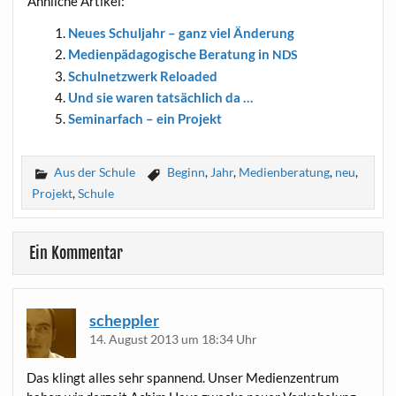
Ähn­li­che Artikel:
Neu­es Schul­jahr – ganz viel Änderung
Medi­en­päd­ago­gi­sche Bera­tung in
NDS
Schul­netz­werk Reloaded
Und sie waren tat­säch­lich da …
Semi­nar­fach – ein Projekt
Aus der Schule
Beginn
,
Jahr
,
Medienberatung
,
neu
,
Projekt
,
Schule
Ein Kommentar
scheppler
14. August 2013 um 18:34 Uhr
Das klingt alles sehr span­nend. Unser Medi­en­zen­trum