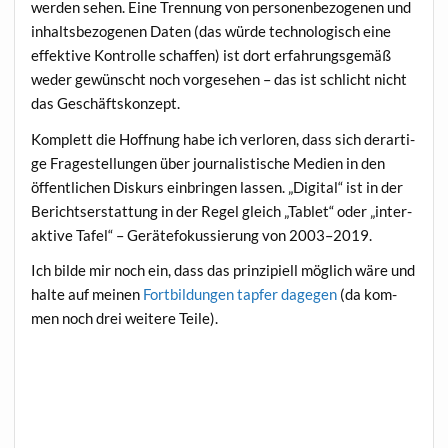
wer­den sehen. Eine Tren­nung von per­so­nen­be­zo­ge­nen und
inhalts­be­zo­ge­nen Daten (das wür­de tech­no­lo­gisch eine
effek­ti­ve Kon­trol­le schaf­fen) ist dort erfah­rungs­ge­mäß
weder gewünscht noch vor­ge­se­hen – das ist schlicht nicht
das Geschäftskonzept.
Kom­plett die Hoff­nung habe ich ver­lo­ren, dass sich der­ar­ti­
ge Fra­ge­stel­lun­gen über jour­na­lis­ti­sche Medi­en in den
öffent­li­chen Dis­kurs ein­brin­gen las­sen. „Digi­tal“ ist in der
Berichts­er­stat­tung in der Regel gleich „Tablet“ oder „inter­
ak­ti­ve Tafel“ – Gerä­te­fo­kus­sie­rung von 2003–2019.
Ich bil­de mir noch ein, dass das prin­zi­pi­ell mög­lich wäre und
hal­te auf mei­nen
Fort­bil­dun­gen tap­fer dage­gen
(da kom­
men noch drei wei­te­re Teile).