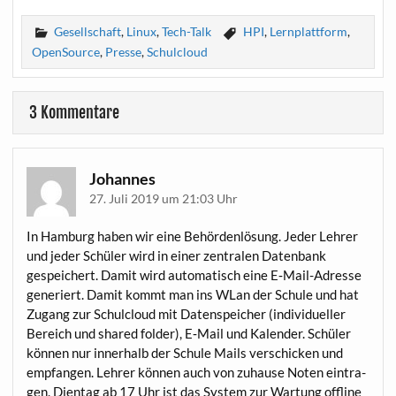
Gesellschaft
,
Linux
,
Tech-Talk
HPI
,
Lernplattform
,
OpenSource
,
Presse
,
Schulcloud
3 Kommentare
Johannes
27. Juli 2019 um 21:03 Uhr
In Ham­burg haben wir eine Behör­den­lö­sung. Jeder Leh­rer
und jeder Schü­ler wird in einer zen­tra­len Daten­bank
gespei­chert. Damit wird auto­ma­tisch eine E‑Mail-Adres­se
gene­riert. Damit kommt man ins WLan der Schu­le und hat
Zugang zur Schul­cloud mit Daten­spei­cher (indi­vi­du­el­ler
Bereich und shared fol­der), E‑Mail und Kalen­der. Schü­ler
kön­nen nur inner­halb der Schu­le Mails ver­schi­cken und
emp­fan­gen. Leh­rer kön­nen auch von zuhau­se Noten ein­tra­
gen. Dien­tag ab 17 Uhr ist das Sys­tem zur War­tung off­line