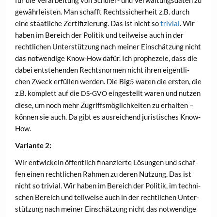
gewähr­leis­ten. Man schafft Rechts­si­cher­heit z.B. durch
eine staat­li­che Zer­ti­fi­zie­rung. Das ist nicht so
tri­vi­al
. Wir
haben im Bereich der Poli­tik und teil­wei­se auch in der
recht­li­chen Unter­stüt­zung nach mei­ner Ein­schät­zung nicht
das not­wen­di­ge Know-How dafür. Ich pro­phe­zeie, dass die
dabei ent­ste­hen­den Rechts­nor­men nicht ihren eigent­li­
chen Zweck erfül­len wer­den. Die Big5 waren die ers­ten, die
z.B. kom­plett auf die
ein­ge­stellt waren und nut­zen
DS-GVO
die­se, um noch mehr Zugriffs­mög­lich­kei­ten zu erhal­ten –
kön­nen sie auch. Da gibt es aus­rei­chend juris­ti­sches Know-
How.
Vari­an­te 2:
Wir ent­wi­ckeln öffent­lich finan­zier­te Lösun­gen und schaf­
fen einen recht­li­chen Rah­men zu deren Nut­zung. Das ist
nicht so tri­vi­al. Wir haben im Bereich der Poli­tik, im tech­ni­
schen Bereich und teil­wei­se auch in der recht­li­chen Unter­
stüt­zung nach mei­ner Ein­schät­zung nicht das not­wen­di­ge