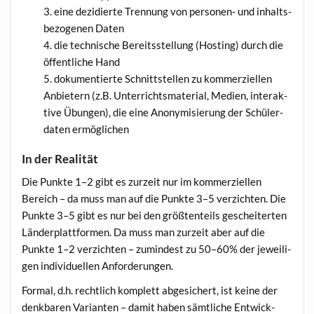
eine dezi­dier­te Tren­nung von per­so­nen- und inhalts­
be­zo­ge­nen Daten
die tech­ni­sche Bereit­sstel­lung (Hos­ting) durch die
öffent­li­che Hand
doku­men­tier­te Schnitt­stel­len zu kom­mer­zi­el­len
Anbie­tern (z.B. Unter­richts­ma­te­ri­al, Medi­en, inter­ak­
ti­ve Übun­gen), die eine Anony­mi­sie­rung der Schü­ler­
da­ten ermöglichen
In der Realität
Die Punk­te 1–2 gibt es zur­zeit nur im kom­mer­zi­el­len
Bereich – da muss man auf die Punk­te 3–5 ver­zich­ten. Die
Punk­te 3–5 gibt es nur bei den größ­ten­teils geschei­ter­ten
Län­der­platt­for­men. Da muss man zur­zeit aber auf die
Punk­te 1–2 ver­zich­ten – zumin­dest zu 50–60% der jewei­li­
gen indi­vi­du­el­len Anforderungen.
For­mal, d.h. recht­lich kom­plett abge­si­chert, ist kei­ne der
denk­ba­ren Vari­an­ten – damit haben sämt­li­che Ent­wick­