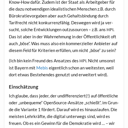
Know-How dafür. Zudem ist der Staat als Arbeit­ge­ber für
die dazu not­wen­di­gen idea­lis­ti­schen Men­schen z.B. durch
Büro­kra­tie­vor­ga­ben aber auch Gehalts­bin­dung durch
Tarif­recht nicht kon­kur­renz­fä­hig. Des­we­gen wird ja ver­
sucht, sol­che Ent­wick­lun­gen out­zu­s­our­cen – z.B. ans
.
HPI
Das ist aber in der Wahr­neh­mung in der Öffent­lich­keit oft
auch „böse“. Was muss also ein kom­mer­zi­el­ler Anbie­ter auf
die­sem Feld für Kri­te­ri­en erfül­len, um nicht „böse“ zu sein?
(Ich bin kein Freund des Ansat­zes des
. Nicht umsonst
HPI
ist Bay­ern mit
Mebis
eigent­lich schon an wei­tes­ten, weil
dort etwas Bestehen­des genutzt und erwei­tert wird).
Einschätzung
Ich glau­be, dass jeder, der undif­fe­ren­ziert(!) auf öffent­li­che
oder „unbe­que­me“ Open­So­ur­ce-Ansät­ze „schießt“, im Grun­
de die Vari­an­te 1 för­dert. Dar­auf wird es hin­aus­lau­fen. Die
meis­ten Lehr­kräf­te, die digi­tal unter­wegs sind, wird es
freu­en. Ob es ein Gewinn für die Demo­kra­tie wird … – wir