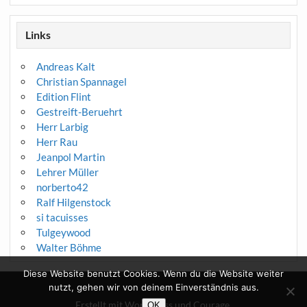
Links
Andreas Kalt
Christian Spannagel
Edition Flint
Gestreift-Beruehrt
Herr Larbig
Herr Rau
Jeanpol Martin
Lehrer Müller
norberto42
Ralf Hilgenstock
si tacuisses
Tulgeywood
Walter Böhme
Diese Website benutzt Cookies. Wenn du die Website weiter
nutzt, gehen wir von deinem Einverständnis aus.
Erstellt mit
WordPress
und
Courage
.
OK