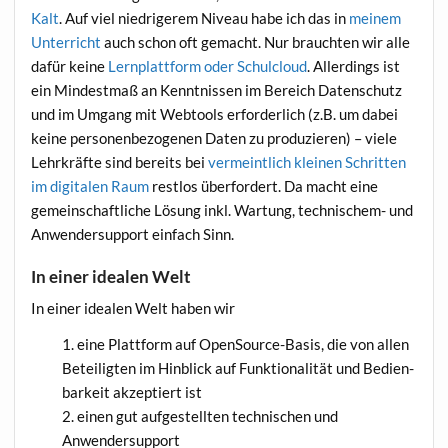
Kalt
. Auf viel nied­ri­ge­rem Niveau habe ich das in
mei­nem
Unter­richt
auch schon oft gemacht. Nur brauch­ten wir alle
dafür kei­ne
Lern­platt­form oder Schul­cloud
. Aller­dings ist
ein Min­dest­maß an Kennt­nis­sen im Bereich Daten­schutz
und im Umgang mit Web­tools erfor­der­lich (z.B. um dabei
kei­ne per­so­nen­be­zo­ge­nen Daten zu pro­du­zie­ren) – vie­le
Lehr­kräf­te sind bereits bei
ver­meint­lich klei­nen Schrit­ten
im digi­ta­len Raum
rest­los über­for­dert. Da macht eine
gemein­schaft­li­che Lösung inkl. War­tung, tech­ni­schem- und
Anwen­der­sup­port ein­fach Sinn.
In einer idealen Welt
In einer idea­len Welt haben wir
eine Platt­form auf Open­So­ur­ce-Basis, die von allen
Betei­lig­ten im Hin­blick auf Funk­tio­na­li­tät und Bedien­
bar­keit akzep­tiert ist
einen gut auf­ge­stell­ten tech­ni­schen und
Anwendersupport