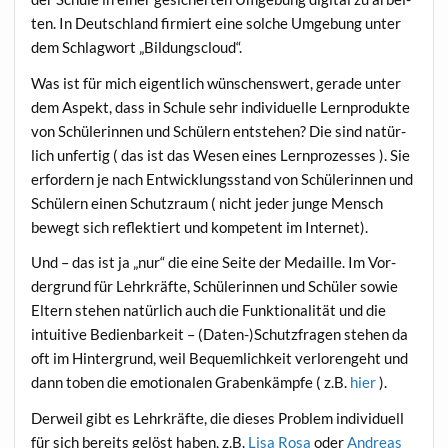
ten. In Deutsch­land fir­miert eine sol­che Umge­bung unter
dem Schlag­wort „Bil­dungs­cloud“.
Was ist für mich eigent­lich wün­schens­wert, gera­de unter
dem Aspekt, dass in Schu­le sehr indi­vi­du­el­le Lern­pro­duk­te
von Schü­le­rin­nen und Schü­lern ent­ste­hen? Die sind natür­
lich unfer­tig ( das ist das Wesen eines Lern­pro­zes­ses ). Sie
erfor­dern je nach Ent­wick­lungs­stand von Schü­le­rin­nen und
Schü­lern einen Schutz­raum ( nicht jeder jun­ge Mensch
bewegt sich reflek­tiert und kom­pe­tent im Internet).
Und – das ist ja „nur“ die eine Sei­te der Medail­le. Im Vor­
der­grund für Lehr­kräf­te, Schü­le­rin­nen und Schü­ler sowie
Eltern ste­hen natür­lich auch die Funk­tio­na­li­tät und die
intui­ti­ve Bedien­bar­keit – (Daten-)Schutzfragen ste­hen da
oft im Hin­ter­grund, weil Bequem­lich­keit ver­lo­ren­geht und
dann toben die emo­tio­na­len Gra­ben­kämp­fe ( z.B.
hier
).
Der­weil gibt es Lehr­kräf­te, die die­ses Pro­blem indi­vi­du­ell
für sich bereits gelöst haben, z.B.
Lisa Rosa
oder
Andre­as