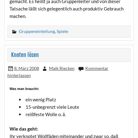
gemacht. Es heißt ja auch Grup­pen­lei­ter und von die­ser
Tat­sa­che läßt sich gele­gent­lich auch pro­duk­tiv Gebrauch
machen.
Gruppeneinteilung
,
Spiele
Knoten lösen
8. März 2008
Maik Riecken
Kommentar
hinterlassen
Was man braucht:
ein wenig Platz
15-unbe­grenzt vie­le Leute
reiß­fes­te Wol­le o. ä.
Wie das geht:
Ihr ver­kno­tet Woll­fä­den mit­ein­an­der und zwar so, daß