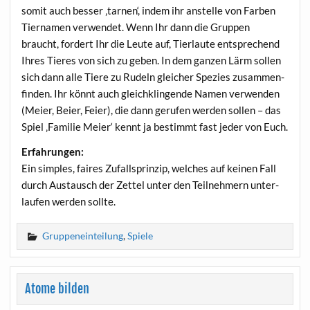
somit auch bes­ser ‚tar­nen‘, indem ihr anstel­le von Far­ben
Tier­na­men ver­wen­det. Wenn Ihr dann die Grup­pen
braucht, for­dert Ihr die Leu­te auf, Tier­lau­te ent­spre­chend
Ihres Tie­res von sich zu geben. In dem gan­zen Lärm sol­len
sich dann alle Tie­re zu Rudeln glei­cher Spe­zi­es zusam­men­
fin­den. Ihr könnt auch gleich­klin­gen­de Namen ver­wen­den
(Mei­er, Bei­er, Fei­er), die dann geru­fen wer­den sol­len – das
Spiel ‚Fami­lie Mei­er‘ kennt ja bestimmt fast jeder von Euch.
Erfah­run­gen:
Ein simp­les, fai­res Zufalls­prin­zip, wel­ches auf kei­nen Fall
durch Aus­tausch der Zet­tel unter den Teil­neh­mern unter­
lau­fen wer­den sollte.
Gruppeneinteilung
,
Spiele
Atome bilden