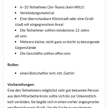
6–10 Teil­neh­mer/2er-Teams (kein Witz!)
Ver­klei­dungs­ma­te­ri­al
Eine über­schau­ba­re Klein­stadt oder eine Groß­
stadt mit ein­ge­grenz­tem Areal
Die Teil­neh­mer soll­ten min­des­tens 12 Jah­re
alt sein
Meh­re­re klei­ne, nicht ganz so leicht zu besor­gen­de
Gegenstände
Die Geschäf­te soll­ten offen sein
Rol­len:
einen Bot­schaf­ter evtl. mit ‚Gat­tin‘
Vor­be­rei­tun­gen:
Eine den Teil­neh­mern mög­lichst sehr gut bekann­te Per­son
aus dem Mit­ar­bei­ter­kreis soll­te sich bis zur Unkennt­lich­
keit ver­lei­den. Sie begibt sich in einen vor­her ange­spro­che­
nen Bereich eurer Stadt. Um die Sache zu erschwe­ren,