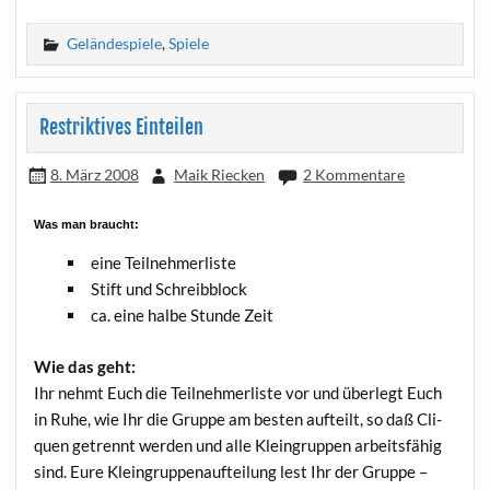
Geländespiele
,
Spiele
Restriktives Einteilen
8. März 2008
Maik Riecken
2 Kommentare
Was man braucht:
eine Teil­neh­mer­lis­te
Stift und Schreibblock
ca. eine hal­be Stun­de Zeit
Wie das geht:
Ihr nehmt Euch die Teil­neh­mer­lis­te vor und über­legt Euch
in Ruhe, wie Ihr die Grup­pe am bes­ten auf­teilt, so daß Cli­
quen getrennt wer­den und alle Klein­grup­pen arbeits­fä­hig
sind. Eure Klein­grup­pen­auf­tei­lung lest Ihr der Grup­pe –