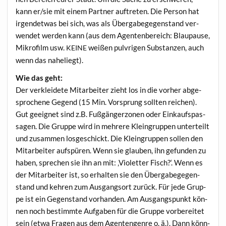
kann er/sie mit einem Part­ner auf­tre­ten. Die Per­son hat
irgend­et­was bei sich, was als Über­ga­be­ge­gen­stand ver­
wen­det wer­den kann (aus dem Agen­ten­be­reich: Blau­pau­se,
Mikro­film usw.
wei­ßen pulv­ri­gen Sub­stan­zen, auch
KEINE
wenn das naheliegt).
Wie das geht:
Der ver­klei­de­te Mit­ar­bei­ter zieht los in die vor­her abge­
spro­che­ne Gegend (15 Min. Vor­sprung soll­ten rei­chen).
Gut geeig­net sind z.B. Fuß­gän­ger­zo­nen oder Ein­kaufs­pas­
sa­gen. Die Grup­pe wird in meh­re­re Klein­grup­pen unter­teilt
und zusam­men los­ge­schickt. Die Klein­grup­pen sol­len den
Mit­ar­bei­ter auf­spü­ren. Wenn sie glau­ben, ihn gefun­den zu
haben, spre­chen sie ihn an mit: ‚Vio­let­ter Fisch?‘. Wenn es
der Mit­ar­bei­ter ist, so erhal­ten sie den Über­ga­be­ge­gen­
stand und keh­ren zum Aus­gangs­ort zurück. Für jede Grup­
pe ist ein Gegen­stand vor­han­den. Am Aus­gangs­punkt kön­
nen noch bestimm­te Auf­ga­ben für die Grup­pe vor­be­rei­tet
sein (etwa Fra­gen aus dem Agen­ten­gen­re o. ä.). Dann könn­