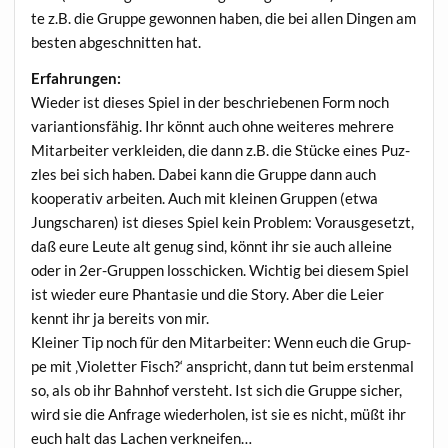
te z.B. die Grup­pe gewon­nen haben, die bei allen Din­gen am
bes­ten abge­schnit­ten hat.
Erfah­run­gen:
Wie­der ist die­ses Spiel in der beschrie­be­nen Form noch
vari­an­ti­ons­fä­hig. Ihr könnt auch ohne wei­te­res meh­re­re
Mit­ar­bei­ter ver­klei­den, die dann z.B. die Stü­cke eines Puz­
zles bei sich haben. Dabei kann die Grup­pe dann auch
koope­ra­tiv arbei­ten. Auch mit klei­nen Grup­pen (etwa
Jung­scha­ren) ist die­ses Spiel kein Pro­blem: Vor­aus­ge­setzt,
daß eure Leu­te alt genug sind, könnt ihr sie auch allei­ne
oder in 2er-Grup­pen los­schi­cken. Wich­tig bei die­sem Spiel
ist wie­der eure Phan­ta­sie und die Sto­ry. Aber die Lei­er
kennt ihr ja bereits von mir.
Klei­ner Tip noch für den Mit­ar­bei­ter: Wenn euch die Grup­
pe mit ‚Vio­let­ter Fisch?‘ anspricht, dann tut beim ersten­mal
so, als ob ihr Bahn­hof ver­steht. Ist sich die Grup­pe sicher,
wird sie die Anfra­ge wie­der­ho­len, ist sie es nicht, müßt ihr
euch halt das Lachen verkneifen…