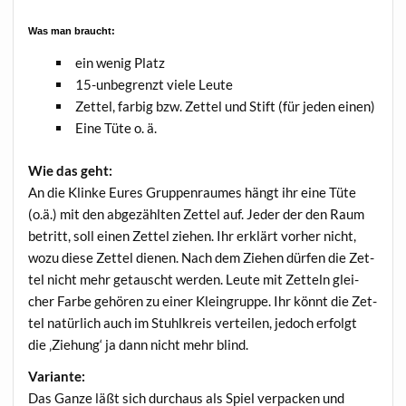
Was man braucht:
ein wenig Platz
15-unbe­grenzt vie­le Leute
Zet­tel, far­big bzw. Zet­tel und Stift (für jeden einen)
Eine Tüte o. ä.
Wie das geht:
An die Klin­ke Eures Grup­pen­rau­mes hängt ihr eine Tüte
(o.ä.) mit den abge­zähl­ten Zet­tel auf. Jeder der den Raum
betritt, soll einen Zet­tel zie­hen. Ihr erklärt vor­her nicht,
wozu die­se Zet­tel die­nen. Nach dem Zie­hen dür­fen die Zet­
tel nicht mehr getauscht wer­den. Leu­te mit Zet­teln glei­
cher Far­be gehö­ren zu einer Klein­grup­pe. Ihr könnt die Zet­
tel natür­lich auch im Stuhl­kreis ver­tei­len, jedoch erfolgt
die ‚Zie­hung‘ ja dann nicht mehr blind.
Vari­an­te:
Das Gan­ze läßt sich durch­aus als Spiel ver­pa­cken und