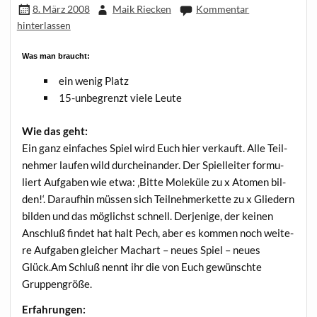
8. März 2008
Maik Riecken
Kommentar
hinterlassen
Was man braucht:
ein wenig Platz
15-unbe­grenzt vie­le Leute
Wie das geht:
Ein ganz ein­fa­ches Spiel wird Euch hier ver­kauft. Alle Teil­
neh­mer lau­fen wild durch­ein­an­der. Der Spiel­lei­ter for­mu­
liert Auf­ga­ben wie etwa: ‚Bit­te Mole­kü­le zu x Ato­men bil­
den!‘. Dar­auf­hin müs­sen sich Teil­neh­mer­ket­te zu x Glie­dern
bil­den und das mög­lichst schnell. Der­je­ni­ge, der kei­nen
Anschluß fin­det hat halt Pech, aber es kom­men noch wei­te­
re Auf­ga­ben glei­cher Mach­art – neu­es Spiel – neu­es
Glück.Am Schluß nennt ihr die von Euch gewünsch­te
Gruppengröße.
Erfah­run­gen: