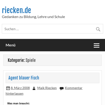
Skip
to
riecken.de
content
Gedanken zu Bildung, Lehre und Schule
Menü
Kategorie:
Spiele
Agent blauer Fisch
8. März 2008
Maik Riecken
Kommentar
hinterlassen
Was man braucht: