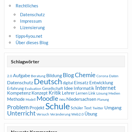
Rechtliches
Datenschutz
Impressum
Lizensierung
tipps4you.net
Über dieses Blog
Schlagwörter
Chemie
Blog
Aufgabe
Bildung
2.0
Beratung
Corona
Daten
Deutsch
Datenschutz
Entwicklung
Einsatz
digital
Internet
Idee
Informatik
Erfahrung
Gesellschaft
Evaluation
Kritik
Kompetenz
Konzept
Lehrer
Lernen
Link
Medien
Lösung
Moodle
Niedersachsen
Methode
neu
Modell
Planung
Schule
Problem
Projekt
Umgang
Schüler
Text
Twitter
Unterricht
Übung
Versuch
Web2.0
Veränderung
Neueste Kommentare