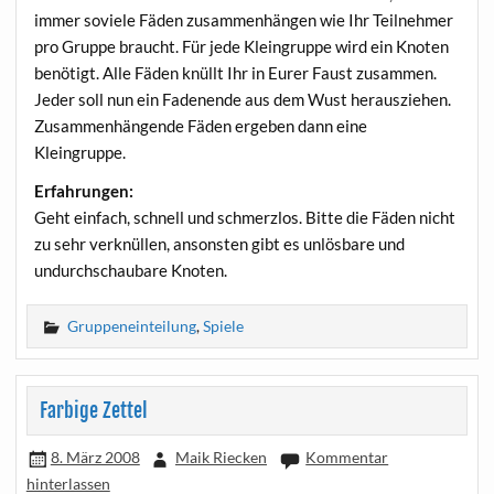
immer sovie­le Fäden zusam­men­hän­gen wie Ihr Teil­neh­mer
pro Grup­pe braucht. Für jede Klein­grup­pe wird ein Kno­ten
benö­tigt. Alle Fäden knüllt Ihr in Eurer Faust zusam­men.
Jeder soll nun ein Faden­en­de aus dem Wust her­aus­zie­hen.
Zusam­men­hän­gen­de Fäden erge­ben dann eine
Kleingruppe.
Erfah­run­gen:
Geht ein­fach, schnell und schmerz­los. Bit­te die Fäden nicht
zu sehr ver­knül­len, ansons­ten gibt es unlös­ba­re und
undurch­schau­ba­re Knoten.
Gruppeneinteilung
,
Spiele
Farbige Zettel
8. März 2008
Maik Riecken
Kommentar
hinterlassen