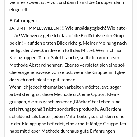
wenn es soweit ist – vor, und damit sind die Grup­pen dann
eingeteilt.
Erfah­run­gen:
,
!!! Wie unpäd­ago­gisch! Wie auto­
JA
UM
HIMMELSWILLEN
ri­tär! Wie wenig gehe ich da auf die Bedürf­nis­se der Grup­
pe ein! – auf den ers­ten Blick rich­tig. Mei­ner Mei­nung nach
hei­ligt der Zweck in die­sem Fall das Mit­tel. Wenn ich nur
Klein­grup­pen für ein Spiel brau­che, soll­te ich von die­ser
Metho­de Abstand neh­men. Eben­so ver­bie­tet sich eine sol­
che Vor­ge­hens­wei­se von selbst, wenn die Grup­pen­mit­glie­
der sich noch nicht so gut kennen.
Wenn ich jedoch the­ma­tisch arbei­ten möch­te, evt. sogar
arbeits­tei­lig, ist die­se Metho­de u.U. eine Opti­on. Klein­
grup­pen, die aus geschlos­se­nen ‚Blö­cken‘ bestehen, sind
erfah­rungs­ge­mäß nicht son­der­lich pro­duk­tiv. Außer­dem
schul­de ich als Lei­ter jedem Mit­ar­bei­ter, so sich denn einer
in der Klein­grup­pe befin­det, eine arbeits­fä­hi­ge Grup­pe. Ich
habe mit die­ser Metho­de durch­aus gute Erfah­run­gen