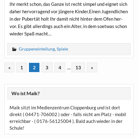
Ihr merkt schon, das Gan­ze ist recht sim­pel und eig­net sich
daher her­vor­ra­gend vor jün­ge­re Kinder.Einen Jugend­li­chen
in der Puber­tät holt Ihr damit nicht hin­ter dem Ofen her­
vor. Es gibt aller­dings auch ein Alter, in dem soet­was schon
wie­der Spaß macht…
Gruppeneinteilung
,
Spiele
«
1
2
3
4
…
13
»
Wo ist Maik?
Maik sitzt im Medienzentrum Cloppenburg und ist dort
direkt ( 04471-706002 ) oder - falls nicht am Platz - mobil
erreichbar - ( 0176-56125004 ). Bald auch wieder in der
Schule!