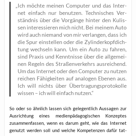
„
Ich möch­te mei­nen Com­pu­ter und das Inter­
net ein­fach nur benut­zen. Tech­ni­sches Ver­
ständ­nis über die Vor­gän­ge hin­ter den Kulis­
sen inter­es­sie­ren mich nicht. Bei mei­nem Auto
wird auch nie­mand von mir ver­lan­gen, dass ich
die Spur ein­stel­len oder die Zylin­der­kopf­dich­
tung wech­seln kann. Um ein Auto zu fah­ren,
sind Pra­xis und Kennt­nis­se über die all­ge­mei­
nen Regeln des Stra­ßen­ver­kehrs aus­rei­chend.
Um das Inter­net oder den Com­pu­ter zu nut­zen
rei­chen Fähig­kei­ten auf ana­lo­gen Ebe­nen aus.
Ich will nichts über Über­tra­gungs­pro­to­kol­le
wis­sen – ich will ein­fach nutzen.“
So oder so ähn­lich las­sen sich gele­gent­lich Aus­sa­gen zur
Aus­rich­tung eines medi­en­päd­ago­gi­schen Kon­zep­tes
zusam­men­fas­sen, wenn es dar­um geht, wie das Inter­net
genutzt wer­den soll und wel­che Kom­pe­ten­zen dafür tat­