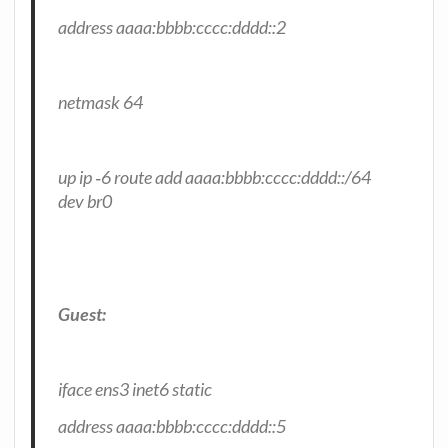
address aaaa:bbbb:cccc:dddd::2
net­mask 64
up ip ‑6 rou­te add aaaa:bbbb:cccc:dddd::/64
dev br0
Guest:
iface ens3 inet6 static
address aaaa:bbbb:cccc:dddd::5