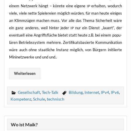
einem Netz­werk hängt – könn­te eine eige­ne
erhal­ten, wodurch
IP
vie­le, vie­le net­te Spie­le­rei­en mög­lich wür­den, für man heu­te eini­ges
an Klimm­zü­gen machen muss. Vor alle das The­ma Sicher­heit wäre
ein ganz ande­res, weil hin­ter jeder
nur ein Dienst „lau­ert“, der
IP
even­tu­ell eine Angriffs­flä­che bie­tet statt heu­te z.B. bei einem popu­
lä­ren Betriebs­sys­tem meh­re­re. Zer­ti­fi­kats­ba­sier­te Kom­mu­ni­ka­ti­on
wäre auch ohne staat­li­che Instanz mög­lich, von Bür­gern initi­ier­te
Mini­netz­wer­ke und und und..
Wei­ter­le­sen
Gesellschaft
,
Tech-Talk
Bildung
,
Internet
,
IPv4
,
IPv6
,
Kompetenz
,
Schule
,
technisch
Wo ist Maik?