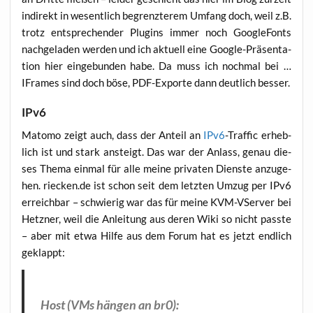
indi­rekt in wesent­lich begrenz­te­rem Umfang doch, weil z.B.
trotz ent­spre­chen­der Plug­ins immer noch Goo­gle­Fonts
nach­ge­la­den wer­den und ich aktu­ell eine Goog­le-Prä­sen­ta­
ti­on hier ein­ge­bun­den habe. Da muss ich noch­mal bei …
IFrames sind doch böse, PDF-Expor­te dann deut­lich besser.
IPv6
Mato­mo zeigt auch, dass der Anteil an
IPv6
-Traf­fic erheb­
lich ist und stark ansteigt. Das war der Anlass, genau die­
ses The­ma ein­mal für alle mei­ne pri­va­ten Diens­te anzu­ge­
hen. riecken.de ist schon seit dem letz­ten Umzug per IPv6
erreich­bar – schwie­rig war das für mei­ne KVM-VSer­ver bei
Hetz­ner, weil die Anlei­tung aus deren Wiki so nicht pass­te
– aber mit etwa Hil­fe aus dem Forum hat es jetzt end­lich
geklappt:
Host (VMs hän­gen an br0):