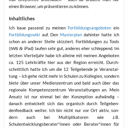
einen Brow­ser, um prä­sen­tie­ren zu können.
Inhaltliches
Ich baue pas­send zu mei­nen
Fort­bil­dungs­an­ge­bo­ten
ein
Fort­bil­dungs­wi­ki
auf. Den
Mas­ter­plan
dahin­ter hat­te ich
schon an ande­rer Stel­le skiz­ziert. Fort­bil­dun­gen zu Tools
(
&
iPad) lau­fen sehr gut, ande­res eher schlep­pend. Im
IWB
letz­ten Vier­tel­jahr habe ich allei­ne mit mei­nen Ange­bo­ten
ca. 125 Lehr­kräf­te hier aus der Regi­on erreicht. Durch­
schnitt­lich hat­te ich um die 12 Teil­ge­ben­de je Ver­an­stal­
tung – ich gehe nicht mehr in Schu­len zu Kol­le­gi­en, son­dern
bie­te über unser Medi­en­zen­trum und bald auch über das
regio­na­le Kom­pe­tenz­zen­trum Ver­an­stal­tun­gen an. Mein
Ansatz ist nur ein­mal bei der Kon­zep­ti­on auf­wän­dig –
danach ent­wi­ckelt sich das orga­nisch durch Teil­ge­ben­
denfeed­back wei­ter. Ich bin nicht nur vor Ort aktiv, son­
dern auch bei Mul­ti­pli­ka­to­ren wie z.B.
Schulentwicklungsberater*innen oder Berater*innen für