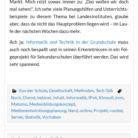
Markt. Mich reizt sowas immer zu: „Das wol­len wir doch
mal sehen!“. Ich sehe vie­le Pla­nungs­hil­fen und Unter­richts­
bei­spie­le zu die­sem The­ma bei Lan­des­in­sti­tu­ten, glau­be
aber, dass da nicht das Haupt­pro­blem lie­gen wird – im Lau­
fe der nächs­ten Wochen dazu mehr.
Ach ja:
Infor­ma­tik und Tech­nik in der Grund­schu­le
muss
auch noch bespaßt und in sei­nen Erkennt­nis­sen in ein Fol­
ge­pro­jekt für Sekun­dar­schu­len über­führt wer­den. Das wird
sehr spannend.
Aus der Schule
,
Gesellschaft
,
Methoden
,
Tech-Talk
Buch
,
Dienst
,
hetzner
,
Inhalt. Informatik
,
IPv6
,
Kimsufi
,
kvm
,
Matomo
,
Medienbildungskonzept
,
Medienentwicklungsplanung
,
Nerd
,
online
,
Projekt
,
routed
,
Server
,
Statistik
,
Vorhaben