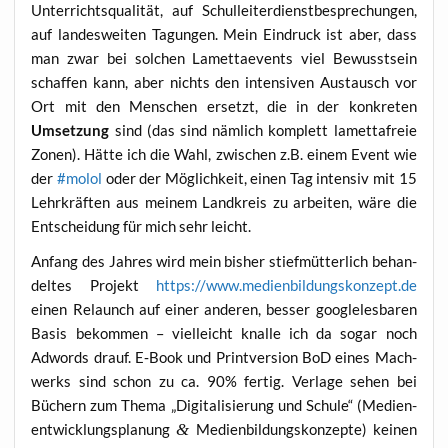
Unter­richts­qua­li­tät, auf Schul­lei­ter­dienst­be­spre­chun­gen,
auf lan­des­wei­ten Tagun­gen. Mein Ein­druck ist aber, dass
man zwar bei sol­chen Lamettae­vents viel Bewusst­sein
schaf­fen kann, aber nichts den inten­si­ven Aus­tausch vor
Ort mit den Men­schen ersetzt, die in der kon­kre­ten
Umset­zung
sind (das sind näm­lich kom­plett lamet­tafreie
Zonen). Hät­te ich die Wahl, zwi­schen z.B. einem Event wie
der
#molol
oder der Mög­lich­keit, einen Tag inten­siv mit 15
Lehr­kräf­ten aus mei­nem Land­kreis zu arbei­ten, wäre die
Ent­schei­dung für mich sehr leicht.
Anfang des Jah­res wird mein bis­her stief­müt­ter­lich behan­
del­tes Pro­jekt
https://www.medienbildungskonzept.de
einen Relaunch auf einer ande­ren, bes­ser goo­gle­les­ba­ren
Basis bekom­men – viel­leicht knal­le ich da sogar noch
Adwords drauf. E‑Book und Print­ver­si­on BoD eines Mach­
werks sind schon zu ca. 90% fer­tig. Ver­la­ge sehen bei
Büchern zum The­ma „Digi­ta­li­sie­rung und Schu­le“ (Medi­en­
ent­wick­lungs­pla­nung
&
Medi­en­bil­dungs­kon­zep­te) kei­nen