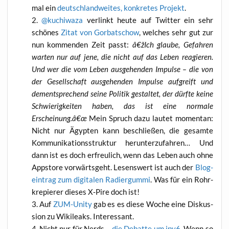
mal ein
deutsch­land­wei­tes, kon­kre­tes Pro­jekt
.
@kuchiwaza
ver­linkt heu­te auf Twit­ter ein sehr
schö­nes
Zitat von Gor­bat­schow
, wel­ches sehr gut zur
nun kom­men­den Zeit passt:
â€žIch glau­be, Gefah­ren
war­ten nur auf jene, die nicht auf das Leben reagie­ren.
Und wer die vom Leben aus­ge­hen­den Impul­se – die von
der Gesell­schaft aus­ge­hen­den Impul­se auf­greift und
dem­entspre­chend sei­ne Poli­tik gestal­tet, der dürf­te kei­ne
Schwie­rig­kei­ten haben, das ist eine nor­ma­le
Erscheinung.â€œ
Mein Spruch dazu lau­tet momen­tan:
Nicht nur Ägyp­ten kann beschlie­ßen, die gesam­te
Kom­mu­ni­ka­ti­ons­struk­tur her­un­ter­zu­fah­ren… Und
dann ist es doch erfreu­lich, wenn das Leben auch ohne
App­s­to­re vor­wärts­geht. Lesens­wert ist auch der
Blog­
ein­trag zum digi­ta­len Radier­gum­mi
. Was für ein Rohr­
kre­pie­rer die­ses X‑Pire doch ist!
Auf
ZUM-Unity
gab es es die­se Woche eine Dis­kus­
si­on zu Wiki­leaks. Interessant.
Nicht nur für Nerds –
die Debat­te um ipv6
. Wenn so