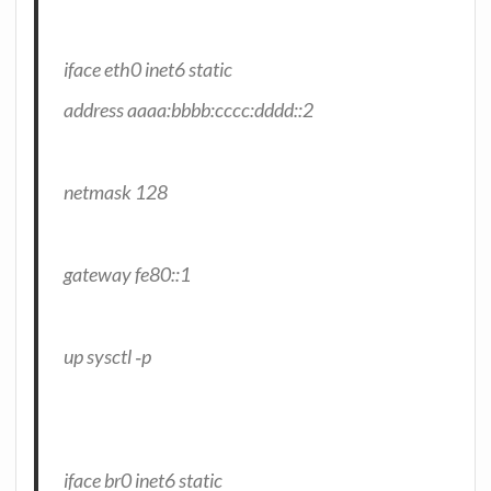
iface eth0 inet6 static
address aaaa:bbbb:cccc:dddd::2
net­mask 128
gate­way fe80::1
up sysctl ‑p
iface br0 inet6 static