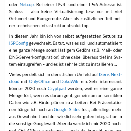
oder
Net­cup
. Bei einer IPv4- und einer IPv6-Adres­se ist
Schluss – also kei­ne Vir­tua­li­sie­rung bzw. nur mit viel
Getun­nel und Rum­ge­rou­te. Aber als zusätz­li­cher Teil mei­
ner tech­ni­schen Infra­struk­tur abso­lut top.
In die­sem Jahr bin ich von selbst auf­ge­setz­ten Set­ups zu
ISPCon­fig
gewech­selt. Es tut, was es soll und auto­ma­ti­siert
eine gan­ze Men­ge sonst läs­ti­gem Gedöns (z.B. Mail- oder
DNS-Ser­ver­kon­fi­gu­ra­ti­on) ohne dabei über­aus tief ins Sys­
tem ein­zu­grei­fen – und es ist sehr leicht zu installieren …
Vie­les pen­delt sich in dienst­li­chem Umfeld auf
IServ
,
Next­
cloud
mit
Only­Off­ice
und
Doku­Wi­ki
ein. Sehr inter­es­sant
könn­te 2020 noch
Crypt­pad
wer­den, weil es eine gan­ze
Men­ge löst, wenn es dar­um geht, gemein­sam an sen­si­blen
Daten wie z.B. För­der­plä­nen zu arbei­ten. Bei Prä­sen­ta­tio­
nen hän­ge ich noch an
Goog­le Slides
fest, aller­dings mehr
aus Gewohn­heit und der wirk­lich sehr guten Inte­gra­ti­on in
die sons­ti­ge Goo­gle­welt. Aber da wer­de ich mir 2020 noch­
mal Only­Off­ice anschau­en – auch da braucht man nur