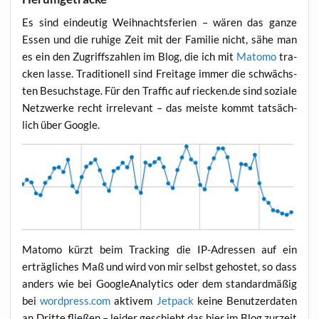
Es sind ein­deu­tig Weih­nachts­fe­ri­en – wären das gan­ze
Essen und die ruhi­ge Zeit mit der Fami­lie nicht, sähe man
es ein den Zugriffs­zah­len im Blog, die ich mit
Mato­mo
tra­
cken las­se. Tra­di­tio­nell sind Frei­ta­ge immer die schwächs­
ten Besuchs­ta­ge. Für den Traf­fic auf riecken.de sind sozia­le
Netz­wer­ke recht irrele­vant – das meis­te kommt tat­säch­
lich über Goog­le.
Mato­mo kürzt beim Track­ing die IP-Adres­sen auf ein
erträg­li­ches Maß und wird von mir selbst gehos­tet, so dass
anders wie bei Goo­g­le­Ana­ly­tics oder dem stan­dard­mä­ßig
bei
wordpress.com
akti­vem
Jet­pack
kei­ne Benut­zer­da­ten
an Drit­te flie­ßen – lei­der geschieht das hier im Blog zur­zeit