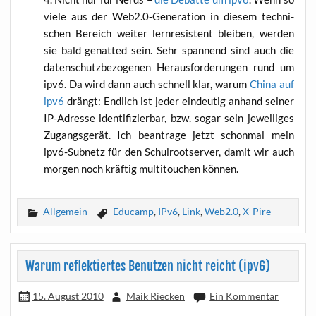
vie­le aus der Web2.0‑Generation in die­sem tech­ni­
schen Bereich wei­ter lern­re­sis­tent blei­ben, wer­den
sie bald gen­at­ted sein. Sehr span­nend sind auch die
daten­schutz­be­zo­ge­nen Her­aus­for­de­run­gen rund um
ipv6. Da wird dann auch schnell klar, war­um
Chi­na auf
ipv6
drängt: End­lich ist jeder ein­deu­tig anhand sei­ner
IP-Adres­se iden­ti­fi­zier­bar, bzw. sogar sein jewei­li­ges
Zugangs­ge­rät. Ich bean­tra­ge jetzt schon­mal mein
ipv6-Sub­netz für den Schul­root­ser­ver, damit wir auch
mor­gen noch kräf­tig mul­ti­tou­ch­en können.
Allgemein
Educamp
,
IPv6
,
Link
,
Web2.0
,
X-Pire
Warum reflektiertes Benutzen nicht reicht (ipv6)
15. August 2010
Maik Riecken
Ein Kommentar