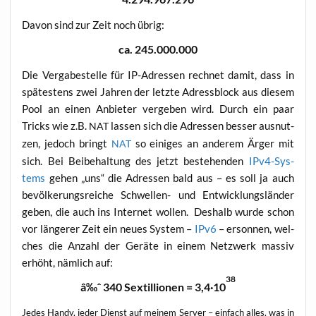
Davon sind zur Zeit noch übrig:
ca. 245.000.000
Die Ver­ga­be­stel­le für IP-Adres­sen rech­net damit, dass in
spä­tes­tens zwei Jah­ren der letz­te Adress­block aus die­sem
Pool an einen Anbie­ter ver­ge­ben wird. Durch ein paar
Tricks wie z.B.
las­sen sich die Adres­sen bes­ser aus­nut­
NAT
zen, jedoch bringt
so eini­ges an ande­rem Ärger mit
NAT
sich. Bei Bei­be­hal­tung des jetzt bestehen­den
IPv4-Sys­
tems
gehen „uns“ die Adres­sen bald aus – es soll ja auch
bevöl­ke­rungs­rei­che Schwel­len- und Ent­wick­lungs­län­der
geben, die auch ins Inter­net wol­len. Des­halb wur­de schon
vor län­ge­rer Zeit ein neu­es Sys­tem –
IPv6
– erson­nen, wel­
ches die Anzahl der Gerä­te in einem Netz­werk mas­siv
erhöht, näm­lich auf:
38
â‰ˆ 340 Sex­til­lio­nen = 3,4·10
Jedes Han­dy, jeder Dienst auf mei­nem Ser­ver – ein­fach alles, was in