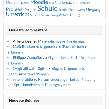
Moodle
Niedersachsen
Methode
neu
Modell
Planung
Schule
Problem
Projekt
Umgang
Schüler
Text
Twitter
Unterricht
Übung
Versuch
Web2.0
Veränderung
Neueste Kommentare
Arbeitsloser
zu
Materialismus vs. Idealismus
Maik Riecken
zu
generierte (Fach-)Arbeiten
KI
erkennen
Philippe Wampfler
zu
generierte (Fach-)Arbeiten
KI
erkennen
Originality.ai | Digithek-Blog
zu
generierte
KI
(Fach-)Arbeiten erkennen
retemirabile
zu
Herausforderungen bei der Nutzung
von Sprachmodellen im Bildungssystem
Neueste Beiträge