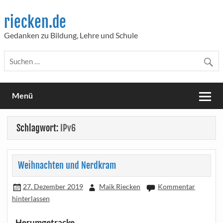
Skip
to
riecken.de
content
Gedanken zu Bildung, Lehre und Schule
Menü
Schlagwort:
IPv6
Weihnachten und Nerdkram
27. Dezember 2019
Maik Riecken
Kommentar
hinterlassen
Herumgetracke