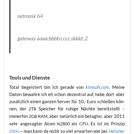
net­mask 64
gate­way aaaa:bbbb:cccc:dddd::2
Tools und Dienste
Total begeis­tert bin ich gera­de von
kimsufi.com
. Mei­ne
Daten bewah­re ich eh schon dezen­tral auf, habe dort aber
zusätz­lich einen gan­zen Ser­ver für 10,- Euro schie­ßen kön­
nen, der
Spei­cher für ruhi­ge Näch­te bereit­stellt –
2TB
immer­hin
, aber natür­lich ein betag­ter, aber 2011
2GB
RAM
sehr ange­sag­ter Atom
als
. Es ist im Prin­zip
N2800
CPU
– man kann da nicht so viel erwar­ten wie bei
Hetz­ner
OVH