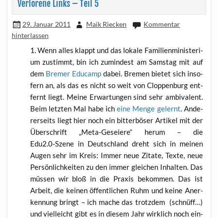
Verlorene Links – Teil 5
29. Januar 2011
Maik Riecken
Kommentar
hinterlassen
Wenn alles klappt und das loka­le Fami­li­en­mi­nis­te­ri­
um zustimmt, bin ich zumin­dest am Sams­tag mit auf
dem
Bre­mer Edu­camp
dabei. Bre­men bie­tet sich inso­
fern an, als das es nicht so weit von Clop­pen­burg ent­
fernt liegt. Mei­ne Erwar­tun­gen sind sehr ambi­va­lent.
Beim letz­ten Mal habe ich
eine Men­ge gelernt
. Ande­
rer­seits liegt hier noch ein bit­ter­bö­ser Arti­kel mit der
Über­schrift „Meta-Geseie­re“ her­um – die
Edu2.0‑Szene in Deutsch­land dreht sich in mei­nen
Augen sehr im Kreis: Immer neue Zita­te, Tex­te, neue
Per­sön­lich­kei­ten zu den immer glei­chen Inhal­ten. Das
müs­sen wir bloß in die Pra­xis bekom­men. Das ist
Arbeit, die kei­nen öffent­li­chen Ruhm und kei­ne Aner­
ken­nung bringt – ich mache das trotz­dem (schnüff…)
und viel­leicht gibt es in die­sem Jahr wirk­lich noch ein­