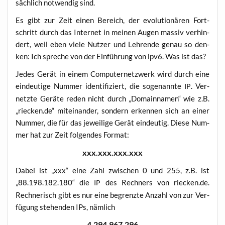
säch­lich not­wen­dig sind.
Es gibt zur Zeit einen Bereich, der evo­lu­tio­nä­ren Fort­
schritt durch das Inter­net in mei­nen Augen mas­siv ver­hin­
dert, weil eben vie­le Nut­zer und Leh­ren­de genau so den­
ken: Ich spre­che von der Ein­füh­rung von ipv6. Was ist das?
Jedes Gerät in einem Com­pu­ter­netz­werk wird durch eine
ein­deu­ti­ge Num­mer iden­ti­fi­ziert, die soge­nann­te
. Ver­
IP
netz­te Gerä­te reden nicht durch „Domain­na­men“ wie z.B.
„riecken.de“ mit­ein­an­der, son­dern erken­nen sich an einer
Num­mer, die für das jewei­li­ge Gerät ein­deu­tig. Die­se Num­
mer hat zur Zeit fol­gen­des Format:
xxx.xxx.xxx.xxx
Dabei ist „xxx“ eine Zahl zwi­schen 0 und 255, z.B. ist
„88.198.182.180“ die
des Rech­ners von riecken.de.
IP
Rech­ne­risch gibt es nur eine begrenz­te Anzahl von zur Ver­
fü­gung ste­hen­den IPs, nämlich
4.294.967.296