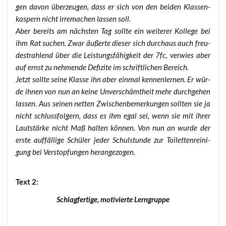
gen davon über­zeu­gen, dass er sich von den bei­den Klas­sen­
kas­pern nicht irre­ma­chen las­sen soll.
Aber bereits am nächs­ten Tag soll­te ein wei­te­rer Kol­le­ge bei
ihm Rat suchen. Zwar äußer­te die­ser sich durch­aus auch freu­
de­strah­lend über die Leis­tungs­fä­hig­keit der 7fc, ver­wies aber
auf ernst zu neh­men­de Defi­zi­te im schrift­li­chen Bereich.
Jetzt soll­te sei­ne Klas­se ihn aber ein­mal ken­nen­ler­nen. Er wür­
de ihnen von nun an kei­ne Unver­schämt­heit mehr durch­ge­hen
las­sen. Aus sei­nen net­ten Zwi­schen­be­mer­kun­gen soll­ten sie ja
nicht schluss­fol­gern, dass es ihm egal sei, wenn sie mit ihrer
Laut­stär­ke nicht Maß hal­ten kön­nen. Von nun an wur­de der
ers­te auf­fäl­li­ge Schü­ler jeder Schul­stun­de zur Toi­let­ten­rei­ni­
gung bei Ver­stop­fun­gen herangezogen.
Text 2:
Schlag­fer­ti­ge, moti­vier­te Lerngruppe