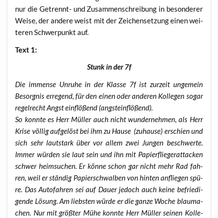
nur die Getrennt- und Zusam­men­schrei­bung in beson­de­rer
Wei­se, der ande­re weist mit der Zei­chen­set­zung einen wei­
te­ren Schwer­punkt auf.
Text 1:
Stunk in der 7f
Die immense Unru­he in der Klas­se 7f ist zur­zeit unge­mein
Besorg­nis erre­gend, für den einen oder ande­ren Kol­le­gen sogar
regel­recht Angst ein­flö­ßend (angst­ein­flö­ßend).
So konn­te es Herr Mül­ler auch nicht wun­der­neh­men, als Herr
Kri­se völ­lig auf­ge­löst bei ihm zu Hau­se (zuhau­se) erschien und
sich sehr laut­stark über vor allem zwei Jun­gen beschwer­te.
Immer wür­den sie laut sein und ihn mit Papier­flie­ger­at­ta­cken
schwer heim­su­chen. Er kön­ne schon gar nicht mehr Rad fah­
ren, weil er stän­dig Papier­schwal­ben von hin­ten anflie­gen spü­
re. Das Auto­fah­ren sei auf Dau­er jedoch auch kei­ne befrie­di­
gen­de Lösung. Am liebs­ten wür­de er die gan­ze Woche blau­ma­
chen. Nur mit größ­ter Mühe konn­te Herr Mül­ler sei­nen Kol­le­