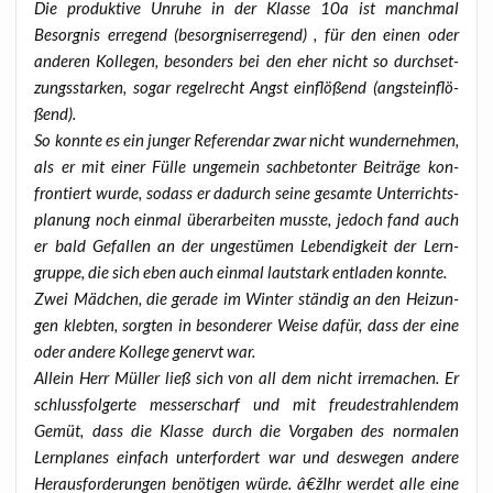
Die pro­duk­ti­ve Unru­he in der Klas­se 10a ist manch­mal
Besorg­nis erre­gend (besorg­nis­er­re­gend) , für den einen oder
ande­ren Kol­le­gen, beson­ders bei den eher nicht so durch­set­
zungs­star­ken, sogar regel­recht Angst ein­flö­ßend (angst­ein­flö­
ßend).
So konn­te es ein jun­ger Refe­ren­dar zwar nicht wun­der­neh­men,
als er mit einer Fül­le unge­mein sach­be­ton­ter Bei­trä­ge kon­
fron­tiert wur­de, sodass er dadurch sei­ne gesam­te Unter­richts­
pla­nung noch ein­mal über­ar­bei­ten muss­te, jedoch fand auch
er bald Gefal­len an der unge­stü­men Leben­dig­keit der Lern­
grup­pe, die sich eben auch ein­mal laut­stark ent­la­den konnte.
Zwei Mäd­chen, die gera­de im Win­ter stän­dig an den Hei­zun­
gen kleb­ten, sorg­ten in beson­de­rer Wei­se dafür, dass der eine
oder ande­re Kol­le­ge genervt war.
Allein Herr Mül­ler ließ sich von all dem nicht irre­ma­chen. Er
schluss­fol­ger­te mes­ser­scharf und mit freu­de­strah­len­dem
Gemüt, dass die Klas­se durch die Vor­ga­ben des nor­ma­len
Lern­pla­nes ein­fach unter­for­dert war und des­we­gen ande­re
Her­aus­for­de­run­gen benö­ti­gen wür­de. â€žIhr wer­det alle eine