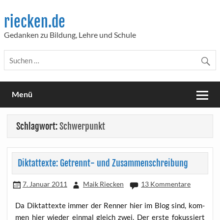
Skip
to
riecken.de
content
Gedanken zu Bildung, Lehre und Schule
Menü
Schlagwort:
Schwerpunkt
Diktattexte: Getrennt- und Zusammenschreibung
7. Januar 2011
Maik Riecken
13 Kommentare
Da Dik­tat­tex­te immer der Ren­ner hier im Blog sind, kom­
men hier wie­der ein­mal gleich zwei. Der ers­te fokus­siert