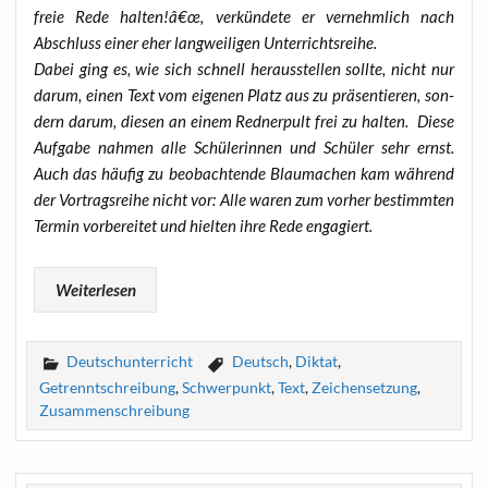
freie Rede halten!â€œ, ver­kün­de­te er ver­nehm­lich nach
Abschluss einer eher lang­wei­li­gen Unterrichtsreihe.
Dabei ging es, wie sich schnell her­aus­stel­len soll­te, nicht nur
dar­um, einen Text vom eige­nen Platz aus zu prä­sen­tie­ren, son­
dern dar­um, die­sen an einem Red­ner­pult frei zu hal­ten. Die­se
Auf­ga­be nah­men alle Schü­le­rin­nen und Schü­ler sehr ernst.
Auch das häu­fig zu beob­ach­ten­de Blau­ma­chen kam wäh­rend
der Vor­trags­rei­he nicht vor: Alle waren zum vor­her bestimm­ten
Ter­min vor­be­rei­tet und hiel­ten ihre Rede engagiert.
Wei­ter­le­sen
Deutschunterricht
Deutsch
,
Diktat
,
Getrenntschreibung
,
Schwerpunkt
,
Text
,
Zeichensetzung
,
Zusammenschreibung