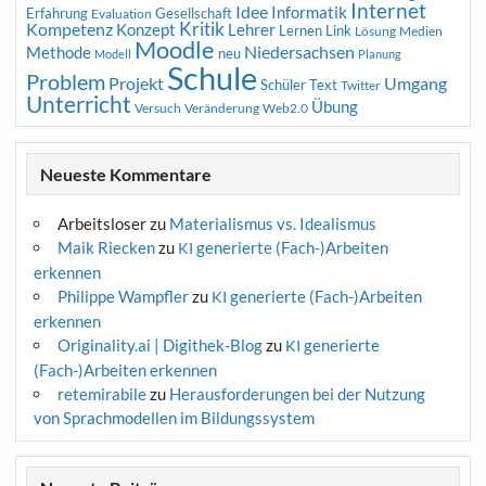
Internet
Idee
Informatik
Erfahrung
Gesellschaft
Evaluation
Kritik
Kompetenz
Konzept
Lehrer
Lernen
Link
Medien
Lösung
Moodle
Niedersachsen
Methode
neu
Modell
Planung
Schule
Problem
Projekt
Umgang
Schüler
Text
Twitter
Unterricht
Übung
Versuch
Web2.0
Veränderung
Neueste Kommentare
Arbeitsloser
zu
Materialismus vs. Idealismus
Maik Riecken
zu
generierte (Fach-)Arbeiten
KI
erkennen
Philippe Wampfler
zu
generierte (Fach-)Arbeiten
KI
erkennen
Originality.ai | Digithek-Blog
zu
generierte
KI
(Fach-)Arbeiten erkennen
retemirabile
zu
Herausforderungen bei der Nutzung
von Sprachmodellen im Bildungssystem