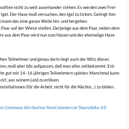
soll­ten nicht zu weit aus­ein­an­der ste­hen. Es wer­den zwei Frei­
er Igel. Der Hase muß ver­su­chen, den Igel zu ticken. Gelingt ihm
o kann das eine gan­ze Wei­le hin- und hergehen.
Paar auf der Wie­se stel­len. Der­je­ni­ge aus dem Paar, neben dem
nde­re aus dem Paar wird nun zum Hasen und der ehe­ma­li­ge Hase
chen Teil­neh­mer und genau dar­in liegt auch der Witz die­ses
­ten, muß aber bös auf­pas­sen, daß man alles mit­be­kommt. Ent­
ehr gut mit 14–16 jäh­ri­gen Teil­neh­mern spie­len. Manch­mal kann
pickt‘, aus sei­nem Leid zu erlösen.
stel­la­tio­nen (für die Arbeit, nicht für die Näch­te…) zu bilden.
­ve Com­mons Attri­bu­ti­on-Non­Com­mer­cial-ShareA­li­ke 4.0