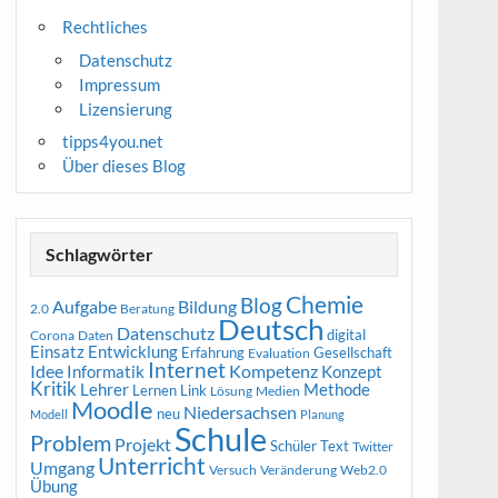
Rechtliches
Datenschutz
Impressum
Lizensierung
tipps4you.net
Über dieses Blog
Schlagwörter
Chemie
Blog
Aufgabe
Bildung
2.0
Beratung
Deutsch
Datenschutz
digital
Corona
Daten
Entwicklung
Einsatz
Erfahrung
Gesellschaft
Evaluation
Internet
Idee
Informatik
Kompetenz
Konzept
Kritik
Methode
Lehrer
Lernen
Link
Medien
Lösung
Moodle
Niedersachsen
neu
Modell
Planung
Schule
Problem
Projekt
Schüler
Text
Twitter
Unterricht
Umgang
Versuch
Web2.0
Veränderung
Übung