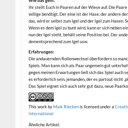
Wie das geht:
Ihr stellt Euch in Paa­ren auf der Wie­se auf. Die Paa­re 
wil­li­ge benö­tigt. Der eine ist der Hase, der ande­re d
das, wird er selbst zum Igel und der Igel zum Hasen. S
Wenn es dem Igel zu bunt wird, kann er sich neben ein 
nun der Igel steht, behält sei­ne Posi­ti­on bei. Der a
dem­entspre­chend zum Igel usw.
Erfah­run­gen:
Die andau­ern­den Rol­len­wech­sel über­for­dern so man­
Spiels. Man kann sich als Paar unge­mein gut unter­hal
ge­gen mei­nen Erwar­tun­gen ließ sich das Spiel auch s
es erfor­der­lich sein, jeman­den, der es par­tout nicht ‚
Das Spiel eig­net sich auch sehr gut dazu, neue Paar­kon­
This work
by
Maik Riecken
is licen­sed under a
Crea­ti
International
Ähn­li­che Artikel: