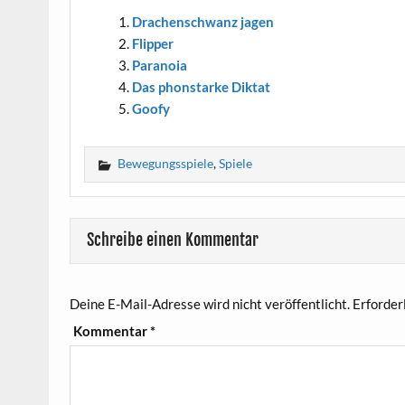
Dra­chen­schwanz jagen
Flip­per
Para­noia
Das phon­star­ke Diktat
Goofy
Bewegungsspiele
,
Spiele
Schreibe einen Kommentar
Deine E-Mail-Adresse wird nicht veröffentlicht.
Erforder
Kommentar
*