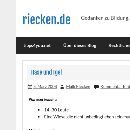
Skip
to
content
riecken.de
Gedanken zu Bildung,
tipps4you.net
Über dieses Blog
Rechtliche
Hase und Igel
8. März 2008
Maik Riecken
Kommentar hint
Was man braucht:
14–30 Leu­te
Eine Wie­se, die nicht unbe­dingt eben sein mu