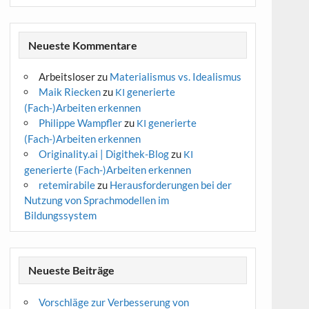
Neueste Kommentare
Arbeitsloser
zu
Materialismus vs. Idealismus
Maik Riecken
zu
generierte
KI
(Fach-)Arbeiten erkennen
Philippe Wampfler
zu
generierte
KI
(Fach-)Arbeiten erkennen
Originality.ai | Digithek-Blog
zu
KI
generierte (Fach-)Arbeiten erkennen
retemirabile
zu
Herausforderungen bei der
Nutzung von Sprachmodellen im
Bildungssystem
Neueste Beiträge
Vorschläge zur Verbesserung von