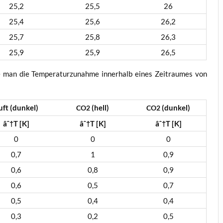
25,2
25,5
26
25,4
25,6
26,2
25,7
25,8
26,3
25,9
25,9
26,5
te man die Tem­pe­ra­tur­zu­nah­me inner­halb eines Zeit­rau­mes von
uft (dun­kel)
(hell)
(dun­kel)
CO2
CO2
âˆ†T [K]
âˆ†T [K]
âˆ†T [K]
0
0
0
0,7
1
0,9
0,6
0,8
0,9
0,6
0,5
0,7
0,5
0,4
0,4
0,3
0,2
0,5