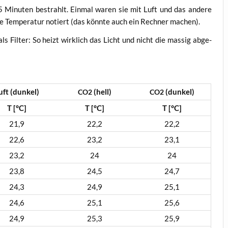
 5 Minu­ten bestrahlt. Ein­mal waren sie mit Luft und das ande­re
die Tem­pe­ra­tur notiert (das könn­te auch ein Rech­ner machen).
ls Fil­ter: So heizt wirk­lich das Licht und nicht die mas­sig abge­
uft (dun­kel)
(hell)
(dun­kel)
CO2
CO2
T [°C]
T [°C]
T [°C]
21,9
22,2
22,2
22,6
23,2
23,1
23,2
24
24
23,8
24,5
24,7
24,3
24,9
25,1
24,6
25,1
25,6
24,9
25,3
25,9