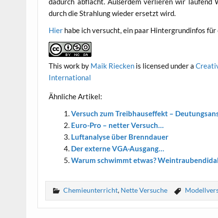
dadurch abflacht. Außer­dem ver­lie­ren wir lau­fen
durch die Strah­lung wie­der ersetzt wird.
Hier
habe ich ver­sucht, ein paar Hin­ter­grund­in­fos 
This work
by
Maik Riecken
is licen­sed under a
Crea­ti
International
Ähn­li­che Artikel:
Ver­such zum Treib­haus­ef­fekt – Deutungsan
Euro-Pro – net­ter Versuch…
Luft­ana­ly­se über Brenndauer
Der exter­ne VGA-Ausgang…
War­um schwimmt etwas? Weintraubendida
Chemieunterricht
,
Nette Versuche
Modellver