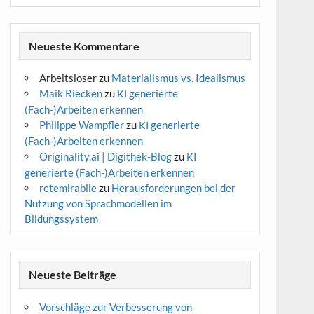
Neueste Kommentare
Arbeitsloser
zu
Materialismus vs. Idealismus
Maik Riecken
zu
generierte
KI
(Fach-)Arbeiten erkennen
Philippe Wampfler
zu
generierte
KI
(Fach-)Arbeiten erkennen
Originality.ai | Digithek-Blog
zu
KI
generierte (Fach-)Arbeiten erkennen
retemirabile
zu
Herausforderungen bei der
Nutzung von Sprachmodellen im
Bildungssystem
Neueste Beiträge
Vorschläge zur Verbesserung von