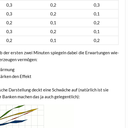
0,3
0,2
0,3
0,3
0,2
0,1
0,2
0,1
0,2
0,3
0,2
0,1
0,2
0,1
0,2
alb der ers­ten zwei Minu­ten spie­geln dabei die Erwar­tun­gen wie­
über­zeu­gen vermögen:
rwärmung
stär­ken den Effekt
­sche Dar­stel­lung deckt eine Schwä­che auf (natür­lich ist sie
r Ban­ken machen das ja auch gelegentlich):