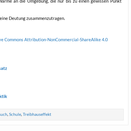
d Wär­me an die Umge­bung, die nur bis zu einen gewis­sen Punkt
für eine Deu­tung zusammenzutragen.
­ve Com­mons Attri­bu­ti­on-Non­Com­mer­cial-ShareA­li­ke 4.0
satz
ktik
such
,
Schule
,
Treibhauseffekt