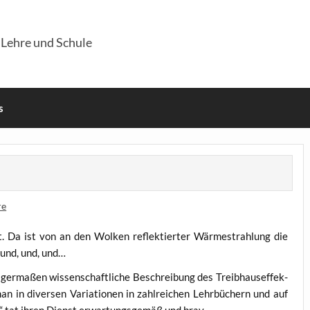
 Lehre und Schule
s
re
. Da ist von an den Wol­ken reflek­tier­ter Wär­me­strah­lung die
 und, und, und…
ger­ma­ßen wis­sen­schaft­li­che Beschrei­bung des Treib­haus­ef­fek­
 in diver­sen Varia­tio­nen in zahl­rei­chen Lehr­bü­chern und auf