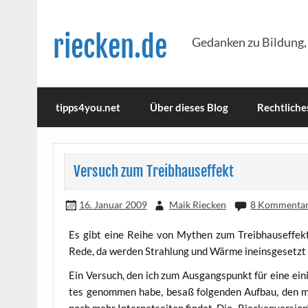
Skip
to
content
riecken.de
Gedanken zu Bildung,
tipps4you.net
Über dieses Blog
Rechtliche
Versuch zum Treibhauseffekt
16. Januar 2009
Maik Riecken
8 Kommenta
Es gibt eine Rei­he von Mythen zum Treib­haus­ef­fekt
Rede, da wer­den Strah­lung und Wär­me ineinsge­setzt
Ein Ver­such, den ich zum Aus­gangs­punkt für eine eini­
tes genom­men habe, besaß fol­gen­den Auf­bau, den man