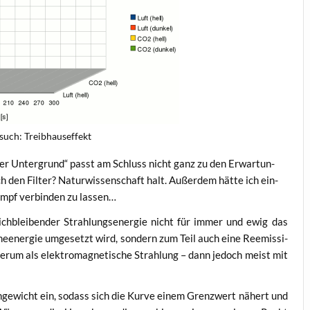
­such: Treibhauseffekt
k­ler Unter­grund“ passt am Schluss nicht ganz zu den Erwar­tun­
 den Fil­ter? Natur­wis­sen­schaft halt. Außer­dem hät­te ich ein­
tumpf ver­bin­den zu lassen…
ch­blei­ben­der Strah­lungs­en­er­gie nicht für immer und ewig das
e­en­er­gie umge­setzt wird, son­dern zum Teil auch eine Ree­mis­si­
e­der­um als elek­tro­ma­gne­ti­sche Strah­lung – dann jedoch meist mit
ch­ge­wicht ein, sodass sich die Kur­ve einem Grenz­wert nähert und