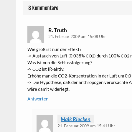
8 Kommentare
R. Truth
21. Februar 2009 um 15:08 Uhr
Wie groß ist nun der Effekt?
-> Aus­tauch von Luft (0,038%
) durch 100%
r
CO2
CO2
Was ist nun die Schlussfolgerung?
->
ist IR-aktiv.
CO2
Erhö­he man die CO2-Kon­zen­tra­ti­on in der Luft um 0,
-> Die Hypo­the­se, daß der anthro­po­gen ver­ur­sach­te
wäre damit widerlegt.
Antworten
Maik Riecken
21. Februar 2009 um 15:41 Uhr