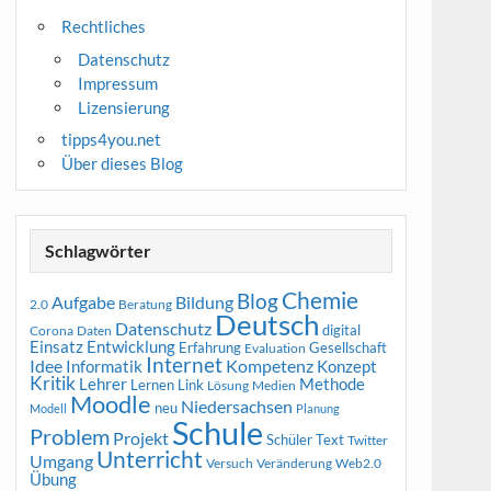
Rechtliches
Datenschutz
Impressum
Lizensierung
tipps4you.net
Über dieses Blog
Schlagwörter
Chemie
Blog
Aufgabe
Bildung
2.0
Beratung
Deutsch
Datenschutz
digital
Corona
Daten
Entwicklung
Einsatz
Erfahrung
Gesellschaft
Evaluation
Internet
Idee
Informatik
Kompetenz
Konzept
Kritik
Methode
Lehrer
Lernen
Link
Medien
Lösung
Moodle
Niedersachsen
neu
Modell
Planung
Schule
Problem
Projekt
Schüler
Text
Twitter
Unterricht
Umgang
Versuch
Web2.0
Veränderung
Übung