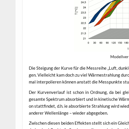
Modell­ver
Die Stei­gung der Kur­ve für die Mess­rei­he „Luft, dun
gen. Viel­leicht kam doch zu viel Wär­me­strah­lung durch
mal inter­po­lie­ren kön­nen anstatt die Mess­punk­te s
Der Kur­ven­ver­lauf ist schon in Ord­nung, da bei glei
gesam­te Spek­trum absor­biert und in kine­ti­sche Wär­m
on statt­fin­det, d.h. ie absor­bier­te Strah­lung wird wi
ande­rer Wel­len­län­ge – wie­der abgegeben.
Zwi­schen die­sen bei­den Effek­ten stellt sich ein Glei