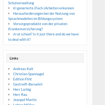
Schulverwaltung
generierte (Fach-)Arbeiten erkennen
KI
Herausforderungen bei der Nutzung von
Sprachmodellen im Bildungssystem
Vorsorgeprodukte von der privaten
Krankenversicherung?
at school? Is it just there and do we have
AI
to deal with it?
Links
Andreas Kalt
Christian Spannagel
Edition Flint
Gestreift-Beruehrt
Herr Larbig
Herr Rau
Jeanpol Martin
Lehrer Müller