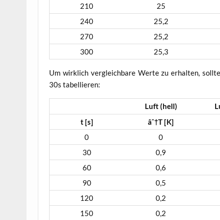
210
25
240
25,2
270
25,2
300
25,3
Um wirk­lich ver­gleich­ba­re Wer­te zu erhal­ten, soll­
30s tabellieren:
Luft (hell)
L
t [s]
âˆ†T [K]
0
0
30
0,9
60
0,6
90
0,5
120
0,2
150
0,2