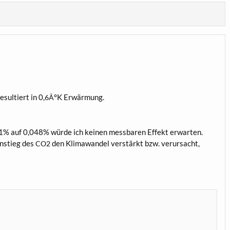
esul­tiert in 0,
°K Erwärmung.
6Â
01% auf 0,048% wür­de ich kei­nen mess­ba­ren Effekt erwarten.
 Anstieg des
den Kli­ma­wan­del ver­stärkt bzw. ver­ur­sacht,
CO2