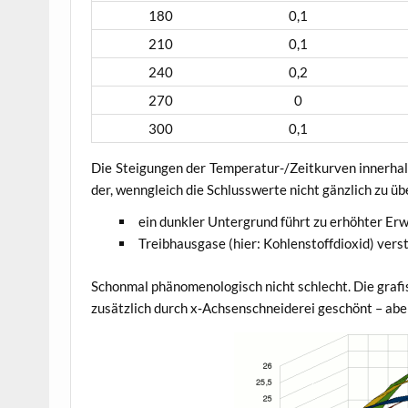
180
0,1
210
0,1
240
0,2
270
0
300
0,1
Die Stei­gun­gen der Tem­pe­ra­tur-/Zeit­kur­ven inner­h
der, wenn­gleich die Schluss­wer­te nicht gänz­lich zu 
ein dunk­ler Unter­grund führt zu erhöh­ter E
Treib­haus­ga­se (hier: Koh­len­stoff­di­oxid) ver­
Schon­mal phä­no­me­no­lo­gisch nicht schlecht. Die gra­fi
zusätz­lich durch x‑Achsenschneiderei geschönt – abe