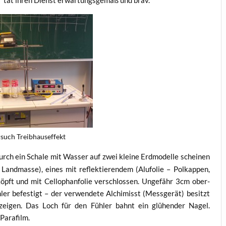
on“ tat ihren Dienst erwar­tungs­ge­mäß und brav.
­such Treibhauseffekt
rch ein Scha­le mit Was­ser auf zwei klei­ne Erd­mo­del­le schei­nen
and­mas­se), eines mit reflek­tie­ren­dem (Alu­fo­lie – Pol­kap­pen,
pft und mit Cel­lo­phanfo­lie ver­schlos­sen. Unge­fähr 3cm ober­
­ler befes­tigt – der ver­wen­de­te Alchi­misst (Mess­ge­rät) besitzt
­an­zei­gen. Das Loch für den Füh­ler bahnt ein glü­hen­der Nagel.
 Parafilm.