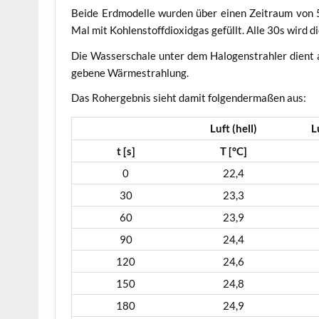
Bei­de Erd­mo­del­le wur­den über einen Zeit­raum von
Mal mit Koh­len­stoff­di­oxid­gas gefüllt. Alle 30s wird 
Die Was­ser­scha­le unter dem Halo­gen­strah­ler dient a
ge­be­ne Wärmestrahlung.
Das Roh­ergeb­nis sieht damit fol­gen­der­ma­ßen aus:
Luft (hell)
L
t [s]
T [°C]
0
22,4
30
23,3
60
23,9
90
24,4
120
24,6
150
24,8
180
24,9