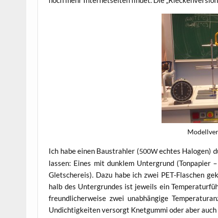
noch mehr Inter­net­sei­ten fin­det. Die „Riecken­ver­si­
Modell­ver
Ich habe einen Bau­strah­ler (
ech­tes Halo­gen) du
500W
las­sen: Eines mit dunk­lem Unter­grund (Ton­pa­pier – L
Glet­scher­eis). Dazu habe ich zwei PET-Fla­schen gekö
halb des Unter­grun­des ist jeweils ein Tem­pe­ra­tur­füh
freund­li­cher­wei­se zwei unab­hän­gi­ge Tem­pe­ra­tur
Undich­tig­kei­ten ver­sorgt Knet­gum­mi oder aber auch