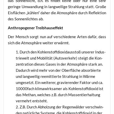
das Son­nen­licht, d.h. es fin­det kei­ne oder nur eine sehr
gerin­ge Umwand­lung in lang­wel­li­ge Strah­lung statt. Gro­ße
Eis­flä­chen „küh­len“ daher die Atmo­sphä­re durch Reflek­ti­on
des Son­nen­lich­tes ab.
Anthro­po­ge­ner Treibhauseffekt
Der Mensch sorgt nun auf ver­schie­de­ne Arten dafür, dass
sich die Atmo­sphä­re wei­ter erwärmt.
Durch den Koh­len­stoff­di­oxid­aus­stoß unse­rer Indus­
trie­welt und Mobi­li­tät (Auto­ver­kehr) steigt die Kon­
zen­tra­ti­on die­ses Gases in der Atmo­sphä­re stark an.
Dadurch wird mehr von der Ober­flä­che absor­bier­te
und lang­wel­lig ree­mit­tier­te Strah­lung in Wär­me
umge­setzt. Ein wei­te­rer, gra­vie­ren­der Fak­tor und ca.
10000fach kli­ma­wirk­sa­mer als Koh­len­stoff­di­oxid ist
das Methan, wel­ches z.B. durch Mas­sen­tier­hal­tung
ver­mehrt entsteht.
Z.B. Durch Abhol­zung der Regen­wäl­der ver­schwin­
den natür­li­che Sys­te­me, die Koh­len­stoff­di­oxid in der