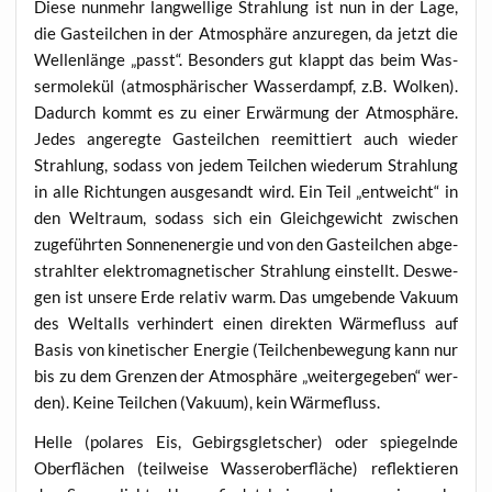
Die­se nun­mehr lang­wel­li­ge Strah­lung ist nun in der Lage,
die Gas­teil­chen in der Atmo­sphä­re anzu­re­gen, da jetzt die
Wel­len­län­ge „passt“. Beson­ders gut klappt das beim Was­
ser­mo­le­kül (atmo­sphä­ri­scher Was­ser­dampf, z.B. Wol­ken).
Dadurch kommt es zu einer Erwär­mung der Atmo­sphä­re.
Jedes ange­reg­te Gas­teil­chen ree­mit­tiert auch wie­der
Strah­lung, sodass von jedem Teil­chen wie­der­um Strah­lung
in alle Rich­tun­gen aus­ge­sandt wird. Ein Teil „ent­weicht“ in
den Welt­raum, sodass sich ein Gleich­ge­wicht zwi­schen
zuge­führ­ten Son­nen­en­er­gie und von den Gas­teil­chen abge­
strahl­ter elek­tro­ma­gne­ti­scher Strah­lung ein­stellt. Des­we­
gen ist unse­re Erde rela­tiv warm. Das umge­ben­de Vaku­um
des Welt­alls ver­hin­dert einen direk­ten Wär­me­fluss auf
Basis von kine­ti­scher Ener­gie (Teil­chen­be­we­gung kann nur
bis zu dem Gren­zen der Atmo­sphä­re „wei­ter­ge­ge­ben“ wer­
den). Kei­ne Teil­chen (Vaku­um), kein Wärmefluss.
Hel­le (pola­res Eis, Gebirgs­glet­scher) oder spie­geln­de
Ober­flä­chen (teil­wei­se Was­ser­ober­flä­che) reflek­tie­ren