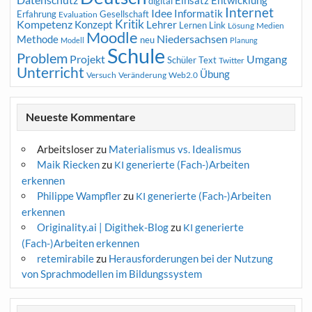
Einsatz
digital
Internet
Idee
Informatik
Erfahrung
Gesellschaft
Evaluation
Kritik
Kompetenz
Konzept
Lehrer
Lernen
Link
Medien
Lösung
Moodle
Niedersachsen
Methode
neu
Modell
Planung
Schule
Problem
Projekt
Umgang
Schüler
Text
Twitter
Unterricht
Übung
Versuch
Web2.0
Veränderung
Neueste Kommentare
Arbeitsloser
zu
Materialismus vs. Idealismus
Maik Riecken
zu
generierte (Fach-)Arbeiten
KI
erkennen
Philippe Wampfler
zu
generierte (Fach-)Arbeiten
KI
erkennen
Originality.ai | Digithek-Blog
zu
generierte
KI
(Fach-)Arbeiten erkennen
retemirabile
zu
Herausforderungen bei der Nutzung
von Sprachmodellen im Bildungssystem