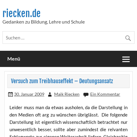
Skip
to
riecken.de
content
Gedanken zu Bildung, Lehre und Schule
Menü
Versuch zum Treibhauseffekt – Deutungsansatz
30. Januar 2009
Maik Riecken
Ein Kommentar
Lei­der muss man da etwas aus­ho­len, da die Dar­stel­lung in
den Medi­en oft arg zu wün­schen übrig­lässt. Die fol­gen­de
Dar­stel­lung ist eigent­lich wis­sen­schaft­lich betrach­tet nur
unwe­sent­lich bes­ser, soll­te aber zumin­dest die rel­van­ten
Schlag­wor­te zur eige­nen Wei­ter­ar­beit lie­fern. Gleich­zei­tig