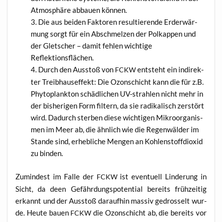
Atmo­sphä­re abbau­en können.
Die aus bei­den Fak­to­ren resul­tie­ren­de Erd­er­wär­
mung sorgt für ein Abschmel­zen der Pol­kap­pen und
der Glet­scher – damit feh­len wich­ti­ge
Reflektionsflächen.
Durch den Aus­stoß von
ent­steht ein indi­rek­
FCKW
ter Treib­haus­ef­fekt: Die Ozon­schicht kann die für z.B.
Phy­to­plank­ton schäd­li­chen UV-strah­len nicht mehr in
der bis­he­ri­gen Form fil­tern, da sie radi­ka­lisch zer­stört
wird. Dadurch ster­ben die­se wich­ti­gen Mikro­or­ga­nis­
men im Meer ab, die ähn­lich wie die Regen­wäl­der im
Stan­de sind, erheb­li­che Men­gen an Koh­len­stoff­di­oxid
zu binden.
Zumin­dest im Fal­le der
ist even­tu­ell Lin­de­rung in
FCKW
Sicht, da deen Gefähr­dungs­po­ten­ti­al bereits früh­zei­tig
erkannt und der Aus­stoß dar­auf­hin mas­siv gedros­selt wur­
de. Heu­te bau­en
die Ozon­schicht ab, die bereits vor
FCKW