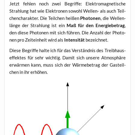
Jetzt feh­len noch zwei Begrif­fe: Elek­tro­ma­gne­ti­sche
Strah­lung hat wie Elek­tro­nen sowohl Wel­len- als auch Teil­
chen­cha­rak­ter. Die Teil­chen hei­ßen
Pho­to­nen
, die Wel­len­
län­ge der Strah­lung ist ein
Maß für den Ener­gie­be­trag
,
den die­se Pho­to­nen mit sich füh­ren. Die Anzahl der Pho­to­
nen pro Zeit­ein­heit wird als
Inten­si­tät
bezeich­net.
Die­se Begrif­fe hal­te ich für das Ver­ständ­nis des Treib­haus­
ef­fek­tes für sehr wich­tig. Damit sich unse­re Atmo­sphä­re
erwär­men kann, muss sich der Wär­me­be­trag der Gas­teil­
chen in ihr erhöhen.