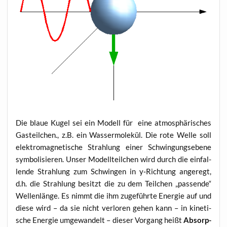
Die blaue Kugel sei ein Modell für eine atmo­sphä­ri­sches
Gas­teil­chen., z.B. ein Was­ser­mo­le­kül. Die rote Wel­le soll
elek­tro­ma­gne­ti­sche Strah­lung einer Schwin­gungs­ebe­ne
sym­bo­li­sie­ren. Unser Modell­teil­chen wird durch die ein­fal­
len­de Strah­lung zum Schwin­gen in y‑Richtung ange­regt,
d.h. die Strah­lung besitzt die zu dem Teil­chen „pas­sen­de“
Wel­len­län­ge. Es nimmt die ihm zuge­führ­te Ener­gie auf und
die­se wird – da sie nicht ver­lo­ren gehen kann – in kine­ti­
sche Ener­gie umge­wan­delt – die­ser Vor­gang heißt
Absorp­