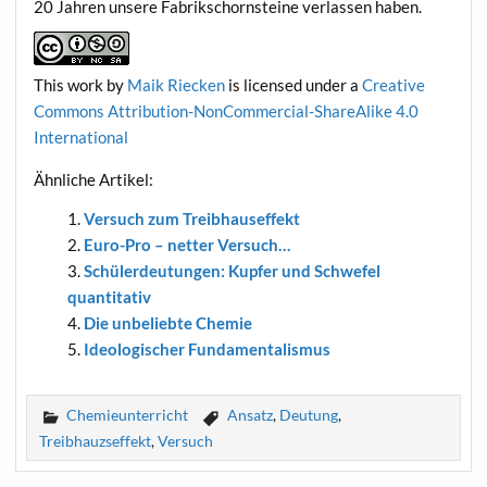
20 Jah­ren unse­re Fabrik­schorn­stei­ne ver­las­sen haben.
This work
by
Maik Riecken
is licen­sed under a
Crea­ti­ve
Com­mons Attri­bu­ti­on-Non­Com­mer­cial-ShareA­li­ke 4.0
International
Ähn­li­che Artikel:
Ver­such zum Treibhauseffekt
Euro-Pro – net­ter Versuch…
Schü­ler­deu­tun­gen: Kup­fer und Schwe­fel
quantitativ
Die unbe­lieb­te Chemie
Ideo­lo­gi­scher Fundamentalismus
Chemieunterricht
Ansatz
,
Deutung
,
Treibhauzseffekt
,
Versuch