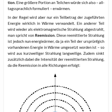
ti­on
. Eine grö­ße­re Por­ti­on an Teil­chen wür­de sich also – all­
tags­sprach­lich for­mu­liert – erwärmen.
In der Regel wird aber nur ein Teil­be­trag der zuge­führ­ten
Ener­gie wirk­lich in Wär­me ver­wan­delt. Ein ande­rer Teil
wird wie­der als elek­tro­ma­gne­ti­sche Strah­lung abge­strahlt,
man spricht von
Ree­mis­si­on
. Die­se ree­mit­tier­te Strah­lung
ist jedoch nun ener­gie­är­mer, da ja ein Teil der ursprün­f­gich
vor­han­de­nen Ener­gie in Wär­me umge­setzt wor­den ist – so
wird aus kurz­wel­li­ger Strah­lung lang­wel­li­ge. Zudem sinkt
zusätz­lich dabei die Inten­si­tät der ree­mit­tier­ten Strah­lung,
da die Ree­mis­si­on in alle Rich­tun­gen erfolgt: