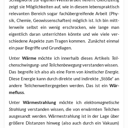
zeigt sie Mög­lich­kei­ten auf, wie in die­sem lebens­prak­tisch
rele­van­ten Bereich sogar fach­über­grei­fen­de Arbeit (Phy­
sik, Che­mie, Geo­wis­sen­schaf­ten) mög­lich ist. Ich bin mitt­
ler­wei­le selbst ein wenig erschro­cken, wie lan­ge man
eigent­lich dar­an unter­rich­ten könn­te und wie vie­le ver­
schie­de­ne Aspek­te zum Tra­gen kom­men. Zunächst ein­mal
ein paar Begrif­fe und Grundlagen.
Unter
Wär­me
möch­te ich inner­halb die­ses Arti­kels
Teil­
chen­schwin­gung- und Teil­chen­be­we­gung
ver­stan­den wis­sen.
Das begrei­fe ich also als eine Form von
kine­ti­scher Ener­gie
.
Die­se Ener­gie kann durch direk­te und indi­rek­te „Stö­ße“ an
ande­re Teil­chen­wei­ter­ge­ge­ben wer­den. Das ist ein
Wär­
me­fluss
.
Unter
Wär­me­strah­lung
möch­te ich
elek­tro­ma­gne­ti­sche
Strah­lung
ver­stan­den wis­sen, die von erwärm­ten Teil­chen
aus­ge­sandt wer­den. Wär­me­strah­lung ist in der Lage über
grö­ße­re Distan­zen hin­weg (also auch durch ein Vaku­um)