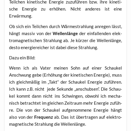
Teil­chen kine­ti­sche Ener­gie zuzu­füh­ren bzw. ihre kine­ti­
sche Ener­gie zu erhö­hen. Nicht ande­res ist eine
Erwärmung.
Ob sich ein Teil­chen durch Wär­me­strah­lung anre­gen lässt,
hängt mas­siv von der
Wel­len­län­ge
der ein­fal­len­den elek­
tro­ma­gne­ti­schen Strah­lung ab. Je kür­zer die Wel­len­län­ge,
des­to ener­gie­rei­cher ist dabei die­se Strahlung.
Dazu ein Bild:
Wenn ich als Vater mei­nen Sohn auf einer Schau­kel
Anschwung gebe (Erhö­hung der kine­ti­schen Ener­gie), muss
ich gleich­mä­ßig im „Takt“ der Schau­kel Ener­gie zufüh­ren.
Ich kann z.B. nicht jede Sekun­de „anschub­sen“. Die Schau­
kel kommt dann nicht ins Schwin­gen, obwohl ich mecha­
nisch betrach­tet im glei­chen Zeit­raum mehr Ener­gie zufüh­
re. Die von der Schau­kel auf­ge­nom­me­ne Ener­gie hängt
also von der
Fre­quenz
ab. Das ist über­tra­gen auf elek­tro­
ma­gne­ti­sche Strah­lung die Wellenlänge.