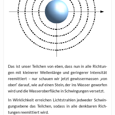
Das ist unser Teil­chen von eben, dass nun in alle Rich­tun­
gen mit klei­ne­rer Wel­len­län­ge und gerin­ge­rer Inten­si­tät
ree­mit­tiert – nur schau­en wir jetzt gewis­ser­mas­sen „von
oben“ dar­auf., wie auf einen Stein, der ins Was­ser gewor­fen
wird und die Was­ser­ober­flä­che in Schwin­gun­gen versetzt.
In Wirk­lich­keit errei­chen Licht­strah­len jed­we­der Schwin­
gungs­ebe­ne das Teil­chen, sodass in alle denk­ba­ren Rich­
tun­gen ree­mit­tiert wird.