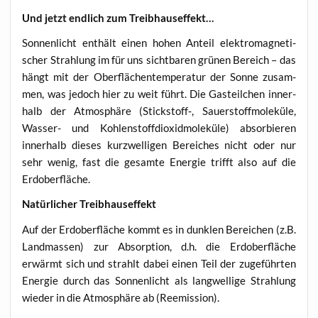
Und jetzt end­lich zum Treibhauseffekt…
Son­nen­licht ent­hält einen hohen Anteil elek­tro­ma­gne­ti­
scher Strah­lung im für uns sicht­ba­ren grü­nen Bereich – das
hängt mit der Ober­flä­chen­tem­pe­ra­tur der Son­ne zusam­
men, was jedoch hier zu weit führt. Die Gas­teil­chen inner­
halb der Atmo­sphä­re (Stickstoff‑, Sau­er­stoff­mo­le­kü­le,
Was­ser- und Koh­len­stoff­di­oxid­mo­le­kü­le) absor­bie­ren
inner­halb die­ses kurz­wel­li­gen Berei­ches nicht oder nur
sehr wenig, fast die gesam­te Ener­gie trifft also auf die
Erdoberfläche.
Natür­li­cher Treibhauseffekt
Auf der Erd­ober­flä­che kommt es in dunk­len Berei­chen (z.B.
Land­mas­sen) zur Absorp­ti­on, d.h. die Erd­ober­flä­che
erwärmt sich und strahlt dabei einen Teil der zuge­führ­ten
Ener­gie durch das Son­nen­licht als lang­wel­li­ge Strah­lung
wie­der in die Atmo­sphä­re ab (Ree­mis­si­on).