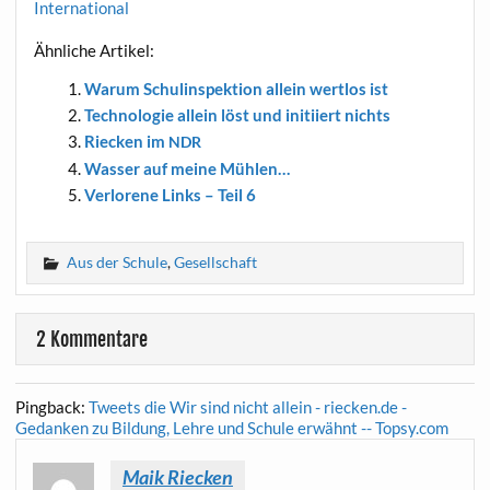
International
Ähn­li­che Artikel:
War­um Schul­in­spek­ti­on allein wert­los ist
Tech­no­lo­gie allein löst und initi­iert nichts
Riecken im
NDR
Was­ser auf mei­ne Mühlen…
Ver­lo­re­ne Links – Teil 6
Aus der Schule
,
Gesellschaft
2 Kommentare
Pingback:
Tweets die Wir sind nicht allein - riecken.de -
Gedanken zu Bildung, Lehre und Schule erwähnt -- Topsy.com
Maik Riecken