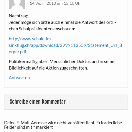
14. April 2010 um 15:10 Uhr
Nach­trag:
Jeder möge sich bit­te auch ein­mal die Ant­wort des ört­li­
chen Schul­prä­si­den­ten anschauen:
http://www.schule-im-
sinkflug.ch/app/download/3999113559/Statement_Urs_B
erger.pdf
Poli­ti­ker­mä­ßig aber: Mensch­li­cher Duk­tus und in sei­ner
Bild­lich­keit auf die Akti­on zugeschnitten.
Antworten
Schreibe einen Kommentar
Deine E-Mail-Adresse wird nicht veröffentlicht.
Erforderliche
Felder sind mit
*
markiert