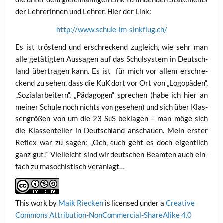
der Leh­re­rin­nen und Leh­rer. Hier der Link:
http://www.schule-im-sinkflug.ch/
Es ist trös­tend und erschre­ckend zugleich, wie sehr man
alle getä­tig­ten Aus­sa­gen auf das Schul­sys­tem in Deutsch­
land über­tra­gen kann. Es ist für mich vor allem erschre­
ckend zu sehen, dass die KuK dort vor Ort von „Logo­pä­den“,
„Sozi­al­ar­bei­tern“, „Päd­ago­gen“ spre­chen (habe ich hier an
mei­ner Schu­le noch nichts von gese­hen) und sich über Klas­
sen­grö­ßen von um die 23 SuS bekla­gen – man möge sich
die Klas­sen­tei­ler in Deutsch­land anschau­en. Mein ers­ter
Reflex war zu sagen: „Och, euch geht es doch eigent­lich
ganz gut!“ Viel­leicht sind wir deut­schen Beam­ten auch ein­
fach zu maso­chis­tisch veranlagt…
This work
by
Maik Riecken
is licen­sed under a
Crea­ti­ve
Com­mons Attri­bu­ti­on-Non­Com­mer­cial-ShareA­li­ke 4.0