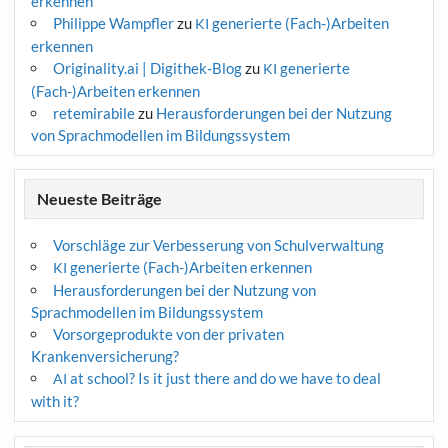
erkennen
Philippe Wampfler
zu
generierte (Fach-)Arbeiten
KI
erkennen
Originality.ai | Digithek-Blog
zu
generierte
KI
(Fach-)Arbeiten erkennen
retemirabile
zu
Herausforderungen bei der Nutzung
von Sprachmodellen im Bildungssystem
Neueste Beiträge
Vorschläge zur Verbesserung von Schulverwaltung
generierte (Fach-)Arbeiten erkennen
KI
Herausforderungen bei der Nutzung von
Sprachmodellen im Bildungssystem
Vorsorgeprodukte von der privaten
Krankenversicherung?
at school? Is it just there and do we have to deal
AI
with it?