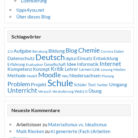
Lizensierung
tipps4you.net
Über dieses Blog
Schlagwörter
Chemie
Blog
Aufgabe
Bildung
2.0
Beratung
Corona
Daten
Deutsch
Datenschutz
Entwicklung
Einsatz
digital
Internet
Idee
Informatik
Erfahrung
Gesellschaft
Evaluation
Kritik
Kompetenz
Konzept
Lehrer
Lernen
Link
Medien
Lösung
Moodle
Niedersachsen
Methode
neu
Modell
Planung
Schule
Problem
Projekt
Umgang
Schüler
Text
Twitter
Unterricht
Übung
Versuch
Web2.0
Veränderung
Neueste Kommentare
Arbeitsloser
zu
Materialismus vs. Idealismus
Maik Riecken
zu
generierte (Fach-)Arbeiten
KI