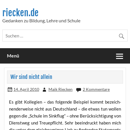
Skip
to
riecken.de
content
Gedanken zu Bildung, Lehre und Schule
Menü
Wir sind nicht allein
14. April 2010
Maik Riecken
2 Kommentare
Es gibt Kol­le­gi­en – das fol­gen­de Bei­spiel kommt bezeich­
nen­der­wei­se nicht aus Deutsch­land – die etwas tun wol­len
gegen die „Schu­le im Sink­flug“ – ohne Berück­sich­ti­gung von
Dienst­weg und Treue­pflicht. Sehr beein­druckt haben mich
die unter dem gleich­na­mi­gen Link zu fin­den­den State­ments