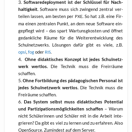
Soft­ware­de­ploy­ment ist der Schlüs­sel für Nach­
hal­tig­keit.
Soft­ware muss sich zwin­gend zen­tral ver­
tei­len las­sen, am bes­ten per
. So hat z.B. eine Fir­
PXE
ma einen zen­tra­len Punkt, an dem neue Soft­ware ein­
ge­pflegt wird – das spart War­tunsg­kos­ten und öff­net
gedank­li­che Räu­me für die Wei­ter­ent­wick­lung des
Schul­netz­werks. Lösun­gen dafür gibt es vie­le, z.B.
opsi
,
fog
oder
.
RIS
Ohne didak­ti­sches Kon­zept ist jedes Schul­netz­
werk wert­los.
Die Tech­nik muss die Fre­ir­räu­me
schaffen.
Ohne Fort­bil­dung des päd­ago­gi­schen Per­so­nal ist
jedes Schul­netz­werk wert­los.
Die Tech­nik muss die
Frei­räu­me schaffen.
Das Sys­tem selbst muss didak­ti­sches Poten­ti­al
und Par­ti­zi­pa­ti­ons­mög­lich­kei­ten schaf­fen
– War­um
nicht Schü­le­rin­nen und Schü­ler mit in die Arbeit inte­
grie­ren? Da gibt es viel zu ler­nen und zu erfah­ren. Also
Open­So­ur­ce. Zumin­dest auf dem Server.