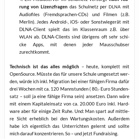
rung von Lizenz­fra­gen
das Schul­netz per
mit
DLNA
Audio­files (Fremd­spra­chen-CDs) und Fil­men (z.B.
Mer­lin). Jedes Android‑, iOS- oder Sonst­wie­ge­rät mit
DLNA-Cli­ent spielt das im Klas­sen­raum z.B. über
ab. DLNA-Cli­ents sind übri­gens oft sehr schi­
WLAN
cke Apps, mit denen jeder Maus­schub­ser
zurechtkommt.
Tech­nisch ist das alles mög­lich
– heu­te, kom­plett mit
Open­So­ur­ce. Müss­te das für unse­re Schu­le umge­setzt wer­
den, wür­de ich inkl. Migra­ti­on bei einer fähi­gen Fir­ma dafür
drei Wochen mit ca. 120 Mann­stun­den ( 80,- Euro Stun­den­
satz – soll ja eine fähi­ge Fir­ma sein) anset­zen. Dann wäre
mit einem Kapi­tal­ein­satz von ca. 20.000 Euro inkl. Hard­
ware aber für eini­ge Zeit Ruhe. Und: Man spart auf mitt­le­
re Sicht erheb­lich bei den War­tungs­kos­ten. Außer­dem
habe ich eigent­lich das Unter­rich­ten gelernt und soll­te
mich dar­auf kon­zen­trie­ren. So – und jetzt Fundraising.