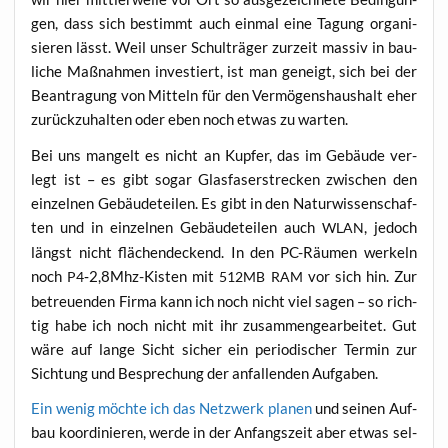
gen, dass sich bestimmt auch ein­mal eine Tagung orga­ni­
sie­ren lässt. Weil unser Schul­trä­ger zur­zeit mas­siv in bau­
li­che Maß­nah­men inves­tiert, ist man geneigt, sich bei der
Bean­tra­gung von Mit­teln für den Ver­mö­gens­haus­halt eher
zurück­zu­hal­ten oder eben noch etwas zu warten.
Bei uns man­gelt es nicht an Kup­fer, das im Gebäu­de ver­
legt ist – es gibt sogar Glas­fa­ser­stre­cken zwi­schen den
ein­zel­nen Gebäu­de­tei­len. Es gibt in den Natur­wis­sen­schaf­
ten und in ein­zel­nen Gebäu­de­tei­len auch
, jedoch
WLAN
längst nicht flä­chen­de­ckend. In den PC-Räu­men wer­keln
noch
‑2,8Mhz-Kisten mit
vor sich hin. Zur
P4
512MB
RAM
betreu­en­den Fir­ma kann ich noch nicht viel sagen – so rich­
tig habe ich noch nicht mit ihr zusam­men­ge­ar­bei­tet. Gut
wäre auf lan­ge Sicht sicher ein peri­odi­scher Ter­min zur
Sich­tung und Bespre­chung der anfal­len­den Aufgaben.
Ein wenig möch­te ich das Netz­werk pla­nen
und sei­nen Auf­
bau koor­di­nie­ren, wer­de in der Anfangs­zeit aber etwas sel­