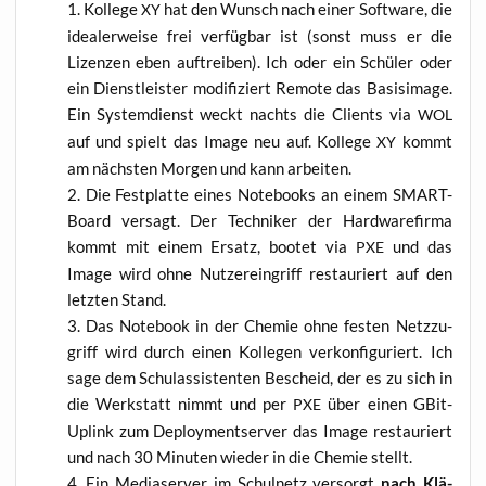
Kol­le­ge
hat den Wunsch nach einer Soft­ware, die
XY
idea­ler­wei­se frei ver­füg­bar ist (sonst muss er die
Lizen­zen eben auf­trei­ben). Ich oder ein Schü­ler oder
ein Dienst­leis­ter modi­fi­ziert Remo­te das Basis­image.
Ein Sys­tem­dienst weckt nachts die Cli­ents via
WOL
auf und spielt das Image neu auf. Kol­le­ge
kommt
XY
am nächs­ten Mor­gen und kann arbeiten.
Die Fest­plat­te eines Note­books an einem SMART-
Board ver­sagt. Der Tech­ni­ker der Hard­ware­fir­ma
kommt mit einem Ersatz, boo­tet via
und das
PXE
Image wird ohne Nut­zer­ein­griff restau­riert auf den
letz­ten Stand.
Das Note­book in der Che­mie ohne fes­ten Netz­zu­
griff wird durch einen Kol­le­gen ver­kon­fi­gu­riert. Ich
sage dem Schul­as­sis­ten­ten Bescheid, der es zu sich in
die Werk­statt nimmt und per
über einen GBit-
PXE
Uplink zum Deploy­ment­ser­ver das Image restau­riert
und nach 30 Minu­ten wie­der in die Che­mie stellt.
Ein Media­ser­ver im Schul­netz ver­sorgt
nach Klä­