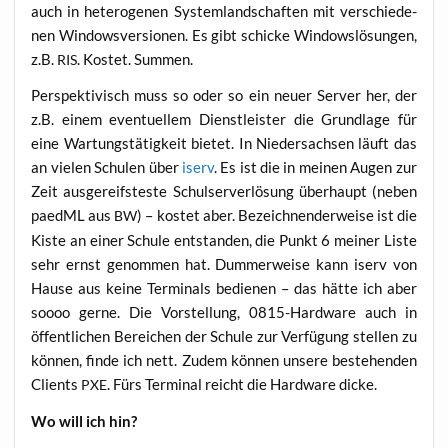
auch in hete­ro­ge­nen Sys­tem­land­schaf­ten mit ver­schie­de­
nen Win­dows­ver­sio­nen. Es gibt schi­cke Win­dows­lö­sun­gen,
z.B.
. Kos­tet. Summen.
RIS
Per­spek­ti­visch muss so oder so ein neu­er Ser­ver her, der
z.B. einem even­tu­el­lem Dienst­leis­ter die Grund­la­ge für
eine War­tungs­tä­tig­keit bie­tet. In Nie­der­sach­sen läuft das
an vie­len Schu­len über
iserv
. Es ist die in mei­nen Augen zur
Zeit aus­ge­reifs­tes­te Schul­ser­ver­lö­sung über­haupt (neben
paedML aus
) – kos­tet aber. Bezeich­nen­der­wei­se ist die
BW
Kis­te an einer Schu­le ent­stan­den, die Punkt 6 mei­ner Lis­te
sehr ernst genom­men hat. Dum­mer­wei­se kann iserv von
Hau­se aus kei­ne Ter­mi­nals bedie­nen – das hät­te ich aber
soooo ger­ne. Die Vor­stel­lung, 0815-Hard­ware auch in
öffent­li­chen Berei­chen der Schu­le zur Ver­fü­gung stel­len zu
kön­nen, fin­de ich nett. Zudem kön­nen unse­re bestehen­den
Cli­ents
. Fürs Ter­mi­nal reicht die Hard­ware dicke.
PXE
Wo will ich hin?