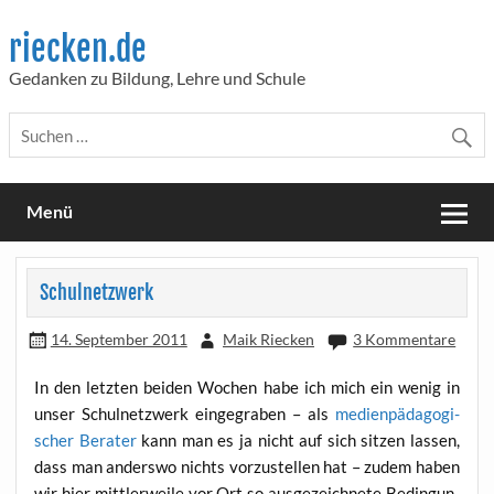
Skip
to
riecken.de
content
Gedanken zu Bildung, Lehre und Schule
Menü
Schulnetzwerk
14. September 2011
Maik Riecken
3 Kommentare
In den letz­ten bei­den Wochen habe ich mich ein wenig in
unser Schul­netz­werk ein­ge­gra­ben – als
medi­en­päd­ago­gi­
scher Bera­ter
kann man es ja nicht auf sich sit­zen las­sen,
dass man anders­wo nichts vor­zu­stel­len hat – zudem haben
wir hier mitt­ler­wei­le vor Ort so aus­ge­zeich­ne­te Bedin­gun­