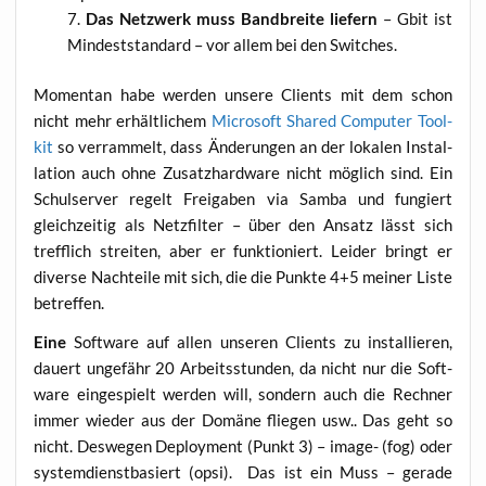
Das Netz­werk muss Band­brei­te lie­fern
– Gbit ist
Min­dest­stan­dard – vor allem bei den Switches.
Momen­tan habe wer­den unse­re Cli­ents mit dem schon
nicht mehr erhält­li­chem
Micro­soft Shared Com­pu­ter Tool­
kit
so ver­ram­melt, dass Ände­run­gen an der loka­len Instal­
la­ti­on auch ohne Zusatz­hard­ware nicht mög­lich sind. Ein
Schul­ser­ver regelt Frei­ga­ben via Sam­ba und fun­giert
gleich­zei­tig als Netz­fil­ter – über den Ansatz lässt sich
treff­lich strei­ten, aber er funk­tio­niert. Lei­der bringt er
diver­se Nach­tei­le mit sich, die die Punk­te 4+5 mei­ner Lis­te
betreffen.
Eine
Soft­ware auf allen unse­ren Cli­ents zu instal­lie­ren,
dau­ert unge­fähr 20 Arbeits­stun­den, da nicht nur die Soft­
ware ein­ge­spielt wer­den will, son­dern auch die Rech­ner
immer wie­der aus der Domä­ne flie­gen usw.. Das geht so
nicht. Des­we­gen Deploy­ment (Punkt 3) – image- (fog) oder
sys­tem­dienst­ba­siert (opsi). Das ist ein Muss – gera­de