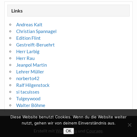
Links
Andreas Kalt
Christian Spannagel
Edition Flint
Gestreift-Beruehrt
Herr Larbig
Herr Rau
Jeanpol Martin
Lehrer Müller
norberto42
Ralf Hilgenstock
si tacuisses
Tulgeywood
Walter Böhme
Diese Website benutzt Cookies. Wenn du die Website weiter
nutzt, gehen wir von deinem Einverständnis aus.
Erstellt mit
WordPress
und
Courage
.
OK