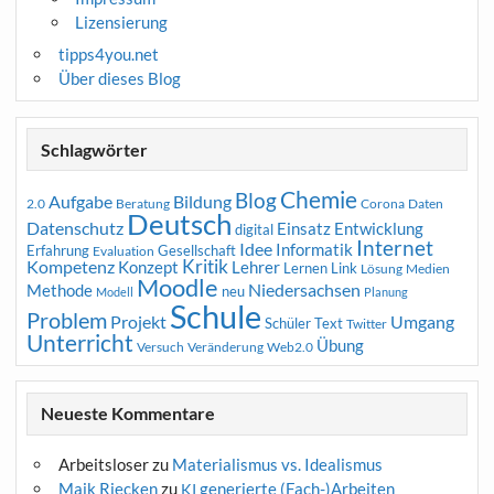
Lizensierung
tipps4you.net
Über dieses Blog
Schlagwörter
Chemie
Blog
Aufgabe
Bildung
2.0
Beratung
Corona
Daten
Deutsch
Datenschutz
Entwicklung
Einsatz
digital
Internet
Idee
Informatik
Erfahrung
Gesellschaft
Evaluation
Kritik
Kompetenz
Konzept
Lehrer
Lernen
Link
Medien
Lösung
Moodle
Niedersachsen
Methode
neu
Modell
Planung
Schule
Problem
Projekt
Umgang
Schüler
Text
Twitter
Unterricht
Übung
Versuch
Web2.0
Veränderung
Neueste Kommentare
Arbeitsloser
zu
Materialismus vs. Idealismus
Maik Riecken
zu
generierte (Fach-)Arbeiten
KI