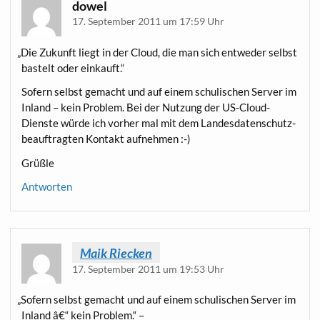
dowel
17. September 2011 um 17:59 Uhr
„
Die Zukunft liegt in der Cloud, die man sich ent­we­der selbst
bas­telt oder einkauft.“
Sofern selbst gemacht und auf einem schu­li­schen Ser­ver im
Inland – kein Pro­blem. Bei der Nut­zung der US-Cloud-
Diens­te wür­de ich vor­her mal mit dem Lan­des­da­ten­schutz­
be­auf­trag­ten Kon­takt aufnehmen :-)
Grüß­le
Antworten
Maik Riecken
17. September 2011 um 19:53 Uhr
„
Sofern selbst gemacht und auf einem schu­li­schen Ser­ver im
Inland â€“ kein Problem.“ –