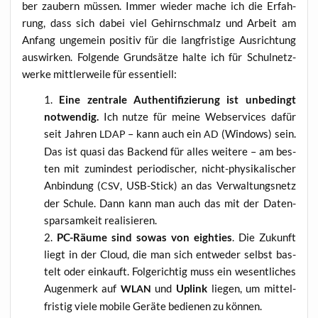
ber zau­bern müs­sen. Immer wie­der mache ich die Erfah­
rung, dass sich dabei viel Gehirn­schmalz und Arbeit am
Anfang unge­mein posi­tiv für die lang­fris­ti­ge Aus­rich­tung
aus­wir­ken. Fol­gen­de Grund­sät­ze hal­te ich für Schul­netz­
wer­ke mitt­ler­wei­le für essentiell:
Eine zen­tra­le Authen­ti­fi­zie­rung ist unbe­dingt
not­wen­dig.
Ich nut­ze für mei­ne Web­ser­vices dafür
seit Jah­ren
– kann auch ein
(Win­dows) sein.
LDAP
AD
Das ist qua­si das Backend für alles wei­te­re – am bes­
ten mit zumin­dest peri­odi­scher, nicht-phy­si­ka­li­scher
Anbin­dung (
, USB-Stick) an das Ver­wal­tungs­netz
CSV
der Schu­le. Dann kann man auch das mit der Daten­
spar­sam­keit realisieren.
PC-Räu­me sind sowas von eight­ies
. Die Zukunft
liegt in der Cloud, die man sich ent­we­der selbst bas­
telt oder ein­kauft. Fol­ge­rich­tig muss ein wesent­li­ches
Augen­merk auf
und
Uplink
lie­gen, um mit­tel­
WLAN
fris­tig vie­le mobi­le Gerä­te bedie­nen zu können.