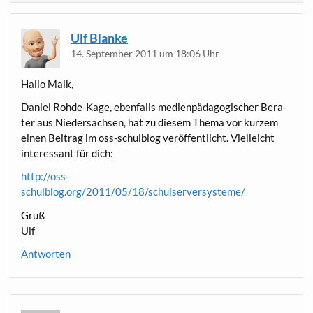
Ulf Blanke
14. September 2011 um 18:06 Uhr
Hal­lo Maik,
Dani­el Roh­de-Kage, eben­falls medi­en­päd­ago­gi­scher Bera­
ter aus Nie­der­sach­sen, hat zu die­sem The­ma vor kur­zem
einen Bei­trag im oss-schul­blog ver­öf­fent­licht. Viel­leicht
inter­es­sant für dich:
http://oss-
schulblog.org/2011/05/18/schulserversysteme/
Gruß
Ulf
Antworten