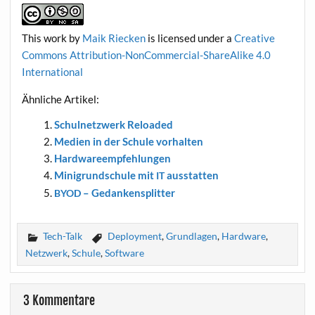
This work
by
Maik Riecken
is licen­sed under a
Crea­ti­ve
Com­mons Attri­bu­ti­on-Non­Com­mer­cial-ShareA­li­ke 4.0
International
Ähn­li­che Artikel:
Schul­netz­werk Reloaded
Medi­en in der Schu­le vorhalten
Hard­ware­emp­feh­lun­gen
Mini­grund­schu­le mit
ausstatten
IT
– Gedankensplitter
BYOD
Tech-Talk
Deployment
,
Grundlagen
,
Hardware
,
Netzwerk
,
Schule
,
Software
3 Kommentare