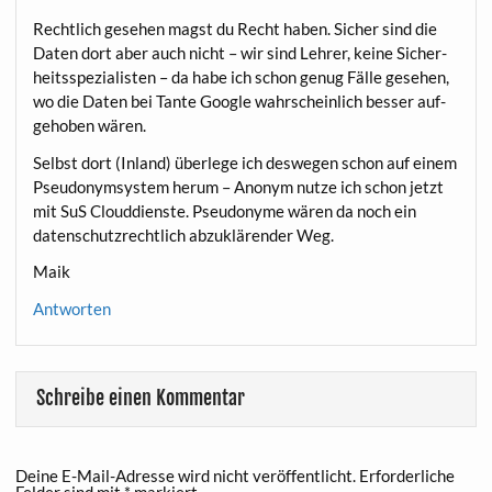
Recht­lich gese­hen magst du Recht haben. Sicher sind die
Daten dort aber auch nicht – wir sind Leh­rer, kei­ne Sicher­
heits­spe­zia­lis­ten – da habe ich schon genug Fäl­le gese­hen,
wo die Daten bei Tan­te Goog­le wahr­schein­lich bes­ser auf­
ge­ho­ben wären.
Selbst dort (Inland) über­le­ge ich des­we­gen schon auf einem
Pseud­onym­sys­tem her­um – Anonym nut­ze ich schon jetzt
mit SuS Cloud­diens­te. Pseud­ony­me wären da noch ein
daten­schutz­recht­lich abzu­klä­ren­der Weg.
Maik
Antworten
Schreibe einen Kommentar
Deine E-Mail-Adresse wird nicht veröffentlicht.
Erforderliche