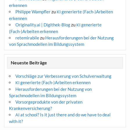
erkennen
Philippe Wampfler
zu
generierte (Fach-)Arbeiten
KI
erkennen
Originality.ai | Digithek-Blog
zu
generierte
KI
(Fach-)Arbeiten erkennen
retemirabile
zu
Herausforderungen bei der Nutzung
von Sprachmodellen im Bildungssystem
Neueste Beiträge
Vorschläge zur Verbesserung von Schulverwaltung
generierte (Fach-)Arbeiten erkennen
KI
Herausforderungen bei der Nutzung von
Sprachmodellen im Bildungssystem
Vorsorgeprodukte von der privaten
Krankenversicherung?
at school? Is it just there and do we have to deal
AI
with it?