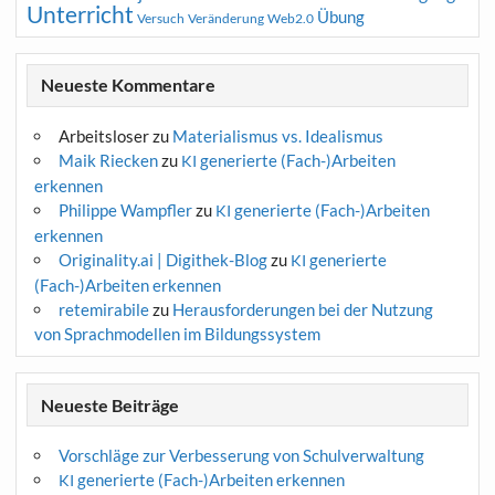
Unterricht
Übung
Versuch
Web2.0
Veränderung
Neueste Kommentare
Arbeitsloser
zu
Materialismus vs. Idealismus
Maik Riecken
zu
generierte (Fach-)Arbeiten
KI
erkennen
Philippe Wampfler
zu
generierte (Fach-)Arbeiten
KI
erkennen
Originality.ai | Digithek-Blog
zu
generierte
KI
(Fach-)Arbeiten erkennen
retemirabile
zu
Herausforderungen bei der Nutzung
von Sprachmodellen im Bildungssystem
Neueste Beiträge
Vorschläge zur Verbesserung von Schulverwaltung
generierte (Fach-)Arbeiten erkennen
KI