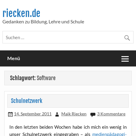
Skip
to
riecken.de
content
Gedanken zu Bildung, Lehre und Schule
Menü
Schlagwort:
Software
Schulnetzwerk
14. September 2011
Maik Riecken
3 Kommentare
In den letz­ten bei­den Wochen habe ich mich ein wenig in
unser Schul­netz­werk ein­ge­gra­ben – als
medi­en­päd­ago­gi­