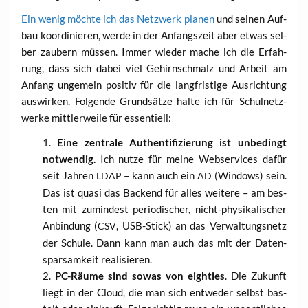
Ein wenig möch­te ich das Netz­werk pla­nen
und sei­nen Auf­
bau koor­di­nie­ren, wer­de in der Anfangs­zeit aber etwas sel­
ber zau­bern müs­sen. Immer wie­der mache ich die Erfah­
rung, dass sich dabei viel Gehirn­schmalz und Arbeit am
Anfang unge­mein posi­tiv für die lang­fris­ti­ge Aus­rich­tung
aus­wir­ken. Fol­gen­de Grund­sät­ze hal­te ich für Schul­netz­
wer­ke mitt­ler­wei­le für essentiell:
Eine zen­tra­le Authen­ti­fi­zie­rung ist unbe­dingt
not­wen­dig.
Ich nut­ze für mei­ne Web­ser­vices dafür
seit Jah­ren
– kann auch ein
(Win­dows) sein.
LDAP
AD
Das ist qua­si das Backend für alles wei­te­re – am bes­
ten mit zumin­dest peri­odi­scher, nicht-phy­si­ka­li­scher
Anbin­dung (
, USB-Stick) an das Ver­wal­tungs­netz
CSV
der Schu­le. Dann kann man auch das mit der Daten­
spar­sam­keit realisieren.
PC-Räu­me sind sowas von eight­ies
. Die Zukunft
liegt in der Cloud, die man sich ent­we­der selbst bas­