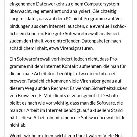
ein­ge­hen­den Daten­ver­kehr zu einem Com­pu­ter­sys­tem
über­wacht, regle­men­tiert und ana­ly­siert. Gleich­zei­tig
sorgt es dafür, dass auf dem
nicht Pro­gram­me auf Ver­
PC
bin­dun­gen aus dem Inter­net lau­schen, die even­tu­ell schäd­
lich sein könn­ten. Eine gute Soft­ware­fire­wall ana­ly­siert
zudem den Inhalt von ein­tref­fen­den Daten­pa­ke­ten nach
schäd­li­chem Inhalt, etwa Virensignaturen.
Ein Soft­ware­fire­wall ver­hin­dert jedoch nicht, dass Pro­
gram­me mit dem Inter­net Kon­takt auf­neh­men, die man für
die nor­ma­le Arbeit dort benö­tigt, etwa einen Inter­net­
brow­ser. Tat­säch­lich kom­men vie­le Viren aber genau auf
die­sem Weg auf den Rech­ner: Es wer­den Sicher­heits­lü­cken
von Brow­sern, E‑Mailclients usw. aus­ge­nutzt. Des­halb
bleibt es nach wie vor wich­tig, dass man die Soft­ware, die
man zur Arbeit im Inter­net benö­tigt, auf aktu­el­lem Stand
hält – die­se Arbeit nimmt einem die Soft­ware­fire­wall lei­der
nicht ab.
Womit wir beim einem wich­ti­gen Punkt wären: Vie­le Nut­