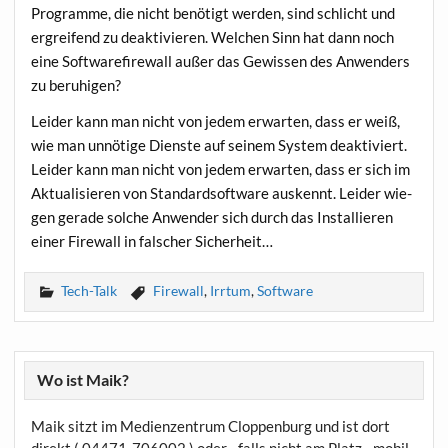
Pro­gram­me, die nicht benö­tigt wer­den, sind schlicht und
ergrei­fend zu deak­ti­vie­ren. Wel­chen Sinn hat dann noch
eine Soft­ware­fire­wall außer das Gewis­sen des Anwen­ders
zu beruhigen?
Lei­der kann man nicht von jedem erwar­ten, dass er weiß,
wie man unnö­ti­ge Diens­te auf sei­nem Sys­tem deak­ti­viert.
Lei­der kann man nicht von jedem erwar­ten, dass er sich im
Aktua­li­sie­ren von Stan­dard­soft­ware aus­kennt. Lei­der wie­
gen gera­de sol­che Anwen­der sich durch das Instal­lie­ren
einer Fire­wall in fal­scher Sicherheit…
Tech-Talk
Firewall
,
Irrtum
,
Software
Wo ist Maik?
Maik sitzt im Medienzentrum Cloppenburg und ist dort