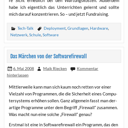
re Sicht erheb­lich bei den War­tungs­kos­ten. Außer­dem
habe ich eigent­lich das Unter­rich­ten gelernt und soll­te
mich dar­auf kon­zen­trie­ren. So – und jetzt Fundraising.
Tech-Talk
Deployment
,
Grundlagen
,
Hardware
,
Netzwerk
,
Schule
,
Software
Das Märchen von der Softwarefirewall
6. Mai 2008
Maik Riecken
Kommentar
hinterlassen
Mitt­ler­wei­le kann man sich kaum noch ret­ten vor einer
Viel­zahl von Pro­gram­men, die die Sicher­heit eines Com­pu­
ter­sys­tems erhö­hen sol­len. Ganz all­ge­mein fasst man der­
ar­ti­ge Pro­gram­me unter dem Begriff „Fire­wall“ zusam­men.
Was macht nun eine sol­che „Fire­wall“ genau?
Erst­mal ist eine in Soft­ware­fire­wall ein Pro­gramm, das den