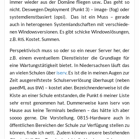
immer wie­der aus der Domä­ne flie­gen usw.. Das geht so
nicht. Des­we­gen Deploy­ment (Punkt 3) – image- (fog) oder
sys­tem­dienst­ba­siert (opsi). Das ist ein Muss – gera­de
auch in hete­ro­ge­nen Sys­tem­land­schaf­ten mit ver­schie­de­
nen Win­dows­ver­sio­nen. Es gibt schi­cke Win­dows­lö­sun­gen,
z.B.
. Kos­tet. Summen.
RIS
Per­spek­ti­visch muss so oder so ein neu­er Ser­ver her, der
z.B. einem even­tu­el­lem Dienst­leis­ter die Grund­la­ge für
eine War­tungs­tä­tig­keit bie­tet. In Nie­der­sach­sen läuft das
an vie­len Schu­len über
iserv
. Es ist die in mei­nen Augen zur
Zeit aus­ge­reifs­tes­te Schul­ser­ver­lö­sung über­haupt (neben
paedML aus
) – kos­tet aber. Bezeich­nen­der­wei­se ist die
BW
Kis­te an einer Schu­le ent­stan­den, die Punkt 6 mei­ner Lis­te
sehr ernst genom­men hat. Dum­mer­wei­se kann iserv von
Hau­se aus kei­ne Ter­mi­nals bedie­nen – das hät­te ich aber
soooo ger­ne. Die Vor­stel­lung, 0815-Hard­ware auch in
öffent­li­chen Berei­chen der Schu­le zur Ver­fü­gung stel­len zu
kön­nen, fin­de ich nett. Zudem kön­nen unse­re bestehen­den