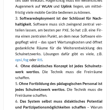
telt oder ein­kauft. Fol­ge­rich­tig muss ein wesent­li­ches
Augen­merk auf
und
Uplink
lie­gen, um mit­tel­
WLAN
fris­tig vie­le mobi­le Gerä­te bedie­nen zu können.
Soft­ware­de­ploy­ment ist der Schlüs­sel für Nach­
hal­tig­keit.
Soft­ware muss sich zwin­gend zen­tral ver­
tei­len las­sen, am bes­ten per
. So hat z.B. eine Fir­
PXE
ma einen zen­tra­len Punkt, an dem neue Soft­ware ein­
ge­pflegt wird – das spart War­tunsg­kos­ten und öff­net
gedank­li­che Räu­me für die Wei­ter­ent­wick­lung des
Schul­netz­werks. Lösun­gen dafür gibt es vie­le, z.B.
opsi
,
fog
oder
.
RIS
Ohne didak­ti­sches Kon­zept ist jedes Schul­netz­
werk wert­los.
Die Tech­nik muss die Fre­ir­räu­me
schaffen.
Ohne Fort­bil­dung des päd­ago­gi­schen Per­so­nal ist
jedes Schul­netz­werk wert­los.
Die Tech­nik muss die
Frei­räu­me schaffen.
Das Sys­tem selbst muss didak­ti­sches Poten­ti­al
und Par­ti­zi­pa­ti­ons­mög­lich­kei­ten schaf­fen
– War­um