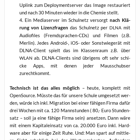
Uplink zum Deploy­ment­ser­ver das Image restau­riert
und nach 30 Minu­ten wie­der in die Che­mie stellt.
Ein Media­ser­ver im Schul­netz ver­sorgt
nach Klä­
rung von Lizenz­fra­gen
das Schul­netz per
mit
DLNA
Audio­files (Fremd­spra­chen-CDs) und Fil­men (z.B.
Mer­lin). Jedes Android‑, iOS- oder Sonst­wie­ge­rät mit
DLNA-Cli­ent spielt das im Klas­sen­raum z.B. über
ab. DLNA-Cli­ents sind übri­gens oft sehr schi­
WLAN
cke Apps, mit denen jeder Maus­schub­ser
zurechtkommt.
Tech­nisch ist das alles mög­lich
– heu­te, kom­plett mit
Open­So­ur­ce. Müss­te das für unse­re Schu­le umge­setzt wer­
den, wür­de ich inkl. Migra­ti­on bei einer fähi­gen Fir­ma dafür
drei Wochen mit ca. 120 Mann­stun­den ( 80,- Euro Stun­den­
satz – soll ja eine fähi­ge Fir­ma sein) anset­zen. Dann wäre
mit einem Kapi­tal­ein­satz von ca. 20.000 Euro inkl. Hard­
ware aber für eini­ge Zeit Ruhe. Und: Man spart auf mitt­le­