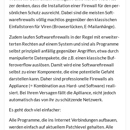
zer den­ken, dass die Instal­la­ti­on einer Fire­wall für den per­
sön­li­chen Schutz aus­reicht. Dabei sind die meis­ten Soft­
ware­fire­walls völ­lig macht­los gegen­über den klas­si­schen
Ein­falls­to­ren für Viren (Brow­ser­lü­cken, E‑Mailanhänge).
Zudem lau­fen Soft­ware­fire­walls in der Regel mit erwei­ter­
ter­ten Rech­ten auf einem Sys­tem und sind als Pro­gram­me
selbst prin­zi­pi­ell anfäl­lig gegen­über Angrif­fen, etwa durch
mani­pu­lier­te Daten­pa­ke­te, die z.B. einen klas­si­sche Buf­
fero­ver­flow aus­lö­sen. Damit wird eine Soft­ware­fire­wall
selbst zu einer Kom­po­nen­te, die eine poten­ti­el­le Gefaht
dar­stel­len kann. Daher sind pro­fes­sio­nel­le Fire­walls als
Appli­ance (= Kom­bi­na­ti­on aus Hard- und Soft­ware) rea­li­
siert. Bei Ihrem Ver­sa­gen fällt die Aplli­ance, nicht jedoch
auto­ma­tisch das von ihr zu schüt­zen­de Netzwerk.
Es geht doch viel einfacher:
Alle Pro­gram­me, die ins Inter­net Ver­bin­dun­gen auf­bau­en,
wer­den ein­fach auf aktu­el­lem Patch­le­vel gehal­ten. Alle