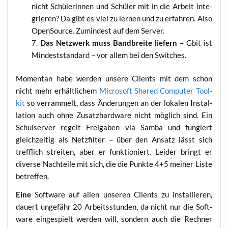
nicht Schü­le­rin­nen und Schü­ler mit in die Arbeit inte­
grie­ren? Da gibt es viel zu ler­nen und zu erfah­ren. Also
Open­So­ur­ce. Zumin­dest auf dem Server.
Das Netz­werk muss Band­brei­te lie­fern
– Gbit ist
Min­dest­stan­dard – vor allem bei den Switches.
Momen­tan habe wer­den unse­re Cli­ents mit dem schon
nicht mehr erhält­li­chem
Micro­soft Shared Com­pu­ter Tool­
kit
so ver­ram­melt, dass Ände­run­gen an der loka­len Instal­
la­ti­on auch ohne Zusatz­hard­ware nicht mög­lich sind. Ein
Schul­ser­ver regelt Frei­ga­ben via Sam­ba und fun­giert
gleich­zei­tig als Netz­fil­ter – über den Ansatz lässt sich
treff­lich strei­ten, aber er funk­tio­niert. Lei­der bringt er
diver­se Nach­tei­le mit sich, die die Punk­te 4+5 mei­ner Lis­te
betreffen.
Eine
Soft­ware auf allen unse­ren Cli­ents zu instal­lie­ren,
dau­ert unge­fähr 20 Arbeits­stun­den, da nicht nur die Soft­
ware ein­ge­spielt wer­den will, son­dern auch die Rech­ner