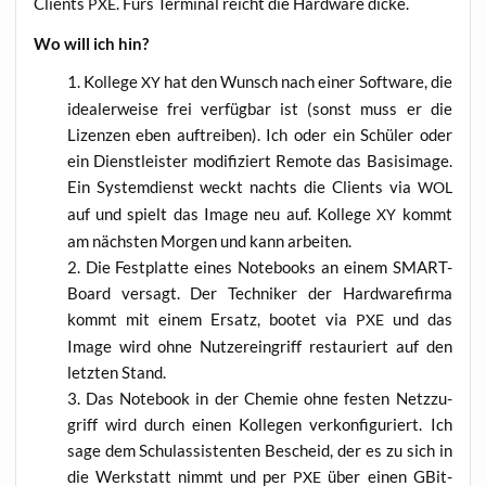
Cli­ents
. Fürs Ter­mi­nal reicht die Hard­ware dicke.
PXE
Wo will ich hin?
Kol­le­ge
hat den Wunsch nach einer Soft­ware, die
XY
idea­ler­wei­se frei ver­füg­bar ist (sonst muss er die
Lizen­zen eben auf­trei­ben). Ich oder ein Schü­ler oder
ein Dienst­leis­ter modi­fi­ziert Remo­te das Basis­image.
Ein Sys­tem­dienst weckt nachts die Cli­ents via
WOL
auf und spielt das Image neu auf. Kol­le­ge
kommt
XY
am nächs­ten Mor­gen und kann arbeiten.
Die Fest­plat­te eines Note­books an einem SMART-
Board ver­sagt. Der Tech­ni­ker der Hard­ware­fir­ma
kommt mit einem Ersatz, boo­tet via
und das
PXE
Image wird ohne Nut­zer­ein­griff restau­riert auf den
letz­ten Stand.
Das Note­book in der Che­mie ohne fes­ten Netz­zu­
griff wird durch einen Kol­le­gen ver­kon­fi­gu­riert. Ich
sage dem Schul­as­sis­ten­ten Bescheid, der es zu sich in
die Werk­statt nimmt und per
über einen GBit-
PXE