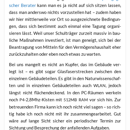
scher Bera­ter
kann man es ja nicht auf sich sit­zen las­sen,
dass man anders­wo nichts vor­zu­stel­len hat – zudem haben
wir hier mitt­ler­wei­le vor Ort so aus­ge­zeich­ne­te Bedin­gun­
gen, dass sich bestimmt auch ein­mal eine Tagung orga­ni­
sie­ren lässt. Weil unser Schul­trä­ger zur­zeit mas­siv in bau­
li­che Maß­nah­men inves­tiert, ist man geneigt, sich bei der
Bean­tra­gung von Mit­teln für den Ver­mö­gens­haus­halt eher
zurück­zu­hal­ten oder eben noch etwas zu warten.
Bei uns man­gelt es nicht an Kup­fer, das im Gebäu­de ver­
legt ist – es gibt sogar Glas­fa­ser­stre­cken zwi­schen den
ein­zel­nen Gebäu­de­tei­len. Es gibt in den Natur­wis­sen­schaf­
ten und in ein­zel­nen Gebäu­de­tei­len auch
, jedoch
WLAN
längst nicht flä­chen­de­ckend. In den PC-Räu­men wer­keln
noch
‑2,8Mhz-Kisten mit
vor sich hin. Zur
P4
512MB
RAM
betreu­en­den Fir­ma kann ich noch nicht viel sagen – so rich­
tig habe ich noch nicht mit ihr zusam­men­ge­ar­bei­tet. Gut
wäre auf lan­ge Sicht sicher ein peri­odi­scher Ter­min zur
Sich­tung und Bespre­chung der anfal­len­den Aufgaben.