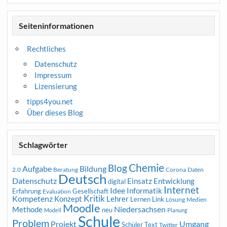
Seiteninformationen
Rechtliches
Datenschutz
Impressum
Lizensierung
tipps4you.net
Über dieses Blog
Schlagwörter
Chemie
Blog
Aufgabe
Bildung
2.0
Beratung
Corona
Daten
Deutsch
Datenschutz
Entwicklung
Einsatz
digital
Internet
Idee
Informatik
Erfahrung
Gesellschaft
Evaluation
Kritik
Kompetenz
Konzept
Lehrer
Lernen
Link
Medien
Lösung
Moodle
Niedersachsen
Methode
neu
Modell
Planung
Schule
Problem
Projekt
Umgang
Schüler
Text
Twitter