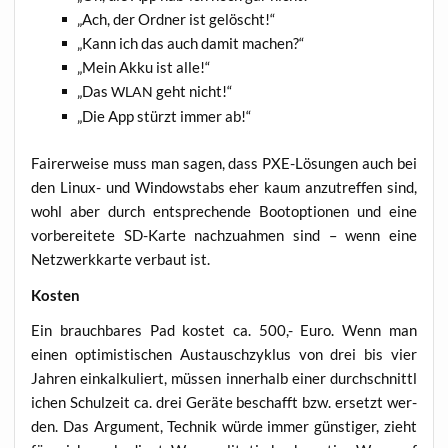
„
Ach, der Ord­ner ist gelöscht!“
„
Kann ich das auch damit machen?“
„
Mein Akku ist alle!“
„
Das
geht nicht!“
WLAN
„
Die App stürzt immer ab!“
Fai­rer­wei­se muss man sagen, dass PXE-Lösun­gen auch bei
den Linux- und Win­dow­stabs eher kaum anzu­tref­fen sind,
wohl aber durch ent­spre­chen­de Boot­op­tio­nen und eine
vor­be­rei­te­te SD-Kar­te nach­zu­ah­men sind – wenn eine
Netz­werk­kar­te ver­baut ist.
Kos­ten
Ein brauch­ba­res Pad kos­tet ca. 500,- Euro. Wenn man
einen opti­mis­ti­schen Aus­tausch­zy­klus von drei bis vier
Jah­ren ein­kal­ku­liert, müs­sen inner­halb einer durch­schnitt­l
i­chen Schul­zeit ca. drei Gerä­te beschafft bzw. ersetzt wer­
den. Das Argu­ment, Tech­nik wür­de immer güns­ti­ger, zieht