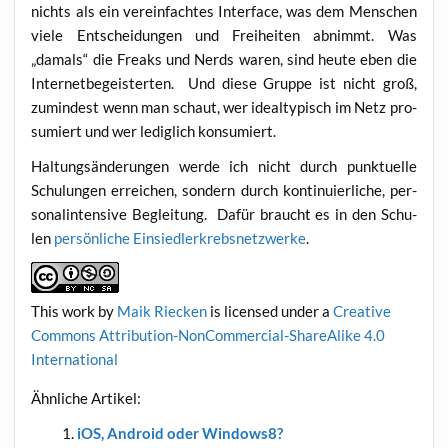
nichts als ein ver­ein­fach­tes Inter­face, was dem Men­schen
vie­le Ent­schei­dun­gen und Frei­hei­ten abnimmt. Was
„damals“ die Freaks und Nerds waren, sind heu­te eben die
Inter­net­be­geis­ter­ten. Und die­se Grup­pe ist nicht groß,
zumin­dest wenn man schaut, wer ide­al­ty­pisch im Netz pro­
sumiert und wer ledig­lich konsumiert.
Hal­tungs­än­de­run­gen wer­de ich nicht durch punk­tu­el­le
Schu­lun­gen errei­chen, son­dern durch kon­ti­nu­ier­li­che, per­
so­nal­in­ten­si­ve Beglei­tung. Dafür braucht es in den Schu­
len
per­sön­li­che Ein­sied­ler­krebs­netz­wer­ke
.
This work
by
Maik Riecken
is licen­sed under a
Crea­ti­ve
Com­mons Attri­bu­ti­on-Non­Com­mer­cial-ShareA­li­ke 4.0
International
Ähn­li­che Artikel:
iOS, Android oder Windows8?