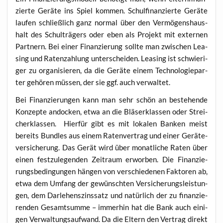
zier­te Gerä­te ins Spiel kom­men. Schul­fi­nan­zier­te Gerä­te
lau­fen schließ­lich ganz nor­mal über den Ver­mö­gens­haus­
halt des Schul­trä­gers oder eben als Pro­jekt mit exter­nen
Part­nern. Bei einer Finan­zie­rung soll­te man zwi­schen Lea­
sing und Raten­zah­lung unter­schei­den. Lea­sing ist schwie­ri­
ger zu orga­ni­sie­ren, da die Gerä­te einem Tech­no­lo­gie­par­
ter gehö­ren müs­sen, der sie ggf. auch verwaltet.
Bei Finan­zie­run­gen kann man sehr schön an bestehen­de
Kon­zep­te ando­cken, etwa an die Blä­ser­klas­sen oder Strei­
cher­klas­sen. Hier­für gibt es mit loka­len Ban­ken meist
bereits Bund­les aus einem Raten­ver­trag und einer Gerä­te­
ver­si­che­rung. Das Gerät wird über monat­li­che Raten über
einen fest­zu­le­gen­den Zeit­raum erwor­ben. Die Finan­zie­
rungs­be­din­gun­gen hän­gen von ver­schie­de­nen Fak­to­ren ab,
etwa dem Umfang der gewünsch­ten Ver­si­che­rungs­leis­tun­
gen, dem Dar­le­hens­zins­satz und natür­lich der zu finan­zie­
ren­den Gesamt­sum­me – immer­hin hat die Bank auch eini­
gen Ver­wal­tungs­auf­wand. Da die Eltern den Ver­trag direkt