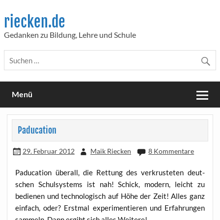
Skip
to
riecken.de
content
Gedanken zu Bildung, Lehre und Schule
Menü
Paducation
29. Februar 2012
Maik Riecken
8 Kommentare
Padu­ca­ti­on über­all, die Ret­tung des ver­krus­te­ten deut­
schen Schul­sys­tems ist nah! Schick, modern, leicht zu
bedie­nen und tech­no­lo­gisch auf Höhe der Zeit! Alles ganz
ein­fach, oder? Erst­mal expe­ri­men­tie­ren und Erfah­run­gen
sam­meln. Dann ergibt sich alles Weitere!