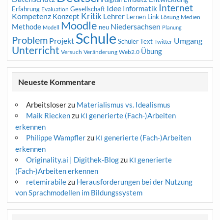
Internet
Idee
Informatik
Erfahrung
Gesellschaft
Evaluation
Kritik
Kompetenz
Konzept
Lehrer
Lernen
Link
Medien
Lösung
Moodle
Niedersachsen
Methode
neu
Modell
Planung
Schule
Problem
Projekt
Umgang
Schüler
Text
Twitter
Unterricht
Übung
Versuch
Web2.0
Veränderung
Neueste Kommentare
Arbeitsloser
zu
Materialismus vs. Idealismus
Maik Riecken
zu
generierte (Fach-)Arbeiten
KI
erkennen
Philippe Wampfler
zu
generierte (Fach-)Arbeiten
KI
erkennen
Originality.ai | Digithek-Blog
zu
generierte
KI
(Fach-)Arbeiten erkennen
retemirabile
zu
Herausforderungen bei der Nutzung
von Sprachmodellen im Bildungssystem