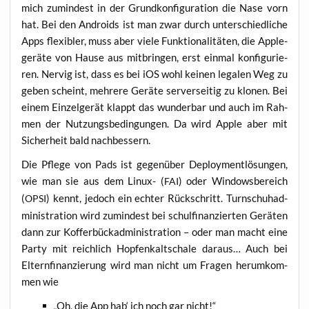
mich zumin­dest in der Grund­kon­fi­gu­ra­ti­on die Nase vorn
hat. Bei den Andro­ids ist man zwar durch unter­schied­li­che
Apps fle­xi­bler, muss aber vie­le Funk­tio­na­li­tä­ten, die Apple­
ge­rä­te von Hau­se aus mit­brin­gen, erst ein­mal kon­fi­gu­rie­
ren. Ner­vig ist, dass es bei iOS wohl kei­nen lega­len Weg zu
geben scheint, meh­re­re Gerä­te ser­ver­sei­tig zu klo­nen. Bei
einem Ein­zel­ge­rät klappt das wun­der­bar und auch im Rah­
men der Nut­zungs­be­din­gun­gen. Da wird Apple aber mit
Sicher­heit bald nachbessern.
Die Pfle­ge von Pads ist gegen­über Deploy­ment­lö­sun­gen,
wie man sie aus dem Linux- (
) oder Win­dows­be­reich
FAI
(
) kennt, jedoch ein ech­ter Rück­schritt. Turn­schuh­ad­
OPSI
mi­nis­tra­ti­on wird zumin­dest bei schul­fi­nan­zier­ten Gerä­ten
dann zur Kof­fer­bück­ad­mi­nis­tra­ti­on – oder man macht eine
Par­ty mit reich­lich Hop­fen­kalt­scha­le dar­aus… Auch bei
Eltern­fi­nan­zie­rung wird man nicht um Fra­gen her­um­kom­
men wie
„
Oh, die App hab‘ ich noch gar nicht!“