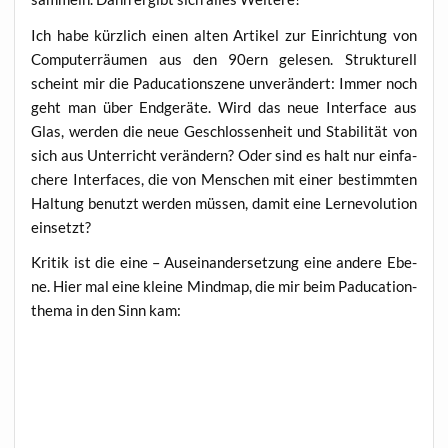
Ich habe kürz­lich einen alten Arti­kel zur Ein­rich­tung von
Com­pu­ter­räu­men aus den 90ern gele­sen. Struk­tu­rell
scheint mir die Padu­ca­ti­onsze­ne unver­än­dert: Immer noch
geht man über End­ge­rä­te. Wird das neue Inter­face aus
Glas, wer­den die neue Geschlos­sen­heit und Sta­bi­li­tät von
sich aus Unter­richt ver­än­dern? Oder sind es halt nur ein­fa­
che­re Inter­faces, die von Men­schen mit einer bestimm­ten
Hal­tung benutzt wer­den müs­sen, damit eine Ler­nevo­lu­ti­on
einsetzt?
Kri­tik ist die eine – Aus­ein­an­der­set­zung eine ande­re Ebe­
ne. Hier mal eine klei­ne Mind­map, die mir beim Padu­ca­ti­on­
the­ma in den Sinn kam: