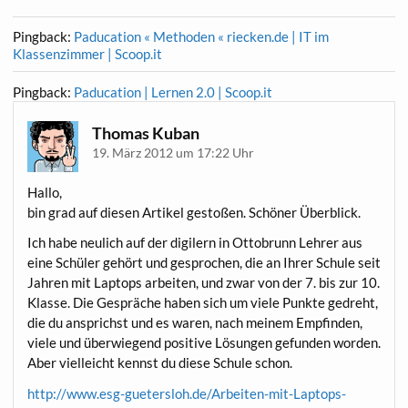
Pingback:
Paducation « Methoden « riecken.de | IT im
Klassenzimmer | Scoop.it
Pingback:
Paducation | Lernen 2.0 | Scoop.it
Thomas Kuban
19. März 2012 um 17:22 Uhr
Hal­lo,
bin grad auf die­sen Arti­kel gesto­ßen. Schö­ner Überblick.
Ich habe neu­lich auf der digi­lern in Otto­brunn Leh­rer aus
eine Schü­ler gehört und gespro­chen, die an Ihrer Schu­le seit
Jah­ren mit Lap­tops arbei­ten, und zwar von der 7. bis zur 10.
Klas­se. Die Gesprä­che haben sich um vie­le Punk­te gedreht,
die du ansprichst und es waren, nach mei­nem Emp­fin­den,
vie­le und über­wie­gend posi­ti­ve Lösun­gen gefun­den wor­den.
Aber viel­leicht kennst du die­se Schu­le schon.
http://www.esg-guetersloh.de/Arbeiten-mit-Laptops-