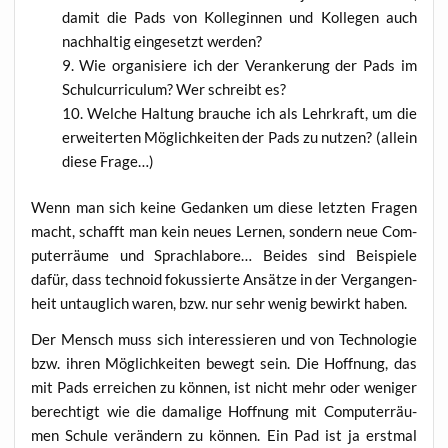
damit die Pads von Kol­le­gin­nen und Kol­le­gen auch
nach­hal­tig ein­ge­setzt werden?
Wie orga­ni­sie­re ich der Ver­an­ke­rung der Pads im
Schul­cur­ri­cu­lum? Wer schreibt es?
Wel­che Hal­tung brau­che ich als Lehr­kraft, um die
erwei­ter­ten Mög­lich­kei­ten der Pads zu nut­zen? (allein
die­se Frage…)
Wenn man sich kei­ne Gedan­ken um die­se letz­ten Fra­gen
macht, schafft man kein neu­es Ler­nen, son­dern neue Com­
pu­ter­räu­me und Sprach­la­bo­re… Bei­des sind Bei­spie­le
dafür, dass tech­no­id fokus­sier­te Ansät­ze in der Ver­gan­gen­
heit untaug­lich waren, bzw. nur sehr wenig bewirkt haben.
Der Mensch muss sich inter­es­sie­ren und von Tech­no­lo­gie
bzw. ihren Mög­lich­kei­ten bewegt sein. Die Hoff­nung, das
mit Pads errei­chen zu kön­nen, ist nicht mehr oder weni­ger
berech­tigt wie die dama­li­ge Hoff­nung mit Com­pu­ter­räu­
men Schu­le ver­än­dern zu kön­nen. Ein Pad ist ja erst­mal