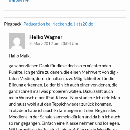
Antworten
Pingback:
Paducation bei riecken.de. | ats20.de
Heiko Wagner
3. März 2012 um 23:03 Uhr
Hal­lo Maik,
ganz herz­li­chen Dank für die­se doch so ernüch­tern­den
Punk­te. Ich gehö­re zu denen, die einen Mehr­wert von digi­
ta­len Medi­en, deren Inhal­ten bzw. Mög­lich­kei­ten für die
Bil­dung erken­nen. Lei­der bin ich auch einer von denen, die
ganz schnell mal was pro­bie­ren wol­len. Dazu zählt auch
mein Wunsch einer iPad-Klas­se. Nun stu­die­re ich dein Map
und muss wohl auf den Tep­pich wie­der zurück kom­men.
Trotz­dem habe ich auch Erfah­run­gen mit dem Beginn des
Mood­lens in der Schu­le sam­meln dür­fen und da bin ich auch
so ran gegan­gen. Ein­fach eine Klas­se neh­men und los­le­gen.
Mitt­ler­wei­le schaf­fe ich z.T. bis zu 6 Klas­sen in Mood­le zu