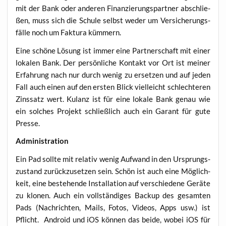
mit der Bank oder ande­ren Finan­zie­rungs­part­ner abschlie­
ßen, muss sich die Schu­le selbst weder um Ver­si­che­rungs­
fäl­le noch um Fak­tu­ra kümmern.
Eine schö­ne Lösung ist immer eine Part­ner­schaft mit einer
loka­len Bank. Der per­sön­li­che Kon­takt vor Ort ist mei­ner
Erfah­rung nach nur durch wenig zu erset­zen und auf jeden
Fall auch einen auf den ers­ten Blick viel­leicht schlech­te­ren
Zins­satz wert. Kulanz ist für eine loka­le Bank genau wie
ein sol­ches Pro­jekt schließ­lich auch ein Garant für gute
Presse.
Admi­nis­tra­ti­on
Ein Pad soll­te mit rela­tiv wenig Auf­wand in den Ursprungs­
zu­stand zurück­zu­set­zen sein. Schön ist auch eine Mög­lich­
keit, eine bestehen­de Instal­la­ti­on auf ver­schie­de­ne Gerä­te
zu klo­nen. Auch ein voll­stän­di­ges Back­up des gesam­ten
Pads (Nach­rich­ten, Mails, Fotos, Vide­os, Apps usw.) ist
Pflicht. Android und iOS kön­nen das bei­de, wobei iOS für