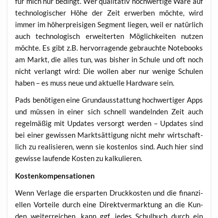
für mich nur bedingt. Wer qua­li­ta­tiv hoch­wer­ti­ge Ware auf
tech­no­lo­gi­scher Höhe der Zeit erwer­ben möch­te, wird
immer im höher­prei­si­gen Seg­ment lie­gen, weil er natür­lich
auch tech­no­lo­gisch erwei­ter­ten Mög­lich­kei­ten nut­zen
möch­te. Es gibt z.B. her­vor­ra­gen­de gebrauch­te Note­books
am Markt, die alles tun, was bis­her in Schu­le und oft noch
nicht ver­langt wird: Die wol­len aber nur weni­ge Schu­len
haben – es muss neue und aktu­el­le Hard­ware sein.
Pads benö­ti­gen eine Grund­aus­stat­tung hoch­wer­ti­ger Apps
und müs­sen in einer sich schnell wan­deln­den Zeit auch
regel­mä­ßig mit Updates ver­sorgt wer­den – Updates sind
bei einer gewis­sen Markt­sät­ti­gung nicht mehr wirt­schaft­
lich zu rea­li­sie­ren, wenn sie kos­ten­los sind. Auch hier sind
gewis­se lau­fen­de Kos­ten zu kalkulieren.
Kos­ten­kom­pen­sa­tio­nen
Wenn Ver­la­ge die erspar­ten Druck­kos­ten und die finan­zi­
el­len Vor­tei­le durch eine Direkt­ver­mark­tung an die Kun­
den wei­ter­rei­chen, kann ggf. jedes Schul­buch durch ein