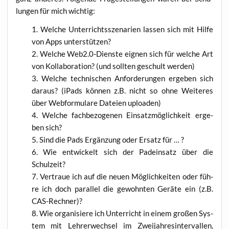
lun­gen für mich wichtig:
Wel­che Unter­richts­sze­na­ri­en las­sen sich mit Hil­fe
von Apps unterstützen?
Wel­che Web2.0‑Dienste eig­nen sich für wel­che Art
von Kol­la­bo­ra­ti­on? (und soll­ten geschult werden)
Wel­che tech­ni­schen Anfor­de­run­gen erge­ben sich
dar­aus? (iPads kön­nen z.B. nicht so ohne Wei­te­res
über Web­for­mu­la­re Datei­en uploaden)
Wel­che fach­be­zo­ge­nen Ein­satz­mög­lich­keit erge­
ben sich?
Sind die Pads Ergän­zung oder Ersatz für … ?
Wie ent­wi­ckelt sich der Pad­ein­satz über die
Schulzeit?
Ver­traue ich auf die neu­en Mög­lich­kei­ten oder füh­
re ich doch par­al­lel die gewohn­ten Gerä­te ein (z.B.
CAS-Rechner)?
Wie orga­ni­sie­re ich Unter­richt in einem gro­ßen Sys­
tem mit Leh­rer­wech­sel im Zwei­jah­res­in­ter­val­len,