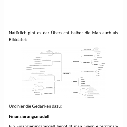
Natür­lich gibt es der Über­sicht hal­ber die Map auch als
Bilddatei:
Und hier die Gedan­ken dazu:
Finan­zie­rungs­mo­dell
Ein Finan­zie­rungs­mo­dell benö­tigt man, wenn eltern­fi­nan­