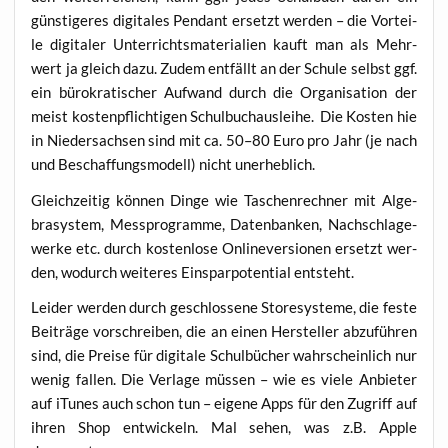
güns­ti­ge­res digi­ta­les Pen­dant ersetzt wer­den – die Vor­tei­
le digi­ta­ler Unter­richts­ma­te­ria­li­en kauft man als Mehr­
wert ja gleich dazu. Zudem ent­fällt an der Schu­le selbst ggf.
ein büro­kra­ti­scher Auf­wand durch die Orga­ni­sa­ti­on der
meist kos­ten­pflich­ti­gen Schul­buch­aus­lei­he. Die Kos­ten hie
in Nie­der­sach­sen sind mit ca. 50–80 Euro pro Jahr (je nach
und Beschaf­fungs­mo­dell) nicht unerheblich.
Gleich­zei­tig kön­nen Din­ge wie Taschen­rech­ner mit Alge­
bra­sys­tem, Mess­pro­gram­me, Daten­ban­ken, Nach­schla­ge­
wer­ke etc. durch kos­ten­lo­se Onlin­ever­sio­nen ersetzt wer­
den, wodurch wei­te­res Ein­spar­po­ten­ti­al entsteht.
Lei­der wer­den durch geschlos­se­ne Store­sys­te­me, die fes­te
Bei­trä­ge vor­schrei­ben, die an einen Her­stel­ler abzu­füh­ren
sind, die Prei­se für digi­ta­le Schul­bü­cher wahr­schein­lich nur
wenig fal­len. Die Ver­la­ge müs­sen – wie es vie­le Anbie­ter
auf iTu­nes auch schon tun – eige­ne Apps für den Zugriff auf
ihren Shop ent­wi­ckeln. Mal sehen, was z.B. Apple