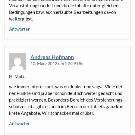
Ver­an­stal­tung han­delt und du die Inhal­te unter glei­chen
Bedin­gun­gen bzw. auch erlaub­te Bear­bei­tun­gen davon
weitergibst.
Antworten
Andreas Hofmann
10. März 2012 um 22:29 Uhr
Hi Maik,
wie immer inter­es­sant, was du denkst und sagst. Vie­le dei­
ner Punk­te sind ja aber schon deut­lich wei­ter gedacht und
prak­ti­ziert wor­den. Beson­ders Bereich des Ver­si­che­rungs­
schut­zes, etc. gibt es auch im Bereich der Tablets ganz kon­
kre­te Ange­bo­te. Wir schna­cken mal drüber.
Antworten