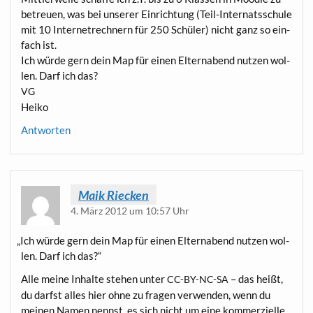
betreu­en, was bei unse­rer Ein­rich­tung (Teil-Inter­nats­schu­le
mit 10 Inter­net­rech­nern für 250 Schü­ler) nicht ganz so ein­
fach ist.
Ich wür­de gern dein Map für einen Eltern­abend nut­zen wol­
len. Darf ich das?
VG
Heiko
Antworten
Maik Riecken
4. März 2012 um 10:57 Uhr
„
Ich wür­de gern dein Map für einen Eltern­abend nut­zen wol­
len. Darf ich das?“
Alle mei­ne Inhal­te ste­hen unter
– das heißt,
CC-BY-NC-SA
du darfst alles hier ohne zu fra­gen ver­wen­den, wenn du
mei­nen Namen nennst, es sich nicht um eine kom­mer­zi­el­le