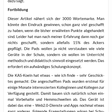
dazu sagt.
Fort­bil­dung
Die­ser Arti­kel nähert sich der 3000 Worte­mar­ke. Man
könn­te den Ein­druck gewin­nen, schon ganz viel geschafft
zu haben, wenn die bis­her erwähn­ten Punk­te abge­han­delt
sind. Lei­der hat man nach mei­ner Erfah­rung dann noch gar
nichts geschafft, son­dern alle­falls 15% des Ackers
gepflügt. Die Pads wol­len ja nicht ver­stau­ben wie vie­le
Gerä­te in der Schu­le, son­dern sie wol­len im Unter­richt
metho­disch und didak­tisch sinn­voll ein­ge­setzt wer­den. Das
erfor­dert ein auf­wän­di­ges Schulungskonzept.
Die KAS-Koeln hat etwas – wie ich fin­de – sehr Geschick­
tes gemacht: Die ange­schaff­ten Pads wur­den erst­mal für
eini­ge Mona­te inter­es­sier­ten Kol­le­gin­nen und Kol­le­gen zur
Ver­fü­gung gestellt. Damit bau­en sich natür­lich schon ein­
mal Vor­be­hal­te und Hemm­schwel­len ab. Das Gerät ist
dabei das eine – Web2.0‑Dienste und Apps noch­mal etwas
ganz ande­res. Fol­gen­de Fra­ge­stel­lun­gen wären bei Schu­