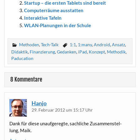
Start­up – die ers­ten Tablets sind bereit
Com­pu­ter­räu­me ausstatten
Inter­ak­ti­ve Tafeln
WLAN-Pla­nun­gen in der Schule
Methoden
,
Tech-Talk
1:1
,
1:many
,
Android
,
Ansatz
,
Didaktik
,
Finanzierung
,
Gedanken
,
iPad
,
Konzept
,
Methodik
,
Paducation
8 Kommentare
Hanjo
29. Februar 2012 um 15:17 Uhr
Dank für die­se unauf­ge­reg­te, sach­li­che Zusam­men­stel­
lung, Maik.