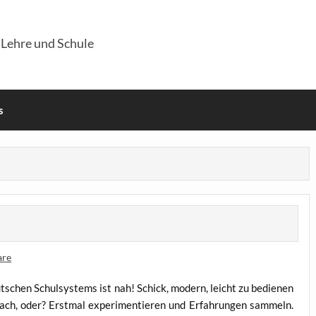
 Lehre und Schule
s
are
deut­schen Schul­sys­tems ist nah! Schick, modern, leicht zu bedie­nen
ach, oder? Erst­mal expe­ri­men­tie­ren und Erfah­run­gen sam­meln.