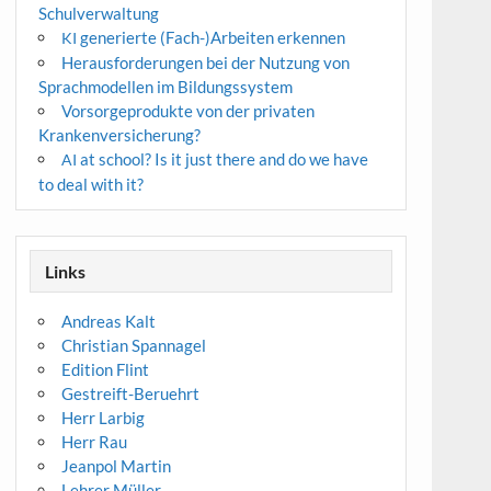
Schulverwaltung
generierte (Fach-)Arbeiten erkennen
KI
Herausforderungen bei der Nutzung von
Sprachmodellen im Bildungssystem
Vorsorgeprodukte von der privaten
Krankenversicherung?
at school? Is it just there and do we have
AI
to deal with it?
Links
Andreas Kalt
Christian Spannagel
Edition Flint
Gestreift-Beruehrt
Herr Larbig
Herr Rau
Jeanpol Martin
Lehrer Müller