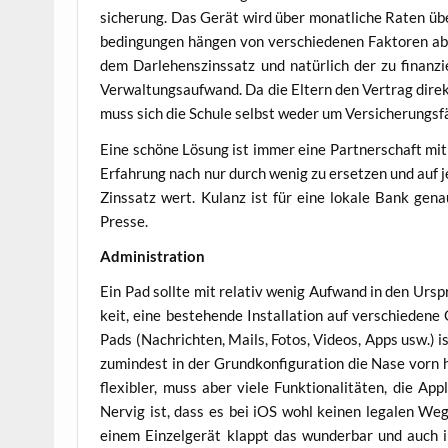
si­che­rung. Das Gerät wird über monat­li­che Raten über
be­din­gun­gen hän­gen von ver­schie­de­nen Fak­to­ren 
dem Dar­le­hens­zins­satz und natür­lich der zu finan
Ver­wal­tungs­auf­wand. Da die Eltern den Ver­trag direk
muss sich die Schu­le selbst weder um Ver­si­che­rungs­
Eine schö­ne Lösung ist immer eine Part­ner­schaft mit e
Erfah­rung nach nur durch wenig zu erset­zen und auf jed
Zins­satz wert. Kulanz ist für eine loka­le Bank gena
Presse.
Admi­nis­tra­ti­on
Ein Pad soll­te mit rela­tiv wenig Auf­wand in den Urspr
keit, eine bestehen­de Instal­la­ti­on auf ver­schie­de­n
Pads (Nach­rich­ten, Mails, Fotos, Vide­os, Apps usw.) 
zumin­dest in der Grund­kon­fi­gu­ra­ti­on die Nase vorn
fle­xi­bler, muss aber vie­le Funk­tio­na­li­tä­ten, die App
Ner­vig ist, dass es bei iOS wohl kei­nen lega­len Weg 
einem Ein­zel­ge­rät klappt das wun­der­bar und auch