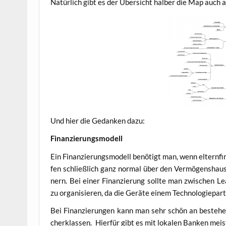
Natür­lich gibt es der Über­sicht hal­ber die Map auch a
Und hier die Gedan­ken dazu:
Finan­zie­rungs­mo­dell
Ein Finan­zie­rungs­mo­dell benö­tigt man, wenn eltern­fi­n
fen schließ­lich ganz nor­mal über den Ver­mö­gens­haus
nern. Bei einer Finan­zie­rung soll­te man zwi­schen Lea
zu orga­ni­sie­ren, da die Gerä­te einem Tech­no­lo­gie­pa
Bei Finan­zie­run­gen kann man sehr schön an bestehen­
cher­klas­sen. Hier­für gibt es mit loka­len Ban­ken mei