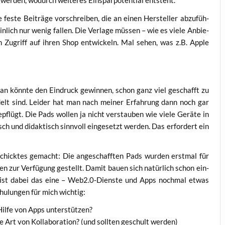
 wer­den, wodurch wei­te­res Ein­spar­po­ten­ti­al entsteht.
 fes­te Bei­trä­ge vor­schrei­ben, die an einen Her­stel­ler abzu­füh­
ein­lich nur wenig fal­len. Die Ver­la­ge müs­sen – wie es vie­le Anbie­
n Zugriff auf ihren Shop ent­wi­ckeln. Mal sehen, was z.B. Apple
an könn­te den Ein­druck gewin­nen, schon ganz viel geschafft zu
delt sind. Lei­der hat man nach mei­ner Erfah­rung dann noch gar
flügt. Die Pads wol­len ja nicht ver­stau­ben wie vie­le Gerä­te in
sch und didak­tisch sinn­voll ein­ge­setzt wer­den. Das erfor­dert ein
hick­tes gemacht: Die ange­schaff­ten Pads wur­den erst­mal für
e­gen zur Ver­fü­gung gestellt. Damit bau­en sich natür­lich schon ein­
t ist dabei das eine – Web2.0‑Dienste und Apps noch­mal etwas
chu­lun­gen für mich wichtig:
t Hil­fe von Apps unterstützen?
Art von Kol­la­bo­ra­ti­on? (und soll­ten geschult werden)