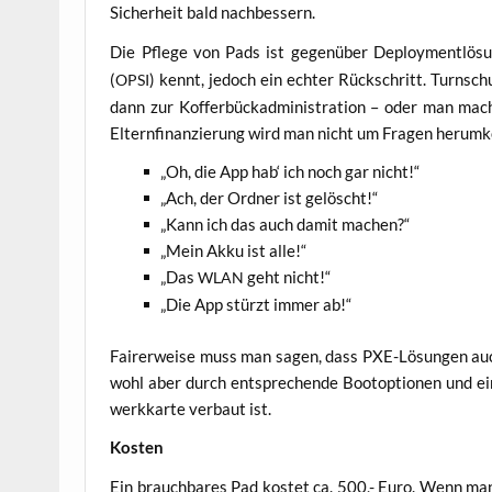
Sicher­heit bald nachbessern.
Die Pfle­ge von Pads ist gegen­über Deploy­ment­lö­s
(
) kennt, jedoch ein ech­ter Rück­schritt. Turn­schuh
OPSI
dann zur Kof­fer­bück­ad­mi­nis­tra­ti­on – oder man mac
Eltern­fi­nan­zie­rung wird man nicht um Fra­gen her­um
„
Oh, die App hab‘ ich noch gar nicht!“
„
Ach, der Ord­ner ist gelöscht!“
„
Kann ich das auch damit machen?“
„
Mein Akku ist alle!“
„
Das
geht nicht!“
WLAN
„
Die App stürzt immer ab!“
Fai­rer­wei­se muss man sagen, dass PXE-Lösun­gen auc
wohl aber durch ent­spre­chen­de Boot­op­tio­nen und ei
werk­kar­te ver­baut ist.
Kos­ten
Ein brauch­ba­res Pad kos­tet ca. 500,- Euro. Wenn man e