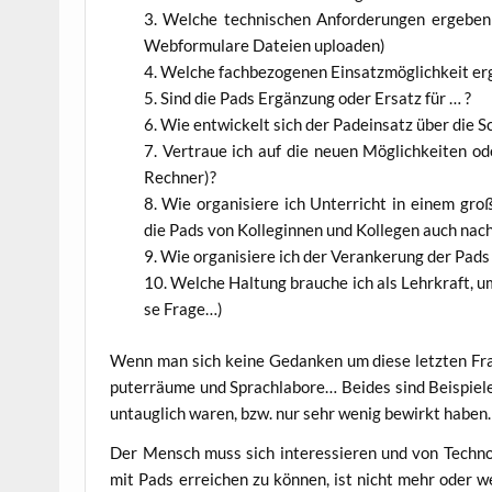
Wel­che tech­ni­schen Anfor­de­run­gen erge­be
Web­for­mu­la­re Datei­en uploaden)
Wel­che fach­be­zo­ge­nen Ein­satz­mög­lich­keit er
Sind die Pads Ergän­zung oder Ersatz für … ?
Wie ent­wi­ckelt sich der Pad­ein­satz über die S
Ver­traue ich auf die neu­en Mög­lich­kei­ten od
Rechner)?
Wie orga­ni­sie­re ich Unter­richt in einem gro­ß
die Pads von Kol­le­gin­nen und Kol­le­gen auch nach
Wie orga­ni­sie­re ich der Ver­an­ke­rung der Pads
Wel­che Hal­tung brau­che ich als Lehr­kraft, um
se Frage…)
Wenn man sich kei­ne Gedan­ken um die­se letz­ten Fr
pu­ter­räu­me und Sprach­la­bo­re… Bei­des sind Bei­spie­l
untaug­lich waren, bzw. nur sehr wenig bewirkt haben.
Der Mensch muss sich inter­es­sie­ren und von Tech­no­
mit Pads errei­chen zu kön­nen, ist nicht mehr oder wen