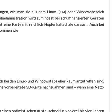
un­gen, wie man sie aus dem Linux- (
) oder Win­dows­be­reich
FAI
­ad­mi­nis­tra­ti­on wird zumin­dest bei schul­fi­nan­zier­ten Gerä­ten
ht eine Par­ty mit reich­lich Hop­fen­kalt­scha­le dar­aus… Auch bei
­kom­men wie
h bei den Linux- und Win­dow­stabs eher kaum anzu­tref­fen sind,
ne vor­be­rei­te­te SD-Kar­te nach­zu­ah­men sind – wenn eine Netz­
inen opti­mis­ti­schen Aus­tausch­zy­klus von drei bis vier Jah­ren