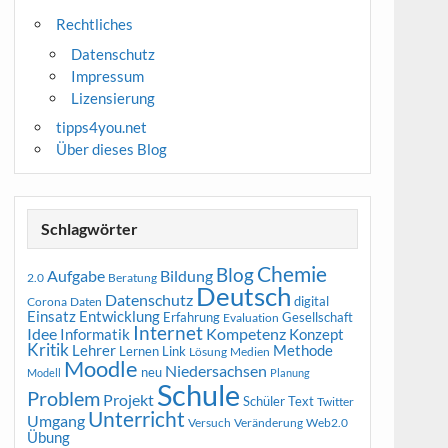
Rechtliches
Datenschutz
Impressum
Lizensierung
tipps4you.net
Über dieses Blog
Schlagwörter
Chemie
Blog
Aufgabe
Bildung
2.0
Beratung
Deutsch
Datenschutz
digital
Corona
Daten
Entwicklung
Einsatz
Erfahrung
Gesellschaft
Evaluation
Internet
Idee
Informatik
Kompetenz
Konzept
Kritik
Methode
Lehrer
Lernen
Link
Medien
Lösung
Moodle
Niedersachsen
neu
Modell
Planung
Schule
Problem
Projekt
Schüler
Text
Twitter
Unterricht
Umgang
Versuch
Web2.0
Veränderung
Übung