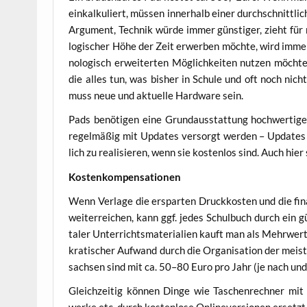
ein­kal­ku­liert, müs­sen inner­halb einer durch­schnitt­l
Argu­ment, Tech­nik wür­de immer güns­ti­ger, zieht für 
lo­gi­scher Höhe der Zeit erwer­ben möch­te, wird immer 
no­lo­gisch erwei­ter­ten Mög­lich­kei­ten nut­zen möch­
die alles tun, was bis­her in Schu­le und oft noch nich
muss neue und aktu­el­le Hard­ware sein.
Pads benö­ti­gen eine Grund­aus­stat­tung hoch­wer­ti­
regel­mä­ßig mit Updates ver­sorgt wer­den – Updates s
lich zu rea­li­sie­ren, wenn sie kos­ten­los sind. Auch hie
Kos­ten­kom­pen­sa­tio­nen
Wenn Ver­la­ge die erspar­ten Druck­kos­ten und die fina
wei­ter­rei­chen, kann ggf. jedes Schul­buch durch ein gün
ta­ler Unter­richts­ma­te­ria­li­en kauft man als Mehr­wer
kra­ti­scher Auf­wand durch die Orga­ni­sa­ti­on der meist 
sach­sen sind mit ca. 50–80 Euro pro Jahr (je nach und
Gleich­zei­tig kön­nen Din­ge wie Taschen­rech­ner mit