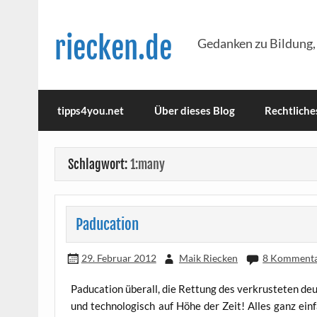
Skip
to
content
riecken.de
Gedanken zu Bildung,
tipps4you.net
Über dieses Blog
Rechtliche
Schlagwort:
1:many
Paducation
29. Februar 2012
Maik Riecken
8 Komment
Padu­ca­ti­on über­all, die Ret­tung des ver­krus­te­ten 
und tech­no­lo­gisch auf Höhe der Zeit! Alles ganz ein­f