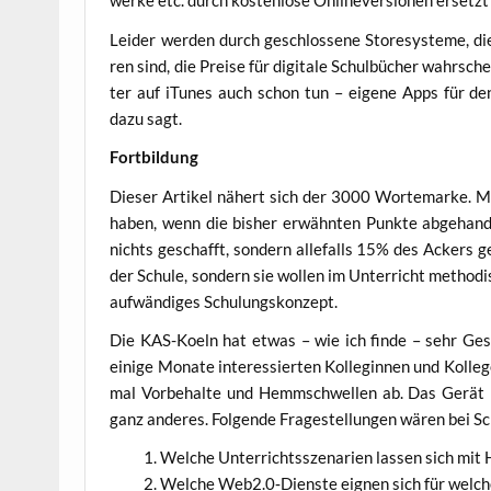
wer­ke etc. durch kos­ten­lo­se Onlin­ever­sio­nen ersetzt
Lei­der wer­den durch geschlos­se­ne Store­sys­te­me, die
ren sind, die Prei­se für digi­ta­le Schul­bü­cher wahr­sch
ter auf iTu­nes auch schon tun – eige­ne Apps für de
dazu sagt.
Fort­bil­dung
Die­ser Arti­kel nähert sich der 3000 Worte­mar­ke. M
haben, wenn die bis­her erwähn­ten Punk­te abge­han­
nichts geschafft, son­dern alle­falls 15% des Ackers gep
der Schu­le, son­dern sie wol­len im Unter­richt metho­di
auf­wän­di­ges Schulungskonzept.
Die KAS-Koeln hat etwas – wie ich fin­de – sehr Gesc
eini­ge Mona­te inter­es­sier­ten Kol­le­gin­nen und Kol­l
mal Vor­be­hal­te und Hemm­schwel­len ab. Das Gerä
ganz ande­res. Fol­gen­de Fra­ge­stel­lun­gen wären bei S
Wel­che Unter­richts­sze­na­ri­en las­sen sich mi
Wel­che Web2.0‑Dienste eig­nen sich für wel­che 