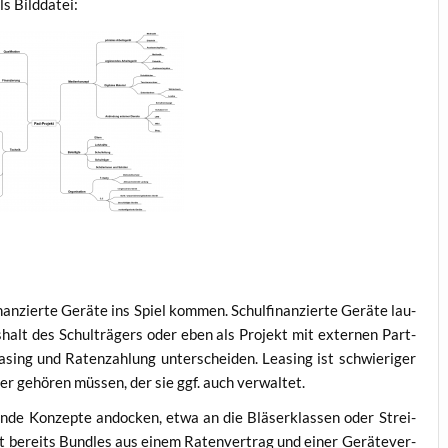
ls Bilddatei:
an­zier­te Gerä­te ins Spiel kom­men. Schul­fi­nan­zier­te Gerä­te lau­
­halt des Schul­trä­gers oder eben als Pro­jekt mit exter­nen Part­
­sing und Raten­zah­lung unter­schei­den. Lea­sing ist schwie­ri­ger
r­ter gehö­ren müs­sen, der sie ggf. auch verwaltet.
de Kon­zep­te ando­cken, etwa an die Blä­ser­klas­sen oder Strei­
st bereits Bund­les aus einem Raten­ver­trag und einer Gerä­te­ver­