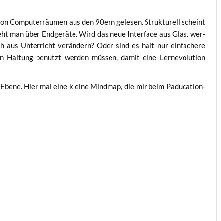
 von Com­pu­ter­räu­men aus den 90ern gele­sen. Struk­tu­rell scheint
eht man über End­ge­rä­te. Wird das neue Inter­face aus Glas, wer­
ch aus Unter­richt ver­än­dern? Oder sind es halt nur ein­fa­che­re
 Hal­tung benutzt wer­den müs­sen, damit eine Ler­nevo­lu­ti­on
re Ebe­ne. Hier mal eine klei­ne Mind­map, die mir beim Padu­ca­ti­on­