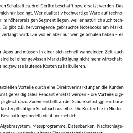
i­chen Schul­zeit ca. drei Gerä­te beschafft bzw. ersetzt wer­den. Das
mich nur bedingt. Wer qua­li­ta­tiv hoch­wer­ti­ge Ware auf tech­no­
im höher­prei­si­gen Seg­ment lie­gen, weil er natür­lich auch tech­
te. Es gibt z.B. her­vor­ra­gen­de gebrauch­te Note­books am Markt,
t ver­langt wird: Die wol­len aber nur weni­ge Schu­len haben – es
ger Apps und müs­sen in einer sich schnell wan­deln­den Zeit auch
ind bei einer gewis­sen Markt­sät­ti­gung nicht mehr wirt­schaft­
r sind gewis­se lau­fen­de Kos­ten zu kalkulieren.
n­zi­el­len Vor­tei­le durch eine Direkt­ver­mark­tung an die Kun­den
s­ti­ge­res digi­ta­les Pen­dant ersetzt wer­den – die Vor­tei­le digi­
t ja gleich dazu. Zudem ent­fällt an der Schu­le selbst ggf. ein büro­
kos­ten­pflich­ti­gen Schul­buch­aus­lei­he. Die Kos­ten hie in Nie­der­
 Beschaf­fungs­mo­dell) nicht unerheblich.
 Alge­bra­sys­tem, Mess­pro­gram­me, Daten­ban­ken, Nach­schla­ge­