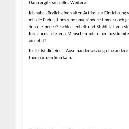
Dann ergibt sich alles Weitere!
Ich habe kürz­lich einen alten Arti­kel zur Ein­rich­tung
mir die Padu­ca­ti­onsze­ne unver­än­dert: Immer noch g
den die neue Geschlos­sen­heit und Sta­bi­li­tät von si
Inter­faces, die von Men­schen mit einer bestimm­ten
einsetzt?
Kri­tik ist die eine – Aus­ein­an­der­set­zung eine ande­
the­ma in den Sinn kam: