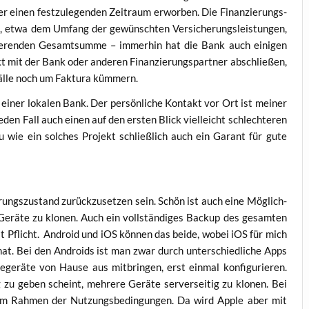
 einen fest­zu­le­gen­den Zeit­raum erwor­ben. Die Finan­zie­rungs­
ab, etwa dem Umfang der gewünsch­ten Ver­si­che­rungs­leis­tun­gen,
­zie­ren­den Gesamt­sum­me – immer­hin hat die Bank auch eini­gen
t mit der Bank oder ande­ren Finan­zie­rungs­part­ner abschlie­ßen,
fäl­le noch um Fak­tu­ra kümmern.
iner loka­len Bank. Der per­sön­li­che Kon­takt vor Ort ist mei­ner
en Fall auch einen auf den ers­ten Blick viel­leicht schlech­te­ren
u wie ein sol­ches Pro­jekt schließ­lich auch ein Garant für gute
ungs­zu­stand zurück­zu­set­zen sein. Schön ist auch eine Mög­lich­
e Gerä­te zu klo­nen. Auch ein voll­stän­di­ges Back­up des gesam­ten
ist Pflicht. Android und iOS kön­nen das bei­de, wobei iOS für mich
 hat. Bei den Andro­ids ist man zwar durch unter­schied­li­che Apps
le­ge­rä­te von Hau­se aus mit­brin­gen, erst ein­mal kon­fi­gu­rie­ren.
zu geben scheint, meh­re­re Gerä­te ser­ver­sei­tig zu klo­nen. Bei
 im Rah­men der Nut­zungs­be­din­gun­gen. Da wird Apple aber mit