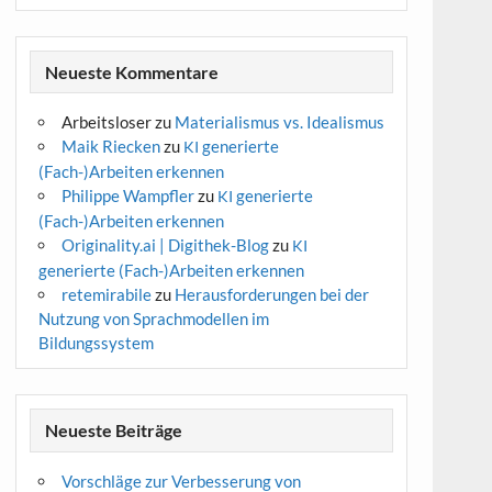
Neueste Kommentare
Arbeitsloser
zu
Materialismus vs. Idealismus
Maik Riecken
zu
generierte
KI
(Fach-)Arbeiten erkennen
Philippe Wampfler
zu
generierte
KI
(Fach-)Arbeiten erkennen
Originality.ai | Digithek-Blog
zu
KI
generierte (Fach-)Arbeiten erkennen
retemirabile
zu
Herausforderungen bei der
Nutzung von Sprachmodellen im
Bildungssystem
Neueste Beiträge
Vorschläge zur Verbesserung von