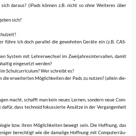
n sich dar­aus? (iPads kön­nen z.B. nicht so ohne Wei­te­res über
ge­ben sich?
chulzeit?
er füh­re ich doch par­al­lel die gewohn­ten Gerä­te ein (z.B. CAS-
en Sys­tem mit Leh­rer­wech­sel im Zwei­jah­res­in­ter­val­len, damit
­hal­tig ein­ge­setzt werden?
 im Schul­cur­ri­cu­lum? Wer schreibt es?
 die erwei­ter­ten Mög­lich­kei­ten der Pads zu nut­zen? (allein die­
a­gen macht, schafft man kein neu­es Ler­nen, son­dern neue Com­
e dafür, dass tech­no­id fokus­sier­te Ansät­ze in der Ver­gan­gen­heit
lo­gie bzw. ihren Mög­lich­kei­ten bewegt sein. Die Hoff­nung, das
i­ger berech­tigt wie die dama­li­ge Hoff­nung mit Com­pu­ter­räu­