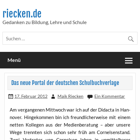
Skip
to
riecken.de
content
Gedanken zu Bildung, Lehre und Schule
Menü
Das neue Portal der deutschen Schulbuchverlage
17. Februar 2012
Maik Riecken
Ein Kommentar
Am ver­gan­ge­nen Mitt­woch war ich auf der Didac­ta in Han­
no­ver. Hin­ge­kom­men bin ich freund­li­cher­wei­se mit einem
net­ten Kol­le­gen aus der Medi­en­be­ra­tung – aber unse­re
Wege trenn­ten sich schon sehr früh am Cor­nel­sen­stand.
Zwei Ver­tre­ter von Cor­nel­sen leben in unmit­tel­ba­rer