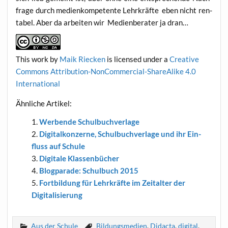
fra­ge durch medi­en­kom­pe­ten­te Lehr­kräf­te eben nicht ren­
ta­bel. Aber da arbei­ten wir Medi­en­be­ra­ter ja dran…
This work
by
Maik Riecken
is licen­sed under a
Crea­ti­ve
Com­mons Attri­bu­ti­on-Non­Com­mer­cial-ShareA­li­ke 4.0
International
Ähn­li­che Artikel:
Wer­ben­de Schulbuchverlage
Digi­tal­kon­zer­ne, Schul­buch­ver­la­ge und ihr Ein­
fluss auf Schule
Digi­ta­le Klassenbücher
Blog­pa­ra­de: Schul­buch 2015
Fort­bil­dung für Lehr­kräf­te im Zeit­al­ter der
Digitalisierung
Aus der Schule
Bildungsmedien
,
Didacta
,
digital
,