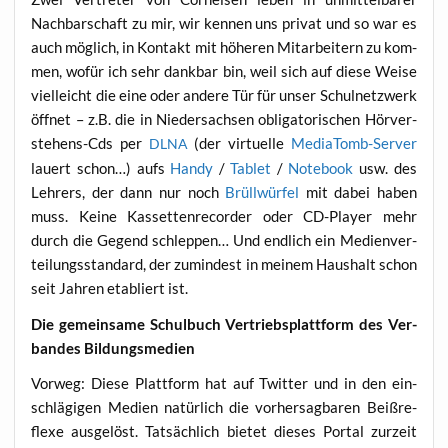
Nach­bar­schaft zu mir, wir ken­nen uns pri­vat und so war es
auch mög­lich, in Kon­takt mit höhe­ren Mit­ar­bei­tern zu kom­
men, wofür ich sehr dank­bar bin, weil sich auf die­se Wei­se
viel­leicht die eine oder ande­re Tür für unser Schul­netz­werk
öff­net – z.B. die in Nie­der­sach­sen obli­ga­to­ri­schen Hör­ver­
ste­hens-Cds per
(der vir­tu­el­le
Medi­aTomb-Ser­ver
DLNA
lau­ert schon…) aufs
Han­dy
/
Tablet
/
Note­book
usw. des
Leh­rers, der dann nur noch
Brüll­wür­fel
mit dabei haben
muss. Kei­ne Kas­set­ten­re­cor­der oder CD-Play­er mehr
durch die Gegend schlep­pen… Und end­lich ein Medi­en­ver­
tei­lungs­stan­dard, der zumin­dest in mei­nem Haus­halt schon
seit Jah­ren eta­bliert ist.
Die gemein­sa­me Schul­buch Ver­triebs­platt­form des Ver­
ban­des Bildungsmedien
Vor­weg: Die­se Platt­form hat auf Twit­ter und in den ein­
schlä­gi­gen Medi­en natür­lich die vor­her­sag­ba­ren Beiß­re­
fle­xe aus­ge­löst. Tat­säch­lich bie­tet die­ses Por­tal zur­zeit