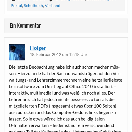
Portal
,
Schulbuch
,
Verband
Ein Kommentar
Holger
18. Februar 2012 um 12:18 Uhr
Die letz­te Beob­ach­tung habe ich auch schon machen müs­
sen. Hier­zu­lan­de hat der Sach­auf­wands­trä­ger auf den Ver­
wal­tungs- und Leh­rer­zim­mer­rech­nern eine herz­al­ler­liebs­te
Lern­soft­ware zum Umstieg auf Office 2010 instal­liert –
inter­ak­tiv, mul­ti­me­di­al und was weiß ich noch alles. Der
Leh­rer an sich hat jedoch nichts bes­se­res zu tun, als die
mit­ge­lie­fer­ten PDFs (ins­ge­samt etwas über 100 Sei­ten)
aus­zu­dru­cken und das Com­pu­ter-Gedöns links lie­gen zu
las­sen. So in etwa wür­de ich das auch bei digi­ta­len
U‑Inhalten erwar­ten – lei­der ist nur ein ver­schwin­dend
gerin­ger Teil der Kol­le­gen in der „Netz­ge­mein­de“ aktiv inte­