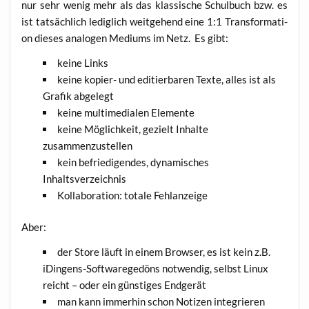
nur sehr wenig mehr als das klas­si­sche Schul­buch bzw. es
ist tat­säch­lich ledig­lich weit­ge­hend eine 1:1 Trans­for­ma­ti­
on die­ses ana­lo­gen Medi­ums im Netz. Es gibt:
kei­ne Links
kei­ne kopi­er- und edi­tier­ba­ren Tex­te, alles ist als
Gra­fik abgelegt
kei­ne mul­ti­me­dia­len Elemente
kei­ne Mög­lich­keit, gezielt Inhal­te
zusammenzustellen
kein befrie­di­gen­des, dyna­mi­sches
Inhaltsverzeichnis
Kol­la­bo­ra­ti­on: tota­le Fehlanzeige
Aber:
der Store läuft in einem Brow­ser, es ist kein z.B.
iDin­gens-Soft­ware­ge­döns not­wen­dig, selbst Linux
reicht – oder ein güns­ti­ges Endgerät
man kann immer­hin schon Noti­zen inte­grie­ren