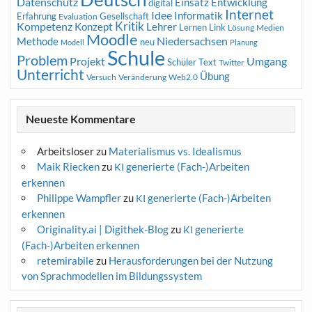
Datenschutz
Entwicklung
Einsatz
digital
Internet
Idee
Informatik
Erfahrung
Gesellschaft
Evaluation
Kritik
Kompetenz
Konzept
Lehrer
Lernen
Link
Medien
Lösung
Moodle
Niedersachsen
Methode
neu
Modell
Planung
Schule
Problem
Projekt
Umgang
Schüler
Text
Twitter
Unterricht
Übung
Versuch
Web2.0
Veränderung
Neueste Kommentare
Arbeitsloser
zu
Materialismus vs. Idealismus
Maik Riecken
zu
generierte (Fach-)Arbeiten
KI
erkennen
Philippe Wampfler
zu
generierte (Fach-)Arbeiten
KI
erkennen
Originality.ai | Digithek-Blog
zu
generierte
KI
(Fach-)Arbeiten erkennen
retemirabile
zu
Herausforderungen bei der Nutzung
von Sprachmodellen im Bildungssystem