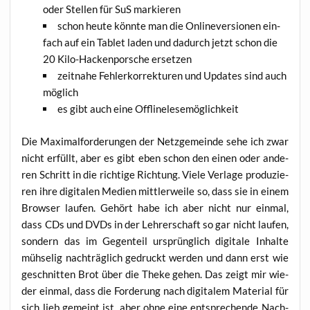
oder Stel­len für SuS markieren
schon heu­te könn­te man die Onlin­ever­sio­nen ein­
fach auf ein Tablet laden und dadurch jetzt schon die
20 Kilo-Hacken­por­sche ersetzen
zeit­na­he Feh­ler­kor­rek­tu­ren und Updates sind auch
möglich
es gibt auch eine Offlinelesemöglichkeit
Die Maxi­mal­for­de­run­gen der Netz­ge­mein­de sehe ich zwar
nicht erfüllt, aber es gibt eben schon den einen oder ande­
ren Schritt in die rich­ti­ge Rich­tung. Vie­le Ver­la­ge pro­du­zie­
ren ihre digi­ta­len Medi­en mitt­ler­wei­le so, dass sie in einem
Brow­ser lau­fen. Gehört habe ich aber nicht nur ein­mal,
dass CDs und DVDs in der Leh­rer­schaft so gar nicht lau­fen,
son­dern das im Gegen­teil ursprüng­lich digi­ta­le Inhal­te
müh­se­lig nach­träg­lich gedruckt wer­den und dann erst wie
geschnit­ten Brot über die The­ke gehen. Das zeigt mir wie­
der ein­mal, dass die For­de­rung nach digi­ta­lem Mate­ri­al für
sich lieb gemeint ist, aber ohne eine ent­spre­chen­de Nach­