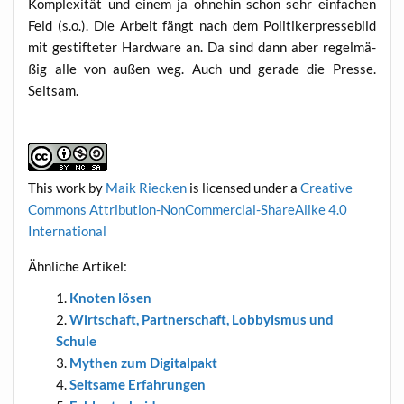
Kom­ple­xi­tät und einem ja ohne­hin schon sehr ein­fa­chen
Feld (s.o.). Die Arbeit fängt nach dem Poli­ti­ker­pres­se­bild
mit gestif­te­ter Hard­ware an. Da sind dann aber regel­mä­
ßig alle von außen weg. Auch und gera­de die Pres­se.
Seltsam.
This work
by
Maik Riecken
is licen­sed under a
Crea­ti­ve
Com­mons Attri­bu­ti­on-Non­Com­mer­cial-ShareA­li­ke 4.0
International
Ähn­li­che Artikel:
Kno­ten lösen
Wirt­schaft, Part­ner­schaft, Lob­by­is­mus und
Schule
Mythen zum Digitalpakt
Selt­sa­me Erfahrungen