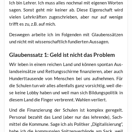
Ich bin Leh­rer. Ich muss alles noch­mal mit eige­nen Wor­ten
sagen. Sonst geht mir kei­ner ab. Die­se Eigen­schaft wird
vie­len Lehr­kräf­ten zuge­schrie­ben, aber nur auf weni­ge
trifft es zu, z.B. auf mich.
Des­we­gen arbei­te ich im Fol­gen­den mit Glau­bens­sät­zen
und nicht mit wis­sen­schaft­lich fun­dier­ten Aussagen.
Glaubenssatz 1: Geld ist nicht das Problem
Wir leben in einem rei­chen Land und kön­nen spon­tan Aus­
lands­ein­sät­ze und Ret­tungs­schir­me finan­zie­ren, aber auch
Hun­dert­tau­sen­de von Men­schen bei uns auf­neh­men. Für
die Schu­len tun wir alles allen­falls ganz vor­sich­tig, weil die­
se kei­ne Lob­by haben und weil man sich Bil­dungs­po­li­tik in
die­sem Land die Fin­ger ver­brennt. Wah­len verliert.
Und die Finan­zie­rung der Schu­len ist kom­plex gere­gelt.
Per­so­nal bezahlt das Land (aber nur das leh­ren­de), Sach­
mit­tel die Kom­mu­ne. Sage ich als Polit­ker „Digi­ta­li­sie­rung“,
habe ich die kom­mu­na­len Spit­zen­ver­bän­de am Sack, weil