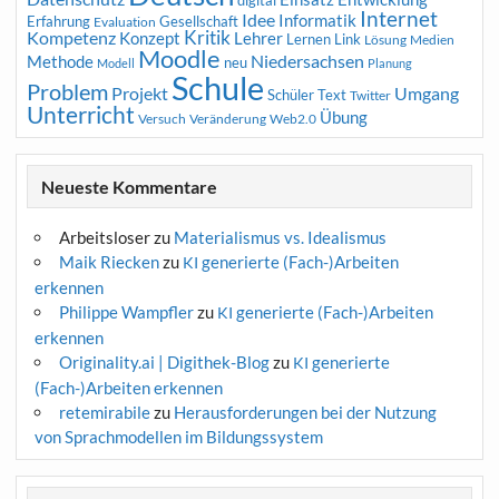
digital
Internet
Idee
Informatik
Erfahrung
Gesellschaft
Evaluation
Kritik
Kompetenz
Konzept
Lehrer
Lernen
Link
Medien
Lösung
Moodle
Niedersachsen
Methode
neu
Modell
Planung
Schule
Problem
Projekt
Umgang
Schüler
Text
Twitter
Unterricht
Übung
Versuch
Web2.0
Veränderung
Neueste Kommentare
Arbeitsloser
zu
Materialismus vs. Idealismus
Maik Riecken
zu
generierte (Fach-)Arbeiten
KI
erkennen
Philippe Wampfler
zu
generierte (Fach-)Arbeiten
KI
erkennen
Originality.ai | Digithek-Blog
zu
generierte
KI
(Fach-)Arbeiten erkennen
retemirabile
zu
Herausforderungen bei der Nutzung
von Sprachmodellen im Bildungssystem