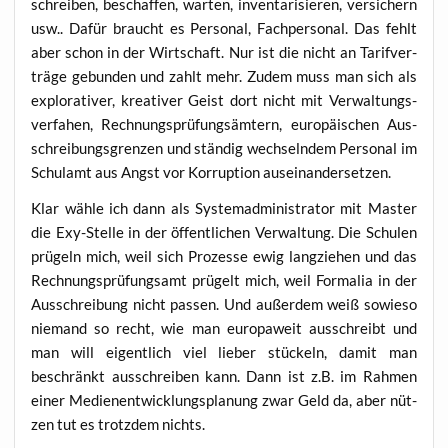
schrei­ben, beschaf­fen, war­ten, inven­ta­ri­sie­ren, ver­si­chern
usw.. Dafür braucht es Per­so­nal, Fach­per­so­nal. Das fehlt
aber schon in der Wirt­schaft. Nur ist die nicht an Tarif­ver­
trä­ge gebun­den und zahlt mehr. Zudem muss man sich als
explo­ra­ti­ver, krea­ti­ver Geist dort nicht mit Ver­wal­tungs­
ver­fa­hen, Rech­nungs­prü­fungs­äm­tern, euro­päi­schen Aus­
schrei­bungs­gren­zen und stän­dig wech­seln­dem Per­so­nal im
Schul­amt aus Angst vor Kor­rup­ti­on auseinandersetzen.
Klar wäh­le ich dann als Sys­tem­ad­mi­nis­tra­tor mit Mas­ter
die Exy-Stel­le in der öffent­li­chen Ver­wal­tung. Die Schu­len
prü­geln mich, weil sich Pro­zes­se ewig lang­zie­hen und das
Rech­nungs­prü­fungs­amt prü­gelt mich, weil For­ma­lia in der
Aus­schrei­bung nicht pas­sen. Und außer­dem weiß sowie­so
nie­mand so recht, wie man euro­pa­weit aus­schreibt und
man will eigent­lich viel lie­ber stü­ckeln, damit man
beschränkt aus­schrei­ben kann. Dann ist z.B. im Rah­men
einer Medi­en­ent­wick­lungs­pla­nung zwar Geld da, aber nüt­
zen tut es trotz­dem nichts.