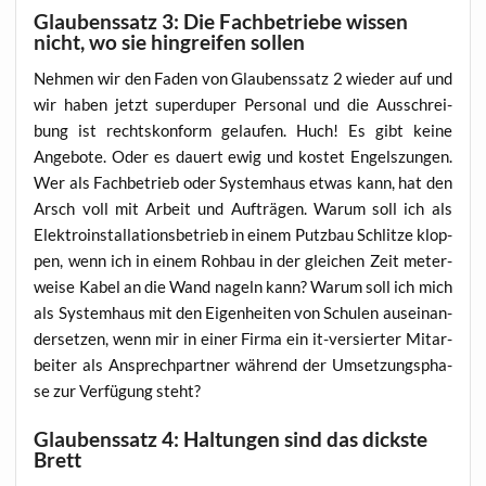
Glaubenssatz 3: Die Fachbetriebe wissen
nicht, wo sie hingreifen sollen
Neh­men wir den Faden von Glau­bens­satz 2 wie­der auf und
wir haben jetzt super­du­per Per­so­nal und die Aus­schrei­
bung ist rechts­kon­form gelau­fen. Huch! Es gibt kei­ne
Ange­bo­te. Oder es dau­ert ewig und kos­tet Engels­zun­gen.
Wer als Fach­be­trieb oder Sys­tem­haus etwas kann, hat den
Arsch voll mit Arbeit und Auf­trä­gen. War­um soll ich als
Elek­tro­in­stal­la­ti­ons­be­trieb in einem Putz­bau Schlit­ze klop­
pen, wenn ich in einem Roh­bau in der glei­chen Zeit meter­
wei­se Kabel an die Wand nageln kann? War­um soll ich mich
als Sys­tem­haus mit den Eigen­hei­ten von Schu­len aus­ein­an­
der­set­zen, wenn mir in einer Fir­ma ein it-ver­sier­ter Mit­ar­
bei­ter als Ansprech­part­ner wäh­rend der Umset­zungs­pha­
se zur Ver­fü­gung steht?
Glaubenssatz 4: Haltungen sind das dickste
Brett