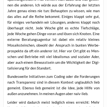
nen die ande­ren. Ich wür­de aus der Erfah­rung der letz­ten
Jah­re genau eines nie tun: Behaup­ten zu wis­sen, wie man
das alles auf die Rei­he bekommt. Eini­ges klappt sehr gut,
für eini­ges ver­han­deln wir Lösun­gen, ande­res klappt noch
über­haupt nicht. Jede Woche gibt es ech­te Tief­schlä­ge,
jede Woche gehen Din­ge vor­an und lösen sich Kno­ten. Eine
exter­ne Bera­tungs­agen­tur ist dabei ein rela­tiv klei­nes
Mosa­ik­stein­chen, obwohl der Anspruch in bun­ten Wer­be­
pro­spek­te da oft ein ande­rer ist. Hier vor Ort gibt es Men­
schen und Betrie­be mit viel Idea­lis­mus und sozia­ler Ader,
aber auch einem Bewusst­sein um die Wich­tig­keit der Digi­
ta­li­sie­rung für den Standort.
Bun­des­wei­te Initia­ti­ven zum Coding oder die For­de­run­gen
nach Trans­pa­renz sind in die­sem Kon­text unglaub­lich lieb
gemeint. Eben­so lieb gemeint ist die Idee, jede HIl­fe von
außen anzu­neh­men. In mei­nen Augen aber naiv-lieb.
Lei­der wird dadurch meist ledig­lich eines erreicht: Mehr