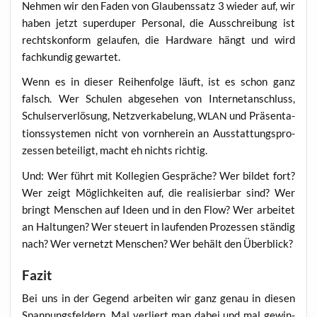
Neh­men wir den Faden von Glau­bens­satz 3 wie­der auf, wir
haben jetzt super­du­per Per­so­nal, die Aus­schrei­bung ist
rechts­kon­form gelau­fen, die Hard­ware hängt und wird
fach­kun­dig gewartet.
Wenn es in die­ser Rei­hen­fol­ge läuft, ist es schon ganz
falsch. Wer Schu­len abge­se­hen von Inter­net­an­schluss,
Schul­ser­ver­lö­sung, Netz­ver­ka­be­lung,
und Prä­sen­ta­
WLAN
ti­ons­sys­te­men nicht von vorn­her­ein an Aus­stat­tungs­pro­
zes­sen betei­ligt, macht eh nichts richtig.
Und: Wer führt mit Kol­le­gi­en Gesprä­che? Wer bil­det fort?
Wer zeigt Mög­lich­kei­ten auf, die rea­li­sier­bar sind? Wer
bringt Men­schen auf Ideen und in den Flow? Wer arbei­tet
an Hal­tun­gen? Wer steu­ert in lau­fen­den Pro­zes­sen stän­dig
nach? Wer ver­netzt Men­schen? Wer behält den Überblick?
Fazit
Bei uns in der Gegend arbei­ten wir ganz genau in die­sen
Span­nungs­fel­dern. Mal ver­liert man dabei und mal gewin­