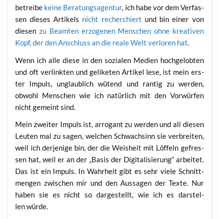
betrei­be
kei­ne Bera­tungs­agen­tur
, ich habe vor dem Ver­fas­
sen die­ses Arti­kels
nicht recher­chiert
und bin einer von
die­sen
zu Beam­ten erzo­ge­nen Men­schen ohne krea­ti­ven
Kopf, der den Anschluss an die rea­le Welt ver­lo­ren hat
.
Wenn ich alle die­se in den sozia­len Medi­en hoch­ge­lob­ten
und oft ver­link­ten und geli­keten Arti­kel lese, ist mein ers­
ter Impuls, unglaub­lich wütend und ran­tig zu wer­den,
obwohl Men­schen wie ich natür­lich mit den Vor­wür­fen
nicht gemeint sind.
Mein zwei­ter Impuls ist, arro­gant zu wer­den und all die­sen
Leu­ten mal zu sagen, wel­chen Schwach­sinn sie ver­brei­ten,
weil ich der­je­ni­ge bin, der die Weis­heit mit Löf­feln gefres­
sen hat, weil er an der „Basis der Digi­ta­li­sie­rung“ arbei­tet.
Das ist ein Impuls. In Wahr­heit gibt es sehr vie­le Schnitt­
men­gen zwi­schen mir und den Aus­sa­gen der Tex­te. Nur
haben sie es nicht so dar­ge­stellt, wie ich es dar­stel­
len würde.