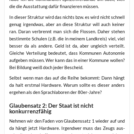
die die Aus­stat­tung dafür finan­zie­ren müssen.
In die­ser Struk­tur wird das nichts bzw. es wird nicht schnell
genug irgend­was, aber an die­se Struk­tur will auch kei­ner
ran. Dar­an ver­brennt man sich die Flos­sen. Daher ste­hen
bestimm­te Schu­len (z.B. die in mei­nem Land­kreis) viel, viel
bes­ser da als ande­re. Geld ist da, aber ungleich ver­teilt.
Glei­che Ver­tei­lung bedeu­tet, dass Kom­mu­nen Auto­no­mie
auf­ge­ben müs­sen. Wer kann das in einer Kom­mu­ne wol­len?
Bei Bil­dung weiß doch jeder Bescheid.
Selbst wenn man das auf die Rei­he bekommt: Dann hängt
da halt erst­mal Hard­ware. War­um soll­te es die­ser anders
erge­hen als den Sprach­la­bo­ren der 80er-Jahre?
Glaubensatz 2: Der Staat ist nicht
konkurrenzfähig
Neh­men wir den Faden von Glau­bens­satz 1 wie­der auf und
da hängt jetzt Hard­ware. Irgend­wer muss das Zeugs aus­