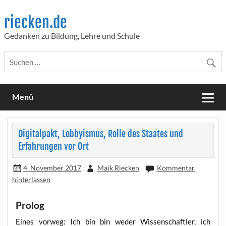
Skip
to
riecken.de
content
Gedanken zu Bildung, Lehre und Schule
Menü
Digitalpakt, Lobbyismus, Rolle des Staates und
Erfahrungen vor Ort
4. November 2017
Maik Riecken
Kommentar
hinterlassen
Prolog
Eines vor­weg: Ich bin bin weder Wis­sen­schaft­ler, ich