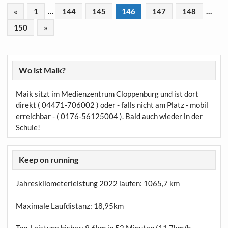
«
1
…
144
145
146
147
148
…
150
»
Wo ist Maik?
Maik sitzt im Medienzentrum Cloppenburg und ist dort
direkt ( 04471-706002 ) oder - falls nicht am Platz - mobil
erreichbar - ( 0176-56125004 ). Bald auch wieder in der
Schule!
Keep on running
Jahreskilometerleistung 2022 laufen:
1065,7 km
Maximale Laufdistanz:
18,95km