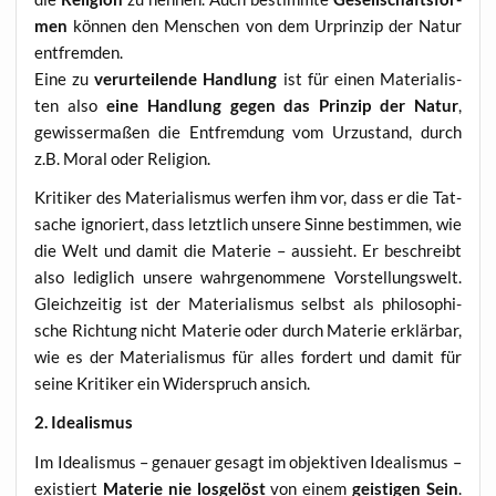
men
kön­nen den Men­schen von dem Urprin­zip der Natur
entfremden.
Eine zu
ver­ur­tei­len­de Hand­lung
ist für einen Mate­ria­lis­
ten also
eine Hand­lung gegen das Prin­zip der Natur
,
gewis­ser­ma­ßen die Ent­frem­dung vom Urzu­stand, durch
z.B. Moral oder Religion.
Kri­ti­ker des Mate­ria­lis­mus wer­fen ihm vor, dass er die Tat­
sa­che igno­riert, dass letzt­lich unse­re Sin­ne bestim­men, wie
die Welt und damit die Mate­rie – aus­sieht. Er beschreibt
also ledig­lich unse­re wahr­ge­nom­me­ne Vor­stel­lungs­welt.
Gleich­zei­tig ist der Mate­ria­lis­mus selbst als phi­lo­so­phi­
sche Rich­tung nicht Mate­rie oder durch Mate­rie erklär­bar,
wie es der Mate­ria­lis­mus für alles for­dert und damit für
sei­ne Kri­ti­ker ein Wider­spruch ansich.
2. Idea­lis­mus
Im Idea­lis­mus – genau­er gesagt im objek­ti­ven Idea­lis­mus –
exis­tiert
Mate­rie nie los­ge­löst
von einem
geis­ti­gen Sein
.