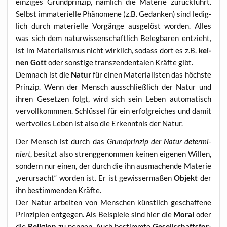
ein­zi­ges Grund­prin­zip, näm­lich die Mate­rie zurück­führt.
Selbst imma­te­ri­el­le Phä­no­me­ne (z.B. Gedan­ken) sind ledig­
lich durch mate­ri­el­le Vor­gän­ge aus­ge­löst wor­den. Alles
was sich dem natur­wis­sen­schaft­lich Beleg­ba­ren ent­zieht,
ist im Mate­ria­lis­mus nicht wirk­lich, sodass dort es z.B.
kei­
nen Gott
oder sons­ti­ge tran­szen­den­ta­len Kräf­te gibt.
Dem­nach ist die
Natur
für einen Mate­ria­lis­ten das höchs­te
Prin­zip. Wenn der Mensch aus­schließ­lich der Natur und
ihren Geset­zen folgt, wird sich sein Leben auto­ma­tisch
ver­voll­komm­nen. Schlüs­sel für ein erfolg­rei­ches und damit
wert­vol­les Leben ist also die Erkennt­nis der Natur.
Der Mensch ist durch das
Grund­prin­zip der Natur deter­mi­
niert
, besitzt also streng­ge­nom­men kei­nen eige­nen Wil­len,
son­dern nur einen, der durch die ihn aus­ma­chen­de Mate­rie
„ver­ur­sacht“ wor­den ist. Er ist gewis­ser­ma­ßen
Objekt
der
ihn bestim­men­den Kräfte.
Der Natur arbei­ten von Men­schen künst­lich geschaf­fe­ne
Prin­zi­pi­en ent­ge­gen. Als Bei­spie­le sind hier die
Moral
oder
die
Reli­gi­on
zu nen­nen. Auch bestimm­te
Gesell­schafts­for­