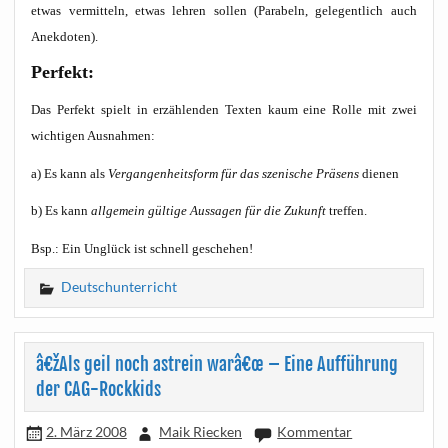
etwas ver­mit­teln, etwas leh­ren sol­len (Para­beln, gele­gent­lich auch
Anekdoten).
Per­fekt:
Das Per­fekt spielt in erzäh­len­den Tex­ten kaum eine Rol­le mit zwei
wich­ti­gen Ausnahmen:
a) Es kann als
Ver­gan­gen­heits­form für das sze­ni­sche Prä­sens
die­nen
b) Es kann
all­ge­mein gül­ti­ge Aus­sa­gen für die Zukunft
treffen.
Bsp.: Ein Unglück ist schnell geschehen!
Deutschunterricht
â€žAls geil noch astrein warâ€œ – Eine Aufführung
der CAG-Rockkids
2. März 2008
Maik Riecken
Kommentar