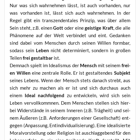
Nur was sich wahr­neh­men lässt, ist auch vor­han­den, nur
was vor­han­den ist, lässt sich auch wahr­neh­men. In der
Regel gibt ein tran­szen­den­ta­les Prin­zip, was über allem
Sein steht, z.B. einen
Gott
oder eine
geis­ti­ge Kraft
, die alle
Phä­no­me­ne auf der Welt ver­bin­det und eint. Gedan­ken
sind dabei vom Men­schen durch sei­nen Wil­len form­bar,
sodass sein
Leben
nicht deter­mi­niert, son­dern in gro­ßen
Tei­len
frei gestalt­bar
ist.
Dem­nach spielt im Idea­lis­mus der
Mensch
mit sei­nem
frei­
en Wil­len
eine zen­tra­le Rol­le. Er ist gestal­ten­des
Sub­jekt
sei­nes Lebens. Wenn der Mensch stets danach strebt, aus
sich mehr zu machen als er ist und sich durch­aus auch
einem
Ide­al nach­fol­gend
zu ent­wi­ckeln, wird sich sein
Leben ver­voll­komm­nen. Dem Men­schen stel­len sich hier­
bei Wider­stän­de in sei­nem Inne­ren (z.B. Träg­heit) und sei­
nem Äuße­ren (z.B. Anfor­de­run­gen einer Gesell­schaft) ent­
ge­gen (Anpas­sung, Ent­in­di­vi­dua­li­sie­rung). Eine idea­li­sier­te
Moral­vor­stel­lung oder Reli­gi­on ist aus­ch­lag­ge­bend für den