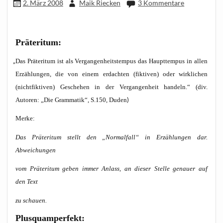
2. März 2008
Maik Riecken
3 Kommentare
Prä­ter­itum:
„
Das Prä­ter­itum ist als Ver­gan­gen­heits­tem­pus das Haupt­tem­pus in allen
Erzäh­lun­gen, die von einem erdach­ten (fik­ti­ven) oder wirk­li­chen
(nicht­fik­ti­ven) Gesche­hen in der Ver­gan­gen­heit han­deln.“ (div.
)
Autoren: „Die Gram­ma­tik“, S.150, Duden
Mer­ke:
Das Prä­ter­itum stellt den „Nor­mal­fall“ in Erzäh­lun­gen dar.
Abweichungen
vom Prä­ter­itum geben immer Anlass, an die­ser Stel­le genau­er auf
den Text
zu schauen.
Plus­quam­per­fekt: