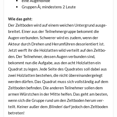
eine Augen­bin­de
Grup­pen Ã¡ min­des­tens 2 Leute
Wie das geht:
Der Zelt­bo­den wird auf einem wei­chen Unter­grund aus­ge­
brei­tet. Einer aus der Teil­neh­mer­grup­pe bekommt die
Augen ver­bun­den. Schwe­rer wird es zudem, wenn der
Akteur durch Dre­hen und Her­um­füh­ren des­ori­en­tiert ist.
Jetzt werft ihr die Holz­lat­ten wild ver­teilt auf den Zelt­bo­
den. Der Teil­neh­mer, des­sen Augen ver­bun­den sind,
bekommt nun die Auf­ga­be, aus den acht Holz­lat­ten ein
Qua­drat zu legen. Jede Sei­te des Qua­dra­tes soll dabei aus
zwei Holz­lat­ten bestehen, die nicht über­ein­an­der­ge­legt
wer­den dür­fen. Das Qua­drat muss sich voll­stän­dig auf dem
Zelt­bo­den befin­den. Die ande­ren Teil­neh­mer sol­len dem
armen Würst­chen in der Mit­te hel­fen. Das geht am bes­ten,
wenn sich die Grup­pe rund um den Zelt­bo­den her­um ver­
teilt. Kei­ner außer dem ‚Blin­den‘ darf jedoch den Zelt­bo­den
betreten!