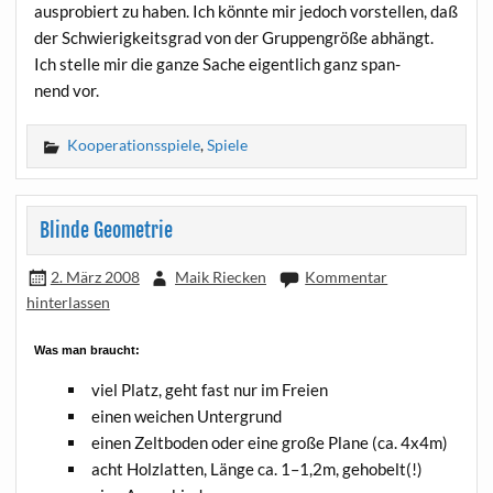
aus­pro­biert zu haben. Ich könn­te mir jedoch vor­stel­len, daß
der Schwie­rig­keits­grad von der Grup­pen­grö­ße abhängt.
Ich stel­le mir die gan­ze Sache eigent­lich ganz span­
nend vor.
Kooperationsspiele
,
Spiele
Blinde Geometrie
2. März 2008
Maik Riecken
Kommentar
hinterlassen
Was man braucht:
viel Platz, geht fast nur im Freien
einen wei­chen Untergrund
einen Zelt­bo­den oder eine gro­ße Pla­ne (ca. 4x4m)
acht Holz­lat­ten, Län­ge ca. 1–1,2m, gehobelt(!)