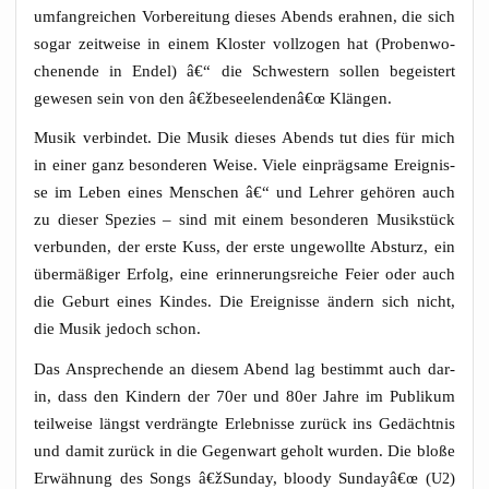
umfang­rei­chen Vor­be­rei­tung die­ses Abends erah­nen, die sich
sogar zeit­wei­se in einem Klos­ter voll­zo­gen hat (Pro­ben­wo­
chen­en­de in Endel) â€“ die Schwes­tern sol­len begeis­tert
gewe­sen sein von den â€žbeseelendenâ€œ Klängen.
Musik ver­bin­det. Die Musik die­ses Abends tut dies für mich
in einer ganz beson­de­ren Wei­se. Vie­le ein­präg­sa­me Ereig­nis­
se im Leben eines Men­schen â€“ und Leh­rer gehö­ren auch
zu die­ser Spe­zi­es – sind mit einem beson­de­ren Musik­stück
ver­bun­den, der ers­te Kuss, der ers­te unge­woll­te Absturz, ein
über­mä­ßi­ger Erfolg, eine erin­ne­rungs­rei­che Fei­er oder auch
die Geburt eines Kin­des. Die Ereig­nis­se ändern sich nicht,
die Musik jedoch schon.
Das Anspre­chen­de an die­sem Abend lag bestimmt auch dar­
in, dass den Kin­dern der 70er und 80er Jah­re im Publi­kum
teil­wei­se längst ver­dräng­te Erleb­nis­se zurück ins Gedächt­nis
und damit zurück in die Gegen­wart geholt wur­den. Die blo­ße
Erwäh­nung des Songs â€žSunday, bloo­dy Sundayâ€œ (
)
U2