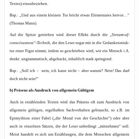
Tex­tes) einzubeziehen.
Bsp.: „Und aus einem klei­nen Tor bricht etwas Ele­men­ta­res her­vor…“
(Tho­mas Mann)
Auf die Spit­ze getrie­ben wird die­ser Effekt durch die „
Stream-of-
consciousness“-Technik
, die den Leser sogar mit in die Gedan­ken­struk­
tur einer Figur nimmt, indem so geschrie­ben wird, wie ein Mensch i.A.
denkt: ungram­ma­tisch, abge­hackt, inhalt­lich stark springend.
Bsp.: „Soll ich – nein, ich kann nicht – aber war­um? Nein! Das darf
doch nicht sein!“
b) Prä­sens als Aus­druck von all­ge­mein Gültigem
Auch in erzäh­len­den Tex­ten wird das Prä­sens oft zum Aus­druck von
all­ge­mein gül­ti­gen, regel­haf­ten Sach­ver­hal­ten gebraucht, so z.B. im
Epi­my­thion einer Fabel („die Moral von der Geschich­te“) oder aber
auch in ein­zel­nen Sät­zen, die der Leser unbe­dingt „mit­neh­men“ soll.
Meist han­delt es sich um Erzäh­lun­gen, die dem Men­schen all­ge­mein