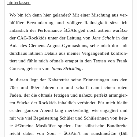
hinterlassen
Wo bin ich denn hier gelan­det? Mit einer Mischung aus ver­
blüff­ter Bewun­de­rung und völ­li­ger Rat­lo­sig­keit sit­ze ich
anläss­lich der Per­for­mance â€žAls geil noch ast­rein warâ€œ
der CAG-Rock­kids unter der Lei­tung von
Jens Scholz
in der
Aula des Cle­mens-August-Gym­na­si­ums
, sehe mich dort mit
durch­aus inti­men Details aus mei­ner Ver­gan­gen­heit kon­fron­
tiert und füh­le mich oft­mals ertappt in den Tex­ten von Frank
Goo­sen, gele­sen von
Jonas Strick­ling
.
In die­sen legt der Kaba­ret­tist sei­ne Erin­ne­run­gen aus den
70er und 80er Jah­ren dar und schafft damit einen roten
Faden, der die oft­mals fet­zi­gen und nahe­zu per­fekt arran­gier­
ten Stü­cke der Rock­kids inhalt­lich ver­bin­det. Für mich bleibt
es den gan­zen Abend lang merk­wür­dig, wie enga­giert und
mit wie viel Begeis­te­rung Schü­ler und Schü­le­rin­nen von heu­
te â€žmeine Musikâ€œ spie­len. Ihre sti­lis­ti­sche Band­brei­te
reicht dabei von Soul – â€žAin’t no sunshineâ€œ (Bill