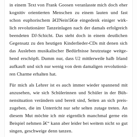
in einem Text von Frank Goo­sen ver­an­lass­te mich doch eher
kogni­tiv ori­en­tier­ten Men­schen zu einem lau­ten und fast
schon eupho­ri­schem â€žNein!â€œ ein­ge­denk eini­ger wirk­
lich revo­lu­tio­nä­rer Tanz­ein­la­gen nach der damals erfolg­reich
been­de­ten DJ-Schicht. Das steht doch in einem deut­li­chen
Gegen­satz zu den heu­ti­gen Kin­der­lie­der-CDs mit denen sich
das Aus­le­ben musi­ka­li­scher Bedürf­nis­se heut­zu­ta­ge weit­ge­
hend erschöpft. Dumm nur, dass
mitt­ler­wei­le halb Irland
U2
auf­kauft und sich nur wenig von dem dama­li­gen revo­lu­tio­nä­
ren Charme erhal­ten hat.
Für mich als Leh­rer ist es auch immer wie­der span­nend mit
anzu­se­hen, wie sich Schü­le­rin­nen und Schü­ler in der Büh­
nen­si­tua­ti­on ver­än­dern und bereit sind, Sei­ten an sich preis­
zu­ge­ben, die im Unter­richt nur sehr sel­ten zuta­ge tre­ten. An
die­sem Mut möch­te ich mir eigent­lich manch­mal ger­ne ein
Bei­spiel neh­men â€“ kann aber lei­der bei wei­tem nicht so gut
sin­gen, geschwei­ge denn tanzen.