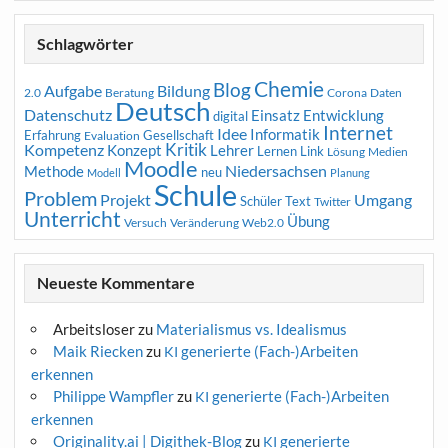
Schlagwörter
Chemie
Blog
Aufgabe
Bildung
2.0
Beratung
Corona
Daten
Deutsch
Datenschutz
Entwicklung
Einsatz
digital
Internet
Idee
Informatik
Erfahrung
Gesellschaft
Evaluation
Kritik
Kompetenz
Konzept
Lehrer
Lernen
Link
Medien
Lösung
Moodle
Niedersachsen
Methode
neu
Modell
Planung
Schule
Problem
Projekt
Umgang
Schüler
Text
Twitter
Unterricht
Übung
Versuch
Web2.0
Veränderung
Neueste Kommentare
Arbeitsloser
zu
Materialismus vs. Idealismus
Maik Riecken
zu
generierte (Fach-)Arbeiten
KI
erkennen
Philippe Wampfler
zu
generierte (Fach-)Arbeiten
KI
erkennen
Originality.ai | Digithek-Blog
zu
generierte
KI