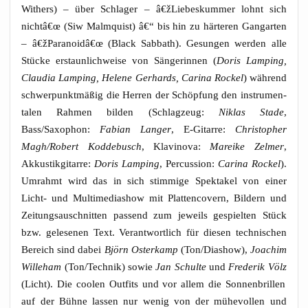
Withers) – über Schla­ger – â€žLiebeskummer lohnt sich
nichtâ€œ (Siw Malm­quist) â€“ bis hin zu här­te­ren Gang­ar­ten
– â€žParanoidâ€œ (Black Sab­bath). Gesun­gen wer­den alle
Stü­cke erstaun­lich­wei­se von Sän­ge­rin­nen (
Doris Lam­ping,
Clau­dia Lam­ping, Hele­ne Ger­hards, Cari­na Rockel
) wäh­rend
schwer­punkt­mä­ßig die Her­ren der Schöp­fung den instru­men­
ta­len Rah­men bil­den (Schlag­zeug:
Niklas Sta­de
,
Bass/Saxophon:
Fabi­an Lan­ger
, E‑Gitarre:
Chris­to­pher
Magh/Robert Kod­de­busch
, Kla­vi­no­va:
Marei­ke Zel­mer
,
Akku­s­tik­gi­tar­re:
Doris Lam­ping
, Per­cus­sion:
Cari­na Rockel
).
Umrahmt wird das in sich stim­mi­ge Spek­ta­kel von einer
Licht- und Mul­ti­me­dia­show mit Plat­ten­co­vern, Bil­dern und
Zei­tungs­au­schnit­ten pas­send zum jeweils gespiel­ten Stück
bzw. gele­se­nen Text. Ver­ant­wort­lich für die­sen tech­ni­schen
Bereich sind dabei
Björn Oster­kamp
(Ton/Diashow),
Joa­chim
Wil­le­ham
(Ton/Technik) sowie
Jan Schul­te
und
Fre­de­rik Völz
(Licht). Die coo­len Out­fits und vor allem die Son­nen­bril­len
auf der Büh­ne las­sen nur wenig von der mühe­vol­len und