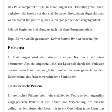
Das Plus­quam­per­fekt dient in Erzäh­lun­gen zur Dar­stel­lung von Sach­
ver­hal­ten, die bereits vor den erzäh­le­ri­schen Ereig­nis­sen abge­schlos­sen
waren. Somit fun­giert es qua­si als „Ver­gan­gen­heit der Vergangenheit“.
Sehr oft begin­nen Erzäh­lun­gen auch mit dem Plusquamperfekt.
Bsp.:
Es
war
um Sie
gesche­hen
. Kei­ner konn­te ihr nun mehr helfen.
Prä­sens:
In Erzäh­lun­gen wird das Prä­sens in einem Text meist mit einer
bestimm­ten Absicht ein­ge­setzt., d.h. der Leser soll durch das Ver­las­sen
des nor­ma­len Erzähl­tempus „Prä­ter­itum“ auf­merk­sam gemacht wer­den.
Dabei besitzt das Prä­sens ver­schie­de­ne Funktionen:
a) Das sze­ni­sche Präsens
Im sze­ni­schen Prä­sens bricht ein erzäh­len­der Text aus dem eigent­lich
vor­ge­ge­be­nen Prä­ter­itum aus. Durch die Ver­wen­dung des Prä­sens
gelingt es dem Autor, den Leser mit in ein Gesche­hen (eine
Sze­ne
des