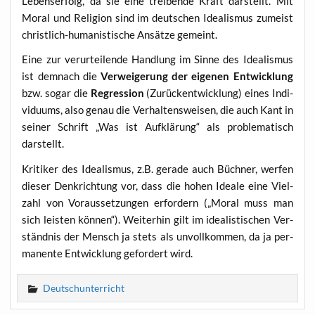
Lebens­er­folg, da sie eine trei­ben­de Kraft dar­stellt. Mit
Moral und Reli­gi­on sind im deut­schen Idea­lis­mus zumeist
christ­lich-huma­nis­ti­sche Ansät­ze gemeint.
Eine zur ver­ur­tei­len­de Hand­lung im Sin­ne des Idea­lis­mus
ist dem­nach die
Ver­wei­ge­rung der eige­nen Ent­wick­lung
bzw. sogar die
Regres­si­on
(Zurück­ent­wick­lung) eines Indi­
vi­du­ums, also genau die Ver­hal­tens­wei­sen, die auch Kant in
sei­ner Schrift „Was ist Auf­klä­rung“ als pro­ble­ma­tisch
darstellt.
Kri­ti­ker des Idea­lis­mus, z.B. gera­de auch Büch­ner, wer­fen
die­ser Denk­rich­tung vor, dass die hohen Idea­le eine Viel­
zahl von Vor­aus­set­zun­gen erfor­dern („Moral muss man
sich leis­ten kön­nen“). Wei­ter­hin gilt im idea­lis­ti­schen Ver­
ständ­nis der Mensch ja stets als unvoll­kom­men, da ja per­
ma­nen­te Ent­wick­lung gefor­dert wird.
Deutschunterricht