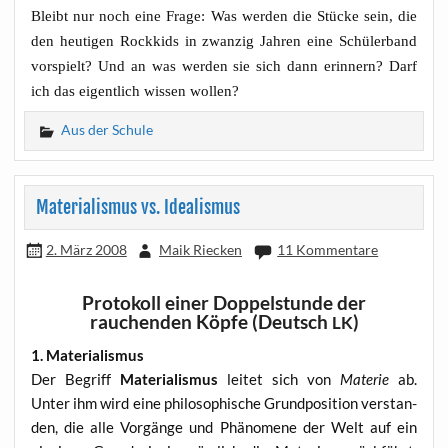
Bleibt nur noch eine Fra­ge: Was wer­den die Stü­cke sein, die
den heu­ti­gen Rock­kids in zwan­zig Jah­ren eine Schü­ler­band
vor­spielt? Und an was wer­den sie sich dann erin­nern? Darf
ich das eigent­lich wis­sen wollen?
Aus der Schule
Materialismus vs. Idealismus
2. März 2008
Maik Riecken
11 Kommentare
Protokoll einer Doppelstunde der
rauchenden Köpfe (Deutsch
)
LK
1. Mate­ria­lis­mus
Der Begriff
Mate­ria­lis­mus
lei­tet sich von
Mate­rie
ab.
Unter ihm wird eine phi­lo­so­phi­sche Grund­po­si­ti­on ver­stan­
den, die alle Vor­gän­ge und Phä­no­me­ne der Welt auf ein