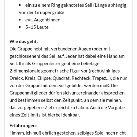
ein zu einem Ring gekno­te­tes Seil (Län­ge abhän­gig
von der Gruppengröße
evt. Augen­bin­den
5–15 Leu­te
Wie das geht:
Die Grup­pe hebt mit ver­bun­de­nen Augen (oder mit
geschlos­se­nen) das Seil auf. Jeder hat dabei eine Hand am
Seil. Ihr als Grup­pen­lei­ter gebt eine belie­bi­ge
2‑dimensionale geo­me­tri­sche Figur vor (recht­wink­li­ges
Dreick, Kreis, Ellip­se, Qua­drat, Recht­eck, Tra­pez…), die nun
von der Grup­pe mit dem Seil gebil­det wer­den muß. Die
Grup­pen­mit­glie­der dür­fen sich unter­ein­an­der abspre­chen
und bestim­men selbst den Zeit­punkt, an dem sie mei­nen,
das vor­ge­ge­be­ne Ziel erreicht zu haben. Auch die Vor­ga­be
eines Zeit­li­mits ist hier­bei denkbar.
Erfah­run­gen:
Hmmm, ich muß ehr­lich geste­hen, sel­bi­ges Spiel noch nicht