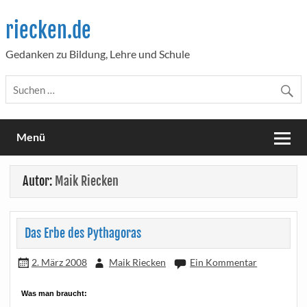
Skip
to
riecken.de
content
Gedanken zu Bildung, Lehre und Schule
Menü
Autor:
Maik Riecken
Das Erbe des Pythagoras
2. März 2008
Maik Riecken
Ein Kommentar
Was man braucht: