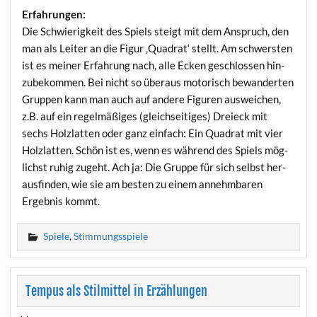
Erfah­run­gen:
Die Schwie­rig­keit des Spiels steigt mit dem Anspruch, den
man als Lei­ter an die Figur ‚Qua­drat‘ stellt. Am schwers­ten
ist es mei­ner Erfah­rung nach, alle Ecken geschlos­sen hin­
zu­be­kom­men. Bei nicht so über­aus moto­risch bewan­der­ten
Grup­pen kann man auch auf ande­re Figu­ren aus­wei­chen,
z.B. auf ein regel­mä­ßi­ges (gleich­sei­ti­ges) Drei­eck mit
sechs Holz­lat­ten oder ganz ein­fach: Ein Qua­drat mit vier
Holz­lat­ten. Schön ist es, wenn es wäh­rend des Spiels mög­
lichst ruhig zugeht. Ach ja: Die Grup­pe für sich selbst her­
aus­fin­den, wie sie am bes­ten zu einem annehm­ba­ren
Ergeb­nis kommt.
Spiele
,
Stimmungsspiele
Tempus als Stilmittel in Erzählungen