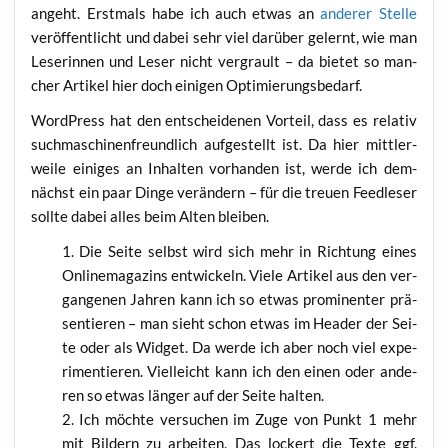
angeht. Erst­mals habe ich auch etwas an
ande­rer Stel­le
ver­öf­fent­licht und dabei sehr viel dar­über gelernt, wie man
Lese­rin­nen und Leser nicht ver­grault – da bie­tet so man­
cher Arti­kel hier doch eini­gen Optimierungsbedarf.
Word­Press hat den ent­schei­de­nen Vor­teil, dass es rela­tiv
such­ma­schi­nen­freund­lich auf­ge­stellt ist. Da hier mitt­ler­
wei­le eini­ges an Inhal­ten vor­han­den ist, wer­de ich dem­
nächst ein paar Din­ge ver­än­dern – für die treu­en Feed­le­ser
soll­te dabei alles beim Alten bleiben.
Die Sei­te selbst wird sich mehr in Rich­tung eines
Online­ma­ga­zins ent­wi­ckeln. Vie­le Arti­kel aus den ver­
gan­ge­nen Jah­ren kann ich so etwas pro­mi­nen­ter prä­
sen­tie­ren – man sieht schon etwas im Hea­der der Sei­
te oder als Wid­get. Da wer­de ich aber noch viel expe­
ri­men­tie­ren. Viel­leicht kann ich den einen oder ande­
ren so etwas län­ger auf der Sei­te halten.
Ich möch­te ver­su­chen im Zuge von Punkt 1 mehr
mit Bil­dern zu arbei­ten. Das lockert die Tex­te ggf.