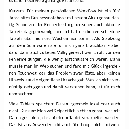
es dafür noch vie­le güns­ti­ge Ersatzteile.
Kurz­um: Für mei­nen per­sön­li­chen Work­flow ist ein fünf
Jah­re altes Busi­ness­note­book mit neu­em Akku genau rich­
tig. Schon von der Rechen­leis­tung her sehen auch aktu­el­le
Tablets dage­gen wenig Land. Ich hat­te schon ver­schie­de­ne
Tablets über meh­re­re Wochen hier bei mir. Als Spiel­zeug
auf dem Sofa waren sie für mich ganz brauch­bar – aber
dafür dann auch zu teu­er. Völ­lig genervt war ich oft von den
Feh­ler­mel­dun­gen, die wenig auf­schluss­reich waren. Dann
muss­te man im Web suchen und fand mit Glück irgend­ei­
nen Touch­weg, der das Pro­blem zwar lös­te, aber kei­nen
Hin­weis auf die eigent­li­che Ursa­che gab. Was ich nicht ver­
nünf­tig debug­gen und damit ver­ste­hen kann, ist für mich
unbrauchbar.
Vie­le Tablets spei­chern Daten irgend­wie lokal oder auch
nicht. Kurz­um: Man weiß eigent­lich nicht so genau, was mit
Daten geschieht, die auf einem Tablet ver­ar­bei­tet wer­den.
Das ist aus Anwen­der­sicht auch über­haupt nicht not­wen­