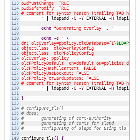
113

pwdMustChange: TRUE

114

pwdSafeModify: TRUE

115

# comment for syntax reason (trailing TAB here l
116

        "
|
 ldapadd 
-Q
-Y
 EXTERNAL 
-H
 ldapi:
///
117

118

echo
"Generating overlay ..."
119

120

echo
-e
" 
121

dn: olcOverlay=ppolicy,olcDatabase={1}
$LDAPDB
,c
122

objectClass: olcOverlayConfig

123

objectClass: olcPPolicyConfig

124

olcOverlay: ppolicy

125

olcPPolicyDefault: cn=default,ou=policies,dc=
$D
126

olcPPolicyHashCleartext: FALSE

127

olcPPolicyUseLockout: FALSE

128

olcPPolicyForwardUpdates: FALSE

129

# comment for syntax reason (trailing TAB here l
130

        "
|
 ldapadd 
-Q
-Y
 EXTERNAL 
-H
 ldapi:
///
131

132

}
133

134

# configure_tls()
135

# does:
136

#	generating of cert-authority
137

#	generating of certs for slapd
138

#	configuring of slapd for using tls
139

140

configure_tls
(
)
{