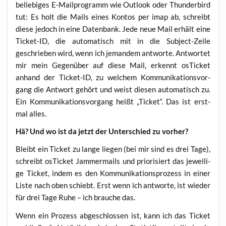
belie­bi­ges E‑Mailprogramm wie Out­look oder Thun­der­bird
tut: Es holt die Mails eines Kon­tos per imap ab, schreibt
die­se jedoch in eine Daten­bank. Jede neue Mail erhält eine
Ticket-ID, die auto­ma­tisch mit in die Sub­ject-Zei­le
geschrie­ben wird, wenn ich jeman­dem ant­wor­te. Ant­wor­tet
mir mein Gegen­über auf die­se Mail, erkennt osTi­cket
anhand der Ticket-ID, zu wel­chem Kom­mu­ni­ka­ti­ons­vor­
gang die Ant­wort gehört und weist die­sen auto­ma­tisch zu.
Ein Kom­mu­ni­ka­ti­ons­vor­gang heißt „Ticket“. Das ist erst­
mal alles.
Hä? Und wo ist da jetzt der Unter­schied zu vorher?
Bleibt ein Ticket zu lan­ge lie­gen (bei mir sind es drei Tage),
schreibt osTi­cket Jam­mer­mails und prio­ri­siert das jewei­li­
ge Ticket, indem es den Kom­mu­ni­ka­ti­ons­pro­zess in einer
Lis­te nach oben schiebt. Erst wenn ich ant­wor­te, ist wie­der
für drei Tage Ruhe – ich brau­che das.
Wenn ein Pro­zess abge­schlos­sen ist, kann ich das Ticket