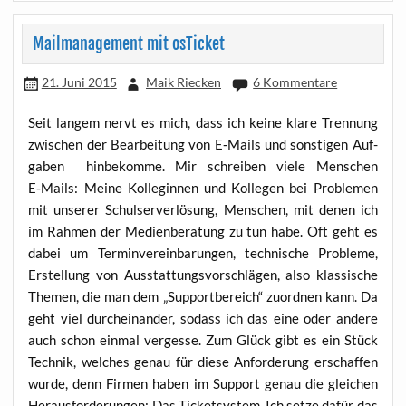
Mailmanagement mit osTicket
21. Juni 2015
Maik Riecken
6 Kommentare
Seit lan­gem nervt es mich, dass ich kei­ne kla­re Tren­nung
zwi­schen der Bear­bei­tung von E‑Mails und sons­ti­gen Auf­
ga­ben hin­be­kom­me. Mir schrei­ben vie­le Men­schen
E‑Mails: Mei­ne Kol­le­gin­nen und Kol­le­gen bei Pro­ble­men
mit unse­rer Schul­ser­ver­lö­sung, Men­schen, mit denen ich
im Rah­men der Medi­en­be­ra­tung zu tun habe. Oft geht es
dabei um Ter­min­ver­ein­ba­run­gen, tech­ni­sche Pro­ble­me,
Erstel­lung von Aus­stat­tungs­vor­schlä­gen, also klas­si­sche
The­men, die man dem „Sup­port­be­reich“ zuord­nen kann. Da
geht viel durch­ein­an­der, sodass ich das eine oder ande­re
auch schon ein­mal ver­ges­se. Zum Glück gibt es ein Stück
Tech­nik, wel­ches genau für die­se Anfor­de­rung erschaf­fen
wur­de, denn Fir­men haben im Sup­port genau die glei­chen
Her­aus­for­de­run­gen: Das Ticket­sys­tem. Ich set­ze dafür das