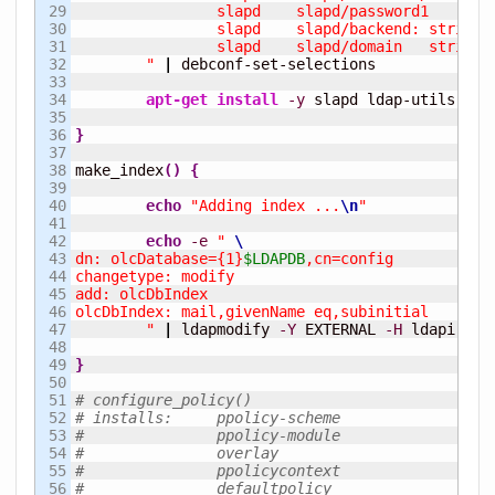
29

		slapd    slapd/password1    pas
30

		slapd	 slapd/backend
31

		slapd	 slapd/domain
32

	"
|
 debconf-set-selections

33

34

apt-get install
-y
 slapd ldap-utils

35

36

}
37

38

make_index
(
)
{
39

40

echo
"Adding index ...
\n
"
41

42

echo
-e
" 
43

dn: olcDatabase={1}
$LDAPDB
,cn=config

44

changetype: modify

45

add: olcDbIndex

46

olcDbIndex: mail,givenName eq,subinitial

47

        "
|
 ldapmodify 
-Y
 EXTERNAL 
-H
 ldapi:
///
48

49

}
50

51

# configure_policy()
52

# installs: 	ppolicy-scheme
53

# 		ppolicy-module
54

# 		overlay
55

# 		ppolicycontext
56

# 		defaultpolicy