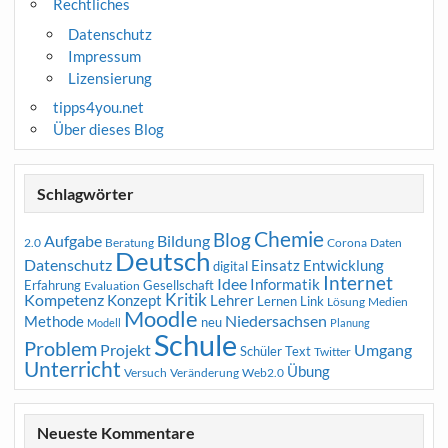
Rechtliches
Datenschutz
Impressum
Lizensierung
tipps4you.net
Über dieses Blog
Schlagwörter
Chemie
Blog
Aufgabe
Bildung
2.0
Beratung
Corona
Daten
Deutsch
Datenschutz
Entwicklung
Einsatz
digital
Internet
Idee
Informatik
Erfahrung
Gesellschaft
Evaluation
Kritik
Kompetenz
Konzept
Lehrer
Lernen
Link
Medien
Lösung
Moodle
Niedersachsen
Methode
neu
Modell
Planung
Schule
Problem
Projekt
Umgang
Schüler
Text
Twitter
Unterricht
Übung
Versuch
Web2.0
Veränderung
Neueste Kommentare