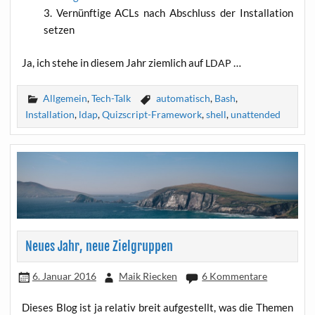
Ver­nünf­ti­ge ACLs nach Abschluss der Instal­la­ti­on
setzen
Ja, ich ste­he in die­sem Jahr ziem­lich auf
…
LDAP
Allgemein
,
Tech-Talk
automatisch
,
Bash
,
Installation
,
ldap
,
Quizscript-Framework
,
shell
,
unattended
Neues Jahr, neue Zielgruppen
6. Januar 2016
Maik Riecken
6 Kommentare
Die­ses Blog ist ja rela­tiv breit auf­ge­stellt, was die The­men