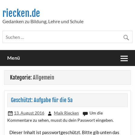
Skip
to
riecken.de
content
Gedanken zu Bildung, Lehre und Schule
Menü
Kategorie:
Allgemein
Geschützt: Aufgabe für die 5a
13. August 2016
Maik Riecken
Um die
Kommentare zu sehen, musst du dein Passwort eingeben.
Die­ser Inhalt ist pass­wort­ge­schützt. Bit­te gib unten das