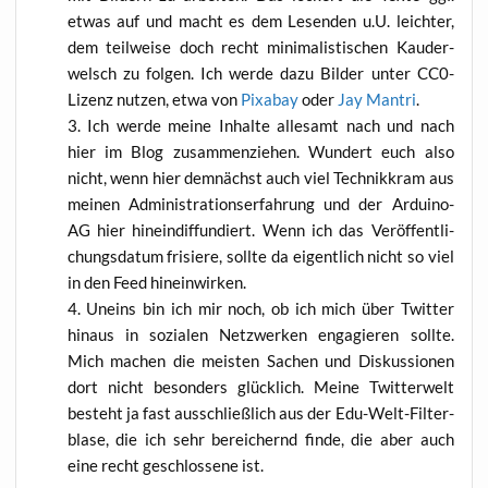
etwas auf und macht es dem Lesen­den u.U. leich­ter,
dem teil­wei­se doch recht mini­ma­lis­ti­schen Kau­der­
welsch zu fol­gen. Ich wer­de dazu Bil­der unter CC0-
Lizenz nut­zen, etwa von
Pix­a­bay
oder
Jay Man­tri
.
Ich wer­de mei­ne Inhal­te alle­samt nach und nach
hier im Blog zusam­men­zie­hen. Wun­dert euch also
nicht, wenn hier dem­nächst auch viel Tech­nik­kram aus
mei­nen Admi­nis­tra­ti­ons­er­fah­rung und der Ardui­no-
AG hier hin­ein­dif­fun­diert. Wenn ich das Ver­öf­fent­li­
chungs­da­tum fri­sie­re, soll­te da eigent­lich nicht so viel
in den Feed hineinwirken.
Uneins bin ich mir noch, ob ich mich über Twit­ter
hin­aus in sozia­len Netz­wer­ken enga­gie­ren soll­te.
Mich machen die meis­ten Sachen und Dis­kus­sio­nen
dort nicht beson­ders glück­lich. Mei­ne Twit­ter­welt
besteht ja fast aus­schließ­lich aus der Edu-Welt-Fil­ter­
bla­se, die ich sehr berei­chernd fin­de, die aber auch
eine recht geschlos­se­ne ist.