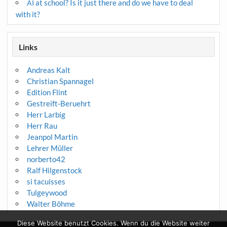
at school? Is it just there and do we have to deal
AI
with it?
Links
Andreas Kalt
Christian Spannagel
Edition Flint
Gestreift-Beruehrt
Herr Larbig
Herr Rau
Jeanpol Martin
Lehrer Müller
norberto42
Ralf Hilgenstock
si tacuisses
Tulgeywood
Walter Böhme
Diese Website benutzt Cookies. Wenn du die Website weiter