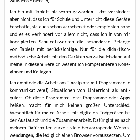
weiß ich so nicht :o)…
Ich bin mit Tablets nie warm gewor­den – das ver­hin­dert
aber nicht, dass ich für Schu­le und Unter­richt die­se Gerä­te
beschaf­fe, sie auch schon ver­schenkt oder emp­foh­len habe
und es es ver­hin­dert vor allem nicht, dass ich in von mir
kon­zi­pier­ten Schul­netz­wer­ken die beson­de­ren Belan­ge
von Tablets mit berück­sich­ti­ge. Nur für die didak­tisch-
metho­di­sche Arbeit mit den Gerä­ten ver­wei­se ich dann auf
mei­ne in die­sem Bereich wesent­lich kom­pe­ten­te­ren Kol­le­
gin­nen und Kollegen.
Ich emp­fin­de die Arbeit am Ein­zel­platz mit Pro­gram­men in
kom­mu­ni­ka­ti­ven(!) Situa­tio­nen von Unter­richt als anti­
quiert. Ob die­se Pro­gram­me jetzt Pro­gram­me oder Apps
hei­ßen, macht für mich kei­nen gro­ßen Unter­schied.
Wesent­lich für mei­ne Arbeit mit digi­ta­len End­ge­rä­ten ist
der Aus­tausch und die Zusam­men­ar­beit. Dafür gibt es nach
mei­nem Dafür­hal­ten zur­zeit vie­le her­vor­ra­gen­de Web­an­
wen­dun­gen, die ledig­lich einen Brow­ser vor­aus­set­zen. Um