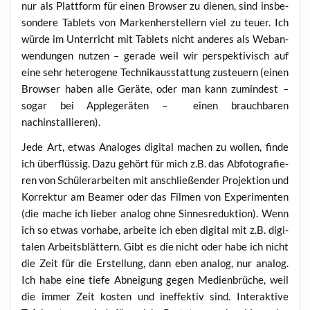
nur als Platt­form für einen Brow­ser zu die­nen, sind ins­be­
son­de­re Tablets von Mar­ken­her­stel­lern viel zu teu­er. Ich
wür­de im Unter­richt mit Tablets nicht ande­res als Web­an­
wen­dun­gen nut­zen – gera­de weil wir per­spek­ti­visch auf
eine sehr hete­ro­ge­ne Tech­nik­aus­stat­tung zusteu­ern (einen
Brow­ser haben alle Gerä­te, oder man kann zumin­dest –
sogar bei Apple­ge­rä­ten – einen brauch­ba­ren
nachinstallieren).
Jede Art, etwas Ana­lo­ges digi­tal machen zu wol­len, fin­de
ich über­flüs­sig. Dazu gehört für mich z.B. das Abfo­to­gra­fie­
ren von Schü­ler­ar­bei­ten mit anschlie­ßen­der Pro­jek­ti­on und
Kor­rek­tur am Bea­mer oder das Fil­men von Expe­ri­men­ten
(die mache ich lie­ber ana­log ohne Sin­nes­re­duk­ti­on). Wenn
ich so etwas vor­ha­be, arbei­te ich eben digi­tal mit z.B. digi­
ta­len Arbeits­blät­tern. Gibt es die nicht oder habe ich nicht
die Zeit für die Erstel­lung, dann eben ana­log, nur ana­log.
Ich habe eine tie­fe Abnei­gung gegen Medi­en­brü­che, weil
die immer Zeit kos­ten und inef­fek­tiv sind. Inter­ak­ti­ve