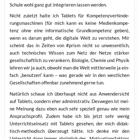
Schu­le wohl ganz gut inte­grie­ren las­sen werden.
Nicht zuletzt hal­te ich Tablets für Kom­pe­tenz­ver­hin­de­
rungs­ma­schi­nen (für mich kann es kei­ne Medi­en­kom­pe­
tenz ohne eine infor­ma­ti­sche Grund­kom­pe­tenz geben),
wenn es dar­um geht, die digi­ta­le Welt zu ver­ste­hen. Mir
scheint das in Zei­ten von #prism nicht so unwe­sent­lich,
auch tech­ni­sches Wis­sen zum Netz der Net­ze stär­ker
gesell­schaft­lich zu ver­an­kern. Bio­lo­gie, Che­mie und Phy­sik
leh­ren wir ja auch, obwohl man die Welt mitt­ler­wei­le ja ein­
fach „benut­zen“ kann – was gera­de wir in den west­li­chen
Gesell­schaf­ten offen­bar zuneh­mend ger­ne tun.
Natür­lich schaue ich über­haupt nicht aus Anwen­der­sicht
auf Tablets, son­dern eher admi­nis­tra­tiv. Des­we­gen ist mei­
ne Mei­nung dazu eben auch sehr spe­zi­ell genau wie mein
Anspruchs­pro­fil. Zudem habe ich bis jetzt sehr wenig
Unter­richts­ein­satz mit Tablets gese­hen, der mich didak­
tisch-metho­disch über­zeugt hät­te. Ich den­ke mir den
Unter­richt dann immer abzüg­lich des „Moti­va­ti­ons­fak­tors