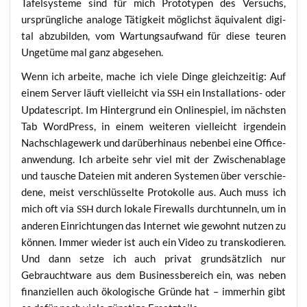
Tafel­sys­te­me sind für mich Pro­to­ty­pen des Ver­suchs,
ursprüng­li­che ana­lo­ge Tätig­keit mög­lichst äqui­va­lent digi­
tal abzu­bil­den, vom War­tungs­auf­wand für die­se teu­ren
Unge­tü­me mal ganz abgesehen.
Wenn ich arbei­te, mache ich vie­le Din­ge gleich­zei­tig: Auf
einem Ser­ver läuft viel­leicht via
ein Instal­la­ti­ons- oder
SSH
Update­script. Im Hin­ter­grund ein Online­spiel, im nächs­ten
Tab Word­Press, in einem wei­te­ren viel­leicht irgend­ein
Nach­schla­ge­werk und dar­über­hin­aus neben­bei eine Office­
an­wen­dung. Ich arbei­te sehr viel mit der Zwi­schen­ab­la­ge
und tau­sche Datei­en mit ande­ren Sys­te­men über ver­schie­
de­ne, meist ver­schlüs­sel­te Pro­to­kol­le aus. Auch muss ich
mich oft via
durch loka­le Fire­walls durch­tun­neln, um in
SSH
ande­ren Ein­rich­tun­gen das Inter­net wie gewohnt nut­zen zu
kön­nen. Immer wie­der ist auch ein Video zu trans­ko­die­ren.
Und dann set­ze ich auch pri­vat grund­sätz­lich nur
Gebraucht­wa­re aus dem Busi­ness­be­reich ein, was neben
finan­zi­el­len auch öko­lo­gi­sche Grün­de hat – immer­hin gibt