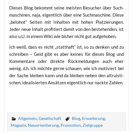
Die­ses Blog bekommt sei­ne meis­ten Besu­cher über Such­
ma­schi­nen, naja, eigent­lich über eine Such­ma­schi­ne. Die­se
„belohnt“ Sei­ten mit Inhal­ten mit hohen Plat­zie­run­gen.
Jeder neue Inhalt pro­fi­tiert damit von den bestehen­den, ist
also u.U. in einem Wiki wie bis­her nicht gut aufgehoben.
Ich weiß, dass es nicht „statt­haft“ ist, so zu den­ken und zu
schrei­ben – Geld gibt es aber kei­nes für die­ses Blog und
Kom­men­ta­re oder direk­te Rück­mel­dun­gen auch eher
wenig, d.h. ich möch­te ger­ne schau­en, wie ich moti­viert bei
der Sache blei­ben kann und da blei­ben neben den altru­is­ti­
schen, idea­li­sier­ten Ansät­zen eigent­lich nur nack­te Zahlen.
Allgemein
,
Gesellschaft
Blog
,
Erweiterung
,
Magazin
,
Neuorientierung
,
Promotion
,
Zielgruppe