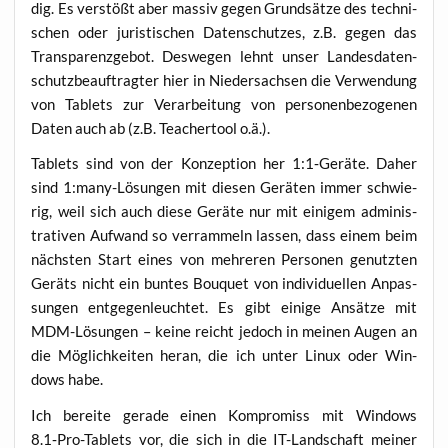
dig. Es ver­stößt aber mas­siv gegen Grund­sät­ze des tech­ni­
schen oder juris­ti­schen Daten­schut­zes, z.B. gegen das
Trans­pa­renz­ge­bot. Des­we­gen lehnt unser Lan­des­da­ten­
schutz­be­auf­trag­ter hier in Nie­der­sach­sen die Ver­wen­dung
von Tablets zur Ver­ar­bei­tung von per­so­nen­be­zo­ge­nen
Daten auch ab (z.B. Tea­cher­tool o.ä.).
Tablets sind von der Kon­zep­ti­on her 1:1‑Geräte. Daher
sind 1:many-Lösungen mit die­sen Gerä­ten immer schwie­
rig, weil sich auch die­se Gerä­te nur mit eini­gem admi­nis­
tra­ti­ven Auf­wand so ver­ram­meln las­sen, dass einem beim
nächs­ten Start eines von meh­re­ren Per­so­nen genutz­ten
Geräts nicht ein bun­tes Bou­quet von indi­vi­du­el­len Anpas­
sun­gen ent­ge­gen­leuch­tet. Es gibt eini­ge Ansät­ze mit
MDM-Lösun­gen – kei­ne reicht jedoch in mei­nen Augen an
die Mög­lich­kei­ten her­an, die ich unter Linux oder Win­
dows habe.
Ich berei­te gera­de einen Kom­pro­miss mit Win­dows
8.1‑Pro-Tablets vor, die sich in die IT-Land­schaft mei­ner