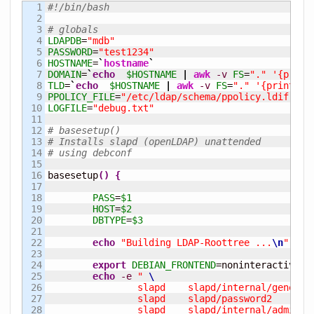
1

#!/bin/bash
2

3

# globals
4

LDAPDB
=
"mdb"
5

PASSWORD
=
"test1234"
6

HOSTNAME
=
`
hostname
`
7

DOMAIN
=
`
echo
$HOSTNAME
|
awk
-v
FS
=
"."
'{print
8

TLD
=
`
echo
$HOSTNAME
|
awk
-v
FS
=
"."
'{print $2
9

PPOLICY_FILE
=
"/etc/ldap/schema/ppolicy.ldif"
10

LOGFILE
=
"debug.txt"
11

12

# basesetup()
13

# Installs slapd (openLDAP) unattended
14

# using debconf
15

16

basesetup
(
)
{
17

18

PASS
=
$1
19

HOST
=
$2
20

DBTYPE
=
$3
21

22

echo
"Building LDAP-Roottree ...
\n
"
23

24

export
DEBIAN_FRONTEND
=noninteractive

25

echo
-e
" 
26

		slapd    slapd/internal/genera
27

		slapd    slapd/password2    pas
28

		slapd    slapd/internal/adminp