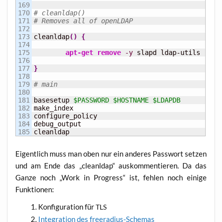
169

170

# cleanldap()
171

# Removes all of openLDAP
172

173

cleanldap
(
)
{
174

175

apt-get remove
-y
 slapd ldap-utils 
--pu
176

177

}
178

179

# main
180

181

basesetup 
$PASSWORD
$HOSTNAME
$LDAPDB
182

make_index

183

configure_policy

184

debug_output

cleanldap
Eigent­lich muss man oben nur ein ande­res Pass­wort set­zen
und am Ende das „cle­anldap“ aus­kom­men­tie­ren. Da das
Gan­ze noch „Work in Pro­gress“ ist, feh­len noch eini­ge
Funktionen:
Kon­fi­gu­ra­ti­on für
TLS
Inte­gra­ti­on des freeradius-Schemas