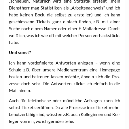
„schlie­ßen“. Natür­lich wird eine Sta­tis­tik erstellt (mein
Dienst­herr mag Sta­tis­ti­ken als „Arbeits­nach­weis“ und ich
habe kei­nen Bock, die selbst zu erstel­len) und ich kann
geschlos­se­ne Tickets ganz ein­fach fin­den, z.B. mit einer
Suche nach einem Namen oder einer E‑Mailadresse. Damit
weiß ich, was ich wie oft mit wel­cher Per­son ver­hack­stückt
habe.
Und sonst?
Ich kann vor­de­fi­nier­te Ant­wor­ten anle­gen – wenn eine
Schu­le z.B. über unse­re Medi­en­zen­trum eine Home­page
hos­ten und betreu­en las­sen möch­te, ähneln sich die Pro­
zes­se doch sehr. Die Ant­wor­ten kli­cke ich ein­fach in die
Mail hinein.
Auch für tele­fo­ni­sche oder münd­li­che Anfra­gen kann ich
selbst Tickets eröff­nen. Da alle Pro­zes­se in osTi­cket mehr­
be­nut­zer­fä­hig sind, wüss­ten z.B. auch Kol­le­gin­nen und Kol­
le­gen von mir, wo ich gera­de stehe.