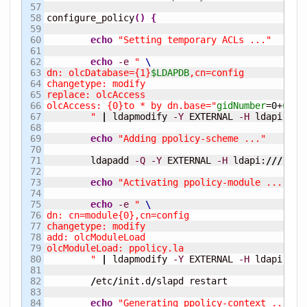
57

58

configure_policy
(
)
{
59

60

echo
"Setting temporary ACLs ..."
61

62

echo
-e
" 
63

dn: olcDatabase={1}
$LDAPDB
,cn=config

64

changetype: modify

65

replace: olcAccess

66

olcAccess: {0}to * by dn.base="
gidNumber
=
0
+
uidN
67

        "
|
 ldapmodify 
-Y
 EXTERNAL 
-H
 ldapi:
///
68

69

echo
"Adding ppolicy-scheme ..."
70

71

	ldapadd 
-Q
-Y
 EXTERNAL 
-H
 ldapi:
///
-f
72

73

echo
"Activating ppolicy-module ..."
74

75

echo
-e
" 
76

dn: cn=module{0},cn=config

77

changetype: modify

78

add: olcModuleLoad

79

olcModuleLoad: ppolicy.la

80

        "
|
 ldapmodify 
-Y
 EXTERNAL 
-H
 ldapi:
///
81

82

/
etc
/
init.d
/
slapd restart

83

84

echo
"Generating ppolicy-context ..."