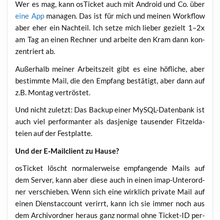
Wer es mag, kann osTi­cket auch mit Android und Co. über
eine App
mana­gen. Das ist für mich und mei­nen Work­flow
aber eher ein Nach­teil. Ich set­ze mich lie­ber gezielt 1–2x
am Tag an einen Rech­ner und arbei­te den Kram dann kon­
zen­triert ab.
Außer­halb mei­ner Arbeits­zeit gibt es eine höf­li­che, aber
bestimm­te Mail, die den Emp­fang bestä­tigt, aber dann auf
z.B. Mon­tag vertröstet.
Und nicht zuletzt: Das Back­up einer MyS­QL-Daten­bank ist
auch viel per­for­man­ter als das­je­ni­ge tau­sen­der Fit­zel­da­
tei­en auf der Festplatte.
Und der E‑Mailclient zu Hause?
osTi­cket löscht nor­ma­ler­wei­se emp­fan­gen­de Mails auf
dem Ser­ver, kann aber die­se auch in einen imap-Unter­ord­
ner ver­schie­ben. Wenn sich eine wirk­lich pri­va­te Mail auf
einen Dienstac­count ver­irrt, kann ich sie immer noch aus
dem Archiv­ord­ner her­aus ganz nor­mal ohne Ticket-ID per­