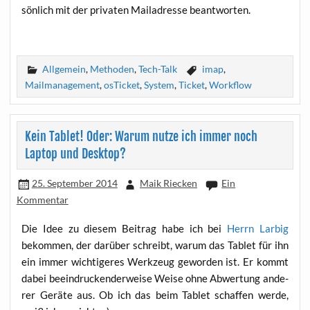
sön­lich mit der pri­va­ten Mail­adres­se beantworten.
Allgemein
,
Methoden
,
Tech-Talk
imap
,
Mailmanagement
,
osTicket
,
System
,
Ticket
,
Workflow
Kein Tablet! Oder: Warum nutze ich immer noch
Laptop und Desktop?
25. September 2014
Maik Riecken
Ein
Kommentar
Die Idee zu die­sem Bei­trag habe ich bei
Herrn Lar­big
bekom­men, der dar­über schreibt, war­um das Tablet für ihn
ein immer wich­ti­ge­res Werk­zeug gewor­den ist. Er kommt
dabei beein­dru­cken­der­wei­se Wei­se ohne Abwer­tung ande­
rer Gerä­te aus. Ob ich das beim Tablet schaf­fen wer­de,