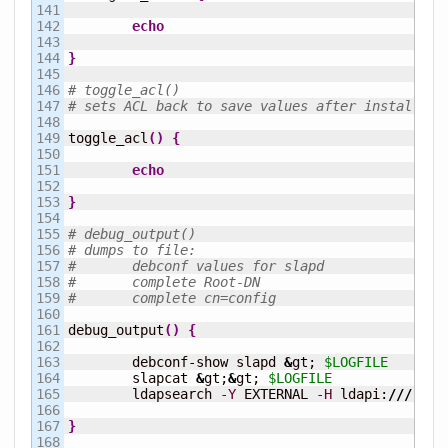
141

142

echo
143

144

}
145

146

# toggle_acl()
147

# sets ACL back to save values after install
148

149

toggle_acl
(
)
{
150

151

echo
152

153

}
154

155

# debug_output()
156

# dumps to file:
157

#	debconf values for slapd
158

#	complete Root-DN
159

#	complete cn=config
160

161

debug_output
(
)
{
162

163

	debconf-show slapd 
&
gt; 
$LOGFILE
164

	slapcat 
&
gt;
&
gt; 
$LOGFILE
165

	ldapsearch 
-Y
 EXTERNAL 
-H
 ldapi:
///
-b
166

167

}
168
