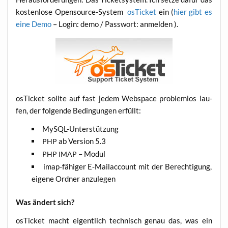
kos­ten­lo­se Open­so­ur­ce-Sys­tem
osTi­cket
ein (
hier gibt es
eine Demo
– Log­in: demo / Pass­wort: anmelden ).
osTi­cket soll­te auf fast jedem Web­space pro­blem­los lau­
fen, der fol­gen­de Bedin­gun­gen erfüllt:
MyS­QL-Unter­stüt­zung
ab Ver­si­on 5.3
PHP
– Modul
PHP
IMAP
imap-fähi­ger E‑Mailaccount mit der Berech­ti­gung,
eige­ne Ord­ner anzulegen
Was ändert sich?
osTi­cket macht eigent­lich tech­nisch genau das, was ein