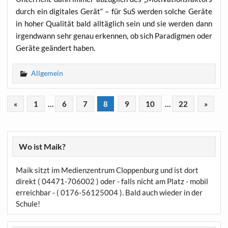
durch ein digi­ta­les Gerät“ – für SuS wer­den sol­che Gerä­te
in hoher Qua­li­tät bald all­täg­lich sein und sie wer­den dann
irgend­wann sehr genau erken­nen, ob sich Para­dig­men oder
Gerä­te geän­dert haben.
Allgemein
«
1
…
6
7
8
9
10
…
22
»
Wo ist Maik?
Maik sitzt im Medienzentrum Cloppenburg und ist dort
direkt ( 04471-706002 ) oder - falls nicht am Platz - mobil
erreichbar - ( 0176-56125004 ). Bald auch wieder in der
Schule!