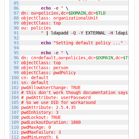
85

86

echo
-e
" 
87

dn: ou=policies,dc=
$DOMAIN
,dc=
$TLD
88

objectClass: organizationalUnit

89

objectClass: top

90

ou: policies

91

        "
|
 ldapadd 
-Q
-Y
 EXTERNAL 
-H
 ldapi:
///
92

93

echo
"Setting default policy ..."
94

95

echo
-e
" 
96

dn: cn=default,ou=policies,dc=
$DOMAIN
,dc=
$TLD
97

objectClass: top

98

objectClass: person

99

objectClass: pwdPolicy

100

cn: default

101

sn: default

102

pwdAllowUserChange: TRUE

103

# this don't work though documentation says it s
104

# pwdAttribute: userPassword

105

# So we use OID for workaround

106

pwdAttribute: 2.5.4.35

107

pwdInhistory: 3

108

pwdLockout: TRUE

109

pwdLockoutDuration: 1800

110

pwdMaxAge: 0

111

pwdMaxFailure: 3

112

pwdMinLength: 6
