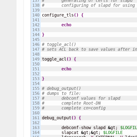
137

#	generating of certs for slapd
138

#	configuring of slapd for using
139

140

configure_tls
(
)
{
141

142

echo
143

144

}
145

146

# toggle_acl()
147

# sets ACL back to save values after i
148

149

toggle_acl
(
)
{
150

151

echo
152

153

}
154

155

# debug_output()
156

# dumps to file:
157

#	debconf values for slapd
158

#	complete Root-DN
159

#	complete cn=config
160

161

debug_output
(
)
{
162

163

	debconf-show slapd 
&
gt; 
$LOGFI
164

	slapcat 
&
gt;
&
gt; 
$LOGFILE