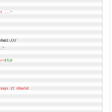
xt ..."
ldapi:
///
.."
dc=
$TLD
says it should
