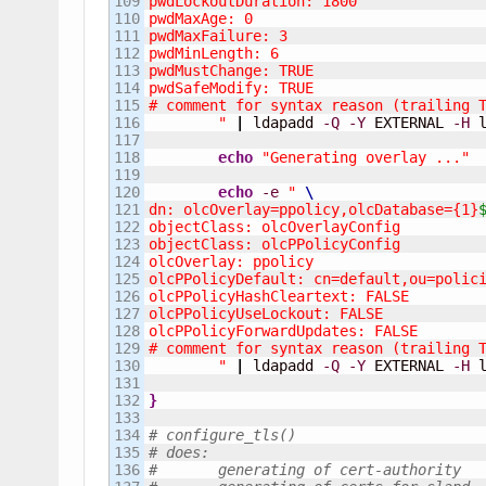
109

pwdLockoutDuration: 1800

110

pwdMaxAge: 0

111

pwdMaxFailure: 3

112

pwdMinLength: 6

113

pwdMustChange: TRUE

114

pwdSafeModify: TRUE

115

# comment for syntax reason (trailing T
116

        "
|
 ldapadd 
-Q
-Y
 EXTERNAL 
-H
 
117

118

echo
"Generating overlay ..."
119

120

echo
-e
" 
121

dn: olcOverlay=ppolicy,olcDatabase={1}
122

objectClass: olcOverlayConfig

123

objectClass: olcPPolicyConfig

124

olcOverlay: ppolicy

125

olcPPolicyDefault: cn=default,ou=polic
126

olcPPolicyHashCleartext: FALSE

127

olcPPolicyUseLockout: FALSE

128

olcPPolicyForwardUpdates: FALSE

129

# comment for syntax reason (trailing T
130

        "
|
 ldapadd 
-Q
-Y
 EXTERNAL 
-H
 
131

132

}
133

134

# configure_tls()
135

# does:
136

#	generating of cert-authority