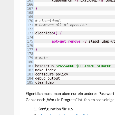
165

	ldapsearch 
-Y
 EXTERNAL 
-H
 ldap
166

167

}
168

169

170

# cleanldap()
171

# Removes all of openLDAP
172

173

cleanldap
(
)
{
174

175

apt-get remove
-y
 slapd ldap-u
176

177

}
178

179

# main
180

181

basesetup 
$PASSWORD
$HOSTNAME
$LDAPDB
182

make_index

183

configure_policy

184

debug_output

cleanldap
Eigent­lich muss man oben nur ein ande­res Pass­wort 
Gan­ze noch „Work in Pro­gress“ ist, feh­len noch eini­g
Kon­fi­gu­ra­ti­on für
TLS