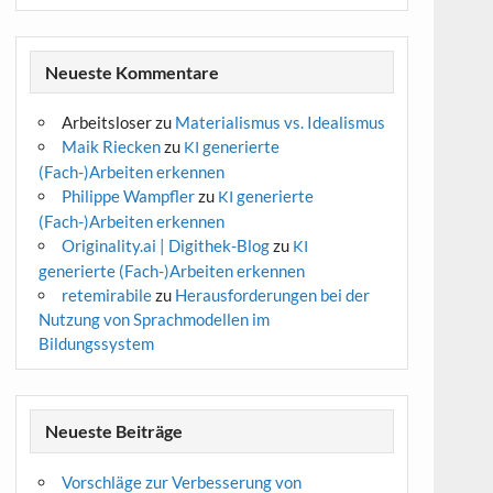
Neueste Kommentare
Arbeitsloser
zu
Materialismus vs. Idealismus
Maik Riecken
zu
generierte
KI
(Fach-)Arbeiten erkennen
Philippe Wampfler
zu
generierte
KI
(Fach-)Arbeiten erkennen
Originality.ai | Digithek-Blog
zu
KI
generierte (Fach-)Arbeiten erkennen
retemirabile
zu
Herausforderungen bei der
Nutzung von Sprachmodellen im
Bildungssystem
Neueste Beiträge
Vorschläge zur Verbesserung von