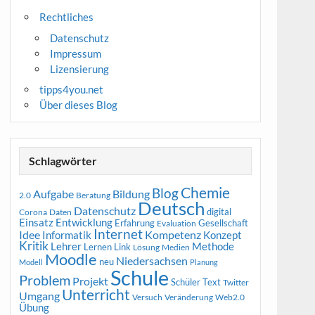
Rechtliches
Datenschutz
Impressum
Lizensierung
tipps4you.net
Über dieses Blog
y * none

Schlagwörter
Chemie
Blog
Aufgabe
Bildung
2.0
Beratung
Deutsch
Datenschutz
digital
Corona
Daten
Entwicklung
Einsatz
Erfahrung
Gesellschaft
Evaluation
Internet
Idee
Informatik
Kompetenz
Konzept
Kritik
Methode
Lehrer
Lernen
Link
Medien
Lösung
Moodle
Niedersachsen
neu
Modell
Planung
Schule
Problem
Projekt
Schüler
Text
Twitter
Unterricht
Umgang
Versuch
Web2.0
Veränderung
Übung