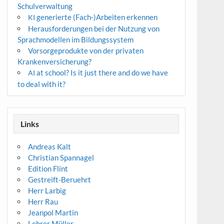
Schulverwaltung
generierte (Fach-)Arbeiten erkennen
KI
Herausforderungen bei der Nutzung von
Sprachmodellen im Bildungssystem
Vorsorgeprodukte von der privaten
Krankenversicherung?
at school? Is it just there and do we have
AI
to deal with it?
Links
Andreas Kalt
Christian Spannagel
Edition Flint
Gestreift-Beruehrt
Herr Larbig
Herr Rau
Jeanpol Martin
Lehrer Müller