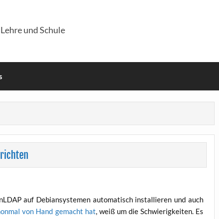
 Lehre und Schule
s
richten
LDAP auf Debi­an­sys­te­men auto­ma­tisch instal­lie­ren und auch
on­mal von Hand gemacht hat
, weiß um die Schwie­rig­kei­ten. Es