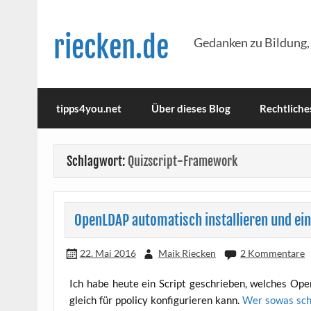
Skip
to
content
riecken.de
Gedanken zu Bildung,
tipps4you.net
Über dieses Blog
Rechtliche
Schlagwort:
Quizscript-Framework
OpenLDAP automatisch installieren und ein
22. Mai 2016
Maik Riecken
2 Kommentare
Ich habe heu­te ein Script geschrie­ben, wel­ches Open
gleich für ppo­li­cy kon­fi­gu­rie­ren kann.
Wer sowas sch