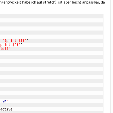
ren (ent­wi­ckelt habe ich auf stretch), ist aber leicht anpass­bar, da
"
'{print $1}'
`
{print $2}'
`
.ldif"
..
\n
"
active
