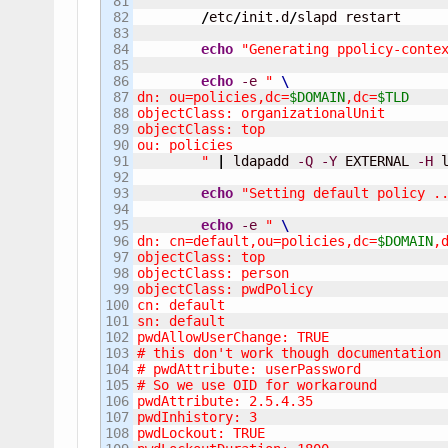
81

82

/
etc
/
init.d
/
slapd restart

83

84

echo
"Generating ppolicy-conte
85

86

echo
-e
" 
87

dn: ou=policies,dc=
$DOMAIN
,dc=
$TLD
88

objectClass: organizationalUnit

89

objectClass: top

90

ou: policies

91

        "
|
 ldapadd 
-Q
-Y
 EXTERNAL 
-H
 
92

93

echo
"Setting default policy .
94

95

echo
-e
" 
96

dn: cn=default,ou=policies,dc=
$DOMAIN
,
97

objectClass: top

98

objectClass: person

99

objectClass: pwdPolicy

100

cn: default

101

sn: default

102

pwdAllowUserChange: TRUE

103

# this don't work though documentation 
104

# pwdAttribute: userPassword

105

# So we use OID for workaround

106

pwdAttribute: 2.5.4.35

107

pwdInhistory: 3

108

pwdLockout: TRUE
