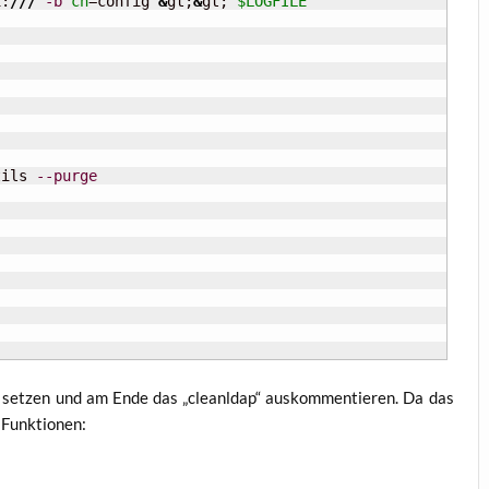
i:
///
-b
cn
=config 
&
gt;
&
gt; 
$LOGFILE
tils 
--purge
set­zen und am Ende das „cle­anldap“ aus­kom­men­tie­ren. Da das
e Funktionen: