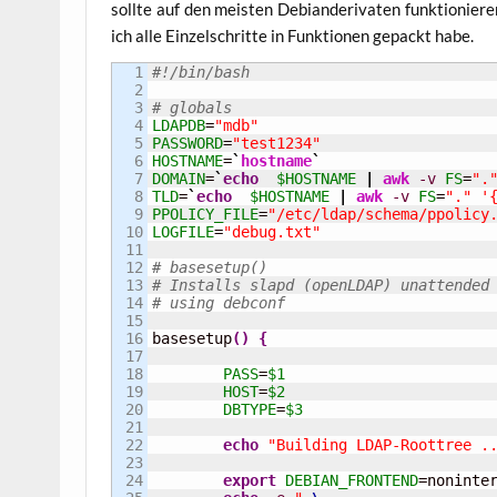
soll­te auf den meis­ten Debi­an­de­ri­va­ten funk­tio­nie­
ich alle Ein­zel­schrit­te in Funk­tio­nen gepackt habe.
1

#!/bin/bash
2

3

# globals
4

LDAPDB
=
"mdb"
5

PASSWORD
=
"test1234"
6

HOSTNAME
=
`
hostname
`
7

DOMAIN
=
`
echo
$HOSTNAME
|
awk
-v
FS
=
".
8

TLD
=
`
echo
$HOSTNAME
|
awk
-v
FS
=
"."
'
9

PPOLICY_FILE
=
"/etc/ldap/schema/ppolicy
10

LOGFILE
=
"debug.txt"
11

12

# basesetup()
13

# Installs slapd (openLDAP) unattended
14

# using debconf
15

16

basesetup
(
)
{
17

18

PASS
=
$1
19

HOST
=
$2
20

DBTYPE
=
$3
21

22

echo
"Building LDAP-Roottree .
23

24

export
DEBIAN_FRONTEND
=noninter