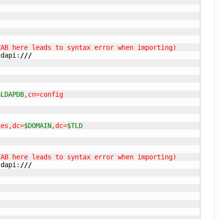
AB here leads to syntax error when importing)

ldapi:
///
$LDAPDB
,cn=config

ies,dc=
$DOMAIN
,dc=
$TLD
AB here leads to syntax error when importing)

ldapi:
///