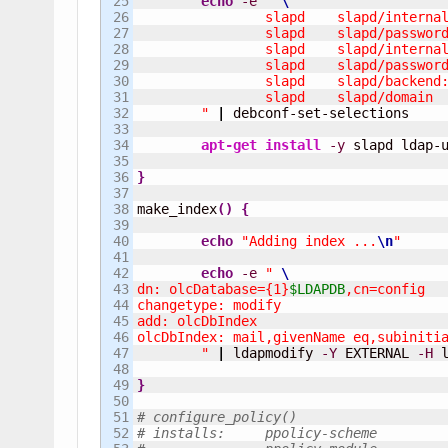
25

echo
-e
" 
26

		slapd    slapd/intern
27

		slapd    slapd/passwo
28

		slapd    slapd/intern
29

		slapd    slapd/passwo
30

31

32

	"
|
 debconf-set-selections

33

34

apt-get install
-y
 slapd ldap-u
35

36

}
37

38

make_index
(
)
{
39

40

echo
"Adding index ...
\n
"
41

42

echo
-e
" 
43

dn: olcDatabase={1}
$LDAPDB
,cn=config

44

changetype: modify

45

add: olcDbIndex

46

olcDbIndex: mail,givenName eq,subinitia
47

        "
|
 ldapmodify 
-Y
 EXTERNAL 
-H
 
48

49

}
50

51

# configure_policy()
52

# installs: 	ppolicy-scheme