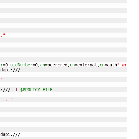
.."
er
=
0
+
uidNumber
=
0
,
cn
=peercred,
cn
=external,
cn
=auth
" write b
ldapi:
///
."
i:
///
-f
$PPOLICY_FILE
e ..."
ldapi:
///