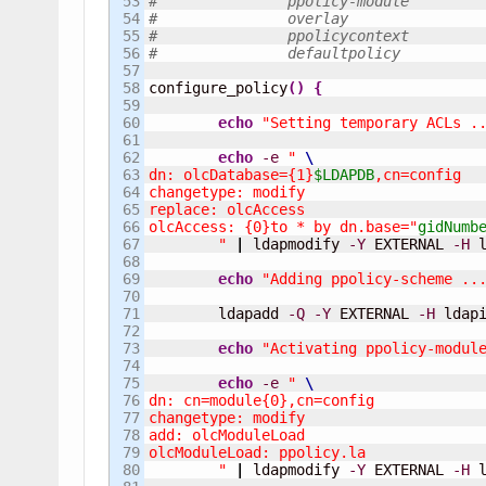
53

# 		ppolicy-module
54

# 		overlay
55

# 		ppolicycontext
56

# 		defaultpolicy
57

58

configure_policy
(
)
{
59

60

echo
"Setting temporary ACLs .
61

62

echo
-e
" 
63

dn: olcDatabase={1}
$LDAPDB
,cn=config

64

changetype: modify

65

replace: olcAccess

66

olcAccess: {0}to * by dn.base="
gidNumb
67

        "
|
 ldapmodify 
-Y
 EXTERNAL 
-H
 
68

69

echo
"Adding ppolicy-scheme ..
70

71

	ldapadd 
-Q
-Y
 EXTERNAL 
-H
 ldap
72

73

echo
"Activating ppolicy-modul
74

75

echo
-e
" 
76

dn: cn=module{0},cn=config

77

changetype: modify

78

add: olcModuleLoad

79

olcModuleLoad: ppolicy.la

80

        "
|
 ldapmodify 
-Y
 EXTERNAL 
-H
 