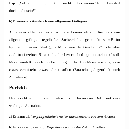
Bsp.: „Soll ich – nein, ich kann nicht – aber war­um? Nein! Das darf
doch nicht sein!“
b) Prä­sens als Aus­druck von all­ge­mein Gültigem
Auch in erzäh­len­den Tex­ten wird das Prä­sens oft zum Aus­druck von
all­ge­mein gül­ti­gen, regel­haf­ten Sach­ver­hal­ten gebraucht, so z.B. im
Epi­my­thion einer Fabel („die Moral von der Geschich­te“) oder aber
auch in ein­zel­nen Sät­zen, die der Leser unbe­dingt „mit­neh­men“ soll.
Meist han­delt es sich um Erzäh­lun­gen, die dem Men­schen all­ge­mein
etwas ver­mit­teln, etwas leh­ren sol­len (Para­beln, gele­gent­lich auch
Anekdoten).
Per­fekt:
Das Per­fekt spielt in erzäh­len­den Tex­ten kaum eine Rol­le mit zwei
wich­ti­gen Ausnahmen:
a) Es kann als
Ver­gan­gen­heits­form für das sze­ni­sche Prä­sens
die­nen
b) Es kann
all­ge­mein gül­ti­ge Aus­sa­gen für die Zukunft
treffen.