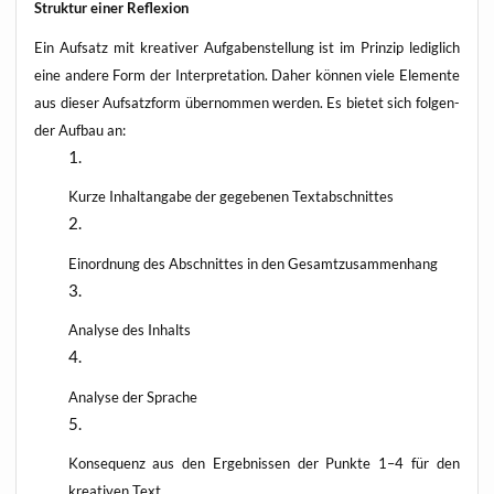
Struk­tur einer Reflexion
Ein Auf­satz mit krea­ti­ver Auf­ga­ben­stel­lung ist im Prin­zip ledig­lich
eine ande­re Form der Inter­pre­ta­ti­on. Daher kön­nen vie­le Ele­men­te
aus die­ser Auf­satz­form über­nom­men wer­den. Es bie­tet sich fol­gen­
der Auf­bau an:
Kur­ze Inhalt­anga­be der gege­be­nen Textabschnittes
Ein­ord­nung des Abschnit­tes in den Gesamtzusammenhang
Ana­ly­se des Inhalts
Ana­ly­se der Sprache
Kon­se­quenz aus den Ergeb­nis­sen der Punk­te 1–4 für den
krea­ti­ven Text