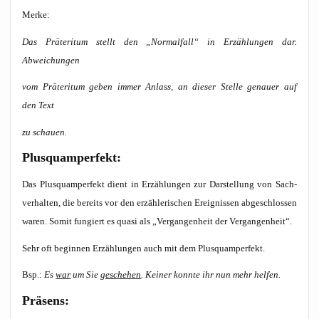
Mer­ke:
Das Prä­ter­itum stellt den „Nor­mal­fall“ in Erzäh­lun­gen dar.
Abweichungen
vom Prä­ter­itum geben immer Anlass, an die­ser Stel­le genau­er auf
den Text
zu schauen.
Plus­quam­per­fekt:
Das Plus­quam­per­fekt dient in Erzäh­lun­gen zur Dar­stel­lung von Sach­
ver­hal­ten, die bereits vor den erzäh­le­ri­schen Ereig­nis­sen abge­schlos­sen
waren. Somit fun­giert es qua­si als „Ver­gan­gen­heit der Vergangenheit“.
Sehr oft begin­nen Erzäh­lun­gen auch mit dem Plusquamperfekt.
Bsp.:
Es
war
um Sie
gesche­hen
. Kei­ner konn­te ihr nun mehr helfen.
Prä­sens: