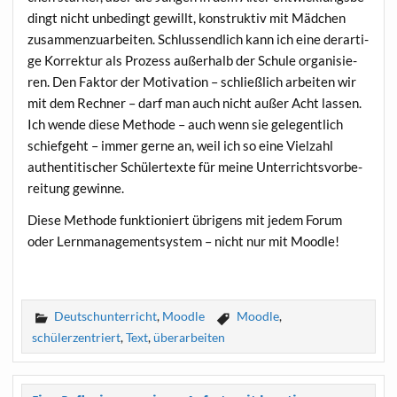
dingt nicht unbe­dingt gewillt, kon­struk­tiv mit Mäd­chen
zusam­men­zu­ar­bei­ten. Schluss­end­lich kann ich eine der­ar­ti­
ge Kor­rek­tur als Pro­zess außer­halb der Schu­le orga­ni­sie­
ren. Den Fak­tor der Moti­va­ti­on – schließ­lich arbei­ten wir
mit dem Rech­ner – darf man auch nicht außer Acht las­sen.
Ich wen­de die­se Metho­de – auch wenn sie gele­gent­lich
schief­geht – immer ger­ne an, weil ich so eine Viel­zahl
authen­ti­ti­scher Schü­ler­tex­te für mei­ne Unter­richts­vor­be­
rei­tung gewinne.
Die­se Metho­de funk­tio­niert übri­gens mit jedem Forum
oder Lern­ma­nage­ment­sys­tem – nicht nur mit Moodle!
Deutschunterricht
,
Moodle
Moodle
,
schülerzentriert
,
Text
,
überarbeiten