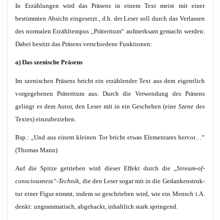
In Erzäh­lun­gen wird das Prä­sens in einem Text meist mit einer
bestimm­ten Absicht ein­ge­setzt., d.h. der Leser soll durch das Ver­las­sen
des nor­ma­len Erzähl­tempus „Prä­ter­itum“ auf­merk­sam gemacht wer­den.
Dabei besitzt das Prä­sens ver­schie­de­ne Funktionen:
a) Das sze­ni­sche Präsens
Im sze­ni­schen Prä­sens bricht ein erzäh­len­der Text aus dem eigent­lich
vor­ge­ge­be­nen Prä­ter­itum aus. Durch die Ver­wen­dung des Prä­sens
gelingt es dem Autor, den Leser mit in ein Gesche­hen (eine
Sze­ne
des
Tex­tes) einzubeziehen.
Bsp.: „Und aus einem klei­nen Tor bricht etwas Ele­men­ta­res her­vor…“
(Tho­mas Mann)
Auf die Spit­ze getrie­ben wird die­ser Effekt durch die „
Stream-of-
consciousness“-Technik
, die den Leser sogar mit in die Gedan­ken­struk­
tur einer Figur nimmt, indem so geschrie­ben wird, wie ein Mensch i.A.
denkt: ungram­ma­tisch, abge­hackt, inhalt­lich stark springend.