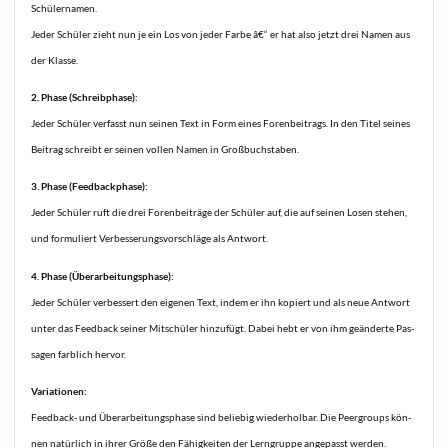
Schülernamen.
Jeder Schü­ler zieht nun je ein Los von jeder Far­be â€“ er hat also jetzt drei Namen aus
der Klasse.
2. Pha­se (Schreib­pha­se):
Jeder Schü­ler ver­fasst nun sei­nen Text in Form eines Foren­bei­trags. In den Titel sei­nes
Bei­trag schreibt er sei­nen vol­len Namen in Großbuchstaben.
3. Pha­se (Feed­back­pha­se):
Jeder Schü­ler ruft die drei Foren­bei­trä­ge der Schü­ler auf, die auf sei­nen Losen ste­hen,
und for­mu­liert Ver­bes­se­rungs­vor­schlä­ge als Antwort.
4. Pha­se (Über­ar­bei­tungs­pha­se):
Jeder Schü­ler ver­bes­sert den eige­nen Text, indem er ihn kopiert und als neue Ant­wort
unter das Feed­back sei­ner Mit­schü­ler hin­zu­fügt. Dabei hebt er von ihm geän­der­te Pas­
sa­gen farb­lich hervor.
Varia­tio­nen:
Feed­back- und Über­ar­bei­tungs­pha­se sind belie­big wie­der­hol­bar. Die Peer­groups kön­
nen natür­lich in ihrer Grö­ße den Fähig­kei­ten der Lern­grup­pe ange­passt werden.