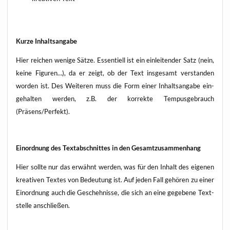
Kur­ze Inhaltsangabe
Hier rei­chen weni­ge Sät­ze. Essen­ti­ell ist ein ein­lei­ten­der Satz (nein,
kei­ne Figu­ren…), da er zeigt, ob der Text ins­ge­samt ver­stan­den
wor­den ist. Des Wei­te­ren muss die Form einer Inhalts­an­ga­be ein­
ge­hal­ten wer­den, z.B. der kor­rek­te Tem­pus­ge­brauch
(Präsens/Perfekt).
Ein­ord­nung des Text­ab­schnit­tes in den Gesamtzusammenhang
Hier soll­te nur das erwähnt wer­den, was für den Inhalt des eige­nen
krea­ti­ven Tex­tes von Bedeu­tung ist. Auf jeden Fall gehö­ren zu einer
Ein­ord­nung auch die Gescheh­nis­se, die sich an eine gege­be­ne Text­
stel­le anschließen.