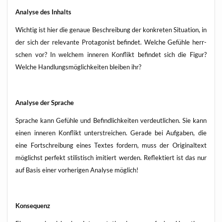
Ana­ly­se des Inhalts
Wich­tig ist hier die genaue Beschrei­bung der kon­kre­ten Situa­ti­on, in
der sich der rele­van­te Prot­ago­nist befin­det. Wel­che Gefüh­le herr­
schen vor? In wel­chem inne­ren Kon­flikt befin­det sich die Figur?
Wel­che Hand­lungs­mög­lich­kei­ten blei­ben ihr?
Ana­ly­se der Sprache
Spra­che kann Gefüh­le und Befind­lich­kei­ten ver­deut­li­chen. Sie kann
einen inne­ren Kon­flikt unter­strei­chen. Gera­de bei Auf­ga­ben, die
eine Fort­schrei­bung eines Tex­tes for­dern, muss der Ori­gi­nal­text
mög­lichst per­fekt sti­lis­tisch imi­tiert wer­den. Reflek­tiert ist das nur
auf Basis einer vor­he­ri­gen Ana­ly­se möglich!
Kon­se­quenz