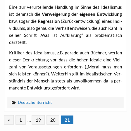
Eine zur ver­ur­tei­len­de Hand­lung im Sin­ne des Idea­lis­mus
ist dem­nach die
Ver­wei­ge­rung der eige­nen Ent­wick­lung
bzw. sogar die
Regres­si­on
(Zurück­ent­wick­lung) eines Indi­
vi­du­ums, also genau die Ver­hal­tens­wei­sen, die auch Kant in
sei­ner Schrift „Was ist Auf­klä­rung“ als pro­ble­ma­tisch
darstellt.
Kri­ti­ker des Idea­lis­mus, z.B. gera­de auch Büch­ner, wer­fen
die­ser Denk­rich­tung vor, dass die hohen Idea­le eine Viel­
zahl von Vor­aus­set­zun­gen erfor­dern („Moral muss man
sich leis­ten kön­nen“). Wei­ter­hin gilt im idea­lis­ti­schen Ver­
ständ­nis der Mensch ja stets als unvoll­kom­men, da ja per­
ma­nen­te Ent­wick­lung gefor­dert wird.
Deutschunterricht
«
1
…
19
20
21