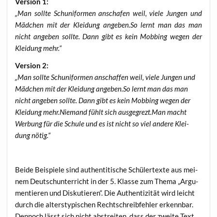
Ver­si­on 1:
„Man soll­te Schuni­for­men anscha­fen weil, vie­le Jun­gen und
Mäd­chen mit der Klei­dung angeben.So lernt man das man
nicht ange­ben soll­te. Dann gibt es kein Mob­bing wegen der
Klei­dung mehr.“
Ver­si­on 2:
„Man soll­te Schuni­for­men anschaf­fen weil, vie­le Jun­gen und
Mäd­chen mit der Klei­dung angeben.So lernt man das man
nicht ange­ben soll­te. Dann gibt es kein Mob­bing wegen der
Klei­dung mehr.Niemand fühlt sich ausgegrezt.Man macht
Wer­bung für die Schu­le und es ist nicht so viel ande­re Klei­
dung nötig.“
Bei­de Bei­spie­le sind authen­ti­ti­sche Schü­ler­tex­te aus mei­
nem Deutsch­un­ter­richt in der 5. Klas­se zum The­ma „Argu­
men­tie­ren und Dis­ku­tie­ren“. Die Authen­ti­zi­tät wird leicht
durch die alters­ty­pi­schen Recht­schreib­feh­ler erkenn­bar.
Den­noch lässt sich nicht abstrei­ten, dass der zwei­te Text