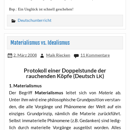
Bsp.: Ein Unglück ist schnell geschehen!
Deutschunterricht
Materialismus vs. Idealismus
2. März 2008
Maik Riecken
11 Kommentare
Protokoll einer Doppelstunde der
rauchenden Köpfe (Deutsch
)
LK
1. Mate­ria­lis­mus
Der Begriff
Mate­ria­lis­mus
lei­tet sich von
Mate­rie
ab.
Unter ihm wird eine phi­lo­so­phi­sche Grund­po­si­ti­on ver­stan­
den, die alle Vor­gän­ge und Phä­no­me­ne der Welt auf ein
ein­zi­ges Grund­prin­zip, näm­lich die Mate­rie zurück­führt.
Selbst imma­te­ri­el­le Phä­no­me­ne (z.B. Gedan­ken) sind ledig­
lich durch mate­ri­el­le Vor­gän­ge aus­ge­löst wor­den. Alles