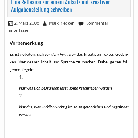
Eine Reflexion zur einem Aufsatz mit kreativer
Aufgabenstellung schreiben
2. März 2008
Maik Riecken
Kommentar
hinterlassen
Vor­be­mer­kung
Es ist gebo­ten, sich
vor dem Ver­fas­sen
des krea­ti­ven Tex­tes Gedan­
ken über des­sen Inhalt und Spra­che zu machen. Dabei gel­ten fol­
gen­de Regeln:
Nur was sich begrün­den lässt, soll­te geschrie­ben werden.
Nur das, was wirk­lich wich­tig ist, soll­te geschrie­ben und begrün­det
werden