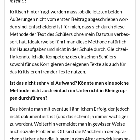
le rein!!!“
Kri­tisch hin­ter­fragt wer­den muss, ob die letz­ten bei­den
Äuße­run­gen nicht vom ers­ten Bei­trag abge­schrie­ben wor­
den sind. Ent­schei­dend ist für mich, dass sich durch die­se
Metho­de der Text des Schü­lers ohne mein Dazu­tun ver­bes­
sert hat. Idea­ler­wei­se führt man die­se Metho­de natür­lich
für Haus­auf­ga­ben und nicht in der Schu­le durch. Gleich­zei­
tig konn­te ich die Kom­pe­tenz des ein­zel­nen Schü­lers
sowohl für das Kor­ri­gie­ren der eige­nen Tex­te als auch für
das Kri­ti­sie­ren frem­der Tex­te nutzen.
Ist das nicht sehr viel Auf­wand? Könn­te man eine sol­che
Metho­de nicht auch ein­fach im Unter­richt in Klein­grup­
pen durchführen?
Das könn­te man mit even­tu­ell ähn­li­chem Erfolg, der jedoch
nicht doku­men­tiert ist (und das scheint ja immer wich­ti­ger
zu wer­den). Wei­ter­hin ver­mei­det man in gewis­ser Wei­se
auch sozia­le Pro­ble­me: Oft sind die Mäd­chen in den Spra­
chen stär­ker, aber die Jun­gen in dem Alter ent­wick­lungs­be­