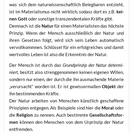
was sich dem natur­wis­sen­schaft­lich Beleg­ba­ren ent­zieht,
ist im Mate­ria­lis­mus nicht wirk­lich, sodass dort es z.B.
kei­
nen Gott
oder sons­ti­ge tran­szen­den­ta­len Kräf­te gibt.
Dem­nach ist die
Natur
für einen Mate­ria­lis­ten das höchs­te
Prin­zip. Wenn der Mensch aus­schließ­lich der Natur und
ihren Geset­zen folgt, wird sich sein Leben auto­ma­tisch
ver­voll­komm­nen. Schlüs­sel für ein erfolg­rei­ches und damit
wert­vol­les Leben ist also die Erkennt­nis der Natur.
Der Mensch ist durch das
Grund­prin­zip der Natur deter­mi­
niert
, besitzt also streng­ge­nom­men kei­nen eige­nen Wil­len,
son­dern nur einen, der durch die ihn aus­ma­chen­de Mate­rie
„ver­ur­sacht“ wor­den ist. Er ist gewis­ser­ma­ßen
Objekt
der
ihn bestim­men­den Kräfte.
Der Natur arbei­ten von Men­schen künst­lich geschaf­fe­ne
Prin­zi­pi­en ent­ge­gen. Als Bei­spie­le sind hier die
Moral
oder
die
Reli­gi­on
zu nen­nen. Auch bestimm­te
Gesell­schafts­for­
men
kön­nen den Men­schen von dem Urprin­zip der Natur
entfremden.