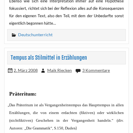
Eben­so wie sich eine Inter­pre­ta­ti­on immer auf eine Hypo­the­se
fokus­siert, rich­tet sich bei der Refle­xi­on alles auf die Kon­se­quen­zen
für den eige­nen Text, also den Teil, mit dem der Unbe­darf­te sonst
eigent­lich begon­nen hätte…
Deutschunterricht
Tempus als Stilmittel in Erzählungen
2. März 2008
Maik Riecken
3 Kommentare
Prä­ter­itum:
„
Das Prä­ter­itum ist als Ver­gan­gen­heits­tem­pus das Haupt­tem­pus in allen
Erzäh­lun­gen, die von einem erdach­ten (fik­ti­ven) oder wirk­li­chen
(nicht­fik­ti­ven) Gesche­hen in der Ver­gan­gen­heit han­deln.“ (div.
)
Autoren: „Die Gram­ma­tik“, S.150, Duden