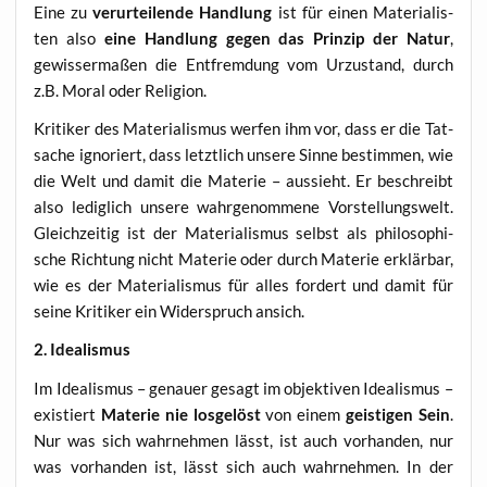
Eine zu
ver­ur­tei­len­de Hand­lung
ist für einen Mate­ria­lis­
ten also
eine Hand­lung gegen das Prin­zip der Natur
,
gewis­ser­ma­ßen die Ent­frem­dung vom Urzu­stand, durch
z.B. Moral oder Religion.
Kri­ti­ker des Mate­ria­lis­mus wer­fen ihm vor, dass er die Tat­
sa­che igno­riert, dass letzt­lich unse­re Sin­ne bestim­men, wie
die Welt und damit die Mate­rie – aus­sieht. Er beschreibt
also ledig­lich unse­re wahr­ge­nom­me­ne Vor­stel­lungs­welt.
Gleich­zei­tig ist der Mate­ria­lis­mus selbst als phi­lo­so­phi­
sche Rich­tung nicht Mate­rie oder durch Mate­rie erklär­bar,
wie es der Mate­ria­lis­mus für alles for­dert und damit für
sei­ne Kri­ti­ker ein Wider­spruch ansich.
2. Idea­lis­mus
Im Idea­lis­mus – genau­er gesagt im objek­ti­ven Idea­lis­mus –
exis­tiert
Mate­rie nie los­ge­löst
von einem
geis­ti­gen Sein
.
Nur was sich wahr­neh­men lässt, ist auch vor­han­den, nur
was vor­han­den ist, lässt sich auch wahr­neh­men. In der