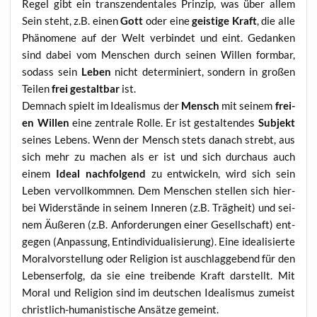
Regel gibt ein tran­szen­den­ta­les Prin­zip, was über allem
Sein steht, z.B. einen
Gott
oder eine
geis­ti­ge Kraft
, die alle
Phä­no­me­ne auf der Welt ver­bin­det und eint. Gedan­ken
sind dabei vom Men­schen durch sei­nen Wil­len form­bar,
sodass sein
Leben
nicht deter­mi­niert, son­dern in gro­ßen
Tei­len
frei gestalt­bar
ist.
Dem­nach spielt im Idea­lis­mus der
Mensch
mit sei­nem
frei­
en Wil­len
eine zen­tra­le Rol­le. Er ist gestal­ten­des
Sub­jekt
sei­nes Lebens. Wenn der Mensch stets danach strebt, aus
sich mehr zu machen als er ist und sich durch­aus auch
einem
Ide­al nach­fol­gend
zu ent­wi­ckeln, wird sich sein
Leben ver­voll­komm­nen. Dem Men­schen stel­len sich hier­
bei Wider­stän­de in sei­nem Inne­ren (z.B. Träg­heit) und sei­
nem Äuße­ren (z.B. Anfor­de­run­gen einer Gesell­schaft) ent­
ge­gen (Anpas­sung, Ent­in­di­vi­dua­li­sie­rung). Eine idea­li­sier­te
Moral­vor­stel­lung oder Reli­gi­on ist aus­ch­lag­ge­bend für den
Lebens­er­folg, da sie eine trei­ben­de Kraft dar­stellt. Mit
Moral und Reli­gi­on sind im deut­schen Idea­lis­mus zumeist
christ­lich-huma­nis­ti­sche Ansät­ze gemeint.