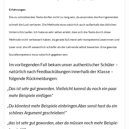
Erfah­run­gen:
Die zu schrei­ben­den Tex­te dür­fen nicht zu lang sein, da ansons­ten die Kor­ri­gie­ren­den
schnell die Lust ver­lie­ren. Die Metho­de muss natür­lich auch außer­halb des übli­chen
Unter­richts lau­fen. Ich habe es sehr sel­ten erlebt, dass sich die Tex­te durch die­se
Metho­de nicht ver­bes­sert haben, da gera­de SuS meist sehr kom­pe­ten­te Lese­rin­nen und
Leser sind, die oft wesent­lich schär­fer als der Leh­ren­de selbst bewer­ten. Eine gewis­se
Sozi­al­kom­pe­tenz muss natür­lich gege­ben sein.
Im vor­lie­gen­den Fall bekam unser authen­ti­scher Schü­ler –
natür­lich nach Feed­back­übun­gen inner­halb der Klas­se –
fol­gen­de Rückmeldungen:
„
Das ist sehr gut gewor­den. Viel­leicht kannst du noch ein paar
mehr Bei­spie­le einfügen“
„
Du könn­test mehr Bei­spie­le einbringen.Aber sonst hast du ein
schö­nes Argu­ment geschrieben!“
„
das ist sehr gut gewor­den, aber da müs­sen noch mehr Bei­spie­