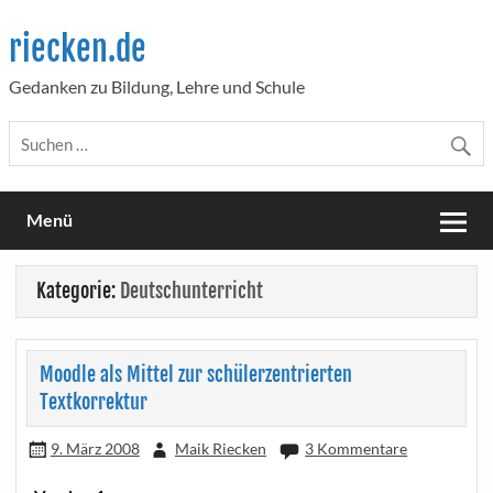
Skip
to
riecken.de
content
Gedanken zu Bildung, Lehre und Schule
Menü
Kategorie:
Deutschunterricht
Moodle als Mittel zur schülerzentrierten
Textkorrektur
9. März 2008
Maik Riecken
3 Kommentare