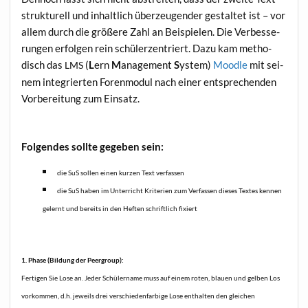
struk­tu­rell und inhalt­lich über­zeu­gen­der gestal­tet ist – vor
allem durch die grö­ße­re Zahl an Bei­spie­len. Die Ver­bes­se­
run­gen erfol­gen rein schü­ler­zen­triert. Dazu kam metho­
disch das
(
L
ern
M
anage­ment
S
ystem)
Mood­le
mit sei­
LMS
nem inte­grier­ten Foren­mo­dul nach einer ent­spre­chen­den
Vor­be­rei­tung zum Einsatz.
Fol­gen­des soll­te gege­ben sein:
die SuS sol­len einen kur­zen Text verfassen
die SuS haben im Unter­richt Kri­te­ri­en zum Ver­fas­sen die­ses Tex­tes ken­nen
gelernt und bereits in den Hef­ten schrift­lich fixiert
1. Pha­se (Bil­dung der Peergroup):
Fer­ti­gen Sie Lose an. Jeder Schü­ler­na­me muss auf einem roten, blau­en und gel­ben Los
vor­kom­men, d.h. jeweils drei ver­schie­den­far­bi­ge Lose ent­hal­ten den glei­chen