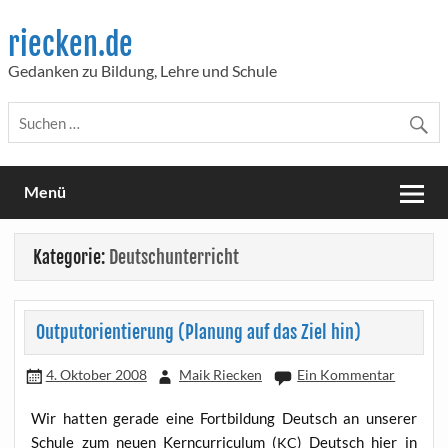
Skip
to
riecken.de
content
Gedanken zu Bildung, Lehre und Schule
Menü
Kategorie:
Deutschunterricht
Outputorientierung (Planung auf das Ziel hin)
4. Oktober 2008
Maik Riecken
Ein Kommentar
Wir hat­ten gera­de eine Fort­bil­dung Deutsch an unse­rer
Schu­le zum neu­en Kern­cur­ri­cu­lum (
) Deutsch hier in
KC