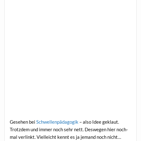
Gese­hen bei
Schwel­len­päd­ago­gik
– also Idee geklaut.
Trotz­dem und immer noch sehr nett. Des­we­gen hier noch­
mal ver­linkt. Viel­leicht kennt es ja jemand noch nicht…