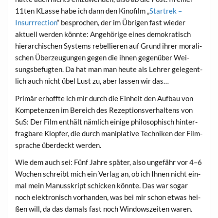
11ten KLas­se habe ich dann den Kino­film „
Start­rek –
Insurr­rec­tion
“ bespro­chen, der im Übri­gen fast wie­der
aktu­ell wer­den könn­te: Ange­hö­ri­ge eines demo­kra­tisch
hier­ar­chi­schen Sys­tems rebel­lie­ren auf Grund ihrer mora­li­
schen Über­zeu­gun­gen gegen die ihnen gegen­über Wei­
sungs­be­fug­ten. Da hat man man heu­te als Leh­rer gele­gent­
lich auch nicht übel Lust zu, aber las­sen wir das…
Pri­mär erhoff­te ich mir durch die Ein­heit den Auf­bau von
Kom­pe­ten­zen im Bereich des Rezep­ti­ons­ver­hal­tens von
SuS: Der Film ent­hält näm­lich eini­ge phi­lo­so­phisch hin­ter­
frag­ba­re Klop­fer, die durch mani­pla­ti­ve Tech­ni­ken der Film­
spra­che über­deckt werden.
Wie dem auch sei: Fünf Jah­re spä­ter, also unge­fähr vor 4–6
Wochen schreibt mich ein Ver­lag an, ob ich Ihnen nicht ein­
mal mein Manu­sskript schi­cken könn­te. Das war sogar
noch elek­tro­nisch vor­han­den, was bei mir schon etwas hei­
ßen will, da das damals fast noch Win­dows­zei­ten waren.