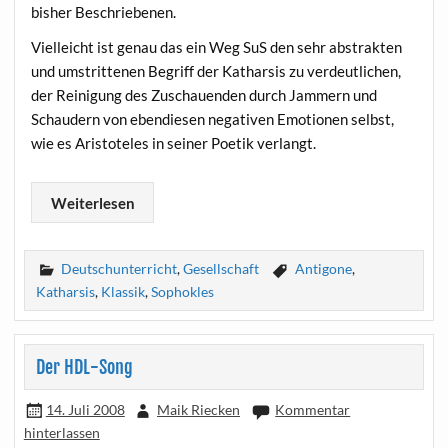
bis­her Beschriebenen.
Viel­leicht ist genau das ein Weg SuS den sehr abs­trak­ten
und umstrit­te­nen Begriff der Kathar­sis zu ver­deut­li­chen,
der Rei­ni­gung des Zuschau­en­den durch Jam­mern und
Schau­dern von eben­die­sen nega­ti­ven Emo­tio­nen selbst,
wie es Aris­to­te­les in sei­ner Poe­tik verlangt.
Wei­ter­le­sen
Deutschunterricht
,
Gesellschaft
Antigone
,
Katharsis
,
Klassik
,
Sophokles
Der HDL-Song
14. Juli 2008
Maik Riecken
Kommentar
hinterlassen