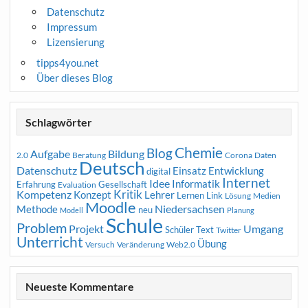
Datenschutz
Impressum
Lizensierung
tipps4you.net
Über dieses Blog
Schlagwörter
Chemie
Blog
Aufgabe
Bildung
2.0
Beratung
Corona
Daten
Deutsch
Datenschutz
Entwicklung
Einsatz
digital
Internet
Idee
Informatik
Erfahrung
Gesellschaft
Evaluation
Kritik
Kompetenz
Konzept
Lehrer
Lernen
Link
Medien
Lösung
Moodle
Niedersachsen
Methode
neu
Modell
Planung
Schule
Problem
Projekt
Umgang
Schüler
Text
Twitter
Unterricht
Übung
Versuch
Web2.0
Veränderung
Neueste Kommentare