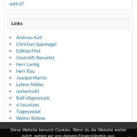
with it?
Links
Andreas Kalt
Christian Spannagel
Edition Flint
Gestreift-Beruehrt
Herr Larbig
Herr Rau
Jeanpol Martin
Lehrer Müller
norberto42
Ralf Hilgenstock
si tacuisses
Tulgeywood
Walter Böhme
Diese Website benutzt Cookies. Wenn du die Website weiter
nutzt, gehen wir von deinem Einverständnis aus.