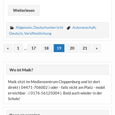
Wei­ter­le­sen
Allgemein
,
Deutschunterricht
Autorenschaft
,
Deutsch
,
Veröffentlichung
«
1
…
17
18
19
20
21
»
Wo ist Maik?
Maik sitzt im Medienzentrum Cloppenburg und ist dort
direkt ( 04471-706002 ) oder - falls nicht am Platz - mobil
erreichbar - ( 0176-56125004 ). Bald auch wieder in der
Schule!
Keep on running