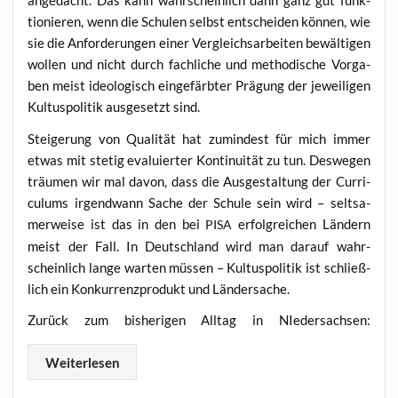
ange­dacht. Das kann wahr­schein­lich dann ganz gut funk­
tio­nie­ren, wenn die Schu­len selbst ent­schei­den kön­nen, wie
sie die Anfor­de­run­gen einer Ver­gleichs­ar­bei­ten bewäl­ti­gen
wol­len und nicht durch fach­li­che und metho­di­sche Vor­ga­
ben meist ideo­lo­gisch ein­ge­färb­ter Prä­gung der jewei­li­gen
Kul­tus­po­li­tik aus­ge­setzt sind.
Stei­ge­rung von Qua­li­tät hat zumin­dest für mich immer
etwas mit ste­tig eva­lu­ier­ter Kon­ti­nui­tät zu tun. Des­we­gen
träu­men wir mal davon, dass die Aus­ge­stal­tung der Cur­ri­
cu­lums irgend­wann Sache der Schu­le sein wird – selt­sa­
mer­wei­se ist das in den bei
erfolg­rei­chen Län­dern
PISA
meist der Fall. In Deutsch­land wird man dar­auf wahr­
schein­lich lan­ge war­ten müs­sen – Kul­tus­po­li­tik ist schließ­
lich ein Kon­kur­renz­pro­dukt und Ländersache.
Zurück zum bis­he­ri­gen All­tag in NIe­der­sach­sen:
Wei­ter­le­sen