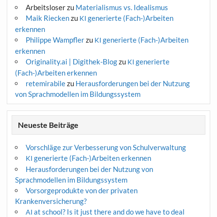
Arbeitsloser
zu
Materialismus vs. Idealismus
Maik Riecken
zu
generierte (Fach-)Arbeiten
KI
erkennen
Philippe Wampfler
zu
generierte (Fach-)Arbeiten
KI
erkennen
Originality.ai | Digithek-Blog
zu
generierte
KI
(Fach-)Arbeiten erkennen
retemirabile
zu
Herausforderungen bei der Nutzung
von Sprachmodellen im Bildungssystem
Neueste Beiträge
Vorschläge zur Verbesserung von Schulverwaltung
generierte (Fach-)Arbeiten erkennen
KI
Herausforderungen bei der Nutzung von
Sprachmodellen im Bildungssystem
Vorsorgeprodukte von der privaten
Krankenversicherung?
at school? Is it just there and do we have to deal
AI