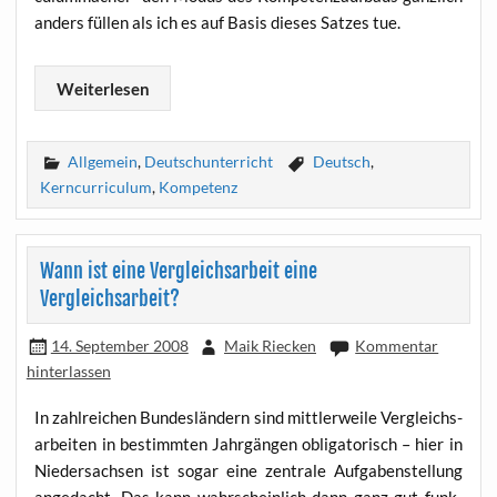
anders fül­len als ich es auf Basis die­ses Sat­zes tue.
Wei­ter­le­sen
Allgemein
,
Deutschunterricht
Deutsch
,
Kerncurriculum
,
Kompetenz
Wann ist eine Vergleichsarbeit eine
Vergleichsarbeit?
14. September 2008
Maik Riecken
Kommentar
hinterlassen
In zahl­rei­chen Bun­des­län­dern sind mitt­ler­wei­le Ver­gleichs­
ar­bei­ten in bestimm­ten Jahr­gän­gen obli­ga­to­risch – hier in
Nie­der­sach­sen ist sogar eine zen­tra­le Auf­ga­ben­stel­lung