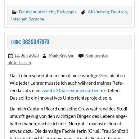
Deutschunterricht
,
Pädagogik
Abkürzung
,
Deutsch
,
Internet
,
Sprache
: 3639047079
ISBN
10. Juli 2008
Maik Riecken
Kommentar
hinterlassen
Das Leben schreibt manch­mal merk­wür­di­ge Geschich­ten.
Wie jeder Leh­rer muss­te ich auch wäh­rend mei­nes Refe­
ren­da­ri­ats eine
zwei­te Staats­examens­ar­beit
erstel­len.
Das soll­te ein inno­va­ti­ves Unter­richts­pro­jekt sein.
Da mich Cap­tain Picard und sei­ne Crew wäh­rend des Stu­di­
ums oft genug von den wich­ti­gen Din­gen des Lebens abge­
hal­ten haben, dach­te ich mir: Nun gut – machs­te ein­mal
etwas dazu. Die dama­li­ge Fach­lei­te­rin (Gruß, Frau Schütz!)
hat­te auch nichts ein­zu­wen­den, also ab die Post. In einer