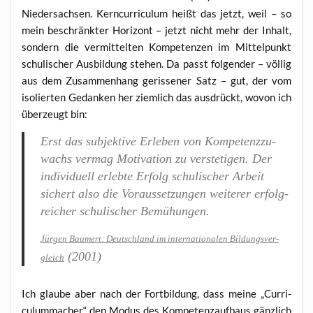
Nie­der­sach­sen. Kern­cur­ri­cu­lum heißt das jetzt, weil – so
mein beschränk­ter Hori­zont – jetzt nicht mehr der Inhalt,
son­dern die ver­mit­tel­ten Kom­pe­ten­zen im Mit­tel­punkt
schu­li­scher Aus­bil­dung ste­hen. Da passt fol­gen­der – völ­lig
aus dem Zusam­men­hang geris­se­ner Satz – gut, der vom
iso­lier­ten Gedan­ken her ziem­lich das aus­drückt, wovon ich
über­zeugt bin:
Erst das sub­jek­ti­ve Erle­ben von Kom­pe­tenz­zu­
wachs ver­mag Moti­va­ti­on zu ver­ste­ti­gen. Der
indi­vi­du­ell erleb­te Erfolg schu­li­scher Arbeit
sichert also die Vor­aus­set­zun­gen wei­te­rer erfolg­
rei­cher schu­li­scher Bemühungen.
Jür­gen Bau­mert: Deutsch­land im inter­na­tio­na­len Bil­dungs­ver­
(2001)
gleich
Ich glau­be aber nach der Fort­bil­dung, dass mei­ne „Cur­ri­
culum­ma­cher“ den Modus des Kom­pe­tenz­auf­baus gänz­lich