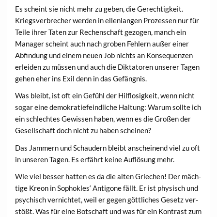
Es scheint sie nicht mehr zu geben, die Gerech­tig­keit.
Kriegs­ver­bre­cher wer­den in ellen­lan­gen Pro­zes­sen nur für
Tei­le ihrer Taten zur Rechen­schaft gezo­gen, manch ein
Mana­ger scheint auch nach gro­ben Feh­lern außer einer
Abfin­dung und einem neu­en Job nichts an Kon­se­quen­zen
erlei­den zu müs­sen und auch die Dik­ta­to­ren unse­rer Tagen
gehen eher ins Exil denn in das Gefängnis.
Was bleibt, ist oft ein Gefühl der Hilf­lo­sig­keit, wenn nicht
sogar eine demo­kra­tie­feind­li­che Hal­tung: War­um soll­te ich
ein schlech­tes Gewis­sen haben, wenn es die Gro­ßen der
Gesell­schaft doch nicht zu haben scheinen?
Das Jam­mern und Schau­dern bleibt anschei­nend viel zu oft
in unse­ren Tagen. Es erfährt kei­ne Auf­lö­sung mehr.
Wie viel bes­ser hat­ten es da die alten Grie­chen! Der mäch­
ti­ge Kre­on in Sopho­kles‘ Anti­go­ne fällt. Er ist phy­sisch und
psy­chisch ver­nich­tet, weil er gegen gött­li­ches Gesetz ver­
stößt. Was für eine Bot­schaft und was für ein Kon­trast zum