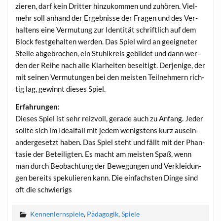
zie­ren, darf kein Drit­ter hin­zu­kom­men und zuhö­ren. Viel­
mehr soll anhand der Ergeb­nis­se der Fra­gen und des Ver­
hal­tens eine Ver­mu­tung zur Iden­ti­tät schrift­lich auf dem
Block fest­ge­hal­ten wer­den. Das Spiel wird an geeig­ne­ter
Stel­le abge­bro­chen, ein Stuhl­kreis gebil­det und dann wer­
den der Rei­he nach alle Klar­hei­ten besei­tigt. Der­je­ni­ge, der
mit sei­nen Ver­mu­tun­gen bei den meis­ten Teil­neh­mern rich­
tig lag, gewinnt die­ses Spiel.
Erfah­run­gen:
Die­ses Spiel ist sehr reiz­voll, gera­de auch zu Anfang. Jeder
soll­te sich im Ide­al­fall mit jedem wenigs­tens kurz aus­ein­
an­der­ge­setzt haben. Das Spiel steht und fällt mit der Phan­
ta­sie der Betei­lig­ten. Es macht am meis­ten Spaß, wenn
man durch Beob­ach­tung der Bewe­gun­gen und Ver­klei­dun­
gen bereits spe­ku­lie­ren kann. Die ein­fachs­ten Din­ge sind
oft die schwierigs
Kennenlernspiele
,
Pädagogik
,
Spiele