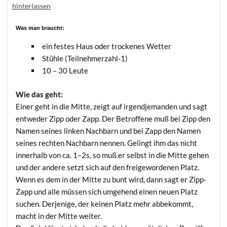
hinterlassen
Was man braucht:
ein fes­tes Haus oder tro­cke­nes Wetter
Stüh­le (Teilnehmerzahl‑1)
10 – 30 Leute
Wie das geht:
Einer geht in die Mit­te, zeigt auf irgend­je­man­den und sagt
ent­we­der Zipp oder Zapp. Der Betrof­fe­ne muß bei Zipp den
Namen sei­nes lin­ken Nach­barn und bei Zapp den Namen
sei­nes rech­ten Nach­barn nen­nen. Gelingt ihm das nicht
inner­halb von ca. 1–2s, so muß er selbst in die Mit­te gehen
und der ande­re setzt sich auf den frei­ge­wor­de­nen Platz.
Wenn es dem in der Mit­te zu bunt wird, dann sagt er Zipp-
Zapp und alle müs­sen sich umge­hend einen neu­en Platz
suchen. Der­je­ni­ge, der kei­nen Platz mehr abbe­kommt,
macht in der Mit­te weiter.