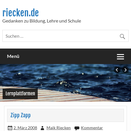
Skip
to
riecken.de
content
Gedanken zu Bildung, Lehre und Schule
Menü
Lernplattformen
Zipp Zapp
2. März 2008
Maik Riecken
Kommentar