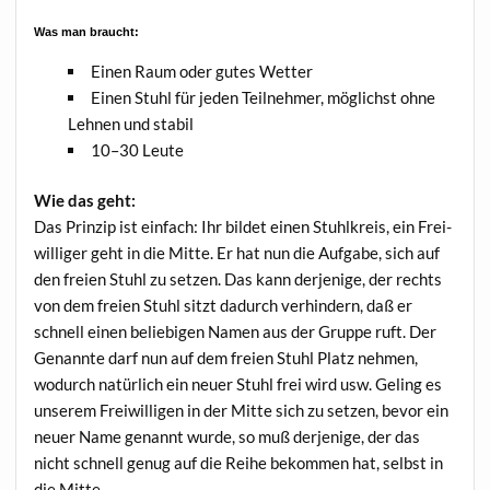
Was man braucht:
Einen Raum oder gutes Wetter
Einen Stuhl für jeden Teil­neh­mer, mög­lichst ohne
Leh­nen und stabil
10–30 Leu­te
Wie das geht:
Das Prin­zip ist ein­fach: Ihr bil­det einen Stuhl­kreis, ein Frei­
wil­li­ger geht in die Mit­te. Er hat nun die Auf­ga­be, sich auf
den frei­en Stuhl zu set­zen. Das kann der­je­ni­ge, der rechts
von dem frei­en Stuhl sitzt dadurch ver­hin­dern, daß er
schnell einen belie­bi­gen Namen aus der Grup­pe ruft. Der
Genann­te darf nun auf dem frei­en Stuhl Platz neh­men,
wodurch natür­lich ein neu­er Stuhl frei wird usw. Geling es
unse­rem Frei­wil­li­gen in der Mit­te sich zu set­zen, bevor ein
neu­er Name genannt wur­de, so muß der­je­ni­ge, der das
nicht schnell genug auf die Rei­he bekom­men hat, selbst in
die Mitte.