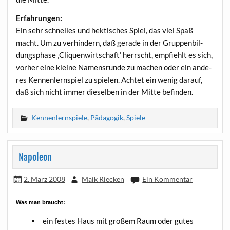
Erfah­run­gen:
Ein sehr schnel­les und hek­ti­sches Spiel, das viel Spaß
macht. Um zu ver­hin­dern, daß gera­de in der Grup­pen­bil­
dungs­pha­se ‚Cli­quen­wirt­schaft‘ herrscht, emp­fiehlt es sich,
vor­her eine klei­ne Namens­run­de zu machen oder ein ande­
res Ken­nen­lern­spiel zu spie­len. Ach­tet ein wenig dar­auf,
daß sich nicht immer die­sel­ben in der Mit­te befinden.
Kennenlernspiele
,
Pädagogik
,
Spiele
Napoleon
2. März 2008
Maik Riecken
Ein Kommentar
Was man braucht:
ein fes­tes Haus mit gro­ßem Raum oder gutes