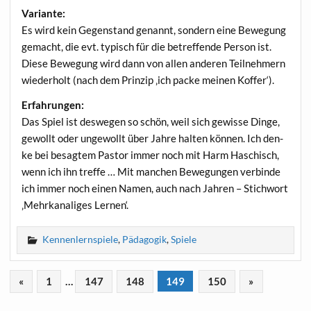
Vari­an­te:
Es wird kein Gegen­stand genannt, son­dern eine Bewe­gung
gemacht, die evt. typisch für die betref­fen­de Per­son ist.
Die­se Bewe­gung wird dann von allen ande­ren Teil­neh­mern
wie­der­holt (nach dem Prin­zip ‚ich packe mei­nen Koffer‘).
Erfah­run­gen:
Das Spiel ist des­we­gen so schön, weil sich gewis­se Din­ge,
gewollt oder unge­wollt über Jah­re hal­ten kön­nen. Ich den­
ke bei besag­tem Pas­tor immer noch mit Harm Haschisch,
wenn ich ihn tref­fe … Mit man­chen Bewe­gun­gen ver­bin­de
ich immer noch einen Namen, auch nach Jah­ren – Stich­wort
‚Mehr­ka­na­li­ges Lernen‘.
Kennenlernspiele
,
Pädagogik
,
Spiele
«
1
…
147
148
149
150
»