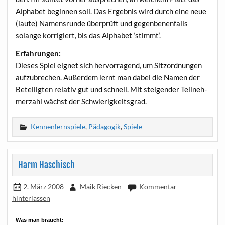
Alpha­bet begin­nen soll. Das Ergeb­nis wird durch eine neue
(lau­te) Namens­run­de über­prüft und gegen­be­nen­falls
solan­ge kor­ri­giert, bis das Alpha­bet ’stimmt‘.
Erfah­run­gen:
Die­ses Spiel eig­net sich her­vor­ra­gend, um Sitz­ord­nun­gen
auf­zu­bre­chen. Außer­dem lernt man dabei die Namen der
Betei­lig­ten rela­tiv gut und schnell. Mit stei­gen­der Teil­neh­
mer­zahl wächst der Schwierigkeitsgrad.
Kennenlernspiele
,
Pädagogik
,
Spiele
Harm Haschisch
2. März 2008
Maik Riecken
Kommentar
hinterlassen
Was man braucht: