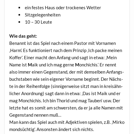
ein fes­tes Haus oder tro­cke­nes Wetter
Sitz­ge­le­gen­hei­ten
10 – 30 Leute
Wie das geht:
Benannt ist das Spiel nach einem Pas­tor mit Vor­na­men
‚Harm‘. Es funk­tio­niert nach dem Prin­zip ‚Ich packe mei­nen
Kof­fer‘. Einer macht den Anfang und sagt in etwa: ‚Mein
Name ist
M
aik und ich mag ger­ne
M
onchi­chis.‘ Er nennt
also immer einen Gegen­stand, der mit dem­sel­ben Anfangs­
buch­sta­ben wie sein eige­ner Vor­na­me beginnt. Der Nächs­
te in der Rei­hen­fol­ge (sin­ni­ger­wei­se sitzt man in kreis­ähn­
li­cher Anord­nung) sagt dann in etwa: ‚Das ist Maik und er
mag Mon­chi­chis. Ich bin Tho­rid und mag Tau­ben‘ usw. Der
letz­te hat es somit am schwers­ten, da er ja alle Namen mit
Gegen­stand nen­nen muß…
Man kann das Spiel auch mit Adjek­ti­ven spie­len, z.B. ‚Mir­ko
mond­süch­tig‘. Ansons­ten ändert sich nichts.