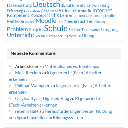
Deutsch
Datenschutz
Entwicklung
Einsatz
digital
Internet
Idee
Informatik
Erfahrung
Gesellschaft
Evaluation
Kritik
Kompetenz
Konzept
Lehrer
Lernen
Link
Medien
Lösung
Moodle
Niedersachsen
Methode
neu
Modell
Planung
Schule
Problem
Projekt
Umgang
Schüler
Text
Twitter
Unterricht
Übung
Versuch
Web2.0
Veränderung
Neueste Kommentare
Arbeitsloser
zu
Materialismus vs. Idealismus
Maik Riecken
zu
generierte (Fach-)Arbeiten
KI
erkennen
Philippe Wampfler
zu
generierte (Fach-)Arbeiten
KI
erkennen
Originality.ai | Digithek-Blog
zu
generierte
KI
(Fach-)Arbeiten erkennen
retemirabile
zu
Herausforderungen bei der Nutzung
von Sprachmodellen im Bildungssystem