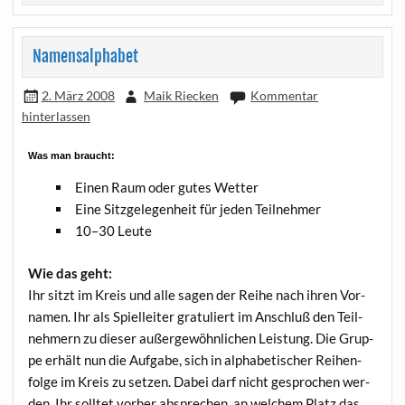
Namensalphabet
2. März 2008
Maik Riecken
Kommentar
hinterlassen
Was man braucht:
Einen Raum oder gutes Wetter
Eine Sitz­ge­le­gen­heit für jeden Teilnehmer
10–30 Leu­te
Wie das geht:
Ihr sitzt im Kreis und alle sagen der Rei­he nach ihren Vor­
na­men. Ihr als Spiel­lei­ter gra­tu­liert im Anschluß den Teil­
neh­mern zu die­ser außer­ge­wöhn­li­chen Leis­tung. Die Grup­
pe erhält nun die Auf­ga­be, sich in alpha­be­ti­scher Rei­hen­
fol­ge im Kreis zu set­zen. Dabei darf nicht gespro­chen wer­
den. Ihr soll­tet vor­her abspre­chen, an wel­chem Platz das