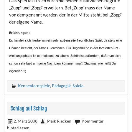
Das Spiel lässt sich durch die bei­den zusätz­li­chen Begrif­fe
„Zupp“ und „Zopp“ erwei­tern. Bei „Zupp“ muss der Name
von dem genannt wer­den, der in der Mit­te steht, bei „Zopp“
der eige­ne Name.
Erfah­run­gen:
Es han­delt sich hier­bei um ein sehr außen­sei­ter­freund­li­ches Spiel, da stets eine
Chan­ce besteht, der Mit­te zu ent­rin­nen. Für Jugend­li­che in der for­cier­ten Ent­
wick­lungs­pha­se ist es meis­tens zu albern. Schön ist außer­dem, daß man sich
schon sehr bald um sei­ne Nach­barn küm­mern muß (Sag mal, wie heißt Du
eigentlich ?)
Kennenlernspiele
,
Pädagogik
,
Spiele
Schlag auf Schlag
2. März 2008
Maik Riecken
Kommentar
hinterlassen