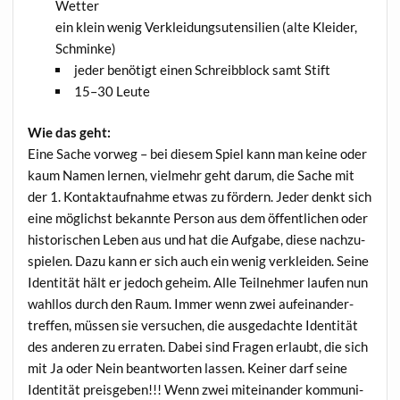
Wetter
ein klein wenig Ver­klei­dungs­uten­si­li­en (alte Klei­der,
Schminke)
jeder benö­tigt einen Schreib­block samt Stift
15–30 Leu­te
Wie das geht:
Eine Sache vor­weg – bei die­sem Spiel kann man kei­ne oder
kaum Namen ler­nen, viel­mehr geht dar­um, die Sache mit
der 1. Kon­takt­auf­nah­me etwas zu för­dern. Jeder denkt sich
eine mög­lichst bekann­te Per­son aus dem öffent­li­chen oder
his­to­ri­schen Leben aus und hat die Auf­ga­be, die­se nach­zu­
spie­len. Dazu kann er sich auch ein wenig ver­klei­den. Sei­ne
Iden­ti­tät hält er jedoch geheim. Alle Teil­neh­mer lau­fen nun
wahl­los durch den Raum. Immer wenn zwei auf­ein­an­der­
tref­fen, müs­sen sie ver­su­chen, die aus­ge­dach­te Iden­ti­tät
des ande­ren zu erra­ten. Dabei sind Fra­gen erlaubt, die sich
mit Ja oder Nein beant­wor­ten las­sen. Kei­ner darf sei­ne
Iden­ti­tät preis­ge­ben!!! Wenn zwei mit­ein­an­der kom­mu­ni­